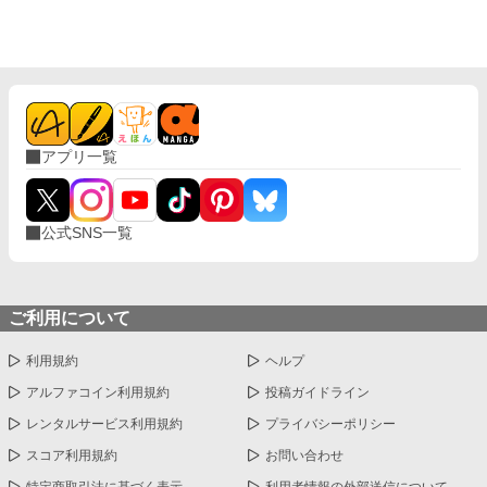
から三年。リュシオンが事故により記憶喪失になったことで、全
てが狂っていく――。 ――――――――――― ✻男しかいな
い、αとΩしかいない世界観なので、女性やβといった概念は出て
きません。 ✻独自設定の異世界オメガバースです。 ✻4話までは
毎日更新。その後は週3話の更新を目指します。執筆しながらの
更新、遅筆なのでゆっくりペースにはなりますが、完結は保証い
たします。 ☆8/7 15時更新 HOT女性向けランキング42位！ あ
アプリ一覧
りがとうございます😊
公式SNS一覧
ご利用について
利用規約
ヘルプ
アルファコイン利用規約
投稿ガイドライン
レンタルサービス利用規約
プライバシーポリシー
スコア利用規約
お問い合わせ
特定商取引法に基づく表示
利用者情報の外部送信について