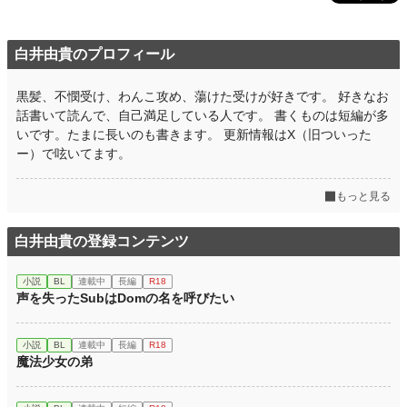
白井由貴のプロフィール
黒髪、不憫受け、わんこ攻め、蕩けた受けが好きです。 好きなお
話書いて読んで、自己満足している人です。 書くものは短編が多
いです。たまに長いのも書きます。 更新情報はX（旧ついった
ー）で呟いてます。
もっと見る
白井由貴の登録コンテンツ
小説
BL
連載中
長編
R18
声を失ったSubはDomの名を呼びたい
小説
BL
連載中
長編
R18
魔法少女の弟