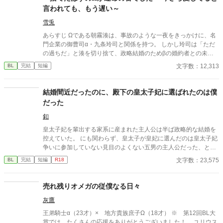
言われても、もう遅い～
雪兎
あらすじ Ωである朝霧湊は、事故のような一夜をきっかけに、名
門企業の御曹司α・九条玲司と関係を持つ。 しかし玲司は「ただ
の過ちだ」と湊を切り捨て、政略結婚のためβの婚約者との未来
を選んだ。 深く傷ついた湊は、彼の前から姿を消す。 数か月後―
文字数：12,313
BL
完結
短編
―。 湊の身体は、これまで誰も知らなかった希少な『遅咲きΩ』
として覚醒する。 その瞬間、玲司は初めて湊こそが運命の番だっ
たと知る。 「戻ってきてくれ」 今さら必死に追いかけてくる玲
結婚間近だったのに、殿下の皇太子妃に選ばれたのは僕
司。 だが湊の隣には、自分を支え続けてくれた医師のα・神崎伊
だった
織がいた。 「あなたは俺を捨てたでしょう」 後悔に苦しむα、執
着する第二のα、そして希少Ωを巡る陰謀。 もう二度と傷つきた
釦
くないΩが最後に選ぶ相手とは――。 捨てた側の後悔と執着が加
皇太子妃を輩出する家系に産まれた主人公は半ば政略的な結婚を
速する、すれ違いオメガバースBL。
控えていた。 にも関わらず、皇太子が皇妃に選んだのは皇太子妃
争いに参加していない見目のよくない五男の主人公だった、とい
うお話。
文字数：23,575
BL
完結
短編
R18
売れ残りオメガの従僕なる日々
灰鷹
王弟騎士α（23才）× 地方貴族庶子Ω（18才） ※ 第12回BL大
賞では、たくさんの応援をありがとうございました！ ユリウス