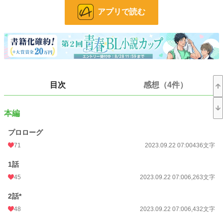
※R18要素があるお話には「＊」がついています。
アプリで読む
※ムーンライトノベルズ様でも公開しています。
■■■
本編はR5.10.27に完結しました。
現在は本編9話以降から分岐したIFストーリーを更新しています。IFストーリー
は最初に作成したプロットを文章化したものです。元々いくつも書いた中から選
んで投稿という形をとっていたので、修正しながら投稿しています。
目次
感想（4件）
■■■
R5.11.10にIFストーリー、後日談含め全て投稿完了しました。これにて完結で
す。
本編
誤字脱字や誤表現などの修正は時々行います。
■■■
プロローグ
71
2023.09.22 07:00
436文字
────────
1話
R5.10.13：『プロローグ〜7話』の内容を修正しました。
R5.10.15：『8話』の内容を修正しました。
45
2023.09.22 07:00
6,263文字
R5.10.18：『9〜10話』の内容を修正しました。
R5.10.20：『11〜15話』の内容を修正しました。
2話*
48
2023.09.22 07:00
6,432文字
小説
16,952 位 / 228,747 件