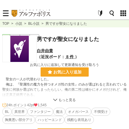
TOP
>
小説
>
BL小説
>
男ですが聖女になりました
BL
完結
長編
R18
男ですが聖女になりました
白井由貴
（近況ボード：
8 件
）
お気に入りに追加して更新通知を受け取ろう
お気に入り追加
聖女の一人が代替わりした。
俺は、『聖属性の魔力を持つオメガ性の女性』のみが選ばれると言われている
聖女に何故か選ばれてしまったらしい。俺の第二性は確かにオメガだけれど、俺
は正真正銘男である。
聖女について話を聞くと、どうやら国民に伝わっている話と大分違っているら
しい。聖女の役目の一つに『皇族や聖職者への奉仕』というものがあるらしい
24h.ポイント
42pt
1,545
が………？
BL
異世界
ファンタジー
魔法
オメガバース
不憫受け
胸糞悪い部分アリ
ハッピーエンド
残酷な表現あり
【オメガバース要素あり（※独自設定あり）】