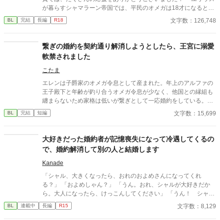
が暮らすシャマラーン帝国では、平民のオメガは18才になると、
宮廷で開かれる選定の儀に参加することが義務付けられている。
文字数：126,748
BL
完結
長編
R18
王族の妾となるオメガを選ぶためのその儀式に参加し、誰にも選
ばれずに売れ残ったユリウスは、国王陛下から「第３王弟に謀反
の疑いがあるため、身辺を探るように」という密命を受け、オメ
繋ぎの婚約を契約通り解消しようとしたら、王宮に溺愛
ガ嫌いと噂される第３王弟ラインハルトの従僕になった。 無口
軟禁されました
で無愛想な彼の優しい一面を知り、任務とは裏腹にラインハルト
に惹かれていくユリウスであったが、働き始めて3カ月が過ぎた
こたま
ところで第３王弟殿下が辺境伯令嬢の婿養子になるという噂を聞
エレンは子爵家のオメガ令息として産まれた。年上のアルファの
き、従僕も解雇される。
王子殿下と年齢が釣り合うオメガ令息が少なく、他国との縁組も
纏まらないため家格は低いが繋ぎとして一応婚約をしている。王
子のことは兄のように慕っており、初恋の人ではあるけれど、契
文字数：15,699
BL
完結
短編
約終了時期か王子に想い人が現れた時には解消されるものと考え
ていた。ところが婚約解消時期の直前に王子宮に軟禁された。結
婚を承諾するまでここから出さないと王子から溢れるほどの愛を
大好きだった婚約者が記憶喪失になって冷遇してくるの
与えられる。ハッピーエンドオメガバースBLです。
で、婚約解消して別の人と結婚します
Kanade
「シャル、大きくなったら、おれのおよめさんになってくれ
る？」 「およめしゃん？」 「うん。おれ、シャルが大好きだか
ら。大人になったら、けっこんしてください」 「うん！ シャル
もリュシーしゃま、だいしゅき！ およめしゃん、なる！」 ✩
文字数：8,129
BL
連載中
長編
R15
✩ ✩ 幼き日に交わした『約束』。その約束が果たされたの
は、シャーロットが十二歳、リュシオンが十七歳のとき。 それ