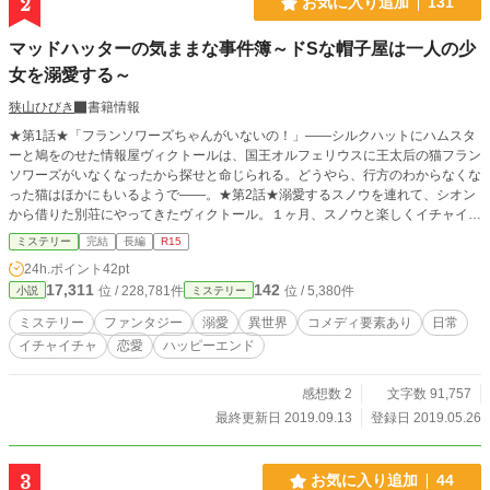
2
お気に入り追加
131
マッドハッターの気ままな事件簿～ドSな帽子屋は一人の少
女を溺愛する～
狭山ひびき
書籍情報
★第1話★「フランソワーズちゃんがいないの！」――シルクハットにハムスタ
ーと鳩をのせた情報屋ヴィクトールは、国王オルフェリウスに王太后の猫フラン
ソワーズがいなくなったから探せと命じられる。どうやら、行方のわからなくな
った猫はほかにもいるようで――。★第2話★溺愛するスノウを連れて、シオン
から借りた別荘にやってきたヴィクトール。１ヶ月、スノウと楽しくイチャイチ
ャしてすごす予定だったのに、別荘付近の湖には魔物が出るという噂があってー
ミステリー
完結
長編
R15
ー。 少しニヒルでドSな帽子屋《マッドハッター》の、いちゃいちゃ×ブラック
24h.ポイント
42pt
×ミステリーコメディです。 【作品構成】 ★第1話★お猫様はどこに消えた！？
17,311
142
位 / 228,781件
位 / 5,380件
小説
ミステリー
★第2話★湖には魔物がすんでいる！？
ミステリー
ファンタジー
溺愛
異世界
コメディ要素あり
日常
イチャイチャ
恋愛
ハッピーエンド
感想数 2
文字数 91,757
最終更新日 2019.09.13
登録日 2019.05.26
3
お気に入り追加
44