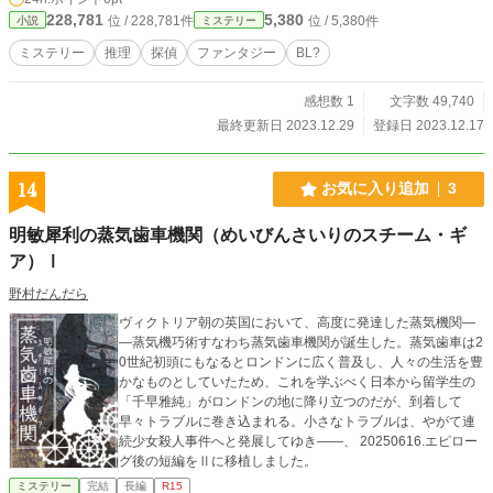
いまま眠りにつくと、夢の中で「自分そっくりの顔を持つ天
228,781
5,380
位 / 228,781件
位 / 5,380件
小説
ミステリー
使の少女、みたま様」に出会い…… 「あなたが記憶を思い出
せないのは、この世界で”みたま様”が忘れられてしまったか
ミステリー
推理
探偵
ファンタジー
BL?
ら」 忘れられた怪異の行方を追うため、すいかは喫茶オーナ
ー兼駆け出し探偵助手となり、探偵静寂潮と共に、この町に
感想数 1
文字数 49,740
隠された謎と、自分の記憶に隠された秘密を暴くため動き出
す。 ＿＿＿例え、その先にどんな真実があろうとも ◇◇◇
最終更新日 2023.12.29
登録日 2023.12.17
こちらの作品は書き手がBLを好んでいるためそういった表現
は意識していませんが、一部BLのように受け取れる可能性が
あります。
14
お気に入り追加
3
明敏犀利の蒸気歯車機関（めいびんさいりのスチーム・ギ
ア）Ⅰ
野村だんだら
ヴィクトリア朝の英国において、高度に発達した蒸気機関―
―蒸気機巧術すなわち蒸気歯車機関が誕生した。蒸気歯車は2
0世紀初頭にもなるとロンドンに広く普及し、人々の生活を豊
かなものとしていたため、これを学ぶべく日本から留学生の
「千早雅純」がロンドンの地に降り立つのだが、到着して
早々トラブルに巻き込まれる。小さなトラブルは、やがて連
続少女殺人事件へと発展してゆき――、 20250616.エピロー
グ後の短編をⅡに移植しました。
ミステリー
完結
長編
R15