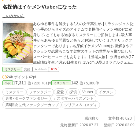
名探偵はイケメンVtuberになった
このみかのん
あらゆる事件を解決する2人の女子高生が､[ミラクルジェム]と
いう手のひらサイズのアイテムで名探偵イケメンVtuberに変
身して､とてもゆる過ぎるミステリーにご招待します｡殺人事
件からあらゆる問題など色々と解決していくミステリックフ
ァンタジーであります｡ 名探偵イケメンVtuberは､謎解きやア
クションや恋愛もこなす架空のネットの世界から飛び出した
スーパーヒーローでもあります｡ 【登場人物】 永野さゆみ(17
歳)高校2年生｡4月20日生まれ､159cm､A型｡[ミラクルジェム]
を使って名探偵イケメンVtuberの鶴早田ミツキに変身する｡父
ミステリー
完結
ｼｮｰﾄｼｮｰﾄ
R15
親が警察官である｡とても明るい性格である少女｡ 吾妻さな(1
24h.ポイント
42pt
7歳)高校2年生｡5月7日生まれ｡160cm､O型｡[ミラクルジェム]
17,311
142
位 / 228,781件
位 / 5,380件
小説
ミステリー
を使って名探偵イケメンVtuberの瑠綺波エイルに変身する｡母
親がミカエル探偵事務所長である｡曲がったことが嫌いな少し
ミステリー
ファンタジー
恋愛
探偵
Vtuber
イケメン
だけクールビューティな少女である｡ 鶴早田ミツキ(つるはや
勇者×ダークファンタジー
カスタマーハラスメント
たみつき)(推定21歳)､A型｡架空のネットの世界から飛び出し
第6回次世代ファンタジーカップ
シリアス＆コメディ
た名探偵イケメンVtuberの1人｡175cm｡さゆみが[ミラクルジ
ェム]を使って変身した名探偵イケメンVtuberですが､変身期
間が1年と契約してる為､現世界で次々と事件や事故などを解
感想数 0
文字数 48,023
決していく｡時々､Vtuberとしてのネット番組も持つほどの人
最終更新日 2026.07.27
登録日 2026.02.09
気者である｡時々若い女性たちからの悩みもスパッと甘いSEX
で解決する｡時には王子様キャラもさらけ出す時もある｡ 瑠綺