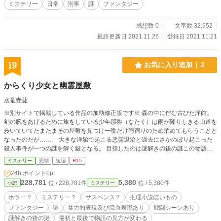
ミステリー
日常
刑事
謎
ファンタジー
感想数 0
文字数 32,952
最終更新日 2021.11.26
登録日 2021.11.21
19
お気に入り追加
2
からくり少女と幽霊屋敷
水竜寺葵
※別サイトで掲載している作品の加執修正版です※ 森の中に佇む古びた洋館。
剣の腕をあげるために旅をしている少年那磔（なたく）は雨が降りしきる山道を
歩いていてたまたまその屋敷を見つけ一晩だけ雨宿りのため泊めてもらうことと
なったのだが……。 大きな洋館で起こる悪霊退治と過去にさかのぼり起こった
殺人事件が一つの謎を解く鍵となる。 目指したのは謎解きの後の謎この物語は
その第一幕である。 分家時空を超えた出会いの基礎となった本家の物語です。
ミステリー
完結
短編
R15
24h.ポイント
0pt
228,781
5,380
位 / 228,781件
位 / 5,380件
小説
ミステリー
ホラー？
ミステリー？
サスペンス？
推理小説ぽいもの
ファンタジー
謎
暴力的表現及び流血表現あり
戦闘シーンあり
謎解きの後の謎
最初と最後で物語の見方が変わる