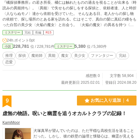
『橘探偵事務所』の若き所長、橘仁は触れたものの過去を視ることが出来る〈時
読みの異能持ち〉。〈異能〉で失せもの探しをする探偵と、依頼者達、人と時折
〈人ならぬモノ〉達から依頼を受けていた。 そんなある日、老人からの探し物
の依頼で、探し場所のとある家を訪れる。仁はそこで、真白の髪に真紅の瞳をも
った白皙の美少女〈火焔の魔女〉と出会う。 〈火焔の魔女〉の異名を持つ〈魔
術師〉横山玲奈に、その家で起こる異変の解決に、仁は巻き込まれてしまう。
ミステリー
完結
長編
R15
24h.ポイント
0pt
228,781
5,380
位 / 228,781件
位 / 5,380件
小説
ミステリー
推理
探偵
魔術師
異能
魔女
美少女
ファンタジー
完結
恋愛
感想数 0
文字数 58,904
最終更新日 2025.02.01
登録日 2024.08.20
9
お気に入り追加
4
虚無の物語。呪いと幽霊を追うオカルトクラブの記録！
KamiMoor
犬塚真琴が望んでいたのは、ただ平穏な高校生活を送ること
だった。しかし、彼の鉄壁の論理と懐疑心は、幽霊が見える