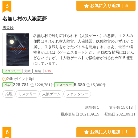
波エイル(るきなみえいる)(推定22歳)､O型｡架空のネットの世
5
お気に入り追加
5
界から飛び出した名探偵イケメンVtuberの1人｡177cm｡さなが
[ミラクルジェム]を使って変身したイケメンVtuberですが､実
名無し村の人狼悪夢
は､ミカエル探偵事務所の調査員スタッフの1人でもあります｡
時にはさゆみと禁断の恋することもあるが､アーチェリーやブ
雪音鈴
ラジリアン柔術など格闘技系のスポーツが得意｡とてもセクシ
ーな肉体美と甘いマスクをしてるが､ミツキに突然キスする
名無し村で繰り広げられる【人狼ゲーム】の悪夢。１２人の
と､元のさゆみに戻ってしまうのです｡日本人とフランス人の
住民はそれぞれ村人陣営、人狼陣営、妖狐陣営のいずれかに
ハーフっぽいです｡7月7日生まれ｡ ミルプル｡架空のネットの
属し、生き残りをかけたバトルを開始する。さあ、最初の犠
世界から飛び出した猫系の妖精｡ミツキの相棒でもあるが､時
牲者が出れば《ゲームスタート》だ。 ※残酷な描写はほとん
にはつっこむ時もある｡
どないですが、【人狼ゲーム】で犠牲者が出るためR15指定
にしています。
ミステリー
完結
短編
R15
24h.ポイント
0pt
228,781
5,380
位 / 228,781件
位 / 5,380件
小説
ミステリー
推理
ミステリー
人狼ゲーム
ファンタジー
感想数 1
文字数 15,013
最終更新日 2021.09.15
登録日 2021.09.11
6
お気に入り追加
1