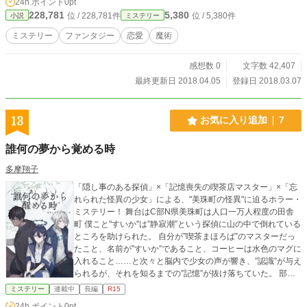
24h.ポイント
0pt
228,781
5,380
位 / 228,781件
位 / 5,380件
小説
ミステリー
ミステリー
ファンタジー
恋愛
魔術
感想数 0
文字数 42,407
最終更新日 2018.04.05
登録日 2018.03.07
13
お気に入り追加
7
誰何の夢から覚める時
多摩翔子
「隠し事のある探偵」×「記憶喪失の喫茶店マスター」×「忘
れられた怪異の少女」による、"美珠町の怪異"に迫るホラー・
ミステリー！ 舞台はC部N県美珠町は人口一万人程度の田舎
町 僕こと"すいか"は”静寂潮”という探偵に山の中で倒れている
ところを助けられた。 自分が”喫茶まほろば”のマスターだっ
たこと、名前が”すいか”であること、コーヒーは水色のマグに
入れること……と次々と脳内で少女の声が響き、”認識”が与え
られるが、それを知るまでの”記憶”が抜け落ちていた。 部屋
に残された「記憶を食べる代わりに願いを叶える怪異、みた
ミステリー
連載中
長編
R15
ま様」のスクラップブックを見つけてしまう。 現状を掴めな
24h.ポイント
0pt