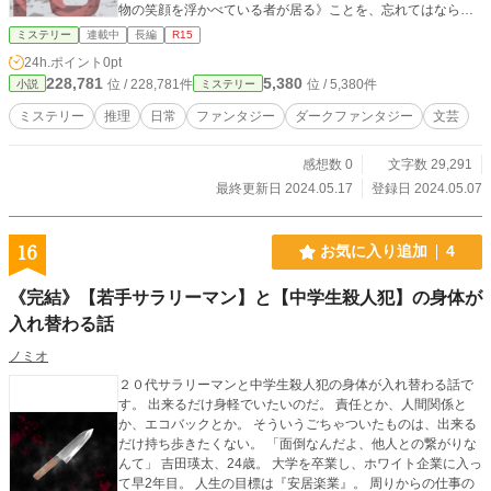
物の笑顔を浮かべている者が居る》ことを、忘れてはならな
い。 少女の手紙と共に十日間の出来事を綴る秘密のダークフ
ミステリー
連載中
長編
R15
ァンタジーミステリ。
24h.ポイント
0pt
228,781
5,380
位 / 228,781件
位 / 5,380件
小説
ミステリー
ミステリー
推理
日常
ファンタジー
ダークファンタジー
文芸
感想数 0
文字数 29,291
最終更新日 2024.05.17
登録日 2024.05.07
16
お気に入り追加
4
《完結》【若手サラリーマン】と【中学生殺人犯】の身体が
入れ替わる話
ノミオ
２０代サラリーマンと中学生殺人犯の身体が入れ替わる話で
す。 出来るだけ身軽でいたいのだ。 責任とか、人間関係と
か、エコバックとか。 そういうごちゃついたものは、出来る
だけ持ち歩きたくない。 「面倒なんだよ、他人との繋がりな
んて」 吉田瑛太、24歳。 大学を卒業し、ホワイト企業に入っ
て早2年目。 人生の目標は『安居楽業』。 周りからの仕事の