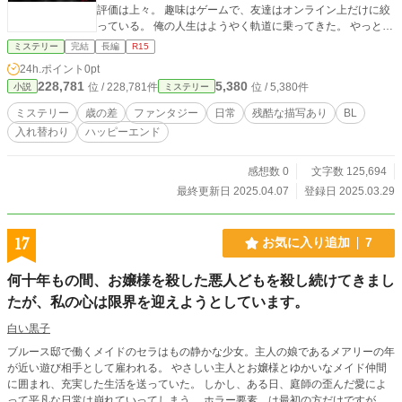
評価は上々。 趣味はゲームで、友達はオンライン上だけに絞
っている。 俺の人生はようやく軌道に乗ってきた。 やっと掴
んだ安心安定の生活を守ることに俺は、日々心を砕いてい
ミステリー
完結
長編
R15
た。 そんな俺がまさか──こんな目に逢うなんて。 若手サラ
24h.ポイント
0pt
リーマンと殺人犯の身体が入れ替わる話です。
228,781
5,380
位 / 228,781件
位 / 5,380件
小説
ミステリー
ミステリー
歳の差
ファンタジー
日常
残酷な描写あり
BL
入れ替わり
ハッピーエンド
感想数 0
文字数 125,694
最終更新日 2025.04.07
登録日 2025.03.29
17
お気に入り追加
7
何十年もの間、お嬢様を殺した悪人どもを殺し続けてきまし
たが、私の心は限界を迎えようとしています。
白い黒子
ブルース邸で働くメイドのセラはもの静かな少女。主人の娘であるメアリーの年
が近い遊び相手として雇われる。 やさしい主人とお嬢様とゆかいなメイド仲間
に囲まれ、充実した生活を送っていた。 しかし、ある日、庭師の歪んだ愛によ
って平凡な日常は崩れていってしまう。 ホラー要素、は最初の方だけですが、