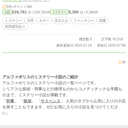
24h.ポイント
0pt
228,781
5,380
位 / 228,781件
位 / 5,380件
小説
ミステリー
ミステリー
日常
ホラー
女主人公
ファンタジー
恋愛
犯罪描写あり
感想数 0
文字数 76,318
最終更新日 2025.07.15
登録日 2025.07.06
22
件
アルファポリスのミステリー小説のご紹介
アルファポリスのミステリー小説の一覧ページです。
シリアスな探偵・刑事などの推理ものからコメディチックな学園も
のまで、ミステリー小説が満載です。
「
刑事
」 「
探偵
」 「
サスペンス
」 人気のタグからお気に入りの小説
を探すこともできます。ぜひお気に入りの小説を見つけてくださ
い。