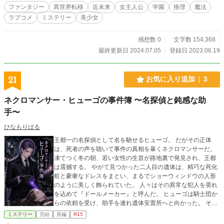
し、一時闇落ちしてしまう。そこへカズヤが付け狙い、闇の
ファンタジー
異世界転移
近未来
女主人公
学園
推理
魔法
組織への誘惑を促すが、飼い猫のライムが割って入る。そし
ラブコメ
ミステリー
美少女
てその溢れ出てしまった黒い闇を魔術で浄化するも、深い睡
眠に入ってなかなか目覚めなくなってしまう。その後待ち望
んだ大学の学園祭が開催される。そのクライマックスとも言
感想数 0
文字数 154,368
えるアーティスト七瀬（ななせ）マリナの歌う盛り上がるラ
最終更新日 2024.07.05
登録日 2023.06.19
イブイベントの最中に、ダークスフィアからの襲撃を受けて
しまう。襲撃者の阿僧祇（あそうぎ）ガントは四神獣【玄
武】と契約して強固な身体と特殊な能力を得ていた。ガント
21
お気に入り追加
3
その能力を発揮し、大規模儀式魔術でセレナ達を未知の異世
界に転移させてしまう。異世界へと転移させられてしまった
ネクロマンサー・ヒューゴの事件簿 〜名探偵と鈍感な助
セレナ達は、野生の狼との初めての異世界での戦闘や、樹木
手〜
の精霊トレントやドライアード達に出会い、ミノタウロスの
討伐依頼を受ける。死闘を潜り抜け、無事に現世に戻ってき
ひなもりぱる
たセレナ達はアキラの所属する秘密結社の八咫烏（やたがら
す）へ所属することになる。直後セレナは【白虎】の名を冠
王都一の名探偵として名を馳せるヒューゴ。 だがその正体
する那由他（なゆた）ミフユに拉致される。果たして無事ア
は、死者の声を聴いて事件の真相を暴くネクロマンサーだ。
キラ達は救出することは出来るのか？ ★累計ポイントが１４
凍てつく冬の朝、若い女性の生首が路地裏で発見され、王都
０００ptを超えました！ またミステリー部門24h.ポイントで
は震撼する。 やがて見つかった二人目の遺体は、精巧な死化
日間ランキング11位まで入りました！ ありがとうございます
粧と豪奢なドレスをまとい、まるでショーウィンドウの人形
★ ★【小説家になろう様にて祝3000PV突破！感謝】ありが
のように美しく飾られていた。 人々はその異常な犯人を畏れ
とうございます！ 現代と近未来技術を交えたファンタジーと
を込めて『ドールメーカー』と呼んだ。 ヒューゴは騎士団か
ミステリー系のスピリチュアルな成長ものの物語となってい
らの依頼を受け、助手を連れ遺体安置所へと向かった。 そこ
ます。全体として３人称視点で執筆しています。また文章内
で冷たくなった被害者たちは、いったい何を語るのか。 この
ミステリー
完結
長編
R15
の（）は登場人物の心の声としています。 １話当たり約3000
物語はドライで冷徹な名探偵と、食いしん坊で空気の読めな