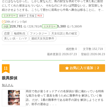
とにはならなかった。 しかし変なんだ。島の財宝を求めてやって来た私に親切
にしてくれた彼女はもういない。 それなのにナガレは問題ないと。財宝探しを
続けさせようとする。 こうして密かに前島から中島へ舞台は移ることに。 そこ
に現れたのはまさしく天女。妄想や幻でないとしたらこれは一体どう言うこと
ミステリー
連載中
長編
R15
だ？ 天女伝説と財宝を追って天女の棲む島・ミハマ島を訪れた私に待っていた
24h.ポイント
0pt
試練。 もう誰も天女から逃れられない！
228,781
5,380
位 / 228,781件
位 / 5,380件
小説
ミステリー
恋愛
輪廻転生
ファンタジー
天女伝説と島の秘宝
美しい浜・ミハマ
連続天女失踪事件
感想数 0
文字数 152,719
最終更新日 2026.07.23
登録日 2026.06.23
11
お気に入り追加
2
眼異探偵
知人さん
両目で色が違うオッドアイの名探偵が 眼に備わっている特殊
な能力を使って 親友を救うために難事件を 解決していく物
語。 だが、1番の難事件である助手の謎を 解決しようとする
が、助手の運命は．．．