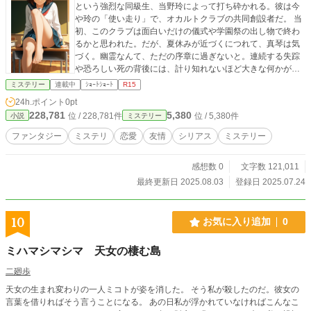
という強烈な同級生、当野玲によって打ち砕かれる。彼は今
や玲の「使い走り」で、オカルトクラブの共同創設者だ。 当
初、このクラブは面白いだけの儀式や学園祭の出し物で終わ
るかと思われた。だが、夏休みが近づくにつれて、真琴は気
づく。幽霊なんて、ただの序章に過ぎないと。連続する失踪
や恐ろしい死の背後には、計り知れないほど大きな何かが隠
されている。それは異世界への扉。そして、彼らの現実を飲
ミステリー
連載中
ｼｮｰﾄｼｮｰﾄ
R15
み込もうとする、絶対的な空虚という未知の力だ。 世界を救
24h.ポイント
0pt
うためには、真琴はありえないことをしなければならない。
228,781
5,380
位 / 228,781件
位 / 5,380件
小説
ミステリー
つまり、これまで頑なに信じなかったことを信じるのだ。な
ぜなら、存在してはいけないものと戦う唯一の方法は、それ
ファンタジー
ミステリ
恋愛
友情
シリアス
ミステリー
しかないからだ。
感想数 0
文字数 121,011
最終更新日 2025.08.03
登録日 2025.07.24
10
お気に入り追加
0
ミハマシマシマ 天女の棲む島
二廻歩
天女の生まれ変わりの一人ミコトが姿を消した。 そう私が殺したのだ。彼女の
言葉を借りればそう言うことになる。 あの日私が浮かれていなければこんなこ