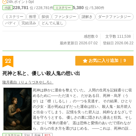
24h.ポイント
0pt
～6000文字程で執筆しています。節見出しの最期に◆がある
い鈍感な助手が、連続殺人鬼を追う本格ミステリー。 最後の
228,781
5,380
位 / 228,781件
位 / 5,380件
小説
ものは挿絵があります。 本編更新は不定期ですが、基本的に
ミステリー
推理そのものが覆されたとき、物語全体の見え方が変わる。
１週間単位（土日）で投稿しています。適宜加筆修正や挿絵
ミステリー
推理
探偵
ファンタジー
謎解き
ダークファンタジー
追加なども行っています。※R15は念の為の保険です。※本
バディ
完結済み
どんでん返し
作品はカクヨム様・小説家になろう様にも投稿中です。
感想数 0
文字数 111,538
最終更新日 2026.07.02
登録日 2026.06.22
22
お気に入り追加
9
死神と私と、優しい殺人鬼の想い出
陵月夜白（りょうづきやしろ）
死神は静かに運命を整えていた。 人間の生死を記録通りに収
めるために――ただ淡々と。 だがある日、死神・烏牙（う
が）は「標（しるし）」の一つを見逃す。 その結果、ひとり
の少女・遥が死ぬはずだった運命は狂い、殺人鬼・如月碧人
と出会ってしまう。 記憶を失った碧人は、純粋なまなざしで
遥を守ろうとする。 優しさの裏に隠された過去と狂気、そし
て近づく“本来の運命”。 遥は恐怖と愛情のあいだで揺れなが
ら、自らの生き方を選びはじめる。 ――これは、死神の誤算
から始まった、 ひとつの「生」の物語。
ミステリー
完結
長編
R15