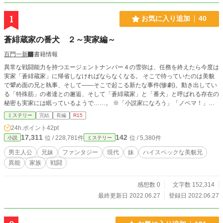
1
お気に入り追加
40
蒼緋蔵家の番犬 ２～実家編～
百門一新
書籍情報
異常な戦闘能力を持つエージェントナンバー４の雪弥は、任務を終えたら今度は
実家「蒼緋蔵家」に帰省しなければならなくなる。 そこで待っていたのは美貌
で顰め面の兄と執事、そして――そこで起こる新たな事件(惨劇)。動き出してい
る「特殊筋」の者達との邂逅、そして「蒼緋蔵家」と「番犬」と呼ばれる存在の
秘密も実家には眠っているようで……。 ※「小説家になろう」「ノベマ！」
「カクヨム」にも掲載しています。
ミステリー
完結
長編
R15
24h.ポイント
42pt
17,311
142
位 / 228,781件
位 / 5,380件
小説
ミステリー
男主人公
兄妹
ファンタジー
現代
妹
ハイスペックな美貌兄
異能
家族
戦闘
感想数 0
文字数 152,314
最終更新日 2022.06.27
登録日 2022.06.27