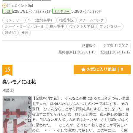
24h.ポイント
0pt
228,781
5,380
位 / 228,781件
位 / 5,380件
小説
ミステリー
ミステリー
SF（空想科学）
推理小説
スチームパンク
ボーイ・ミーツ・ガール
殺人事件
ヴィクトリア朝
ファンタジー
錬金術
推理
感想数 0
文字数 142,017
最終更新日 2025.01.13
登録日 2024.12.12
15
お気に入り追加
0
臭いモノには花
植澄 紗
【記憶を消す花】。 そんなこの世にあるとは考えづらい単語
を主人公、双橋(ふたはし)はいつものバーで耳にする。 その
翌日。 ひょんならことから行動を共にすることになった、自
称山羊に育てられた少女・ロシェと共に、友人探しの旅に出
る。 宛のない友人探しの旅ではあったが、さも順調かのよう
に思われた。 ・ ところが、どうだ？ 彼らはどこか可笑しい
のだ。 ・ ・ ・ そして注意して欲しい。 この中には、 《 偽