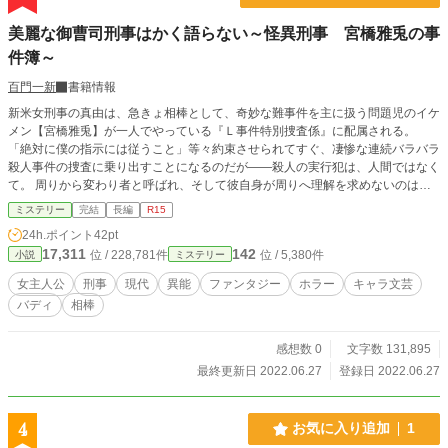
美麗な御曹司刑事はかく語らない～怪異刑事 宮橋雅兎の事
件簿～
百門一新
書籍情報
新米女刑事の真由は、急きょ相棒として、奇妙な難事件を主に扱う問題児のイケ
メン【宮橋雅兎】が一人でやっている『Ｌ事件特別捜査係』に配属される。
「絶対に僕の指示には従うこと」等々約束させられてすぐ、凄惨な連続バラバラ
殺人事件の捜査に乗り出すことになるのだが――殺人の実行犯は、人間ではなく
て。 周りから変わり者と呼ばれ、そして彼自身が周りへ理解を求めないのは―
―彼が『見え過ぎる目』を持っていたからだった。 ※「小説家になろう」「ノ
ミステリー
完結
長編
R15
ベマ！」「カクヨム」にも掲載しています。
24h.ポイント
42pt
17,311
142
位 / 228,781件
位 / 5,380件
小説
ミステリー
女主人公
刑事
現代
異能
ファンタジー
ホラー
キャラ文芸
バディ
相棒
感想数 0
文字数 131,895
最終更新日 2022.06.27
登録日 2022.06.27
4
お気に入り追加
1