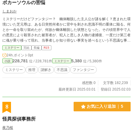
ボカーソウルの苦悩
しまおか
ミステリーだけどファンタジー？ 幽体離脱した主人公が謎を解く？恵まれた環
境にいた芝元尊は、ある日突然何者かに背中を刺され意識不明の重体に陥る。何
とか一命を取り留めたが、何故か幽体離脱した状態となった。その頃世界中で人
の悪意により殺害された被害者が、犯人と思しき人物の逮捕後、一度だけ第三者
に魂が乗り移って現れ、当事者しか知り得ない事実を述べるという不思議な事例
が多発。その現象はボカーソウルと呼ばれ、どうやらまだ死亡していなかった尊
ミステリー
完結
長編
R15
はその状態に陥ったと理解。容疑者には多くの名が挙げられ、妻の志穂までもが
24h.ポイント
0pt
疑われた。彼女の幸せと無実を願う尊は霊のまま真犯人を探し始めるが、事件を
228,781
5,380
位 / 228,781件
位 / 5,380件
小説
ミステリー
発端に容疑者間で次々と事件が起きる。幸せとは何か、生きる為に必要なものと
は。様々な社会問題と人間の欲などの醜さからそれらの答えを探す、ミステリー
ミステリー
推理
謎解き
不思議
ファンタジー
要素を持った社会派ヒューマンドラマ。
感想数 0
文字数 182,239
最終更新日 2025.03.01
登録日 2025.02.03
8
お気に入り追加
5
怪異探偵事務所
夜乃桜