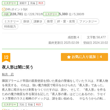
ミステリー
連載中
長編
R15
24h.ポイント
0pt
228,781
5,380
位 / 228,781件
位 / 5,380件
小説
ミステリー
ミステリー
探偵
謎解き
推理
絆・愛・友情
ファンタジー
特殊能力
感想数 4
文字数 58,477
最終更新日 2025.02.09
登録日 2024.10.02
12
お気に入り追加
4
夜人形は闇に笑う
秋月 忍
隣国プラームド帝国の親善使節を招いた夜会の警備をしていたラスは、不審人物
を発見する。 それは、強い魔力物質で暗示をかけられた『夜人形』であった。
夜人形に暗示をかけ刺客をつくりだすのは、誰か。 そして、『夜人形』を作る
ための魔力物質を作る製法を記した『夜人形の書』はどこにあるのか。 ラセイ
トス警察のラスと相棒のディックは、謎を追い始める。 ※なろうからの転載
です。カクヨムにも連載しております。
ミステリー
完結
長編
R15