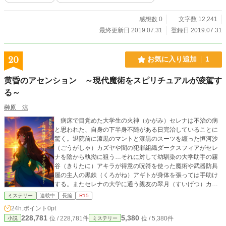
感想数 0
文字数 12,241
最終更新日 2019.07.31
登録日 2019.07.31
20
お気に入り追加
1
黄昏のアセンション ～現代魔術をスピリチュアルが凌駕す
る～
榊原 涼
病床で目覚めた大学生の火神（かがみ）セレナは不治の病
と思われた、自身の下半身不随がある日完治していることに
驚く。退院前に漆黒のマントと漆黒のスーツを纏った恒河沙
（ごうがしゃ）カズヤや闇の犯罪組織ダークスフィアがセレ
ナを陰から執拗に狙う…それに対して幼馴染の大学助手の霧
谷（きりたに）アキラが得意の呪符を使った魔術や武器防具
屋の主人の黒鉄（くろがね）アギトが身体を張っては手助け
する。またセレナの大学に通う親友の翠月（すいげつ）カエ
デ・鳳（おおとり）ナツミ・御宮寺（おんぐうじ）カケルの
ミステリー
連載中
長編
R15
３人も魔術や得意の武芸を使い襲い来るファンタジー系の
24h.ポイント
0pt
数々の魔物を撃退するが、父親殺しの真相を恒河沙カズヤか
228,781
5,380
位 / 228,781件
位 / 5,380件
小説
ミステリー
ら知り、確信を得たセレナは本来持つ凄まじい闇の力が発動