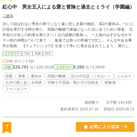
紅心中 男女五人による愛と冒険と過去とミライ（学園編）
二廻歩
決して結ばれない男女の果てしなく遠い悲しき愛の物語。 高2の夏休み。ついに
計画を実行する時が来た。 両親の離婚で疎遠になった父に会うために帰省。 五
年前の少女との約束を果たすべく父の故郷の集落へ。 一人旅のはずがなぜかサ
マー部の仲間がついて来て…… 集落では祭りの準備で大忙し。そんな中ある事
件が勃発。 【チュウシンコウ】を巡って争いに巻き込まれてしまう。 果たして
【チュウシンコウ】とは一体何なのか？ そしてついに悲しき真実が明らかに。
ミステリー
完結
長編
R15
運命に翻弄される二人に果してミライはあるのか？ 五年前の夏に必ず迎えに行
24h.ポイント
0pt
くと約束したところまでは覚えている。 ただそれが誰でどこでなぜそうなった
228,781
5,380
位 / 228,781件
位 / 5,380件
小説
ミステリー
かまったく分からない。 彼女の声が聞こえる。彼女も俺の声が聞こえている。
だからお喋りだって当然。近くに感じられた。 でもそれだけでいいのか？ 本
恋愛
青春
夏休み
両親の離婚
紅心中伝説（くれない）
じんわり
当にそれだけで満足か？ 彼女の匂いを嗅ぎたいし触りたいし抱きしめてもみた
七夕の夜に起こる奇跡
学園七不思議・開かずの旧校舎
冒険/旅
い。 キスだってしたいし…… でもそんなミライがあるのか？ 俺には不安で
ファンタジー
堪らない。 愛も夢も希望も捨てただひたすらミライを求める。 それが叶わなけ
れば俺は…… 俺たちは決断するだろう。 あの伝説のように。
感想数 0
文字数 134,446
最終更新日 2025.07.16
登録日 2025.06.21
7
お気に入り追加
0