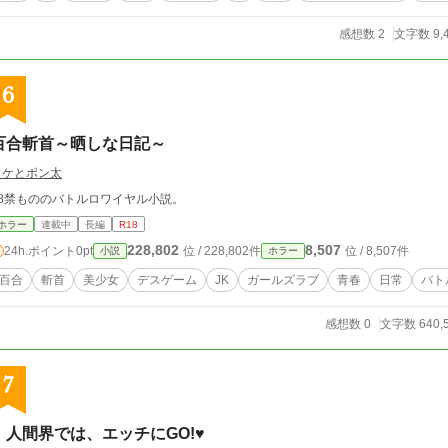
感想数 2
文字数 9,
6
百合斬首～晒しな日記～
ミケとポン太
18禁もののバトルロワイヤル小説。
ホラー
連載中
長編
R18
228,802
8,507
24h.ポイント
0pt
位 / 228,802件
位 / 8,507件
小説
ホラー
百合
斬首
美少女
デスゲーム
JK
ガールズラブ
青春
日常
バト
感想数 0
文字数 640,
7
人間界では、エッチにGO!♥