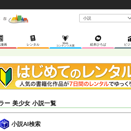
Web
稿漫画
レンタル
絵本ひろば
ビジ
コンテンツ大賞
ラー 美少女 小説一覧
小説AI検索