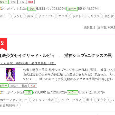
れません）。元々長編過ぎて賞等の応募要項に合わなかったもので
ホラー
完結
長編
R18
部分があるかとは思いますが、よろしくお願いします。なお、前述
6,833
65
24h.ポイント
213pt
位 / 228,802件
位 / 8,507件
小説
ホラー
描写が多々あるのでご注意ください。
ホラー
ゾンビ
終末
サバイバル
エロス
ポストアポカリプス
美少女
感想数 2
文字数 766,
2
魔法少女セイクリッド・ルビィ ― 淫神シュブ=ニグラスの罠 
さくら書院（葛城真実・妻良木美笠・他）
作者：妻良木美笠 邪神シュブ=ニグラスが日本に顕現。 眷属である獣鬼《サティロス》が女たちを襲う。 対抗でき
るのは宝石の力をその身に宿した魔法少女たちだけであった。 いつ終わるとも知れぬ性戦。魔法少女たちも穢され
ていく…。 戦いの向こうに見え始めるアグネス機関の計画とは!？
ホラー
連載中
長編
R18
228,802
8,507
24h.ポイント
0pt
位 / 228,802件
位 / 8,507件
小説
ホラー
ホラーファンタジー
クトゥルフ神話
シュブ=ニグラス
邪神
美少女
バ
百合展開有り