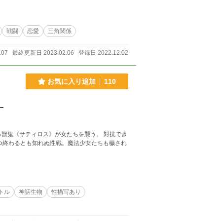
す。WEB用には書いていないため、読みづらい
した通り18禁が目的ではありませんが、過激な
戦闘
恋愛
三角関係
107
最終更新日 2023.02.06
登録日 2022.12.02
お気に入り追加
110
―
トル
神話生物
性描写あり