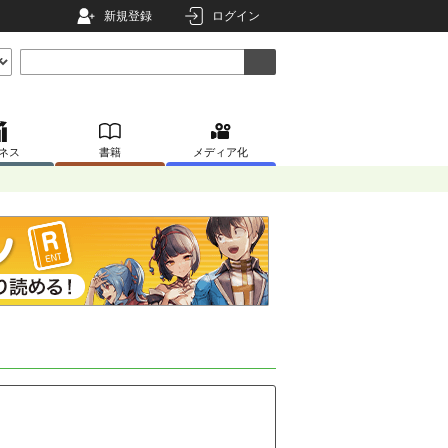
新規登録
ログイン
ネス
書籍
メディア化