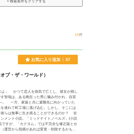
× 検索条件をクリアする
16
件
お気に入り追加
57
・オブ・ザ・ワールド）
のよ」 かつて恋人を病気で亡くし、彼女が残し
ごす智哉は、ある晩狂った男に噛み付かれ、自室
──。 一方、家族と共に避難先に向かっていた
妹を連れて町工場に逃げ込む。しかし、そこには
て彼らは無事に生き残ることができるのか？ 全
ンメント小説。「ミッドナイトノベルズ」(小説
品ですが、「カクヨム」では不完全な修正版とせ
た（運営から指摘があれば変更・削除するかも知