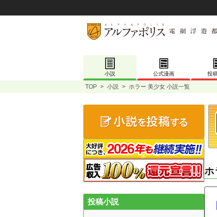
小説
公式漫画
投
TOP
>
小説
>
ホラー 美少女 小説一覧
ホ
投稿小説