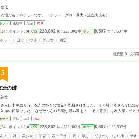
澤埜優
濡れ場だらけのホラーです。 （ホラー・グロ・暴力・流血表現有）
ホラー
連載中
短編
R18
228,802
8,507
24h.ポイント
0pt
位 / 228,802件
位 / 8,507件
小説
ホラー
ホラー
日常
復讐
美少女
幽霊
感想数 0
文字数
5
友達の姉
牧神堂
裕さんは中学生の時、友人の姉との性交を依頼されました。 その姉は裕さんがほのか
人姉弟の祖母でした。 なぜそんな非常識な頼み事を？ その背景には友人家に伝わ
ホラー
完結
短編
R18
228,802
8,507
24h.ポイント
0pt
位 / 228,802件
位 / 8,507件
小説
ホラー
友人
姉
美少女
初恋
家の伝承
魔
禁忌
忌まわしい思い出
サキ