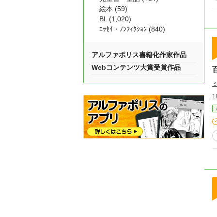
絵本 (59)
BL (1,020)
ｴｯｾｲ・ﾉﾝﾌｨｸｼｮﾝ (840)
アルファポリス書籍化作家作品
Webコンテンツ大賞受賞作品