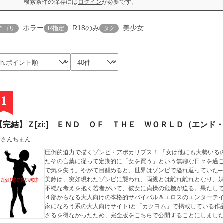
検索条件の保存には
ログイン
が必要です。
ホラー
R18のみ
美少女
テゴリ
R指定
タグ
1
【完結】Ｚ[zi:] ＥＮＤ ＯＦ ＴＨＥ ＷＯＲＬＤ（エンド
るさんちまん
圧倒的迫力で描くゾンビ・アポカリプス！ 「女は他にも大勢いる
たその言葉に従って定期的に「女を買う」という無聊な日々を過
で気を失う。やがて目醒めると、世界はゾンビで溢れ返っていた
美鈴は、突如現れたゾンビに襲われ、両親とは離れ離れとなり、
不穏な考えを抱く若者がいて、彼女に貞操の危機が迫る。果たし
４部からなる大人向けの本格的サバイバル＆エロスのエンターテイ
家になろう系の大人向けサイト)と「カクヨム」で掲載している作
ざるを得なかったため、完全版をこちらで公開することにしまし