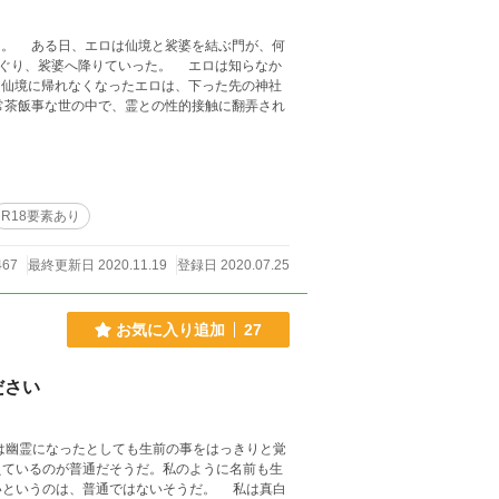
。 ある日、エロは仙境と裟婆を結ぶ門が、何
ぐり、裟婆へ降りていった。 エロは知らなか
仙境に帰れなくなったエロは、下った先の神社
R18要素あり
467
最終更新日 2020.11.19
登録日 2020.07.25
お気に入り追加
27
ださい
えているのが普通だそうだ。私のように名前も生
いというのは、普通ではないそうだ。 私は真白