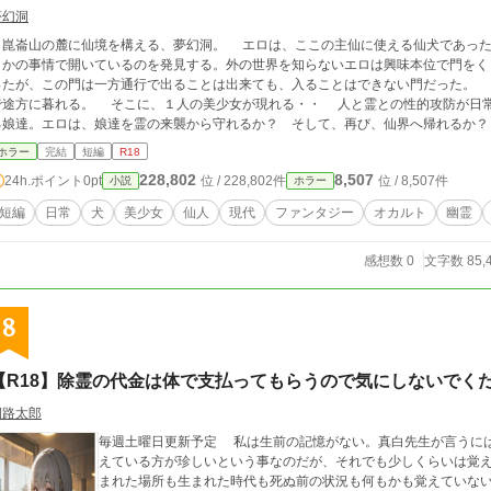
夢幻洞
崑崙山の麓に仙境を構える、夢幻洞。 エロは、ここの主仙に使える仙犬であった
らかの事情で開いているのを発見する。外の世界を知らないエロは興味本位で門をく
ったが、この門は一方通行で出ることは出来ても、入ることはできない門だった。 
途方に暮れる。 そこに、１人の美少女が現れる・・ 人と霊との性的攻防が日常茶飯事な世の中で、霊との性的接触に翻弄され
る娘達。エロは、娘達を霊の来襲から守れるか？ そして、再び、仙界へ帰れるか？
ホラー
完結
短編
R18
228,802
8,507
24h.ポイント
0pt
位 / 228,802件
位 / 8,507件
小説
ホラー
短編
日常
犬
美少女
仙人
現代
ファンタジー
オカルト
幽霊
感想数 0
文字数 85,
8
【R18】除霊の代金は体で支払ってもらうので気にしないでく
釧路太郎
毎週土曜日更新予定 私は生前の記憶がない。真白先生が言うには幽霊になったとしても生前の事をはっきりと覚
えている方が珍しいという事なのだが、それでも少しくらいは覚
まれた場所も生まれた時代も死ぬ前の状況も何もかも覚えていな