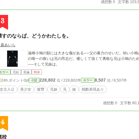
感想数 0
文字数 103,
3
壊すのならば、どうかわたしを。
月森あいら
遠峰小鳩の額には大きな傷がある──父の暴力のせいだ。幼い小鳩
の唯一の救いは兄の昂志だ。優しくて強くて勇敢な兄は小鳩のた
──そして兄妹は。
ホラー
完結
長編
R18
228,802
8,507
24h.ポイント
0pt
位 / 228,802件
位 / 8,507件
小説
ホラー
女主人公
美少女
復讐
兄妹
兄
妹
残酷表現あり
感想数 0
文字数 80,
4
廃校