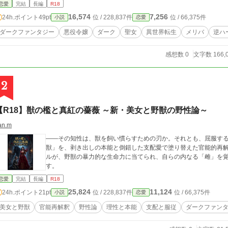
恋愛
完結
長編
R18
16,574
7,256
24h.ポイント
49pt
位 / 228,837件
位 / 66,375件
小説
恋愛
ダークファンタジー
悪役令嬢
ダーク
聖女
異世界転生
メリバ
逆ハ
感想数 0
文字数 166,
2
【R18】獣の檻と真紅の薔薇 ～新・美女と野獣の野性論～
an.m
――その知性は、獣を飼い慣らすための刃か。それとも、屈服するための鎖か。 世界中で愛
獣」を、剥き出しの本能と倒錯した支配愛で塗り替えた官能的再解釈の物語。 知性を盾に自分を
ルが、野獣の暴力的な生命力に当てられ、自らの内なる「雌」を
す。
恋愛
完結
長編
R18
25,824
11,124
24h.ポイント
21pt
位 / 228,837件
位 / 66,375件
小説
恋愛
美女と野獣
官能再解釈
野性論
理性と本能
支配と服従
ダークファン