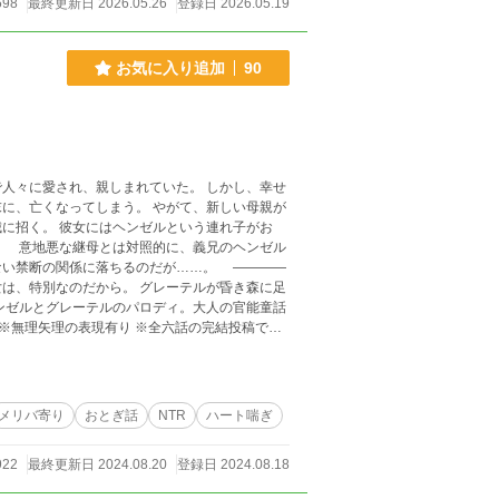
598
最終更新日 2026.05.26
登録日 2026.05.19
お気に入り追加
90
人々に愛され、親しまれていた。 しかし、幸せ
に、亡くなってしまう。 やがて、新しい母親が
に招く。 彼女にはヘンゼルという連れ子がお
。 意地悪な継母とは対照的に、義兄のヘンゼル
断の関係に落ちるのだが……。 ————
ら。 グレーテルが昏き森に足
メリバ寄り
おとぎ話
NTR
ハート喘ぎ
922
最終更新日 2024.08.20
登録日 2024.08.18