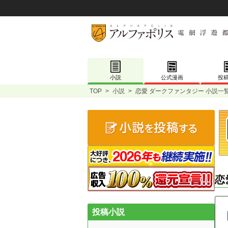
小説
公式漫画
投
TOP
>
小説
>
恋愛 ダークファンタジー 小説一
恋
投稿小説