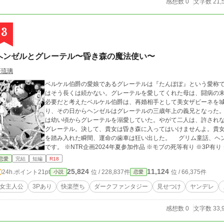
感想数 0
文字数 21,
3
ヘンゼルとグレーテル〜昏き森の魔法使い〜
蒼琉璃
ベルケル伯爵の愛娘であるグレーテルは『たんぽぽ』という愛称で
はそう長くは続かない。グレーテルを愛してくれた母は、闘病の末
必要だと考えたベルケル伯爵は、再婚相手として美女ザビーネを城
り、その日からヘンゼルはグレーテルの三歳年上の義兄となった
は幼い頃からグレーテルを溺愛していた。やがて二人は、許されない禁
グレーテル。決して、貴女は昏き森に入ってはいけませんよ。貴女は、特別なのだか
を踏み入れた瞬間、運命の歯車は狂い出した。 グリム童話、ヘンゼルとグレーテルのパロディ。大人の官能童話
です。 ※NTR企画2024年夏参加作品 ※モブの死等有り ※3P有り ※無理矢理の表現有り ※全六話の完結投稿です
※Rシーンには※がつきます
恋愛
完結
短編
R18
25,824
11,124
24h.ポイント
21pt
位 / 228,837件
位 / 66,375件
小説
恋愛
女主人公
3Pあり
快楽堕ち
ダークファンタジー
見せつけ
ヤンデレ
感想数 0
文字数 33,