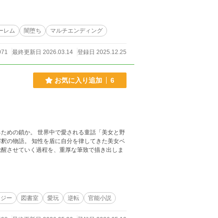
ーレム
闇堕ち
マルチエンディング
071
最終更新日 2026.03.14
登録日 2025.12.25
お気に入り追加
6
される童話「美女と野
律してきた美女ベ
覚醒させていく過程を、重厚な筆致で描き出しま
タジー
図書室
愛玩
逆転
官能小説