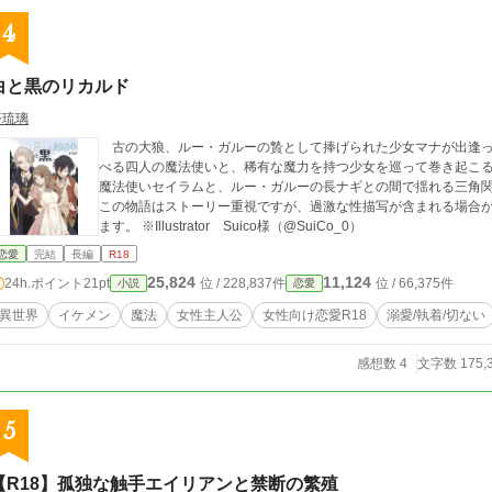
4
白と黒のリカルド
蒼琉璃
古の大狼、ルー・ガルーの贄として捧げられた少女マナが出逢っ
べる四人の魔法使いと、稀有な魔力を持つ少女を巡って巻き起こ
魔法使いセイラムと、ルー・ガルーの長ナギとの間で揺れる三角関
この物語はストーリー重視ですが、過激な性描写が含まれる場合
ます。 ※Illustrator Suico様（@SuiCo_0）
恋愛
完結
長編
R18
25,824
11,124
24h.ポイント
21pt
位 / 228,837件
位 / 66,375件
小説
恋愛
異世界
イケメン
魔法
女性主人公
女性向け恋愛R18
溺愛/執着/切ない
感想数 4
文字数 175,
5
【R18】孤独な触手エイリアンと禁断の繁殖