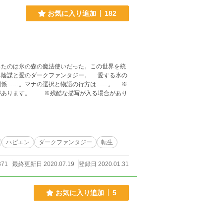
お気に入り追加
182
たのは氷の森の魔法使いだった。この世界を統
る陰謀と愛のダークファンタジー。 愛する氷の
係……。マナの選択と物語の行方は……。 ※
があります。 ※残酷な描写が入る場合があり
ハピエン
ダークファンタジー
転生
371
最終更新日 2020.07.19
登録日 2020.01.31
お気に入り追加
5