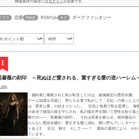
検索条件の保存には
ログイン
が必要です。
恋愛
R18のみ
ダークファンタジー
テゴリ
R指定
タグ
1
黒薔薇の刻印 ～死ぬほど愛される、重すぎる愛の逆ハーレム
LMA
婚約者に毒殺された私が転生したのは、破滅確定の悪役令嬢。 
ゲーム知識を武器に、男たちを掌で転がして「王妃」の座へと上
は「異常な愛」の始まりだった。 狂気と執着で私を監禁し、毎晩獣のように愛し尽くす銀髪のヤンデレ狂王。王
の命令で寝室の扉を守らされ、私の喘ぎ声を聞いて理性を削り落
断の力――「黒薔薇の刻印」。それは死者を蘇らせ、絶対服従の「駒」として
わらない悪役令嬢が、重すぎる愛に溺れ、闇へ堕ちていくダーク・逆ハーレム。 【マルチエ
トあり】 狂王、騎士、そして――？ 運命の選択により、それ
ています。