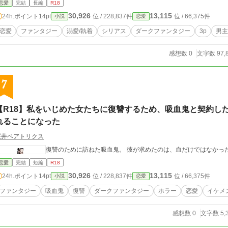
恋愛
完結
長編
R18
死闘の夜。 瀕死のレンを救うため、俺は血を吐くような思いで、彼女に『原初の
30,926
13,115
24h.ポイント
14pt
位 / 228,837件
位 / 66,375件
小説
恋愛
下、聖水と彼女自身の聖力が混じり合った、たった一度の甘く残酷な口付け。 見せ
引き裂き、恐ろしい飢えと執着心を煽る。 「今夜、部屋へ行く。……待っているの
恋愛
ファンタジー
溺愛/執着
シリアス
ダークファンタジー
3p
男主
が大公の矜持すらも投げ捨てて、共犯関係のまま一人の少女を同時に甘く暴き立てる、濃密
、ヒーロー視点で物語が進みます。 ※本作には複数人（3P）での直接的な性描写が含まれます。苦手な方はご注意ください。該
感想数 0
文字数 97,
のタイトルに『※』マークをお付けします。 ※※アルファポリスにも投稿中 ※※※AI使用について※※※ 自ら執筆した原稿の
『推敲・誤字脱字チェック・表現の重複及び構成の客観的な解析(壁打ち)』を目的と
自動生成はございませ
7
【R18】私をいじめた女たちに復讐するため、吸血鬼と契約し
れることになった
桜井ベアトリクス
復讐のために訪ねた吸血鬼。 彼が求めたのは、血だけではなかっ
恋愛
完結
短編
R18
30,926
13,115
24h.ポイント
14pt
位 / 228,837件
位 / 66,375件
小説
恋愛
ファンタジー
吸血鬼
復讐
ダークファンタジー
ホラー
恋愛
イケメ
感想数 0
文字数 5,