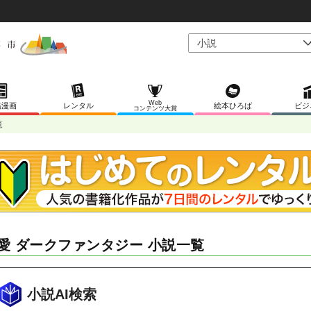
Web
稿漫画
レンタル
絵本ひろば
ビジ
コンテンツ大賞
覧
愛 ダークファンタジー 小説一覧
小説AI検索