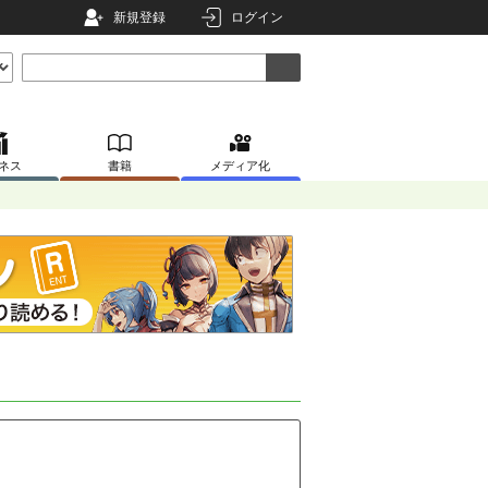
新規登録
ログイン
ネス
書籍
メディア化