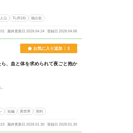
聖水』の口移しを乞うしかなかった。 月光の
つけられたその光景が、俺たちの理性を完全に
だな」 逃げ場のない夜這いの宣言。最強の双子
人公
TL(R18)
独占欲
な3Pダーク・ラブファンタジー！ ※本作
831
最終更新日 2026.04.24
登録日 2026.04.06
してAIツールを活用しております。本文における
お気に入り追加
3
たら、血と体を求められて夜ごと抱か
た。
ン
短編
異世界
契約
315
最終更新日 2026.01.30
登録日 2026.01.30