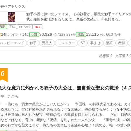
桜井ベアトリクス
触手小説に夢中のフェイス。 その執着が、最後の触手エイリアン
我が種族を復活させるために」 禁断の繁殖が、今夜始まる。
恋愛
完結
ｼｮｰﾄｼｮｰﾄ
R18
30,926
13,115
24h.ポイント
14pt
位 / 228,837件
位 / 66,375件
小説
恋愛
ハッピーエンド
触手
異星人
モンスター
SF
孕ませ
繁殖
産卵
感想数 0
文字数 5,
6
絶大な魔力に灼かれる双子の大公は、無自覚な聖女の救済（キ
栄寧 ここあ
「……俺にも、貴女の慈悲がほしいんだが？」 帝国唯一の特務大公である俺、カ
える俺たちは、常に神経を焼き切られるような苦痛と、泥の底でもがくような不快な
卿より推進派に奪われた秘宝『聖母の涙』の奪還を持ちかけられる。 だが、目的の
宝などではなく、背中に凄惨な『呪縛』を刻まれた一人の少女――『聖母の涙』の器
彼女のわずかな聖力こそが、俺たちの荒れ狂う苦痛を心地よく鎮める、唯一の甘い救
穏やかな時間と甘いすれ違いを経て、俺たちと彼女を隔てていた境界線が、静かに熱