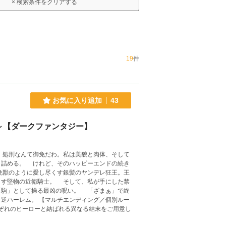
× 検索条件をクリアする
19
件
お気に入り追加
43
～【ダークファンタジー】
処刑なんて御免だわ。私は美貌と肉体、そして
り詰める。 けれど、そのハッピーエンドの続き
とす堅物の近衛騎士。 そして、私が手にした禁
操る最凶の呪い。 「ざまぁ」で終
ンディング／個別ルー
ぞれのヒーローと結ばれる異なる結末をご用意し