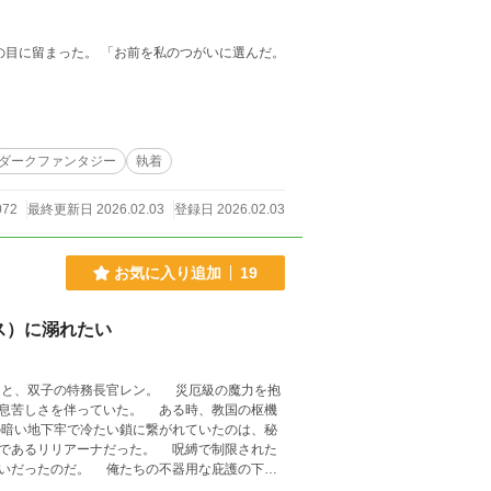
の目に留まった。 「お前を私のつがいに選んだ。
ダークファンタジー
執着
072
最終更新日 2026.02.03
登録日 2026.02.03
お気に入り追加
19
ス）に溺れたい
イと、双子の特務長官レン。 災厄級の魔力を抱
息苦しさを伴っていた。 ある時、教国の枢機
暗い地下牢で冷たい鎖に繋がれていたのは、秘
であるリリアーナだった。 呪縛で制限された
いだったのだ。 俺たちの不器用な庇護の下、
を帯びて溶けていく。 ――しかし、魔獣との