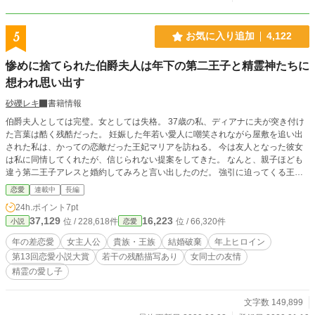
5
お気に入り追加
4,122
惨めに捨てられた伯爵夫人は年下の第二王子と精霊神たちに
想われ思い出す
砂礫レキ
書籍情報
伯爵夫人としては完璧。女としては失格。 37歳の私、ディアナに夫が突き付け
た言葉は酷く残酷だった。 妊娠した年若い愛人に嘲笑されながら屋敷を追い出
された私は、かっての恋敵だった王妃マリアを訪ねる。 今は友人となった彼女
は私に同情してくれたが、信じられない提案をしてきた。 なんと、親子ほども
違う第二王子アレスと婚約してみろと言い出したのだ。 強引に迫ってくる王子
を雷魔法で気絶させたら彼を慕っていた侍女が襲い掛かってきて……？ 理不尽
恋愛
連載中
長編
な離縁を切っ掛けに非日常に足を踏み入れるディアナと、それを取り巻く人々や
24h.ポイント
7pt
精霊の話です。 アレス王子との年齢差ありの恋愛要素もあります。
37,129
16,223
位 / 228,618件
位 / 66,320件
小説
恋愛
年の差恋愛
女主人公
貴族・王族
結婚破棄
年上ヒロイン
第13回恋愛小説大賞
若干の残酷描写あり
女同士の友情
精霊の愛し子
文字数 149,899