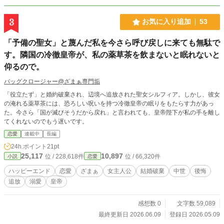
3
お気に入り追加
53
「予備の聖女」と蔑んだ私を今さら呼び戻しに来ても無駄で
す。隣国の冷徹皇帝が、私の薬草茶を飲まないと眠れないと
仰るので。
バッグクロージャー@ざまぁ専門垢
「役立たず」と婚約破棄され、辺境へ追放された聖女シルフィア。しかし、彼女
の淹れる薬草茶には、恐ろしい呪いを持つ冷徹皇帝の眠りをもたらす力があっ
た。今さら「国が滅びそうだから戻れ」と言われても、皇帝陛下が私の手を離し
てくれないのでもう遅いです。
恋愛
連載中
長編
24h.ポイント
21pt
25,117
10,897
位 / 228,618件
位 / 66,320件
小説
恋愛
ハッピーエンド
恋愛
ざまぁ
女主人公
結婚破棄
中世
後悔
追放
溺愛
皇帝
感想数 0
文字数 59,089
最終更新日 2026.06.09
登録日 2026.05.09