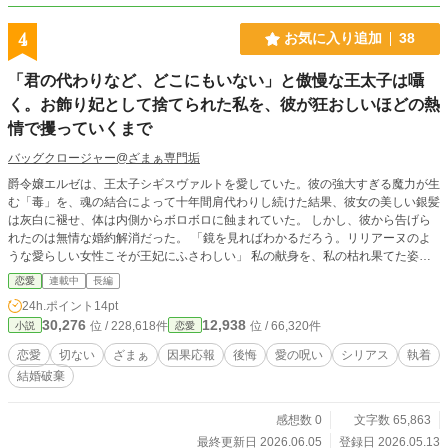
4
お気に入り追加
38
「君の代わりなど、どこにもいない」と傲慢な王太子は囁
く。お飾り妃として捨てられた私を、彼が狂おしいほどの熱
情で攫っていくまで
バッグクロージャー@ざまぁ専門垢
爵令嬢エルゼは、王太子シギスヴァルトを愛していた。彼の強大すぎる魔力が生
む「毒」を、魂の結合によって十年間肩代わりし続けた結果、彼女の美しい銀髪
は灰白に褪せ、体は内側からボロボロに蝕まれていた。 しかし、彼から告げら
れたのは無情な婚約解消だった。 「鏡を見ればわかるだろう。リリアーヌのよ
うな愛らしい女性こそが王妃にふさわしい」 私の献身を、私の枯れ果てた姿
を、貴方は「出来損ない」と笑って切り捨てた。 全ての未練を焼き捨てたエル
恋愛
連載中
長編
ゼは、最後に一つの「贈り物」を用意する。 それは、自らの血を混ぜた禁薬―
24h.ポイント
14pt
―最期の瞬間に絶世の美しさを与え、同時にこれまで抑え込んできた「十年分の
30,276
12,938
位 / 228,618件
位 / 66,320件
小説
恋愛
猛毒」を全て持ち主へと還す、残酷な呪い。 王太子の輝かしい祝宴の夜。 純白
のドレスを鮮血に染めて微笑むエルゼの死顔は、一生消えない刻印として彼の魂
恋愛
切ない
ざまぁ
因果応報
後悔
愛の呪い
シリアス
執着
を焼き尽くしていく。 守る者を失い、自滅していく男に救いはなく――。 一人
結婚破棄
の令嬢が命を懸けて仕掛ける、最も美しく凄惨な復讐劇。
感想数 0
文字数 65,863
最終更新日 2026.06.05
登録日 2026.05.13