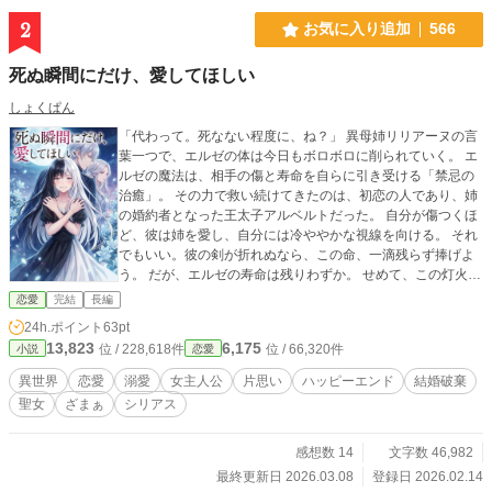
2
お気に入り追加
566
死ぬ瞬間にだけ、愛してほしい
しょくぱん
「代わって。死なない程度に、ね？」 異母姉リリアーヌの言
葉一つで、エルゼの体は今日もボロボロに削られていく。 エ
ルゼの魔法は、相手の傷と寿命を自らに引き受ける「禁忌の
治癒」。 その力で救い続けてきたのは、初恋の人であり、姉
の婚約者となった王太子アルベルトだった。 自分が傷つくほ
ど、彼は姉を愛し、自分には冷ややかな視線を向ける。 それ
でもいい。彼の剣が折れぬなら、この命、一滴残らず捧げよ
う。 だが、エルゼの寿命は残りわずか。 せめて、この灯火が
消える瞬間だけは。 偽りの聖女ではなく、醜く焼けた私を、
恋愛
完結
長編
愛してほしい。
24h.ポイント
63pt
13,823
6,175
位 / 228,618件
位 / 66,320件
小説
恋愛
異世界
恋愛
溺愛
女主人公
片思い
ハッピーエンド
結婚破棄
聖女
ざまぁ
シリアス
感想数 14
文字数 46,982
最終更新日 2026.03.08
登録日 2026.02.14