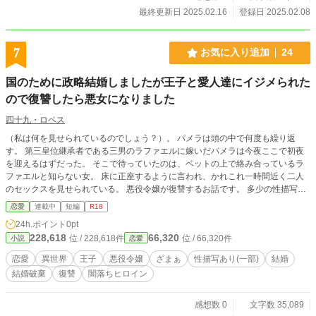
また、史実に寄せているため、作中で一気に時間が流れる描写があります。ご
最終更新日 2025.02.16
登録日 2025.02.08
注意ください（それでも史実よりはイベント前倒ししたりしています）。 恋
愛がメインでざまぁはおまけです。あしからず。 ※「小説家になろう」、「カ
クヨム」にも掲載しています。
7
お気に入り追加
24
国のために政略結婚しましたが王子と愛人達にイジメられた
ので復讐したら悪女になりました
四十九・ロペス
（私は何を見せられているのでしょう？）。 パメラは頭の中で何度も繰り返
す。 第三皇位継承者である三男のラファエルに嫁いだパメラは今夜ここで初夜
を迎えるはずだった。 そこで待っていたのは、ベットの上で絡み合っているラ
ファエルと知らない女。 床に正座するように言われ、かれこれ一時間近く二人
のセックスを見せられている。 悪役令嬢が復讐するお話です。 多少の性描写が
あるのでR1８作品となります。苦手な方はご注意ください。 ヒロイン視点で書
恋愛
連載中
短編
R18
いてみました。 基本毎日更新の短編予定です。 お気軽に感想お待ちしておりま
24h.ポイント
0pt
す。また誤字等ありましたら感想に書いてもらえると助かります。
228,618
66,320
位 / 228,618件
位 / 66,320件
小説
恋愛
恋愛
異世界
王子
悪役令嬢
ざまぁ
性描写あり(一部)
結婚
結婚破棄
復讐
闇落ちヒロイン
感想数 0
文字数 35,089