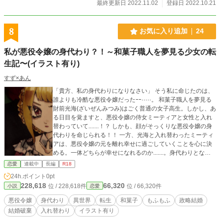
最終更新日 2022.11.02
登録日 2022.10.21
8
お気に入り追加
24
私が悪役令嬢の身代わり？！～和菓子職人を夢見る少女の転
生記〜(イラスト有り)
すず×あん
「貴方、私の身代わりになりなさい」 そう私に命じたのは、
誰よりも冷酷な悪役令嬢だったｰｰ·····。 和菓子職人を夢見る
財前光海(ざいぜんみつみ)はごく普通の女子高生。しかし、あ
る日目を覚ますと、悪役令嬢の侍女ミーティアと女性と入れ
替わっていて.......！？ しかも、顔がそっくりな悪役令嬢の身
代わりを命じられる！！ 一方、光海と入れ替わったミーティ
アは、悪役令嬢の元を離れ幸せに過ごしていくことを心に決
める。一体どちらが幸せになれるのか.......。身代わりとなっ
た光海の運命は如何に.......！？ 波乱万丈な人生が今、始まろ
恋愛
連載中
長編
R18
うとしていた。 ※本作は すずひ と あんぱん の合作となりま
24h.ポイント
0pt
す。 R指定の話は☆が付きます
228,618
66,320
位 / 228,618件
位 / 66,320件
小説
恋愛
悪役令嬢
身代わり
異世界
転生
和菓子
もふもふ
政略結婚
結婚破棄
入れ替わり
イラスト有り