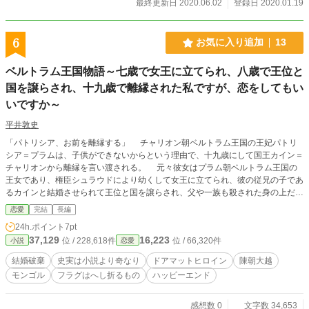
最終更新日 2020.06.02
登録日 2020.01.19
6
お気に入り追加
13
ベルトラム王国物語～七歳で女王に立てられ、八歳で王位と
国を譲らされ、十九歳で離縁された私ですが、恋をしてもい
いですか～
平井敦史
「パトリシア、お前を離縁する」 チャリオン朝ベルトラム王国の王妃パトリ
シア＝プラムは、子供ができないからという理由で、十九歳にして国王カイン＝
チャリオンから離縁を言い渡される。 元々彼女はプラム朝ベルトラム王国の
王女であり、権臣シュラウドにより幼くして女王に立てられ、彼の従兄の子であ
るカインと結婚させられて王位と国を譲らされ、父や一族も殺された身の上だ。
怒涛のように襲い来る理不尽に屈することなく、神殿に身を寄せて治癒術士と
恋愛
完結
長編
しての研鑽を積む彼女の前に、かつての幼馴染、タリアン＝レロイが現れる。
24h.ポイント
7pt
タリアンに好意を抱きつつも、シュラウドの目を憚り一歩踏み出すことができ
37,129
16,223
位 / 228,618件
位 / 66,320件
小説
恋愛
ないパトリシア。 そして、彼女の人生を踏みつけて平和を謳歌するベルトラ
ム王国に、世界征服を企むアンゴルモア帝国の魔の手が迫る！ ベルトラムの
結婚破棄
史実は小説より奇なり
ドアマットヒロイン
陳朝大越
運命は、そしてパトリシアの恋の行方はいかに。 ※本作はベトナム史上唯一の
モンゴル
フラグはへし折るもの
ハッピーエンド
女帝・李昭皇こと李仏金（リ・パット・キム）の生涯を異世界恋愛物として脚色
したものです。固有名詞は元ネタをもじったものですので、「ヨーロッパ諸言語
として見たときに統一感が無さ過ぎる」といった苦情は受け付けません（笑）。
感想数 0
文字数 34,653