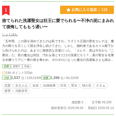
1
お気に入り追加
115
捨てられた洗濯聖女は狂王に愛でられる〜不浄の泥にまみれ
て後悔してももう遅い〜
しょくぱん
「五年間、この国を清めてきたのは私ですわ」ラズリス王国の聖女エレナは、魔
力の限りを尽くして国を浄化し続けてきた。しかし、婚約者であるカイル殿下か
ら告げられたのは、あまりに無慈悲な言葉だった。「エレナ、君は今日から『二
番目』だ。君の魔法は所詮、汚れを落とすだけの洗濯だろう？」真の聖女を名乗
る令嬢リリアに一番の座を奪われ、ボロボロになった魔法の洗濯板さえも踏みに
じられたエレナは、絶望の末に国を去る決意をする 。 しかし、彼女が浄化の結
恋愛
連載中
長編
界を解いた瞬間、王国は五年分の「穢れ」に飲み込まれ、泥の雨が降り注ぐ腐敗
24h.ポイント
525pt
の地へと変わり始めた 。 一方、エレナは「生贄」として、世界中から恐れられ
2,537
1,398
位 / 228,618件
位 / 66,320件
小説
恋愛
るガルズイン帝国の皇帝ゼクスの元へ送られることになる。 そこで待っていた
のは、死の運命ではなく、狂おしいほどの独占欲を孕んだ溺愛だった。 「逃が
恋愛
女主人公
追放
結婚破棄
狂気
聖女
独占欲
ざまぁ
さない。お前は私の、帝国を潤す唯一の源泉だ」 捨てた男は泥にまみれ、拾っ
復讐
冷酷皇帝
た男は彼女を神と崇める。「二番目」の烙印を刻まれた少女が、美しき死神の腕
の中で真の奇跡を起こす逆転ファンタジー、開幕。
感想数 0
文字数 49,200
最終更新日 2026.06.06
登録日 2026.05.14