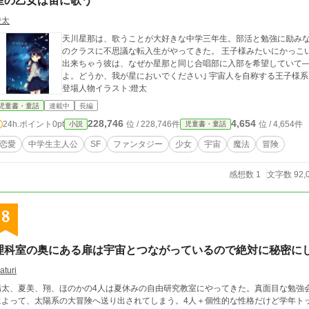
星の乙女は宙に歌う
燈太
天川星那は、歌うことが大好きな中学三年生。部活と勉強に励みながらも平
のクラスに不思議な転入生がやってきた。 王子様みたいにかっこいい、キラキラの転入生の山田君。勉強も運動も
出来ちゃう彼は、なぜか星那と同じ合唱部に入部を希望していて――？ ｢――お迎えにあがりました。
よ。どうか、我が星においでください｣ 宇宙人を自称する王子様系男子と繰り広げる、SF恋愛ストーリー。 表紙・
登場人物イラスト:燈太
児童書・童話
連載中
長編
228,746
4,654
24h.ポイント
0pt
位 / 228,746件
位 / 4,654件
小説
児童書・童話
恋愛
中学生主人公
SF
ファンタジー
少女
宇宙
魔法
冒険
感想数 1
文字数 92,
8
理科室の奥にある扉は宇宙とつながっているので絶対に秘密に
aturi
陽太、夏美、翔、ほのかの4人は夏休みの自由研究教室にやってきた。真面目な勉強
によって、太陽系の大冒険へ送り出されてしまう。4人＋個性的な性格だけど学年ト