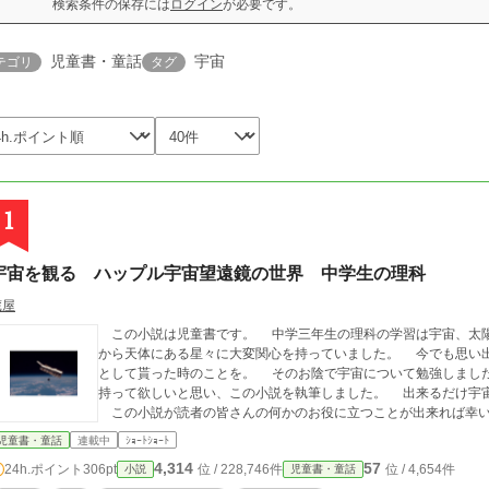
検索条件の保存には
ログイン
が必要です。
児童書・童話
宇宙
テゴリ
タグ
1
宇宙を観る ハップル宇宙望遠鏡の世界 中学生の理科
蔵屋
この小説は児童書です。 中学三年生の理科の学習は宇宙、太
から天体にある星々に大変関心を持っていました。 今でも思い
として貰った時のことを。 そのお陰で宇宙について勉強しまし
持って欲しいと思い、この小説を執筆しました。 出来るだけ宇
この小説が読者の皆さんの何かのお役に立つことが出来れば幸
児童書・童話
連載中
ｼｮｰﾄｼｮｰﾄ
4,314
57
24h.ポイント
306pt
位 / 228,746件
位 / 4,654件
小説
児童書・童話