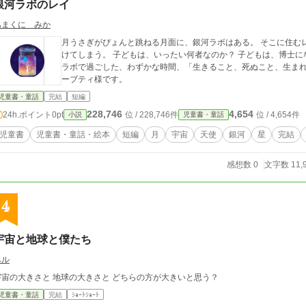
銀河ラボのレイ
あまくに みか
月うさぎがぴょんと跳ねる月面に、銀河ラボはある。 そこに住む
けてしまう。 子どもは、いったい何者なのか？ 子どもは、博士になにをもたらす者なのか。 博士が子どもと銀河
ラボで過ごした、わずかな時間、「生きること、死ぬこと、生まれること」を二人
ーブティ様です。
児童書・童話
完結
短編
228,746
4,654
24h.ポイント
0pt
位 / 228,746件
位 / 4,654件
小説
児童書・童話
児童書
児童書・童話・絵本
短編
月
宇宙
天使
銀河
星
完結
感想数 0
文字数 11,
4
宇宙と地球と僕たち
ベル
宇宙の大きさと 地球の大きさと どちらの方が大きいと思う？
児童書・童話
完結
ｼｮｰﾄｼｮｰﾄ