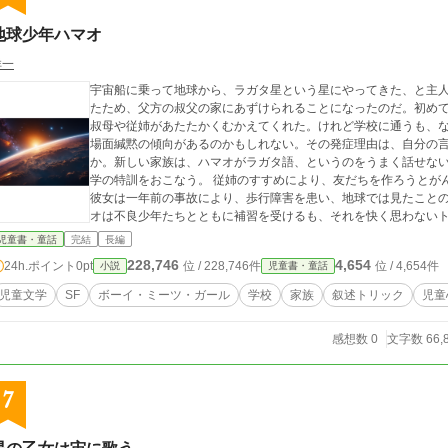
地球少年ハマオ
祥一
宇宙船に乗って地球から、ラガタ星という星にやってきた、と主人
たため、父方の叔父の家にあずけられることになったのだ。初め
叔母や従姉があたたかくむかえてくれた。けれど学校に通うも、
場面緘黙の傾向があるのかもしれない。その発症理由は、自分の
か。新しい家族は、ハマオがラガタ語、というのをうまく話せな
学の特訓をおこなう。 従姉のすすめにより、友だちを作ろうとが
彼女は一年前の事故により、歩行障害を患い、地球では見たこと
オは不良少年たちとともに補習を受けるも、それを快く思わない
こととなった。またトミパパによって、トミの家庭の事情を聞か
児童書・童話
完結
長編
子供だった。
228,746
4,654
24h.ポイント
0pt
位 / 228,746件
位 / 4,654件
小説
児童書・童話
児童文学
SF
ボーイ・ミーツ・ガール
学校
家族
叙述トリック
児童
感想数 0
文字数 66,
7