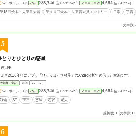
228,746
4,654
24h.ポイント
0pt
位 / 228,746件
位 / 4,654件
小説
児童書・童話
第15回絵本・児童書大賞
第１５回絵本・児童書大賞エントリー
日常
宇宙
文字数 7
5
ひとりとひとりの惑星
月這山中
およそ2016年頃にアプリ「ひとりぼっち惑星」のAndroid版で送信した掌編です。
児童書・童話
完結
ｼｮｰﾄｼｮｰﾄ
228,746
4,654
24h.ポイント
0pt
位 / 228,746件
位 / 4,654件
小説
児童書・童話
短編
SF
宇宙
惑星
恋愛
老人
感想数 0
文字数 1,
6