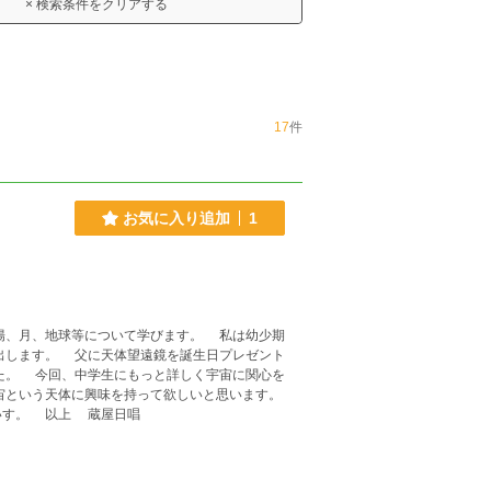
× 検索条件をクリアする
17
件
お気に入り追加
1
陽、月、地球等について学びます。 私は幼少期
出します。 父に天体望遠鏡を誕生日プレゼント
た。 今回、中学生にもっと詳しく宇宙に関心を
宙という天体に興味を持って欲しいと思います。
いす。 以上 蔵屋日唱