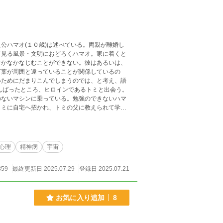
公ハマオ(１０歳)は述べている。両親が離婚し
て見る風景・文明におどろくハマオ。家に着くと
なかなかなじむことができない。彼はあるいは、
言葉が周囲と違っていることが関係しているの
いためにだまりこんでしまうのでは、と考え、語
んばったところ、ヒロインであるトミと出会う。
のないマシンに乗っている。勉強のできないハマ
トミに自宅へ招かれ、トミの父に教えられて学ぶ
される。彼女もハマオと同じく、離婚した家庭の
心理
精神病
宇宙
859
最終更新日 2025.07.29
登録日 2025.07.21
お気に入り追加
8