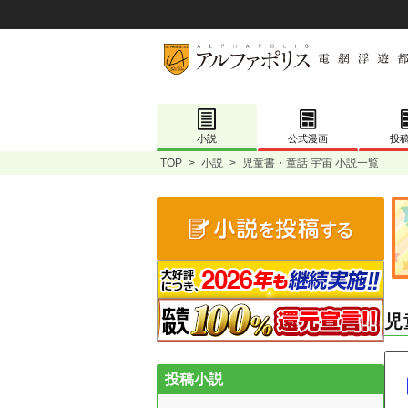
小説
公式漫画
投
TOP
>
小説
>
児童書・童話 宇宙 小説一覧
児
投稿小説