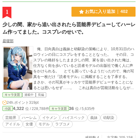
1
お気に入り追加
402
少しの間、家から追い出されたら芸能界デビューしてハーレ
ム作ってました。コスプレのせいで。
昼寝部
俺、日向真白は義妹と幼馴染の策略により、10月31日のハ
ロウィンの日にコスプレをすることとなった。 その日、コ
スプレの格好をしたまま少しの間、家を追い出された俺は、
仕方なく街を歩いていると読者モデルの出版社で働く人に声
をかけられる。 とても困っているようだったので、俺の写
真を一枚だけ『読者モデル』に掲載することを了承する。
まさか、その写真がキッカケで芸能界デビューすることにな
るとは思いもせず……。 これは真白が芸能活動をしなが
ら、義妹や幼馴染、アイドル、女優etcからモテモテとなり、
キャラ文芸
連載中
長編
全国の女性たちを魅了するだけのお話し。
24h.ポイント
319pt
4,322
36
位 / 228,788件
位 / 5,635件
小説
キャラ文芸
芸能界
ハーレム
イケメン
ハイスペック
義妹
幼馴染
アイドル
女優
モデル
ラブコメ
感想数 4
文字数 205,158