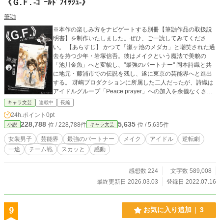
《Ｇ.Ｆ. -ｺﾞｰﾙﾄﾞﾌｲｯｼｭ-》
筆鼬
※本作の楽しみ方をナビゲートする別冊【筆鼬作品の取扱説
明書】を制作いたしました。ぜひ、ご一読してみてくださ
い。 【あらすじ】 かつて「瀬ヶ池のメダカ」と嘲笑された過
去を持つ少年・岩塚信吾。彼はメイクという魔法で美貌の
「池川金魚」へと変貌し、"最強のパートナー" 岡本詩織と共
に地元・藤浦市での伝説を残し、遂に東京の芸能界へと進出
する。 冴嶋プロダクションに所属した二人だったが、詩織は
アイドルグループ「Peace prayer」への加入を余儀なくさ
れ、裏方志望の信吾もその類稀なる美貌から"天才女装タレン
キャラ文芸
連載中
長編
ト"としてのデビューを迫られ、こうして新たな環境での葛藤
24h.ポイント
0pt
の日々が始まる。 そんな中、かつて藤浦で金魚に憧れ、その
228,788
5,635
位 / 228,788件
位 / 5,635件
小説
キャラ文芸
背中を追ってきた少女・五十峯雫が上京し、二人の強力な味
方として合流する。 物語が大きく動くのは、数多のアイドル
女装男子
芸能界
最強のパートナー
メイク
アイドル
逆転劇
が集う「バレンタインフェス」。 業界を牛耳る大手事務所
一途
チーム戦
スカッと
感動
《Starlight-Office Kira♠︎m》のトップアイドルたちが、詩織た
ち「Peace prayer」に対し、プライドを懸けた理不尽な【ど
っちが可愛いか勝負！】を仕掛けてくる。 「詩織には僕を利
感想数 224
文字数 589,008
用する権利がある」――。 信吾はパートナーを守るため、そ
最終更新日 2026.03.03
登録日 2022.07.16
して自分たちを嘲笑う世界を見返すため、隠し通してきた
「金魚」としての圧倒的な美しさを解放し、真っ向から勝負
を挑む。 メイクとファッションと絆を武器に、偏見と権力に
9
お気に入り追加
3
立ち向かう二人の革命。これは単なる芸能サクセスストーリ