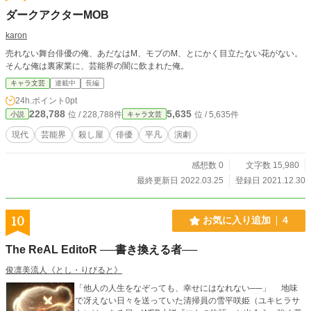
ーではない。傷ついた若者たちが東京で巻き起こす、痛快無
ダークアクターMOB
比な「大逆転」の記録である。 ❶この作品は『女装と復讐は
街の華』の続編です。そのため開始ページは《page.476》か
karon
らとなっています。 『女装と復讐は街の華』を読了したあと
売れない舞台俳優の俺、あだなはM、モブのM、とにかく目立たない花がない。
に、続きであるこの作品をご一読されることを、強く推奨し
そんな俺は裏家業に、芸能界の闇に飲まれた俺。
ます。 ❷15万文字を超えましたので【長編】と変更しまし
た。それと、未だどれだけの長さのストーリーとなるかは分
キャラ文芸
連載中
長編
かりません。 ❸ストーリーは前作と同様に《岩塚信吾の視
24h.ポイント
0pt
点》で進行していきますが、続編となる今作品では《岡本詩
228,788
5,635
位 / 228,788件
位 / 5,635件
小説
キャラ文芸
織の視点》や《他の登場人物の視点》で進行する場面もあり
ます。 ❹今作品中で語られる《芸能界の全容》や《アイドル
現代
芸能界
殺し屋
俳優
平凡
演劇
と女優との比較など》等は全てフィクション(および業界仮想)
です。現実の芸能界とは比較できません。 ❺毎週１page以上
感想数 0
文字数 15,980
の執筆と公開を心掛けますが、執筆や公開できない日もある
かもしれませんが、宜しくお願い致します。 ※ただ今、作者
最終更新日 2022.03.25
登録日 2021.12.30
の生活環境等の事由により、週末に纏めて執筆＆公開に努め
ています。
10
お気に入り追加
4
The ReAL EditoR ──書き換える者──
俊凛美流人《とし・りびると》
「他人の人生をなぞっても、幸せにはなれない──」 地味
で冴えない日々を送っていた清掃員の雪平咲姫（ユキヒラサ