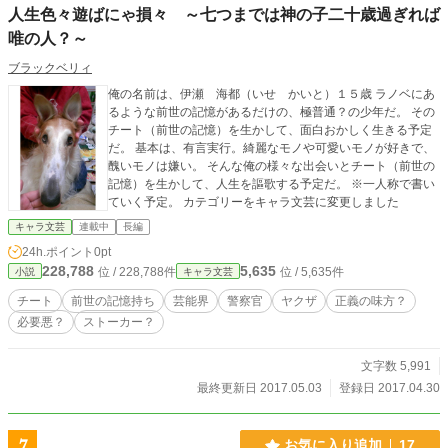
人生色々遊ばにゃ損々 ～七つまでは神の子二十歳過ぎれば
唯の人？～
ブラックベリィ
俺の名前は、伊瀬 海都（いせ かいと）１５歳 ラノベにあ
るような前世の記憶があるだけの、極普通？の少年だ。 その
チート（前世の記憶）を生かして、面白おかしく生きる予定
だ。 基本は、有言実行。綺麗なモノや可愛いモノが好きで、
醜いモノは嫌い。 そんな俺の様々な出会いとチート（前世の
記憶）を生かして、人生を謳歌する予定だ。 ※一人称で書い
ていく予定。 カテゴリーをキャラ文芸に変更しました
キャラ文芸
連載中
長編
24h.ポイント
0pt
228,788
5,635
位 / 228,788件
位 / 5,635件
小説
キャラ文芸
チート
前世の記憶持ち
芸能界
警察官
ヤクザ
正義の味方？
必要悪？
ストーカー？
文字数 5,991
最終更新日 2017.05.03
登録日 2017.04.30
7
お気に入り追加
17