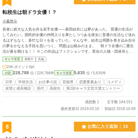
転校生は朝ドラ女優！？
小暮悠斗
若者に絶大な人気を誇る若手女優――新田結衣には夢があった。 普通の生活が
してみたい。国民的女優の仲間入りを果たしつつある彼女に普通の生活など送れ
るはずもなく、多忙な日々を送っていた。そんな中、結衣は周囲を巻き込み自分
の夢をかなえる手段を思いつく。 問題は山積みのまま。 朝ドラ女優の二重生
活が幕を開ける！！ ※この作品はフィクションです。実在の人物・団体等とは
一切関係ありません。 小説サイト｢小説家になろう｣「カクヨム」にも掲載し
キャラ文芸
連載中
長編
ています。
24h.ポイント
0pt
228,788
5,635
位 / 228,788件
位 / 5,635件
小説
キャラ文芸
日常
学校生活
お仕事小説
芸能界
恋愛要素あり
コメディ
友情と成長物語
現代
高校生
第2回キャラ文芸大賞エントリー
感想数 1
文字数 184,551
最終更新日 2019.03.10
登録日 2018.10.09
8
お気に入り追加
13