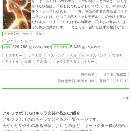
キ）は、ある日、WEB小説『マヤの物語』と出会う。強く惹
かれた咲姫は、「私も変われるかもしれない」と、マヤの人
生をトレースし始める。 一方、物語の作者喜多邑優（キタ
ムラユウ）は、かつての恋人マヤをモデルにこの小説を書い
た張本人。止まっていたはずの時間が、咲姫との出会いによ
って静かに動き出す。 ところが、書いたはずの物語が“どこ
か食い違っていく”ことに気づいた優は、次第に恐怖と疑念に
キャラ文芸
連載中
長編
囚われていく。 虚構が現実を侵食する時、人は"誰かの物
24h.ポイント
0pt
語"ではなく、自分の人生を選び取れるのか。 ──交差する記
228,788
5,635
位 / 228,788件
位 / 5,635件
小説
キャラ文芸
憶と願いが織りなす、切ないラブサスペンス。
ミステリー
女主人公
サスペンス
恋愛
心理サスペンス
芸能界
アイドル
愛憎
不思議
キャラ文芸大賞エントリー
感想数 0
文字数 76,832
最終更新日 2026.01.09
登録日 2025.12.18
10
件
アルファポリスのキャラ文芸小説のご紹介
アルファポリスのキャラ文芸小説の一覧ページです。
あやかしやクセのある探偵、お店ものなど、キャラクター像が漫画