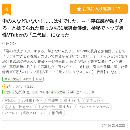
4
お気に入り追加
17
中の人などいない！……はずでした。～「存在感が強すぎ
る」と捨てられた崖っぷち31歳舞台俳優、極秘でトップ男
性VTuberの「二代目」になった
伊達ジン
「君の演技はリアルすぎる。華がないんだよ」 189cmの長身と無精髭、そして
「リアルすぎる存在感」のせいで舞台から浮いてしまい、オーディションに落ち
続ける31歳の売れない俳優・平野任三郎。 家賃も払えず途方に暮れていた彼
が、高額報酬に釣られて応募した「裏バイト」。それは、引退の危機に瀕した登
録者100万人のトップ男性VTuber「天ノ川シリウス」の【二代目】になること
だった！ 黒いモカピスーツに身を包み、金髪碧眼の王子様キャラを演じること
キャラ文芸
連載中
長編
になった任三郎。 「中身が変わった」と気づいたアンチがコメント欄を荒らす
24h.ポイント
21pt
中、任三郎は舞台で培った狂気的なまでの「憑依の演技」で、アンチを、ファン
25,298
266
位 / 228,788件
位 / 5,635件
小説
キャラ文芸
を、そして運営すらも圧倒し黙らせていく。 敏腕プロデューサー、天才絵師、
特定厨の女子高生、リアルのトップ女優、果ては海外のメガインフルエンサーま
VTuber
お仕事ドラマ
芸能界
成り上がり
男主人公
で。 「ガワ」の裏側でうごめくヒロインたちの思惑を、規格外の「魂」でねじ
ざまぁ（控えめ）
主人公最強（演技力）
プロフェッショナル
伏せていく、おっさん俳優のバーチャル成り上がりお仕事ドラマ、開幕！
ハーレム（複数ヒロイン）
配信者
文字数 214,333