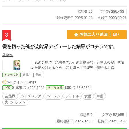
感想数 20
文字数 286,433
最終更新日 2025.01.10
登録日 2023.12.06
3
お気に入り追加
197
髪を切った俺が芸能界デビューした結果がコチラです。
昼寝部
妹の策略で『読者モデル』の表紙を飾った主人公が、昔諦
めた夢を叶えるため、髪を切って芸能界で頑張るお話。
キャラ文芸
連載中
長編
24h.ポイント
149pt
8,579
100
位 / 228,788件
位 / 5,635件
小説
キャラ文芸
芸能界
ハイスペック
ハーレム
アイドル
女優
声優
実はイケメン
感想数 0
文字数 52,055
最終更新日 2025.02.03
登録日 2024.12.22