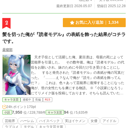
最終更新日 2026.05.07
登録日 2025.12.28
2
お気に入り追加
1,334
髪を切った俺が『読者モデル』の表紙を飾った結果がコチラ
です。
昼寝部
天才子役として活躍した俺、夏目凛は、母親の死によって
芸能界を引退した。 その数年後。俺は『読者モデル』の代
役をお願いされ、妹のために今回だけ引き受けることにし
た。 すると発売された『読者モデル』の表紙が俺の写真だ
った。 「………え？なんで俺が『読モ』の表紙を飾ってん
だ？」 これは、色々あって芸能界に復帰することになった
俺が、世の女性たちを虜にする物語。 ※『小説家になろう』
にてリメイク版を投稿しております。そちらも読んでいただ
けると嬉しいです。
キャラ文芸
連載中
長編
R15
24h.ポイント
170pt
7,950
94
位 / 228,788件
位 / 5,635件
小説
キャラ文芸
芸能界
ハーレム
ハイスペック
実はイケメン
女優
アイドル
ラブコメ
モデル
キャラ文芸大賞