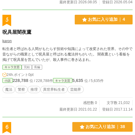
最終更新日 2026.08.05
登録日 2026.05.04
5
お気に入り追加
4
呪具屋闇夜鷹
karon
転生者と呼ばれる人間がもたらす技術や知識によって改変された世界。その中で
昔ながらの職業として呪具屋と呼ばれる魔法持ちがいた。 闇夜鷹という看板を
掲げて呪具屋を営んでいたが、殺人事件に巻き込まれ。
キャラ文芸
完結
長編
24h.ポイント
0pt
228,788
5,635
位 / 228,788件
位 / 5,635件
小説
キャラ文芸
魔法
警察
推理
異世界転生者
芸能界
感想数 0
文字数 21,032
最終更新日 2021.01.22
登録日 2017.11.14
6
お気に入り追加
38