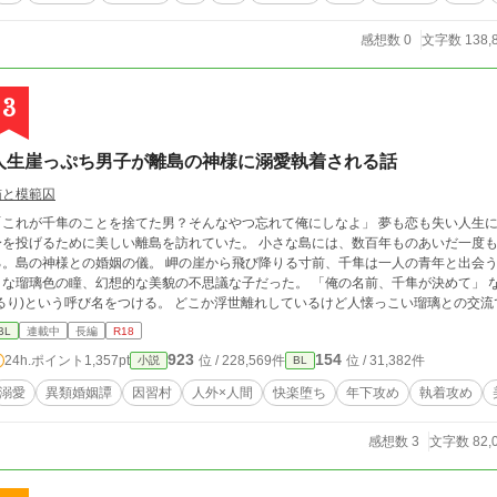
エブラハム・ロジャー 現船長 赤髪が印象的なマイトの幼なじみ。 幼い頃から共に育ち、先代亡き後も右腕として
《エブラハム・ロジャー》を支えてきた。 誰よりもマイトを敬愛
感想数 0
文字数 138,
アスへの依存を悟り、マイトの元を去った ⸻ ■先代エブラハム 享年：69歳 所属：エブラハム・ロジャー前首
領 百年以上続く宇宙海賊《エブラハム・ロジャー》の前首領。
3
人生崖っぷち男子が離島の神様に溺愛執着される話
猫と模範囚
これが千隼のことを捨てた男？そんなやつ忘れて俺にしなよ」 夢も恋も失い人生に行き詰まった三谷千隼(みたに ちはや)は、海に
身を投げるために美しい離島を訪れていた。 小さな島には、数百年ものあいだ一度
の神様との婚姻の儀。 岬の崖から飛び降りる寸前、千隼は一人の青年と出会う。まだ少年の面影を残す白い横顔、海の底のよ
瑠璃色の瞳、幻想的な美貌の不思議な子だった。 「俺の名前、千隼が決めて」 なぜか名前を教えてくれない青年に、千隼は瑠璃
)という呼び名をつける。 どこか浮世離れしているけど人懐っこい瑠璃との交流で、千隼は少しずつ生きる気力を取り戻してい
。 しかしあるとき、瑠璃が島の人々から神様と崇められる存在だと知り……。 汚れた過去を持つ千隼がはじめて掴んだ本物の恋、
BL
連載中
長編
R18
ざされた離島の土着信仰の狂気、瑠璃の正体。いつのまにか千隼は島の奇妙な因習に囚われていく。 溺愛執着
923
154
24h.ポイント
1,357pt
位 / 228,569件
位 / 31,382件
小説
BL
チ受け ※作中で浮気描写はありませんが、過去のモブ×受け描写が少しあります 作
があるけど、瑠璃はリバ要素なしの攻め男です 全34話、完結保証
溺愛
異類婚姻譚
因習村
人外×人間
快楽堕ち
年下攻め
執着攻め
感想数 3
文字数 82,