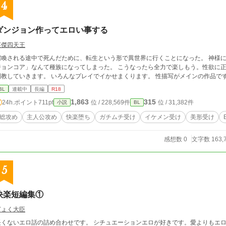
4
ダンジョン作ってエロい事する
英傑四天王
召喚される途中で死んだために、転生という形で異世界に行くことになった。 神様
ョンコア」なんて種族になってしまった。 こうなったら全力で楽しもう。性欲に正直に。 序盤は男前のイケメン達を監
調教していきます。 いろんなプレイでイかせまくり
BL
連載中
長編
R18
1,863
315
24h.ポイント
711pt
位 / 228,569件
位 / 31,382件
小説
BL
総攻め
主人公攻め
快楽堕ち
ガチムチ受け
イケメン受け
美形受け
感想数 0
文字数 163,
5
快楽短編集①
ぎょく大臣
長くないエロ話の詰め合わせです。 シチュエーションエロが好きです。愛よりもエロ