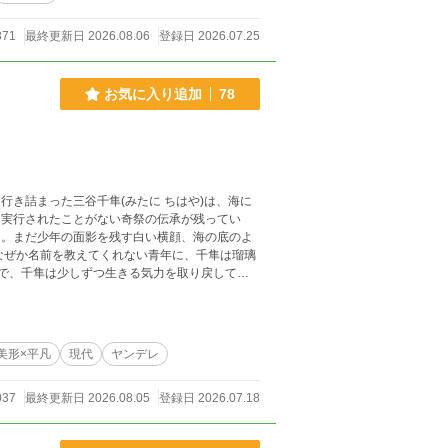
し、命を懸けて守ろうとする忠臣。 マイトのディ
871
最終更新日 2026.08.06
登録日 2026.07.25
お気に入り追加
78
も実行されたことがない奇祭の伝承が残ってい
年下攻め(神)×元ビッ
中で攻めの瑠璃が女神、花嫁として扱われる場面
美形×平凡
現代
ヤンデレ
037
最終更新日 2026.08.05
登録日 2026.07.18