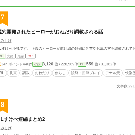
7
尻穴開発されたヒーローがおねだり調教される話
たみしげ
BLすけべ小説です。 正義のヒーローが敵組織の幹部に乳首やお尻の穴を調教されて
BL
完結
短編
R18
3,120
559
24h.ポイント
440pt
位 / 228,569件
位 / 31,382件
小説
BL
BL
拘束
調教
おねだり
焦らし
陵辱・屈辱プレイ
アナル責
快楽
文字数 29,
8
BLすけべ短編まとめ2
たみしげ