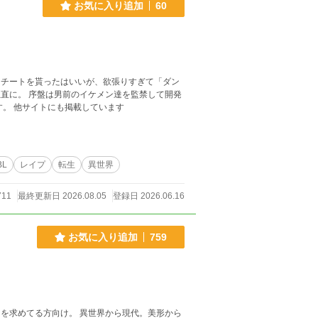
お気に入り追加
60
にチートを貰ったはいいが、欲張りすぎて「ダン
禁して開発
ます。 性描写がメインの作品です。 他サイトにも掲載しています
BL
レイプ
転生
異世界
711
最終更新日 2026.08.05
登録日 2026.06.16
お気に入り追加
759
を求めてる方向け。 異世界から現代。美形から