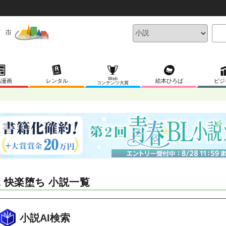
Web
稿漫画
レンタル
絵本ひろば
ビジ
コンテンツ大賞
L 快楽堕ち 小説一覧
小説AI検索