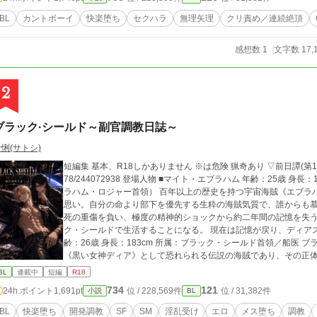
BL
カントボーイ
快楽堕ち
セクハラ
無理矢理
クリ責め／連続絶頂
感想数 1
文字数 17,
2
ブラック·シールド～副官調教日誌～
悧(サトシ)
短編集 基本、R18しかありません ※は危険 猟奇あり ▽前日譚(第1部) https://www.alphapolis.co.jp/novel/1444299
78/244072938 登場人物 ■マイト・エブラハム 年齢：25歳 身長：186cm 所属：ブラック・シールド副官（元エブ
ラハム・ロジャー首領） 百年以上の歴史を持つ宇宙海賊《エブラハム・ロジャー》の若き元首領。 豪放磊落で仲間
思い。自分の命より部下を優先する生粋の海賊気質で、誰からも慕
死の重傷を負い、極度の精神的ショックから約二年間の記憶を失う
ク・シールドで生活することになる。 現在は記憶が戻り、ディアスの恋人兼右腕 ⸻ ■ディアス・レイフス 年
齢：26歳 身長：183cm 所属：ブラック・シールド首領／船医 ブラック・シールドを率いる若き支配者。 銀河では
《黒い女神ディア》として恐れられる伝説の海賊であり、その正
リエル）》。 類まれな美貌と卓越した頭脳を持ち、戦場では一切の情を見せない冷酷な支配者。 一方で医師として
BL
連載中
短編
R18
も超一流の技術を持ち、敵味方を問わず命を救うことができる。 五年前、自らの手で親友レディルを殺した過去を
734
121
24h.ポイント
1,691pt
位 / 228,569件
位 / 31,382件
小説
BL
抱え、その面影を持つマイトへ異常な執着を抱く。 当初は「失った存在の代用品」として手に入れようとしていた
が、日々の中で少しずつ本物の恋心と支配欲に変わっていく。 ⸻ ■ジェイス 年齢：31歳 身長：180cm 所属：
BL
快楽堕ち
開発調教
SF
SM
淫乱受け
エロ
メス堕ち
調教