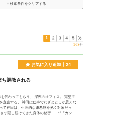
× 検索条件をクリアする
1
2
3
4
5
163
件
お気に入り追加
24
堕ち調教される
係を代わってもらう」 深夜のオフィス。 完璧主
を宣言する。 神田は仕事でわざととしか思えな
って神田は、生理的な嫌悪感を抱く対象だっ
さず隠し続けてきた身体の秘密——**「カン