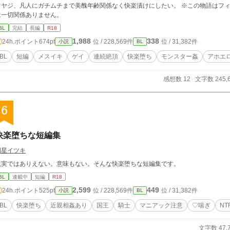
オヤジ、凡人にガチムチまで美醜年齢関係なく快楽漬けにしたい。 ※この物語はフ
は一切関係ありません。
BL
完結
長編
R18
1,988
338
24h.ポイント
674pt
位 / 228,569件
位 / 31,382件
小説
BL
BL
短編
メスイキ
ゲイ
連続絶頂
快楽堕ち
モンスター姦
アホエ
感想数 12
文字数 245,
6
快楽堕ちな短編集
明星イツキ
現実ではありえない。意味もない。そんな快楽堕ちな短編集です。
BL
連載中
短編
R18
2,599
449
24h.ポイント
525pt
位 / 228,569件
位 / 31,382件
小説
BL
BL
快楽堕ち
近親相姦あり
国王
騎士
マニアック注意
♡喘ぎ
NT
文字数 47,