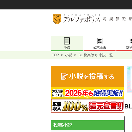
小説
公式漫画
投
TOP
>
小説
>
BL 快楽堕ち 小説一覧
B
投稿小説