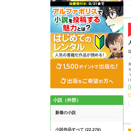
「
る。島
うな
(るり
く
閉
小説（外部）
新着の小説
小説作品すべて (22,276)