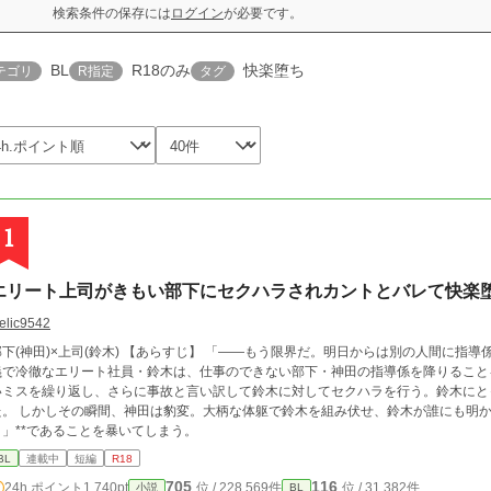
検索条件の保存には
ログイン
が必要です。
BL
R18のみ
快楽堕ち
テゴリ
R指定
タグ
1
エリート上司がきもい部下にセクハラされカントとバレて快楽
elic9542
部下(神田)×上司(鈴木) 【あらすじ】 「――もう限界だ。明日からは別の人間に指導
義で冷徹なエリート社員・鈴木は、仕事のできない部下・神田の指導係を降りること
いミスを繰り返し、さらに事故と言い訳して鈴木に対してセクハラを行う。鈴木にと
た。 しかしその瞬間、神田は豹変。大柄な体躯で鈴木を組み伏せ、鈴木が誰にも明か
ト」**であることを暴いてしまう。
BL
連載中
短編
R18
705
116
24h.ポイント
1,740pt
位 / 228,569件
位 / 31,382件
小説
BL