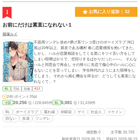
1
お気に入り追加
32
お前にだけは素直になれない１
猫塚ルイ
不器用ツンデレ攻め×儚げ系ワンコ受けのボーイズラブ 沖口
篤は10年以上、親友である磯村 春に恋愛感情を抱いてきた。
しかし、ハルが恋愛相談をしてくる度にキツイ言い方をして
しまい喧嘩ばかりで、空回りするばかりだった───。 そんな
ハルと同窓会で再会し その帰りに失恋で傷心中のハルに心に
もないことを言ってしまい、学生時代のようにまた喧嘩をし
てしまう。 それから絡む機会を得るが、どうしても素直にな
れなくて…？
BL
完結
短編
R15
24h.ポイント
35pt
20,256
5,081
位 / 228,845件
位 / 31,439件
小説
BL
BL
ボーイズラブ
腐れ縁
幼馴染
ゲイ
社会人
イケメン
切ない
友達
ツンデレ
感想数 0
文字数 30,765
最終更新日 2026.06.15
登録日 2026.06.15