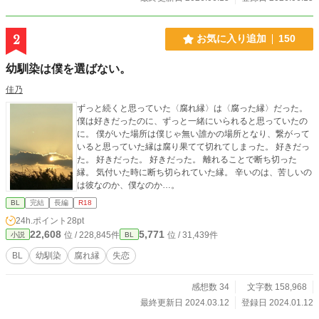
2
お気に入り追加
150
幼馴染は僕を選ばない。
佳乃
ずっと続くと思っていた〈腐れ縁〉は〈腐った縁〉だった。
僕は好きだったのに、ずっと一緒にいられると思っていたの
に。 僕がいた場所は僕じゃ無い誰かの場所となり、繋がって
いると思っていた縁は腐り果てて切れてしまった。 好きだっ
た。 好きだった。 好きだった。 離れることで断ち切った
縁。 気付いた時に断ち切られていた縁。 辛いのは、苦しいの
は彼なのか、僕なのか…。
BL
完結
長編
R18
24h.ポイント
28pt
22,608
5,771
位 / 228,845件
位 / 31,439件
小説
BL
BL
幼馴染
腐れ縁
失恋
感想数 34
文字数 158,968
最終更新日 2024.03.12
登録日 2024.01.12