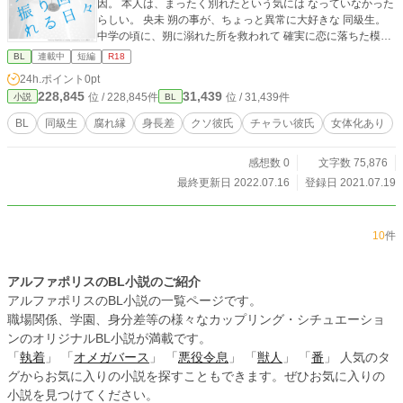
因。 本人は、まったく別れたという気には なっていなかった
らしい。 央未 朔の事が、ちょっと異常に大好きな 同級生。
中学の頃に、朔に溺れた所を救われて 確実に恋に落ちた模
様。 紆余曲折を経て、３年間の空白を開けながらも お互いが
BL
連載中
短編
R18
離れられずに、またつきあいはじめて しまった。 そんなこん
24h.ポイント
0pt
なの、業が深い二人のお話です。
228,845
31,439
位 / 228,845件
位 / 31,439件
小説
BL
BL
同級生
腐れ縁
身長差
クソ彼氏
チャラい彼氏
女体化あり
感想数 0
文字数 75,876
最終更新日 2022.07.16
登録日 2021.07.19
10
件
アルファポリスのBL小説のご紹介
アルファポリスのBL小説の一覧ページです。
職場関係、学園、身分差等の様々なカップリング・シチュエーショ
ンのオリジナルBL小説が満載です。
「
執着
」 「
オメガバース
」 「
悪役令息
」 「
獣人
」 「
番
」 人気のタ
グからお気に入りの小説を探すこともできます。ぜひお気に入りの
小説を見つけてください。