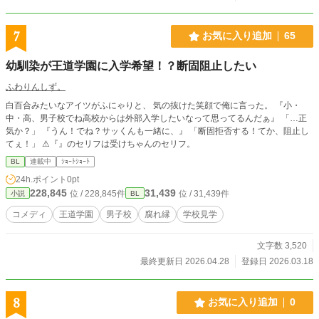
です。
7
お気に入り追加
65
幼馴染が王道学園に入学希望！？断固阻止したい
ふわりんしず。
白百合みたいなアイツがふにゃりと、 気の抜けた笑顔で俺に言った。 『小・
中・高、男子校でね高校からは外部入学したいなって思ってるんだぁ』 「…正
気か？」 『うん！でね？サッくんも一緒に、』 「断固拒否する！てか、阻止し
てぇ！」 ⚠︎『』のセリフは受けちゃんのセリフ。
BL
連載中
ｼｮｰﾄｼｮｰﾄ
24h.ポイント
0pt
228,845
31,439
位 / 228,845件
位 / 31,439件
小説
BL
コメディ
王道学園
男子校
腐れ縁
学校見学
文字数 3,520
最終更新日 2026.04.28
登録日 2026.03.18
8
お気に入り追加
0