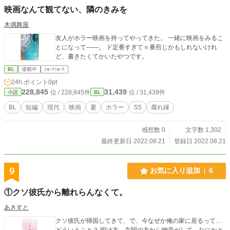
映画なんて観てない、隣のきみを
木偶舞屋
友人がホラー映画を持ってやってきた。 一緒に映画をみるこ
とになって――。 ド定番すぎてｎ番煎じかもしれないけれ
ど、書きたくてかいたやつです。
BL
連載中
ｼｮｰﾄｼｮｰﾄ
24h.ポイント
0pt
228,845
31,439
位 / 228,845件
位 / 31,439件
小説
BL
BL
短編
現代
映画
夏
ホラー
SS
腐れ縁
感想数 0
文字数 1,302
最終更新日 2022.08.21
登録日 2022.08.21
9
お気に入り追加
6
①クソ彼氏から離れらんなくて。
あきすと
クソ彼氏が帰国してきて、で、今なぜか俺の家に居るって…
どういうこと？ 明け方、玄関の方から物音がして、なにかと