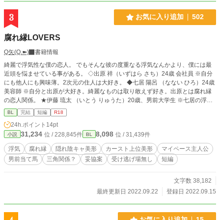
3
お気に入り追加
502
腐れ縁LOVERS
Q矢(Q.➽)
書籍情報
綺麗で浮気性な僕の恋人。 でもそんな彼の度重なる浮気なんかより、僕には最
近頭を悩ませている事がある。 ◇出原 祥（いずはら さち）24歳 会社員 ※自分
にも他人にも興味薄。2次元の住人は大好き。 ◆七居 陽呂 （なない ひろ）24歳
美容師 ※自分と出原が大好き。綺麗なものは取り敢えず好き。出原とは腐れ縁
の恋人関係。 ★伊藤 琉太 （いとう りゅうた）20歳、男前大学生 ※七居の浮気
相手になってた最中に帰ってきた出原に一目惚れ。 七居はまあまあ好きだが出
BL
完結
短編
R18
原はもっと好き。何とか出原を奪いたい。 9/22、出原父視点の前後編追加しま
24h.ポイント
14pt
した。本作品はこれにて完結です。 ありがとうございました。
31,234
8,098
位 / 228,845件
位 / 31,439件
小説
BL
浮気
腐れ縁
隠れ陰キャ美形
カースト上位美形
マイペース主人公
男前当て馬
三角関係？
妥協案
受け逃げ場無し
短編
文字数 38,182
最終更新日 2022.09.22
登録日 2022.09.15
お気に入り追加
15