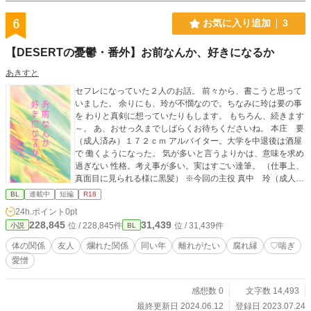
6
お気に入り追加
3
【DESERTの憂鬱・番外】お前なんか、好きになるか
あきすと
セフレになっていた２人のお話。 前々から、書こうと思って
いました。 余りにも、玲が不憫なので。ちなみに玲は要の事
を わりと真剣に想っていたりもします。 もちろん、続きます
～。 あ、おせっ久までしばらくお待ちくださいね。 本庄 要
（成人済み）１７２ｃｍ アルバイター。大学を中退後は酒屋
で 働くようになった。 気が多いと言うよりかは、意味を求め
過ぎない 性格。考え事が多い。実はすごい達筆。 （仕事上、
真面目に見られる様に黒髪） ※今回の主役 真中 玲（成人済
み）１７９ｃｍ 要のセフレ。なかなか本気になってくれない
BL
連載中
短編
R18
要を、何とか落とせたかと思いきや セフレとしてしか見られ
24h.ポイント
0pt
なくてガッカリ。 璃端（ri-ha）（２１歳）１８４ｃｍ 日仏の
228,845
31,439
位 / 228,845件
位 / 31,439件
小説
BL
ハーフ。元モデルでもあり かなりの美形。発言や考えがかな
り独特。 要の事はなぜか執着している。 匂いフェチ。繊細な
体の関係
友人
爛れた関係
同い年
離れがたい
腐れ縁
♡喘ぎ
ロマンチスト。 （髪の色は、ホワイトブロンド） ※今回、直
愛憎
接の登場はありません。 設定よりかは少し前の時間軸のお話
です。 参考までに載せておきます。 要は最初は璃端とお付き
合いしていました。 が、別れてしまったのでその少し後のお
感想数 0
文字数 14,493
話です。 詳しくはシリーズをお読みいただくと分かりやすい
最終更新日 2024.06.12
登録日 2023.07.24