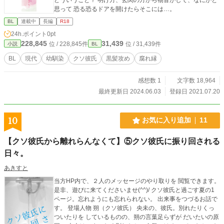
思って 恐る恐るドアを開けたらそこには…。
BL
連載中
長編
R18
24h.ポイント
0pt
228,845
31,439
位 / 228,845件
位 / 31,439件
小説
BL
BL
現代
幼馴染
クソ彼氏
黒髪攻め
腐れ縁
感想数 1
文字数 18,964
最終更新日 2024.06.03
登録日 2021.07.20
10
お気に入り追加
11
【クソ彼氏から離れらんなくて】⑤クソ彼氏に振り回される
日々。
あきすと
当方HP内で、２人のメッセージのやり取りを 閲覧できます。
是非、遊びに来てくださいませ(^^)/ クソ彼氏と過ごす夏の1
ページ。忘れようにも忘れられない。 出来事をつづるお話で
す。 登場人物 朔（クソ彼氏） 央未の、彼氏。別れたりくっ
ついたりを しているものの、朔の言葉足らずが だいたいの原