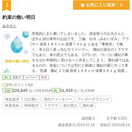
5
お気に入り追加
3
約束の無い明日
あきすと
突発的にまた書いてしまいました。 借金取りのお兄さんと、
ぽやん頭の青年のお話です。 三輪 白水（みわいずみ） アラ
サー 身長１８５ｃｍ 体重７４ｋｇ とある『事務所』で働
く、本人曰く真っ当なサラリーマン。 優紀の過去のトラウマ
でもあり、命の恩人でもある。 口汚いが、ついつい優紀の事
をなぜか本能的に 助けるべく奔走してしまう。 腐れ縁ではあ
るものの、借金については別だと執拗に 優紀の家にやって来
る。 荒瀬 優紀 ２０歳 身長１６８ｃｍ 体重５６ｋｇ 両親の
借金の肩代わりをさせられている不運な青年。 両親がドロン
BL
連載中
ｼｮｰﾄｼｮｰﾄ
R15
して困っているものの、マイペースに ボロアパートで暮らし
24h.ポイント
0pt
ている。 三輪とは子供の頃から面識がある。 一命を救っても
228,845
31,439
位 / 228,845件
位 / 31,439件
小説
BL
らった事もあるので、あまり邪険にはできない。 でも、一応
はトラウマの相手でもある。 趣味は歌う事。子供の頃の夢は
借金返済
口が悪い
現代ファンタジー
アンダーグラウンド
保育士だった。
執着攻め
特殊能力
トラウマ
命の恩人
腐れ縁
感想数 0
文字数 5,931
最終更新日 2024.07.18
登録日 2024.06.24