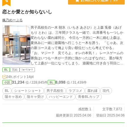
4
恋とか愛とか知らないし
楓乃めーぷる
男子高校生の一木 朝氷（いちき あさひ）と上森 兎倭（あげ
もり とわ）は、三年間クラスも一緒で、出席番号も一つしか
変わらない腐れ縁同士。 今日も一方的に一木に絡む上森は、
夏休みに一緒に遊園地へ行こうと一木を誘う。 「じゃあ、次
の新コース走って俺より良い順位だったら考えてやる」
「お、マジー？ 見てろよ、オレの本気！」 レースゲームの
勝負はいつも一木が一方的に強かったはずなのに、運が味方
して上森が一位になってしまう。 遊園地に付き合う羽目にな
った一木。散々引っ張りまわされたあげく、レトロなお化け
BL
完結
ｼｮｰﾄｼｮｰﾄ
屋敷でまさかのトラブルが？ 不愛想で他人を寄せ付けない一
24h.ポイント
14pt
木と、見た目がチャラくて陽キャの上森。 見た目が真逆の二
31,234
8,098
位 / 228,845件
位 / 31,439件
小説
BL
人の恋が始まるようで始まらないラブコメなお話。 +++ ☆ノ
ベマさんにも投稿しているお話です。 ☆軽いノリでお読みい
BL
ショートショート
男子高校生
ラブコメ
腐れ縁
現代
ただけます。
陽キャ攻め
陰キャ受け
ハッピーエンド
青春BLカップ​
感想数 1
文字数 7,872
最終更新日 2025.04.06
登録日 2025.04.06