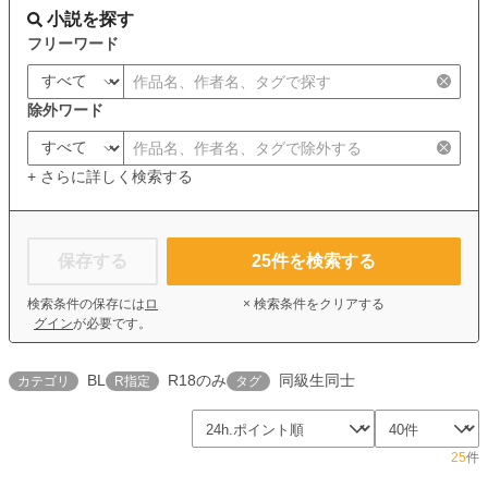
小説を探す
フリーワード
除外ワード
+ さらに詳しく検索する
保存する
25
件を検索する
検索条件の保存には
ロ
× 検索条件をクリアする
グイン
が必要です。
BL
R18のみ
同級生同士
カテゴリ
R指定
タグ
25
件