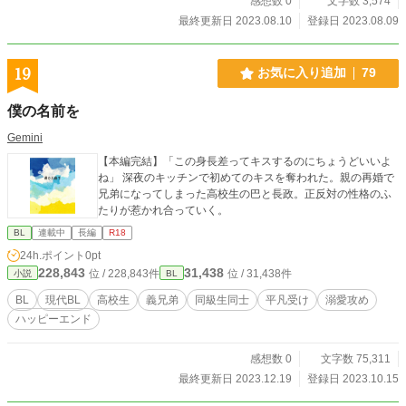
感想数 0
文字数 3,574
最終更新日 2023.08.10
登録日 2023.08.09
19
お気に入り追加
79
僕の名前を
Gemini
【本編完結】「この身長差ってキスするのにちょうどいいよ
ね」 深夜のキッチンで初めてのキスを奪われた。親の再婚で
兄弟になってしまった高校生の巴と長政。正反対の性格のふ
たりが惹かれ合っていく。
BL
連載中
長編
R18
24h.ポイント
0pt
228,843
31,438
位 / 228,843件
位 / 31,438件
小説
BL
BL
現代BL
高校生
義兄弟
同級生同士
平凡受け
溺愛攻め
ハッピーエンド
感想数 0
文字数 75,311
最終更新日 2023.12.19
登録日 2023.10.15