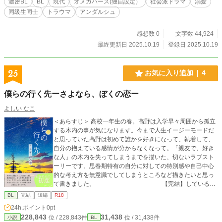
濃密BL
BL
現代
オメガバース(独自設定）
社会派ドラマ
溺愛
同級生同士
トラウマ
アンダルシュ
感想数 0
文字数 44,924
最終更新日 2025.10.19
登録日 2025.10.19
25
お気に入り追加
4
僕らの行く先ーさよなら、ぼくの恋ー
よしい なこ
＜あらすじ＞ 高校一年生の春。高野は入学早々周囲から孤立
する木内の事が気になります。今まで人生イージーモードだ
と思っていた高野は初めて誰かを好きになって、執着して、
自分の抱えている感情が分からなくなって。「親友で、好き
な人」の木内を失ってしまうまでを描いた、切ないラブスト
ーリーです。思春期特有の自分に対しての特別感や自己中心
的な考え方を無意識でしてしまうところなど描きたいと思っ
て書きました。 【完結】している作
品を分割しながら投稿していきます。
BL
完結
短編
R18
24h.ポイント
0pt
228,843
31,438
位 / 228,843件
位 / 31,438件
小説
BL