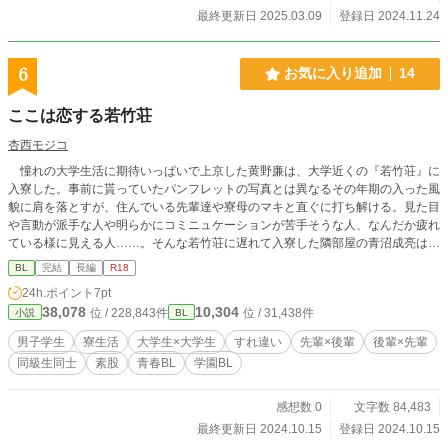
最終更新日 2025.03.09
登録日 2024.11.24
6
お気に入り追加
14
ここは恋する若竹荘
杏西モジコ
憧れの大学生活に期待いっぱいで上京した黄野廉は、大学近くの『若竹荘』に
入寮した。事前に貰っていたパンフレットの写真とは異なるその年期の入った風
貌に肩を落とすが、住んでいる先輩達や寮母のマキと直ぐに打ち解ける。見た目
や言動が派手な人や明らかにコミニュケーションが苦手そうな人、なんだか疲れ
ている様に見える人……。そんな若竹荘に遅れて入寮した隣部屋の青沼成亮は、
その中でも特に超が付くほど真面目だった。 なんでも器用にこなし、入学し
BL
完結
長編
R18
て数日には友人が沢山できた廉。その正反対にいる成亮が、ひょんな事で言い争
24h.ポイント
7pt
いをし、部屋を隔てる壁を壊してしまう。ますます仲が犬猿化していくが、ある
38,078
10,304
位 / 228,843件
位 / 31,438件
小説
BL
夜、廉の自慰行為を成亮が見てしまって……？ 一年生二人を中心に、若竹荘の
中で始まる恋の話。
男子学生
寮生活
大学生×大学生
すれ違い
先輩×後輩
後輩×先輩
同級生同士
素股
青春BL
学園BL
感想数 0
文字数 84,483
最終更新日 2024.10.15
登録日 2024.10.15