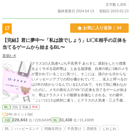
文字数 2,309
最終更新日 2024.04.13
登録日 2023.02.23
17
お気に入り追加
34
【完結】君に夢中〜「私は誰でしょう」LI〇E相手の正体を
当てるゲームから始まるBL〜
星寝むぎ
クラス1の人気者×ぷち不良男子 あらすじ: 遅刻をしたり授業
をよくサボる花村尊は、とある放課後、自身の机に1枚のメモ
が置かれていることに気づく。そこには、誰のかも分からな
いメッセージアプリのIDが書かれていて…… 友人と呼べるの
は1年の頃からつるんでいる2人のみで、それで別に構わなか
ったのに。メモの差出人の“chi.”の正体を当てるゲームが始ま
り、尊はクラスメイトの観察を余儀なくされる。その最中、
「こいつだけは絶対に違う」とクラスの人気者・三上千歳を
真っ先に候補から省くのだが―― 🌟作品内に少し出てくる椎
BL
完結
長編
R18
名(攻めです)の話→『一瞬にかけた流れ星、或いはロードスタ
24h.ポイント
0pt
ー』(https://www.alphapolis.co.jp/novel/187312858/2237722
228,843
31,438
位 / 228,843件
位 / 31,438件
小説
BL
77)
BL
ハッピーエンド
同級生同士
不良受け
高校生
じれじれ