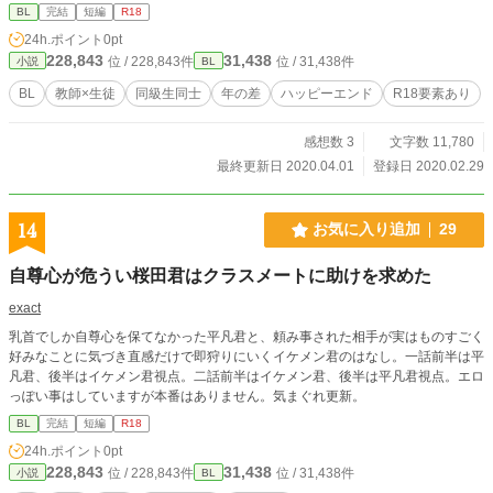
BL
完結
短編
R18
24h.ポイント
0pt
228,843
31,438
位 / 228,843件
位 / 31,438件
小説
BL
BL
教師×生徒
同級生同士
年の差
ハッピーエンド
R18要素あり
感想数 3
文字数 11,780
最終更新日 2020.04.01
登録日 2020.02.29
14
お気に入り追加
29
自尊心が危うい桜田君はクラスメートに助けを求めた
exact
乳首でしか自尊心を保てなかった平凡君と、頼み事された相手が実はものすごく
好みなことに気づき直感だけで即狩りにいくイケメン君のはなし。一話前半は平
凡君、後半はイケメン君視点。二話前半はイケメン君、後半は平凡君視点。エロ
っぽい事はしていますが本番はありません。気まぐれ更新。
BL
完結
短編
R18
24h.ポイント
0pt
228,843
31,438
位 / 228,843件
位 / 31,438件
小説
BL