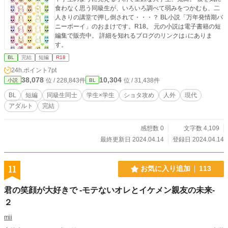
食わなく思う同級生が、いろいろ調べて弱みをつかむも、二
人きりの講堂で押し倒されて・・・？ BL小説「万年発情期バ
ニーボーイ」のおまけです。R18。 元の小説は電子書籍の短
編集で販売中。 詳細を知れるブログのリンクは↓にありま
す。
BL
完結
短編
R18
24h.ポイント
7pt
38,078
10,304
位 / 228,843件
位 / 31,438件
小説
BL
BL
短編
同級生同士
学生×学生
ショタ攻め
人外
現代
アダルト
完結
感想数 0
文字数 4,109
最終更新日 2024.04.14
登録日 2024.04.14
11
お気に入り追加
113
君の笑顔が大好きで -モテないオレとイケメン親友の未来-
２
mii