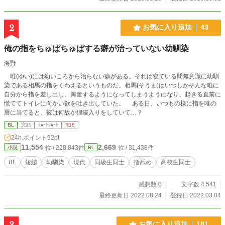
編開始（8/19完結） 写真はフリー素材集からお借りしまし
た。
2
お気に入り追加
43
俺の指をちゅぱちゅぱする癖が治っていない幼馴染
海野
唯(ゆい)には幼いころから治らない癖がある。それは寝ている間無意識に幼馴
染である相馬の指をくわえるというものだ。相馬(そうま)はいつしかそんな唯に
自分から指を差し出し、興奮するようになってしまうようになり、起きる直前に
慌ててトイレに向かい欲を吐き出していた。 ある日、いつもの様に指を唯の
唇に当てると、彼は何故か狸寝入りをしていて…？
BL
完結
ｼｮｰﾄｼｮｰﾄ
R18
24h.ポイント
92pt
11,554
2,669
位 / 228,843件
位 / 31,438件
小説
BL
BL
短編
幼馴染
現代
同級生同士
指舐め
高校生同士
感想数 0
文字数 4,541
最終更新日 2022.08.24
登録日 2022.03.04
3
お気に入り追加
181