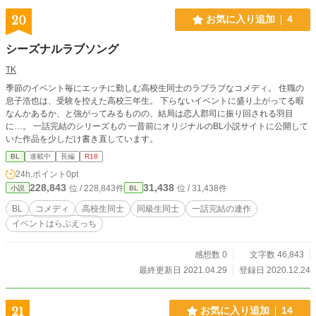
20
お気に入り追加
4
シーズナルラブソング
TK
季節のイベント毎にエッチに勤しむ高校生同士のラブラブなコメディ。 住職の
息子浩也は、受験を控えた高校三年生。 下らないイベントに盛り上がってる暇
なんかあるか、と強がってみるものの、結局は恋人郡司に振り回される羽目
に…。 一話完結のシリーズもの 一昔前にオリジナルのBL小説サイトに公開して
いた作品を少しだけ書き直しています。
BL
連載中
長編
R18
24h.ポイント
0pt
228,843
31,438
位 / 228,843件
位 / 31,438件
小説
BL
BL
コメディ
高校生同士
同級生同士
一話完結の連作
イベントはらぶえっち
感想数 0
文字数 46,843
最終更新日 2021.04.29
登録日 2020.12.24
21
お気に入り追加
14