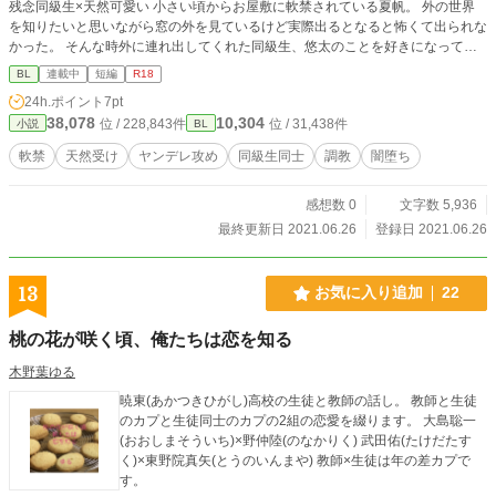
残念同級生×天然可愛い 小さい頃からお屋敷に軟禁されている夏帆。 外の世界
を知りたいと思いながら窓の外を見ているけど実際出るとなると怖くて出られな
かった。 そんな時外に連れ出してくれた同級生、悠太のことを好きになってし
まう。 その日から、少しずつ楽しかった日常が壊れ始めた。 一応Ｒ１８、多分
BL
連載中
短編
R18
あんまり要素ない。 めちゃくちゃ短編にしたい予定です。
24h.ポイント
7pt
38,078
10,304
位 / 228,843件
位 / 31,438件
小説
BL
軟禁
天然受け
ヤンデレ攻め
同級生同士
調教
闇堕ち
感想数 0
文字数 5,936
最終更新日 2021.06.26
登録日 2021.06.26
13
お気に入り追加
22
桃の花が咲く頃、俺たちは恋を知る
木野葉ゆる
暁東(あかつきひがし)高校の生徒と教師の話し。 教師と生徒
のカプと生徒同士のカプの2組の恋愛を綴ります。 大島聡一
(おおしまそういち)×野仲陸(のなかりく) 武田佑(たけだたす
く)×東野院真矢(とうのいんまや) 教師×生徒は年の差カプで
す。