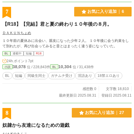
7
お気に入り追加
6
【R18】【完結】君と夏の終わり１０年後の８月。
ＤＡＫＵＮちょめ
１０年前の夏休みに出会い、親友になった少年２人。 １０年後に会う約束をし
て別れたが、再び出会ってみると昔とはまったく違う姿になっていた。
BL
連載中
短編
R18
24h.ポイント
7pt
38,078
10,304
位 / 228,843件
位 / 31,438件
小説
BL
BL
短編
同級生同士
ガチムチ受け
淫語あり
18禁エロあり
感想数 0
文字数 18,810
最終更新日 2025.08.31
登録日 2025.08.11
8
お気に入り追加
27
奴隷から友達になるための遊戯
おはぎのあんこ