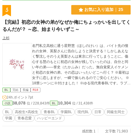
中で恐縮ですが、この二人の現代パロディ(オタクDT×サキュ
バス♂）の連載を始めましたので、よろしければこちらも読
5
お気に入り追加
25
んでみていただけると嬉しいです！よろしくお願い致します
～！ https://www.alphapolis.co.jp/novel/353316856/1619176
【完結】初恋の女神の弟がなぜか俺にちょっかいを出してく
28 pixivにも重複投稿しております https://www.pixiv.net/use
るんだが？ ～恋、始まり今いずこ～
rs/11844966
上杉
名門私立高校に通う星野慧（ほしのけい）は、バイト先の憧
れの女神、英梨さんに告白しようと決意する！しかしあえな
く撃沈しそのうえ英梨さんは東京に行ってしまうことに。傷
心する慧のもとに初恋の女神が残していったのは、自分と同
い年の弟――誉史（たかふみ）だった。無自覚変人イケメン
と初恋の女神の弟。その恋はいったいどこへ行く？ ※最初は
女子に恋しますが、一瞬で振られるのでご安心ください。 ※
18禁シーンに※付けました！ ※ゆる現代青春BLです。ラブコ
メに近い？ ※完結したものが読みたい方には……中華風BL
BL
完結
長編
R18
『落暉再燃 ～囚われの剣聖は美形若君にお仕えします～』、
24h.ポイント
7pt
ディストピアBL『プシュケの彼方ー死ぬことが許されなくな
38,078
10,304
位 / 228,843件
位 / 31,438件
小説
BL
った未来社会。仮の肉体を継いでなお、生きる理由はあるの
だろうか？ー』をどうぞ！
BL
高校生×高校生
青春BL
学園BL
現代BL
日常
同級生同士
学園
青春恋愛
ハッピーエンド
感想数 1
文字数 71,983