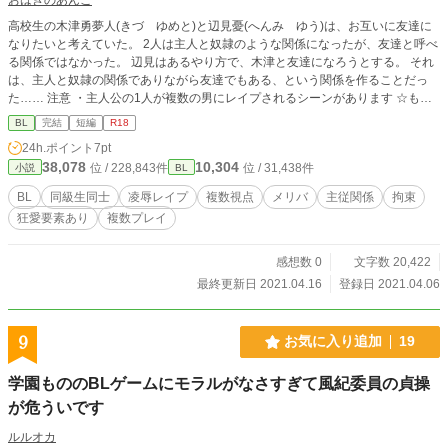
高校生の木津勇夢人(きづ ゆめと)と辺見憂(へんみ ゆう)は、お互いに友達に
なりたいと考えていた。 2人は主人と奴隷のような関係になったが、友達と呼べ
る関係ではなかった。 辺見はあるやり方で、木津と友達になろうとする。 それ
は、主人と奴隷の関係でありながら友達でもある、という関係を作ることだっ
た…… 注意 ・主人公の1人が複数の男にレイプされるシーンがあります ☆もと
もとは「コミュ障男子が奴隷から友達になる方法」というタイトルだったのを改
BL
完結
短編
R18
題しました。あらすじ、キーワードも変更しています。
24h.ポイント
7pt
38,078
10,304
位 / 228,843件
位 / 31,438件
小説
BL
BL
同級生同士
凌辱レイプ
複数視点
メリバ
主従関係
拘束
狂愛要素あり
複数プレイ
感想数 0
文字数 20,422
最終更新日 2021.04.16
登録日 2021.04.06
9
お気に入り追加
19
学園もののBLゲームにモラルがなさすぎて風紀委員の貞操
が危ういです
ルルオカ