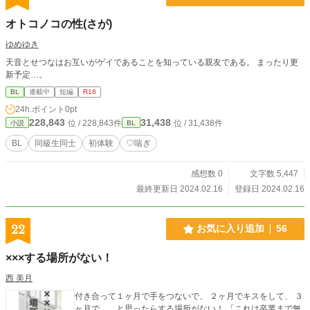
オトコノコの性(さが)
ゆめゆき
天音とせつなはお互いがゲイであることを知っている親友である。 まったり更
新予定…。
BL
連載中
短編
R18
24h.ポイント
0pt
228,843
31,438
位 / 228,843件
位 / 31,438件
小説
BL
BL
同級生同士
初体験
♡喘ぎ
感想数 0
文字数 5,447
最終更新日 2024.02.16
登録日 2024.02.16
22
お気に入り追加
56
×××する場所がない！
西 美月
付き合って１ヶ月で手をつないで、 ２ヶ月でキスをして、 ３
ヶ月で……と思ったらする場所がない！ 「これは卒業まで無