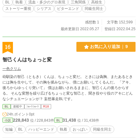
BL
執着
流血・多少のグロ表現
三角関係
高校生
誰にも語ることのなかったリクの過去とは。 自虐的なリクに
ストーリー重視
シリアス
ビターエンド
同級生同士
振り回されながらも、心惹かれてゆく自分を隠せず戸惑うゼ
ンジ。 想いが募り、不器用な愛情表現をし始めたゼンジから
逃れようとするとするリク。 ゼンジを想いながらも、リクと
感想数 1
文字数 152,599
の秘密の関係を終わらせて前へ進む為に動き出す綾。 そんな
最終更新日 2022.05.27
登録日 2022.04.25
ある日、悲劇は起きて―― 本音の読めない飄々した破滅的ビ
ッチキャラ、望月リク 真っ直ぐで男気のある無口な男、半井
ゼンジ 重い過去を持つ、蓮波綾 まだ誰も本当の愛を知らな
16
お気に入り追加
9
い。でも、本当は求めてる。 「ねえ。本当に人を好きになっ
た事、ある？」 奇妙な三角関係が織りなす、BL青春ラブスト
智己くんはちょっと変
ーリー。 ※虐待児(サバイバーズチルドレン)の再生の物語で
すので、BLというカテゴリには当てはまらないエピソードが
一色クリム
含まれます。 ※大まかな変更はありませんが、体裁や文字校
幼馴染の智己（ともき）くんは、ちょっと変だ。 ときには偽胸、またあるとき
正程度の変更があります。 ※表紙はミカスケ様(http://misoko.
には胸を生やして、その胸を揉みながら、僕にお願いしてくるんだ。 「アキ、
net/)のフリーイラストを使用させて頂いています。
後ろからゆっくり突いて」 僕はお願いされるままに、智己くんの後ろからす
る。 そんな変態を繰り広げるちょっと変な智己と、聞き役やり役のアキにどん
なシチュエーションが？ 妄想暴走BLです。
BL
連載中
ｼｮｰﾄｼｮｰﾄ
R18
24h.ポイント
0pt
228,843
31,438
位 / 228,843件
位 / 31,438件
小説
BL
短編
BL
ハッピーエンド
執着
おっぱい
同級生同士