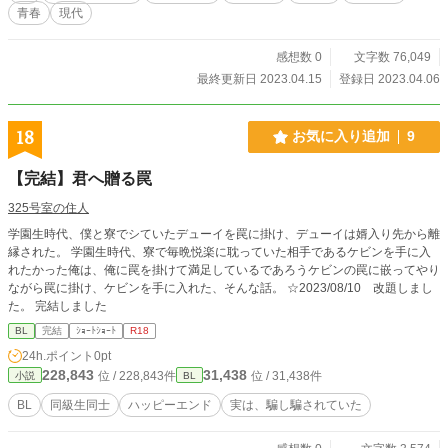
青春
現代
感想数 0
文字数 76,049
最終更新日 2023.04.15
登録日 2023.04.06
18
お気に入り追加
9
【完結】君へ贈る罠
325号室の住人
学園生時代、僕と寮でシていたデューイを罠に掛け、デューイは婿入り先から離
縁された。 学園生時代、寮で毎晩悦楽に耽っていた相手であるケビンを手に入
れたかった俺は、俺に罠を掛けて満足しているであろうケビンの罠に嵌ってやり
ながら罠に掛け、ケビンを手に入れた、そんな話。 ☆2023/08/10 改題しまし
た。 完結しました
BL
完結
ｼｮｰﾄｼｮｰﾄ
R18
24h.ポイント
0pt
228,843
31,438
位 / 228,843件
位 / 31,438件
小説
BL
BL
同級生同士
ハッピーエンド
実は、騙し騙されていた