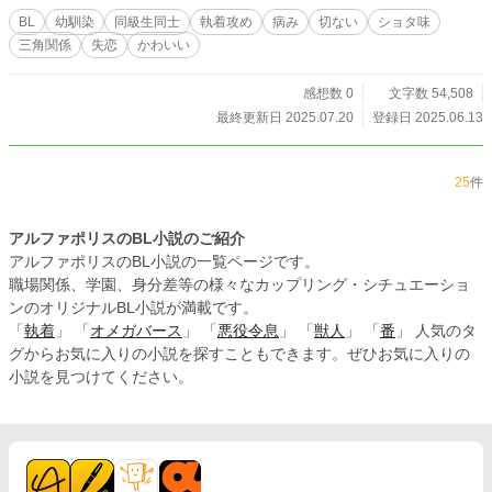
BL
幼馴染
同級生同士
執着攻め
病み
切ない
ショタ味
三角関係
失恋
かわいい
感想数 0
文字数 54,508
最終更新日 2025.07.20
登録日 2025.06.13
25
件
アルファポリスのBL小説のご紹介
アルファポリスのBL小説の一覧ページです。
職場関係、学園、身分差等の様々なカップリング・シチュエーショ
ンのオリジナルBL小説が満載です。
「
執着
」 「
オメガバース
」 「
悪役令息
」 「
獣人
」 「
番
」 人気のタ
グからお気に入りの小説を探すこともできます。ぜひお気に入りの
小説を見つけてください。