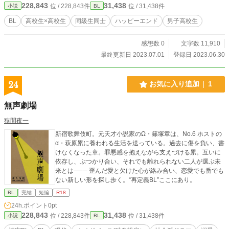
228,843
31,438
位 / 228,843件
位 / 31,438件
小説
BL
BL
高校生×高校生
同級生同士
ハッピーエンド
男子高校生
感想数 0
文字数 11,910
最終更新日 2023.07.01
登録日 2023.06.30
24
お気に入り追加
1
無声劇場
狭間夜一
新宿歌舞伎町。元天才小説家のΩ・篠塚章は、No.6 ホストの
α・萩原累に養われる生活を送っている。過去に傷を負い、書
けなくなった章。罪悪感を抱えながら支えづける累。互いに
依存し、ぶつかり合い、それでも離れられない二人が選ぶ未
来とは─── 歪んだ愛と欠けた心が絡み合い、恋愛でも番でも
ない新しい形を探し歩く。“再定義BL”ここにあり。
BL
完結
短編
R18
24h.ポイント
0pt
228,843
31,438
位 / 228,843件
位 / 31,438件
小説
BL