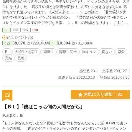
高校生の頃からつき合い始めた、モテないレイキと、イケメンのあきらが、大学
生になりました。 高校生の頃とは環境が変わり、お互いに好きなはずなのに気
持ちがすれ違っていきます。 2人の未来は・・・？ この話は、「君の笑顔が大
好きで-モテないオレとイケメン親友の恋-」 「君の笑顔が大好きで -モテない
オレとイケメン親友のラブラブな日常- １．５」の続編となります。 これらを
読んで頂けますと、より楽しめます。 キスシーンなどには※、それ以上には※
BL
完結
長編
R18
※をつけています（作者の独断です）。 また、未成年（20歳未満）の飲酒の描
24h.ポイント
7pt
写がありますが、それを助長するものではありません。未成年（20歳未満）の
38,078
10,304
位 / 228,843件
位 / 31,438件
小説
BL
飲酒、喫煙は法律により禁止されていますので、それらは成人（20歳以上）し
てから個人の責任で行って下さい。
BL
大学生×大学生
同級生
同級生同士
胸キュン
切ない
恋愛
完結
長編
感想数 23
文字数 209,127
最終更新日 2020.10.13
登録日 2020.08.05
12
お気に入り追加
31
【ＢＬ】｢僕はこっち側の人間だから｣
あまみや。旧
｢もう未練なんかないよな？夏帆は“俺達”のものなんだから｣ 以前BLOVEで書い
たもの再喝。 （内容がどストライクだったので） ヤンデレスパダリ+イケメン