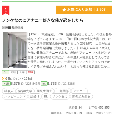
1
お気に入り追加
2,807
ノンケなのにアナニー好きな俺が恋をしたら
浅葱
書籍情報
【12/25 本編完結。5/26 続編も完結しました。今後も番外
編を上げていきます 2/14 「第一回fujossy小説大賞・秋」に
て一次選考突破記念番外編書きました 2023/8/6 エロが止ま
らない番外編開始（完結しました）】 社会人４年目に突入し
た俺の趣味はアナニーである。趣味がアナニーであるだけで
普通に女性が好きなのだが、今年度新入社員として入ってき
た優男に惚れてしまった。一度だけでいいからアイツのでか
いイチモツを迎え入れたい！ と思った俺は社員旅行にかけ
たのだがッ！？ 三角関係、３Ｐありのエロエロハッピーエン
BL
完結
長編
R18
ドです。 乳首責め／ディルド／快楽責め／アナル責め／後輩
24h.ポイント
163pt
はバリタチ／ケツマン／メス穴／ 続編で攻め増えます（何／
8,376
1,733
位 / 228,843件
位 / 31,438件
小説
BL
バター犬志願の攻め／乳首責め好きな元カレ タイトルからし
てひどい。 不定期更新です。 12/26～ 補足番外編上げてい
社会人
後輩×先輩
同級生同士
三角関係
アナニー
ます 1/6～ 腹黒岡君編スタートしました。過去にＮＴＲあり
ハッピーエンド
総受け
BL
ノンケ受け
開発済み処女
です。（1/27完結） 1/28～ 更に番外編を上げています 2/2
～ 続編開始しました。攻めばかりが増えていく（謎 2021/2/
14 「第一回fujossy小説大賞・秋」にて一次選考突破記念番
感想数 84
文字数 452,855
外編開始。（3/22完結しました） 2023/8/6 エロエロな番外
最終更新日 2023.08.19
登録日 2019.10.31