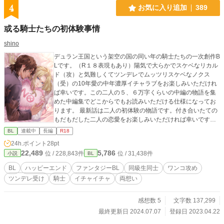
4
お気に入り追加
389
或る騎士たちの初体験事情
shino
デュラン王国という架空の国の同い年の騎士たちの一次創作B
Lです。（R１８表現もあり）陽気で大らかでスケベなリカル
ド（攻）と気難しくてツンデレでムッツリスケベなノクス
（受）の10年愛の中年濃厚イチャラブをお楽しみいただけれ
ば幸いです。この二人の５、６万字くらいの中編の物語を集
めた中編集でどこからでもお読みいただける仕様になってお
ります。 最新話は二人の初体験の物語です。付き合いたての
もだもだした二人の恋愛をお楽しみいただければ幸いです。
中世ヨーロッパ風の世界観ですがあくまで「風」なので細か
BL
連載中
長編
R18
い事への突っ込みはご遠慮ください。 小説初心者なので稚拙
24h.ポイント
28pt
な部分もあると思いますが、もしちょっとでもいいなと思っ
22,489
5,786
位 / 228,843件
位 / 31,438件
小説
BL
たら、いいね、ブクマ、ご感想をいただけると死ぬほどうれ
しいです…！これからの創作の活力にもなりますので何卒宜
BL
ハッピーエンド
ファンタジーBL
同級生同士
ワンコ攻め
しくお願い致します！ 表紙イラスト：おり様（@ori_e_kak
ツンデレ受け
騎士
イチャイチャ
両想い
u） ※注※ 結婚事情の6話目の結婚式のシーンと結婚初夜のシ
ーンはskebで鮭様（@salmon_gra）に書いていただいたイラ
ストからインスピレーションを受けて書かせていただきまし
感想数 5
文字数 137,299
た！（鮭様より掲載許可はいただいております） 鮭様、素晴
最終更新日 2024.07.07
登録日 2023.04.22
らしいアイデアをありがとうございました！ こちら更新停止