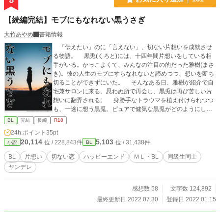
【続編完結】モブにもなれない黒うさぎ
大竹あやめ
書籍情報
「伝えたい」のに「言えない」、切ない片想いを成就させ
る物語。 黒兎(くろと)には、十四年間片想いをしている相
手がいる。かっこよくて、みんなの注目の的だった雅樹(まさ
き)。彼の人生のモブにすらなれないと諦めつつ、想いを断ち
切ることができずにいた。 そんなある日、雅樹が紹介で自
宅兼サロンに来る。思わぬ所で再会し、黒兎は再び苦しい片
想いに翻弄される。 身勝手なトラウマを植え付けられつつ
も、一途に想う黒兎。ピュアで健気な黒兎がどのようにして
両想いになるのか……涙なしでは読めない、大人の恋愛スト
BL
完結
長編
R18
ーリー。 続編『壊すなら、貴方の手で』は、二人が付き合
24h.ポイント
35pt
い始めて二ヶ月後のお話です。 この作品は、ムーンライト
20,114
5,103
位 / 228,843件
位 / 31,438件
小説
BL
ノベルズ、fujossy、エブリスタ、カクヨム（R15）にも掲載
しています。
BL
片想い
切ない恋
ハッピーエンド
ＭＬ・BL
同級生同士
ヤンデレ
感想数 58
文字数 124,892
最終更新日 2022.07.30
登録日 2022.01.15