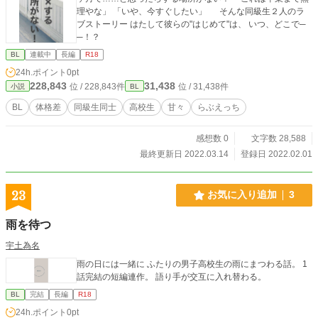
理やな」 「いや、今すぐしたい」 そんな同級生２人のラ
ブストーリー はたして彼らの"はじめて"は、 いつ、どこで─
─！？
BL
連載中
長編
R18
24h.ポイント
0pt
228,843
31,438
位 / 228,843件
位 / 31,438件
小説
BL
BL
体格差
同級生同士
高校生
甘々
らぶえっち
感想数 0
文字数 28,588
最終更新日 2022.03.14
登録日 2022.02.01
23
お気に入り追加
3
雨を待つ
宇土為名
雨の日には一緒に ふたりの男子高校生の雨にまつわる話。 1
話完結の短編連作。 語り手が交互に入れ替わる。
BL
完結
長編
R18
24h.ポイント
0pt