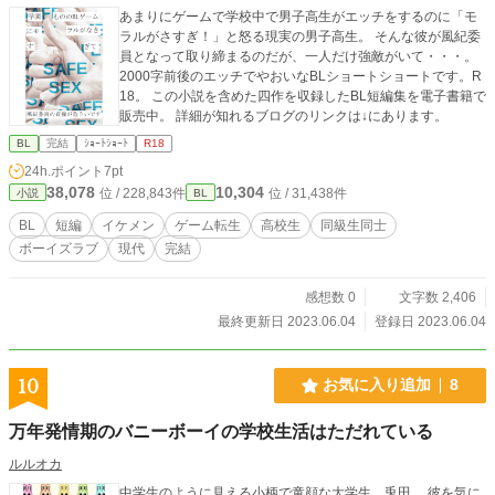
あまりにゲームで学校中で男子高生がエッチをするのに「モ
ラルがさすぎ！」と怒る現実の男子高生。 そんな彼が風紀委
員となって取り締まるのだが、一人だけ強敵がいて・・・。
2000字前後のエッチでやおいなBLショートショートです。R
18。 この小説を含めた四作を収録したBL短編集を電子書籍で
販売中。 詳細が知れるブログのリンクは↓にあります。
BL
完結
ｼｮｰﾄｼｮｰﾄ
R18
24h.ポイント
7pt
38,078
10,304
位 / 228,843件
位 / 31,438件
小説
BL
BL
短編
イケメン
ゲーム転生
高校生
同級生同士
ボーイズラブ
現代
完結
感想数 0
文字数 2,406
最終更新日 2023.06.04
登録日 2023.06.04
10
お気に入り追加
8
万年発情期のバニーボーイの学校生活はただれている
ルルオカ
中学生のように見える小柄で童顔な大学生、兎田。 彼を気に