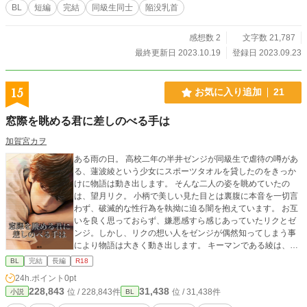
BL
短編
完結
同級生同士
陥没乳首
感想数 2
文字数 21,787
最終更新日 2023.10.19
登録日 2023.09.23
15
お気に入り追加
21
窓際を眺める君に差しのべる手は
加賀宮カヲ
ある雨の日。 高校二年の半井ゼンジが同級生で虐待の噂があ
る、蓮波綾という少女にスポーツタオルを貸したのをきっか
けに物語は動き出します。 そんな二人の姿を眺めていたの
は、望月リク。 小柄で美しい見た目とは裏腹に本音を一切言
わず、破滅的な性行為を執拗に迫る闇を抱えています。 お互
いを良く思っておらず、嫌悪感すら感じあっていたリクとゼ
ンジ。しかし、リクの想い人をゼンジが偶然知ってしまう事
により物語は大きく動き出します。 キーマンである綾は、辛
い生い立ちやリクとの間に秘密を抱えながらも、ゼンジへ恋
BL
完結
長編
R18
愛感情を抱くようになります。 それが面白くないリクもま
24h.ポイント
0pt
た、今まで誤魔化してきた自分を誤魔化せなくなっていきま
228,843
31,438
位 / 228,843件
位 / 31,438件
小説
BL
す。 更に破滅的な性行為へのめり込んでゆこうとする、リ
ク。 リクにとっての性行為とは、自傷行為そのものでした。