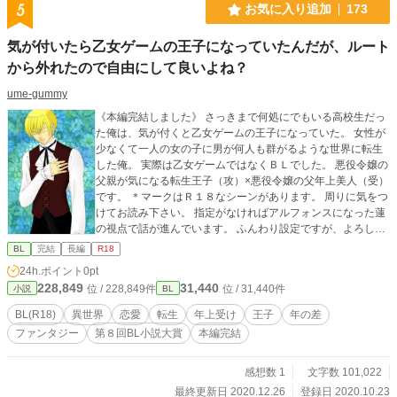
5
お気に入り追加
173
気が付いたら乙女ゲームの王子になっていたんだが、ルート
から外れたので自由にして良いよね？
ume-gummy
《本編完結しました》 さっきまで何処にでもいる高校生だっ
た俺は、気が付くと乙女ゲームの王子になっていた。 女性が
少なくて一人の女の子に男が何人も群がるような世界に転生
した俺。 実際は乙女ゲームではなくＢＬでした。 悪役令嬢の
父親が気になる転生王子（攻）×悪役令嬢の父年上美人（受）
です。 ＊マークはＲ１８なシーンがあります。 周りに気をつ
けてお読み下さい。 指定がなければアルフォンスになった蓮
の視点で話が進んでいます。 ふんわり設定ですが、よろしく
お願い致します。
BL
完結
長編
R18
24h.ポイント
0pt
228,849
31,440
位 / 228,849件
位 / 31,440件
小説
BL
BL(R18)
異世界
恋愛
転生
年上受け
王子
年の差
ファンタジー
第８回BL小説大賞
本編完結
感想数 1
文字数 101,022
最終更新日 2020.12.26
登録日 2020.10.23