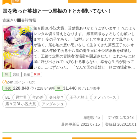
国を救った英雄と一つ屋根の下とか聞いてない！
古森きり
書籍情報
第８回BL小説大賞、奨励賞ありがとうございます！ 7/15より
レンタル切り替えとなります。 紙書籍版もよろしくお願いし
ます！ 妾の子であり、『Ω型』として生まれてきて風当たり
が強く、居心地の悪い思いをして生きてきた第五王子のシオ
ン。 成人年齢である十八歳の誕生日に王位継承権を破棄し
て、王都で念願の冒険者酒場宿を開店させた！ これからはお
城に呼び出されていびられる事もない、幸せな生活が待って
いる……はずだった。 「なんで国の英雄と一緒に酒場宿をや
らなきゃいけないの！」 「それはもちろん『Ω型』のシオン
BL
完結
長編
R18
様お一人で生活出来るはずもない、と国王陛下よりお世話を
24h.ポイント
0pt
仰せつかったからです」 「んもおおおっ！」 どうなる、俺の
228,849
31,440
位 / 228,849件
位 / 31,440件
小説
BL
一人暮らし！ いや、従業員もいるから元々一人暮らしじゃな
いけど！ ※読み直しナッシング書き溜め。 ※飛び飛びで書い
BL
異世界
年の差
身分差？
王子と騎士
オメガバース
てるから矛盾点とか出ても見逃して欲しい。
第８回BL小説大賞
アンダルシュ
感想数 45
文字数 170,348
最終更新日 2022.07.15
登録日 2020.10.01