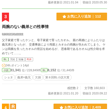
最終更新日 2021.01.04
登録日 2020.05.30
3
お気に入り追加
112
両腕のない義弟との性事情
papporopueeee
父子家庭で育ったケンと、母子家庭で育ったカオル。 親の再婚によりふたりは
義兄弟となったが、 交通事故により両親とカオルの両腕が失われてしまう。 ケ
ンは両腕を失ったカオルの世話を始めるが、 思春期であるカオルは性介助を求
めていて……。
BL
完結
短編
R18
24h.ポイント
14pt
31,341
8,152
位 / 228,849件
位 / 31,440件
小説
BL
ショタ
義弟×義兄
欠損
第８回BL小説大賞
感想数 2
文字数 160,603
最終更新日 2021.01.20
登録日 2020.09.22
4
お気に入り追加
2,409