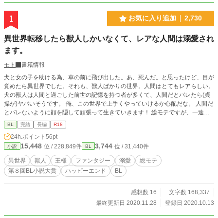
1
お気に入り追加
2,730
異世界転移したら獣人しかいなくて、レアな人間は溺愛され
ます。
モト
書籍情報
犬と女の子を助ける為、車の前に飛び出した。あ、死んだ。と思ったけど、目が
覚めたら異世界でした。それも、獣人ばかりの世界。人間はとてもレアらしい。
犬の獣人は人間と過ごした前世の記憶を持つ者が多くて、人間だとバレたら(貞
操が)ヤバいそうです。 俺、この世界で上手くやっていけるか心配だな。 人間だ
とバレないように顔を隠して頑張って生きていきます！ 総モテですが、一途。
(ビッチではないです。)エロは予告なしに入ります。 所々シリアスもあります
BL
完結
長編
R18
が、主人公は頑張ります。ご都合主義ごめんなさい。ムーンライトノベルズでも
24h.ポイント
56pt
投稿しています。
15,448
3,744
位 / 228,849件
位 / 31,440件
小説
BL
異世界
獣人
王様
ファンタジー
溺愛
総モテ
第８回BL小説大賞
ハッピーエンド
BL
感想数 16
文字数 168,337
最終更新日 2020.11.28
登録日 2020.10.13