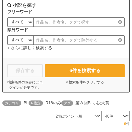
小説を探す
フリーワード
除外ワード
+ さらに詳しく検索する
保存する
6
件を検索する
検索条件の保存には
ロ
× 検索条件をクリアする
グイン
が必要です。
BL
R18のみ
第８回BL小説大賞
カテゴリ
R指定
タグ
6
件