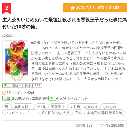
2
お気に入り追加
2,102
主人公をいじめぬいて最後は殺される悪役王子だった事に気
付いた10才の俺。
はるか
■高揚しながら暴言を吐いている最中にふと我に返った俺。
「……あれ？これ、俺がやってたゲームの悪役王子の回想の
記憶じゃね？ 」 えっ？悪役王子って主人公をいじめぬいて城
から追い出した後もしつこく付きまとい、外の世界で出来た
仲間と魔王を倒しに向かう主人公の前に何度も立ちはだかっ
て、最後は民衆になぶり殺しにされてたよな…？ これはある
日気付いたらゲームの世界の悪役王子に転生していた男の生
き残りをかけた物語である。 ※主人公が攻め以外にエッチな
目に合いますが最後まではいきません。苦手な方はご注意下
BL
連載中
長編
R18
さい。 ※2020.06.27 本編完結いたしました。最後までご覧下
24h.ポイント
42pt
さり本当にありがとうございました。 ※以後、番外編を不定
18,008
4,574
位 / 228,849件
位 / 31,440件
小説
BL
期更新中です。二人のイチャイチャ、ラブラブ、その他面々
のその後など、ご覧くださると幸いです。
BL
異世界転生
弟×兄
男前受け
すれ違いと拗らせ
じれじれ
ハッピーエンド……
第８回BL小説大賞
完結
本編完結済/以後番外編
感想数 128
文字数 286,585