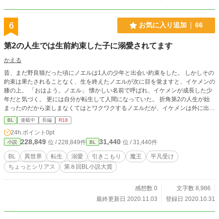
6
お気に入り追加
66
第2の人生では生前約束した子に溺愛されてます
かえる
昔、まだ野良猫だった頃にノエルは1人の少年と出会い約束をした。 しかしその
約束は果たされることなく、生を終えたノエルが次に目を覚ますと、イケメンの
膝の上。 「おはよう。ノエル」 懐かしい名前で呼ばれ、イケメンが成長した少
年だと気づく。 更には自分が転生して人間になっていた。 折角第2の人生が始
まったのだから楽しまなくてはとワクワクするノエルだが、イケメンは外に出る
のを拒む。 子供時代と変わらない泣き虫、情緒不安定、我儘な姿にノエルは困
BL
連載中
長編
R18
ったものだと感じながらも、ふと見せる暗い瞳に強く拒めない。 昔出来なかっ
24h.ポイント
0pt
た分今甘やかすかと流されるノエルはイケメンの本来の姿を知らない。 魔族の
228,849
31,440
位 / 228,849件
位 / 31,440件
小説
BL
トップに立つ異色の魔王。 それがイケメンの現在の姿。 勇者なんか知らん。俺
様が最優先ですることはもふもふの排除だ！！ ノエルにメスが寄ることも、も
BL
異世界
転生
溺愛
引きこもり
魔王
平凡受け
ふもふが近寄ることも許さない！！ 俺様のライバルは人間の女でもましてや男
ちょっとシリアス
第８回BL小説大賞
でもなく、愛くるしい見た目をしたもふもふ達。 ノエルの前では甘えたな子供
のままで、裏では冷酷非道な魔王様。 絶対バレないように二重生活を行いま
す。 1週間に4話ずつ更新予定 更新日 火、木、土日
感想数 0
文字数 8,986
最終更新日 2020.11.03
登録日 2020.10.31