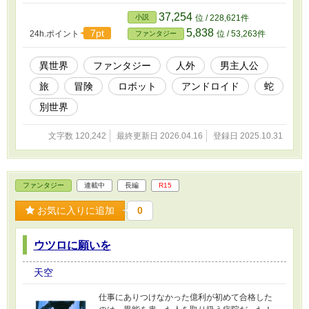
不安定な世界。 現実とは全く違う常識の中で生
きる人々の生活。そこには常人には理解できな
37,254
小説
位 / 228,621件
い悩みも多い。 旅を通して出会った人々との関
5,838
7pt
24h.ポイント
位 / 53,263件
ファンタジー
わり、その想いを知り、タイヨウは自分の過去
を考えるが、ツキはそれを快く思っていないよ
うで…… タイヨウの失われた過去とは、一人と
異世界
ファンタジー
人外
男主人公
一匹の旅の行方は！？
旅
冒険
ロボット
アンドロイド
蛇
別世界
文字数 120,242
最終更新日 2026.04.16
登録日 2025.10.31
ファンタジー
連載中
長編
R15
お気に入りに追加
0
ウツロに願いを
天空
仕事にありつけなかった億利が初めて合格した