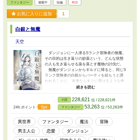
ファンタジー
連載中
短編
R15
お気に入りに追加
1
白銀と無魔
天空
ダンジョンに一人潜るSランク冒険者の無魔。
その目的は生き返りの妙薬という、どんな状態
の人も生き返らせる薬を落とす魔物の討伐だ。
無魔がダンジョンからギルドに帰ると、同じS
ランク冒険者の白銀からパーティを組もうと誘
われることに。 本来ならすぐに受けるような申
し出だが、無魔は一向にその申し出を受けよう
とはしない。 それには白銀によく似た彼女が関
係しているようで……。 しかし、そこで折れる
228,621
小説
位 / 228,621件
白銀ではない。 あれよこれよと懐に潜り込み、
53,263
0pt
24h.ポイント
位 / 53,263件
ファンタジー
気付けば共にダンジョンに潜ることに。 バッタ
バッタと敵を倒す白銀。平和に終わるかと思っ
た探検だったが、突然景色が変わって……！？
異世界
ファンタジー
魔法
冒険
彼女に似た白銀というイレギュラーを抱えるな
男主人公
恋愛
ダンジョン
か、無魔は無事生き返りの妙薬を探すわけと
は、そして無事に見つけることは出来るのか！