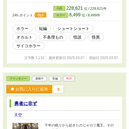
228,621
小説
位 / 228,621件
8,499
0pt
24h.ポイント
位 / 8,499件
ホラー
ホラー
短編
ショートショート
オカルト
不条理もの
怪談
怪異
サイコホラー
文字数 3,132
最終更新日 2025.03.07
登録日 2025.03.07
ファンタジー
連載中
長編
R15
お気に入りに追加
0
勇者に非ず
天空
千年の眠りから起きたのじゃロリ魔王。その