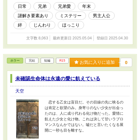
日常
兄弟
兄弟愛
年末
謎解き要素あり
ミステリー
男主人公
絆
じんわり
ほっこり
文字数 8,063
最終更新日 2025.05.04
登録日 2025.04.30
ホラー
完結
短編
R15
お気に入りに追加
0
未確認生命体は永遠の愛に飢えている
天空
恋する乙女は盲目だ。その目線の先に映るの
は肯定と欲望のみ。身寄りのない少女が出会っ
たのは、人に成り代わる化け物だった。愛情に
飢えた少女と化け物。これは決して甘いラブロ
マンスなんかではない。嘘だと言いたくなる展
開に一秒も目を離すな。