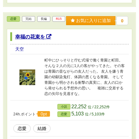
恋愛
完結
長編
R15
お気に入りに追加
0
幸福の花束を
天空
町中にひっそりと佇む式場で働く青園と町田。
そんな２人の元に1人の客がやってきた。その客
は青園の昔ながらの友人だった。 友人を嫌う青
園の幼馴染鬼灯、体調の悪くなる青園。 そして
青園から明かされる衝撃の真実に、友人の口か
ら発せられる予想外の思い。 複雑に交差する
恋の矢印を見逃すな。
22,252
小説
位 / 22,252件
5,103
0pt
24h.ポイント
位 / 5,103件
恋愛
恋愛
結婚