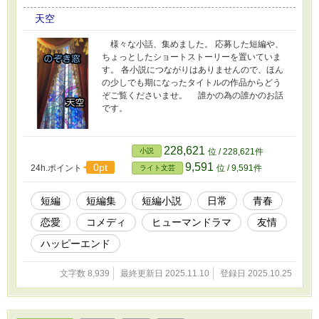
天空
様々な小話、集めました。 応募した短編や、
ちょっとしたショートストーリーを置いていま
す。 各小説につながりはありませんので、ほん
の少しでも期になったタイトルの作品からどう
ぞご覧くださいませ。 誰かの為の誰かのお話
です。
228,621
小説
位 / 228,621件
9,591
0pt
24h.ポイント
位 / 9,591件
ライト文芸
短編
短編集
短編小説
日常
青春
恋愛
コメディ
ヒューマンドラマ
友情
ハッピーエンド
文字数 8,939
最終更新日 2025.11.10
登録日 2025.10.25