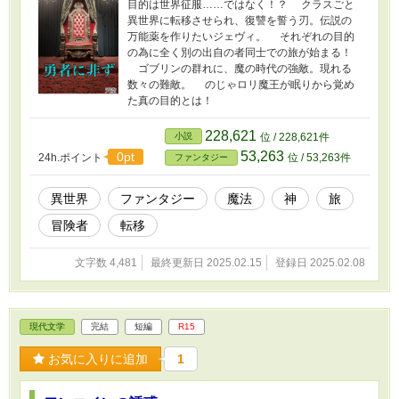
目的は世界征服……ではなく！？ クラスごと
異世界に転移させられ、復讐を誓う刃。伝説の
万能薬を作りたいジェヴィ。 それぞれの目的
の為に全く別の出自の者同士での旅が始まる！
ゴブリンの群れに、魔の時代の強敵。現れる
数々の難敵。 のじゃロリ魔王が眠りから覚め
た真の目的とは！
228,621
小説
位 / 228,621件
53,263
0pt
24h.ポイント
位 / 53,263件
ファンタジー
異世界
ファンタジー
魔法
神
旅
冒険者
転移
文字数 4,481
最終更新日 2025.02.15
登録日 2025.02.08
現代文学
完結
短編
R15
お気に入りに追加
1