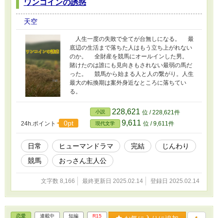
ワンコインの誘惑
天空
人生一度の失敗で全てが台無しになる。 最
底辺の生活まで落ちた人はもう立ち上がれない
のか。 全財産を競馬にオールインした男。
賭けたのは誰にも見向きもされない最弱の馬だ
った。 競馬から始まる人と人の繋がり。人生
最大の転換期は案外身近なところに落ちてい
る。
228,621
小説
位 / 228,621件
9,611
0pt
24h.ポイント
位 / 9,611件
現代文学
日常
ヒューマンドラマ
完結
じんわり
競馬
おっさん主人公
文字数 8,166
最終更新日 2025.02.14
登録日 2025.02.14
恋愛
連載中
短編
R15