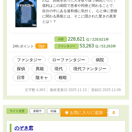
のは、異能を患った人を取り扱う病院だった！
億利はこの病院で患者や同僚と関わることで、
自分の中にある違和感に気付く。 心と体に密接
に関わる異能とは、そこに隠された驚きの真実
とは！？
228,621
小説
位 / 228,621件
53,263
0pt
24h.ポイント
位 / 53,263件
ファンタジー
ファンタジー
ローファンタジー
病院
探偵
異能
現代
現代ファンタジー
日常
陰キャ
根暗
文字数 4,363
最終更新日 2025.11.13
登録日 2025.11.09
ライト文芸
連載中
短編
お気に入りに追加
0
のぞき窓