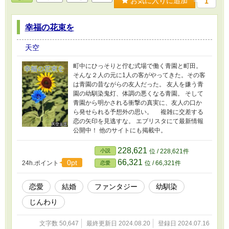
お気に入りに追加
1
幸福の花束を
天空
町中にひっそりと佇む式場で働く青園と町田。
そんな２人の元に1人の客がやってきた。その客
は青園の昔ながらの友人だった。 友人を嫌う青
園の幼馴染鬼灯、体調の悪くなる青園。 そして
青園から明かされる衝撃の真実に、友人の口か
ら発せられる予想外の思い。 複雑に交差する
恋の矢印を見逃すな。 エブリスタにて最新情報
公開中！ 他のサイトにも掲載中。
228,621
小説
位 / 228,621件
66,321
0pt
24h.ポイント
位 / 66,321件
恋愛
恋愛
結婚
ファンタジー
幼馴染
じんわり
文字数 50,647
最終更新日 2024.08.20
登録日 2024.07.16