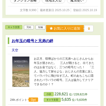
ダンジョン攻略
現地主人公
魔法使い
ファンタジーな世界で織りなすどうしようもな
くて愛おしい人間の不器用さをとくと楽しんで
文字数 9,990
最終更新日 2025.10.25
登録日 2025.10.19
ください！
キャラ文芸
完結
短編
お気に入りに追加
0
お年玉の暗号と兄弟の絆
天空
お正月、喧嘩ばかりの三兄弟へおじさんからお
年玉が渡された。 三人が開けると、出てきた
のはお金ではなく、三つの暗号だった！ 「三
人、協力して探せよな」おじさんの言葉に反し
てバラバラに飛び出す三人。町のあちこちに隠
されたバラバラの暗号。三人は協力してクリア
できるのか！？
228,621
小説
位 / 228,621件
5,635
0pt
24h.ポイント
位 / 5,635件
キャラ文芸