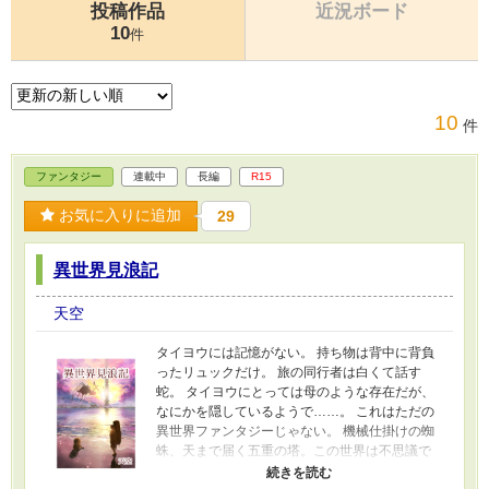
投稿作品
近況ボード
10
件
10
件
ファンタジー
連載中
長編
R15
お気に入りに追加
29
異世界見浪記
天空
タイヨウには記憶がない。 持ち物は背中に背負
ったリュックだけ。 旅の同行者は白くて話す
蛇。 タイヨウにとっては母のような存在だが、
なにかを隠しているようで……。 これはただの
異世界ファンタジーじゃない。 機械仕掛けの蜘
蛛、天まで届く五重の塔。この世界は不思議で
不気味で神秘的。遊びかけのジェンガのように