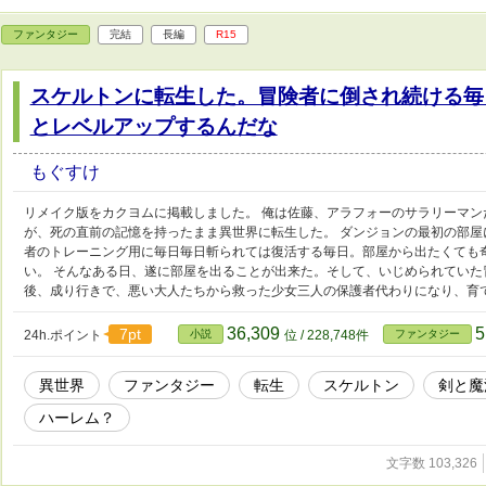
ファンタジー
完結
長編
R15
スケルトンに転生した。冒険者に倒され続ける毎
とレベルアップするんだな
もぐすけ
リメイク版をカクヨムに掲載しました。 俺は佐藤、アラフォーのサラリーマン
が、死の直前の記憶を持ったまま異世界に転生した。 ダンジョンの最初の部屋
者のトレーニング用に毎日毎日斬られては復活する毎日。部屋から出たくても
い。 そんなある日、遂に部屋を出ることが出来た。そして、いじめられていた
後、成り行きで、悪い大人たちから救った少女三人の保護者代わりになり、育
36,309
5
7pt
24h.ポイント
小説
位 / 228,748件
ファンタジー
異世界
ファンタジー
転生
スケルトン
剣と魔
ハーレム？
文字数 103,326