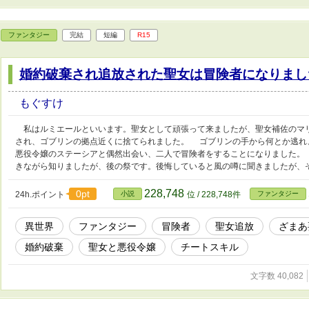
ファンタジー
完結
短編
R15
婚約破棄され追放された聖女は冒険者になりまし
もぐすけ
私はルミエールといいます。聖女として頑張って来ましたが、聖女補佐のマ
され、ゴブリンの拠点近くに捨てられました。 ゴブリンの手から何とか逃れ
悪役令嬢のステーシアと偶然出会い、二人で冒険者をすることになりました。
きながら知りましたが、後の祭です。後悔していると風の噂に聞きましたが、
228,748
0pt
24h.ポイント
小説
位 / 228,748件
ファンタジー
異世界
ファンタジー
冒険者
聖女追放
ざまあ
婚約破棄
聖女と悪役令嬢
チートスキル
文字数 40,082