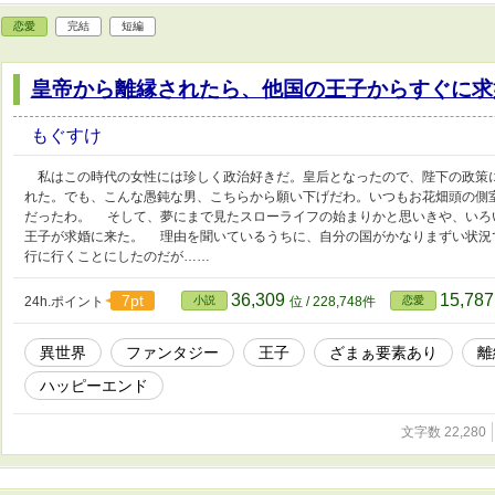
恋愛
完結
短編
皇帝から離縁されたら、他国の王子からすぐに求
もぐすけ
私はこの時代の女性には珍しく政治好きだ。皇后となったので、陛下の政策
れた。でも、こんな愚鈍な男、こちらから願い下げだわ。いつもお花畑頭の側
だったわ。 そして、夢にまで見たスローライフの始まりかと思いきや、いろ
王子が求婚に来た。 理由を聞いているうちに、自分の国がかなりまずい状況
行に行くことにしたのだが……
36,309
15,78
7pt
24h.ポイント
小説
位 / 228,748件
恋愛
異世界
ファンタジー
王子
ざまぁ要素あり
離
ハッピーエンド
文字数 22,280