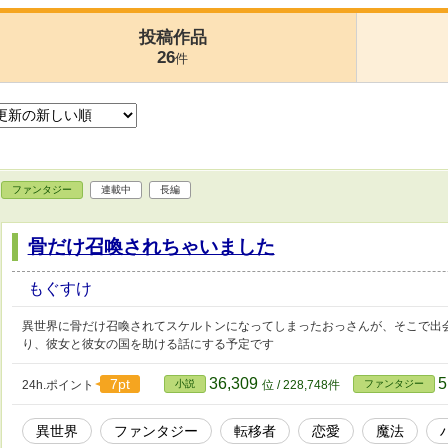
投稿作品
26
件
ファンタジー
連載中
長編
骨だけ召喚されちゃいました
もぐすけ
異世界に骨だけ召喚されてスケルトンになってしまったおっさんが、そこで出
り、彼女と彼女の国を助ける話にする予定です
36,309
5
7pt
24h.ポイント
小説
位 / 228,748件
ファンタジー
異世界
ファンタジー
転移者
恋愛
魔法