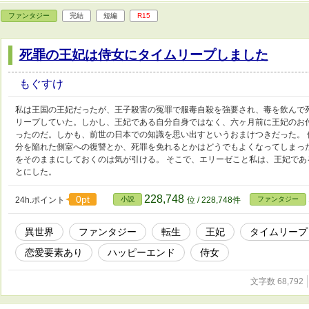
ファンタジー
完結
短編
R15
死罪の王妃は侍女にタイムリープしました
もぐすけ
私は王国の王妃だったが、王子殺害の冤罪で服毒自殺を強要され、毒を飲んで
リープしていた。しかし、王妃である自分自身ではなく、六ヶ月前に王妃のお
ったのだ。しかも、前世の日本での知識を思い出すというおまけつきだった。
分を陥れた側室への復讐とか、死罪を免れるとかはどうでもよくなってしまっ
をそのままにしておくのは気が引ける。 そこで、エリーゼこと私は、王妃で
とにした。
228,748
0pt
24h.ポイント
小説
位 / 228,748件
ファンタジー
異世界
ファンタジー
転生
王妃
タイムリープ
恋愛要素あり
ハッピーエンド
侍女
文字数 68,792