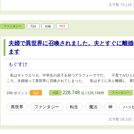
文字数 74,116
ファンタジー
完結
短編
R15
夫婦で異世界に召喚されました。夫とすぐに離婚
ます
もぐすけ
私はサトウエリカ。中学生の息子を持つアラフォーママだ。 子育てがひと
ころ、夫婦揃って異世界に召喚されてしまった。 私はすぐに夫と離婚し、
228,748
0pt
24h.ポイント
小説
位 / 228,748件
ファンタジー
異世界
ファンタジー
転生
魔法
神
ハッ
文字数 28,100