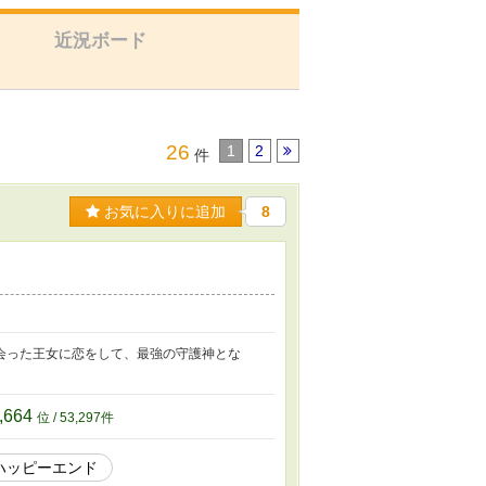
近況ボード
26
1
2
件
お気に入りに追加
8
会った王女に恋をして、最強の守護神とな
,664
位 / 53,297件
ハッピーエンド