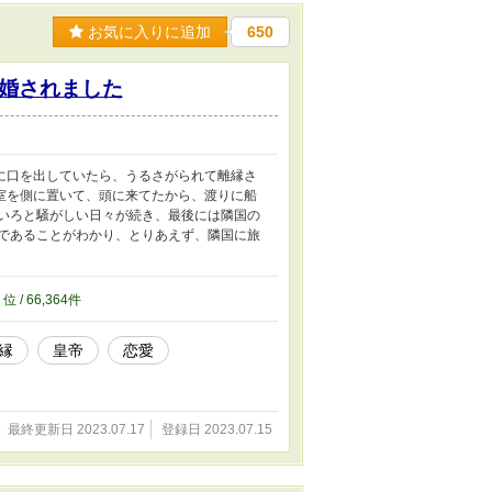
お気に入りに追加
650
婚されました
に口を出していたら、うるさがられて離縁さ
室を側に置いて、頭に来てたから、渡りに船
いろと騒がしい日々が続き、最後には隣国の
であることがわかり、とりあえず、隣国に旅
7
位 / 66,364件
縁
皇帝
恋愛
最終更新日 2023.07.17
登録日 2023.07.15