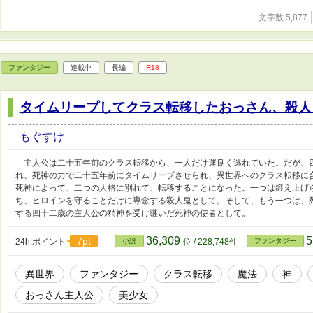
文字数 5,877
ファンタジー
連載中
長編
R18
タイムリープしてクラス転移したおっさん、殺人
もぐすけ
主人公は二十五年前のクラス転移から、一人だけ運良く逃れていた。だが、
れ、死神の力で二十五年前にタイムリープさせられ、異世界へのクラス転移に
死神によって、二つの人格に別れて、転移することになった。一つは鍛え上げ
ち、ヒロインを守ることだけに専念する殺人鬼として。そして、もう一つは、
する四十二歳の主人公の精神を受け継いだ死神の使者として。
36,309
5
7pt
24h.ポイント
小説
位 / 228,748件
ファンタジー
異世界
ファンタジー
クラス転移
魔法
神
おっさん主人公
美少女