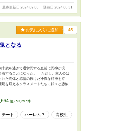
最終更新日 2024.09.03
登録日 2024.08.31
お気に入りに追加
45
鬼となる
四十歳を過ぎて過労死する直前に死神が現
合流することになった。 ただし、主人公は
られた肉体と感情の抜けた冷徹な精神を持
死期を迎えるクラスメートたちに転々と憑依
,664
位 / 53,297件
チート
ハーレム？
高校生