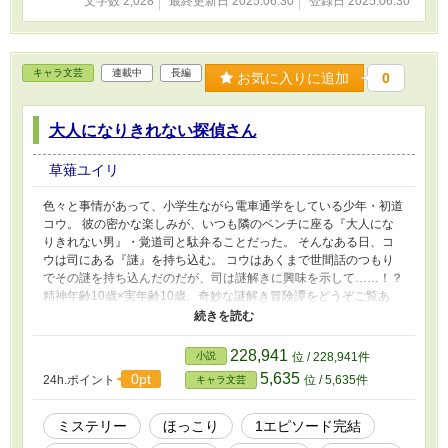
文字数 2,028
最終更新日 2025.06.30
登録日 2025.06.30
キャラ文芸
連載中
長編
お気に入りに追加
0
大人になりきれない探偵さん
草薙ユイリ
色々と事情があって、小学生ながら電車通学をしている少年・初道
コウ。 彼の密かな楽しみが、いつも隣のベンチに座る『大人にな
りきれない男』・覚道司と駄弁ることだった。 そんなある日、コ
ウは司にある『謎』を持ち込む。 コウはあくまで世間話のつもり
でその謎を持ち込んだのだが、司は謎解きに興味を示して……！？
精神年齢10歳×実年齢10歳。奇妙な謎解き冒険譚をどうぞご覧あ
れ！ 一日一話更新……できたらいいなぁ。 （2024.1.16 ちょっと
更新を休むが、キャラ文芸大賞中には戻ってくるという風潮）
（2024.2.1 忙しすぎて無理でした……でも絶対戻ってきますとい
228,941
小説
位 / 228,941件
う風潮）
5,635
0pt
24h.ポイント
位 / 5,635件
キャラ文芸
ミステリー
ほっこり
1エピソード完結