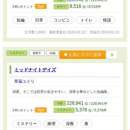
位 / 228,941件
8,516
0pt
24h.ポイント
位 / 8,516件
ホラー
短編
日常
コンビニ
トイレ
怪談
文字数 1,609
最終更新日 2024.02.13
登録日 2024.02.13
ミステリー
連載中
短編
お気に入りに追加
0
ミッドナイトデイズ
草薙ユイリ
深夜。そこでは犯罪が起きやすい。 深夜を舞台とした短編集。
228,941
小説
位 / 228,941件
5,378
0pt
24h.ポイント
位 / 5,378件
ミステリー
ミステリー
推理
深夜
夜