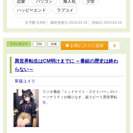
恋愛
パソコン
擬人化
少女
ハッピーエンド
ラブコメ
文字数 9,906
最終更新日 2024.03.16
登録日 2024.03.16
ファンタジー
完結
短編
お気に入りに追加
0
異世界転生はCM明けまでに ～番組の歴史は終わ
らない～
草薙ユイリ
ラジオ番組『ミッドナイト・スナイパー』のパ
ーソナリティが織りなす、超スピード異世界転
生。