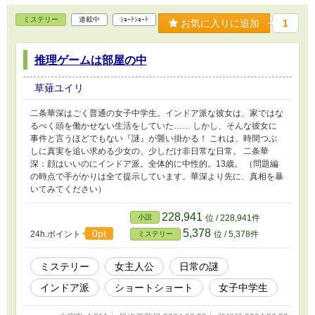
ミステリー
連載中
ｼｮｰﾄｼｮｰﾄ
お気に入りに追加
1
推理ゲームは部屋の中
草薙ユイリ
二条華深はごく普通の女子中学生。インドア派な彼女は、家ではな
るべく頭を働かせない生活をしていた…… しかし、そんな彼女に
事件と言うほどでもない『謎』が襲い掛かる！ これは、時間つぶ
しに真実を追い求める少女の、少しだけ非日常な日常。 二条華
深：顔はいいのにインドア派。全体的に中性的。13歳。 （問題編
の時点で手がかりは全て提示しています。華深より先に、真相を暴
いてみてください）
228,941
小説
位 / 228,941件
5,378
0pt
24h.ポイント
位 / 5,378件
ミステリー
ミステリー
女主人公
日常の謎
インドア派
ショートショート
女子中学生