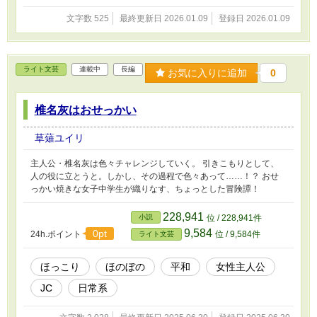
文字数 525
最終更新日 2026.01.09
登録日 2026.01.09
ライト文芸
連載中
長編
お気に入りに追加
0
椎名灰はおせっかい
草薙ユイリ
主人公・椎名灰は色々チャレンジしていく。 引きこもりとして、
人の役に立とうと。しかし、その過程で色々あって……！？ おせ
っかい焼きな女子中学生が織りなす、ちょっとした冒険譚！
228,941
小説
位 / 228,941件
9,584
0pt
24h.ポイント
位 / 9,584件
ライト文芸
ほっこり
ほのぼの
平和
女性主人公
JC
日常系