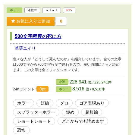
ホラー
連載中
ｼｮｰﾄｼｮｰﾄ
R15
お気に入りに追加
0
500文字程度の死に方
草薙ユイリ
色々な人が『どうして死んだのか』を紹介しています。全ての文章
は500文字から700文字程度で終わるので、短い時間にさっと読め
ます。この文章は全てフィクションです。
228,941
小説
位 / 228,941件
8,516
0pt
24h.ポイント
位 / 8,516件
ホラー
ホラー
短編
グロ
ゴア表現あり
スプラッターホラー
短め
超短編
ショートショート
どこからでも読めます
恐怖