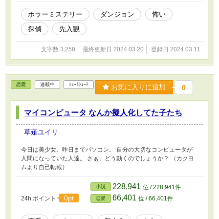
ホラーミステリー
ダンジョン
怖い
探偵
先入観
文字数 3,258
最終更新日 2024.03.20
登録日 2024.03.11
恋愛
連載中
ｼｮｰﾄｼｮｰﾄ
お気に入りに追加
0
マイコンピュータ なんか擬人化してた子たち
草薙ユイリ
今日は美少女、昨日までパソコン。 自分の大切なコンピュータが
人間になっていた人達。 さぁ、どう動くのでしょうか？ （カクヨ
ムより自己転載）
228,941
小説
位 / 228,941件
66,401
0pt
24h.ポイント
位 / 66,401件
恋愛