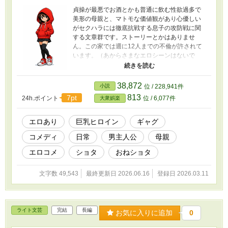
貞操が最悪でお酒とかも普通に飲む性欲過多で
美形の母親と、マトモな価値観があり心優しい
がセクハラには徹底抗戦する息子の攻防戦に関
する文章群です。ストーリーとかはありませ
ん。この家では週に12人までの不倫が許されて
います。（あからさまなエロシーンはないで
す）（断続的更新）（一話完結）（カクヨムで
も連載中）
38,872
小説
位 / 228,941件
813
7pt
24h.ポイント
位 / 6,077件
大衆娯楽
エロあり
巨乳ヒロイン
ギャグ
コメディ
日常
男主人公
母親
エロコメ
ショタ
おねショタ
文字数 49,543
最終更新日 2026.06.16
登録日 2026.03.11
ライト文芸
完結
長編
お気に入りに追加
0