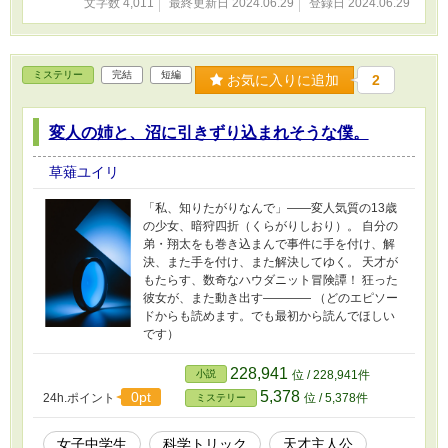
文字数 4,011
最終更新日 2024.06.29
登録日 2024.06.29
ミステリー
完結
短編
お気に入りに追加
2
変人の姉と、沼に引きずり込まれそうな僕。
草薙ユイリ
「私、知りたがりなんで」――変人気質の13歳
の少女、暗狩四折（くらがりしおり）。 自分の
弟・翔太をも巻き込まんで事件に手を付け、解
決、また手を付け、また解決してゆく。 天才が
もたらす、数奇なハウダニット冒険譚！ 狂った
彼女が、また動き出す―――― （どのエピソー
ドからも読めます。でも最初から読んでほしい
です）
228,941
小説
位 / 228,941件
5,378
0pt
24h.ポイント
位 / 5,378件
ミステリー
女子中学生
科学トリック
天才主人公