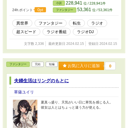
228,941
小説
位 / 228,941件
53,361
0pt
24h.ポイント
位 / 53,361件
ファンタジー
異世界
ファンタジー
転生
ラジオ
超スピード
ラジオ番組
ラジオDJ
文字数 2,336
最終更新日 2024.02.15
登録日 2024.02.15
ファンタジー
完結
短編
お気に入りに追加
0
夫婦生活はリングのもとに
草薙ユイリ
夏真っ盛り、天気がいい日に寒気を感じる人。
彼女は人とはちょっと違う力が使える。