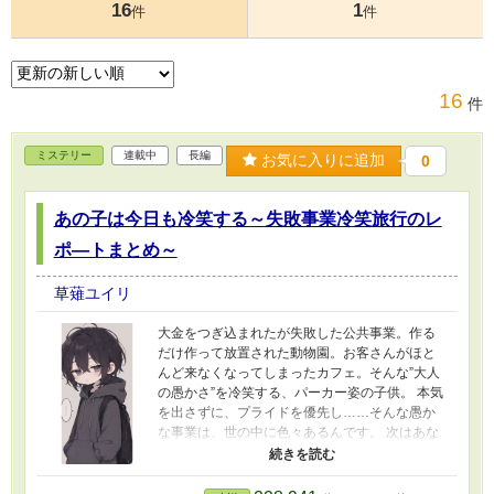
16
1
件
件
16
件
ミステリー
連載中
長編
お気に入りに追加
0
あの子は今日も冷笑する～失敗事業冷笑旅行のレ
ポ―トまとめ～
草薙ユイリ
大金をつぎ込まれたが失敗した公共事業。作る
だけ作って放置された動物園。お客さんがほと
んど来なくなってしまったカフェ。そんな”大人
の愚かさ”を冷笑する、パーカー姿の子供。 本気
を出さずに、プライドを優先し……そんな愚か
な事業は、世の中に色々あるんです。 次はあな
たの街に、パーカー姿の冷笑系がやってくるか
もしれません。 この作品はフィクションです。
現実に似たような事業があったとしても、偶然