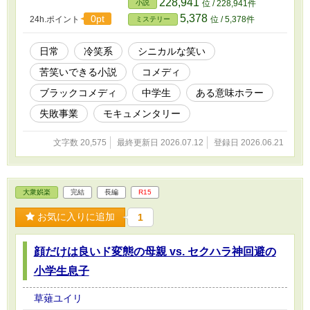
228,941
小説
位 / 228,941件
です。 この作品を気に入った場合、お気に入り
5,378
0pt
24h.ポイント
位 / 5,378件
ミステリー
追加をよろしくお願いいたします。
日常
冷笑系
シニカルな笑い
苦笑いできる小説
コメディ
ブラックコメディ
中学生
ある意味ホラー
失敗事業
モキュメンタリー
文字数 20,575
最終更新日 2026.07.12
登録日 2026.06.21
大衆娯楽
完結
長編
R15
お気に入りに追加
1
顔だけは良いド変態の母親 vs. セクハラ神回避の
小学生息子
草薙ユイリ