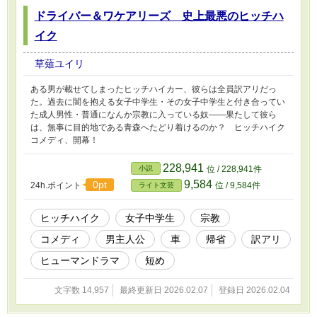
ドライバー＆ワケアリーズ 史上最悪のヒッチハ
イク
草薙ユイリ
ある男が載せてしまったヒッチハイカー、彼らは全員訳アリだっ
た。過去に闇を抱える女子中学生・その女子中学生と付き合ってい
た成人男性・普通になんか宗教に入っている奴――果たして彼ら
は、無事に目的地である青森へたどり着けるのか？ ヒッチハイク
コメディ、開幕！
228,941
小説
位 / 228,941件
9,584
0pt
24h.ポイント
位 / 9,584件
ライト文芸
ヒッチハイク
女子中学生
宗教
コメディ
男主人公
車
帰省
訳アリ
ヒューマンドラマ
短め
文字数 14,957
最終更新日 2026.02.07
登録日 2026.02.04