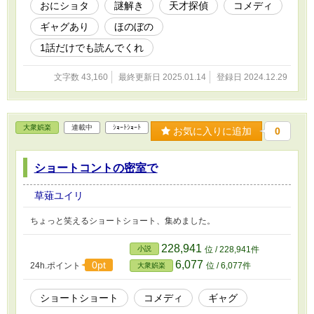
おにショタ
謎解き
天才探偵
コメディ
ギャグあり
ほのぼの
1話だけでも読んでくれ
文字数 43,160
最終更新日 2025.01.14
登録日 2024.12.29
大衆娯楽
連載中
ｼｮｰﾄｼｮｰﾄ
お気に入りに追加
0
ショートコントの密室で
草薙ユイリ
ちょっと笑えるショートショート、集めました。
228,941
小説
位 / 228,941件
6,077
0pt
24h.ポイント
位 / 6,077件
大衆娯楽
ショートショート
コメディ
ギャグ