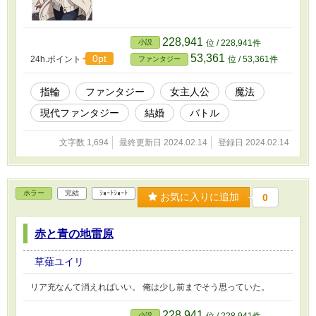
228,941
小説
位 / 228,941件
53,361
0pt
24h.ポイント
位 / 53,361件
ファンタジー
指輪
ファンタジー
女主人公
魔法
現代ファンタジー
結婚
バトル
文字数 1,694
最終更新日 2024.02.14
登録日 2024.02.14
ホラー
完結
ｼｮｰﾄｼｮｰﾄ
お気に入りに追加
0
赤と青の地雷原
草薙ユイリ
リア充なんて消えればいい。 俺は少し前までそう思っていた。
228,941
小説