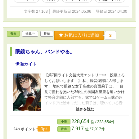
ファポリスのアプリで読むと快適です。表紙は
AIイラストを加工した画像を使っています。
文字数 27,163
最終更新日 2024.05.06
登録日 2024.04.30
青春
連載中
長編
お気に入りに追加
3
眼鏡ちゃん、バンドやる。
伊瀬カイト
【第7回ライト文芸大賞エントリー中！投票よろ
しくお願いします！】 私、軽音楽部に入部しま
す！ 地味で眼鏡な女子高生の真面莉子は、一目
見て憧れを抱いた3年生の御園友里亜を追いかけ
て軽音楽部に入部する。家ではゲーム三昧の超
インドアは陰キャだった莉子は、聴いている音
楽と言えばアニメの主題歌やゲーム音楽ぐら
い。もちろん楽器なんて触ったこともない。そ
んな莉子は軽音楽部の先輩である憧れの友里亜
228,654
小説
位 / 228,654件
に選んで貰ったギター、通称【石ナンデス】を
7,917
0pt
24h.ポイント
位 / 7,917件
青春
手にして廃人の如くギターの練習を重ねてい
く。 これは流行りの音楽すら聴かなかった莉子