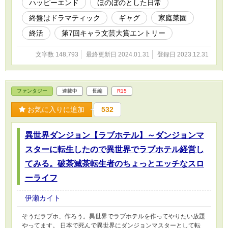
ハッピーエンド
ほのぼのとした日常
終盤はドラマティック
ギャグ
家庭菜園
終活
第7回キャラ文芸大賞エントリー
文字数 148,793
最終更新日 2024.01.31
登録日 2023.12.31
ファンタジー
連載中
長編
R15
お気に入りに追加
532
異世界ダンジョン【ラブホテル】～ダンジョンマ
スターに転生したので異世界でラブホテル経営し
てみる。破茶滅茶転生者のちょっとエッチなスロ
ーライフ
伊瀬カイト
そうだラブホ、作ろう。異世界でラブホテルを作ってやりたい放題
やってます。 日本で死んで異世界にダンジョンマスターとして転