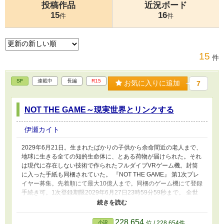
投稿作品
近況ボード
15
16
件
件
15
件
SF
連載中
長編
R15
お気に入りに追加
7
NOT THE GAME～現実世界とリンクする
伊瀬カイト
2029年6月21日。生まれたばかりの子供から余命間近の老人まで、
地球に生きる全ての知的生命体に、とある荷物が届けられた。それ
は現代に存在しない技術で作られたフルダイブVRゲーム機。封筒
に入った手紙も同梱されていた。 『NOT THE GAME』 第1次プレ
イヤー募集。先着順にて最大10億人まで。同梱のゲーム機にて登録
手続き可。1次登録期限2029年6月27日23時59分59秒まで。 全世
界の登録者数は8億4286万5396人に上った。 日本の高校3年生、成
木原裕哉は、NOT THE GAMEに登録したプレイヤーの一人。 サー
ビス開始となる日本時間12時00分にログインした成木原は、NOT
228,654
小説
位 / 228,654件