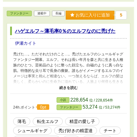
ファンタジー
連載中
長編
お気に入りに追加
5
ハゲエルフ～薄毛率0％のエルフなのに禿げた
伊瀬カイト
禿げた…。ただそれだけのこと…。禿げたエルフのシュールギャグ
ファンタジー開幕。エルフ。それは長い年月を森と共に生きる人種
族のひとつ。芸術品のように整った顔立ち。白磁のように真っ白な
肌。特徴的な尖り耳で長身の痩躯。誰もがイメージするエルフのイ
メージは事実と殆んど相違ない。一つ加えるならば、エルフの髪は
美しく、柔らかいのに生命力に溢れている。人族より何倍も生きる
のに、エルフは薄毛に悩まない種族であった。 ここにひとりのエ
ルフがいる。男の名はハーゲルン。若くして精霊と会話をし、全属
性の魔法を操る天才である。ハーゲルンは美男美女揃いのエルフの
228,654
小説
位 / 228,654件
中でも特に美しい見た目をしていて、美形を見慣れたエルフでさえ
53,274
0pt
24h.ポイント
位 / 53,274件
ファンタジー
頬を染める美丈夫である。禿げたが。エルフの歴史上唯一禿げた
が。奇跡的に禿げたが。 禿げがきっかけで森に引き籠ったハーゲ
ルンは、今日も禿げ好きの愉快な精霊達に楽しい禿げネタを提供す
薄毛
転生エルフ
精霊の愛し子
る。
シュールギャグ
禿げ好きの精霊達
チート