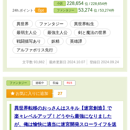
に異世界転生を果たした。 マルコと名付けられた異世界転生者
228,654
小説
位 / 228,654件
は、前世の病弱さなど微塵も無かった。 但し異常なまで小さく、
53,274
0pt
24h.ポイント
位 / 53,274件
ファンタジー
そして貧弱だった。 小さくてガリガリに痩せているマルコは少し
歩けば息が上がり、力も無いので畑仕事も手伝えない。 異世界に
転生しても優しい両親に世話をして貰うばかりの足手纏いで何の役
異世界
ファンタジー
異世界転生
にも立たない存在だった。 しかし、ある日村を襲った魔物に立ち
最弱主人公
最強主人公
剣と魔法の世界
向かった時【大番狂わせ】に覚醒して…。 世界最弱。ゆえに世界
最強。 周りの支えが無ければ何も出来ないピーキーな最強は、最
戦闘描写あり
妖精
英雄譚
高の仲間達と英雄への階段を駆け上がる。
アルファポリス先行
文字数 93,882
最終更新日 2024.10.07
登録日 2024.09.24
ファンタジー
連載中
長編
R15
お気に入りに追加
27
異世界転移のおっさんはスキル【迷宮創造】で
楽々レベルアップ！どうやら最強になりました
が、俺は愉快に適当に迷宮開発スローライフを送