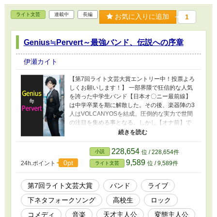
さんらしい常識的な行動には期待しないで下さ
ライト文芸
連載中
長編
い。おっさんのエンジンが掛かってくるのは7話
お気に入りに追加
1
から。
Genius≒Pervert～最強バンド、伝説への序章
伊瀬カイト
【第7回ライト文芸大賞エントリー中！投票よろ
しくお願いします！】 一部界隈で狂信的な人気
を誇った中学生バンド【日本オ〇ニー最前線】
は中学卒業を期に解散した。その後、楽器陣の3
人はVOLCANYOSを結成。圧倒的な実力で世間
の注目を集める事となる。しかし【オナ前】で
フロントマンを務めていた仮性神こと亀頭伊織
は別のバンドを組むことなく、高校で女の子の
お尻を追い掛けるばかり。そんな伊織が仮性神
228,654
小説
位 / 228,654件
であるのに気付いた同じ高校に通う岡稔琉は、
9,589
0pt
24h.ポイント
位 / 9,589件
ライト文芸
彼をバンドに誘うことにして…。 変人で変態が
過ぎる天才フロントマンと、見た目はチャラい
のに中身は平凡なギタリスト。個性的なメンバ
第7回ライト文芸大賞
バンド
ライブ
ーが織りなす物語と紡ぎ出す音楽は、やがて伝
下ネタフォークソング
高校生
ロック
説へ至る。 ※一部例外を除き二千文字以上の話
は分割しています。読み辛いと感じた方はアル
コメディ
音楽
天才主人公
変態主人公