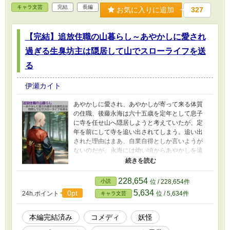
キャラ文芸
完結
長編
お気に入りに追加
327
【完結】追放住職の山暮らし～あやかしに愛され
過ぎる生臭坊主は隠居して山でスローライフを送
る
伊瀬カイト
あやかしに愛され、あやかしが寄って来る体質
の住職、後藤永海は六十五歳を定年として息子
に寺を任せ山へ隠居しようと考えていたが、定
年を前にして寺を追い出されてしまう。追い出
された理由はまあ、自業自得としか言いようが
ないのだが。永海には幼い頃からあやかしを遠
ざけ、彼を守ってきた化け狐の相棒がい
て、、、 これは人生の最後はあやかしと共に過
ごしたいと願った生臭坊主が、不思議なあやか
228,654
小説
位 / 228,654件
し達に囲まれて幸せに暮らす日々を描いたほの
5,634
0pt
24h.ポイント
位 / 5,634件
キャラ文芸
ぼのスローライフな物語である。
本編完結済み
コメディ
妖怪