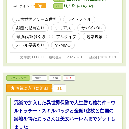
THE GAMEというゲームに驚きを隠せなかった。 ログインして見
6,732
0pt
24h.ポイント
位 / 6,732件
SF
た最初の光景は、良く知る天井。 NOT THE GAMEは、まるで現実
世界をそのままコピーしたみたいにリアルなフィールドが採用され
ていた。 違いと言えば腰元の武器とポーチ。 そして母の頭の上に
現実世界とゲーム世界
ライトノベル
あるNPCの文字。 街中を徘徊する魔物の存在。 成木原はNOT THE
残酷な描写あり
シリアス
サバイバル
GAMEに数々の疑惑を抱き、考察を続けながらも仲間と共にプレイ
を続け。 そして世界を揺るがす大事件が起きる―――
頭脳戦/駆け引き
フルダイブ
超常現象
バトル要素あり
VRMMO
文字数 111,611
最終更新日 2026.02.11
登録日 2026.01.31
ファンタジー
連載中
長編
R15
お気に入りに追加
31
冗談で加入した異世界保険で人生勝ち確な件～ウ
ルトラチートスキルパックと金貨1億枚と亡国の
跡地を得たおっさんは美女ハーレムまでゲットし
ました