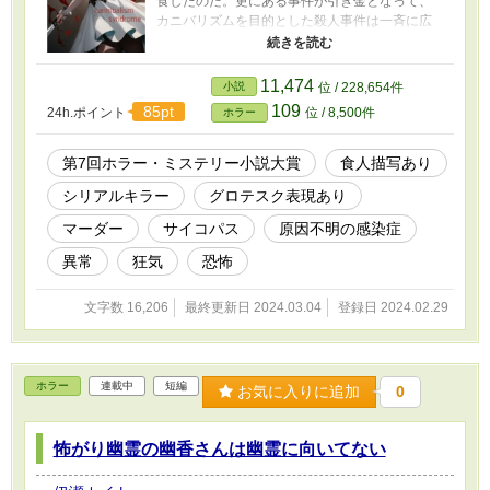
食したのだ。更にある事件が引き金となって、
カニバリズムを目的とした殺人事件は一斉に広
がりを見せる。SNS上で誰かが呟いた
cannibalism syndrome。発生源も感染経路も不
明の原因不明の感染症は、人類を滅亡へと向か
11,474
小説
位 / 228,654件
わせる災厄なのかもしれない。 この物語はフィ
109
85pt
24h.ポイント
位 / 8,500件
ホラー
クションです。実在の人物・事件・団体とは 一
切関係がありません。
第7回ホラー・ミステリー小説大賞
食人描写あり
シリアルキラー
グロテスク表現あり
マーダー
サイコパス
原因不明の感染症
異常
狂気
恐怖
文字数 16,206
最終更新日 2024.03.04
登録日 2024.02.29
ホラー
連載中
短編
お気に入りに追加
0
怖がり幽霊の幽香さんは幽霊に向いてない