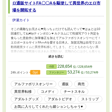
ロ通販サイトFA〇〇Aを駆使して異世界のエロ市
場を開拓する
伊瀬カイト
そこの素敵なお兄さん❤︎先っちょだけでも読んでって❤︎はぁとは10
回連打してね♥byティンポロン♥ カクヨムにて性描写アウト判定を
食らった意欲作に加筆修正を加えてアルファポリスオンリーにて！
エロポータルサイトFA○○Aを愛する日本人、加賀北翔は自宅でエロ
動画鑑賞タイムに異世界転移してしまう。 どこともわからない異
世界の街に突然放り出された北翔だが、北翔の心には少しも焦りも
存在していなかった。 何故ならタブレットで鑑賞していたはずの
FA○○A動画が視界に流れていたからだ。 FA○○Aは異世界に来たっ
て誰よりも何よりも俺の味方でいてくれるのか…。 FA○○Aを愛す
228,654
小説
位 / 228,654件
る北翔は、日本にいた時よりもずっとFA○○Aに心酔し、FA○○Aの名
53,274
0pt
24h.ポイント
位 / 53,274件
ファンタジー
を異世界に轟かせようと心に決めた。 FA○○A通販やFA○○A同人を
駆使して異世界で商売を始めた北翔は奴隷として購入した超有能従
業員のローズマリーや一癖も二癖もある仲間達に支えられながら
アルファポリスオンリー
通販
商売
FA○○A商会を拡大し、稀有なスキルと才能でやがて世界最高の商人
異世界転移
コメディ
チートスキル
へと成り上がる。 …。 ……。 ………。 はずの物語。 北翔の心と
行動はいつだってブレない。 その根底にあるのはFA○○Aへの貢献
アダルトグッズ
アダルトビデオ
ストリップ
と感謝である。
お気に入りしてくれたら嬉ションしちゃう♥