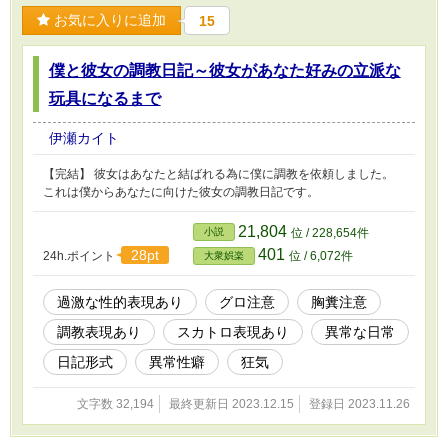
お気に入りに追加
15
僕と彼女の調教日記～彼女があなた好みの立派な
玩具になるまで
伊瀬カイト
【完結】 彼女はあなたと結ばれる為に僕に調教を依頼しました。
これは僕からあなたに向けた彼女の調教日記です。
21,804
小説
位 / 228,654件
401
28pt
24h.ポイント
位 / 6,072件
大衆娯楽
過激な性的表現あり
グロ注意
胸糞注意
調教表現あり
スカトロ表現あり
異常な日常
日記形式
異常性癖
狂気
文字数 32,194
最終更新日 2023.12.15
登録日 2023.11.26