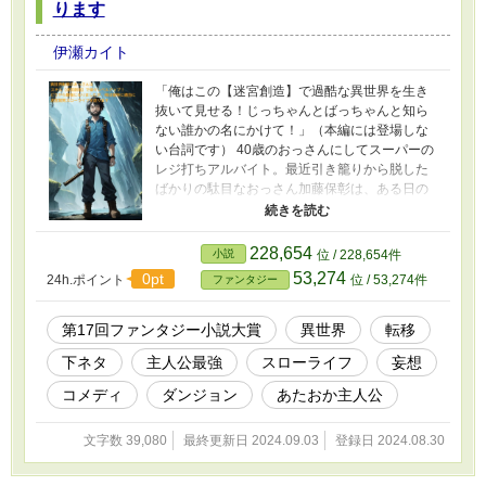
ります
伊瀬カイト
「俺はこの【迷宮創造】で過酷な異世界を生き
抜いて見せる！じっちゃんとばっちゃんと知ら
ない誰かの名にかけて！」（本編には登場しな
い台詞です） 40歳のおっさんにしてスーパーの
レジ打ちアルバイト。最近引き籠りから脱した
ばかりの駄目なおっさん加藤保彰は、ある日の
朝アパートを出ると目の前に見知らぬ森が広が
っていた。 「嘘だろ…？そんな…。入れ替わっ
てるぅぅ！？」じゃなくて、どうやら異世界に
228,654
小説
位 / 228,654件
転移したらしい…。 唐突に異世界へと放り出さ
53,274
0pt
24h.ポイント
位 / 53,274件
ファンタジー
れた保彰は、砂色の超巨大魔物（通称クソデカ
蜥蜴）に狙われ、死の追い掛けっこの最中に
【迷宮創造】を発動させた。 どうにか逃げ込ん
第17回ファンタジー小説大賞
異世界
転移
だ迷宮内は安全と見てクソデカ蜥蜴を煽り倒す
下ネタ
主人公最強
スローライフ
妄想
保彰。 いつまでも何度でもクソデカ蜥蜴を煽り
続けると心に決めた保彰だったが、謎の音声に
コメディ
ダンジョン
あたおか主人公
さっさと進めろと急かされて…。 これは40歳の
テキトーな妄想系おっさんがおっさんの知恵袋
文字数 39,080
最終更新日 2024.09.03
登録日 2024.08.30
で最強となり、特に無双はせずに迷宮を開発し
て遊ぶスローライフなお話である。 ※大体ずっ
とふざけてます。主人公はあたおかです。おっ