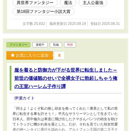
異世界ファンタジー
魔法
主人公最強
第18回ファンタジー小説大賞
文字数 25,832
最終更新日 2025.09.19
登録日 2025.08.31
ファンタジー
連載中
長編
R18
お気に入りに追加
8
服を着ると防御力が下がる世界に転生しました～
前世の価値観のせいで全裸女子に勃起しちゃう俺
の王室ハーレム子作り譚
伊瀬カイト
「同士よ！よくぞ私の推し幼女を救ってくれた！褒美として私の世
界に転生する事を許そう！」平凡なサラリーマンとして生きていた
日本人、田中倫久は車道に飛び出したクマさんパンツの幼女を助け
てトラックに轢かれ命を落とした。だが、それを見ていた幼女性愛
者の神ヘンタイに善行を認められ、アルトフォン王国の第二王子ク