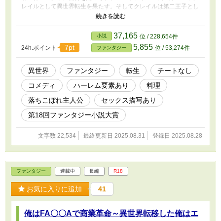
レイルとして異世界転生を果たす。そしてクレイルは第二王子とし
て順風満帆な生活が始まる…かに思われたが…。クレイル（倫久）
が転生した世界は服を着ると防御力と免疫が下がるというとんでも
ない世界であった。人は王侯貴族であっても平民であっても全員が
37,165
小説
位 / 228,654件
全裸で生きると言っても過言ではない。出会った全ての女性の裸が
5,855
7pt
24h.ポイント
位 / 53,274件
ファンタジー
簡単に見られるなんて、前世でむっつりスケベだったクレイルにと
っては夢の様な世界…かに思われたのだが…。裸の女性を目にする
とすぐに勃起してしまうクレイルには思いのほか生き辛い世界であ
異世界
ファンタジー
転生
チートなし
った。勃起は男性から女性へ向けた最上級の求愛行動。愛の告白で
コメディ
ハーレム要素あり
料理
あり、王族にとっては求婚である。ゆえに勃起をコントロールする
術を身に着けるまで民の前に姿を現さなかったクレイルは、15歳で
落ちこぼれ主人公
セックス描写あり
行われたお披露目式で国王から『クレイルを勃起させた者は身分を
問わずクレイルの側室に迎える』と宣言されてしまい…。これは裸
第18回ファンタジー小説大賞
＝エロ、一夫一妻という日本人の価値観を持つクレイルが勃起に抗
いながらも次々に王室ハーレムを築いてしまう子作り譚である。
文字数 22,534
最終更新日 2025.08.31
登録日 2025.08.28
ファンタジー
連載中
長編
R18
お気に入りに追加
41
俺はFA〇〇Aで商業革命～異世界転移した俺はエ