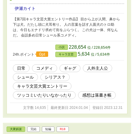
伊瀬カイト
【第7回キャラ文芸大賞エントリー作品】 目から上が人間、鼻から
下は犬。だたし頭に犬耳有り。 人の言葉を話す人面犬のトロ助
は、今日もエナドリ求めて街をぶらつく。 この犬は一体、何なん
だ。 会話多め日常シュール系コメディ。
228,654
小説
位 / 228,654件
5,634
0pt
24h.ポイント
位 / 5,634件
キャラ文芸
日常
コメディ
ギャグ
人外主人公
シュール
シリアス？
キャラ文芸大賞エントリー
ツッコミいたりいなかったり
感想は落書き帳
文字数 14,635
最終更新日 2024.01.04
登録日 2023.12.31
大衆娯楽
完結
短編
R18