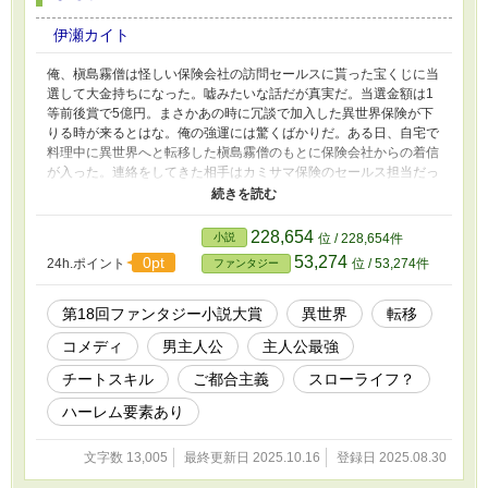
伊瀬カイト
俺、槇島霧僧は怪しい保険会社の訪問セールスに貰った宝くじに当
選して大金持ちになった。嘘みたいな話だが真実だ。当選金額は1
等前後賞で5億円。まさかあの時に冗談で加入した異世界保険が下
りる時が来るとはな。俺の強運には驚くばかりだ。ある日、自宅で
料理中に異世界へと転移した槇島霧僧のもとに保険会社からの着信
が入った。連絡をしてきた相手はカミサマ保険のセールス担当だっ
た神形天使。神形は以前槇島が加入した異世界保険の異世界転移・
召喚保障プランが適用され、異世界転移の一時金を支払うと言う。
支払われる一時金は、何と金貨1億枚。日本円にして凡そ10兆円で
228,654
小説
位 / 228,654件
ある。過去に冗談で1億円を支払い異世界保険に加入していた槇島
53,274
0pt
24h.ポイント
位 / 53,274件
ファンタジー
は、一時金の他にも特典のチートスキルパックと異世界の土地を貰
える事になり、選んだ特典がまたとんでもない代物で…。これはア
ラフォーのおっさんが豪運と何でもアリなウルトラチートを駆使し
第18回ファンタジー小説大賞
異世界
転移
て美女を侍らせ、異世界生活を楽しみつくす物語である。※タイト
コメディ
男主人公
主人公最強
ルは『冗談で加入した異世界保険で人生勝ち確な件～ウルトラチー
トスキルパックと金貨1億枚と亡国の跡地を得たおっさんは欲張り
チートスキル
ご都合主義
スローライフ？
に美女ハーレムまでゲットするみたいです』となります。【第18回
ファンタジー小説大賞】にエントリー中。投票お気に入り登録いい
ハーレム要素あり
ねエールなどなどよろしくお願いします（切実）。
文字数 13,005
最終更新日 2025.10.16
登録日 2025.08.30