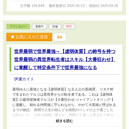
文字数 105,649
最終更新日 2025.05.13
登録日 2025.04.26
ファンタジー
連載中
長編
R15
お気に入りに追加
64
世界最弱で世界最強～【虚弱体質】の称号を持つ
世界最弱の異世界転生者はスキル【大番狂わせ】
に覚醒して特定条件下で世界最強になる
伊瀬カイト
最弱ゆえに最強となる【虚弱体質】な主人公の英雄譚。 リオナ村
で生まれたマルコは異世界からの転生者である。これは【虚弱体
質】の最弱冒険者マルコが【大番狂わせ‐ジャイアントキリング‐】
に覚醒し、頼れる仲間達に守られながら、やがて大英雄と呼ばれる
までの物語。 病弱で人生の殆んどを病院のベッドの上で過ごした
少年がいた。 少年は両親に愛され、周囲の人達にも恵まれて幸せ
そうに生きていたが、その心の中には常に情けなさと申し訳なさを
持っていた。 15歳の誕生日の日に少年はその生涯を終え、奇跡的