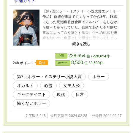
伊瀬カイト
【第7回ホラー・ミステリー小説大賞エントリー
作品】 両親が事故で亡くなってから3年。18歳
になった明瀬幽香は倉庫でアルバイトをしなが
ら細々と暮らしていた。倉庫で起きた不可解な
事故によって命を落とす幽香。生への執着も未
練も無いのに幽霊として現世に留まってしまっ
た幽香は同類である幽霊の姿を見れるようにな
ってしまって... これは怖がりな幽香が幽霊を怖
がったり怖がらなかったりして現世を彷徨う物
228,654
小説
位 / 228,654件
語である。
8,500
0pt
24h.ポイント
位 / 8,500件
ホラー
第7回ホラー・ミステリー小説大賞
ホラー
オカルト
心霊
女主人公
ギャグテイスト
現代
日常
怖くないホラー
文字数 3,248
最終更新日 2024.02.28
登録日 2024.02.27