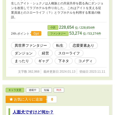
生したアイト・シュクノは人種族との共栄共存を図る為にダンジョ
ンを改造してラブホテルを作り出した。 これはアイトを支える従
業員達とのスローライフ（？）とラブホテルを利用する客達の物
語。
228,654
小説
位 / 228,654件
53,274
0pt
24h.ポイント
位 / 53,274件
ファンタジー
異世界ファンタジー
転生
恋愛要素あり
ダンジョン
経営
スローライフ
まったり
ギャグ
下ネタ
コメディ
文字数 382,968
最終更新日 2024.01.13
登録日 2023.11.11
キャラ文芸
連載中
短編
R15
お気に入りに追加
0
人面犬ですけど何か？