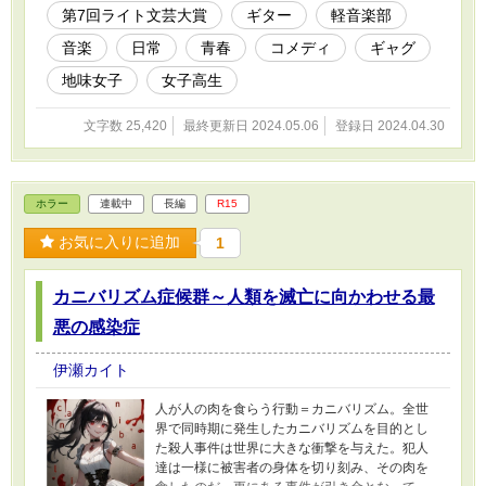
がギターと出会い、やがて音楽にのめり込んで
第7回ライト文芸大賞
ギター
軽音楽部
いく物語である。 ※HOTランキングやインセン
音楽
日常
青春
コメディ
ギャグ
ティブの関係で、一部例外を除き二千文字以上
の話は分割しています。読み辛いと感じた方は
地味女子
女子高生
アルファポリスのアプリが快適です。表紙はAI
イラストを加工した画像を使っています。
文字数 25,420
最終更新日 2024.05.06
登録日 2024.04.30
ホラー
連載中
長編
R15
お気に入りに追加
1
カニバリズム症候群～人類を滅亡に向かわせる最
悪の感染症
伊瀬カイト
人が人の肉を食らう行動＝カニバリズム。全世
界で同時期に発生したカニバリズムを目的とし
た殺人事件は世界に大きな衝撃を与えた。犯人
達は一様に被害者の身体を切り刻み、その肉を