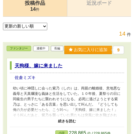
投稿作品
近況ボード
14
件
14
件
ファンタジー
連載中
長編
お気に入りに追加
9
天狗様、嫁に来ました
佐倉ミズキ
幼い頃に神隠しに会った紫乃（しの）は、両親の離婚後、意地悪な
義母と天真爛漫な義妹と生活をしていた。１０年後、夏祭りの日に
同級生の男子たちに襲われそうになる。 必死に逃げようとする紫
乃は、とっさに「ある言葉」を思い出して叫んだ。 『どうしても
俺の力が必要だったら、こう叫べ』 「天狗様、嫁に来ました！」
そう叫んだあと、紫乃を襲っていた男たちは突風に吹き飛ばされ
る。 そして目の前にいたのは、背中から大きな翼を広げた黒髪の
綺麗なだ男性――玄夜だった。 「俺の名前は玄夜、天狗だ。俺を
呼んだろう？ 契約が発動した」 唖然とする紫乃に、玄夜はこう
228,865
小説
位 / 228,865件