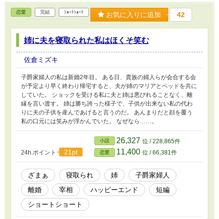
恋愛
完結
ｼｮｰﾄｼｮｰﾄ
お気に入りに追加
42
姉に夫を寝取られた私はほくそ笑む
佐倉ミズキ
子爵家婦人の私は新婚2年目。 ある日、貴族の婦人らが会合する会
が予定より早く終わり帰宅すると、夫が姉のマリアとベッドを共に
していた。 ショックを受ける私に夫と姉は悪びれることなく、離
縁を言い渡す。 姉は勝ち誇った様子で、子供が出来ない私の代わ
りに夫の子供を産んであげると言うのだ。 あんまりだと顔を覆う
私の口元には笑みが浮かんでいた。 なぜなら……。
26,327
小説
位 / 228,865件
11,400
21pt
24h.ポイント
位 / 66,381件
恋愛
ざまぁ
寝取られ
姉
子爵家婦人
離婚
宰相
ハッピーエンド
短編
ショートショート