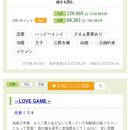
を抜けてきたというクラウは隣国からの留学生だった。 初めは警
戒していたミアだが、いつしかクラウと意気投合する。クラウはミ
アの事情を知っても優しかった。ミアもそんなクラウにほのかに思
228,865
小説
位 / 228,865件
いを寄せる。 しかし、クラウは国へ帰る事となり…。 「学校を卒
66,381
0pt
24h.ポイント
位 / 66,381件
恋愛
業したら、隣国の俺を頼ってきてほしい」 「わかりました」 けれ
ど卒業後、ミアが向かったのは……。 ※ベリーズカフェにも掲載
中（こちらの加筆修正版）
恋愛
ハッピーエンド
ざまぁ要素あり
溺愛
王子
公爵令嬢
結婚
元婚約者
イケメン
文字数 60,042
最終更新日 2023.05.24
登録日 2023.04.04
恋愛
完結
長編
お気に入りに追加
5
～LOVE GAME～
佐倉ミズキ
高校入学後、もう二度と会えないと思っていた幼馴染が超イケメン
になって登場！ 昔の傷を逆手に意地悪をしてくるのに、甘い雰囲