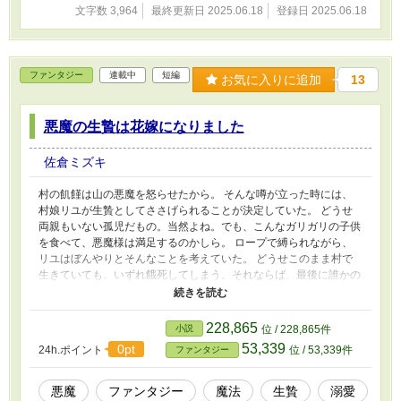
文字数 3,964
最終更新日 2025.06.18
登録日 2025.06.18
ファンタジー
連載中
短編
お気に入りに追加
13
悪魔の生贄は花嫁になりました
佐倉ミズキ
村の飢饉は山の悪魔を怒らせたから。 そんな噂が立った時には、
村娘リユが生贄としてささげられることが決定していた。 どうせ
両親もいない孤児だもの。当然よね。でも、こんなガリガリの子供
を食べて、悪魔様は満足するのかしら。 ロープで縛られながら、
リユはぼんやりとそんなことを考えていた。 どうせこのまま村で
生きていても、いずれ餓死してしまう。それならば、最後に誰かの
役に立ちたかった。 たとえそれが、悪魔であっても。 村人に担が
れて、悪魔の住む山奥へ運ばれるリユ。 洞窟の入口で、たった一
人取り残されたリユは悪魔の住処へと足を踏み入れた。 「今度の
228,865
小説
位 / 228,865件
生贄はまだ子供じゃねぇか」 うんざりした声が聞こえ、顔を上げ
53,339
0pt
24h.ポイント
位 / 53,339件
ファンタジー
るとそこには件の悪魔が……。 「悪魔様？」 「そうだけど」
「……子供？」 リユの目の前に居たのは、15歳のリユよりも小さ
く幼い男の子がいた。
悪魔
ファンタジー
魔法
生贄
溺愛