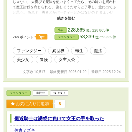
じゃない」 大喜びで魔法を使いまくってたら、その能力を買われ
て魔王討伐を命じられる。 楽しそうだからと了承し、旅に出てふ
と思う。 あれ？ 勇者とかパーティーとかはないの？ まぁいい
か。 社畜時代の根性で、魔法を使って人々を助け働きまくってた
ら魔王に見初められちゃった！？ 転生の恋愛？ファンタジー。
228,865
小説
位 / 228,865件
53,339
0pt
24h.ポイント
位 / 53,339件
ファンタジー
ファンタジー
異世界
転生
魔法
美少女
冒険
女主人公
文字数 10,517
最終更新日 2026.01.29
登録日 2025.12.24
ファンタジー
連載中
ｼｮｰﾄｼｮｰﾄ
お気に入りに追加
8
側近騎士は誘惑に負けて女王の手を取った
佐倉ミズキ