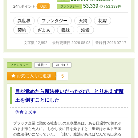
言った。 「お前はこれから俺の花嫁だ」
53,339
0pt
24h.ポイント
位 / 53,339件
ファンタジー
異世界
ファンタジー
天狗
花嫁
契約
ざまぁ
義妹
溺愛
文字数 12,992
最終更新日 2026.08.03
登録日 2026.07.17
ファンタジー
連載中
ｼｮｰﾄｼｮｰﾄ
お気に入りに追加
5
目が覚めたら魔法使いだったので、とりあえず魔
王を倒すことにした
佐倉ミズキ
ブラック企業に勤める社畜OLの真咲里奈は、ある日過労で倒れそ
のまま帰らぬ人に。 しかし次に目を覚ますと、里奈はオルト王国
の魔法使いになっていた。 「凄い、魔法があればなんでも出来る