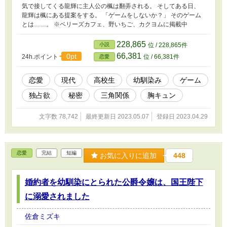
気で接してくる龍輝に主人公の楓は翻弄される。 そしてある日、
龍輝は楓にある提案をする。 「ゲームをしないか？」 そのゲーム
とは……。 ※ベリーズカフェ、野いちご、カクヨムに掲載中
228,865
小説
位 / 228,865件
66,381
0pt
24h.ポイント
位 / 66,381件
恋愛
恋愛
現代
高校生
幼馴染み
ゲーム
独占欲
秘密
三角関係
胸キュン
文字数 78,742
最終更新日 2023.05.07
登録日 2023.04.29
恋愛
完結
短編
お気に入りに追加
448
婚約者を幼馴染にとられた公爵令嬢は、国王陛下
に溺愛されました
佐倉ミズキ