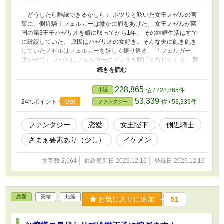
「どうしたら離縁できるかしら」 ポツリと呟いた女王ノゼルの言
葉に、側近騎士フェルガーは微かに眉をあげた。 女王ノゼルが隣
国の第3王子ハゼリオを婿に取ってから1年。 その結婚生活はすで
に破綻していた。 原因はハゼリオの女好き。そんな夫に飽き飽き
していたノゼルはフェルガーを妖しく振り返る。 「フェルガー、
脱がせて」 ノゼルはフェルガーにドレスを脱げと命じてくる。 背
中のリボンを取ると、そのまま絡みつく腕をほどけない。 「ハゼ
リオに復讐をしたいわ」 意味ありげな瞳にフェルガーはノゼルを
見据える。 フェルガーは女王ノゼルの手を取った
228,865
小説
位 / 228,865件
53,339
0pt
24h.ポイント
位 / 53,339件
ファンタジー
ファンタジー
恋愛
女王陛下
側近騎士
ざまぁ要素あり（少し）
イケメン
文字数 2,664
最終更新日 2025.12.16
登録日 2025.12.16
恋愛
完結
短編
お気に入りに追加
51