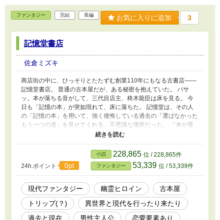
ファンタジー
完結
長編
お気に入りに追加
3
記憶堂書店
佐倉ミズキ
商店街の中に、ひっそりとたたずむ創業110年にもなる古書店――
記憶堂書店。 普通の古本屋だが、ある秘密を抱えていた。 パサ
ッ。本が落ちる音がして、三代目店主、柊木龍臣は床を見る。 今
日も「記憶の本」が突如現れて、床に落ちた。 記憶堂は、その人
の「記憶の本」を用いて、強く後悔している過去の「選ばなかった
もう一つの道」を見せてくれる、不思議な場所だった。 「本が落
ちたわ」 記憶堂に住み着く幽霊、あずみは龍臣に抱き付きながら
そう伝える。 昔の赤い袴にリボンで髪を結っている姿のあずみ
は、龍臣に好意を寄せていた。 しかし、龍臣はあずみの声が聞こ
228,865
小説
位 / 228,865件
えて、会話ができるのに、姿を見ることが出来なかった。 反面、
53,339
0pt
24h.ポイント
位 / 53,339件
ファンタジー
記憶堂にいつも来る龍臣の幼馴染みの高校生、修也はその姿を見る
ことが出来ていた。 記憶堂に「記憶の本」をもとめてやってくる
人を案内していく中で、修也の過去やあずみの過去も複雑に絡んで
現代ファンタジー
幽霊ヒロイン
古本屋
きていた。 あずみに微かな想いを寄せていた龍臣はーーー……。
トリップ(？)
異世界と現代を行ったり来たり
※ベリーズカフェ、野いちごにも掲載中
過去と現在
男性主人公
恋愛要素あり