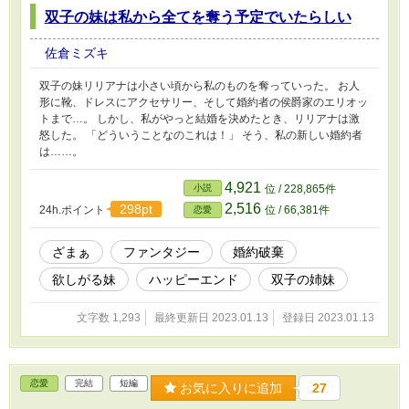
双子の妹は私から全てを奪う予定でいたらしい
佐倉ミズキ
双子の妹リリアナは小さい頃から私のものを奪っていった。 お人
形に靴、ドレスにアクセサリー、そして婚約者の侯爵家のエリオッ
トまで…。 しかし、私がやっと結婚を決めたとき、リリアナは激
怒した。 「どういうことなのこれは！」 そう、私の新しい婚約者
は……。
4,921
小説
位 / 228,865件
2,516
298pt
24h.ポイント
位 / 66,381件
恋愛
ざまぁ
ファンタジー
婚約破棄
欲しがる妹
ハッピーエンド
双子の姉妹
文字数 1,293
最終更新日 2023.01.13
登録日 2023.01.13
恋愛
完結
短編
お気に入りに追加
27