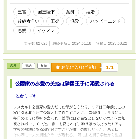
おりますのであわせてお楽しみください。
王宮
国王陛下
薬師
結婚
後継者争い
王妃
溺愛
ハッピーエンド
恋愛
イケメン
文字数 82,028
最終更新日 2024.01.18
登録日 2023.08.22
恋愛
完結
短編
お気に入りに追加
171
公爵家の赤髪の美姫は隣国王子に溺愛される
佐倉ミズキ
レスカルト公爵家の愛人だった母が亡くなり、ミアは二年前にこの
家に引き取られて令嬢として過ごすことに。 異母姉、サラサには
毎日のように嫌味を言われ、義母には存在などしないかのように無
視され過ごしていた。 誰にも愛されず、独りぼっちだったミアは
学校の敷地にある湖で過ごすことが唯一の癒しだった。 ある日、
その湖に一人の男性クラウが現れる。 隣にある男子学校から生垣