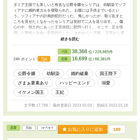
ダミア王国でも美しいと有名な公爵令嬢セシリアは、幼馴染でソフ
ィアナに婚約者ガルを寝取られた。 お腹には子供までいるとい
う。ソフィアナの計画的犯行だった。 悔しかったが、取り乱すと
ころを見せたくなかったセシリアは笑顔で二人を送り出す。。 傷
心の中、領土内にあった王宮病院に慰問へ行く。 そこで、足を怪
我した男性と出会い意気投合した。 それから一月後。 王宮から成
人を祝うパーティーが開かれるとのことでセシリアはしぶしぶ参加
することになった。 やはりそこでも、ソフィアナに嫌味を言われ
てしまう。 つい、言い返しそうななったその時。 声をかけてきた
38,368
小説
位 / 228,865件
のはあの王宮病院で出会った男性だった。 彼の正体はーー……。
16,699
7pt
24h.ポイント
位 / 66,381件
恋愛
※カクヨム、ベリーズカフェにも掲載中
公爵令嬢
幼馴染
婚約破棄
国王陛下
ざまぁ要素あり
ハッピーエンド
溺愛
イケメン国王
王妃
文字数 17,788
最終更新日 2023.02.03
登録日 2023.01.16
恋愛
完結
ｼｮｰﾄｼｮｰﾄ
お気に入りに追加
189