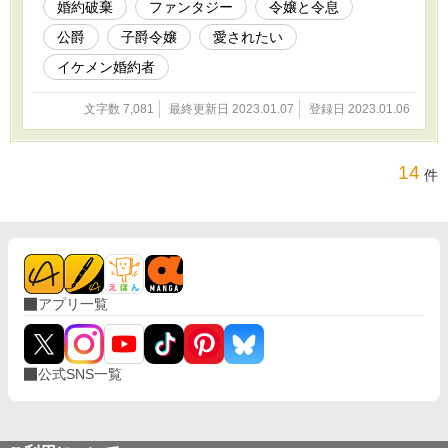
婚約破棄
ファンタジー
令嬢と令息
公爵
子爵令嬢
愛されたい
イケメン婚約者
文字数 7,081
最終更新日 2023.01.07
登録日 2023.01.06
14
件
アプリ一覧
公式SNS一覧