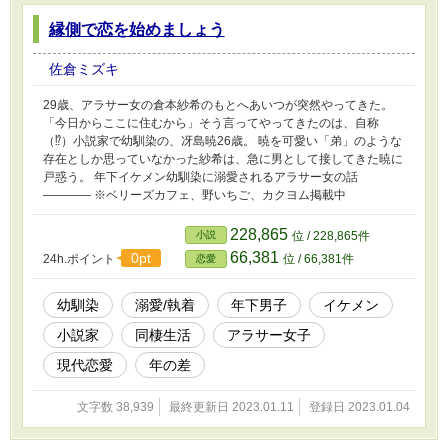
縁側で恋を始めましょう
佐倉ミズキ
29歳、アラサー女の倉本紗希のもとへあいつが突然やってきた。
「今日からここに住むから」そう言ってやってきたのは、自称
（⁉）小説家で幼馴染の、冴島暁26歳。 暁を可愛い「弟」のような
存在としか思っていなかった紗希は、急に男として接してきた暁に
戸惑う。 年下イケメン幼馴染に溺愛されるアラサー女の話
―――― ※ベリーズカフェ、野いちご、カクヨム掲載中
228,865
小説
位 / 228,865件
66,381
0pt
24h.ポイント
位 / 66,381件
恋愛
幼馴染
溺愛/執着
年下男子
イケメン
小説家
同棲生活
アラサー女子
現代恋愛
年の差
文字数 38,939
最終更新日 2023.01.11
登録日 2023.01.04