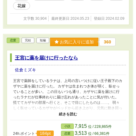
花嫁
文字数 30,904
最終更新日 2024.05.23
登録日 2024.02.09
恋愛
完結
短編
お気に入りに追加
360
王宮に薬を届けに行ったなら
佐倉ミズキ
王宮で薬師をしているラナは、上司の言いつけに従い王子殿下のカ
ザヤに薬を届けに行った。 カザヤは生まれつき体が弱く、臥せっ
ていることが多い。 この日もいつも通り、カザヤに薬を届けに行
ったラナだが仕事終わりに届け忘れがあったことに気が付いた。
慌ててカザヤの部屋へ行くと、そこで目にしたものは……。 弱々
しく臥せっているカザヤがベッドから起き上がり、元気に動き回っ
ていたのだ。 「俺の秘密を知ったのだから部屋から出すわけには
いかない」 驚くラナに、カザヤは不敵な笑みを浮かべた。 「今
日、国王が崩御する。だからお前を部屋から出すわけにはいかな
7,915
小説
位 / 228,865件
い」 ※ベリーズカフェにも掲載中です。そちらではラナの設定が
3,513
184pt
24h.ポイント
位 / 66,381件
恋愛
変わっています。（貴族→庶民）それにより、内容も少し変更して