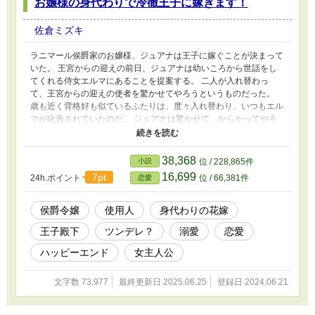
お嬢様の身代わりで冷徹王子に嫁ぎます！
佐倉ミズキ
ラニマール侯爵家のお嬢様、ジュアナは王子に嫁ぐことが決まって
いた。 王宮からの迎えの前日、ジュアナは幼いころから世話をし
てくれる侍女エルマにあることを提案する。 二人が入れ替わっ
て、王宮からの迎えの使者を驚かせてやろうというものだった。
歳も近く背格好も似ているふたりは、度々入れ替わり、いつもエル
マが叱責されていたのだ。 ジュアナは驚かせて、からかってやろ
うと言う。 エルマは必至で拒否するが、我がままお嬢様ジュアナ
の言うことには逆らえない。 「使者を驚かせたらすぐに出てきて
種明かししてくださいね」 と、しぶしぶ入れ替わることを承諾。
38,368
小説
位 / 228,865件
翌日。 ドレスに身を包んだエルマは屋敷内が騒然としていること
16,699
7pt
24h.ポイント
位 / 66,381件
恋愛
に気が付く。 そしてジュアナの父親である侯爵にとんでもないこ
とを言われるのであったーー……。
侯爵令嬢
使用人
身代わりの花嫁
王子殿下
ツンデレ？
溺愛
恋愛
ハッピーエンド
女主人公
文字数 73,977
最終更新日 2025.06.25
登録日 2024.06.21