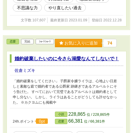
不思議な力
やり直したい過去
文字数 107,607
最終更新日 2023.01.09
登録日 2022.12.28
恋愛
完結
ｼｮｰﾄｼｮｰﾄ
お気に入りに追加
74
婚約破棄したいのに今さら溺愛なんてしないで！
佐倉ミズキ
「婚約破棄をしてください」 子爵家令嬢ライラは、心地よい日差
しと素敵な庭で婚約者である公爵家 跡継ぎであるアルベルトにそ
う告げた。 すべてにおいて完璧であるアルベルトは婚約者として
申し分ない。 しかし、ライラはあることがどうしても許せなかっ
た。 ※カクヨムにも掲載中
228,865
小説
位 / 228,865件
66,381
0pt
24h.ポイント
位 / 66,381件
恋愛