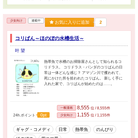
少女向け
連載中
お気に入りに追加
2
コリぱん～ほのぼの水槽生活～
叶 望
熱帯魚で水槽のお掃除屋さんとして知られるコ
リドラス。 コリドラス・パンダのコリぱんの日
常は一体どんな感じ？ アマゾン川で攫われて、
死にかけた所を拾われたコリぱん。 新しく手に
入れた家で、コリぱんが始めたのは……。
8,555
一般漫画
位 / 8,555件
1,155
0pt
24h.ポイント
位 / 1,155件
少女向け
ギャグ・コメディ
日常
熱帯魚
のんびり