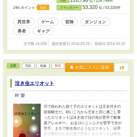
228,796
小説
位 / 228,796件
53,320
0pt
24h.ポイント
位 / 53,320件
ファンタジー
異世界
ゲーム
冒険
ダンジョン
勇者
ギャグ
文字数 16,556
最終更新日 2018.05.25
登録日 2018.05.20
恋愛
完結
短編
R15
お気に入りに追加
18
泣き虫エリオット
叶 望
川で拾われた捨て子のエリオットは王女付きの
近衛騎士だ。幼いころから王女と共に過ごし育
ったエリオットは泣き虫で日の光が苦手で銀食
器アレルギー。 おまけにニンニクが苦手で水が
苦手。まるで吸血鬼のようなエリオット。結界
石の復旧のための旅で王女とエリオットは吸血