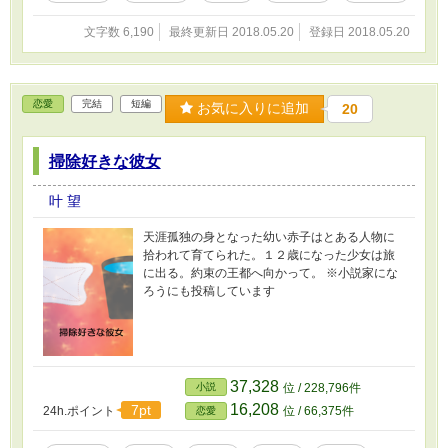
文字数 6,190
最終更新日 2018.05.20
登録日 2018.05.20
恋愛
完結
短編
お気に入りに追加
20
掃除好きな彼女
叶 望
天涯孤独の身となった幼い赤子はとある人物に
拾われて育てられた。１２歳になった少女は旅
に出る。約束の王都へ向かって。 ※小説家にな
ろうにも投稿しています
37,328
小説
位 / 228,796件
16,208
7pt
24h.ポイント
位 / 66,375件
恋愛