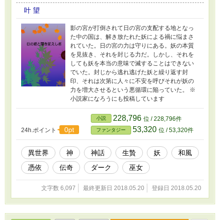
叶 望
影の宮が打倒されて日の宮の支配する地となっ
た中の国は、解き放たれた妖による禍に悩まさ
れていた。日の宮の力は守りにある。妖の本質
を見抜き、それを封じる力だ。しかし、それを
しても妖を本当の意味で滅することはできない
でいた。封じから逃れ逃げた妖と繰り返す封
印、それは次第に人々に不安を呼びそれが妖の
力を増大させるという悪循環に陥っていた。 ※
小説家になろうにも投稿しています
228,796
小説
位 / 228,796件
53,320
0pt
24h.ポイント
位 / 53,320件
ファンタジー
異世界
神
神話
生贄
妖
和風
憑依
伝奇
ダーク
巫女
文字数 6,097
最終更新日 2018.05.20
登録日 2018.05.20