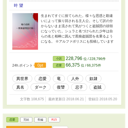
叶 望
生まれてすぐに捨てられた。様々な思惑と勘違
いによって振り回される主人公。そして訳の分
からないまま流されて気がつくと盗賊団の頭領
になっていた。シュラと名づけられた少年は自
らの名と相棒に因んで黒狼盗賊団を名乗るよう
になる。 ※アルファポリスにも投稿しています
228,796
小説
位 / 228,796件
66,375
0pt
24h.ポイント
位 / 66,375件
恋愛
異世界
恋愛
竜
人外
奴隷
真名
ダーク
復讐
忌子
盗賊
文字数 108,675
最終更新日 2018.06.21
登録日 2018.05.20
恋愛
完結
長編
R15