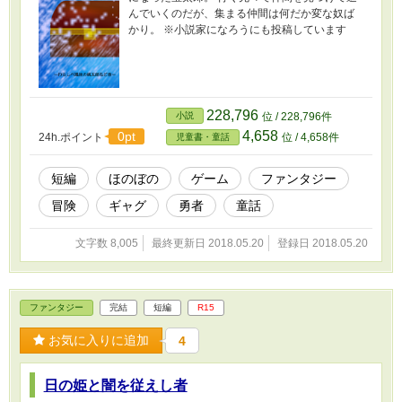
んでいくのだが、集まる仲間は何だか変な奴ば
かり。 ※小説家になろうにも投稿しています
228,796
小説
位 / 228,796件
4,658
0pt
24h.ポイント
位 / 4,658件
児童書・童話
短編
ほのぼの
ゲーム
ファンタジー
冒険
ギャグ
勇者
童話
文字数 8,005
最終更新日 2018.05.20
登録日 2018.05.20
ファンタジー
完結
短編
R15
お気に入りに追加
4
日の姫と闇を従えし者