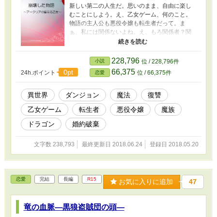
新しい第二の人生だ。思いのまま、自由に楽し
むことにしよう。え、乙女ゲーム、何のこと。
物語の主人公も悪役令嬢も転生者だって。ま
ぁ、私には関係ないよね。え、もろ関係者？関
わらなければどうでもいいよ。復讐、乙女ゲー
ム、利用できるものは何でも利用しようじゃな
いか。私は剣と魔法、魔物や冒険溢れるこの世
228,796
小説
位 / 228,796件
界で自由に生きる。これは乙女ゲームを崩壊さ
66,375
0pt
24h.ポイント
位 / 66,375件
恋愛
せた少女の物語。 ※小説家になろうにも投稿し
ています
異世界
ダンジョン
魔法
復讐
乙女ゲーム
転生者
悪役令嬢
魔族
ドラゴン
婚約破棄
文字数 238,793
最終更新日 2018.06.24
登録日 2018.05.20
恋愛
完結
長編
R15
お気に入りに追加
47
竜の血脈―黒狼盗賊団の頭―