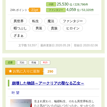
それは長い時間との戦いだ。時間を有意義に楽
25,530
小説
位 / 228,796件
しく過ごしたい。その思いがリズレットを突き
4,059
21pt
24h.ポイント
位 / 53,320件
ファンタジー
動かす原点となった。 ※他サイトにも投稿して
います。
異世界
転生
魔法
ファンタジー
暇つぶし
男装
貴族
ヒロイン
ざまぁ
文字数 53,557
最終更新日 2020.05.28
登録日 2020.02.06
恋愛
完結
長編
R15
お気に入りに追加
290
崩壊した物語～アークリアの聖なる乙女～
叶 望
生まれ変わり、輪廻転生、それも異世界転生し
たと気がついたのはいつだったか。せっかくの