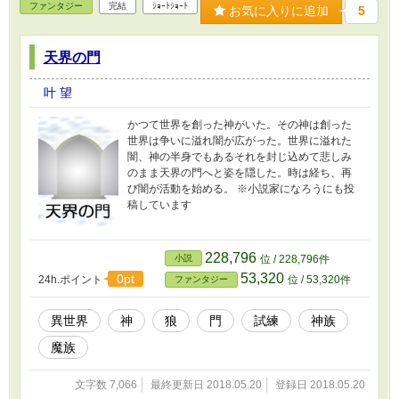
ファンタジー
完結
ｼｮｰﾄｼｮｰﾄ
お気に入りに追加
5
天界の門
叶 望
かつて世界を創った神がいた。その神は創った
世界は争いに溢れ闇が広がった。世界に溢れた
闇、神の半身でもあるそれを封じ込めて悲しみ
のまま天界の門へと姿を隠した。時は経ち、再
び闇が活動を始める。 ※小説家になろうにも投
稿しています
228,796
小説
位 / 228,796件
53,320
0pt
24h.ポイント
位 / 53,320件
ファンタジー
異世界
神
狼
門
試練
神族
魔族
文字数 7,066
最終更新日 2018.05.20
登録日 2018.05.20