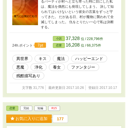
るパーティが村へと立ち寄った時に目にした私
は、魔法を偶然にも発現してしまう。 決して知
られてはいけないという彼女の言葉をずっと守
ってきた。 だがある日、村が魔物に襲われて全
滅してしまった。 仇をとりたい一心で私は決断
する。
37,328
小説
位 / 228,796件
16,208
7pt
24h.ポイント
位 / 66,375件
恋愛
異世界
キス
魔法
ハッピーエンド
悪魔
浄化
養女
ファンタジー
残酷描写あり
文字数 31,776
最終更新日 2017.10.26
登録日 2017.10.17
恋愛
完結
短編
R15
お気に入りに追加
177