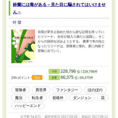
鈴蘭には毒がある－見た目に騙されてはいけませ
ん－
叶 望
自我が芽生え始めた頃から妙な記憶を持ってい
たリリーナ。 自分が箱入り娘だと認識し、そこ
からの脱却を試みようとする。 書庫で本の虫と
なったリリーナは、冒険者に憧れ、家に内緒で
冒険に出ていく。
228,796
小説
位 / 228,796件
66,375
0pt
24h.ポイント
位 / 66,375件
恋愛
冒険者
異世界
ファンタジー
ほのぼの
魔法
転生者
規格外
ダンジョン
花
ハッピーエンド
文字数 54,873
最終更新日 2017.09.28
登録日 2017.09.12