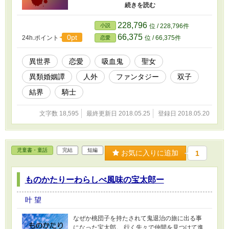
鬼に襲われて……。 ※小説家になろうにも投稿
しています
228,796
小説
位 / 228,796件
66,375
0pt
24h.ポイント
位 / 66,375件
恋愛
異世界
恋愛
吸血鬼
聖女
異類婚姻譚
人外
ファンタジー
双子
結界
騎士
文字数 18,595
最終更新日 2018.05.25
登録日 2018.05.20
児童書・童話
完結
短編
お気に入りに追加
1
ものかたりーわらしべ風味の宝太郎ー
叶 望
なぜか桃団子を持たされて鬼退治の旅に出る事
になった宝太郎。 行く先々で仲間を見つけて進