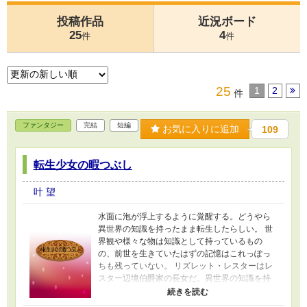
投稿作品
近況ボード
25
4
件
件
25
1
2
件
ファンタジー
完結
短編
お気に入りに追加
109
転生少女の暇つぶし
叶 望
水面に泡が浮上するように覚醒する。どうやら
異世界の知識を持ったまま転生したらしい。 世
界観や様々な物は知識として持っているもの
の、前世を生きていたはずの記憶はこれっぽっ
ちも残っていない。 リズレット・レスターはレ
スター辺境伯爵家の長女だ。異世界の知識を持
つリズレットは娯楽がろくにない世界で暇を持
て余していた。 赤子なので当然ではあるものの