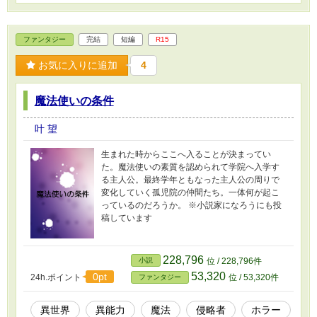
ファンタジー
完結
短編
R15
お気に入りに追加
4
魔法使いの条件
叶 望
生まれた時からここへ入ることが決まってい
た。魔法使いの素質を認められて学院へ入学す
る主人公。最終学年ともなった主人公の周りで
変化していく孤児院の仲間たち。一体何が起こ
っているのだろうか。 ※小説家になろうにも投
稿しています
228,796
小説
位 / 228,796件
53,320
0pt
24h.ポイント
位 / 53,320件
ファンタジー
異世界
異能力
魔法
侵略者
ホラー