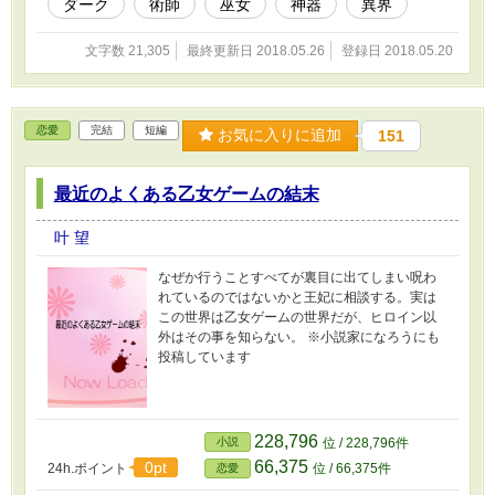
ダーク
術師
巫女
神器
異界
文字数 21,305
最終更新日 2018.05.26
登録日 2018.05.20
恋愛
完結
短編
お気に入りに追加
151
最近のよくある乙女ゲームの結末
叶 望
なぜか行うことすべてが裏目に出てしまい呪わ
れているのではないかと王妃に相談する。実は
この世界は乙女ゲームの世界だが、ヒロイン以
外はその事を知らない。 ※小説家になろうにも
投稿しています
228,796
小説
位 / 228,796件
66,375
0pt
24h.ポイント
位 / 66,375件
恋愛