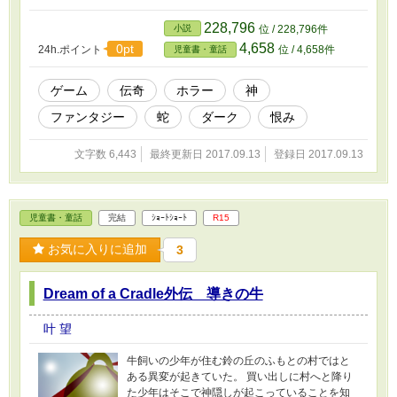
228,796
小説
位 / 228,796件
4,658
0pt
24h.ポイント
位 / 4,658件
児童書・童話
ゲーム
伝奇
ホラー
神
ファンタジー
蛇
ダーク
恨み
文字数 6,443
最終更新日 2017.09.13
登録日 2017.09.13
児童書・童話
完結
ｼｮｰﾄｼｮｰﾄ
R15
お気に入りに追加
3
Dream of a Cradle外伝 導きの牛
叶 望
牛飼いの少年が住む鈴の丘のふもとの村ではと
ある異変が起きていた。 買い出しに村へと降り
た少年はそこで神隠しが起こっていることを知