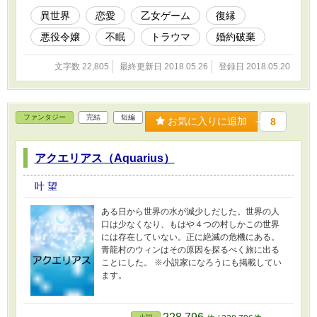
異世界
恋愛
乙女ゲーム
復縁
悪役令嬢
不眠
トラウマ
婚約破棄
文字数 22,805
最終更新日 2018.05.26
登録日 2018.05.20
ファンタジー
完結
短編
お気に入りに追加
8
アクエリアス（Aquarius）
叶 望
ある日から世界の水が減少しだした。世界の人
口は少なくなり、もはや４つの村しかこの世界
には存在していない。正に絶滅の危機にある。
青龍村のウィンはその原因を探るべく旅に出る
ことにした。 ※小説家になろうにも掲載してい
ます。