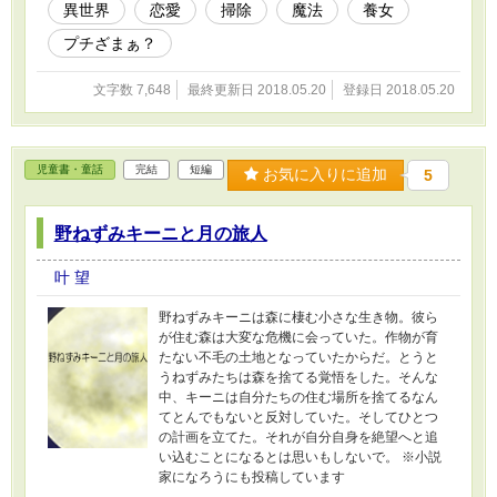
異世界
恋愛
掃除
魔法
養女
プチざまぁ？
文字数 7,648
最終更新日 2018.05.20
登録日 2018.05.20
児童書・童話
完結
短編
お気に入りに追加
5
野ねずみキーニと月の旅人
叶 望
野ねずみキーニは森に棲む小さな生き物。彼ら
が住む森は大変な危機に会っていた。作物が育
たない不毛の土地となっていたからだ。とうと
うねずみたちは森を捨てる覚悟をした。そんな
中、キーニは自分たちの住む場所を捨てるなん
てとんでもないと反対していた。そしてひとつ
の計画を立てた。それが自分自身を絶望へと追
い込むことになるとは思いもしないで。 ※小説
家になろうにも投稿しています