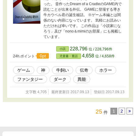
った。 昔作ったDream of a CradleのGAME内で
読むことが出来る外伝。 GAMEに登場する導き
牛カウベル君の誕生秘話。 ※ゲーム本編とは関
係のない内容になっています。 気軽にお読みい
ただければ幸いです。 この作品は「小説家にな
ろう」及び「nono＆mimiのお部屋」にも掲載し
ています。
228,796
小説
位 / 228,796件
4,658
0pt
24h.ポイント
位 / 4,658件
児童書・童話
ゲーム
神
牛飼い
伝奇
ホラー
ファンタジー
ダーク
異能
文字数 4,705
最終更新日 2017.09.13
登録日 2017.09.13
25
1
2
件