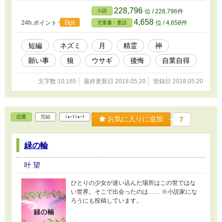
228,796
小説
位 / 228,796件
4,658
0pt
24h.ポイント
位 / 4,658件
児童書・童話
短編
ネズミ
月
精霊
神
願い事
狼
ウサギ
後悔
自業自得
文字数 10,165
最終更新日 2018.05.20
登録日 2018.05.20
恋愛
完結
ｼｮｰﾄｼｮｰﾄ
お気に入りに追加
7
緑の輪
叶 望
ひとりの少女が迷い込んだ場所はこの世ではな
い世界。そこで出会ったのは…… ※小説家にな
ろうにも投稿しています。