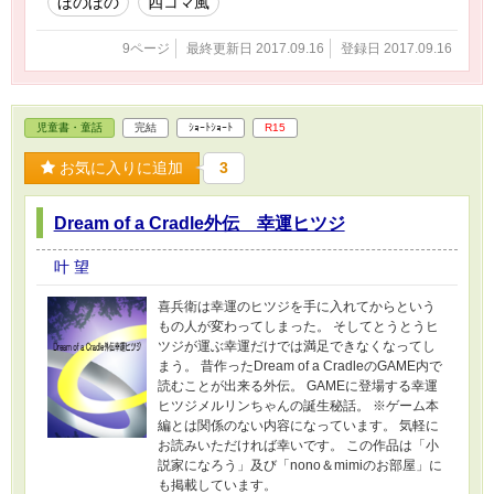
ほのぼの
四コマ風
9ページ
最終更新日 2017.09.16
登録日 2017.09.16
児童書・童話
完結
ｼｮｰﾄｼｮｰﾄ
R15
お気に入りに追加
3
Dream of a Cradle外伝 幸運ヒツジ
叶 望
喜兵衛は幸運のヒツジを手に入れてからという
もの人が変わってしまった。 そしてとうとうヒ
ツジが運ぶ幸運だけでは満足できなくなってし
まう。 昔作ったDream of a CradleのGAME内で
読むことが出来る外伝。 GAMEに登場する幸運
ヒツジメルリンちゃんの誕生秘話。 ※ゲーム本
編とは関係のない内容になっています。 気軽に
お読みいただければ幸いです。 この作品は「小
説家になろう」及び「nono＆mimiのお部屋」に
も掲載しています。