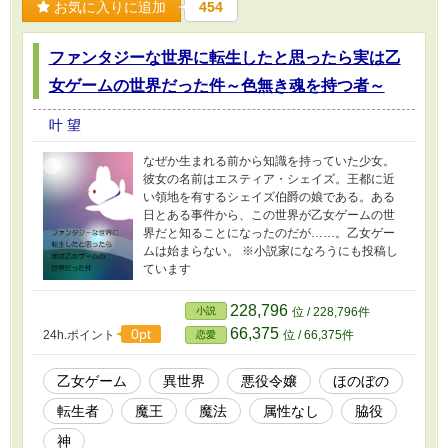
お気に入りに追加
454
ファンタジーな世界に転生したと思ったら実は乙
女ゲームの世界だった件～色無き魂を持つ者～
叶 望
なぜか生まれる前から知識を持っていた少女。
彼女の名前はエスティア・シェイズ。王都に近
い領地を有するシェイズ伯爵の娘である。ある
日とある事件から、この世界が乙女ゲームの世
界だと知ることになったのだが……。乙女ゲー
ムは始まらない。 ※小説家になろうにも投稿し
ています
228,796
小説
位 / 228,796件
66,375
0pt
24h.ポイント
位 / 66,375件
恋愛
乙女ゲーム
異世界
悪役令嬢
ほのぼの
転生者
魔王
魔法
属性なし
脇役
神