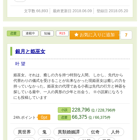
文字数 66,893
最終更新日 2018.06.09
登録日 2018.05.20
恋愛
連載中
短編
R15
お気に入りに追加
7
銀月と姫巫女
叶 望
姫巫女。それは、癒しの力を持つ特別な人間。 しかし、先代から
代替わりの儀式を受けることが出来なかった現姫巫女は癒しの力を
持っていなかった。姫巫女の代理である小夜は先代の行方と神器を
探している最中、一人の異形の少年と出会う。 ※小説家になろう
にも投稿しています
228,796
小説
位 / 228,796件
66,375
0pt
24h.ポイント
位 / 66,375件
恋愛
異世界
鬼
異類婚姻譚
伝奇
人外