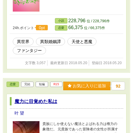
228,796
小説
位 / 228,796件
66,375
0pt
24h.ポイント
位 / 66,375件
恋愛
異世界
異類婚姻譚
天使と悪魔
ファンタジー
文字数 3,057
最終更新日 2018.05.20
登録日 2018.05.20
恋愛
完結
短編
R15
お気に入りに追加
92
魔力に目覚めた私は
叶 望
貴族にしか使えない魔法とよばれる力は権力の
象徴だ。 元貴族であった冒険者の女性が所属す