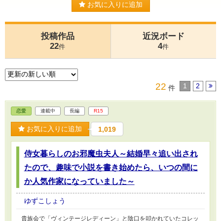
お気に入りに追加
投稿作品
近況ボード
22
4
件
件
22
1
2
件
恋愛
連載中
長編
R15
お気に入りに追加
1,019
侍女暮らしのお邪魔虫夫人～結婚早々追い出され
たので、趣味で小説を書き始めたら、いつの間に
か人気作家になっていました～
ゆずこしょう
貴族会で「ヴィンテージレディーン」と陰口を叩かれていたコレッ