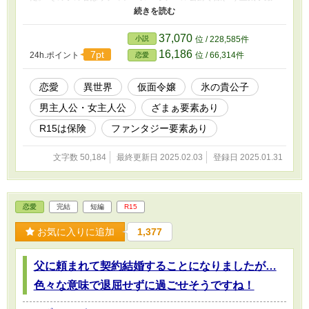
下の婚約者としてずっと王太子妃教育を受けてきたリディアーヌ。
「貴族の令嬢は顔に出してはいけません。」 「常に王太子殿下の
少し後ろを歩くのが基本です。」 「貴族の令嬢としてできないこ
37,070
小説
位 / 228,585件
とがあっては行けません。全て完璧にこなせるようにしなさい。」
16,186
7pt
24h.ポイント
位 / 66,314件
恋愛
王太子妃教育を始めてから、次第に表情が抜け落ち、いつからか仮
面令嬢と呼ばれるようになった。 そんな2人がひょんな事から出会
い、ひょんな事から恋に落ちる物語。
恋愛
異世界
仮面令嬢
氷の貴公子
男主人公・女主人公
ざまぁ要素あり
R15は保険
ファンタジー要素あり
文字数 50,184
最終更新日 2025.02.03
登録日 2025.01.31
恋愛
完結
短編
R15
お気に入りに追加
1,377
父に頼まれて契約結婚することになりましたが…
色々な意味で退屈せずに過ごせそうですね！