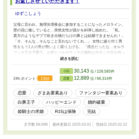
お返しさせていただきます！
ゆずこしょう
父母に言われ、無理矢理夜会に参加することになったメロライン。
壁の花に徹していると…突然女性が誰かを糾弾し始めた。 「私、
貴方のようなデブで吹き出物だらけの豚とは結婚できませんわ！」
「そ、そんな…そんなこと言わないでくれ…」 女性に縋り付く男
性をもう1人の男が勢いよく蹴り上げる。 「残念だったな…オルラ
フィオ王太子殿下。お前とパルサティラの婚約は今日この日を持っ
て破棄させてもらおう。」 一人の男が鼻血を出しながら膝から崩
れ落ちた。 「フッ…なんだ。あんな性根の腐ったヤツらなんて放
っておけ。オルラフィオ王太子殿下いいことを考えたぞ。私と婚約
30,143
小説
位 / 228,585件
するのはどうだろうか。」 閃いたとばかりにメロラインはオルラ
12,889
14pt
24h.ポイント
位 / 66,314件
恋愛
フィオに求婚を迫ったのであった。
恋愛
ざまあ要素あり
ファンタジー要素あり
白豚王子
ハッピーエンド
婚約破棄
姫騎士の求婚
R15は保険
完結
文字数 89,098
最終更新日 2025.03.01
登録日 2025.02.22