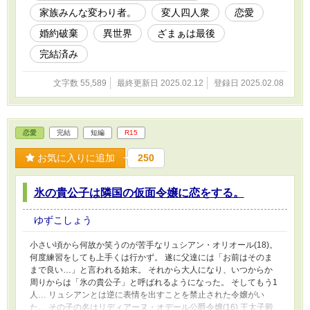
家族みんな変わり者。
変人四人衆
恋愛
婚約破棄
異世界
ざまぁは最後
完結済み
文字数 55,589
最終更新日 2025.02.12
登録日 2025.02.08
恋愛
完結
短編
R15
お気に入りに追加
250
氷の貴公子は隣国の仮面令嬢に恋をする。
ゆずこしょう
小さい頃から何故か笑うのが苦手なリュシアン・オリオール(18)。
何度練習をしても上手くは行かず。 遂に父達には「お前はそのま
まで良い…」と言われる始末。 それから大人になり、いつからか
周りからは「氷の貴公子」と呼ばれるようになった。 そしてもう1
人… リュシアンとは逆に表情を出すことを禁止された令嬢がい
た。 その子の名はリディアーヌ・オデール公爵令嬢(16) 王太子殿