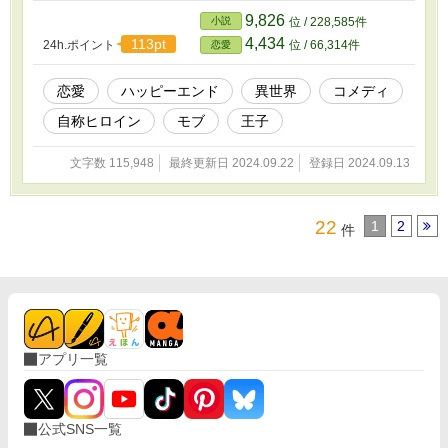
9,826
小説
位 / 228,585件
4,434
113pt
24h.ポイント
位 / 66,314件
恋愛
恋愛
ハッピーエンド
異世界
コメディ
自称ヒロイン
モブ
王子
文字数 115,948
最終更新日 2024.09.22
登録日 2024.09.13
22
1
2
件
アプリ一覧
公式SNS一覧