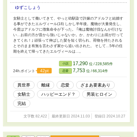
ゆずこしょう
女騎士として働いてきて、やっと幼馴染で許嫁のアドルフと結婚す
る事ができたエルヴィール(18) しかし半年後。魔物が大量発生し、
今度はアドルフに徴集命令が下った。 ｢俺は魔物討伐なんか行けな
い…お前の方が昔から強いじゃないか。か、かわりにお前が行って
きてくれ！｣ 頑張って伸ばした髪を短く切られ、荷物を持たされる
とそのまま有無を言わさず家から追い出された。 そして…5年の任
期を終えて帰ってきたエルヴィールは…。
17,290
小説
位 / 228,585件
7,753
42pt
24h.ポイント
位 / 66,314件
恋愛
異世界
離縁
恋愛
ざまあ要素あり
女騎士
ハッピーエンド？
男装ヒロイン
完結
文字数 82,422
最終更新日 2024.11.03
登録日 2024.10.27