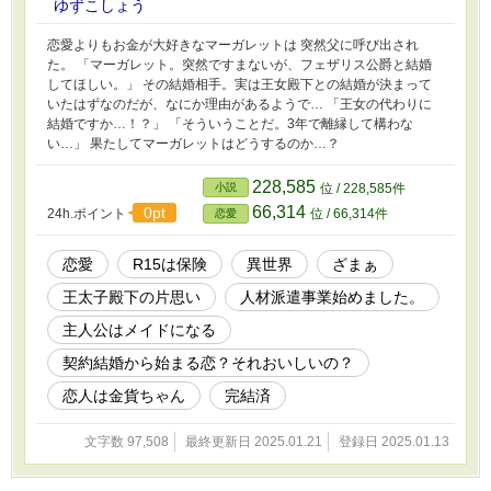
ゆずこしょう
恋愛よりもお金が大好きなマーガレットは 突然父に呼び出され
た。 「マーガレット。突然ですまないが、フェザリス公爵と結婚
してほしい。」 その結婚相手。実は王女殿下との結婚が決まって
いたはずなのだが、なにか理由があるようで… 「王女の代わりに
結婚ですか…！？」 「そういうことだ。3年で離縁して構わな
い…」 果たしてマーガレットはどうするのか…？
228,585
小説
位 / 228,585件
66,314
0pt
24h.ポイント
位 / 66,314件
恋愛
恋愛
R15は保険
異世界
ざまぁ
王太子殿下の片思い
人材派遣事業始めました。
主人公はメイドになる
契約結婚から始まる恋？それおいしいの？
恋人は金貨ちゃん
完結済
文字数 97,508
最終更新日 2025.01.21
登録日 2025.01.13