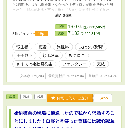
ら1週間後。 1度も顔を出さなかったオディロンが顔を見せたと思
ったら… 頼みがあると言って重くて大きな袋を押し付けてきた。
そしてその中を見てみると… 産まれたばかりの子供が入ってい
た。 「本当に腹が立つわ！98歳まで生き抜いたババアの根性舐め
るんじゃないわよ。ここまで来たらオディロンとその愛人をけちょ
16,074
小説
位 / 228,585件
んけちょんにしてやるんだから！」
7,132
49pt
24h.ポイント
位 / 66,314件
恋愛
転生者
恋愛
異世界
夫はクズ野郎
王子殿下
領地改革
飯テロ？
ざまぁは複数回発生
ファンタジー
完結
文字数 179,203
最終更新日 2025.05.04
登録日 2025.04.20
恋愛
完結
短編
お気に入りに追加
1,455
婚約破棄の現場に遭遇したので私から求婚するこ
とにしました！白豚と嘲笑った皆様には誠心誠意