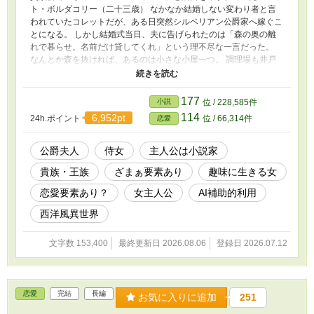
ト・ボルダコリー（二十三歳） なかなか結婚しない変わり者と言
われていたコレットだが、ある日突然シルベリアン公爵家へ嫁ぐこ
とになる。 しかし結婚式当日、夫に告げられたのは「森の奥の離
れで暮らせ。名前だけ貸してくれ」という理不尽な一言だった。
なんとか森を抜ければ、あるのは小さな小屋一つ。 調理場も井戸
もなく、あるのは“離れ”とは名ばかりの物置小屋だけ。 しかし、コ
レットは絶望すること無く、着ていたドレスを切ってベッドを作り
始める。 「藁のベッドで寝てみたかったのよね。」 さらに自ら変
177
小説
位 / 228,585件
装して本邸へ潜入し、夫の愛人アリスの専属侍女・アレットとして
114
6,952pt
24h.ポイント
位 / 66,314件
恋愛
働き始めて…… 傲慢な夫と、わがままな義妹。 二人の日常は、小
説のネタの宝庫だった。 「せっかくだし、小説を書きましょう。
名前は“お邪魔虫夫人”がいいわね。」 こうして書き上げられた物語
公爵夫人
侍女
主人公は小説家
は朝刊小説として貴族たちの間で瞬く間に大人気となり、「お邪魔
貴族・王族
ざまぁ要素あり
趣味に生きる女
虫夫人」の名は国中へ広まっていく。 そして誰も気づかないま
ま、小説に綴られた数々の出来事が、やがて王国に隠された数々の
恋愛要素あり？
女主人公
AI補助的利用
汚点を白日の下に晒していくことになるのだが……！？
西洋風異世界
文字数 153,400
最終更新日 2026.08.06
登録日 2026.07.12
恋愛
完結
長編
お気に入りに追加
251