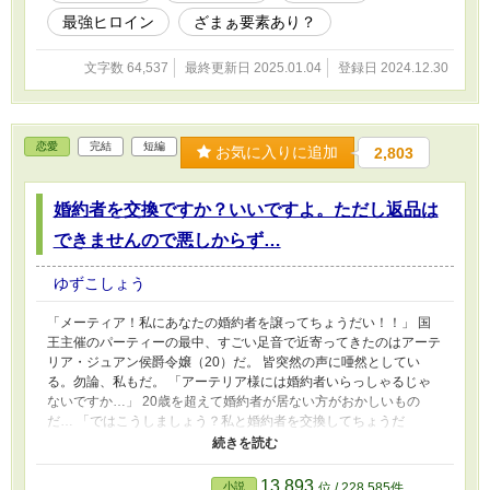
は一体どうするのか…
最強ヒロイン
ざまぁ要素あり？
文字数 64,537
最終更新日 2025.01.04
登録日 2024.12.30
恋愛
完結
短編
お気に入りに追加
2,803
婚約者を交換ですか？いいですよ。ただし返品は
できませんので悪しからず…
ゆずこしょう
「メーティア！私にあなたの婚約者を譲ってちょうだい！！」 国
王主催のパーティーの最中、すごい足音で近寄ってきたのはアーテ
リア・ジュアン侯爵令嬢（20）だ。 皆突然の声に唖然としてい
る。勿論、私もだ。 「アーテリア様には婚約者いらっしゃるじゃ
ないですか…」 20歳を超えて婚約者が居ない方がおかしいもの
だ… 「ではこうしましょう？私と婚約者を交換してちょうだ
い！」 「交換ですか…？」 果たしてメーティアはどうするの
か…。
13,893
小説
位 / 228,585件