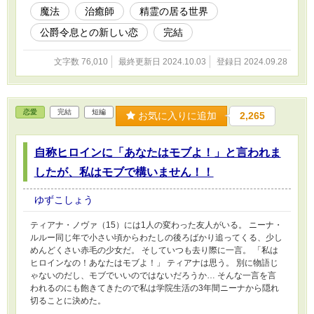
魔法
治癒師
精霊の居る世界
公爵令息との新しい恋
完結
文字数 76,010
最終更新日 2024.10.03
登録日 2024.09.28
恋愛
完結
短編
お気に入りに追加
2,265
自称ヒロインに「あなたはモブよ！」と言われま
したが、私はモブで構いません！！
ゆずこしょう
ティアナ・ノヴァ（15）には1人の変わった友人がいる。 ニーナ・
ルルー同じ年で小さい頃からわたしの後ろばかり追ってくる、少し
めんどくさい赤毛の少女だ。 そしていつも去り際に一言。 「私は
ヒロインなの！あなたはモブよ！」 ティアナは思う。 別に物語じ
ゃないのだし、モブでいいのではないだろうか… そんな一言を言
われるのにも飽きてきたので私は学院生活の3年間ニーナから隠れ
切ることに決めた。