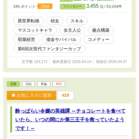
たのは、固有スキル『我が家』。 素材を集めれば、少しずつ拠点
3,455
28pt
24h.ポイント
位 / 53,244件
ファンタジー
が広がっていく。 ――ただし、ローン付きで。 拠点はまさかの犬
小屋スタート……。 しかも、毎日返済イベントまで発生する始
末。 お金もない。力もない。時間もない。 返済できなければ、す
異世界転移
幼女
スキル
べて終わり。 それでもローンだけは、待ってくれない。 「どうな
マスコットキャラ
女主人公
拠点構築
ってりゅのぉぉぉ～！？」 ポンコツ毒舌狐とともに素材を集め、
借金を返し、 少しずつ生き延びていくしかない。 これは、三歳の
宿屋経営
借金サバイバル
コメディー
身体で五千万円の借金を背負った少女が、 スキル『我が家』でロ
ーンサバイバルから成り上がる物語。
第6回次世代ファンタジーカップ
文字数 103,271
最終更新日 2026.04.14
登録日 2026.04.07
恋愛
完結
長編
R15
お気に入りに追加
429
酔っぱらい令嬢の英雄譚 ～チョコレートを食べて
いたら、いつの間にか第三王子を救っていたよう
です！～