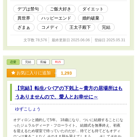
に対する暴言ばかり… しかし、シルフィーナは気にしない。
「（お腹すいてイライラしているのね。こんなに美味しいものがお
デブは禁句
ご飯大好き
ダイエット
るのだから食べればいいのに…）」 いっぱい食べてお腹がいっぱ
異世界
ハッピーエンド
婚約破棄
いなったシルフィーナが満足して夜会の会場を出よう歩き出すと…
目の前に婚約者であるウィリアムが女性を連れて現れて…？ 「シ
ざまぁ
コメディ
王太子殿下
完結
ルフィーナ。お前に話がある。」 勝ち誇ったような顔をして立つ
ミレーナと、他の人たちと同じように虫でも見るような目で見てく
文字数 78,576
最終更新日 2025.06.06
登録日 2025.05.31
るウィリアムを見てなんとなく全てを察した。 「なんでしょう
か？」 「俺には好きな女性がいるんだ。それにお前のような豚と
結婚したら末代までの恥だ！俺との婚約を破棄して欲しい。」 豚
と言われることを悪口だと思っていないシルフィーナだったが、と
恋愛
完結
長編
R15
あるミレーナの一言によって事態は大きく動いていく。 「残念だ
ったわね。おデブちゃん。ウィリアムは私以外愛せないそうなの。
お気に入りに追加
1,293
だから私にウィリアムを頂戴。ね？お願い…。お・で・ぶ・ちゃ
ん！！」 「で…ぶ…？」 その言葉を聞いた瞬間、シルフィーナの
頭の中に色々な記憶が蘇った。
【完結】転生ババアの下剋上～貴方の居場所はも
うありませんので、愛人とお幸せに～
ゆずこしょう
オディロンと婚約して5年。 18歳になり、ついに結婚することにな
ったジェラルディーナ・フローライト。 結婚式を無事終え、初夜
を迎えるため寝室で待っていたのだが… 待てども待てどもオディ
ロンは来ることなく そのまま朝を迎えてしまう…。 そしてそれか