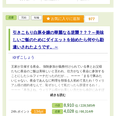
恋愛
完結
短編
お気に入りに追加
977
引きこもり白豚令嬢の華麗なる逆襲？？？～美味
しいご飯のためにダイエットを始めたら何やら勘
違いされたようです。～
ゆずこしょう
王家が主催する夜会。 強制参加が義務付けられている事とお父様
たちに夜会のご飯は美味しいと言われ、仕方がなく夜会に参加する
ことにしたシルフィーナだったのだが…。 ーーー「まるで豚みた
いじゃない。夜会であんなに料理を頬張る人初めて見たわ！ウィリ
アム様の婚約者なんて、恥ずかしくて私だったら辞退するわ！」
ーーー「本当よね。ウィリアム様がお美しい方だから余計にみすぼ
らしく感じるわよね。それにウィリアム様には愛していらっしゃる
方もいるのよ。図々しいったらないんだから…！！」 ーーー「あ
っ…噂をしていれば…ウィリアム様とミレーナ様よ。あの二人は絵
8,910
小説
位 / 228,585件
になるわね。それに比べてあの豚。どっか行ってくれないかし
4,028
134pt
24h.ポイント
位 / 66,314件
恋愛
ら…」 夜会の会場のどこにいても聞こえてくるのはシルフィーナ