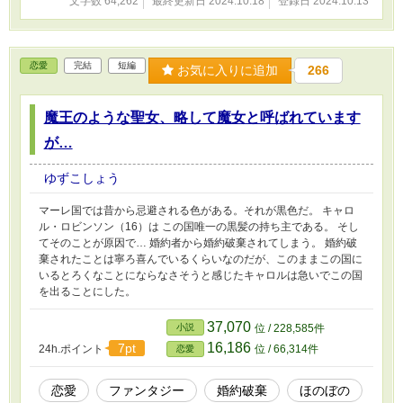
文字数 64,262
最終更新日 2024.10.18
登録日 2024.10.13
恋愛
完結
短編
お気に入りに追加
266
魔王のような聖女、略して魔女と呼ばれています
が…
ゆずこしょう
マーレ国では昔から忌避される色がある。それが黒色だ。 キャロ
ル・ロビンソン（16）は この国唯一の黒髪の持ち主である。 そし
てそのことが原因で… 婚約者から婚約破棄されてしまう。 婚約破
棄されたことは寧ろ喜んでいるくらいなのだが、このままこの国に
いるとろくなことにならなさそうと感じたキャロルは急いでこの国
を出ることにした。
37,070
小説
位 / 228,585件
16,186
7pt
24h.ポイント
位 / 66,314件
恋愛
恋愛
ファンタジー
婚約破棄
ほのぼの