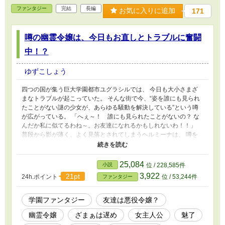
ファンタジー
完結
長編
お気に入りに追加
171
噂の幽霊令嬢は、今日もお直しとトラブルに奮闘
中！？
ゆずこしょう
四つの国が集う巨大学園都市ユグラシルでは、 今日も大小さまざ
まなトラブルが起こっていた。 そんな街で今、“姿を誰にも見られ
たことがない謎の少女が、あらゆる騒動を解決している”という噂
が広がっている。 「へぇ～！ 誰にも見られたことがないの？ な
んだか私に似てるわね～。お友達になれるかもしれないわ！！」
普段から影が薄く、よく見落とされてしまうヘルミーナは、 噂を
聞いて胸を躍らせた。 “自分と同じような子”がいるなら、きっと仲
良くなれる――と。 しかし、ヘルミーナはまだ気づいていない。
その噂の裏で、学園に封じられた“過去の事件”が、静かに動き出し
25,084
小説
位 / 228,585件
ていることを――。
3,922
21pt
24h.ポイント
位 / 53,244件
ファンタジー
学園ファンタジー
友達は悪役令嬢？
幽霊令嬢
ざまぁは遅め
女主人公
魅了