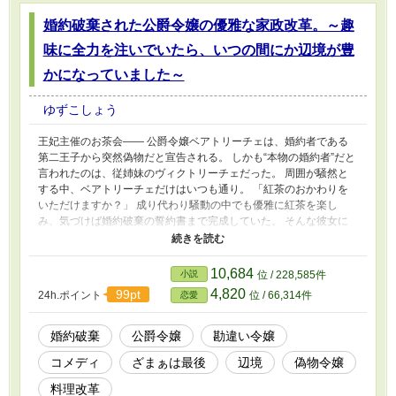
婚約破棄された公爵令嬢の優雅な家政改革。～趣
味に全力を注いでいたら、いつの間にか辺境が豊
かになっていました～
ゆずこしょう
王妃主催のお茶会―― 公爵令嬢ベアトリーチェは、婚約者である
第二王子から突然偽物だと宣告される。 しかも“本物の婚約者”だと
言われたのは、従姉妹のヴィクトリーチェだった。 周囲が騒然と
する中、ベアトリーチェだけはいつも通り。 「紅茶のおかわりを
いただけますか？」 成り代わり騒動の中でも優雅に紅茶を楽し
み、気づけば婚約破棄の誓約書まで完成していた。 そんな彼女に
新たに用意された縁談相手は、“見目麗しいだけの堅物男”と噂され
る辺境侯爵家次期当主、ギルバート・ファルクナー。 しかし彼と
従者ハンスのやり取りを見たベアトリーチェは盛大な勘違いをして
10,684
小説
位 / 228,585件
しまう。 「お二人の恋路、邪魔いたしませんわ！」 辺境で紅茶や
4,820
99pt
24h.ポイント
位 / 66,314件
恋愛
お菓子作りを満喫するベアトリーチェ。 一方その頃、王城では彼
女がいなくなった影響が少しずつ表れ始めていて――？
婚約破棄
公爵令嬢
勘違い令嬢
コメディ
ざまぁは最後
辺境
偽物令嬢
料理改革