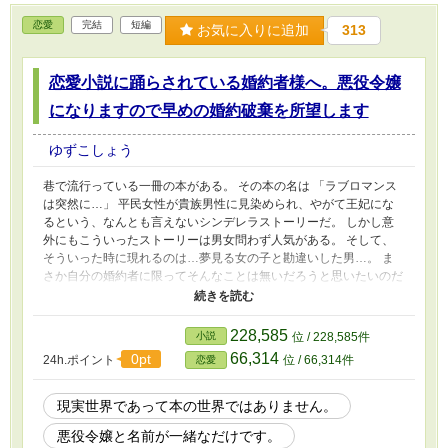
恋愛
完結
短編
お気に入りに追加
313
恋愛小説に踊らされている婚約者様へ。悪役令嬢
になりますので早めの婚約破棄を所望します
ゆずこしょう
巷で流行っている一冊の本がある。 その本の名は 「ラブロマンス
は突然に…」 平民女性が貴族男性に見染められ、やがて王妃にな
るという、なんとも言えないシンデレラストーリーだ。 しかし意
外にもこういったストーリーは男女問わず人気がある。 そして、
そういった時に現れるのは…夢見る女の子と勘違いした男…。 ま
さか自分の婚約者に限ってそんなことは無いだろうと思いたいのだ
が… 「いったたたたた…すみませぇーん。大丈夫ですか？」 「す
まない…君こそ大丈夫だったかい？」 って、そんなベタベタな始
まりあってたまるか！ と思っているのも束の間。まさかのベタベ
228,585
小説
位 / 228,585件
タな展開が始まったのである。
66,314
0pt
24h.ポイント
位 / 66,314件
恋愛
現実世界であって本の世界ではありません。
悪役令嬢と名前が一緒なだけです。