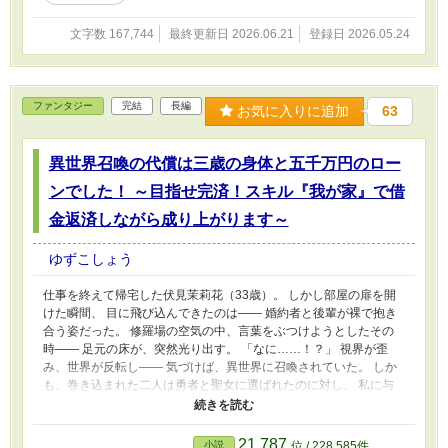
文字数 167,744
最終更新日 2026.06.21
登録日 2026.05.24
ファンタジー
完結
長編
お気に入りに追加
63
異世界召喚の代償は三歳の身体と五千万円のロー
ンでした！ ～目指せ完済！スキル『我が家』で借
金返済しながら成り上がります～
ゆずこしょう
仕事を終えて帰宅した伏見茉莉花（33歳）。 しかし部屋の扉を開
けた瞬間、 目に飛び込んできたのは―― 婚約者と後輩が裸で抱き
合う姿だった。 修羅場の空気の中、言葉をぶつけようとしたその
時―― 足元の床が、突然光り出す。 「なに……！？」 視界が歪
み、世界が反転し―― 気づけば、異世界に召喚されていた。 しか
も、巻き込まれた二人は勇者と聖女に選ばれたのに対し、 私に与
えられたのは―― 三歳の身体と、五千万円のローン……。 国から
追い出され、森で倒れかけた私の前に現れたのは、 喋る狐のポシ
ェットだった。 「お前のスキルを教えてやる」 そうして手に入れ
21,787
小説
位 / 228,585件