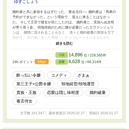
ゆずこしょう
婚約者と共に参加するはずだった、 夜会当日── 婚約者は「馬車の
予約ができなかった」という理由で、 迎えに来ることはなかっ
た。 そして王宮で彼女が目にしたのは、 婚約者と、見知らぬ女性
が寄り添う姿。 領地存続のために婿が必要だったエヴァンジェリ
ンは、 感情に流されることもなく、 淡々と婚約破棄の算段を立て
始める。 目の前にあった美味しいチョコレートをつまみながら、
頭の中で、今後の算段を考えていると 別の修羅場が始まって
──！？ その夜、ほんの少しお酒を口にしたことで、 エヴァンジェ
リンの評価と人生は、 思いもよらぬ方向へ転がり始める── 2月11
14,896
小説
位 / 228,585件
日 第一章完結 2月15日 第二章スタート予定
6,628
56pt
24h.ポイント
位 / 66,314件
恋愛
酔っ払い令嬢
コメディ
ざまぁ
第三王子×公爵令嬢
領地経営/領地運営
貴族・王族
恋愛は隠し味程度
婚約破棄
毒舌侍女
文字数 161,347
最終更新日 2026.02.27
登録日 2026.01.27