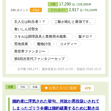
婚約は破棄させてもらおう。そして、お前を最北端の領地プロセル
17,290
小説
位 / 228,585件
ピナ神殿の配属、アウローラ大神殿の大聖女はレリア・ゴモリーと
2,917
42pt
24h.ポイント
位 / 53,244件
ファンタジー
する。もちろん私の今後の婚約者もレリアだ。お前のような女、と
っとと消えてしまえ。」 その言葉を聞いた瞬間、アンネリーゼは
いつの間にか婚約していていつの間にか婚約破棄されたという訳の
主人公は転生者！？
ご飯が絡むと最強です。
分からない事実だけが残った。 が…アンネリーゼはそんなこと気
食いしん坊聖女
にしない。 「王都から出れるなんてラッキーじゃない。プロセル
ピナ神殿の周りは強い魔物が多いと聞くし、ふふふ…美味しいもの
スキルは調理器具と業務用冷蔵庫。
飯テロ？
食べられると思うだけでヨダレが止まらないわ！！」 ＊＊＊＊＊
＊＊＊＊＊＊＊＊＊ ✿小説家なろうでも掲載開始いたしました。
荒地発展
魔物討伐
コメディー
こちらの内容のリメイク版となります。少し内容が異なりますので
異世界ファンタジー
もし興味がありましたら読んで貰えると嬉しいです♪
第6回次世代ファンタジーカップ
文字数 296,273
最終更新日 2025.12.03
登録日 2025.10.17
恋愛
完結
短編
お気に入りに追加
478
婚約者に浮気された挙句、何故か悪役扱いされて
しまったゴリラ令嬢は婚約破棄するために動き出