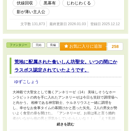
伏線回収
黒幕有
じわじわくる
影が薄い主人公
文字数 131,873
最終更新日 2026.01.03
登録日 2025.12.12
ファンタジー
完結
長編
お気に入りに追加
258
荒地に配属された食いしん坊聖女。いつの間にか
ラスボス認定されていたようです。
ゆずこしょう
大神殿で大聖女として働くアンネリーゼ（14） 美味しそうなホー
ンラビットの肉を手に入れたアンネリーゼは今日も笑顔で調理場へ
と向かう。 相棒である神官騎士、ケルネリウスと一緒に調理を
し、幸せなお食事タイムの幕開けかと思った矢先。 2人の男女が勢
いよく食堂の扉を開けた。 「アンネリーゼ。お前は私と言う婚約
者がいながら他の男と浮気をしていたらしいな！！」 「え？私婚
約者なんて居ないはずですが？」 いつの間にか婚約者ができてい
て浮気していたと濡れ衣を着せられたアンネリーゼ。 「お前との