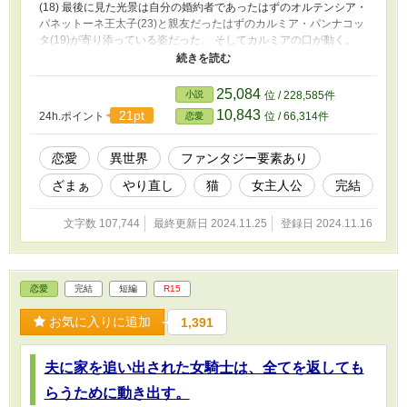
(18) 最後に見た光景は自分の婚約者であったはずのオルテンシア・
パネットーネ王太子(23)と親友だったはずのカルミア・パンナコッ
タ(19)が寄り添っている姿だった。 そしてカルミアの口が動く。
「サヨナラ。かわいそうなフランチェスカ。」 オルテンシア王太
子に見えないように笑った顔はまさしく悪女のようだった。 「生
まれ変わるなら、自由気ままな猫になりたいわ。」 この物語は猫
25,084
小説
位 / 228,585件
になりたいと願ったフランチェスカが本当に猫になって戻ってきて
10,843
21pt
24h.ポイント
位 / 66,314件
恋愛
しまった物語である。
恋愛
異世界
ファンタジー要素あり
ざまぁ
やり直し
猫
女主人公
完結
文字数 107,744
最終更新日 2024.11.25
登録日 2024.11.16
恋愛
完結
短編
R15
お気に入りに追加
1,391
夫に家を追い出された女騎士は、全てを返しても
らうために動き出す。