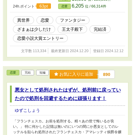
6,205
63pt
24h.ポイント
位 / 66,314件
恋愛
異世界
恋愛
ファンタジー
ざまぁは少しだけ
王太子殿下
完結済
恋愛小説大賞エントリー
文字数 113,334
最終更新日 2024.12.20
登録日 2024.12.12
恋愛
完結
短編
お気に入りに追加
890
悪女として処刑されたはずが、処刑前に戻ってい
たので処刑を回避するために頑張ります！
ゆずこしょう
「フランチェスカ。お前を処刑する。精々あの世で悔いるが良
い。」 特に何かした記憶は無いのにいつの間にか悪女としてのレ
ッテルを貼られ処刑されたフランチェスカ・アマレッティ侯爵令嬢