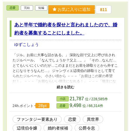
恋愛
完結
短編
お気に入りに追加
811
あと半年で婚約者を探せと言われましたので、婚
約者を募集することにしました。
ゆずこしょう
「ジル。お前に大事な話がある。」 深刻な顔で父上に呼び出され
たジルベール。 「なんでしょうか？父上…。」 「その…なんだ…
とてもいいにくいのだが…このままだとお前を跡取りとから外すこ
とになりそうなんだ…」 ジャンヴィエ辺境伯の跡取りとして育て
られたジルベール。 小さい頃から －－－「お前はこの家の希望
だ！」 －－－「お前ならいい領主になれる！」 －－－「領主にな
るなら剣術も弓術も魔法も他のやつに負けてはならん。」 来る日
も来る日も勉強と、稽古の毎日。ドレスを着た記憶なんてほとんど
無い。 「ドレスを着る暇があるなら鎧を身に着けて魔物討伐に行
21,787
小説
位 / 228,585件
ってこい！」とよく言われたものだ。 ジャンヴィエ辺境伯の跡取
9,498
28pt
24h.ポイント
位 / 66,314件
恋愛
りとしてルナフルール国の臣下として必死に耐えてきたのだが…
「どういうことでしょうか…父上…。」 「女性が爵位を継ぐ場
合、18までに婚約者が居なくてはならないのだが逃げられてしまっ
ファンタジー要素あり
恋愛
異世界
たんだ…だからあと半年で婚約者を見つけなくてはならなくなっ
辺境伯令嬢
婚約者候補
公爵令息
た…」 そんな話初耳です…父上… あと半年で18になるジルベール