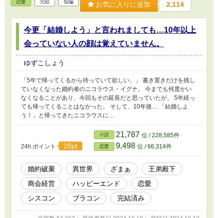
恋愛
完結
短編
お気に入りに追加
2,114
今更「結婚しよう」と言われましても…10年以上
会っていない人の顔は覚えていません。
ゆずこしょう
「5年で帰ってくるから待っていて欲しい。」 書き置きだけを残し
ていなくなった婚約者のニコラウス・イグナ。 今までも何度かい
なくなることがあり、今回もその延長だと思っていたが、 5年経っ
ても帰ってくることはなかった。 そして、10年後… 「結婚しよ
う！」と帰ってきたニコラウスに…
21,787
小説
位 / 228,585件
9,498
28pt
24h.ポイント
位 / 66,314件
恋愛
婚約破棄
異世界
ざまぁ
王弟殿下
商会経営
ハッピーエンド
恋愛
シスコン
ブラコン
完結済み