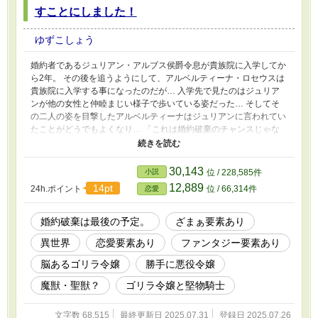
すことにしました！
ゆずこしょう
婚約者であるジュリアン・アルブス侯爵令息が貴族院に入学してか
ら2年。 その後を追うようにして、アルベルティーナ・ロセウスは
貴族院に入学する事になったのだが… 入学先で見たのはジュリア
ンが他の女性と仲睦まじい様子で歩いている姿だった… そしてそ
の二人の姿を目撃したアルベルティーナはジュリアンに言われてい
たことがどうでもよくなり… 「これは婚約破棄のチャンスじゃな
い！我が家の家訓通り1000倍返しさせていただきますわ！！」 爪
を研ぎ続けた能あるゴリラ令嬢は我慢をやめて好きに生きることに
したのだった。
30,143
小説
位 / 228,585件
12,889
14pt
24h.ポイント
位 / 66,314件
恋愛
婚約破棄は最後の予定。
ざまぁ要素あり
異世界
恋愛要素あり
ファンタジー要素あり
脳あるゴリラ令嬢
勝手に悪役令嬢
魔獣・聖獣？
ゴリラ令嬢と堅物騎士
文字数 68,515
最終更新日 2025.07.31
登録日 2025.07.26