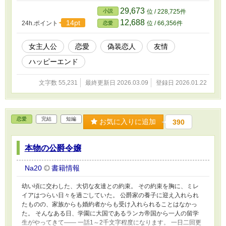
29,673
小説
位 / 228,725件
12,688
14pt
24h.ポイント
位 / 66,356件
恋愛
女主人公
恋愛
偽装恋人
友情
ハッピーエンド
文字数 55,231
最終更新日 2026.03.09
登録日 2026.01.22
恋愛
完結
短編
お気に入りに追加
390
本物の公爵令嬢
Na20
書籍情報
幼い頃に交わした、大切な友達との約束。 その約束を胸に、ミレ
イアはつらい日々を過ごしていた。 公爵家の養子に迎え入れられ
たものの、家族からも婚約者からも受け入れられることはなかっ
た。 そんなある日、学園に大国であるランカ帝国から一人の留学
生がやってきて―― 一話1～2千文字程度になります。 一日二回更