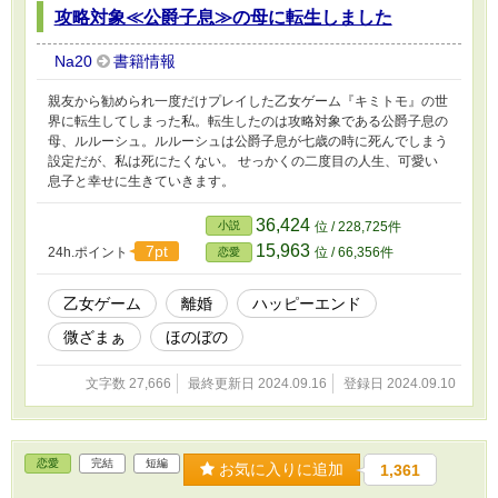
攻略対象≪公爵子息≫の母に転生しました
Na20
書籍情報
親友から勧められ一度だけプレイした乙女ゲーム『キミトモ』の世
界に転生してしまった私。転生したのは攻略対象である公爵子息の
母、ルルーシュ。ルルーシュは公爵子息が七歳の時に死んでしまう
設定だが、私は死にたくない。 せっかくの二度目の人生、可愛い
息子と幸せに生きていきます。
36,424
小説
位 / 228,725件
15,963
7pt
24h.ポイント
位 / 66,356件
恋愛
乙女ゲーム
離婚
ハッピーエンド
微ざまぁ
ほのぼの
文字数 27,666
最終更新日 2024.09.16
登録日 2024.09.10
恋愛
完結
短編
お気に入りに追加
1,361