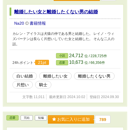
離婚したい女と離婚したくない男の結婚
Na20
書籍情報
カレン・アイラスは犬猿の仲である男と結婚した。 レイノ・ウィ
ズバーテンは長らく片想いしていた女と結婚した。 そんな二人の
話。
24,712
小説
位 / 228,725件
10,673
21pt
24h.ポイント
位 / 66,356件
恋愛
白い結婚
離婚したい女
離婚したくない男
片想い
騎士
文字数 11,011
最終更新日 2024.10.02
登録日 2024.09.30
恋愛
完結
短編
お気に入りに追加
789