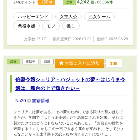
4,242
120pt
24h.ポイント
位 / 66,356件
恋愛
ハッピーエンド
女主人公
乙女ゲーム
悪役令嬢
モブ
推し
文字数 25,171
最終更新日 2026.07.01
登録日 2026.06.29
恋愛
連載中
短編
お気に入りに追加
108
伯爵令嬢シェリア・ハジェットの夢～はじうま令
嬢は、舞台の上で輝きたい～
Na20
書籍情報
シェリアには夢がある。 その夢のためにできる限りの努力はして
きたが、学園で『はじうま令嬢』だと馬鹿にされる始末。 それに
努力だけではどうにもならないこともあった。 「お前との婚約を
破棄する！」 しかしこの一言で大きく運命が変わる。 そしてひょ
んなことから王太子殿下の恋人役を演じることになり……