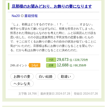
旦那様のお望みどおり、お飾りの妻になります
Na20
書籍情報
「しょ、初夜はどうするのですか…！？」 「…………すまない」
相手から望まれて嫁いだはずなのに、初夜を拒否されてしまった。
拒否された理由はなんなのかを考えた時に、ふと以前読んだ小説を
思い出した。その小説は貴族男性と平民女性の恋愛を描いたもの
で、そこに出てくるお飾りの妻に今の自分の状況が似ていることに
気がついたのだ。旦那様は私にお飾りの妻になることを望んでい
る。だから私はお飾りの妻になることに決めたのだ。
29,673
小説
位 / 228,725件
12,688
14pt
24h.ポイント
位 / 66,356件
恋愛
お飾りの妻
白い結婚
勘違い
ヘタレな夫
文字数 18,766
最終更新日 2024.07.28
登録日 2024.07.26