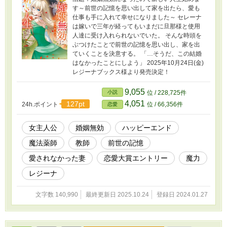
す～前世の記憶を思い出して家を出たら、愛も
仕事も手に入れて幸せになりました～ セレーナ
は嫁いで三年が経ってもいまだに旦那様と使用
人達に受け入れられないでいた。 そんな時頭を
ぶつけたことで前世の記憶を思い出し、家を出
ていくことを決意する。 「…そうだ、この結婚
はなかったことにしよう」 2025年10月24日(金)
レジーナブックス様より発売決定！
9,055
小説
位 / 228,725件
4,051
127pt
24h.ポイント
位 / 66,356件
恋愛
女主人公
婚姻無効
ハッピーエンド
魔法薬師
教師
前世の記憶
愛されなかった妻
恋愛大賞エントリー
魔力
レジーナ
文字数 140,990
最終更新日 2025.10.24
登録日 2024.01.27