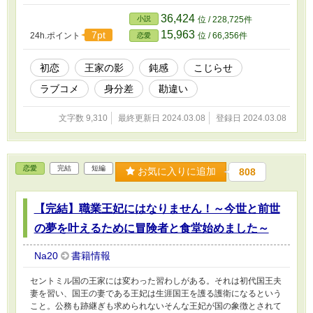
36,424
小説
位 / 228,725件
15,963
7pt
24h.ポイント
位 / 66,356件
恋愛
初恋
王家の影
鈍感
こじらせ
ラブコメ
身分差
勘違い
文字数 9,310
最終更新日 2024.03.08
登録日 2024.03.08
恋愛
完結
短編
お気に入りに追加
808
【完結】職業王妃にはなりません！～今世と前世
の夢を叶えるために冒険者と食堂始めました～
Na20
書籍情報
セントミル国の王家には変わった習わしがある。それは初代国王夫
妻を習い、国王の妻である王妃は生涯国王を護る護衛になるという
こと。公務も跡継ぎも求められないそんな王妃が国の象徴とされて