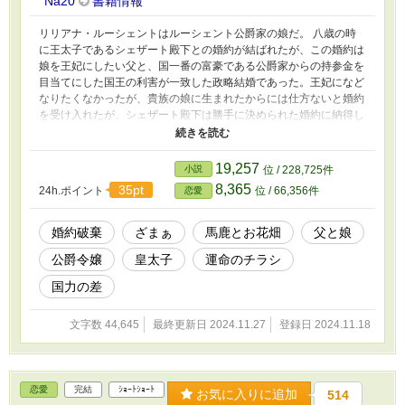
Na20
書籍情報
リリアナ・ルーシェントはルーシェント公爵家の娘だ。 八歳の時
に王太子であるシェザート殿下との婚約が結ばれたが、この婚約は
娘を王妃にしたい父と、国一番の富豪である公爵家からの持参金を
目当てにした国王の利害が一致した政略結婚であった。王妃になど
なりたくなかったが、貴族の娘に生まれたからには仕方ないと婚約
を受け入れたが、シェザート殿下は勝手に決められた婚約に納得し
ていないようで、私のことを婚約者と認めようとはしなかった。
その後もエスコートも贈り物も一切なし、婚約者と認めないと言い
ながらも婚約者だからと仕事を押し付けられ、しまいには浮気をし
19,257
小説
位 / 228,725件
ていた。 このままでは間違いなく未来は真っ暗だと気づいた私
8,365
35pt
24h.ポイント
位 / 66,356件
恋愛
は、なんとかして婚約破棄する方法を探すもなかなか見つからな
い。 時間が刻一刻と迫るなか、悩んでいた私の元に一枚のチラシ
が舞い込んできて―――？ ※設定ゆるふわ、ご都合主義です ※恋
婚約破棄
ざまぁ
馬鹿とお花畑
父と娘
愛要素は薄めです
公爵令嬢
皇太子
運命のチラシ
国力の差
文字数 44,645
最終更新日 2024.11.27
登録日 2024.11.18
恋愛
完結
ｼｮｰﾄｼｮｰﾄ
お気に入りに追加
514