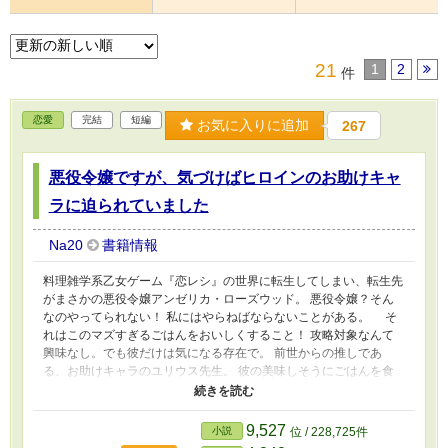
21
1
2
件
恋愛
完結
短編
お気に入りに追加
267
悪役令嬢ですが、気づけばヒロインのお助けキャ
ラに迫られていました
Na20
書籍情報
料理雑学系乙女ゲーム『恋レシ』の世界に転生してしまい、転生先
がまさかの悪役令嬢アンゼリカ・ローズウッド。 悪役令嬢？そん
なのやってられない！ 私にはやらねばならないことがある。 そ
れはこのマズすぎるごはんをおいしくすること！ 攻略対象なんて
興味なし。でも彼だけは気になる存在で。 前世からの推しであ
る、お助けキャラのユリウス先生。 彼の美味しそうにごはんを食
べる姿に癒される日々⋯⋯ってあれ？ いつの間にこんなに距離が
近くなってたの！？ ※ご都合主義ですので、軽い気持ちでお読み
ください。 ※小説家になろう様にも掲載しています。
9,527
小説
位 / 228,725件