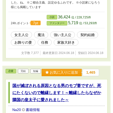
した、ね。 ※ご都合主義、設定ゆるふわです。 ※小説家になろう
様にも掲載しています
36,424
小説
位 / 228,725件
5,719
7pt
24h.ポイント
位 / 53,293件
ファンタジー
女主人公
魔法
強い主人公
契約結婚
お飾りの妻
任務
家族大好き
文字数 7,377
最終更新日 2024.06.18
登録日 2024.06.18
恋愛
完結
短編
お気に入りに追加
1,465
国が滅ぼされる原因となる男のモブ妻ですが、死
にたくないので離縁します！～離縁したらなぜか
隣国の皇太子に愛されました～
Na20
書籍情報