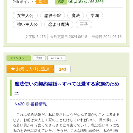
66,356
0pt
24h.ポイント
位 / 66,356件
恋愛
女主人公
悪役令嬢
魔法
学園
強い主人公
恋より魔法
王子
文字数 5,475
最終更新日 2024.06.18
登録日 2024.06.18
ファンタジー
完結
ｼｮｰﾄｼｮｰﾄ
お気に入りに追加
143
魔法使いの契約結婚～すべては愛する家族のため
～
Na20
書籍情報
「これは契約結婚だ。私に愛されようだなんて愚かなことは考える
なよ。お前は大人しく家のことだけしていればいい」 目の前にい
る若い男がそう言ってさっさと立ち去っていく。私は笑いそうにな
るのを必死に堪えていた。 そうだ。これは契約結婚だ。 私が計画