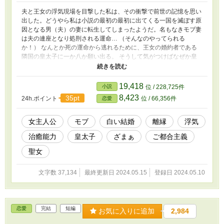
夫と王女の浮気現場を目撃した私は、その衝撃で前世の記憶を思い
出した。どうやら私は小説の最初の最初に出てくる一国を滅ぼす原
因となる男（夫）の妻に転生してしまったようだ。名もなきモブ妻
は夫の連座となり処刑される運命… （そんなのやってられる
か！） なんとか死の運命から逃れるために、王女の婚約者である
隣国の皇太子に一か八か願い出る。 そうして気がつけばなぜか皇
太子に愛されていて…？ ※ご都合主義ですのでご了承ください ※
ヒロインはほぼ出てきません ※小説家になろう様でも掲載してお
ります
19,418
小説
位 / 228,725件
8,423
35pt
24h.ポイント
位 / 66,356件
恋愛
女主人公
モブ
白い結婚
離縁
浮気
治癒能力
皇太子
ざまぁ
ご都合主義
聖女
文字数 37,134
最終更新日 2024.05.15
登録日 2024.05.10
恋愛
完結
短編
お気に入りに追加
2,984