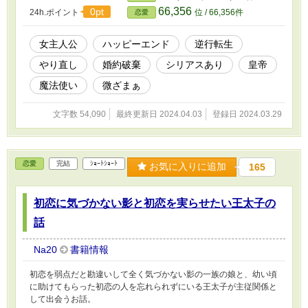
66,356
0pt
24h.ポイント
位 / 66,356件
恋愛
女主人公
ハッピーエンド
逆行転生
やり直し
婚約破棄
シリアスあり
皇帝
魔法使い
微ざまぁ
文字数 54,090
最終更新日 2024.04.03
登録日 2024.03.29
恋愛
完結
ｼｮｰﾄｼｮｰﾄ
お気に入りに追加
165
初恋に気づかない影と初恋を実らせたい王太子の
話
Na20
書籍情報
初恋を弱点だと勘違いして全く気づかない影の一族の娘と、幼い頃
に助けてもらった初恋の人を忘れられずにいる王太子が主従関係と
して出会うお話。