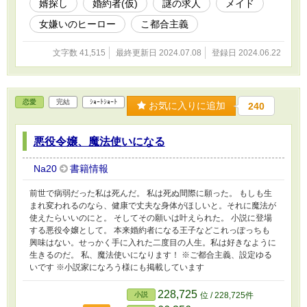
婿探し
婚約者(仮)
謎の求人
メイド
女嫌いのヒーロー
こ都合主義
文字数 41,515
最終更新日 2024.07.08
登録日 2024.06.22
恋愛
完結
ｼｮｰﾄｼｮｰﾄ
お気に入りに追加
240
悪役令嬢、魔法使いになる
Na20
書籍情報
前世で病弱だった私は死んだ。 私は死ぬ間際に願った。 もしも生
まれ変われるのなら、健康で丈夫な身体がほしいと。それに魔法が
使えたらいいのにと。 そしてその願いは叶えられた。 小説に登場
する悪役令嬢として。 本来婚約者になる王子などこれっぽっちも
興味はない。せっかく手に入れた二度目の人生。私は好きなように
生きるのだ。 私、魔法使いになります！ ※ご都合主義、設定ゆる
いです ※小説家になろう様にも掲載しています
228,725
小説
位 / 228,725件