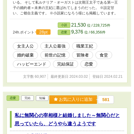
いる。 そして私ルナリア・オーガストは次期王太子である第一王
子の婚約者＝未来の王妃に選ばれてしまうのだった。 ※設定甘
い、ご都合主義です。 ※小説家になろう様にも掲載しています。
21,530
小説
位 / 228,725件
9,376
28pt
24h.ポイント
位 / 66,356件
恋愛
女主人公
主人公最強
職業王妃
婚約破棄
前世の記憶
冒険者
食堂
ハッピーエンド
完結保証
恋愛
文字数 60,907
最終更新日 2024.03.02
登録日 2024.02.21
恋愛
完結
短編
お気に入りに追加
581
私に無関心の宰相様と結婚しました～無関心だと
思っていたら、どうやら違うようです