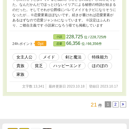
た。なんだかんだでほっとけないイリアによる秘密の特訓が始まる
のだった。そしてそれが公爵様にバレてメイドをクビになりそうに
なったが… ※恋愛要素ほぼないです。続きが書ければ恋愛要素が
あるはずなので恋愛ジャンルになっています。 ※設定はふんわ
り、ご都合主義です 小説家になろう様でも掲載しています
228,725
小説
位 / 228,725件
66,356
0pt
24h.ポイント
位 / 66,356件
恋愛
女主人公
メイド
剣と魔法
特殊能力
貴族
貧乏
ハッピーエンド
ほのぼの
家族
文字数 13,341
最終更新日 2023.10.18
登録日 2023.10.17
21
1
2
件