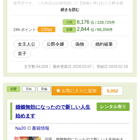
新予定です。 この作品は以前投稿した【偽物と呼ばれた公爵令嬢
は正真正銘の本物でした～私は不要とのことなのでこの国から出て
いきます～】を加筆・修正したものです。 この作品の投稿後、以
前の作品は取り下げ予定です。
6,176
小説
位 / 228,725件
2,844
220pt
24h.ポイント
位 / 66,356件
恋愛
女主人公
公爵令嬢
偽物
婚約破棄
皇子
文字数 64,028
最終更新日 2026.03.07
登録日 2026.02.16
恋愛
完結
長編
お気に入りに追加
5,052
レンタル有り
婚姻無効になったので新しい人生
始めます
Na20
書籍情報
旧題：婚姻無効になったので新しい人生始めま