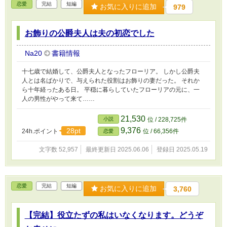
恋愛
完結
短編
お気に入りに追加
979
お飾りの公爵夫人は夫の初恋でした
Na20
書籍情報
十七歳で結婚して、公爵夫人となったフローリア。 しかし公爵夫
人とは名ばかりで、与えられた役割はお飾りの妻だった。 それか
ら十年経ったある日。 平穏に暮らしていたフローリアの元に、一
人の男性がやって来て……
21,530
小説
位 / 228,725件
9,376
28pt
24h.ポイント
位 / 66,356件
恋愛
文字数 52,957
最終更新日 2025.06.06
登録日 2025.05.19
恋愛
完結
短編
お気に入りに追加
3,760
【完結】役立たずの私はいなくなります。どうぞ