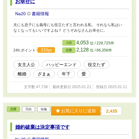
お幸せに
Na20
書籍情報
夫にも息子にも義母にも役立たずと言われる私。 それなら私はい
なくなってもいいですよね？ どうぞみなさんお幸せに。
4,053
小説
位 / 228,725件
2,128
333pt
24h.ポイント
位 / 66,356件
恋愛
女主人公
ハッピーエンド
役立たず
離婚
ざまぁ
年下
愛
文字数 47,738
最終更新日 2025.01.21
登録日 2025.01.11
恋愛
完結
短編
お気に入りに追加
2,435
婚約破棄は決定事項です