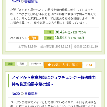
Na20
書籍情報
小説『きらめく星たちと』の悪役令嬢の母親に転生してしまった
私。このままでは私は小説どおりに旦那様に愛されず病んで死んで
しまう。そんな未来はお断り！私は愛ある結婚を目指します！ ※
ご都合主義です。 ※小説家になろう様にも掲載しています。
36,424
小説
位 / 228,725件
15,963
7pt
24h.ポイント
位 / 66,356件
恋愛
文字数 12,190
最終更新日 2023.11.23
登録日 2023.11.19
恋愛
完結
ｼｮｰﾄｼｮｰﾄ
お気に入りに追加
374
メイドから家庭教師にジョブチェンジ～特殊能力
持ち貧乏伯爵令嬢の話～
Na20
書籍情報
ローガン公爵家でメイドとして働いているイリア。今日も洗濯物を
干しに行こうと歩いていると茂みからこどもの泣き声が聞こえてき