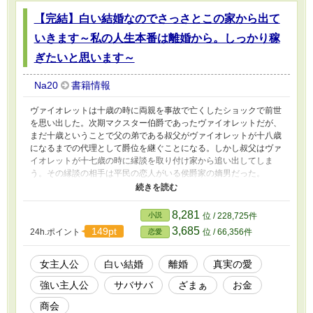
【完結】白い結婚なのでさっさとこの家から出て
いきます～私の人生本番は離婚から。しっかり稼
ぎたいと思います～
Na20
書籍情報
ヴァイオレットは十歳の時に両親を事故で亡くしたショックで前世
を思い出した。次期マクスター伯爵であったヴァイオレットだが、
まだ十歳ということで父の弟である叔父がヴァイオレットが十八歳
になるまでの代理として爵位を継ぐことになる。しかし叔父はヴァ
イオレットが十七歳の時に縁談を取り付け家から追い出してしま
う。その縁談の相手は平民の恋人がいる侯爵家の嫡男だった。
「俺はお前を愛することはない！」 初夜にそう宣言した旦那様に
ヴァイオレットは思った。 （この家も長くはもたないわね） 貴族
同士の結婚は簡単には離婚することができない。だけど離婚できる
8,281
小説
位 / 228,725件
方法はもちろんある。それが三年の白い結婚だ。 ヴァイオレット
3,685
149pt
24h.ポイント
位 / 66,356件
恋愛
は結婚初日に白い結婚でさっさと離婚し、この家から出ていくと決
めたのだった。 6話と7話の間が抜けてしまいました… 7＊として
投稿しましたのでよろしければご覧ください！
女主人公
白い結婚
離婚
真実の愛
強い主人公
サバサバ
ざまぁ
お金
商会