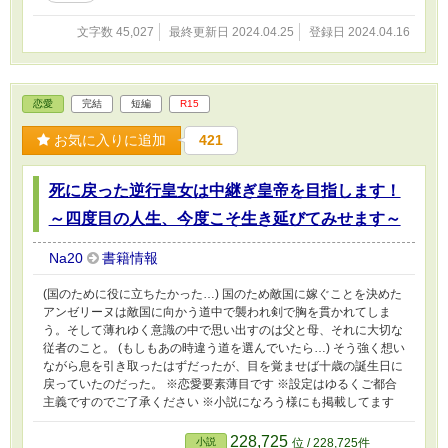
文字数 45,027
最終更新日 2024.04.25
登録日 2024.04.16
恋愛
完結
短編
R15
お気に入りに追加
421
死に戻った逆行皇女は中継ぎ皇帝を目指します！
～四度目の人生、今度こそ生き延びてみせます～
Na20
書籍情報
(国のために役に立ちたかった…) 国のため敵国に嫁ぐことを決めた
アンゼリーヌは敵国に向かう道中で襲われ剣で胸を貫かれてしま
う。そして薄れゆく意識の中で思い出すのは父と母、それに大切な
従者のこと。 (もしもあの時違う道を選んでいたら…) そう強く想い
ながら息を引き取ったはずだったが、目を覚ませば十歳の誕生日に
戻っていたのだった。 ※恋愛要素薄目です ※設定はゆるくご都合
主義ですのでご了承ください ※小説になろう様にも掲載してます
228,725
小説
位 / 228,725件