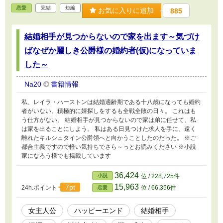
恋愛
完結
短編
お気に入りに追加
885
結婚相手が見つからないので家を出ます～気づけ
ばなぜか麗しき公爵様の婚約者(仮)になっていま
した～
Na20
書籍情報
私、レイラ・ハーストンは結婚適齢期である十八歳になっても婚約
者がいない。積極的に婿探しをするも全戦全敗の日々。 これはも
う仕方がない。 結婚相手が見つからないので家は弟に任せて、私
は家を出ることにしよう。 私はある日見つけた求人を手に、遠く
離れたキルシュタイン公爵領へと向かうことしたのだった。 ※ご
都合主義ですので軽い気持ちでさら～っとお読みください ※小説
家になろう様でも掲載しています
36,424
小説
位 / 228,725件
15,963
7pt
24h.ポイント
位 / 66,356件
恋愛
女主人公
ハッピーエンド
結婚相手