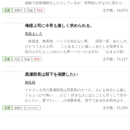
娼館で診察補助をしたりしているが、世間知らずなのに変わりは
ない。 ある日、山の中で倒れている男性を発見。彼はなんと騎士
文字数：18,674
恋愛
連載中
長編
R18
団長・レイルドで女嫌いの噂を持つ人物だった。 当然女嫌いの噂
なんて知らないクララは良心に従い彼を助け、治療を施す。 だ
が、レイルドには隠している秘密……性癖があった。 ――君の××
俺様上司に今宵も激しく求められる。
××、触らせてもらえないだろうか？
美凪ましろ
鉄面皮。無表情。一ミリも笑わない男。 蒔田一臣、あたしの
ひとつうえの上司。 ことあるごとに厳しくあたしを指導する、
目の上のたんこぶみたいな男――だったはずが。 「おまえの顔、
えっろい」 神様仏様どうしてあたしはこの男に今宵も激しく愛
文字数：72,127
恋愛
完結
長編
R18
しこまれているのでしょう。 ――2000年代初頭、IT系企業で懸
命に働く新卒女子×厳しめの俺様男子との恋物語。 ＊＊2026.01.0
2start～2026.01.17end＊＊ ◆エブリスタ様にも掲載。人気沸騰
黒瀬部長は部下を溺愛したい
中です！ https://estar.jp/novels/26513389
桐生桜
イケメン上司の黒瀬部長は営業部のエース。 人にも自分にも厳し
くちょっぴり怖い……けど！ 好きな人にはとことん尽くして甘や
かしたい、愛でたい……の溺愛体質。 部下である白石莉央はその
溺愛を一心に受け、とことん愛される。 スパダリ鬼上司×新人OL
文字数：25,336
恋愛
連載中
ｼｮｰﾄｼｮｰﾄ
のイチャラブストーリーを一話ショートに。