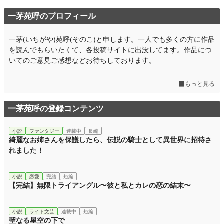
一茅苑呼のプロフィール
一茅(いちがや)苑呼(そのこ)と申します。一人でも多くの方に作品
を読んでもらいたくて、各投稿サイトに出没してます。作品につ
いてのご意見ご感想などお待ちしております。
もっと見る
一茅苑呼の登録コンテンツ
小説
ファンタジー
連載中
長編
綺麗なお姉さんを保護したら、伝説の騎士として異世界に招待さ
れました！
小説
恋愛
完結
短編
【完結】無限トライアングル〜彼と私とカレの恋の結末〜
小説
ライト文芸
連載中
短編
聖なる星空の下で