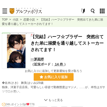
TOP
>
小説
>
恋愛小説
>
【完結】ハーフ☆ブラザー 突然出てきた弟に溺
愛を通り越してストーカーされてます！
恋愛
完結
長編
R18
【完結】ハーフ☆ブラザー 突然出て
きた弟に溺愛を通り越してストーカー
されてます！
一茅苑呼
（近況ボード：
14 件
）
お気に入りに追加して更新通知を受け取ろう
お気に入り追加
❖佐木(さき) 舞美(まいみ)29歳
独身。洋菓子店店長。可愛らしい容姿で勤務態度はマジメ。……が、本性はガサ
ツで口が悪い。
❖進藤(しんどう) 大地(だいち)17歳
茶髪に片耳ピアスと一見チャラいイケメン高校生。料理が得意で気遣い上手……
24h.ポイント
0pt
776