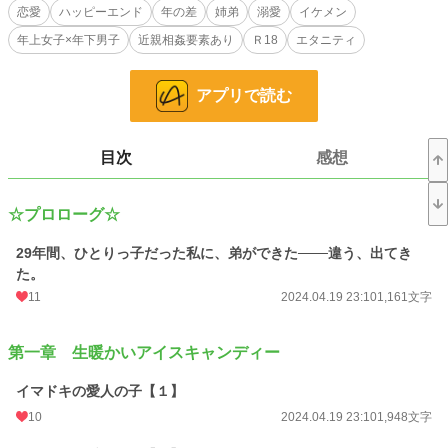
なのは、彼の生い立ちのせい。
恋愛
ハッピーエンド
年の差
姉弟
溺愛
イケメン
年上女子×年下男子
近親相姦要素あり
Ｒ18
エタニティ
年の差ひと周り。
異母姉弟という枷も。
溺愛というより、ややストーカー気質な大地の執着愛で乗り越えていく──。
アプリで読む
ちょっと(かなり！？)オトナなラブストーリーです。
────あらすじ────
目次
感想
突然《出てきた》異母弟。
「進藤大地っていいます。高校２年、17歳です」
☆プロローグ☆
あまりにも、人懐っこくて、さわやかで。
「だったら、僕を……僕自身を嫌いだって、言ってよ」
29年間、ひとりっ子だった私に、弟ができた───違う、出てき
なのに、私には理解し難い《マイルール》をもっていて。
た。
「あの人は、そういう女(ひと)、だったんだ……」
そして、告げられる悲しい過去……。
11
2024.04.19 23:10
1,161文字
半分だけ血の繋がった弟は、私の心も身体も惑わせていく───。
第一章 生暖かいアイスキャンディー
イマドキの愛人の子【１】
※※※表紙絵はＡＩイラストです※※※
10
2024.04.19 23:10
1,948文字
小説
228,635 位 / 228,635 件