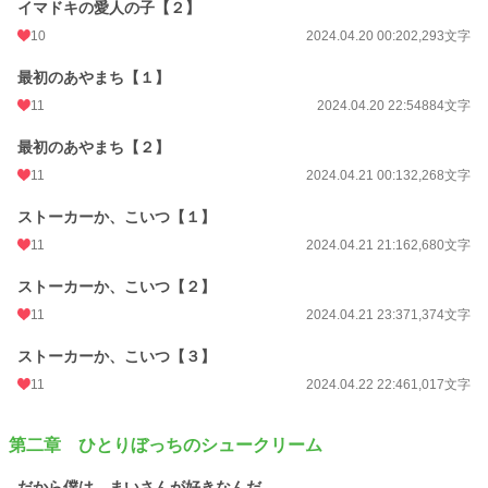
イマドキの愛人の子【２】
恋愛
10
66,324 位 / 66,324 件
2024.04.20 00:20
2,293文字
お気に入り
43
最初のあやまち【１】
11
2024.04.20 22:54
884文字
24h.ポイント
0 pt
最初のあやまち【２】
文字数
136,952
11
2024.04.21 00:13
2,268文字
更新日時
2024.05.18 22:30
ストーカーか、こいつ【１】
初回公開日時
2024.04.19 23:10
11
2024.04.21 21:16
2,680文字
初回完結日時
2024.05.18 22:47
ストーカーか、こいつ【２】
週間ポイント
7 pt (78,785 位)
11
2024.04.21 23:37
1,374文字
月間ポイント
238 pt (48,245 位)
ストーカーか、こいつ【３】
年間ポイント
2,304 pt (63,770 位)
11
2024.04.22 22:46
1,017文字
累計ポイント
38,090 pt (51,562 位)
第二章 ひとりぼっちのシュークリーム
だから僕は、まいさんが好きなんだ