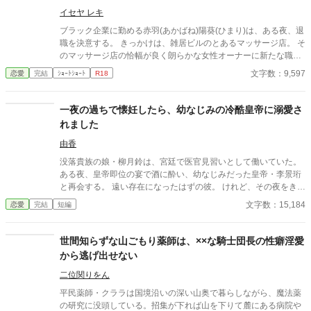
イセヤ レキ
ブラック企業に勤める赤羽(あかばね)陽葵(ひまり)は、ある夜、退
職を決意する。 きっかけは、雑居ビルのとあるマッサージ店。 そ
のマッサージ店の恰幅が良く朗らかな女性オーナーに新たな職場
を紹介されるが、そこには無口で無表情な男の店長がいて……？
文字数：9,597
恋愛
完結
ｼｮｰﾄｼｮｰﾄ
R18
※ストーリー構成上、導入部だけシリアスです。 ※他サイトにも
掲載しています。
一夜の過ちで懐妊したら、幼なじみの冷酷皇帝に溺愛さ
れました
由香
没落貴族の娘・柳月鈴は、宮廷で医官見習いとして働いていた。
ある夜、皇帝即位の宴で酒に酔い、幼なじみだった皇帝・李景珩
と再会する。 遠い存在になったはずの彼。 けれど、その夜をきっ
かけに月鈴の運命は大きく動き出す。 冷酷と恐れられる皇帝が、
文字数：15,184
恋愛
完結
短編
なぜか彼女だけには甘すぎて――。
世間知らずな山ごもり薬師は、××な騎士団長の性癖淫愛
から逃げ出せない
二位関りをん
平民薬師・クララは国境沿いの深い山奥で暮らしながら、魔法薬
の研究に没頭している。招集が下れば山を下りて麓にある病院や