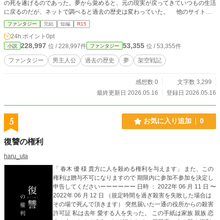
の死を遂げるのであった。夢から覚めると、元の現実が戻ってきていつもの生活
に戻るのだが、ネットで調べると過去の歴史は変わっていた。 他のサイトで
短編を募集していたので、半日ほどして書いた短編を応募したのですが、こちら
ファンタジー
完結
短編
R15
のサイトにも投稿します。
24h.ポイント
0pt
228,997
53,355
位 / 228,997件
位 / 53,355件
小説
ファンタジー
ファンタジー
男主人公
過去の歴史
夢
架空戦記
感想数 0
文字数 3,299
最終更新日 2026.05.16
登録日 2026.05.16
5
お気に入り追加
0
復讐の権利
haru_uta
「 春木 優 様 貴方に人を殺める権利を与えます」 また、この
権利は贈与不可になりますので 期限内に参加不参加を決定し
申告してくださいーーーーーー 日時 ： 2022年 06 月 11 日 〜
2022年 06 月 12 日 （規定時間を過ぎ殺害を失敗した場合は
その場で死んで頂きます） 突然届いた一通の役所からの殺害
許可証 私は去年 愛する人を失った。 この手紙は家族 親族 恋