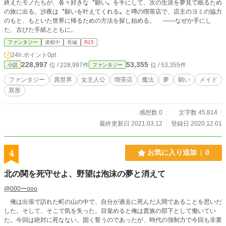
終えたモノたちが、各々好きな〝願い〟を手にして、次の生涯を夢見て眠るため
の旅に出る。沙夜は〝願いを叶えてくれる〟と噂の喫茶店で、店主のヨミの協力
のもと、もといた世界に帰るための方法を探し始める。 ――なぜか手にし
た、古びた手紙とともに。
ファンタジー
連載中
長編
R15
24h.ポイント
0pt
228,997
53,355
位 / 228,997件
位 / 53,355件
小説
ファンタジー
ファンタジー
異世界
女主人公
喫茶店
魔法
夢
願い
メイド
異形
感想数 0
文字数 45,814
最終更新日 2021.03.12
登録日 2020.12.01
4
お気に入り追加
0
北の関を死守せよ、野望は泡沫の夢と消えて
@000ーooo
俺は出張で訪れた町の山の中で、自分が過去に死んだ人間であることを思いだ
した。そして、そこで気を失った。目覚めると俺は貴族の部下として働いてい
た。今回は絶対に死なない。固く誓うのであったが、時代の強制力で今回も非業