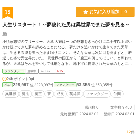
12
お気に入り追加
0
人生リスタート！～夢破れた男は異世界でまた夢を見る～
.嘘
小説家志望のフリーター、天草 大輝は一つの感想をきっかけに二十年以上追い
かけ続けてきた夢を諦めることになる。 夢だけを追いかけて生きてきた天草
は、生きる希望を失ったまま眠りにつく。 そんな天草は次に目を覚ますと、若
返った姿で異世界にいた。 異世界の国王から「魔王を倒してほしい」と願われ
るが、天草はそれを拒否して死刑となる。 地下牢に拘束された天草のもとに現
れた皇太子、:リベリウス・アレクラド・フォートレスとの出会いをきっかけに
ファンタジー
連載中
ｼｮｰﾄｼｮｰﾄ
R15
天草は人生をリスタートすることを決める。 再び生きる気力を取り戻した天草
24h.ポイント
0pt
は一癖ある仲間たちとともに、夢を知り、人を学ぶ、魔王討伐の旅に出発する。
228,997
53,355
位 / 228,997件
位 / 53,355件
小説
ファンタジー
※この作品は小説家になろう、カクヨムにも掲載しています。 ※この物語は、
法律・法令に反する行為を容認・推奨するものではありません。
異世界
魔法
魔王
夢
成長
英雄譚
ファンタジー
仲間
感想数 0
文字数 9,488
最終更新日 2024.03.02
登録日 2024.03.01
12
件