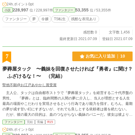
24h.ポイント
0pt
228,997
53,355
位 / 228,997件
位 / 53,355件
小説
ファンタジー
ファンタジー
夢
令嬢
TS転生
残酷な表現あり
感想数 0
文字数 1,456
最終更新日 2021.07.09
登録日 2021.07.09
7
お気に入り追加
10
夢葬屋タック 〜義妹を回復させたければ『勇者』に聞け？
ふざけるな！〜 （完結）
堅他不願@お江戸あやかし賞受賞
主人公、タックは自由都市ストラで『夢葬屋タック』を経営する二十代序盤の
男性。 『夢葬』とは、臨終間際の人間の夢に介入し、当人が理想とする人生
最高の場面やこだわりを実現させるという行為であり能力を指す。むろん、最期
の夢が成す甘い幻にすぎないが、それでも良しとする依頼者は後を絶たない。
だが、彼の最大の目的は、血のつながらない義妹のパニーだ。彼女は彼より数
歳下である。そして、単なる義兄妹以上の愛情をタックは注いでいた。 彼女
ファンタジー
完結
長編
R15
は、夢葬屋タックの地下室で、ここ半年ほど意識不明なまま看護されている。彼
24h.ポイント
0pt
女だけでない。隣のベッドでは、勇者トラバスが同じように看護を受けていた。