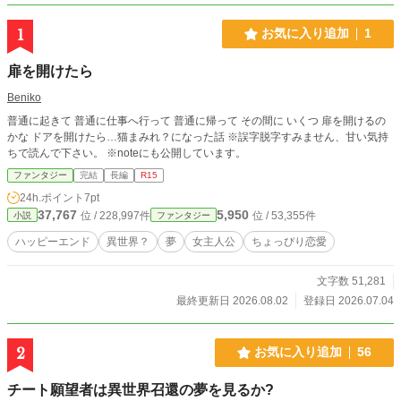
1
お気に入り追加
1
扉を開けたら
Beniko
普通に起きて 普通に仕事へ行って 普通に帰って その間に いくつ 扉を開けるの
かな ドアを開けたら…猫まみれ？になった話 ※誤字脱字すみません、甘い気持
ちで読んで下さい。 ※noteにも公開しています。
ファンタジー
完結
長編
R15
24h.ポイント
7pt
37,767
5,950
位 / 228,997件
位 / 53,355件
小説
ファンタジー
ハッピーエンド
異世界？
夢
女主人公
ちょっぴり恋愛
文字数 51,281
最終更新日 2026.08.02
登録日 2026.07.04
2
お気に入り追加
56
チート願望者は異世界召還の夢を見るか?