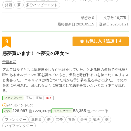
貧困
夢
多分ハッピーエンド
感想数 0
文字数 16,775
最終更新日 2026.05.15
登録日 2026.01.21
9
お気に入り追加
4
悪夢買います！ 〜夢見の巫女〜
帝亜有花
アルフはルドと共に情報屋をしながら旅をしていた。とある国の依頼で不死身と
噂のあるオルディンの事を調べていると、天啓と呼ばれる力を持ったエルリィス
と出会った。 エルリィスは物心ついた時から予知夢を見る事が出来た。 その力
を国に利用され、囚われる日々に突如として悪夢を買いたいと言う少年が現れ
る。
ファンタジー
完結
長編
R15
24h.ポイント
0pt
228,997
53,355
位 / 228,997件
位 / 53,355件
小説
ファンタジー
ファンタジー
異世界
夢
悪夢
冒険
最強
魔法
剣
ハイファンタジー