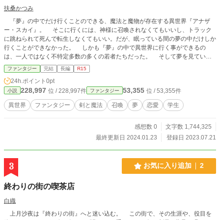
扶桑かつみ
『夢』の中でだけ行くことのできる、魔法と魔物が存在する異世界『アナザ
ー・スカイ』。 そこに行くには、神様に召喚されなくてもいいし、トラック
に跳ねられて死んで転生しなくてもいい。だが、眠っている間の夢の中だけしか
行くことができなかった。 しかも『夢』の中で異世界に行く事ができるの
は、一人ではなく不特定多数の多くの若者たちだった。 そして夢を見ている
間に異世界で丸１日を過ごすことができるが、夢から覚めれば日常が待っている
ファンタジー
完結
長編
R15
ので、異世界と日常の二重生活を毎日に送ることとなる。 このためヴァーチ
24h.ポイント
0pt
ャル・ゲームのようだと言われる事もあった。 ある日、平凡な高校生の一人
228,997
53,355
位 / 228,997件
位 / 53,355件
小説
ファンタジー
も、『夢』の向こうにある異世界『アナザー・スカイ』に行けるようになり、
『夢」の向こうにある異世界で活動できる常人よりはるかに高い身体能力を持つ
異世界
ファンタジー
剣と魔法
召喚
夢
恋愛
学生
身体を与えられる。 そしてそこで知り合った美少女と旅をしつつ、昼間は退
屈な現実世界の日常と交互に繰り返す毎日が始まる。 （最初に第一部の原型を
感想数 0
文字数 1,744,325
書いたのが２０１２年の秋。その時は、一度書き上げた時点で満足して、発表す
る事無く長い間お蔵入りさせました。 それを大幅にリファインし、さらに第
最終更新日 2024.01.23
登録日 2023.07.21
二部以降を追加で徐々に書き進めたものになります。 全体としての想定年代
は、物語内でのカレンダーが２０１５年を想定。） 【小説家になろう、カクヨ
ムでも掲載中。】
3
お気に入り追加
2
終わりの街の喫茶店
白織
上月沙夜は『終わりの街』へと迷い込む。 この街で、その生涯や、役目を