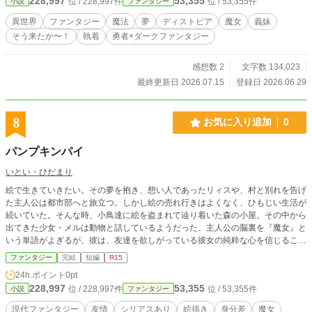
228,997
53,355
位 / 228,997件
位 / 53,355件
小説
ファンタジー
こうまで話がこじれたのは、パニーが勇者トラバスの任務に同行したからだ。
勇者トラバスは、タックとほぼ同年代の男性である。彼は、市参事会の『公認
異世界
ファンタジー
魔法
夢
ディストピア
魔女
義妹
勇者』として、半年前に出発した。そこにパニーも同行した。魔女討伐のため
そう来たか〜！
執着
勇者×ダークファンタジー
に。 タック達がいる街……自由都市ストラは、数百年前に街から追放された
はずの魔女、リネットから絶えることなく疫病の呪いをかけられていた。その疫
病、『リネット病』は市民なら誰でも何度でもかかり得る。もはや、教会が治癒
感想数 2
文字数 134,023
祈祷を通じて市民を搾取する手段と化していた。 パニーは、タックの猛反対
最終更新日 2026.07.15
登録日 2026.06.29
を押しきって参事会に直談判し、許可を得て同行したのである。 結論とし
て、二人は失敗した。さらに、意識不明の状態で、魔女のいる森と街との境目で
発見された。 以来、半年間に渡り、タックは夢葬を応用してパニーの夢へ入
8
お気に入り追加
0
った。しかし、はかばかしい成果はあがっていない。 参事会と教会の癒着、
謎めいた魔女リネットの真意、そして、パニーの回復。夢葬を駆使して、タック
パンプキンパイ
は衝撃の真相を引き寄せるのであった。
いとい・ひだまり
絵で生きていきたい。その夢を抱き、想い人であったリィスや、村と別れを告げ
た主人公は都市部へと旅立つ。しかし絵の売れ行きはよくなく、ひもじい生活が
続いていた。そんな時、小鳥達に絵を盗まれて辿り着いた森の小屋。その中から
出てきた少女・メルは動物と話しているようだった。主人公の脳裏を『魔女』と
いう単語がよぎるが、彼は、友達を欲しがっている彼女の純粋な心を信じること
にした。 『魔女は処刑』の世で出会った、メルヘンな彼女の正体。パズルのピ
ファンタジー
完結
短編
R15
ースをはめようとすれば何か起きたかもしれないが、主人公はメルの正体などど
24h.ポイント
0pt
うでも良かった。ただ一緒に日々を過ごしていければ……。 これは、ある旅の
228,997
53,355
位 / 228,997件
位 / 53,355件
小説
ファンタジー
記憶。昔の自分の挑戦と後悔、苦、そして喜びの話。 全部で九話です。 プロロ
ーグを追加し、エピローグを少しだけ加筆しました。
現代ファンタジー
友情
シリアスあり
絵描き
身分差
魔女