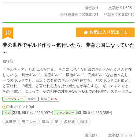
感想数 1
文字数 91,535
最終更新日 2020.01.21
登録日 2018.02.19
10
お気に入り追加
1
夢の世界でギルド作り～気付いたら、夢育む国になっていた
～
風狼龍
『ギルティア』とよばれる世界。 そこには色々な組織のギルドがたくさん存在
している。 騎士ギルド、医療ギルド、鍛冶ギルド、商業ギルドなど色々あり、
一つのギルドでも、百近くの名前のギルドが存在する。 どのギルドにも鑑定士
と言われ、『鑑定』と言われる力を持つ者たちが存在する。 ギルティアでは、
その『鑑定』によって、その相手の才能をSからGまでの数値で、ステータスと
して見ることができる。 曰く、そのステータスに表示されるものは全て神が定
ファンタジー
連載中
長編
R15
め、その者に才能として与えたものだと言う。 だからこそ、なりたいものがあ
24h.ポイント
0pt
ったとしても、そのステータスによって諦めるしかなく、才能があるからとやり
228,997
53,355
位 / 228,997件
位 / 53,355件
小説
ファンタジー
たくないことを受け入れるしかない世界。 そんな世界にどこからともなく現れ
た風変わりな青年が二人。 無気力そうな青年———夢見 望 関西弁が特徴的な
異世界
男主人公
魔法
夢
多種族
転移
青年———清猫（しんびょう） 悠。 この二人が、この世界を訪れたことによ
り、神によって決められたステータスが全てだった、この世界の常識が塗り替わ
感想数 0
文字数 16,235
る。 なりたいものがあるのなら、なれる様に頑張ればいい。 その夢へと向かう