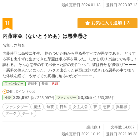
努力を阻むのは神であろうと、許されないのだから。 ※こちらの作品は『小説
最終更新日 2024.01.18
登録日 2023.07.13
家になろう』でも投稿しています。 よろしくお願いします。
11
お気に入り追加
3
内藤芽亞（ないとうめあ）は悪夢憑き
名無し@無名
内藤芽亞は高校二年生。 物心ついた時から見る夢すべてが悪夢である。 どうす
る事も出来ずに生きてきた芽亞は眠る事を嫌った。しかし眠りは誰にでも等しく
訪れる。 そんな悪夢の中で出会った謎の男性“ハク”。彼は自分を“夢渡り”ーーー
ー悪夢の住人だと言った。 ハクと出会った芽亞は繰り返される悪夢の中で様々
な体験を経て、やがてその真相に迫るのだがーーーー。
ファンタジー
連載中
長編
R15
24h.ポイント
0pt
228,997
53,355
位 / 228,997件
位 / 53,355件
小説
ファンタジー
ファンタジー
魔法
無双
日常
女主人公
夢
悪夢
異世界
ダーク
チート
感想数 1
文字数 14,887
最終更新日 2021.10.19
登録日 2021.09.28