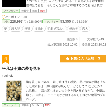
人の中から ただ1人にだけ送られる一日限定の人を殺す権利
贈与証である。 もしこんな法律が存在するのであれば 貴方は
参加しますか？
ファンタジー
連載中
長編
R15
24h.ポイント
0pt
228,997
53,355
位 / 228,997件
位 / 53,355件
小説
ファンタジー
夢
殺人犯
復讐
復讐劇
犯罪描写あり
婚約者
恋人
感想数 0
文字数 2,749
最終更新日 2023.10.02
登録日 2023.10.02
6
お気に入り追加
3
平凡は令嬢の夢を見る
naginote
胸を貫く鋭い痛み。 鈍く焼け付く感覚。 熱い液体が湧き上が
り吐瀉すれば、赤い飛沫が飛んだ。 どうして？ なぜなの？
お兄様…… 流れ落ちる命のカケラを掻き集めながら、令嬢は
願う。 自由を。 ーーー何かが始まるかもしれない物語のプロ
ローグ。
ファンタジー
連載中
ｼｮｰﾄｼｮｰﾄ
R15