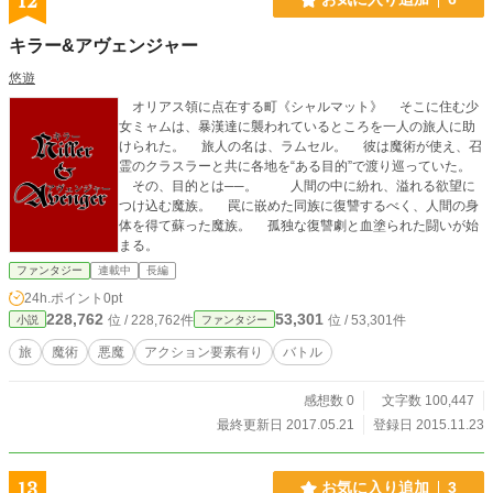
12
ため、華罪専門の警察官である【華罪捜査官】になり、悪と
闘う。
キラー&アヴェンジャー
悠遊
オリアス領に点在する町《シャルマット》 そこに住む少
女ミャムは、暴漢達に襲われているところを一人の旅人に助
けられた。 旅人の名は、ラムセル。 彼は魔術が使え、召
霊のクラスラーと共に各地を“ある目的”で渡り巡っていた。
その、目的とは──。 人間の中に紛れ、溢れる欲望に
つけ込む魔族。 罠に嵌めた同族に復讐するべく、人間の身
体を得て蘇った魔族。 孤独な復讐劇と血塗られた闘いが始
まる。
ファンタジー
連載中
長編
24h.ポイント
0pt
228,762
53,301
位 / 228,762件
位 / 53,301件
小説
ファンタジー
旅
魔術
悪魔
アクション要素有り
バトル
感想数 0
文字数 100,447
最終更新日 2017.05.21
登録日 2015.11.23
13
お気に入り追加
3