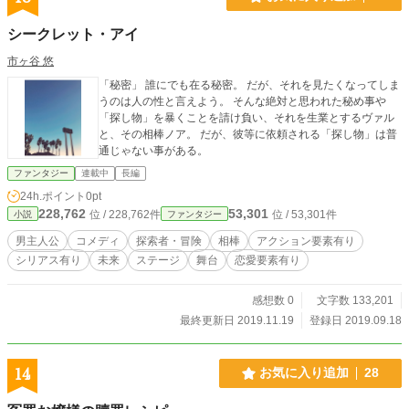
シークレット・アイ
市ヶ谷 悠
「秘密」 誰にでも在る秘密。 だが、それを見たくなってしま
うのは人の性と言えよう。 そんな絶対と思われた秘め事や
「探し物」を暴くことを請け負い、それを生業とするヴァル
と、その相棒ノア。 だが、彼等に依頼される「探し物」は普
通じゃない事がある。
ファンタジー
連載中
長編
24h.ポイント
0pt
228,762
53,301
位 / 228,762件
位 / 53,301件
小説
ファンタジー
男主人公
コメディ
探索者・冒険
相棒
アクション要素有り
シリアス有り
未来
ステージ
舞台
恋愛要素有り
感想数 0
文字数 133,201
最終更新日 2019.11.19
登録日 2019.09.18
14
お気に入り追加
28