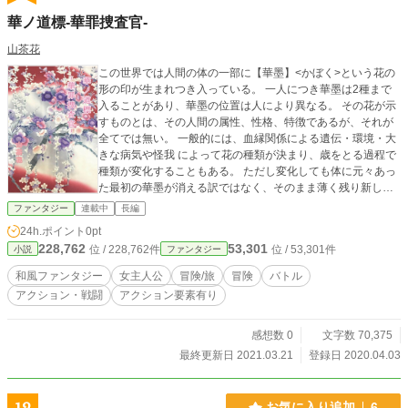
華ノ道標-華罪捜査官-
山茶花
この世界では人間の体の一部に【華墨】<かぼく>という花の
形の印が生まれつき入っている。 一人につき華墨は2種まで
入ることがあり、華墨の位置は人により異なる。 その花が示
すものとは、その人間の属性、性格、特徴であるが、それが
全てでは無い。 一般的には、血縁関係による遺伝・環境・大
きな病気や怪我 によって花の種類が決まり、歳をとる過程で
種類が変化することもある。 ただし変化しても体に元々あっ
た最初の華墨が消える訳ではなく、そのまま薄く残り新しい
華墨が同じ場所に表れる。 日本では華墨として体に表れる花
ファンタジー
連載中
長編
は約100種類あり、その組み合わせも多種多様である。 例と
24h.ポイント
0pt
して、親の華墨が梅と桜であれば子も生まれつきは同じ色の
228,762
53,301
位 / 228,762件
位 / 53,301件
小説
ファンタジー
梅か桜、又は両方になる。 このような生まれつきの華墨を
【源華】<げんか>と呼ぶ。 故に、同じ源華が入っている者の
和風ファンタジー
女主人公
冒険/旅
冒険
バトル
ルーツを辿ればどこかで交わっている可能性がある。 特殊遺
アクション・戦闘
アクション要素有り
伝では親子で花の色が異なったり、全く関連のしない花が入
ることもある。 特殊遺伝の原因については明らかになってい
ない。 19XX年3月3日の日本。 生まれた梅乃の首には梅の華
感想数 0
文字数 70,375
墨があった。 その4歳の誕生日に両親が姿を消した。 同じ
最終更新日 2021.03.21
登録日 2020.04.03
年、世界中で特定の華墨が入った人間が消える事件が相次い
だ。 そのような事件を【華罪】<かざい>という。 それから1
0年、14歳になる梅乃は両親の捜すため、新たな華罪を防ぐ
お気に入り追加
6