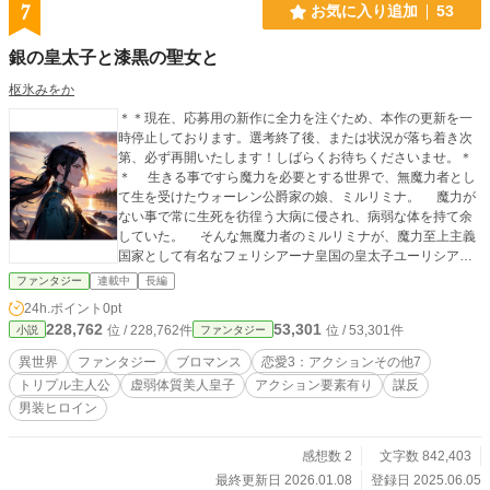
7
お気に入り追加
53
銀の皇太子と漆黒の聖女と
枢氷みをか
＊＊現在、応募用の新作に全力を注ぐため、本作の更新を一
時停止しております。選考終了後、または状況が落ち着き次
第、必ず再開いたします！しばらくお待ちくださいませ。＊
＊ 生きる事ですら魔力を必要とする世界で、無魔力者とし
て生を受けたウォーレン公爵家の娘、ミルリミナ。 魔力が
ない事で常に生死を彷徨う大病に侵され、病弱な体を持て余
していた。 そんな無魔力者のミルリミナが、魔力至上主義
国家として有名なフェリシアーナ皇国の皇太子ユーリシア＝
フェリシアーナの婚約者に選ばれてしまう。 だが顔合わせ
ファンタジー
連載中
長編
でミルリミナの良くない噂が本当のことだと知り、皇太子と
24h.ポイント
0pt
不仲に。婚約破棄されるだろうと思っていたが、なぜかその
228,762
53,301
位 / 228,762件
位 / 53,301件
小説
ファンタジー
まま5年の歳月が流れついに婚姻の儀が執り行われることにな
った。 その婚姻の儀の最中、ミルリミナは皇太子を狙った
異世界
ファンタジー
ブロマンス
恋愛3：アクションその他7
矢の盾となり命を落とす。 ミルリミナの亡骸の前で、ウォ
トリプル主人公
虚弱体質美人皇子
アクション要素有り
謀反
ーレン公爵から噂が真実と異なることを聞かされ、己の行い
男装ヒロイン
を悔いるユーリシア。 失意の中で厳かに行われたミルリミ
ナの葬儀の最中、突然ミルリミナの亡骸が暖かな光に包まれ
た。そのままミルリミナの体の中に吸い込まれ、ミルリミナ
感想数 2
文字数 842,403
は息を吹き返す。 魔力が全くない空っぽの体に聖女リシテ
最終更新日 2026.01.08
登録日 2025.06.05