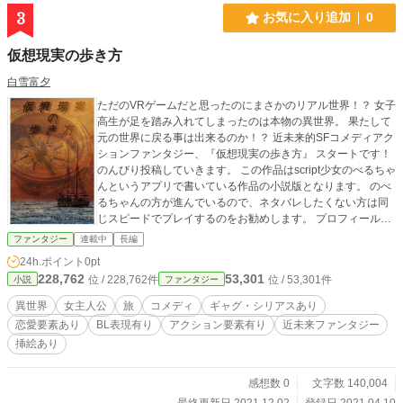
3
お気に入り追加
0
仮想現実の歩き方
白雪富夕
ただのVRゲームだと思ったのにまさかのリアル世界！？ 女子
高生が足を踏み入れてしまったのは本物の異世界。 果たして
元の世界に戻る事は出来るのか！？ 近未来的SFコメディアク
ションファンタジー、『仮想現実の歩き方』 スタートです！
のんびり投稿していきます。 この作品はscript少女のべるちゃ
んというアプリで書いている作品の小説版となります。 のべ
るちゃんの方が進んでいるので、ネタバレしたくない方は同
じスピードでプレイするのをお勧めします。 プロフィール欄
のWebサイトからぜひご覧ください。 また、挿絵はのべるち
ファンタジー
連載中
長編
ゃんの物を使用しています。
24h.ポイント
0pt
228,762
53,301
位 / 228,762件
位 / 53,301件
小説
ファンタジー
異世界
女主人公
旅
コメディ
ギャグ・シリアスあり
恋愛要素あり
BL表現有り
アクション要素有り
近未来ファンタジー
挿絵あり
感想数 0
文字数 140,004
最終更新日 2021.12.02
登録日 2021.04.10