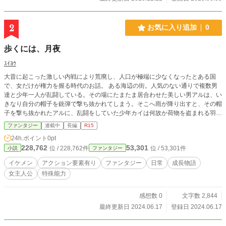
2
お気に入り追加
0
歩くには、月夜
ｽｲﾖｳ
大昔に起こった激しい内戦により荒廃し、人口が極端に少なくなったとある国
で、女だけが権力を握る時代のお話。 ある海辺の街。人気のない通りで複数男
達と少年一人が乱闘している。その場にたまたま居合わせた美しい男アルは、い
きなり自分の帽子を銃弾で撃ち抜かれてしまう。そこへ雨が降り出すと、その帽
子を撃ち抜かれたアルに、乱闘をしていた少年カイは何故か荷物を盗まれる羽目
に。 少年カイが、帽子の男アルを追いかけた先で、帽子を撃ち抜かれたアルに
ファンタジー
連載中
長編
R15
帽子の弁償代を請求され、カイは金の持ち合わせが無く、用事を済ませたら返済
24h.ポイント
0pt
出来ると言うが信用しない。話の流れでカイは、アルの仕事場へと行く事になる
228,762
53,301
位 / 228,762件
位 / 53,301件
小説
ファンタジー
のだった、、、 〜護衛警備を生業に転々と放浪し少年に偽装している女が出張
バーテンダーの男に出会った事で始まる成長物語〜
イケメン
アクション要素有り
ファンタジー
日常
成長物語
女主人公
特殊能力
感想数 0
文字数 2,844
最終更新日 2024.06.17
登録日 2024.06.17