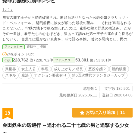
冤罪お嬢様の贖罪レシピ
おじぇ
無実の罪で王子から婚約破棄され、断頭台送りとなった公爵令嬢クラリッサ・
ド・ベルフォール。 処刑前夜に彼女が願った最後の望み――それは"料理を作る
こと"だった。牢獄の地下で振る舞われたのは、素朴な鶏と野菜の煮込み。 だが
その一皿は、看守たちの心をほどき、訳あって訪れた第一王子の運命すら揺るが
していく。 言葉では届かない真実を、味で語る令嬢。 贅沢を悪病とし、民の温
もりを忘れた王国にとって、彼女の料理は“薬”となり得るのか。 そして処刑され
ファンタジー
連載中
長編
るはずだった令嬢は辺境の修道院で何を成すのか。 これは、食と誇り、そして
24h.ポイント
0pt
隠し味程度の愛を武器に、歪んだ国を内側から治していく一人の貴族令嬢の物
228,762
53,301
位 / 228,762件
位 / 53,301件
小説
ファンタジー
語。
異世界
女主人公
料理
成り上がり／成長
悪役令嬢？
婚約破棄
スキル
魔法
アクション要素有り
第6回次世代ファンタジーカップ
感想数 1
文字数 185,901
最終更新日 2026.06.11
登録日 2026.04.08
15
お気に入り追加
11
金田鉄生の逃避行 ～追われる二十七歳の男と追撃する少女
～