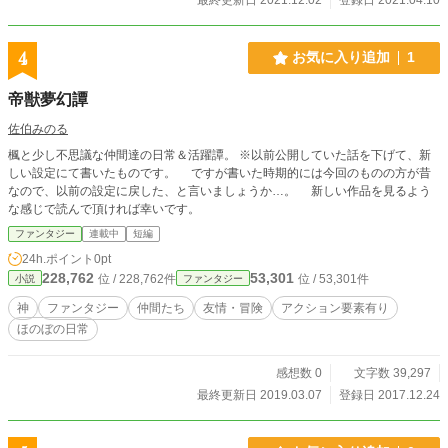
4
お気に入り追加
1
帝獣夢幻譚
佐伯みのる
楓と少し不思議な仲間達の日常＆活躍譚。 ※以前公開していた話を下げて、新
しい設定にて書いたものです。 ですが書いた時期的には今回のものの方が昔
なので、以前の設定に戻した、と言いましょうか…。 新しい作品を見るよう
な感じで読んで頂ければ幸いです。
ファンタジー
連載中
短編
24h.ポイント
0pt
228,762
53,301
位 / 228,762件
位 / 53,301件
小説
ファンタジー
神
ファンタジー
仲間たち
友情・冒険
アクション要素有り
ほのぼの日常
感想数 0
文字数 39,297
最終更新日 2019.03.07
登録日 2017.12.24