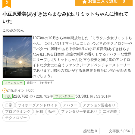
5
お気に入り追加
0
小豆原愛美(あずきはらまなみ)は､リミットちゃんに憧れて
いた
このみかのん
1973年の10月から半年間放映した『ミラクル少女リミットち
ゃん』に少しだけオマージュにした､今どきのテクノロジーや
アバターに興味のある中学3年生の小豆原愛美(あずきはらま
なみ)は､ある日突然､架空の昭和の香りもするアバターな世界
にリープし､[リミットちゃん]と言う愛美と同じ歳のアンドロ
イドな少女に出会うファンタジーアドベンチャーストーリー
であります｡ 昭和の匂いがする異世界を舞台に､何かが起きる
のでしょう｡
ファンタジー
連載中
ｼｮｰﾄｼｮｰﾄ
24h.ポイント
0pt
228,762
53,301
位 / 228,762件
位 / 53,301件
小説
ファンタジー
日常
サイボーグアンドロイド
アバター
アクション要素有り
プログラミング
昭和
転生
ファンタジー要素あり
二次創作
テクノロジー
感想数 0
文字数 5,054