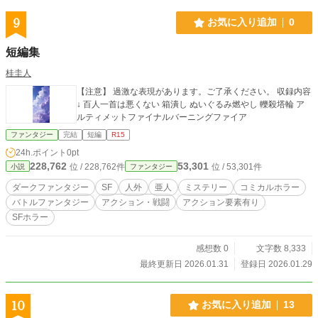
9
お気に入り追加
0
短編集
桂圭人
【注意】 過激な表現があります。ご了承ください。 収録内容
↓ 百人一首は悪くない 箱潰し ぬいぐるみ燃やし 轢殺塔輪 ア
ルティメットファイナルバーニングファイア
ファンタジー
完結
短編
R15
24h.ポイント
0pt
228,762
53,301
位 / 228,762件
位 / 53,301件
小説
ファンタジー
ダークファンタジー
SF
人外
亜人
ミステリー
コミカルホラー
バトルファンタジー
アクション・戦闘
アクション要素有り
SFホラー
感想数 0
文字数 8,333
最終更新日 2026.01.31
登録日 2026.01.29
10
お気に入り追加
13