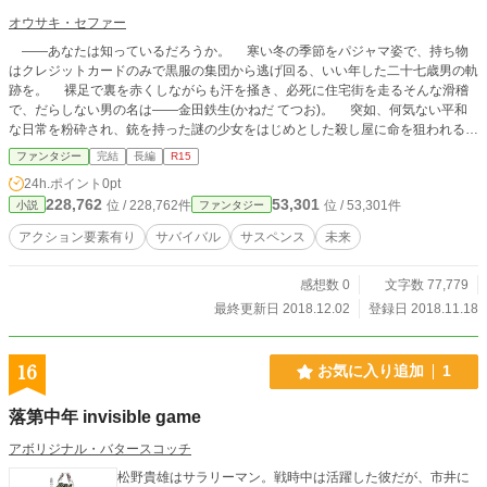
オウサキ・セファー
――あなたは知っているだろうか。 寒い冬の季節をパジャマ姿で、持ち物
はクレジットカードのみで黒服の集団から逃げ回る、いい年した二十七歳男の軌
跡を。 裸足で裏を赤くしながらも汗を掻き、必死に住宅街を走るそんな滑稽
で、だらしない男の名は――金田鉄生(かねだ てつお)。 突如、何気ない平和
な日常を粉砕され、銃を持った謎の少女をはじめとした殺し屋に命を狙われる立
場となった鉄生。 だが、それには予測不可能なある陰謀が隠されてい
ファンタジー
完結
長編
R15
た……！ 効率を追求し、時に自分勝手な男が巻き起こす、サバイバルの行く
24h.ポイント
0pt
末はいかに……！ ※この小説はカクヨム、マグネット！、小説家になろうにも
228,762
53,301
位 / 228,762件
位 / 53,301件
小説
ファンタジー
掲載しています。 毎日、原則、朝と夕方に一回ずつ更新。(複数話載せる場合あ
り)
アクション要素有り
サバイバル
サスペンス
未来
感想数 0
文字数 77,779
最終更新日 2018.12.02
登録日 2018.11.18
16
お気に入り追加
1
落第中年 invisible game
アボリジナル・バタースコッチ
松野貴雄はサラリーマン。戦時中は活躍した彼だが、市井に