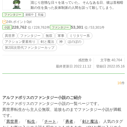
混じり怠惰な日々を送っていた。 そんなある日、彼は首相暗
殺の任を負った反体制派の人間を誤って殺してしまう。
ファンタジー
連載中
長編
24h.ポイント
0pt
228,762
53,301
位 / 228,762件
位 / 53,301件
小説
ファンタジー
異世界
ファンタジー
無双
軍事
ミリタリー系
アクション要素有り
剣と魔法
神
ほのぼの
第2回次世代ファンタジーカップ
感想数 0
文字数 40,764
最終更新日 2022.11.12
登録日 2022.05.16
16
件
アルファポリスのファンタジー小説のご紹介
アルファポリスのファンタジー小説の一覧ページです。
異世界転生から主人公無双、追放ものまでファンタジー小説が満載
です。
「
異世界
」 「
転生
」 「
チート
」 「
勇者
」 「
剣と魔法
」 人気のタグ