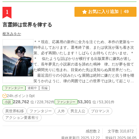
1
お気に入り追加
49
言霊師は世界を律する
枢氷みをか
＊＊現在、応募用の新作に全力を注ぐため、本作の更新を一
時停止しております。選考終了後、または状況が落ち着き次
第、必ず再開いたします！しばらくお待ちくださいませ。＊
＊ 似たような話ばかりが横行する出版業界に嫌気が差し
て、長年夢見た小説家の道を諦めた鳴神 律。だが夢を捨て
た瞬間光りに包まれ、目覚めた先は見知らぬ異世界だった。
最近流行りの小説みたいな展開は絶対に嫌だと抗う律を嘲
笑うかのように、律の周囲ではこの世界では決して起こり得
ないような不思議な現象が相次ぐ。 日銭を稼ぐため訪れた
ファンタジー
連載中
長編
ギルドで特性を調べた結果、そこに記されたのは『言葉綴
24h.ポイント
0pt
り』という未知のスキル────それは、人外すべてを言葉ひ
228,762
53,301
位 / 228,762件
位 / 53,301件
小説
ファンタジー
とつで従わせる事の出来るスキルだった。 滅びに向かう世
界で、言葉を捨てた律が言葉で世界を調律する────これ
異世界転移
ファンタジー
人外
男主人公
ブロマンス
は、そんな言霊師の物語。
アクション要素有り
感想数 2
文字数 310,872
最終更新日 2025.12.22
登録日 2025.06.05