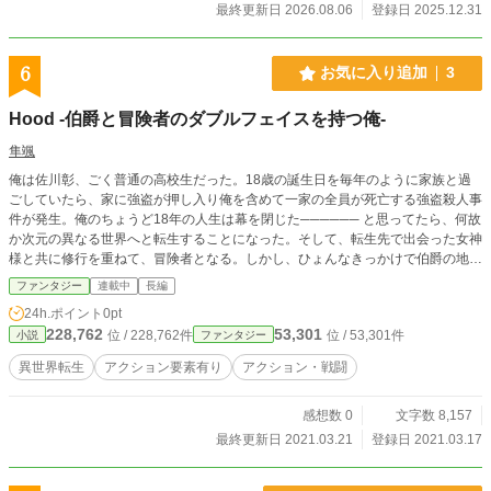
最終更新日 2026.08.06
登録日 2025.12.31
6
お気に入り追加
3
Hood -伯爵と冒険者のダブルフェイスを持つ俺-
隼颯
俺は佐川彰、ごく普通の高校生だった。18歳の誕生日を毎年のように家族と過
ごしていたら、家に強盗が押し入り俺を含めて一家の全員が死亡する強盗殺人事
件が発生。俺のちょうど18年の人生は幕を閉じた​────── と思ってたら、何故
か次元の異なる世界へと転生することになった。そして、転生先で出会った女神
様と共に修行を重ねて、冒険者となる。しかし、ひょんなきっかけで伯爵の地位
を手にすることとなり、俺の慌ただしい二重生活が幕を開けたのだった……！
ファンタジー
連載中
長編
異世界転生✕アクション、ここに！
24h.ポイント
0pt
228,762
53,301
位 / 228,762件
位 / 53,301件
小説
ファンタジー
異世界転生
アクション要素有り
アクション・戦闘
感想数 0
文字数 8,157
最終更新日 2021.03.21
登録日 2021.03.17