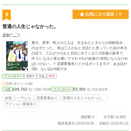
アの力が宿り、再び生を与えられたのだ。 息を吹き返した
ミルリミナのもとに足繁く通うユーリシア。 ミルリミナに
次第に惹かれていくユーリシアだが、ミルリミナは嬉しく思
8
お気に入り追加
0
う反面、皇太子の盾になって死んだことへの罪悪感と、聖女
としての自分が必要なだけだと思い込む。 そんな中、皇太
普通の人生じゃなかった。
子の命を狙った反政府組織「リュシテア」と共に姿を消した
ミルリミナ。 それは、自身の中に宿った聖女からユーリシ
凛華(*ﾟ｡ﾟ*)
アを守るためだった────。 歴史を紐解く王室ハイファン
タジー、開幕────。
勇大、美琴、咲人の三人は、生まれたときからの幼馴染み…
のはずだった。 実は三人がおとぎ話だと思っていた話が本当
の話で、三人がそのおとぎ話に出てくる三大妖族の家系で、
中３に なると家を継いでそれぞれの妖族の 頭領にならなけれ
ばいけない…？ 恋愛要素有りとかほざいてますが、ある話が
2割、ない話が8割です
ファンタジー
連載中
長編
R15
24h.ポイント
0pt
228,762
53,301
位 / 228,762件
位 / 53,301件
小説
ファンタジー
妖怪
パラレル
恋愛要素あり
普通の人生じゃなかった。
アクション要素有り
感想数 0
文字数 10,862
最終更新日 2019.09.30
登録日 2019.05.22