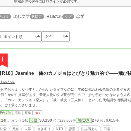
検索条件の保存には
ログイン
が必要です。
現代文学
R18のみ
恋愛
テゴリ
R指定
タグ
1
【R18】Jasmine 俺のカノジョはとびきり魅力的で――飛
あおみなみ
平凡でお人よしな少年と、かわいいタイプなのに、年齢に似合わぬ色気のある少女の、ち
に何らかの性描写があり、登場人物のクズ度が高いので、妙な色がつかないよう人名
人」「カレ・カノジョ（恋人）」「彼・彼女（三人称）」といった代名詞や指示詞で
が、ご了承くださいませ。
現代文学
完結
長編
R18
30,190
276
24h.ポイント
14pt
位 / 228,668件
位 / 9,615件
小説
現代文学
性愛
兄妹
夫婦
ゆきずり
NTR
恋愛
性描写あり
日常