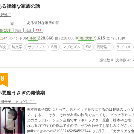
ある複雑な家族の話
浅野浩二
ある複雑な家族の話
現代文学
完結
短編
R18
228,668
9,615
24h.ポイント
0pt
位 / 228,668件
位 / 9,615件
小説
現代文学
М女
純文学
サディズム
S男
マゾヒズム
SМ
浅野浩二
ラブコメ
感想数 0
文字数 45,
8
小悪魔うさぎの発情期
松田丹子（まつだにこ）
兎本理都子(30)にとって、男とベッドを共にするのは趣味のよう
ノにする――そう、それが友達の彼氏であっても。 ビッチ系ヒロインの錯綜した恋心と性欲の物語。 ＊端本やこ様
とのコラボレーション企画です（キャラクター原案：端本やこ様
れも五万字程度の作品ですので、ぜひ合わせてお楽しみください。 「この初
polis.co.jp/novel/219337452/54593744（松丹子） 「カナリアを食べた猫