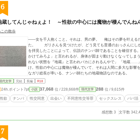
6
地蔵してんじゃねぇよ！ ～性欲の中心には魔物が棲んでんね
ねこの散歩
――女を千人抱くこと。それは、男の夢。 俺はその夢を叶える
た。 ガリさんを見つけたが、どう見ても普通のおっさんにしか見えない。しかし、目の前でガリさんのナンパ
を拝見したことによって、伝説のナンパ師であることを確信する。 ガリさんから「ナンパを教えてやるから声
かけてみろよ」と言われるが、身体が固まり動けなくなってしまう
れない状態を『地蔵』と言われバカにされるんやで」 「地蔵……
け。性欲の中心には魔物が棲んでいて、それは人間に多大な影響を
なガリ総長が率いる、ナンパ師たちの地蔵物語なのである。
現代文学
完結
長編
R18
37,068
288
24h.ポイント
7pt
位 / 228,668件
位 / 9,615件
小説
現代文学
性欲
ナンパ
性交同意
出会い
不同意性交等罪
セックスレス
パパ活
感想数 3
文字数 342,
7