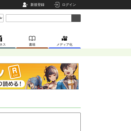
新規登録
ログイン
ネス
書籍
メディア化