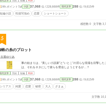
現代文学
完結
短編
R18
37,068
288
24h.ポイント
7pt
位 / 228,668件
位 / 9,615件
小説
現代文学
短編小説
性描写強め
恋愛
ショートショート
感想数 0
文字数 3,
5
蜘蛛の糸のプロット
名古屋ゆりあ
事の始まりは、“美しい小説家”と“いとこ”の淫らな現場を目撃した
は、それをネタにして彼らを脅迫しようとするが…？
現代文学
完結
短編
R18
37,068
288
24h.ポイント
7pt
位 / 228,668件
位 / 9,615件
小説
現代文学
シリアス
純愛
恋愛
秘密
大人
ざまぁ
文字数 10,