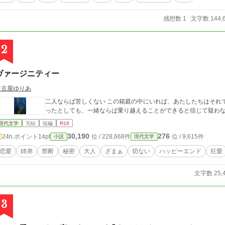
感想数 1
文字数 144,
2
ヴァージニティー
名古屋ゆりあ
二人ならば苦しくない この箱庭の中にいれば、あたしたちはそれ
ったとしても、一緒ならば乗り越えることができると信じて疑わ
現代文学
完結
短編
R18
30,190
276
24h.ポイント
14pt
位 / 228,668件
位 / 9,615件
小説
現代文学
恋愛
姉弟
禁断
秘密
大人
ざまぁ
切ない
ハッピーエンド
狂愛
文字数 25,
3