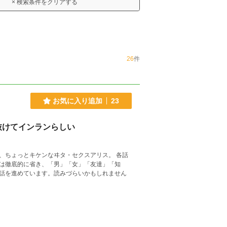
× 検索条件をクリアする
26
件
お気に入り追加
23
び抜けてインランらしい
ょっとキケンなヰタ・セクスアリス。 各話
は徹底的に省き、「男」「女」「友達」「知
話を進めています。読みづらいかもしれません