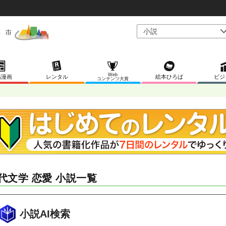
Web
稿漫画
レンタル
絵本ひろば
ビジ
コンテンツ大賞
代文学 恋愛 小説一覧
小説AI検索