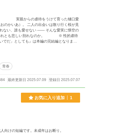
＝ 実親からの虐待をうけて育った樋口愛
おのかいあ）。 二人の出会いは散り行く桜が見
ない、誰も愛せない ―― そんな愛実に懐空の
いでだ」としても』は本編の完結編となります
青春
884
最終更新日 2025.07.09
登録日 2025.07.07
お気に入り追加
1
成人向けの短編です。未成年はお断り。