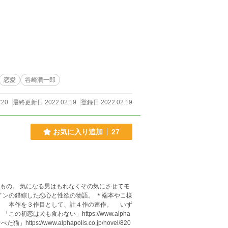
恋愛
谷崎潤一郎
720
最終更新日 2022.02.19
登録日 2022.02.19
お気に入り追加
27
なもの。 気になる男はもれなくその気にさせてモ
） 本作を３作目として、計４作の連作。 いず
恋は犬も食わない」https://www.alpha
」https://www.alphapolis.co.jp/novel/820