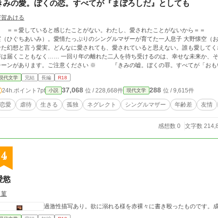
きみの愛。ぼくの恋。すべてが『まぼろしだ』としても
寄賀あける
＝＝愛していると感じたことがない。わたし、愛されたことがないから＝
実（ひぐちあいみ）。愛情たっぷりのシングルマザーが育てた一人息子 大野懐空（お
せた幻想と言う愛実。どんなに愛されても、愛されていると思えない。誰も愛してくれ
こともなく…… 一回り年の離れた二人を待ち受けるのは、幸せな未来か、それとも悲しい別れなのか。 ※ 性的虐待
シーンがあります。ご注意ください ※ 『きみの嘘。ぼくの罪。すべてが「おも
現代文学
完結
長編
R18
37,068
288
24h.ポイント
7pt
位 / 228,668件
位 / 9,615件
小説
現代文学
恋愛
虐待
生きる
孤独
ネグレクト
シングルマザー
年齢差
友情
感想数 0
文字数 214,
4
愛慾
白菫
過激性描写あり。欲に溺れる様を赤裸々に書き殴ったものです。