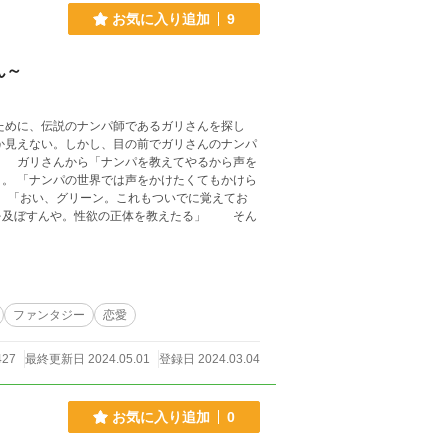
お気に入り追加
9
ん～
ために、伝説のナンパ師であるガリさんを探し
を
。 「ナンパの世界では声をかけたくてもかけら
」 「おい、グリーン。これもついでに覚えてお
及ぼすんや。性欲の正体を教えたる」 そん
ファンタジー
恋愛
427
最終更新日 2024.05.01
登録日 2024.03.04
お気に入り追加
0