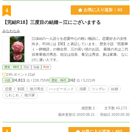
4
お気に入り追加
63
【完結R18】三度目の結婚～江にございまする
みなわなみ
江(&α)の一人語りを恋愛中心の軽い物語に。恋愛好きの女性
向き。R18には【閨】と表記しています。 歴史小説「照葉輝
く～静物語」の御台所、江の若い頃のお話。 最後の夫は二代
目将軍徳川秀忠、伯父は信長、養父は秀吉、舅は家康。 なに
げに凄い人です。
歴史・時代
完結
短編
R18
24h.ポイント
21pt
24,811
242
位 / 228,755件
位 / 3,221件
小説
歴史・時代
恋愛
戦国
徳川秀忠
ハッピーエンド
溺愛
ツンデレ
結婚
じれじれ
徳川家
感想数 2
文字数 43,173
最終更新日 2020.06.21
登録日 2020.05.30
5
お気に入り追加
452