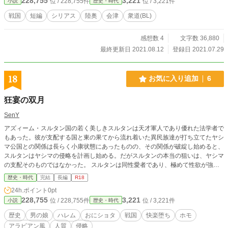
228,755
3,221
位 / 228,755件
位 / 3,221件
小説
歴史・時代
戦国
短編
シリアス
陸奥
会津
衆道(BL)
感想数 4
文字数 36,880
最終更新日 2021.08.12
登録日 2021.07.29
18
お気に入り追加
6
狂宴の双月
SenY
アズィーム・スルタン国の若く美しきスルタンは天才軍人であり優れた法学者で
もあった。彼が支配する国と東の果てから流れ着いた異民族達が打ち立てたヤシ
マ公国との関係は長らく小康状態にあったものの、その関係が破綻し始めると、
スルタンはヤシマの侵略を計画し始める。だがスルタンの本当の狙いは、ヤシマ
の支配そのものではなかった。 スルタンは同性愛者であり、極めて性欲が強
い、重度のショタコン。彼の本当の狙いは、ヤシマの領主の息子である、双子の
歴史・時代
完結
長編
R18
美少年だったのだ。
24h.ポイント
0pt
228,755
3,221
位 / 228,755件
位 / 3,221件
小説
歴史・時代
歴史
男の娘
ハレム
おにショタ
戦国
快楽堕ち
ホモ
アラビアン風
人質
侵略