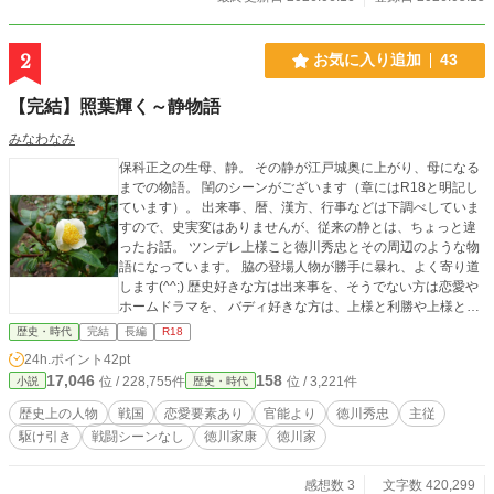
2
お気に入り追加
43
【完結】照葉輝く～静物語
みなわなみ
保科正之の生母、静。 その静が江戸城奥に上がり、母になる
までの物語。 閨のシーンがございます（章にはR18と明記し
ています）。 出来事、暦、漢方、行事などは下調べしていま
すので、史実変はありませんが、従来の静とは、ちょっと違
ったお話。 ツンデレ上様こと徳川秀忠とその周辺のような物
語になっています。 脇の登場人物が勝手に暴れ、よく寄り道
します(^^;) 歴史好きな方は出来事を、そうでない方は恋愛や
ホームドラマを、 バディ好きな方は、上様と利勝や上様と大
姥局などを お楽しみください。 第３部から読んでも、よろ
歴史・時代
完結
長編
R18
しいかと…
24h.ポイント
42pt
17,046
158
位 / 228,755件
位 / 3,221件
小説
歴史・時代
歴史上の人物
戦国
恋愛要素あり
官能より
徳川秀忠
主従
駆け引き
戦闘シーンなし
徳川家康
徳川家
感想数 3
文字数 420,299