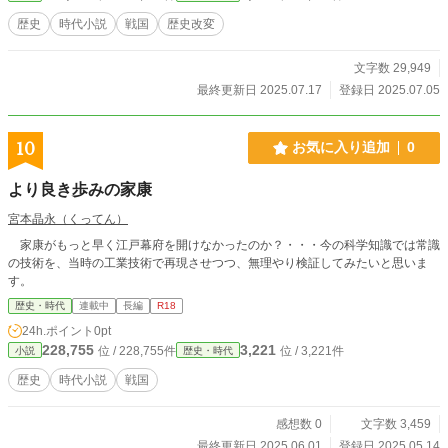
歴史
時代小説
戦国
歴史改変
文字数 29,949
最終更新日 2025.07.17
登録日 2025.07.05
10
お気に入り追加
0
より良き歩みの家康
宮本晶永（くってん）
家康がもっと早く江戸幕府を開けなかったのか？・・・今の科学知識では常識
の技術を、当時の工業技術で再現させつつ、無理やり検証してみたいと思いま
す。
歴史・時代
連載中
長編
R18
24h.ポイント
0pt
228,755
3,221
位 / 228,755件
位 / 3,221件
小説
歴史・時代
歴史
時代小説
戦国
感想数 0
文字数 3,459
最終更新日 2025.06.01
登録日 2025.05.14