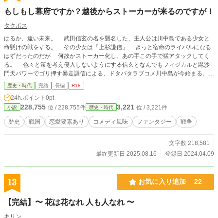
もしもし幕府ですか？越後からストーカーが来るのですが！
タクポス
はるか、遠い未来。 武田信玄の名を襲名した、主人公は川中島である少女と
命懸けの戦をする。 その少女は「上杉謙信」 きっと宿命のライバルになる
はずだったのだが 何故かストーカー化し、あの手この手で猛アタックしてく
る。 色々と策を考え侵入しないようにする信玄となんでもフィジカルと毘沙
門天パワーでゴリ押す暴走謙信による、ドタバタラブコメ川中島が今始まる。
歴史・時代
完結
長編
R18
24h.ポイント
0pt
228,755
3,221
位 / 228,755件
位 / 3,221件
小説
歴史・時代
歴史
戦国
恋愛要素あり
コメディ風味
ファンタジー
戦争
文字数 218,581
最終更新日 2025.08.16
登録日 2024.04.09
13
お気に入り追加
22
【完結】〜 花は花なれ 人も人なれ 〜
キリン