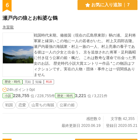
6
お気に入り追加
7
瀬戸内の狼とお転婆な鶴
氷室龍
戦国時代末期。備後国（現在の広島県東部）鞆の浦。 足利将
軍家と縁深いこの地に一人の若者がいた。 村上又四郎吉隆。
瀬戸内最強の海賊衆・村上一族の一人、村上亮康の養子であ
る彼は一人の少女と出会う。 京を追放された将軍・足利義昭
に付き従う公家の姫・楓だ。 これは数奇な運命で出会った男
女のお話。 歴史時代小説大賞エントリー作品 *この物語はフ
ィクションです。実在の人物・団体・事件とは一切関係あり
ません
歴史・時代
完結
短編
R18
24h.ポイント
0pt
228,755
3,221
位 / 228,755件
位 / 3,221件
小説
歴史・時代
戦国
恋愛
山育ちの海賊
公家の姫
感想数 0
文字数 42,355
最終更新日 2020.06.19
登録日 2020.05.21