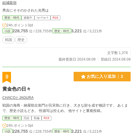
結城龍弥
秀吉にそそのかされた光秀は
歴史・時代
連載中
ｼｮｰﾄｼｮｰﾄ
R18
24h.ポイント
0pt
228,755
3,221
位 / 228,755件
位 / 3,221件
小説
歴史・時代
戦国
歴史
文字数 1,376
最終更新日 2024.08.09
登録日 2024.08.09
9
お気に入り追加
2
黄金色の日々
CHACOとJAGURA
戦国の海商・納屋助左衛門が呂宋島に行き、大きな財を成す物語です。 あくま
で、歴史小説もどき。 性描写は控えめ。 他サイトと重複投稿。
歴史・時代
完結
長編
R18
24h.ポイント
0pt
228,755
3,221
位 / 228,755件
位 / 3,221件
小説
歴史・時代