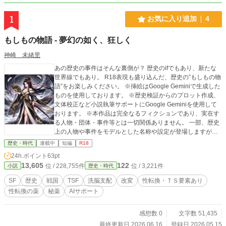
1
お気に入り追加
4
もしもの物語 - 夢幻の如く、狂しく
神崎 未緒里
あの歴史の事件はそんな裏側が？ 歴史のifでもあり、新たな
世界線でもあり。 R18表現も盛り込んだ、歴史の”もしもの物
語”をお楽しみください。 ※挿絵はGoogle Geminiで生成した
ものを使用しております。 ※歴史検証からのプロット作成、
文体校正など小説執筆サポートにGoogle Geminiを使用して
おります。 ※本作品は完全なるフィクションであり、実在す
る人物・団体・事件等とは一切関係ありません。 一部、歴史
上の人物や事件をモデルとした名称や設定が登場しますが、
これらは物語を構築するための架空のエンターテイメントと
歴史・時代
連載中
短編
R18
しての利用にとどまります。作中での彼らの行動、性的な描
24h.ポイント
63pt
写、思想などはすべて著者の創作によるものであり、史実に
13,605
122
位 / 228,755件
位 / 3,221件
小説
歴史・時代
基づくものではありません。 本作品は特定の歴史上の人物や
そのご遺族、関連する団体等の名誉や尊厳を毀損する意図は
SF
歴史
戦国
TSF
洗脳支配
改変
性転換・ＴＳ要素あり
一切なく、また特定の歴史観を推奨するものでもございませ
性転換の薬
秘薬
AIサポート
ん。
感想数 0
文字数 51,435
最終更新日 2026.06.16
登録日 2026.05.15