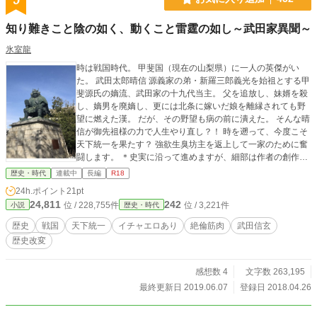
知り難きこと陰の如く、動くこと雷霆の如し～武田家異聞～
氷室龍
時は戦国時代。 甲斐国（現在の山梨県）に一人の英傑がい
た。 武田太郎晴信 源義家の弟・新羅三郎義光を始祖とする甲
斐源氏の嫡流、武田家の十九代当主。 父を追放し、妹婿を殺
し、嫡男を廃嫡し、更には北条に嫁いだ娘を離縁されても野
望に燃えた漢。 だが、その野望も病の前に潰えた。 そんな晴
信が御先祖様の力で人生やり直し？！ 時を遡って、今度こそ
天下統一を果たす？ 強欲生臭坊主を返上して一家のために奮
闘します。 ＊史実に沿って進めますが、細部は作者の創作で
す。徐々に歴史改変が進みます。あしからずご了承くださ
歴史・時代
連載中
長編
R18
い。 表紙画像は月乃ひかりさんよりの頂き物です。
24h.ポイント
21pt
24,811
242
位 / 228,755件
位 / 3,221件
小説
歴史・時代
歴史
戦国
天下統一
イチャエロあり
絶倫筋肉
武田信玄
歴史改変
感想数 4
文字数 263,195
最終更新日 2019.06.07
登録日 2018.04.26