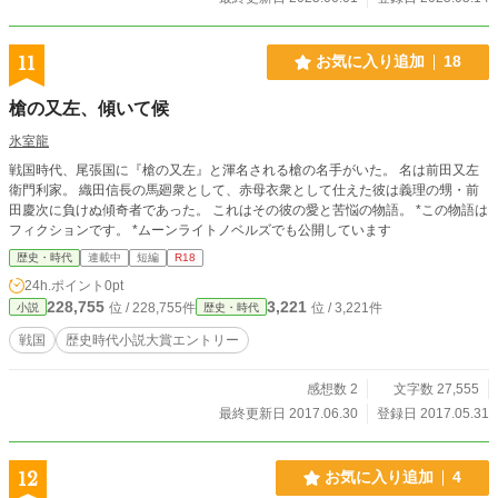
11
お気に入り追加
18
槍の又左、傾いて候
氷室龍
戦国時代、尾張国に『槍の又左』と渾名される槍の名手がいた。 名は前田又左
衛門利家。 織田信長の馬廻衆として、赤母衣衆として仕えた彼は義理の甥・前
田慶次に負けぬ傾奇者であった。 これはその彼の愛と苦悩の物語。 *この物語は
フィクションです。 *ムーンライトノベルズでも公開しています
歴史・時代
連載中
短編
R18
24h.ポイント
0pt
228,755
3,221
位 / 228,755件
位 / 3,221件
小説
歴史・時代
戦国
歴史時代小説大賞エントリー
感想数 2
文字数 27,555
最終更新日 2017.06.30
登録日 2017.05.31
12
お気に入り追加
4