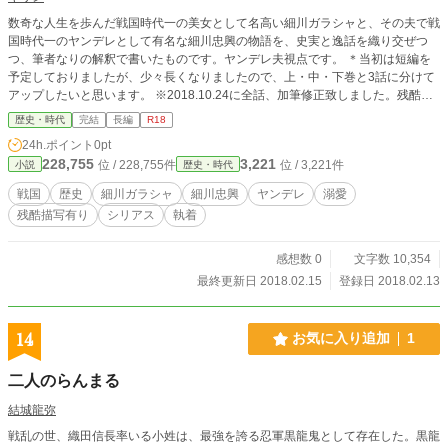
数奇な人生を歩んだ戦国時代一の美女として名高い細川ガラシャと、その夫で戦
国時代一のヤンデレとして有名な細川忠興の物語を、史実と逸話を織り交ぜつ
つ、筆者なりの解釈で書いたものです。ヤンデレ夫視点です。 ＊当初は短編を
予定しておりましたが、少々長くなりましたので、上・中・下巻と3話に分けて
アップしたいと思います。 ※2018.10.24に全話、加筆修正致しました。残酷描
写や性的な描写も増やしましたので、R15→R18に変更させていただきます。
歴史・時代
完結
長編
R18
どうぞ宜しくお願い致します。
24h.ポイント
0pt
228,755
3,221
位 / 228,755件
位 / 3,221件
小説
歴史・時代
戦国
歴史
細川ガラシャ
細川忠興
ヤンデレ
溺愛
残酷描写有り
シリアス
執着
感想数 0
文字数 10,354
最終更新日 2018.02.15
登録日 2018.02.13
14
お気に入り追加
1
二人のらんまる
結城龍弥
戦乱の世、織田信長率いる小姓は、最強を誇る忍軍黒龍鬼として存在した。黒龍