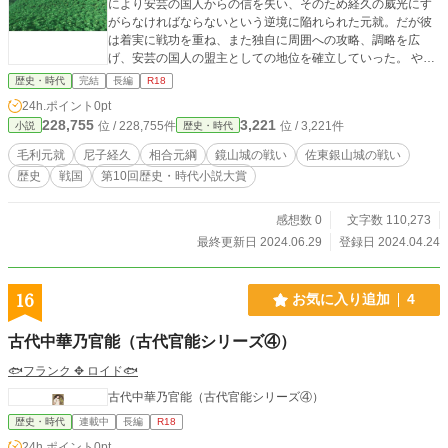
により安芸の国人からの信を失い、そのため経久の威光にす
がらなければならないという逆境に陥れられた元就。だが彼
は着実に戦功を重ね、また独自に周囲への攻略、調略を広
げ、安芸の国人の盟主としての地位を確立していった。 やが
て経久が隠居したのを機に、元就は尼子家と手を切る。大内
歴史・時代
完結
長編
R18
家へ嫡男・隆元を人質に出したのだ。これは――尼子の新当
24h.ポイント
0pt
主、尼子詮久（あまごあきひさ）が天下人となるため京へと
228,755
3,221
位 / 228,755件
位 / 3,221件
小説
歴史・時代
進軍していったため、その隙を衝いた行動だった。 そして元
就は大内家に働きかけ、詮久の上洛中、「がら空き」となっ
毛利元就
尼子経久
相合元綱
鏡山城の戦い
佐東銀山城の戦い
た安芸に攻勢をかける。頭崎城をはじめとする尼子方の拠点
歴史
戦国
第10回歴史・時代小説大賞
を陥落寸前にまで追い込んだ元就に対し、ついに尼子家は反
転攻勢を開始。逆に元就の居城、吉田郡山城へと兵を進める
のであった―― 【表紙画像】 「ぐったりにゃんこのホームペ
感想数 0
文字数 110,273
ージ」様より
最終更新日 2024.06.29
登録日 2024.04.24
16
お気に入り追加
4
古代中華乃官能（古代官能シリーズ④）
🐟フランク ✥ ロイド🐟
古代中華乃官能（古代官能シリーズ④）
歴史・時代
連載中
長編
R18
24h.ポイント
0pt