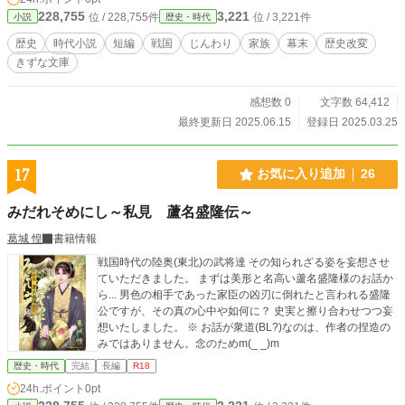
228,755
3,221
位 / 228,755件
位 / 3,221件
小説
歴史・時代
歴史
時代小説
短編
戦国
じんわり
家族
幕末
歴史改変
きずな文庫
感想数 0
文字数 64,412
最終更新日 2025.06.15
登録日 2025.03.25
17
お気に入り追加
26
みだれそめにし～私見 蘆名盛隆伝～
葛城 惶
書籍情報
戦国時代の陸奥(東北)の武将達 その知られざる姿を妄想させ
ていただきました。 まずは美形と名高い蘆名盛隆様のお話か
ら... 男色の相手であった家臣の凶刃に倒れたと言われる盛隆
公ですが、その真の心中や如何に？ 史実と擦り合わせつつ妄
想いたしました。 ※ お話が衆道(BL?)なのは、作者の捏造の
みではありません。念のためm(_ _)m
歴史・時代
完結
長編
R18
24h.ポイント
0pt