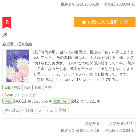
最終更新日 2020.06.28
登録日 2020.04.10
3
お気に入り追加
12
氷
春想亭 桜木春緒
江戸時代初期。 趣味人の落天は、極上の「女」を育てようと
思い立った。 その素材に選ばれ、手入れを受ける「菊」と名
づけられた美少女。 そのいびつな関係が始まって５年。 菊が
１７歳になったとき、落天が言った。 「そなたを女にしよう
と思う」…。 ムーンライトノベルズにも投稿しています。
（完結済み） https://novel18.syosetu.com/n7517m/
歴史・時代
完結
長編
R18
24h.ポイント
21pt
24,811
242
位 / 228,755件
位 / 3,221件
小説
歴史・時代
時代小説
戦国
ノーチェ
調教
感想数 0
文字数 61,681
最終更新日 2022.04.16
登録日 2022.04.16