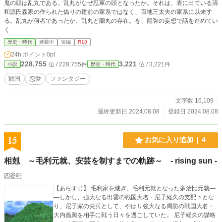
鬼の頭は乱丸である。乱丸がなぜ忍軍の頭となったか。それは、表に出ている清
和源氏森家の作られた偽りの建前の家系ではなく、百地三太夫の家系に以来す
る。乱丸が何者であったか、乱丸と蘭丸の存在。を、龍弥の妄想で話を進めてい
く
歴史・時代
連載中
短編
R18
24h.ポイント
0pt
228,755
3,221
位 / 228,755件
位 / 3,221件
小説
歴史・時代
戦国
恋愛
ファンタジー
文字数 16,109
最終更新日 2024.08.08
登録日 2024.08.08
15
お気に入り追加
4
相剋 ～毛利元就、安芸を制すまでの軌跡～ - rising sun -
四谷軒
【あらすじ】 毛利家を継ぎ、毛利元就となった多治比元就―
―しかし、強大なる出雲の戦国大名・尼子経久の支配下とな
り、尼子家の尖兵として、やはり強大なる周防の戦国大名・
大内義興を相手に戦う日々を過ごしていた。 尼子経久の謀略