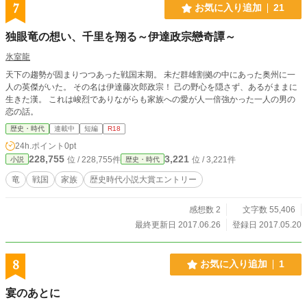
7
お気に入り追加
21
独眼竜の想い、千里を翔る～伊達政宗戀奇譚～
氷室龍
天下の趨勢が固まりつつあった戦国末期。 未だ群雄割拠の中にあった奥州に一
人の英傑がいた。 その名は伊達藤次郎政宗！ 己の野心を隠さず、あるがままに
生きた漢。 これは峻烈でありながらも家族への愛が人一倍強かった一人の男の
恋の話。
歴史・時代
連載中
短編
R18
24h.ポイント
0pt
228,755
3,221
位 / 228,755件
位 / 3,221件
小説
歴史・時代
竜
戦国
家族
歴史時代小説大賞エントリー
感想数 2
文字数 55,406
最終更新日 2017.06.26
登録日 2017.05.20
8
お気に入り追加
1
宴のあとに