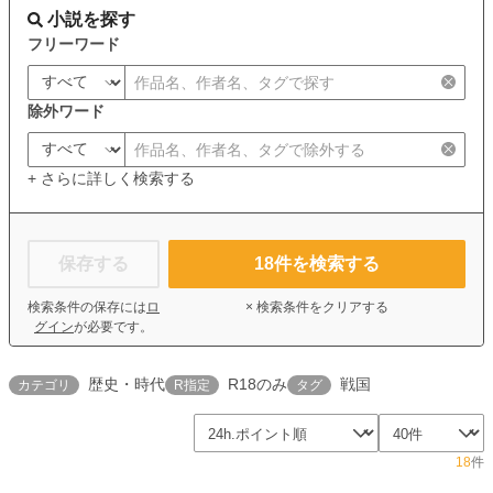
小説を探す
フリーワード
除外ワード
+ さらに詳しく検索する
保存する
18
件を検索する
検索条件の保存には
ロ
× 検索条件をクリアする
グイン
が必要です。
歴史・時代
R18のみ
戦国
カテゴリ
R指定
タグ
18
件