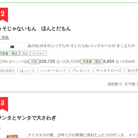
2
うそじゃないもん ほんとだもん
 李鳥
あのね ゆきがふってたの そしたらね ジングルベルが きこえたの
児童書・童話
完結
ｼｮｰﾄｼｮｰﾄ
228,725
4,654
24h.ポイント
0pt
位 / 228,725件
位 / 4,654件
小説
児童書・童話
ほのぼの
ほっこり
ハッピーエンド
プレゼント
サンタクロース
女の
感想数 0
文字数 3
3
サンタとサンタで大さわぎ
真
クリスマスの夜、少年リクの部屋に現れたふたりのサンタ。 メイ