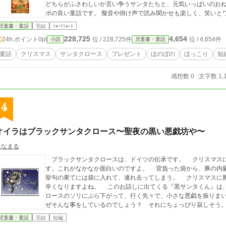
どちらがふさわしいか言い争うサンタたちと、元気いっぱいのお
ポの良い童話です。 擬音や掛け声で読み聞かせも楽しく、笑いと
児童書・童話
完結
ｼｮｰﾄｼｮｰﾄ
228,725
4,654
24h.ポイント
0pt
位 / 228,725件
位 / 4,654件
小説
児童書・童話
童話
クリスマス
サンタクロース
プレゼント
ほのぼの
ほっこり
短
感想数 0
文字数 1,
4
オイラはブラックサンタクロース〜聖夜の黒い悪戯坊や〜
はなまる
ブラックサンタクロースは、ドイツの伝承です。 クリスマスに悪い子のところに来る、黒いサンタクロースで
す。これがなかなか面白いのですよ。 背負った袋から、豚の内臓をぶち撒ける。悪い子を袋に入れて棒で叩く。
挙句の果てには袋に入れて、連れ去ってしまう。 クリスマスに豚の内臓をぶち撒けられるなんて、考えただけで
辛くなりますよね。 このお話しに出てくる『黒サンタくん』は、真っ黒い服を着た悪戯坊や。イブの夜サンタク
ロースのソリにぶら下がって、行く先々で、小さな悪戯を振りまいて歩きます。 悪い子で
児童書・童話
完結
短編