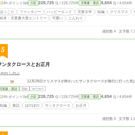
228,725
4,654
24h.ポイント
0pt
位 / 228,725件
位 / 4,654件
小説
児童書・童話
ほっこり
ファンタジー
ハッピーエンド
児童文学
短編
クリスマス
絵本・児童書大賞エントリー
可愛い
じんわり
感想数 4
文字数 7,
5
サンタクロースとお正月
あやの しのぶ
12月28日クリスマスが終わったサンタクロースが旅行に行った先
児童書・童話
完結
ｼｮｰﾄｼｮｰﾄ
228,725
4,654
24h.ポイント
0pt
位 / 228,725件
位 / 4,654件
小説
児童書・童話
短編
童話
ほのぼの
サンタクロース
お正月
感想数 0
文字数 1,