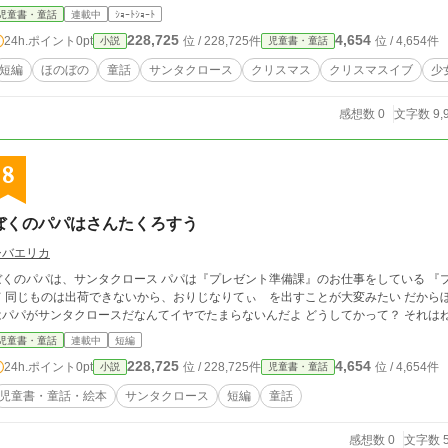
児童書・童話
連載中
ｼｮｰﾄｼｮｰﾄ
228,725
4,654
24h.ポイント
0pt
位 / 228,725件
位 / 4,654件
小説
児童書・童話
短編
ほのぼの
童話
サンタクロース
クリスマス
クリスマスイブ
少
感想数 0
文字数 9,
8
ぼくのパパはさんたくろすう
シバエリカ
ぼくのパパは、サンタクロース パパは『プレゼント準備課』のお仕事をしている 『
のパパはとっても忙しいんだ だけどね、ぼく
はパパがサンタクロースだなんてイヤでたまらないんだよ どうしてかって？ 
児童書・童話
連載中
短編
228,725
4,654
24h.ポイント
0pt
位 / 228,725件
位 / 4,654件
小説
児童書・童話
児童書・童話・絵本
サンタクロース
短編
童話
感想数 0
文字数 5