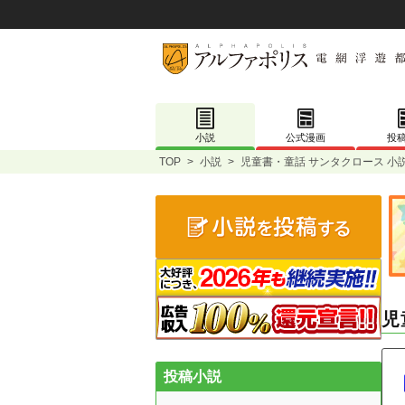
小説
公式漫画
投
TOP
>
小説
>
児童書・童話 サンタクロース 小
児
投稿小説