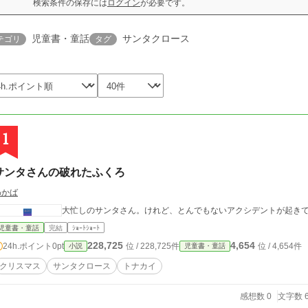
検索条件の保存には
ログイン
が必要です。
児童書・童話
サンタクロース
テゴリ
タグ
1
サンタさんの破れたふくろ
わかば
大忙しのサンタさん。けれど、とんでもないアクシデントが起き
児童書・童話
完結
ｼｮｰﾄｼｮｰﾄ
228,725
4,654
24h.ポイント
0pt
位 / 228,725件
位 / 4,654件
小説
児童書・童話
クリスマス
サンタクロース
トナカイ
感想数 0
文字数 6