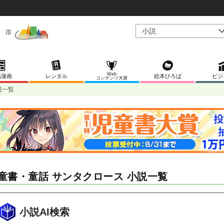
Web
稿漫画
レンタル
絵本ひろば
ビジ
コンテンツ大賞
説一覧
童書・童話 サンタクロース 小説一覧
小説AI検索