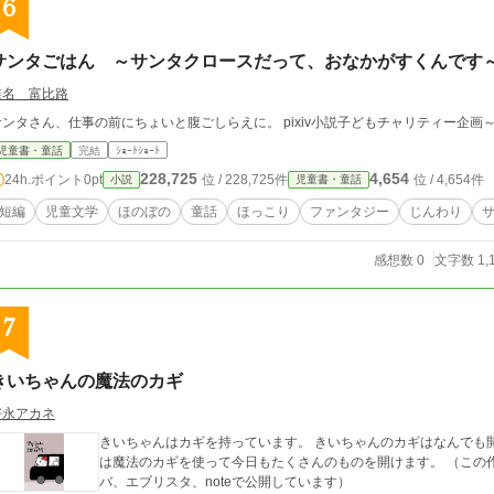
6
サンタごはん ～サンタクロースだって、おなかがすくんです
椎名 富比路
サンタさん、仕事の前にちょいと腹ごしらえに。 pixiv小説子ども
児童書・童話
完結
ｼｮｰﾄｼｮｰﾄ
228,725
4,654
24h.ポイント
0pt
位 / 228,725件
位 / 4,654件
小説
児童書・童話
短編
児童文学
ほのぼの
童話
ほっこり
ファンタジー
じんわり
感想数 0
文字数 1,
7
きいちゃんの魔法のカギ
好永アカネ
きいちゃんはカギを持っています。 きいちゃんのカギはなんでも
は魔法のカギを使って今日もたくさんのものを開けます。 （この作品はマグネット！、アルファポリス、ノベル
バ、エブリスタ、noteで公開しています）