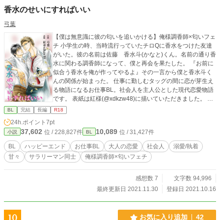
香水のせいにすればいい
弓葉
【僕は無意識に彼の匂いを追いかける】俺様調香師×匂いフェ
チ 小学生の時、当時流行っていたチロQに香水をつけた友達
がいた。彼の名前は佐藤 香水斗(かなと)くん。名前の通り香
水に関わる調香師になって、僕と再会を果たした。 『お前に
似合う香水を俺が作ってやるよ』その一言から僕と香水斗く
んの関係が始まった。 仕事に勤しむタッグの間に恋が芽生え
る物語になるお仕事BL。社会人を主人公とした現代恋愛物語
です。 表紙は紅様(@xdkzw48)に描いていただきました。 密
着度がたまらなく好きです。
BL
完結
長編
R18
24h.ポイント
7pt
37,602
10,089
位 / 228,827件
位 / 31,427件
小説
BL
BL
ハッピーエンド
お仕事BL
大人の恋愛
社会人
溺愛/執着
甘々
サラリーマン同士
俺様調香師×匂いフェチ
感想数 7
文字数 94,996
最終更新日 2021.11.30
登録日 2021.10.16
10
お気に入り追加
42