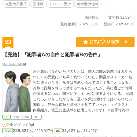
大型犬系男子
初体験
トロトロ受け
攻め受け逆転
感想数 0
文字数 32,094
最終更新日 2025.11.18
登録日 2025.06.30
23
お気に入り追加
5
【完結】『犯罪者Aの自白と犯罪者Bの告白』
comacomainu
永井忠紀《ながいただのり》は、隣人の間宮敦志《まみやあ
つし》の異変にいち早く気づいていた。間宮がストーカー被
害に遭ったとき、永井は自然な流れで協力することになる。
冷静に距離を保って接するつもりだったが、共に過ごす時間
が増えるにつれ、間宮が少しずつ心に残るようになる。 意識
しないふりをしながらも、互いを気に掛けずにはいられない
関係は、静かな信頼と親密さを育てていった。（イラスト、
内容紹介、校正に生成AIを使用しています） ※犯罪行為の描
写がある為、R-18とします。
BL
完結
短編
R18
24h.ポイント
0pt
228,827
31,427
位 / 228,827件
位 / 31,427件
小説
BL