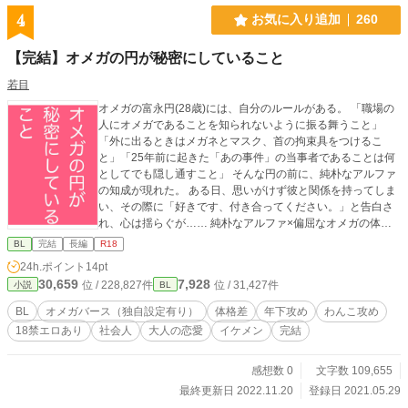
4
お気に入り追加
260
【完結】オメガの円が秘密にしていること
若目
オメガの富永円(28歳)には、自分のルールがある。 「職場の
人にオメガであることを知られないように振る舞うこと」
「外に出るときはメガネとマスク、首の拘束具をつけるこ
と」「25年前に起きた「あの事件」の当事者であることは何
としてでも隠し通すこと」 そんな円の前に、純朴なアルファ
の知成が現れた。 ある日、思いがけず彼と関係を持ってしま
い、その際に「好きです、付き合ってください。」と告白さ
れ、心は揺らぐが…… 純朴なアルファ×偏屈なオメガの体格
差BLです 18禁シーンには※つけてます
BL
完結
長編
R18
24h.ポイント
14pt
30,659
7,928
位 / 228,827件
位 / 31,427件
小説
BL
BL
オメガバース（独自設定有り）
体格差
年下攻め
わんこ攻め
18禁エロあり
社会人
大人の恋愛
イケメン
完結
感想数 0
文字数 109,655
最終更新日 2022.11.20
登録日 2021.05.29