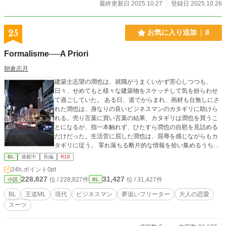
最終更新日 2025.10.27
登録日 2025.10.26
25
お気に入り追加
8
Formalisme──A Priori
朝倉志月
建築士志望の潤也は、就職がうまくいかず苦心しつつも、
日々、せめてもと様々な建築物をスケッチして気を紛らわせ
て過ごしていた。 ある日、道でからまれ、画材も台無しにさ
れた潤也は、身なりの良いビジネスマンのカタギリに助けら
れる。売り言葉に買い言葉の結果、カタギリは潤也を買うこ
とになるが、指一本触れず、ひたすら潤也の自慰を見詰める
だけだった。生活苦に屈した潤也は、屈辱を感じながらもカ
タギリに従う。 零れ落ちる断片的な情報を拾い集めるうち
に、潤也はやがて、少しずつカタギリの胸の内を知ってい
BL
連載中
長編
R18
く。
24h.ポイント
0pt
228,827
31,427
位 / 228,827件
位 / 31,427件
小説
BL
BL
王道ML
現代
ビジネスマン
夢追いフリーター
大人の恋愛
スーツ