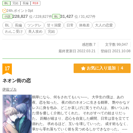
BL
完結
長編
R18
24h.ポイント
0pt
228,827
31,427
位 / 228,827件
位 / 31,427件
小説
BL
BL
長編
ツンデレ
甘々溺愛
日常
体格差
大人の恋愛
わんこ受け
美人攻め
完結
感想数 7
文字数 99,047
最終更新日 2022.03.21
登録日 2021.10.08
17
お気に入り追加
4
ネオン街の恋
伊佐ヅカ
鶴華になら、何をされてもいい──。 大学生の僕は、あの
夜、恋を知った。 夜の街のネオンに生きる鶴華。 艶やかなド
レスに身を包み、どこか哀しげに笑うその人は、 酔いつぶれ
た僕を優しく介抱してくれた。 それがすべての始まりだっ
た。 距離が縮まり、恋心を自覚した瞬間、日常は音を立てて
崩れた。 求めるほど、互いを壊していった。 成す術もなく、
掌から零れ落ちていく彼を見つめるしかできなかった。 ──