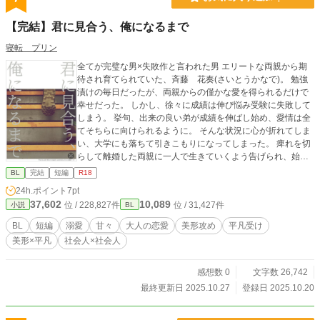
【完結】君に見合う、俺になるまで
寝転 プリン
全てが完璧な男×失敗作と言われた男 エリートな両親から期
待され育てられていた、斉藤 花奏(さいとうかなで)。 勉強
漬けの毎日だったが、両親からの僅かな愛を得られるだけで
幸せだった。 しかし、徐々に成績は伸び悩み受験に失敗して
しまう。 挙句、出来の良い弟が成績を伸ばし始め、愛情は全
てそちらに向けられるように。 そんな状況に心が折れてしま
い、大学にも落ちて引きこもりになってしまった。 痺れを切
らして離婚した両親に一人で生きていくよう告げられ、始め
たのはコンビニの夜間アルバイト。 そこに常連として来てい
BL
完結
短編
R18
たのが、西園寺 蓮(さいおんじ れん)という男。 その身な
24h.ポイント
7pt
りから想像も出来ないスイーツを買う彼に、花奏はこっそり
37,602
10,089
位 / 228,827件
位 / 31,427件
小説
BL
と癒されていた。 そんなある日、花奏は突然蓮に告白される
のだが…。 ※付きのエピソードは、ベッドシーンがありま
BL
短編
溺愛
甘々
大人の恋愛
美形攻め
平凡受け
す。 別サイトにて公開していた作品を加筆修正した物になり
美形×平凡
社会人×社会人
ます。 無断転載ではありませんので、ご安心ください！
感想数 0
文字数 26,742
最終更新日 2025.10.27
登録日 2025.10.20