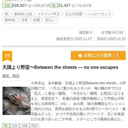
228,827
31,427
位 / 228,827件
位 / 31,427件
小説
BL
BL
創作BL小説
イケメン×平凡
大人の恋愛
ハッピーエンド
創作BL
日常
恋愛
切ない
感想数 0
文字数 43,742
最終更新日 2025.11.27
登録日 2025.11.15
19
お気に入り追加
1
天国より野蛮〜Between the sheets — no one escapes
義井 映日
※本作は、全年齢版「天国より野蛮Between the sheets」のR
18版です。 ​一万人に愛されるスターが、俺の腕の中でだけ
「恋人」に還る一週間。 ​「今日から一週間、お世話になりま
すよ、西塔先生？」 ​札幌の高校で数学教師として平穏な日常
を演じる西塔玲二（41）。 ある夜、彼の無機質なマンション
に現れたのは、世間を熱狂させる人気V系ヴォーカリスト・篠
宮綾人だった。 ​かつて中目黒の狭いアパートで、互いの体温
だけを貪り合った二十年前。 スターとしての孤独を抱えた綾
人の「疲れた」の一言が、玲二が守り続けてきた理性を野蛮
BL
完結
短編
R18