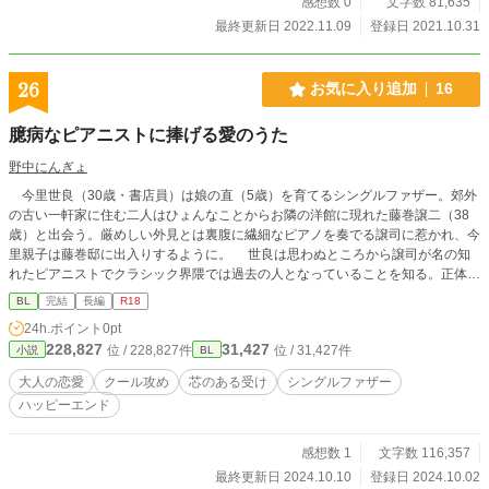
感想数 0
文字数 81,635
最終更新日 2022.11.09
登録日 2021.10.31
26
お気に入り追加
16
臆病なピアニストに捧げる愛のうた
野中にんぎょ
今里世良（30歳・書店員）は娘の直（5歳）を育てるシングルファザー。郊外
の古い一軒家に住む二人はひょんなことからお隣の洋館に現れた藤巻譲二（38
歳）と出会う。厳めしい外見とは裏腹に繊細なピアノを奏でる譲司に惹かれ、今
里親子は藤巻邸に出入りするように。 世良は思わぬところから譲司が名の知
れたピアニストでクラシック界隈では過去の人となっていることを知る。正体を
知りつつもそれを黙ったまま譲司と交流を重ねる世良だったが、彼と関わってい
BL
完結
長編
R18
くにつれ当初のスマートな印象が裏返って……？ 才能とは裏腹に自分に自信
24h.ポイント
0pt
のないピアニストと、道半ばで夢を捨てた書店員。立ち止まっていた二人が、恋
228,827
31,427
位 / 228,827件
位 / 31,427件
小説
BL
と愛をきっかけに一歩を踏み出す、大人のビタースゥイート・ロマンス。
大人の恋愛
クール攻め
芯のある受け
シングルファザー
ハッピーエンド
感想数 1
文字数 116,357
最終更新日 2024.10.10
登録日 2024.10.02