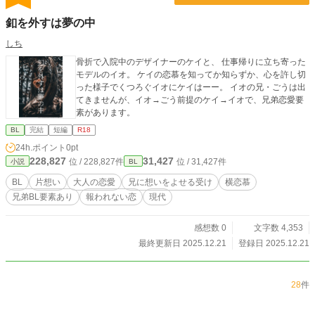
釦を外すは夢の中
しち
骨折で入院中のデザイナーのケイと、 仕事帰りに立ち寄った
モデルのイオ。 ケイの恋慕を知ってか知らずか、心を許し切
った様子でくつろぐイオにケイはーー。 イオの兄・ごうは出
てきませんが、イオ→ごう前提のケイ→イオで、兄弟恋愛要
素があります。
BL
完結
短編
R18
24h.ポイント
0pt
228,827
31,427
位 / 228,827件
位 / 31,427件
小説
BL
BL
片想い
大人の恋愛
兄に想いをよせる受け
横恋慕
兄弟BL要素あり
報われない恋
現代
感想数 0
文字数 4,353
最終更新日 2025.12.21
登録日 2025.12.21
28
件