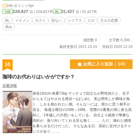
24h.ポイント
0pt
228,827
31,427
位 / 228,827件
位 / 31,427件
小説
BL
BL
イケメン
ホスト
切ない
シリアス
エロ
大人の恋愛
病み
感想数 0
文字数 6,396
最終更新日 2021.10.24
登録日 2020.12.29
16
お気に入り追加
143
珈琲のお代わりはいかがですか？
古紫汐桜
身長183cm 体重73kg マッチョで顔立ちが野性的だと、女子
からもてはやされる熊谷一(はじめ)。 実は男性しか興味が無
く、しかも抱かれたい側。そんな一には、密かに思う相手が
居る。 毎週土曜日の15時～16時。 窓際の1番奥の席に座る高
杉に、1年越しの片想いをしている。 自分より細身で華奢な
高杉が、振り向いてくれる筈も無く……。 ただ、拗れた感情
を募らせるだけだった。 そんなある日、高杉に近付けるチャ
ンスがあり……。