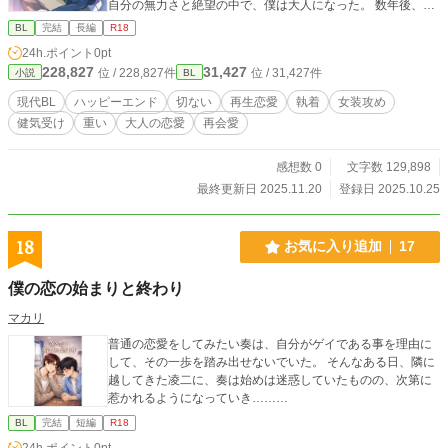
自分の無力さと絶望の中で、僕は大人になった。 数年後、区
役所職員となった僕は、再び鶴華と出会う。 今度は、ホーム
BL
完結
長編
R18
レスと支援員という形で。 そこにいたのは、かつての華やか
24h.ポイント
0pt
さを失い、それでも必死に立ち上がろうとする彼だった。 再
228,827
31,427
位 / 228,827件
位 / 31,427件
小説
BL
び芽吹く恋心に、薬と暴力という現実が立ちはだかる。 それ
でも信じている。 もう一度、彼を愛せると。 もう一度、二人
現代BL
ハッピーエンド
切ない
再生恋愛
執着
女装攻め
で歩けると。 僕たちが見つけたのは、支配ではなく、寄り添
健気受け
重い
大人の恋愛
再会愛
う愛。 繊細な二人が、互いの傷を映し合うように愛し合う物
語。 ※違法薬物・DVの描写を含みます。苦手な方はご注意く
ださい。 ※実在の地名・団体名が登場しますが、すべてフィ
感想数 0
文字数 129,898
クションです。 全二十七話・完結保証。 感想を頂けると、と
最終更新日 2025.11.20
登録日 2025.10.25
ても励みになります。
18
お気に入り追加
17
僕の恋の始まりと終わり
マカリ
普通の恋愛をしてみたい奏は、自分がゲイである事を理由に
して、その一歩を踏み出せないでいた。 そんなある日、隣に
越してきた凌二に、奏は始めは迷惑していたものの、次第に
惹かれるようになっていき………
BL
完結
短編
R18
24h.ポイント
0pt