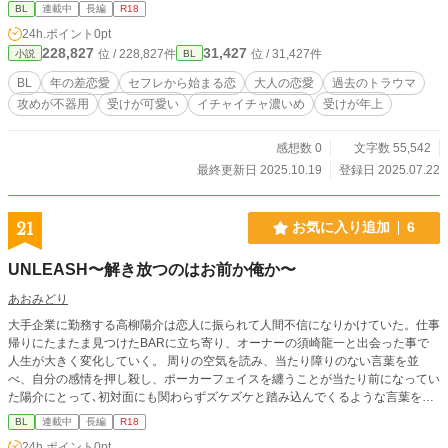
ライメージ（仮）です 心理描写に力を入れて執筆していま
BL
連載中
長編
R18
す。キャラクター達が皆様に愛されますように！ よろしくお
24h.ポイント
0pt
願いします。
228,827
31,427
位 / 228,827件
位 / 31,427件
小説
BL
BL
年の差恋愛
セフレから始まる恋
大人の恋愛
過去のトラウマ
攻めが不器用
受けが可愛い
イチャイチャ濃いめ
受けが年上
感想数 0
文字数 55,542
最終更新日 2025.10.19
登録日 2025.07.22
21
お気に入り追加
6
UNLEASH〜解き放つのはお前か俺か〜
あおみどり
大手企業に勤務する高柳陽介は恋人に振られて人間不信になりかけていた。仕事
帰りにたまたま見つけたBARに立ち寄り、オーナーの須崎龍一と出会った事で
人生が大きく変化していく。 周りの空気を読み、当たり障りのない言葉を並
べ、自分の感情を押し殺し、ポーカーフェイスを纏うことが当たり前になってい
た陽介にとって､初対面にも関わらずズケズケと踏み込んでくるような言葉をか
けてくる龍一の存在は不快でしかなかった。 「もう二度と来ない」そう言って
BL
連載中
長編
R18
店を後にしたはずだったのに…。運命の悪戯は再び2人を引き合わせ互いに引き
24h.ポイント
0pt