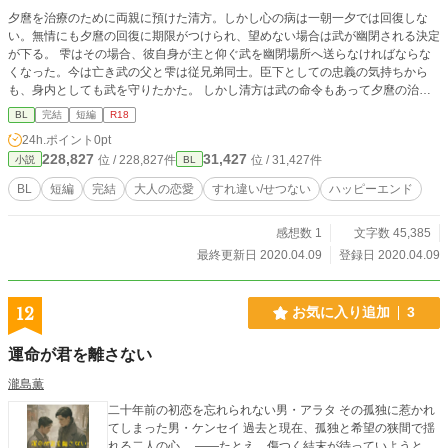
夕麿を治療のために両親に預けた清方。しかし心の病は一朝一夕では回復しな
い。無情にも夕麿の回復に期限がつけられ、望めない場合は武が幽閉される決定
が下る。 雫はその場合、彼自身が主と仰ぐ武を幽閉場所へ送らなければならな
くなった。今は亡き武の父と雫は従兄弟同士。臣下としての忠義の気持ちから
も、身内としても武を守りたかた。 しかし清方は武の命令もあって夕麿の治療
を第一にする。 二人の想いの差が軋轢を生んでしまう。
BL
完結
短編
R18
24h.ポイント
0pt
228,827
31,427
位 / 228,827件
位 / 31,427件
小説
BL
BL
短編
完結
大人の恋愛
すれ違い/せつない
ハッピーエンド
感想数 1
文字数 45,385
最終更新日 2020.04.09
登録日 2020.04.09
12
お気に入り追加
3
運命が君を離さない
瀧島薫
二十年前の初恋を忘れられない男・アラタ その孤独に惹かれ
てしまった男・ケンセイ 過去と現在、孤独と希望の狭間で揺
れる二人の心。 ——たとえ、傷つく結末が待っていようと