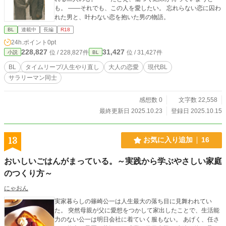
も。 ——それでも、この人を愛したい。 忘れらない恋に囚わ
れた男と、叶わない恋を抱いた男の物語。
BL
連載中
長編
R18
24h.ポイント
0pt
228,827
31,427
位 / 228,827件
位 / 31,427件
小説
BL
BL
タイムリープ/人生やり直し
大人の恋愛
現代BL
サラリーマン同士
感想数 0
文字数 22,558
最終更新日 2025.10.23
登録日 2025.10.15
13
お気に入り追加
16
おいしいごはんがまっている。～実践から学ぶやさしい家庭
のつくり方～
にゃおん
実家暮らしの篠崎公一は人生最大の落ち目に見舞われてい
た。 突然母親が父に愛想をつかして家出したことで、生活能
力のない公一は明日会社に着ていく服もない。 あげく、任さ