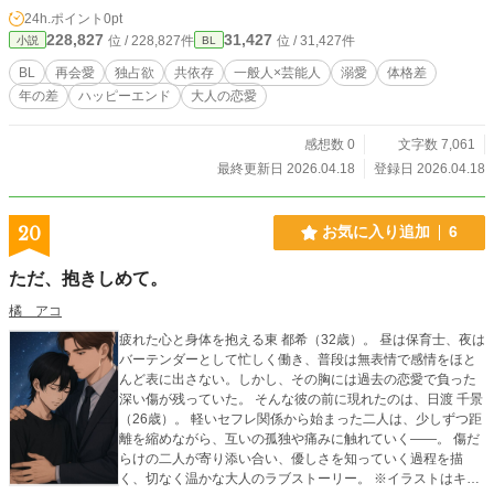
に塗り替えていく。 ​一万人の視線から隠れ、シーツの間でだ
24h.ポイント
0pt
け許される独占。 「先生」の仮面を脱ぎ捨て、かつての熱を
228,827
31,427
位 / 228,827件
位 / 31,427件
小説
BL
呼び覚ます一週間限定の籠城生活が始まる。
BL
再会愛
独占欲
共依存
一般人×芸能人
溺愛
体格差
年の差
ハッピーエンド
大人の恋愛
感想数 0
文字数 7,061
最終更新日 2026.04.18
登録日 2026.04.18
20
お気に入り追加
6
ただ、抱きしめて。
橘 アコ
疲れた心と身体を抱える東 都希（32歳）。 昼は保育士、夜は
バーテンダーとして忙しく働き、普段は無表情で感情をほと
んど表に出さない。しかし、その胸には過去の恋愛で負った
深い傷が残っていた。 そんな彼の前に現れたのは、日渡 千景
（26歳）。 軽いセフレ関係から始まった二人は、少しずつ距
離を縮めながら、互いの孤独や痛みに触れていく――。 傷だ
らけの二人が寄り添い合い、優しさを知っていく過程を描
く、切なく温かな大人のラブストーリー。 ※イラストはキャ