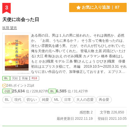
3
お気に入り追加
87
天使に出会った日
玖羽 望月
ある雨の日。男は１人の男に拾われた。それは偶然か、必然
か。 「お前、うちに来るか？」 そう言って俺を拾ったのは、
冷たい雰囲気を纏う男。 だが、その人が打ちひしがれていた
俺を天使の元へ導いてくれた。 登場人物 土居 武琉(どい たけ
る) 大江 希海(おおえ のぞみ)職業 カメラマン 橋本 香緒(はし
もと かお)職業 モデル 三条 響(さんじょう ひびき)職業 俳優
初出はエブリスタ様にて。 本編 2019.10.5〜2020.3.31 それ
なりに古い作品なので、加筆修正しております。 エブリスタ
様のほうでは、番外編やＳＳも公開済。 (2022.11月〜ほぼ転
BL
完結
長編
R18
載しています) ほとんどの話にＲシーンはありませんが、一部
24h.ポイント
21pt
に入るためレーティングをＲ１８に変更しました。 関連作品
25,634
6,585
位 / 228,827件
位 / 31,427件
小説
BL
「One night stand after〜俺様カメラマンは私を捉えて離さな
い〜」 「【R-18】月の名前〜年上カメラマンと訳あり彼女の
BL
現代
切ない
純愛
ML
日常
大人の恋愛
再会愛
蜜月まで〜」 同じ登場人物が出てきます。
感想数 2
文字数 226,850
最終更新日 2022.11.19
登録日 2021.10.05