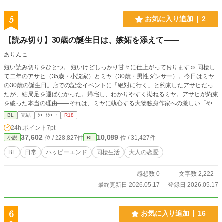
5
お気に入り追加
2
【読み切り】30歳の誕生日は、嫉妬を添えて——
ありんこ
短い読み切りをひとつ。 短いけどしっかり甘々に仕上がっております☺️ 同棲し
て二年のアサヒ（35歳・小説家）とミヤ（30歳・男性ダンサー）。今日はミヤ
の30歳の誕生日。店での記念イベントに「絶対に行く」と約束したアサヒだっ
たが、結局足を運ばなかった。帰宅し、わかりやすく拗ねるミヤ。アサヒが約束
を破った本当の理由——それは、ミヤに執心する大物独身作家への激しい「やき
もち」だった。
BL
完結
ｼｮｰﾄｼｮｰﾄ
R18
24h.ポイント
7pt
37,602
10,089
位 / 228,827件
位 / 31,427件
小説
BL
BL
日常
ハッピーエンド
同棲生活
大人の恋愛
感想数 0
文字数 2,222
最終更新日 2026.05.17
登録日 2026.05.17
6
お気に入り追加
16