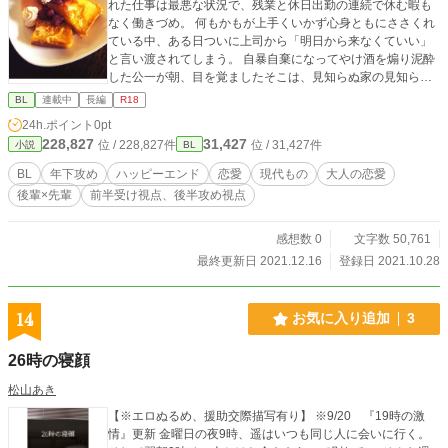
れた仕事は最悪な状況で、残業と休日出勤の連続で休む暇も
なく働きづめ。 何もかもが上手くいかず心身ともにささくれ
ている中、ある日ついに上司から「明日から来なくていい」
と言い渡されてしまう。 自暴自棄になってやけ酒を煽り泥酔
した公一が朝、目を覚ましたそこは、見知らぬ家の見知らぬ
ベッドの上だった。 「あ、篠崎先輩、目が覚めましたか？
BL
連載中
長編
R18
無理しないで」 飲み過ぎですよ――そう言って二日酔いの公
24h.ポイント
0pt
一の前に現れたのは、かつて会社で面倒を見ていた後輩、栗
228,827
31,427
位 / 228,827件
位 / 31,427件
小説
BL
原蒼太だった。 なぜ、どうして後輩がここに？ いや、どう
して自分はこいつの家に？ 疑問符で頭がいっぱいになるも、
BL
年下攻め
ハッピーエンド
恋愛
現代もの
大人の恋愛
酒で飛んでしまった記憶が戻ることはなかった―― 仕事はで
後輩×先輩
前半受け視点、後半攻め視点
きるが、炊事はおろか洗濯もゴミの分別もできないポンコツ
の公一が、後輩の手を借りて少しづつ家事の楽しさに目覚め
ていくお話。 ※※※※※※※※ 初投稿です。 去年終わらせ
感想数 0
文字数 50,761
られなかったので、今年は終わらせたいです。（希望）
最終更新日 2021.12.16
登録日 2021.10.28
14
お気に入り追加
3
26時の寝顔
松山あき
【※エロぬるめ、援助交際描写有り】 ※9/20 『19時の激
情』更新 金曜日の夜9時、遥はいつも同じ人に会いに行く。