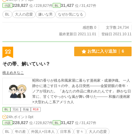
寄せられるようにして、いがみ合いながらもその存在が気になっていく。嫌いだ
228,827
31,427
位 / 228,827件
位 / 31,427件
小説
BL
と思っていた男が気になって仕方がない。 こんな自分は知らない。まさかこの
俺が男に惚れるとは…。あいつと出逢った事は偶然なのか運命なのか…？
BL
大人の恋愛
嫌いな男
なぜか気になる
感想数 0
文字数 24,734
最終更新日 2021.11.01
登録日 2021.10.11
22
お気に入り追加
6
その帯、解いていい？
桃まめきなこ
昭和の香りが残る和風家屋に暮らす漫画家・成瀬伊織。 一人
静かに過ごす日々の中、ある日突然―――金髪碧眼の青年・
ノアが現れた。 「あなたの作品に救われたんです」 静かな日
常に、甘くてやっかいな嵐が舞い降りた――― 和服の漫画家
×大型わんこ系アメリカ人
BL
完結
長編
R18
24h.ポイント
0pt
228,827
31,427
位 / 228,827件
位 / 31,427件
小説
BL
BL
年の差
外国人×日本人
日常系
甘々
大人の恋愛