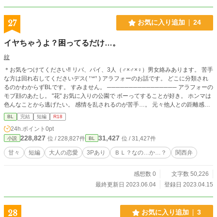
27
お気に入り追加
24
イヤちゃうよ？困ってるだけ…。
紋
＊お気をつけてください‼️ リバ、バイ、3人（♂×♂×♀️）男女絡みあります。 苦手
な方は回れ右してくださいデス( ᐪ꒳ᐪ )‬ アラフォーのお話です。 どこに分類され
るのかわからずBLです。 すみません。 ──────────────── アラフォーの
モブ顔のあたし。 "花" お気に入りの公園で ボーってすることが好き。 ホンマは
色んなことから逃げたい。 感情を乱されるのが苦手…。 元々他人との距離感が
上手くとれない…んやけど… 外面が良いせいで 面倒見が良くて、話しやすい
BL
完結
短編
R18
し、安心感があると言われ… 相談と言う愚痴や不満を聞くことが多くて…疲れ
24h.ポイント
0pt
ていた。 子供たちもそれぞれに生きてるし、 これからは、自分のために生きよ
228,827
31,427
位 / 228,827件
位 / 31,427件
小説
BL
うと思って…ここに引越してきた。 そんな”花”が…昔ながらの近所の喫茶店で出
会った… "るぅちゃん"と"けいちゃん" 同性カップル。 何故か、"花"のことがお気
甘々
短編
大人の恋愛
3Pあり
ＢＬ？なの…か…？
関西弁
に入りになってしまい… そんな3人のお話です。
感想数 0
文字数 50,226
最終更新日 2023.06.04
登録日 2023.04.15
28
お気に入り追加
3