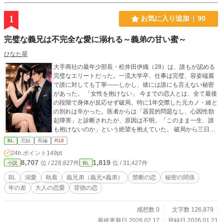
1
お気に入り追加
90
完璧な義兄は不完全な愛に溺れる～義弟の甘い蜜～
ひなた翠
大手商社の最年少部長・松井田伊織（28）は、誰もが認める
完璧なエリートだった。一流大学卒、仕事は完璧、容姿端麗
で誰に対しても丁寧――しかし、彼には誰にも言えない秘密
があった。 「女性を抱けない」 今までの恋人とは、全て最後
の段階で身体が反応せず破局。特に1年交際した元カノ・綾と
の別れは辛かった。医者からは「器質的問題なし、心因性勃
起障害」と診断されたが、原因は不明。「このまま一生、誰
も抱けないのか」という絶望を抱えていた。 破局から三日
後、職場の飲み会を断って一人でバーへ。隣の席に座った美
BL
完結
長編
R18
女「ちか」に、生まれて初めて身体が激しく反応した。胸元
24h.ポイント
149pt
の大きく開いたワンピース、低くハスキーな声、どこか義弟
8,707
1,819
位 / 228,827件
位 / 31,427件
小説
BL
に似た雰囲気――。 酔った勢いで弱みを曝け出すと、「試し
てみます？」と誘われ、運命的な一夜を過ごす。何度も絶頂
BL
溺愛
執着
義兄弟（義兄×義弟）
禁断の恋
秘密の関係
を迎え、28歳にして初めて童貞を捨てた――。 しかし翌朝、
年の差
大人の恋愛
背徳の恋
シャワーから出てきたのは義弟の千景だった。 「兄さんが女
を抱けるようになるまで、僕が治してあげる」 女装した義弟
の甘い誘惑に、伊織は抗えない。週に二回の密会、激しい
感想数 0
文字数 126,879
夜、募る執着――完璧を装ってきた男が、不完全な愛に溺れ
最終更新日 2026.02.17
登録日 2026.01.21