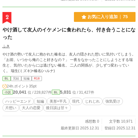
ていく。 禁断の関係の先に待つものは、破滅か、それとも―
―？
2
お気に入り追加
75
やけ酒して友人のイケメンに食われたら、付き合うことにな
った
ふき
やけ酒の勢いで友人に抱かれた榛名は、友人の隠された想いに気付いてしまう。
「お前、いつから俺のこと好きなの？」 一夜をなかったことにしようとする瑞
生と、気付いたからには逃げない榛名。 二人の関係が、少しずつ変わってい
く。 瑞生(ミズキ)×榛名(ハルナ)
BL
完結
短編
R18
24h.ポイント
35pt
20,041
5,031
位 / 228,827件
位 / 31,427件
小説
BL
ハッピーエンド
短編
美形×平凡
現代
じれじれ
強気受け
片想い
大人の恋愛
後日談は甘々
感想数 0
文字数 10,971
最終更新日 2025.12.31
登録日 2025.12.31