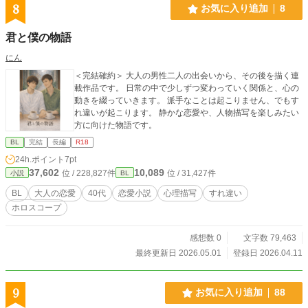
8
お気に入り追加
8
君と僕の物語
にん
＜完結確約＞ 大人の男性二人の出会いから、その後を描く連
載作品です。 日常の中で少しずつ変わっていく関係と、心の
動きを綴っていきます。 派手なことは起こりません、でもす
れ違いが起こります。 静かな恋愛や、人物描写を楽しみたい
方に向けた物語です。
BL
完結
長編
R18
24h.ポイント
7pt
37,602
10,089
位 / 228,827件
位 / 31,427件
小説
BL
BL
大人の恋愛
40代
恋愛小説
心理描写
すれ違い
ホロスコープ
感想数 0
文字数 79,463
最終更新日 2026.05.01
登録日 2026.04.11
9
お気に入り追加
88