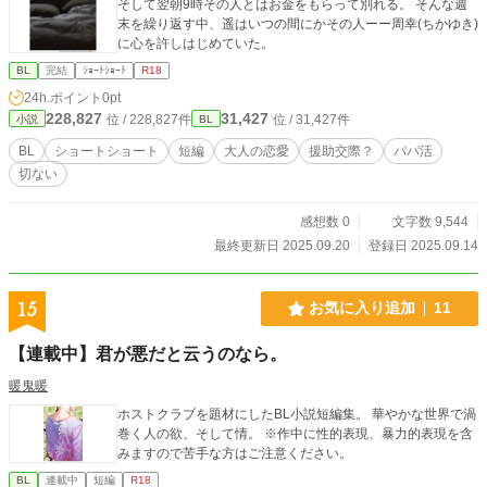
そして翌朝9時その人とはお金をもらって別れる。 そんな週
末を繰り返す中、遥はいつの間にかその人ーー周幸(ちかゆき)
に心を許しはじめていた。
BL
完結
ｼｮｰﾄｼｮｰﾄ
R18
24h.ポイント
0pt
228,827
31,427
位 / 228,827件
位 / 31,427件
小説
BL
BL
ショートショート
短編
大人の恋愛
援助交際？
パパ活
切ない
感想数 0
文字数 9,544
最終更新日 2025.09.20
登録日 2025.09.14
15
お気に入り追加
11
【連載中】君が悪だと云うのなら。
暖鬼暖
ホストクラブを題材にしたBL小説短編集。 華やかな世界で渦
巻く人の欲、そして情。 ※作中に性的表現、暴力的表現を含
みますので苦手な方はご注意ください。
BL
連載中
短編
R18