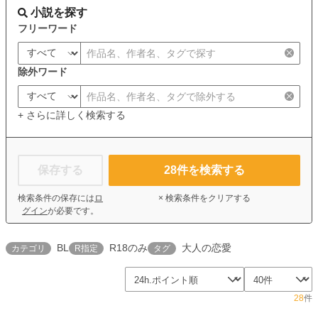
小説を探す
フリーワード
除外ワード
+ さらに詳しく検索する
保存する
28
件を検索する
検索条件の保存には
ロ
× 検索条件をクリアする
グイン
が必要です。
BL
R18のみ
大人の恋愛
カテゴリ
R指定
タグ
28
件