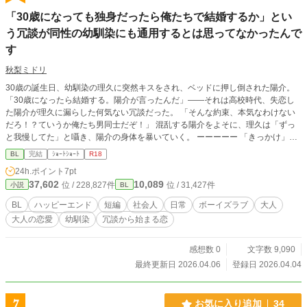
「30歳になっても独身だったら俺たちで結婚するか」とい
う冗談が同性の幼馴染にも通用するとは思ってなかったんで
す
秋梨ミドリ
30歳の誕生日、幼馴染の理久に突然キスをされ、ベッドに押し倒された陽介。
「30歳になったら結婚する。陽介が言ったんだ」――それは高校時代、失恋し
た陽介が理久に漏らした何気ない冗談だった。 「そんな約束、本気なわけない
だろ！？ていうか俺たち男同士だぞ！」 混乱する陽介をよそに、理久は「ずっ
と我慢してた」と囁き、陽介の身体を暴いていく。 ーーーーー 「きっかけ」を
テーマにSSに挑戦してみました。 Aパターンは両片想い、Bパターンは攻→受片
BL
完結
ｼｮｰﾄｼｮｰﾄ
R18
想い(受けは完全に冗談で言ってるのに、攻めとしては言質取った！の勢いで無
24h.ポイント
7pt
理矢理囲い込むやつ)で、2つ書いてます。 ※AとBの2人は全くの別カプで、タ
37,602
10,089
位 / 228,827件
位 / 31,427件
小説
BL
イトルが一緒なだけなのでただの短編として読めます。 （一番上のあらすじはB
面）
BL
ハッピーエンド
短編
社会人
日常
ボーイズラブ
大人
大人の恋愛
幼馴染
冗談から始まる恋
感想数 0
文字数 9,090
最終更新日 2026.04.06
登録日 2026.04.04
7
お気に入り追加
34