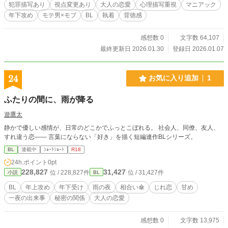
犯罪描写あり
視点変更あり
大人の恋愛
心理描写重視
マニアック
年下攻め
モテ男×モブ
BL
執着
背徳感
感想数 0
文字数 64,107
最終更新日 2026.01.30
登録日 2026.01.07
24
お気に入り追加
1
ふたりの間に、雨が降る
遊鷹太
静かで優しい感情が、日常のどこかでふっとこぼれる。 社会人、同僚、友人、
すれ違う恋―― 言葉にならない「好き」を描く短編連作BLシリーズ。
BL
連載中
ｼｮｰﾄｼｮｰﾄ
R18
24h.ポイント
0pt
228,827
31,427
位 / 228,827件
位 / 31,427件
小説
BL
BL
年上攻め
年下受け
雨の夜
相合い傘
じれ恋
甘め
一夜の出来事
秘密の関係
大人の恋愛
感想数 0
文字数 13,975