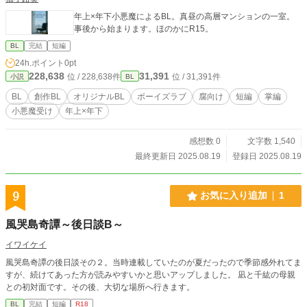
年上×年下小悪魔によるBL。真昼の高層マンションの一室。
事後から始まります。ほのかにR15。
BL
完結
短編
24h.ポイント
0pt
228,638
31,391
位 / 228,638件
位 / 31,391件
小説
BL
BL
創作BL
オリジナルBL
ボーイズラブ
腐向け
短編
掌編
小悪魔受け
年上×年下
感想数 0
文字数 1,540
最終更新日 2025.08.19
登録日 2025.08.19
9
お気に入り追加
1
風哭島奇譚～後日談B～
イワイケイ
風哭島奇譚の後日談その２。当時連載していたのが夏だったので季節感外れてま
すが、続けてあった方が読みやすいかと思いアップしました。 凪と千紘の母親
との初対面です。その後、大切な場所へ行きます。
BL
完結
短編
R18