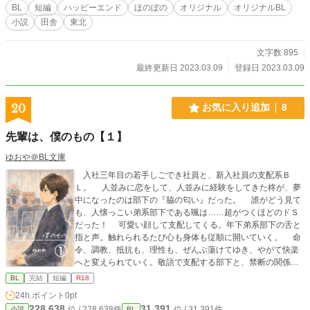
BL
短編
ハッピーエンド
ほのぼの
オリジナル
オリジナルBL
小説
田舎
東北
文字数 895
最終更新日 2023.03.09
登録日 2023.03.09
20
お気に入り追加
8
先輩は、僕のもの【１】
ゆおや＠BL文庫
入社三年目の若手しごでき社員と、新入社員の支配系Ｂ
Ｌ。 人並みに恋をして、人並みに経験をしてきた柊が、夢
中になったのは部下の『脇の匂い』だった。 誰がどう見て
も、人懐っこい弟系部下である颯は……超がつくほどのドＳ
だった！ 可愛い顔して支配してくる。年下弟系部下の舌と
指と声。触れられるたび心も身体も従順に開いていく。 命
令、調教、抵抗も、理性も、ぜんぶ蕩けてゆき、やがて快楽
へと変えられていく。敬語で支配する部下と、禁断の関係に
堕ちていく.....
BL
完結
短編
R18
24h.ポイント
0pt
228,638
31,391
位 / 228,638件
位 / 31,391件
小説
BL