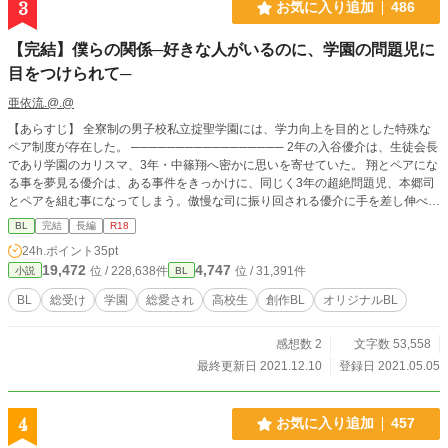
3
お気に入り追加
486
【完結】僕らの関係─好きな人がいるのに、学園の問題児に
目をつけられて─
亜依流.@.@
【あらすじ】 全寮制の男子校私立掟聖学園には、学力向上を目的とした特殊な
ペア制度が存在した。 ───────────────── 2年の入谷優介は、生徒会長
であり学園のカリスマ、3年・中篠翔へ密かに思いを寄せていた。 翔とペアにな
る事を夢見る優介は、ある事件をきっかけに、同じく3年の超絶問題児、本郷司
とペアを組む事になってしまう。傲慢な司に振り回される優介に手を差し伸べた
のは、初恋の相手である翔だった。
BL
完結
長編
R18
24h.ポイント
35pt
19,472
4,747
位 / 228,638件
位 / 31,391件
小説
BL
BL
総受け
学園
総愛され
高校生
創作BL
オリジナルBL
感想数 2
文字数 53,558
最終更新日 2021.12.10
登録日 2021.05.05
4
お気に入り追加
457