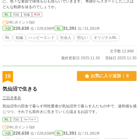
に、色々な要因で環境も心も揺らいでいきます。 奇跡からスタートした二人は
どんな軌跡を辿るのでしょうか。
BL
完結
短編
R18
24h.ポイント
0pt
228,638
31,391
位 / 228,638件
位 / 31,391件
小説
BL
BL
短編
ハッピーエンド
社会人
切ない
オリジナルBL
文字数 12,998
最終更新日 2025.11.30
登録日 2025.11.30
19
お気に入り追加
0
気仙沼で生きる
三日月李衣
気仙沼市の田舎で暮らす同性愛者が気仙沼市で暮らす人たちの中で、違和感を感
じつつ、それでも前向きに生きていく心温まるお話です。
BL
完結
ｼｮｰﾄｼｮｰﾄ
24h.ポイント
0pt
228,638
31,391
位 / 228,638件
位 / 31,391件
小説
BL