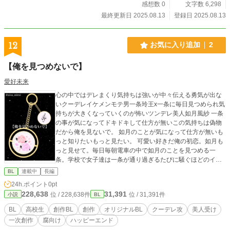
感想数 0
文字数 6,298
最終更新日 2025.08.13
登録日 2025.08.13
12
お気に入り追加
2
【俺を見つめないで】
愛好未来
心の中ではデレまくり気持ちは強いが中々伝える勇気が出な
いクーデレイケメンモテ男一条玲王x一条に毎日見つめられ気
持ちが大きくなっていくのが怖いツンデレ美人如月風紗 一条
の事が気になってドキドキして仕方が無いこの気持ちは偽物
だから俺を見ないで。 如月のことが気になって仕方が無いも
っと知りたいもっと見たい。 可愛い好きだ俺の初恋。如月も
っと見せて。毎日毎朝電車の中で如月のことを見つめる一
条。学校で女子達は一条が通り過ぎるたびに騒ぐほどのイケ
メン男がなぜ男である如月を見つめるのか。 中々進展しない
BL
連載中
長編
二人が如月の大切なキーホルダーを落とした所から絵々に縮
24h.ポイント
0pt
まる距離。近づけば近づくほど好きになりどんどん自分の感
228,638
31,391
位 / 228,638件
位 / 31,391件
小説
BL
情や気持ちを伝える一条と一条を好きだと思うのが怖い如
月。 二人の家族に対する違いや心の中にある思いの違い。正
BL
高校生
創作BL
創作
オリジナルBL
クーデレ攻
美人受け
反対な二人の結末は一体.... ....お互いの視点で感情や気持ち、
一次創作
腐向け
ハッピーエンド
どんなことがそ れぞれ見れるのが拘りです！そして表紙の如