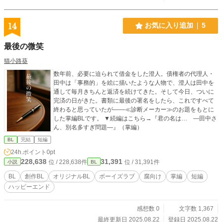
14
お気に入り追加
5
最後の微笑
猫小路葵
数年前、必要に迫られて借金をした澄人。債権者の代理人・
田中は「事務的」を絵に描いたような人物で、澄人は田中を
通して毎月きちんと返済を続けてきた。そして今日、ついに
完済の日がきた。書類に最後の署名をしたら、これですべて
終わると思っていたが――≪診断メーカー≫のお題をもとに
した掌編BLです。 ▼続編はこちら→『君の名は… ―田中さ
ん、別名多すぎ問題―』（掌編）
BL
完結
短編
24h.ポイント
0pt
228,638
31,391
位 / 228,638件
位 / 31,391件
小説
BL
BL
創作BL
オリジナルBL
ボーイズラブ
腐向け
掌編
短編
ハッピーエンド
感想数 0
文字数 1,367
最終更新日 2025.08.22
登録日 2025.08.22