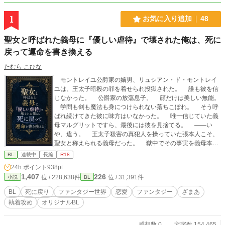
1
お気に入り追加
48
聖女と呼ばれた義母に『優しい虐待』で壊された俺は、死に
戻って運命を書き換える
たむら こひな
モントレイユ公爵家の嫡男、リュシアン・ド・モントレイ
ユは、王太子暗殺の罪を着せられ投獄された。 誰も彼を信
じなかった。 公爵家の放蕩息子。 顔だけは美しい無能。
学問も剣も魔法も身につけられない落ちこぼれ。 そう呼
ばれ続けてきた彼に味方はいなかった。 唯一信じていた義
母マルグリットですら、最後には彼を見捨てる。 ――い
や、違う。 王太子殺害の真犯人を操っていた張本人こそ、
聖女と称えられる義母だった。 獄中でその事実を義母本人
に知らされたリュシアンは、絶望の中で息絶える。 だが次
BL
連載中
長編
R18
の瞬間、目を覚ますとそこは数年前のモントレイユ公爵家だ
24h.ポイント
938pt
った。 死に戻った。 今度こそ冤罪を回避し、生き延び
1,407
226
位 / 228,638件
位 / 31,391件
小説
BL
る。 そのためには、義母の策略を暴かなければならない。
そしてもう一人。 義母に利用され、王太子暗殺の実行犯
BL
死に戻り
ファンタジー世界
恋愛
ファンタジー
ざまあ
に仕立て上げられる森人の青年――ヴァル。 一度目の人生
執着攻め
オリジナルBL
では、結果的に自分を死へ追いやった男。 だが、その裏で
彼もまた義母の犠牲者だった。 破滅の未来を知るリュシア
ンは、誰よりも早く彼を救い出そうとする。 無能と蔑まれ
感想数 0
文字数 154,465