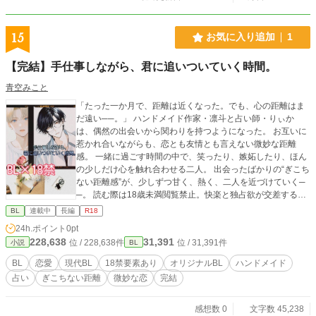
15
お気に入り追加
1
【完結】手仕事しながら、君に追いついていく時間。
青空みこと
「たった一か月で、距離は近くなった。でも、心の距離はま
だ遠い──。」 ハンドメイド作家・凛斗と占い師・りぃか
は、偶然の出会いから関わりを持つようになった。 お互いに
惹かれ合いながらも、恋とも友情とも言えない微妙な距離
感。 一緒に過ごす時間の中で、笑ったり、嫉妬したり、ほん
の少しだけ心を触れ合わせる二人。 出会ったばかりの“ぎこち
ない距離感”が、少しずつ甘く、熱く、二人を近づけていく─
─。 読む際は18歳未満閲覧禁止。快楽と独占欲が交差する二
人の時間を、リアルに描きました。
BL
連載中
長編
R18
24h.ポイント
0pt
228,638
31,391
位 / 228,638件
位 / 31,391件
小説
BL
BL
恋愛
現代BL
18禁要素あり
オリジナルBL
ハンドメイド
占い
ぎこちない距離
微妙な恋
完結
感想数 0
文字数 45,238