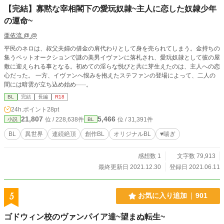
【完結】寡黙な宰相閣下の愛玩奴隷~主人に恋した奴隷少年
の運命~
亜依流.@.@
平民のネロは、叔父夫婦の借金の肩代わりとして身を売られてしまう。金持ちの
集うペットオークションで謎の美男イヴァンに落札され、愛玩奴隷として彼の屋
敷に迎えられる事となる。初めての淫らな悦びと共に芽生えたのは、主人への恋
心だった。 一方、イヴァンへ恨みを抱えたステファンの登場によって、二人の
間には暗雲が立ち込め始め·····。
BL
完結
長編
R18
24h.ポイント
28pt
21,807
5,466
位 / 228,638件
位 / 31,391件
小説
BL
BL
異世界
連続絶頂
創作BL
オリジナルBL
♥️喘ぎ
感想数 1
文字数 79,913
最終更新日 2021.12.30
登録日 2021.06.11
5
お気に入り追加
901
ゴドウィン校のヴァンパイア達~望まぬ転生~