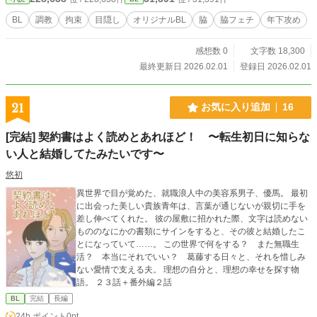
BL
調教
拘束
目隠し
オリジナルBL
脇
脇フェチ
年下攻め
感想数 0
文字数 18,300
最終更新日 2026.02.01
登録日 2026.02.01
21
お気に入り追加
16
[完結] 契約書はよく読めとあれほど！ 〜転生初日に知らな
い人と結婚してたみたいです〜
悠初
異世界で目が覚めた、就職浪人中の美容系男子、優馬。 最初
に出会った美しい貴族青年は、言葉が通じないが親切に手を
差し伸べてくれた。 彼の屋敷に招かれた際、文字は読めない
もののなにかの書類にサインをすると、その彼と結婚したこ
とになっていて……。 この世界で何をする？ また無職生
活？ 本当にそれでいい？ 葛藤する日々と、それを惜しみ
ない愛情で支える夫。 理想の自分と、理想の幸せを探す物
語。 ２３話＋番外編２話
BL
完結
長編
24h.ポイント
0pt