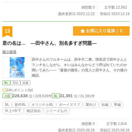
月の大切な宝物であるキーホルダーのデザインも考え描きま
した！
感想数 0
文字数 12,562
最終更新日 2023.12.22
登録日 2023.12.19
13
お気に入り追加
2
君の名は… ―田中さん、別名多すぎ問題―
猫小路葵
田中さんのフルネームは、田中不二麿。喫茶店で田中さんと
ランチをしながら、オレはみんなからどう呼ばれていたのか
聞いてみた――『最後の微笑』の澄人と田中さん、その後の
物語。
BL
完結
短編
24h.ポイント
0pt
228,638
31,391
位 / 228,638件
位 / 31,391件
小説
BL
BL
創作BL
オリジナルBL
ボーイズラブ
腐向け
短編
掌編
年上×年下
敬語攻め
シリーズもの
感想数 0
文字数 1,816
最終更新日 2025.08.26
登録日 2025.08.26