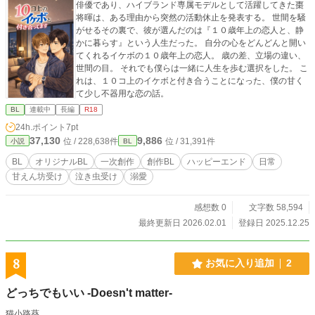
俳優であり、ハイブランド専属モデルとして活躍してきた棗
将暉は、ある理由から突然の活動休止を発表する。 世間を騒
がせるその裏で、彼が選んだのは『１０歳年上の恋人と、静
かに暮らす』という人生だった。 自分の心をどんどんと開い
てくれるイケボの１０歳年上の恋人。 歳の差、立場の違い、
世間の目。 それでも僕らは一緒に人生を歩む選択をした。 こ
れは、１０コ上のイケボと付き合うことになった、僕の甘く
て少し不器用な恋の話。
BL
連載中
長編
R18
24h.ポイント
7pt
37,130
9,886
位 / 228,638件
位 / 31,391件
小説
BL
BL
オリジナルBL
一次創作
創作BL
ハッピーエンド
日常
甘えん坊受け
泣き虫受け
溺愛
感想数 0
文字数 58,594
最終更新日 2026.02.01
登録日 2025.12.25
8
お気に入り追加
2
どっちでもいい -Doesn't matter-
猫小路葵