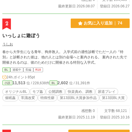
た公爵令息と、利用されるはずだった森人の青年。 ――今
最終更新日 2026.08.07
登録日 2026.06.27
度こそ、誰にも人生を奪わせない。 ※表紙はフリー素材を使
用させていただいています。
2
お気に入り追加
74
いっしょに遊ぼう
うしお
春から大学生になる青年、狗井敦人。 入学式前の適性診断でただ一人の『特
別』と診断された彼は、他の人とは別の会場へと案内される。 案内された先で
開催されるのは、彼のためだけに開催される特別な入学式。
BL
連載中
長編
R18
24h.ポイント
85pt
11,513
2,602
位 / 228,638件
位 / 31,391件
小説
BL
オリジナルBL
モブ姦
公開調教
快楽責め、調教
尿道プレイ
催眠姦
常識改変
特殊性癖
第13回BL大賞参加作品
第13回BL大賞
感想数 0
文字数 68,121
最終更新日 2025.11.19
登録日 2025.10.16