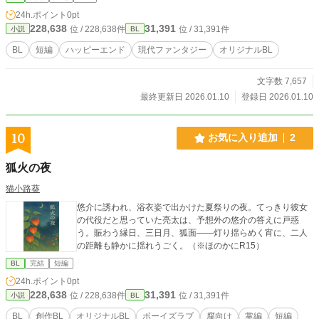
24h.ポイント
0pt
228,638
31,391
位 / 228,638件
位 / 31,391件
小説
BL
BL
短編
ハッピーエンド
現代ファンタジー
オリジナルBL
文字数 7,657
最終更新日 2026.01.10
登録日 2026.01.10
10
お気に入り追加
2
狐火の夜
猫小路葵
悠介に誘われ、浴衣姿で出かけた夏祭りの夜。てっきり彼女
の代役だと思っていた亮太は、予想外の悠介の答えに戸惑
う。賑わう縁日、三日月、狐面――灯り揺らめく宵に、二人
の距離も静かに揺れうごく。（※ほのかにR15）
BL
完結
短編
24h.ポイント
0pt
228,638
31,391
位 / 228,638件
位 / 31,391件
小説
BL
BL
創作BL
オリジナルBL
ボーイズラブ
腐向け
掌編
短編