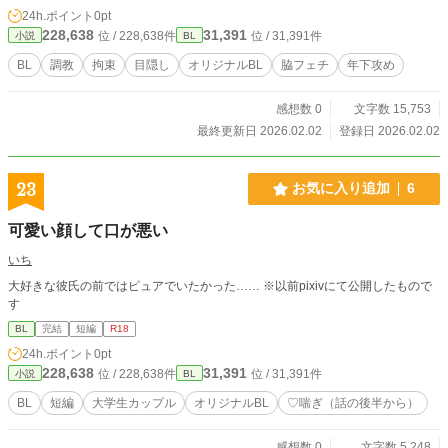
24h.ポイント
0pt
228,638
31,391
位 / 228,638件
位 / 31,391件
小説
BL
BL
調教
拘束
目隠し
オリジナルBL
脇フェチ
年下攻め
感想数 0
文字数 15,753
最終更新日 2026.02.02
登録日 2026.02.02
23
お気に入り追加
6
可愛い顔して口が悪い
いち
大好きな彼氏の前ではピュアでいたかった…… ※以前pixivにて公開したもので
す
BL
完結
短編
R18
24h.ポイント
0pt
228,638
31,391
位 / 228,638件
位 / 31,391件
小説
BL
BL
短編
大学生カップル
オリジナルBL
♡喘ぎ（話の後半から）
感想数 0
文字数 5,248