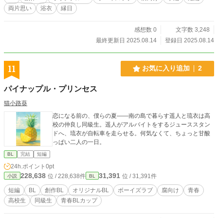
両片思い
浴衣
縁日
感想数 0
文字数 3,248
最終更新日 2025.08.14
登録日 2025.08.14
11
お気に入り追加
2
パイナップル・プリンセス
猫小路葵
恋になる前の、僕らの夏――南の島で暮らす遥人と琉衣は高
校の仲良し同級生。遥人がアルバイトをするジューススタン
ドへ、琉衣が自転車を走らせる。何気なくて、ちょっと甘酸
っぱい二人の一日。
BL
完結
短編
24h.ポイント
0pt
228,638
31,391
位 / 228,638件
位 / 31,391件
小説
BL
短編
BL
創作BL
オリジナルBL
ボーイズラブ
腐向け
青春
高校生
同級生
青春BLカップ​