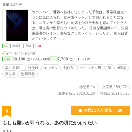
亜依流.@.@
ヴァンパイア世界へ転移してしまった千秋は、暴君吸血鬼ユ
ランに気に入られ、食用謙ペットとして飼われることにな
る。ユランから恐ろしい恥虐を受けた千秋を慰めてくれたの
は、吸血鬼の監督生ウィルだった。 冷淡な世話係ロイ、快楽
主義者のレオン、寡黙なクラスメイト、ジュリオ。 彼らは皆
どこか怪しくて·····。
BL
連載中
長編
R18
24h.ポイント
14pt
30,100
7,700
位 / 228,638件
位 / 31,391件
小説
BL
異世界転生
総受け
ヤンデレ
創作BL
オリジナルBL
BL
♥️喘ぎ
異世界
監禁調教
感想数 14
文字数 159,172
最終更新日 2023.01.26
登録日 2021.05.25
6
お気に入り追加
26
もしも願いが叶うなら、あの頃にかえりたい
マカリ