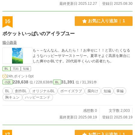
最終更新日 2025.12.27
登録日 2025.08.30
16
お気に入り追加
1
ポケットいっぱいのアイラブユー
猫小路葵
も～～なんなん、あんたら！！お幸せに！！と言いたくなる
ようなハッピーサマーストーリー。夏草そよぐ高原を舞台に
した爽やかBLです。20代前半くらいの若者たち。
BL
完結
短編
24h.ポイント
0pt
228,638
31,391
位 / 228,638件
位 / 31,391件
小説
BL
BL
創作BL
オリジナルBL
ボーイズラブ
腐向け
短編
掌編
胸キュン
ハッピーエンド
感想数 0
文字数 2,003
最終更新日 2025.08.19
登録日 2025.08.19
17
お気に入り追加
1