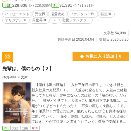
228,638
31,391
位 / 228,638件
位 / 31,391件
小説
BL
ハッピーエンド
異世界
溺愛攻め
ファンタジーBL
転生BL
オリジナルBL
異世界BL
BL
恋愛ファンタジー
文字数 54,090
最終更新日 2026.04.04
登録日 2026.03.20
22
お気に入り追加
0
先輩は、僕のもの【２】
ゆおや＠BL文庫
【蕩ける颯の腋編】 入社三年目の若手しごでき社員と、
新入社員の支配系ＢＬ。 人並みに恋をして、人並みに経験
をしてきた柊が、夢中になったのは部下の『脇の匂い』だっ
た。 誰がどう見ても、人懐っこい弟系部下である颯は……
超がつくほどのドＳだった！ 可愛い顔して支配してくる。
年下弟系部下の舌と指と声。触れられるたび心も身体も従順
に開いていく。 命令、調教、抵抗も、理性も、ぜんぶ蕩け
てゆき、やがて快楽へと変えられていく。敬語で支配する部
下と、禁断の関係に堕ちていく.....
BL
完結
短編
R18