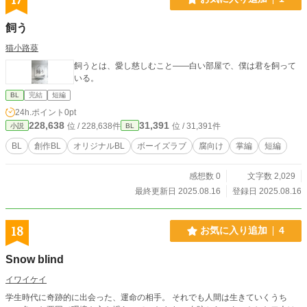
飼う
猫小路葵
飼うとは、愛し慈しむこと――白い部屋で、僕は君を飼って
いる。
BL
完結
短編
24h.ポイント
0pt
228,638
31,391
位 / 228,638件
位 / 31,391件
小説
BL
BL
創作BL
オリジナルBL
ボーイズラブ
腐向け
掌編
短編
感想数 0
文字数 2,029
最終更新日 2025.08.16
登録日 2025.08.16
18
お気に入り追加
4
Snow blind
イワイケイ
学生時代に奇跡的に出会った、運命の相手。 それでも人間は生きていくうち