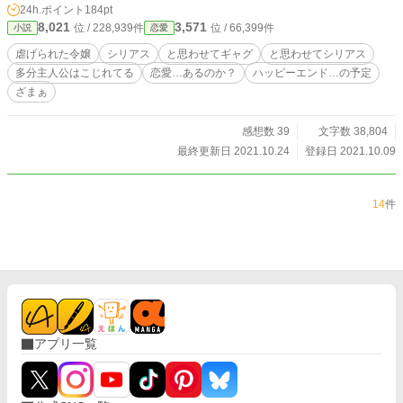
24h.ポイント
184pt
ーンは……まあハチャメチャです。軽いのから重いのまで、スッキリ(？)ざま
8,021
3,571
位 / 228,939件
位 / 66,399件
小説
恋愛
あ。 細かいことはあまり気にせずお読み下さい。 多分ハッピーエンド。 多分主
人公だけはハッピーエンド。 あとは……
虐げられた令嬢
シリアス
と思わせてギャグ
と思わせてシリアス
多分主人公はこじれてる
恋愛…あるのか？
ハッピーエンド…の予定
ざまぁ
感想数 39
文字数 38,804
最終更新日 2021.10.24
登録日 2021.10.09
14
件
アプリ一覧