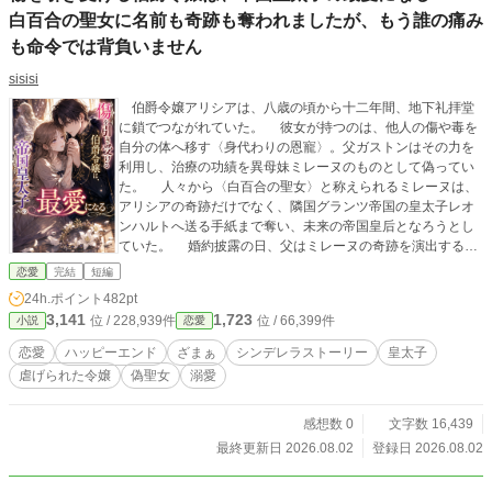
白百合の聖女に名前も奇跡も奪われましたが、もう誰の痛み
も命令では背負いません
sisisi
伯爵令嬢アリシアは、八歳の頃から十二年間、地下礼拝堂
に鎖でつながれていた。 彼女が持つのは、他人の傷や毒を
自分の体へ移す〈身代わりの恩寵〉。父ガストンはその力を
利用し、治療の功績を異母妹ミレーヌのものとして偽ってい
た。 人々から〈白百合の聖女〉と称えられるミレーヌは、
アリシアの奇跡だけでなく、隣国グランツ帝国の皇太子レオ
ンハルトへ送る手紙まで奪い、未来の帝国皇后となろうとし
ていた。 婚約披露の日、父はミレーヌの奇跡を演出するた
め、レオンハルトへ毒矢を放つ。 アリシアが毒と傷を引き
恋愛
完結
短編
受ければ、皇太子は救われ、ミレーヌは真の聖女として認め
24h.ポイント
482pt
られる。たとえアリシアが死んでも、誰も困らない――。
3,141
1,723
位 / 228,939件
位 / 66,399件
小説
恋愛
そうなるはずだった。 「俺を救った女は、今、俺の腕の中で
血を流している。お前の白い衣装には、血の一滴もついてい
恋愛
ハッピーエンド
ざまぁ
シンデレラストーリー
皇太子
ないな」 意識を取り戻したレオンハルトは、鎖につながれ
虐げられた令嬢
偽聖女
溺愛
たアリシアと、彼女が書いた四十七通の手紙の真実に気づ
く。 聖女の名も、奇跡も、言葉も奪っていた妹。 娘を道
具として使い、皇太子襲撃まで企てた父。 侯爵への昇爵
感想数 0
文字数 16,439
と、帝国皇后の座を目前にしていた二人は、その最も華やか
最終更新日 2026.08.02
登録日 2026.08.02
な夜にすべてを失っていく。 一方、帝国へ救い出されたア
リシアは、レオンハルトから「もう誰の傷も命令では背負う