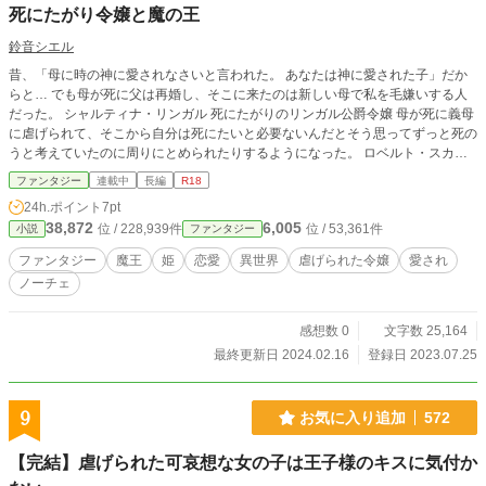
死にたがり令嬢と魔の王
鈴音シエル
昔、「母に時の神に愛されなさいと言われた。 あなたは神に愛された子」だか
らと… でも母が死に父は再婚し、そこに来たのは新しい母で私を毛嫌いする人
だった。 シャルティナ・リンガル 死にたがりのリンガル公爵令嬢 母が死に義母
に虐げられて、そこから自分は死にたいと必要ないんだとそう思ってずっと死の
うと考えていたのに周りにとめられたりするようになった。 ロベルト・スカル
パ 魔の国の王であり、魔王 魔物には優しいが人間の事は心底嫌い。 シャルを見
ファンタジー
連載中
長編
R18
た時、この少女は守りたいと思ったらしい。 そんな死にたがり少女と魔王の話
24h.ポイント
7pt
※題名のところに米印がある場合はR指定があります。 少し過激な部分がありま
38,872
6,005
位 / 228,939件
位 / 53,361件
小説
ファンタジー
す。 なのでR指定つけていませんでしたがつける運びになりました 申し訳あり
ません…
ファンタジー
魔王
姫
恋愛
異世界
虐げられた令嬢
愛され
ノーチェ
感想数 0
文字数 25,164
最終更新日 2024.02.16
登録日 2023.07.25
9
お気に入り追加
572
【完結】虐げられた可哀想な女の子は王子様のキスに気付か