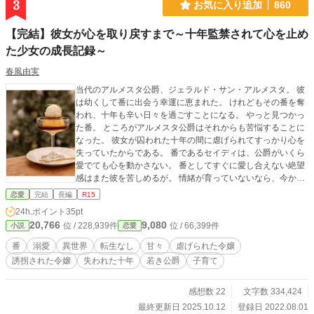
3
お気に入り追加
860
【完結】彼女が心を取り戻すまで～十年監禁されて心を止め
た少女の成長記録～
春風由実
当代のアルメスタ公爵、ジェラルド・サン・アルメスタ。 彼
は幼くして番に出会う幸運に恵まれた。 けれどもその番を奪
われ、十年も辛い日々を過ごすことになる。 やっと見つかっ
た番。 ところがアルメスタ公爵はそれからも苦悩することに
なった。 彼女が囚われた十年の間に虐げられてすっかり心を
失っていたからである。 番であるセイディは、公爵がいくら
愛でても心を動かさない。 番としてすぐに愛し合えない絶望
感はまた彼を苦しめるが。 情緒が育っていないなら、今から
育てていけばいい。 これは十年虐げられて心を止めてしまっ
恋愛
完結
長編
R15
た一人の女性が、愛されながら失った心を取り戻すまでの成
24h.ポイント
35pt
長記録。 「せいでぃ、ぷりんたべる」 「せいでぃ、たのち
20,766
9,080
位 / 228,939件
位 / 66,399件
小説
恋愛
っ」 「せいでぃ、るどといっしょです」 次第にアルメスタ公
爵邸に明るい声が響くようになってきた。 なお彼女の知らな
番
溺愛
異世界
転生なし
甘々
虐げられた令嬢
いところで、十年前に彼女を奪った者たちは制裁を受けてい
誘拐された令嬢
失われた十年
若き公爵
子育て
く。 ──失われた心は取り戻せるものだろうか？── ※R15は
念のためです。 ※カクヨム、小説家になろう、にも掲載して
います。 ※2025.08.25 おかげさまで無事完結しました。 ※
感想数 22
文字数 334,424
完結後もセイディちゃんと愉快な仲間たちの小話は続きま
最終更新日 2025.10.12
登録日 2022.08.01