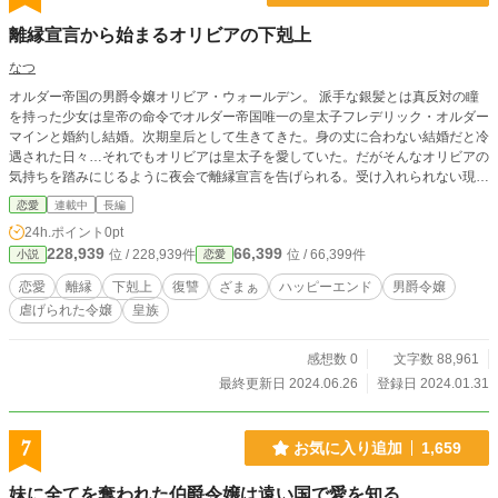
ー 21位 ありがとうございました！！！ 1/14 HOT 8位 ありがとうござ
離縁宣言から始まるオリビアの下剋上
いました！ 1/13 HOT 29位 ありがとうございました！ X（旧Twitter）やっ
ています。お気軽にフォロー＆声かけていただけましたら幸いです！ @hcwmac
なつ
rame
オルダー帝国の男爵令嬢オリビア・ウォールデン。 派手な銀髪とは真反対の瞳
を持った少女は皇帝の命令でオルダー帝国唯一の皇太子フレデリック・オルダー
マインと婚約し結婚。次期皇后として生きてきた。身の丈に合わない結婚だと冷
遇された日々…それでもオリビアは皇太子を愛していた。だがそんなオリビアの
気持ちを踏みにじるように夜会で離縁宣言を告げられる。受け入れられない現実
に涙を流したその瞬間、地味で暗い瞳だったオリビアの瞳はルビーをはめ込んだ
恋愛
連載中
長編
かのように美しく赤く輝きその瞳は皇族だけが持つと言われる水晶瞳＜すいしょ
24h.ポイント
0pt
うがん＞だった。 瞳の謎を知るために両親の元へ訪れるとオリビアが本当の皇
228,939
66,399
位 / 228,939件
位 / 66,399件
小説
恋愛
族であり皇太子フレデリックとの入れ替わりを知る。 水晶瞳には目を合わした
人物を洗脳出来る特別な力が宿っており現皇帝ハロルド・オルダーマインがその
恋愛
離縁
下剋上
復讐
ざまぁ
ハッピーエンド
男爵令嬢
力で兄弟を殺し皇帝になっていた。 オリビアは夜会から連れ出してくれた貴族
虐げられた令嬢
皇族
派筆頭のレオナード公爵家と協力し皇帝と皇太子への復讐を誓う。 ※ストック
減少のため不定期更新
感想数 0
文字数 88,961
最終更新日 2024.06.26
登録日 2024.01.31
7
お気に入り追加
1,659
妹に全てを奪われた伯爵令嬢は遠い国で愛を知る