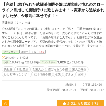
【完結】虐げられた武闘派伯爵令嬢は辺境伯と憧れのスロー
ライフ目指して魔獣狩りに勤しみます！～実家から追放され
ましたが、今最高に幸せです！～
雲井咲穂（くもいさほ）
◇SS/閑話「ミレッタの正体」を公開しました。// 「戦う」伯爵令嬢はお好きで
すか――？ 私は、継母が作った借金のせいで、売られる形でこれから辺境伯に
嫁ぐことになったそうです。 「お前の居場所なんてない」と継母に実家を追放
された伯爵令嬢コーデリア。 多額の借金の肩代わりをしてくれた「魔獣」と怖
れられている辺境伯カイルに身売り同然で嫁ぐことに。実母の死、実父の病によ
って継母と義妹に虐げられて育った彼女には、とある秘密があった。 そんなコ
ファンタジー
連載中
長編
R15
ーデリアに待ち受けていたのは、聖女に見捨てられた荒廃した領地と魔獣の脅
24h.ポイント
42pt
威、そして最凶と恐れられる夫との悲惨な生活――、ではなく。 「今日もひと
18,479
3,026
位 / 228,939件
位 / 53,361件
小説
ファンタジー
狩り行こうぜ」的なノリで親しく話しかけてくる朗らかな領民と、彼らに慕われ
るたくましくも心優しい「旦那様」で？？ ――義母が放置してくれたおかげで
異世界
剣と魔法
女主人公
虐げられた令嬢
主人公最強
伸び伸びこっそりひっそり、自分で剣と魔法の腕を磨いていてよかったです。
ひと狩り行こうぜ！
戦う伯爵令嬢
恋愛
ざまぁ
完結
騎士団も唸る腕前を見せる「武闘派」伯爵元令嬢は、辺境伯夫人として、夫婦二
人で仲良く楽しく魔獣を狩りながら領地開拓！今日も楽しく脅威を退けながら、
スローライフをまったり楽しみま…す？ ーーーーーーーーーーーー 読者様のお
感想数 4
文字数 156,460
かげです！いつも読みに来てくださり、本当にありがとうございます！ 読みに
最終更新日 2025.02.04
登録日 2025.01.12
来てくださる皆様のおかげです！本当に、本当にありがとうございます！！ 1/2
3 HOT 1位 ありがとうございました！！！ 1/17～22 HOT 1位 ファン
タジー 最高7位 ありがとうございました！！！ 1/16 HOT 1位 ファンタ
6
お気に入り追加
71
ジー 15位 ありがとうございました！！！ 1/15 HOT 1位 ファンタジ