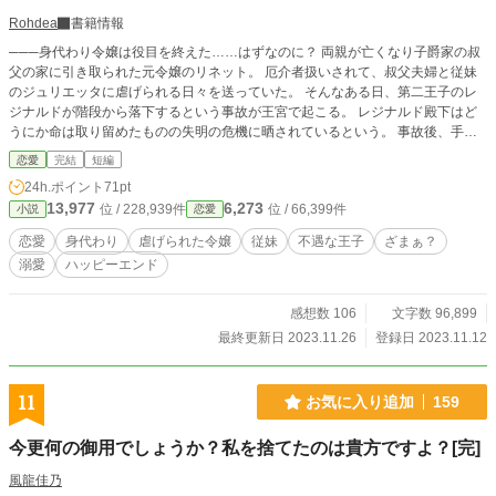
Rohdea
書籍情報
───身代わり令嬢は役目を終えた……はずなのに？ 両親が亡くなり子爵家の叔
父の家に引き取られた元令嬢のリネット。 厄介者扱いされて、叔父夫婦と従妹
のジュリエッタに虐げられる日々を送っていた。 そんなある日、第二王子のレ
ジナルドが階段から落下するという事故が王宮で起こる。 レジナルド殿下はど
うにか命は取り留めたものの失明の危機に晒されているという。 事故後、手術
を受けることも拒否し、生きる気力を失くしたかのような第二王子の様子に困っ
恋愛
完結
短編
た王宮の人たちは、 彼の面倒を見て元気づけてくれる令嬢の募集を身分を問わ
24h.ポイント
71pt
ず始めることに─── 上手く行けば玉の輿！ こぞって令嬢たちの応募が殺到する
13,977
6,273
位 / 228,939件
位 / 66,399件
小説
恋愛
中、従妹のジュリエッタも当然のように玉の輿を狙う。 しかし、面倒ごとを嫌
ったジュリエッタは自分の代わりによく似たリネットを送り出すことを企む。
恋愛
身代わり
虐げられた令嬢
従妹
不遇な王子
ざまぁ？
こうして、無理やりジュリエッタの身代わりをさせられることになり、 第二王
溺愛
ハッピーエンド
子レジナルドの元に向かったリネットは───……
感想数 106
文字数 96,899
最終更新日 2023.11.26
登録日 2023.11.12
11
お気に入り追加
159
今更何の御用でしょうか？私を捨てたのは貴方ですよ？[完]
風龍佳乃