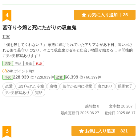
す。良ければ引き続きお楽しみくださいませ。 シリアスなお
話になる予定だったのですけれどね……。これいかに。
4
お気に入り追加
25
墓守り令嬢と死にたがりの吸血鬼
甘寧
「僕を殺してくれない？」 家族に虐げられていたアリアネがある日、追い出さ
れる形で墓守りになり、そこで吸血鬼ガゼルと出会い物語が始まる… ※間接的
に男×男描写あります！
恋愛
完結
長編
R15
24h.ポイント
0pt
228,939
66,399
位 / 228,939件
位 / 66,399件
小説
恋愛
恋愛
虐げられた令嬢
魔物
気付かぬ内に溺愛
魔力あり
眼帯女子
男×男描写あり
完結
感想数 0
文字数 20,207
最終更新日 2025.06.27
登録日 2025.06.17
5
お気に入り追加
821