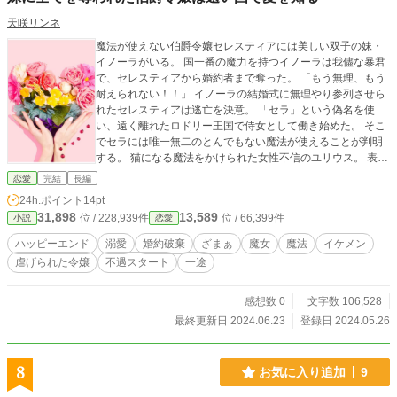
天咲リンネ
魔法が使えない伯爵令嬢セレスティアには美しい双子の妹・
イノーラがいる。 国一番の魔力を持つイノーラは我儘な暴君
で、セレスティアから婚約者まで奪った。 「もう無理、もう
耐えられない！！」 イノーラの結婚式に無理やり参列させら
れたセレスティアは逃亡を決意。 「セラ」という偽名を使
い、遠く離れたロドリー王国で侍女として働き始めた。 そこ
でセラには唯一無二のとんでもない魔法が使えることが判明
する。 猫になる魔法をかけられた女性不信のユリウス。 表情
筋が死んでいるユリウスの弟ノエル。 溺愛してくる魔法使い
恋愛
完結
長編
のリュオン。 彼らと共に暮らしながら、幸せに満ちたセラの
24h.ポイント
14pt
新しい日々が始まる―― ※他サイトにも投稿しています。
31,898
13,589
位 / 228,939件
位 / 66,399件
小説
恋愛
ハッピーエンド
溺愛
婚約破棄
ざまぁ
魔女
魔法
イケメン
虐げられた令嬢
不遇スタート
一途
感想数 0
文字数 106,528
最終更新日 2024.06.23
登録日 2024.05.26
8
お気に入り追加
9