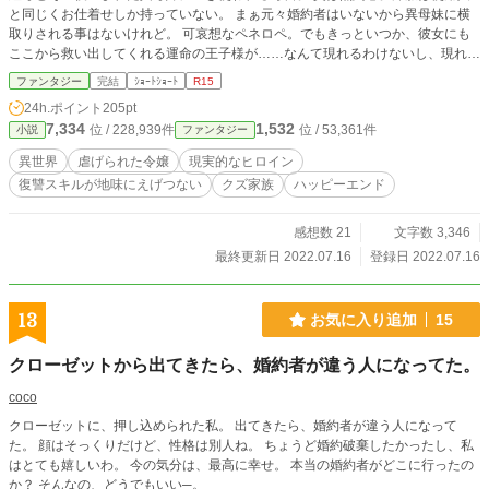
と同じくお仕着せしか持っていない。 まぁ元々婚約者はいないから異母妹に横
取りされる事はないけれど。 可哀想なペネロペ。でもきっといつか、彼女にも
ここから救い出してくれる運命の王子様が……なんて現れるわけないし、現れな
くてもいいとペネロペは思っていた。何故なら彼女はちっとも困っていなかった
ファンタジー
完結
ｼｮｰﾄｼｮｰﾄ
R15
から。 １話完結のショートショートです。 虐げられた令嬢達も裏でちゃっかり
24h.ポイント
205pt
仕返しをしていて欲しい…… という願望から生まれたお話です。 ゆるゆる設定
7,334
1,532
位 / 228,939件
位 / 53,361件
小説
ファンタジー
なのでゆるゆるとお読みいただければ幸いです。 Ｒ15は念のため。
異世界
虐げられた令嬢
現実的なヒロイン
復讐スキルが地味にえげつない
クズ家族
ハッピーエンド
感想数 21
文字数 3,346
最終更新日 2022.07.16
登録日 2022.07.16
13
お気に入り追加
15
クローゼットから出てきたら、婚約者が違う人になってた。
coco
クローゼットに、押し込められた私。 出てきたら、婚約者が違う人になって
た。 顔はそっくりだけど、性格は別人ね。 ちょうど婚約破棄したかったし、私
はとても嬉しいわ。 今の気分は、最高に幸せ。 本当の婚約者がどこに行ったの
か？ そんなの、どうでもいい─。