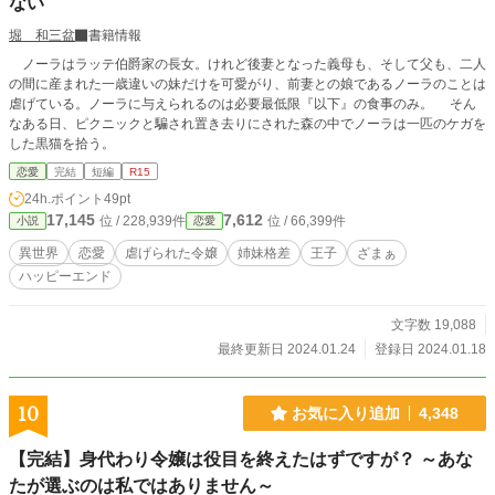
ない
堀 和三盆
書籍情報
ノーラはラッテ伯爵家の長女。けれど後妻となった義母も、そして父も、二人
の間に産まれた一歳違いの妹だけを可愛がり、前妻との娘であるノーラのことは
虐げている。ノーラに与えられるのは必要最低限『以下』の食事のみ。 そん
なある日、ピクニックと騙され置き去りにされた森の中でノーラは一匹のケガを
した黒猫を拾う。
恋愛
完結
短編
R15
24h.ポイント
49pt
17,145
7,612
位 / 228,939件
位 / 66,399件
小説
恋愛
異世界
恋愛
虐げられた令嬢
姉妹格差
王子
ざまぁ
ハッピーエンド
文字数 19,088
最終更新日 2024.01.24
登録日 2024.01.18
10
お気に入り追加
4,348
【完結】身代わり令嬢は役目を終えたはずですが？ ～あな
たが選ぶのは私ではありません～