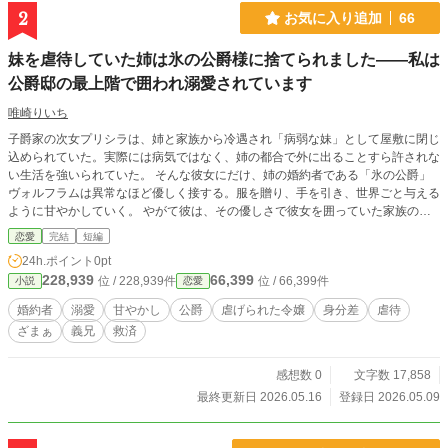
な」と告げられる。 誰かの役に立たなければ生きる価値が
2
お気に入り追加
66
ないと思っていた彼女は、尊大でありながら決して心を奪お
うとはしない皇太子に溺愛され、少しずつ自分の人生を選ぶ
妹を虐待していた姉は氷の公爵様に捨てられました――私は
ことを覚えていく。 やがてアリシアは、虐げられた令嬢で
公爵邸の最上階で囲われ溺愛されています
はなく、恩寵を持つ者たちを守る法律を作る一人の女性とし
て立ち上がる。 これは、家族に傷も功績も名前も奪われた
唯崎りいち
伯爵令嬢が、自分の意思で幸福を選び、帝国皇太子の最愛と
なる逆転シンデレラストーリー。
子爵家の次女プリシラは、姉と家族から冷遇され「病弱な妹」として屋敷に閉じ
込められていた。実際には病気ではなく、姉の都合で外に出ることすら許されな
い生活を強いられていた。 そんな彼女にだけ、姉の婚約者である「氷の公爵」
ヴォルフラムは異常なほど優しく接する。服を贈り、手を引き、世界ごと与える
ように甘やかしていく。 やがて彼は、その優しさで彼女を囲っていた家族の支
配ごと壊し、プリシラを“外の世界”へ連れ出してしまう。
恋愛
完結
短編
24h.ポイント
0pt
228,939
66,399
位 / 228,939件
位 / 66,399件
小説
恋愛
婚約者
溺愛
甘やかし
公爵
虐げられた令嬢
身分差
虐待
ざまぁ
義兄
救済
感想数 0
文字数 17,858
最終更新日 2026.05.16
登録日 2026.05.09