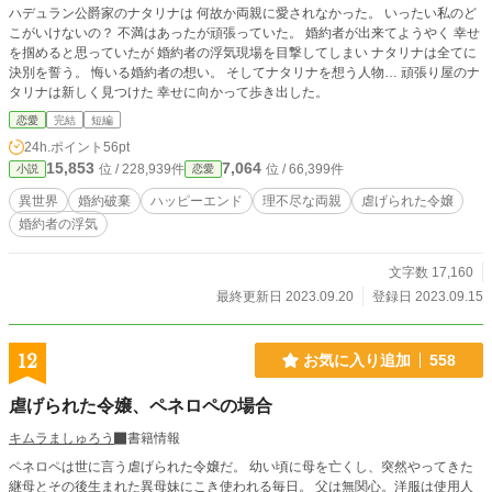
ハデュラン公爵家のナタリナは 何故か両親に愛されなかった。 いったい私のど
こがいけないの？ 不満はあったが頑張っていた。 婚約者が出来てようやく 幸せ
を掴めると思っていたが 婚約者の浮気現場を目撃してしまい ナタリナは全てに
決別を誓う。 悔いる婚約者の想い。 そしてナタリナを想う人物… 頑張り屋のナ
タリナは新しく見つけた 幸せに向かって歩き出した。
恋愛
完結
短編
24h.ポイント
56pt
15,853
7,064
位 / 228,939件
位 / 66,399件
小説
恋愛
異世界
婚約破棄
ハッピーエンド
理不尽な両親
虐げられた令嬢
婚約者の浮気
文字数 17,160
最終更新日 2023.09.20
登録日 2023.09.15
12
お気に入り追加
558
虐げられた令嬢、ペネロペの場合
キムラましゅろう
書籍情報
ペネロペは世に言う虐げられた令嬢だ。 幼い頃に母を亡くし、突然やってきた
継母とその後生まれた異母妹にこき使われる毎日。 父は無関心。洋服は使用人