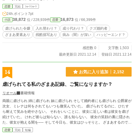
恋愛
完結
ｼｮｰﾄｼｮｰﾄ
24h.ポイント
7pt
38,872
16,873
位 / 228,939件
位 / 66,399件
小説
恋愛
虐げられた令嬢
入れ替わり？
成り代わり？
クズ婚約者
ざまあ要素あり
残酷描写あり
病み（闇）が深い
ハッピーエンド？
感想数 0
文字数 1,503
最終更新日 2021.12.14
登録日 2021.12.14
14
お気に入り追加
2,152
虐げられてる私のざまあ記録、ご覧になりますか？
リオール
書籍情報
両親に虐げられ 姉に虐げられ 妹に虐げられ そして婚約者にも虐げられ 公爵家が
次女、ミレナは何をされてもいつも微笑んでいた。 虐げられてるのに、ひたす
ら耐えて笑みを絶やさない。 それをいいことに、彼女に近しい者は彼女を虐げ
続けていた。 けれど彼らは知らない、誰も知らない。 彼女の笑顔の裏に隠され
た、彼女が抱える闇を── そして今日も、彼女はひっそりと。 ざまあするので
す。 そんな彼女の虐げざまあ記録……お読みになりますか？ ===== シリアスダ
恋愛
完結
短編
ークかと思わせて、そうではありません。虐げシーンはダークですが、ざまあシ