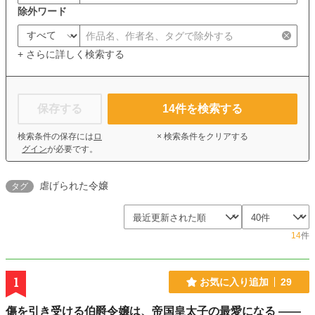
除外ワード
+ さらに詳しく検索する
保存する
14
件を検索する
検索条件の保存には
ロ
× 検索条件をクリアする
グイン
が必要です。
虐げられた令嬢
タグ
14
件
1
お気に入り追加
29
傷を引き受ける伯爵令嬢は、帝国皇太子の最愛になる ――