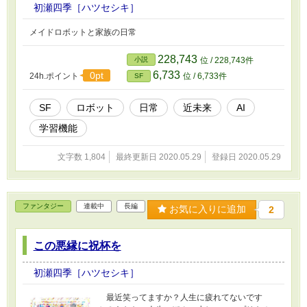
初瀬四季［ハツセシキ］
メイドロボットと家族の日常
228,743
小説
位 / 228,743件
6,733
0pt
24h.ポイント
位 / 6,733件
SF
SF
ロボット
日常
近未来
AI
学習機能
文字数 1,804
最終更新日 2020.05.29
登録日 2020.05.29
ファンタジー
連載中
長編
お気に入りに追加
2
この悪縁に祝杯を
初瀬四季［ハツセシキ］
最近笑ってますか？人生に疲れてないです