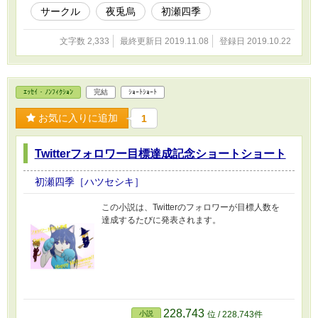
サークル
夜兎烏
初瀬四季
文字数 2,333
最終更新日 2019.11.08
登録日 2019.10.22
ｴｯｾｲ・ﾉﾝﾌｨｸｼｮﾝ
完結
ｼｮｰﾄｼｮｰﾄ
お気に入りに追加
1
Twitterフォロワー目標達成記念ショートショート
初瀬四季［ハツセシキ］
この小説は、Twitterのフォロワーが目標人数を
達成するたびに発表されます。
228,743
小説
位 / 228,743件