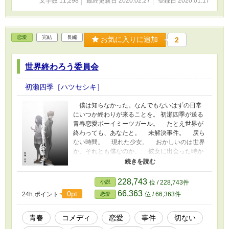
文字数 11,298
最終更新日 2020.02.27
登録日 2020.01.17
恋愛
完結
長編
お気に入りに追加
2
世界終わろう委員会
初瀬四季［ハツセシキ］
僕は知らなかった。なんでもないはずの日常
にいつか終わりが来ることを。 初瀬四季が送る
青春恋愛ボーイミーツガール。 たとえ世界が
終わっても、あなたと。 未解決事件。 戻ら
ない時間。 現れた少女。 おかしいのは世界
か、それとも僕なのか。 彼女に出会った時か
ら、少年の止まった時間がまた、進みはじめ
る。 「とんだ、変態ね紀美丹くん。」 で
は、お楽しみください。
228,743
小説
位 / 228,743件
66,363
0pt
24h.ポイント
位 / 66,363件
恋愛
青春
コメディ
恋愛
事件
切ない