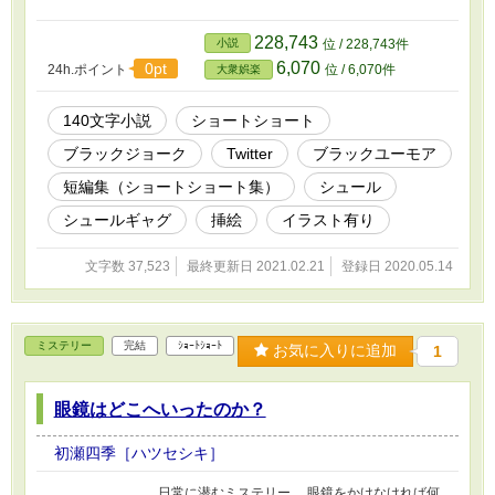
228,743
小説
位 / 228,743件
6,070
0pt
24h.ポイント
位 / 6,070件
大衆娯楽
140文字小説
ショートショート
ブラックジョーク
Twitter
ブラックユーモア
短編集（ショートショート集）
シュール
シュールギャグ
挿絵
イラスト有り
文字数 37,523
最終更新日 2021.02.21
登録日 2020.05.14
ミステリー
完結
ｼｮｰﾄｼｮｰﾄ
お気に入りに追加
1
眼鏡はどこへいったのか？
初瀬四季［ハツセシキ］
日常に潜むミステリー。 眼鏡をかけなければ何