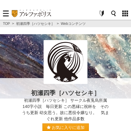
TOP
>
初瀬四季［ハツセシキ］
>
Webコンテンツ
初瀬四季［ハツセシキ］
初瀬四季［ハツセシキ］ サークル夜兎烏所属
140字小説 毎日更新 この悪縁に祝杯を その
うち更新 幼女思う。故に悪役令嬢なり。 気ま
ぐれ更新 他作品多数
お気に入りに追加