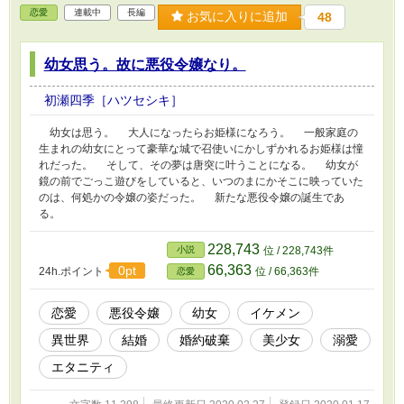
恋愛
連載中
長編
お気に入りに追加
48
幼女思う。故に悪役令嬢なり。
初瀬四季［ハツセシキ］
幼女は思う。 大人になったらお姫様になろう。 一般家庭の
生まれの幼女にとって豪華な城で召使いにかしずかれるお姫様は憧
れだった。 そして、その夢は唐突に叶うことになる。 幼女が
鏡の前でごっこ遊びをしていると、いつのまにかそこに映っていた
のは、何処かの令嬢の姿だった。 新たな悪役令嬢の誕生であ
る。
228,743
小説
位 / 228,743件
66,363
0pt
24h.ポイント
位 / 66,363件
恋愛
恋愛
悪役令嬢
幼女
イケメン
異世界
結婚
婚約破棄
美少女
溺愛
エタニティ