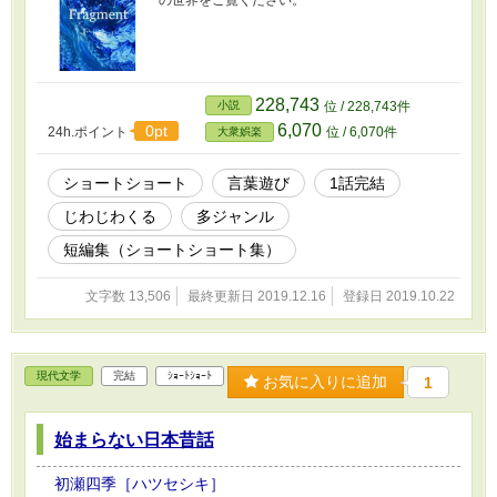
228,743
小説
位 / 228,743件
6,070
0pt
24h.ポイント
位 / 6,070件
大衆娯楽
ショートショート
言葉遊び
1話完結
じわじわくる
多ジャンル
短編集（ショートショート集）
文字数 13,506
最終更新日 2019.12.16
登録日 2019.10.22
現代文学
完結
ｼｮｰﾄｼｮｰﾄ
お気に入りに追加
1
始まらない日本昔話
初瀬四季［ハツセシキ］