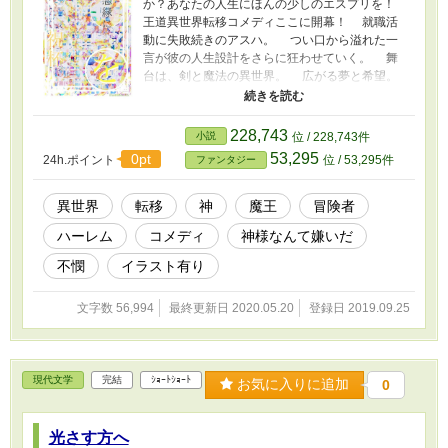
か？あなたの人生にほんの少しのエスプリを！
王道異世界転移コメディここに開幕！ 就職活
動に失敗続きのアスハ。 つい口から溢れた一
言が彼の人生設計をさらに狂わせていく。 舞
台は、剣と魔法の異世界。 広がる夢と希望。
増えていく仲間たち。 仲間・・・・・・た
ち？まって！仲間だよな？やめろ！その関節は
そっちには曲がらない！やめっ！ アスハの明
228,743
小説
位 / 228,743件
日はどっちだ！ 不定期更新です！
53,295
0pt
24h.ポイント
位 / 53,295件
ファンタジー
異世界
転移
神
魔王
冒険者
ハーレム
コメディ
神様なんて嫌いだ
不憫
イラスト有り
文字数 56,994
最終更新日 2020.05.20
登録日 2019.09.25
現代文学
完結
ｼｮｰﾄｼｮｰﾄ
お気に入りに追加
0
光さす方へ