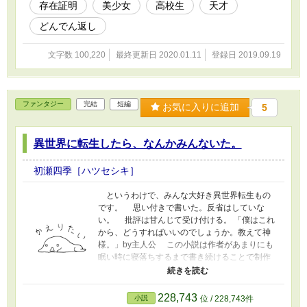
存在証明
美少女
高校生
天才
どんでん返し
文字数 100,220
最終更新日 2020.01.11
登録日 2019.09.19
ファンタジー
完結
短編
お気に入りに追加
5
異世界に転生したら、なんかみんないた。
初瀬四季［ハツセシキ］
というわけで、みんな大好き異世界転生もの
です。 思い付きで書いた。反省はしていな
い。 批評は甘んじて受け付ける。 「僕はこれ
から、どうすればいいのでしょうか。教えて神
様。」by主人公 この小説は作者があまりにも
眠い時に寝落ちするまで書き続けることで制作
されています。 なので、更新は不定期でし
た。 一気に大量に更新される事もあれば、ま
ったく音沙汰がない事もありました。 それで
228,743
小説
位 / 228,743件
も構わないって方だけが読んでくれたことでし