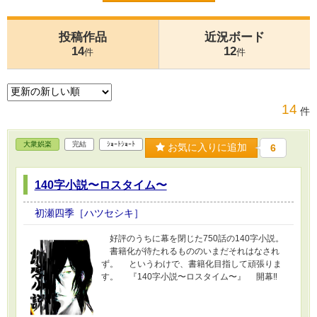
投稿作品
近況ボード
14
12
件
件
14
件
大衆娯楽
完結
ｼｮｰﾄｼｮｰﾄ
お気に入りに追加
6
140字小説〜ロスタイム〜
初瀬四季［ハツセシキ］
好評のうちに幕を閉じた750話の140字小説。
書籍化が待たれるもののいまだそれはなされ
ず。 というわけで、書籍化目指して頑張りま
す。 『140字小説〜ロスタイム〜』 開幕‼︎