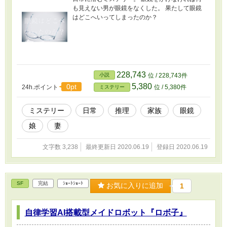
も見えない男が眼鏡をなくした。 果たして眼鏡
はどこへいってしまったのか？
228,743
小説
位 / 228,743件
5,380
0pt
24h.ポイント
位 / 5,380件
ミステリー
ミステリー
日常
推理
家族
眼鏡
娘
妻
文字数 3,238
最終更新日 2020.06.19
登録日 2020.06.19
SF
完結
ｼｮｰﾄｼｮｰﾄ
お気に入りに追加
1
自律学習AI搭載型メイドロボット『ロボ子』