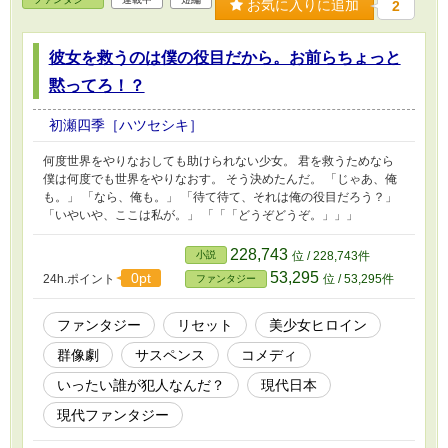
お気に入りに追加
2
彼女を救うのは僕の役目だから。お前らちょっと
黙ってろ！？
初瀬四季［ハツセシキ］
‪何度世界をやりなおしても助けられない少女。‬ ‪君を救うためなら
僕は何度でも世界をやりなおす。‬ ‪そう決めたんだ。‬ ‪「じゃあ、俺
も。」‬ ‪「なら、俺も。」‬ ‪「待て待て、それは俺の役目だろう？」‬
‪「いやいや、ここは私が。」‬ ‪「「「どうぞどうぞ。」」」‬
228,743
小説
位 / 228,743件
53,295
0pt
24h.ポイント
位 / 53,295件
ファンタジー
ファンタジー
リセット
美少女ヒロイン
群像劇
サスペンス
コメディ
いったい誰が犯人なんだ？
現代日本
現代ファンタジー