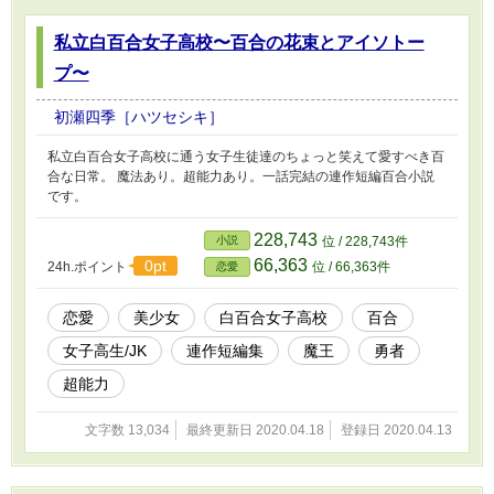
私立白百合女子高校〜百合の花束とアイソトー
プ〜
初瀬四季［ハツセシキ］
私立白百合女子高校に通う女子生徒達のちょっと笑えて愛すべき百
合な日常。 魔法あり。超能力あり。一話完結の連作短編百合小説
です。
228,743
小説
位 / 228,743件
66,363
0pt
24h.ポイント
位 / 66,363件
恋愛
恋愛
美少女
白百合女子高校
百合
女子高生/JK
連作短編集
魔王
勇者
超能力
文字数 13,034
最終更新日 2020.04.18
登録日 2020.04.13