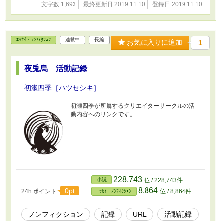
文字数 1,693
最終更新日 2019.11.10
登録日 2019.11.10
ｴｯｾｲ・ﾉﾝﾌｨｸｼｮﾝ
連載中
長編
お気に入りに追加
1
夜兎烏 活動記録
初瀬四季［ハツセシキ］
初瀬四季が所属するクリエイターサークルの活
動内容へのリンクです。
228,743
小説
位 / 228,743件
8,864
0pt
24h.ポイント
位 / 8,864件
ｴｯｾｲ・ﾉﾝﾌｨｸｼｮﾝ
ノンフィクション
記録
URL
活動記録