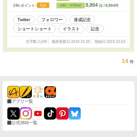
8,864
0pt
24h.ポイント
位 / 8,864件
ｴｯｾｲ・ﾉﾝﾌｨｸｼｮﾝ
Twitter
フォロワー
達成記念
ショートショート
イラスト
記念
文字数 2,246
最終更新日 2019.10.25
登録日 2019.10.03
14
件
アプリ一覧
公式SNS一覧