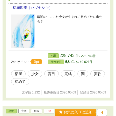
初瀬四季［ハツセシキ］
暗闇の中にいた少女が生まれて初めて外に出た
ら？
228,743
小説
位 / 228,743件
9,621
0pt
24h.ポイント
位 / 9,621件
現代文学
部屋
少女
盲目
完結
闇
実験
初めて
文字数 1,132
最終更新日 2020.05.09
登録日 2020.05.09
恋愛
完結
短編
R15
お気に入りに追加
4