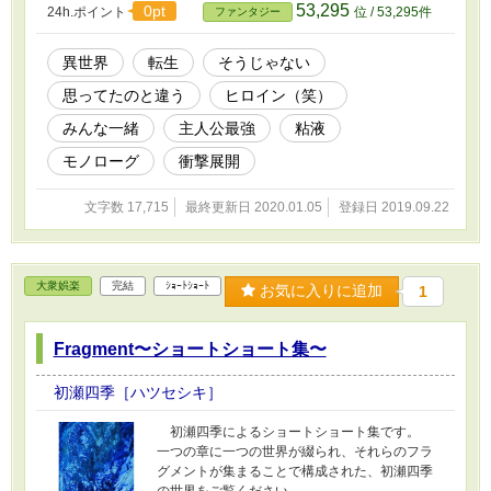
53,295
0pt
24h.ポイント
位 / 53,295件
ファンタジー
ょう。 そして完結しました。
異世界
転生
そうじゃない
思ってたのと違う
ヒロイン（笑）
みんな一緒
主人公最強
粘液
モノローグ
衝撃展開
文字数 17,715
最終更新日 2020.01.05
登録日 2019.09.22
大衆娯楽
完結
ｼｮｰﾄｼｮｰﾄ
お気に入りに追加
1
Fragment〜ショートショート集〜
初瀬四季［ハツセシキ］
初瀬四季によるショートショート集です。
一つの章に一つの世界が綴られ、それらのフラ
グメントが集まることで構成された、初瀬四季
の世界をご覧ください。