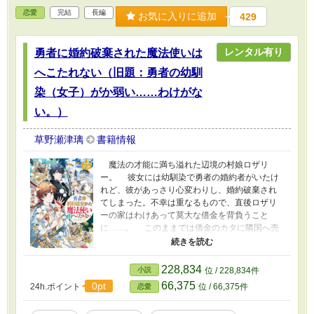
恋愛
完結
長編
お気に入りに追加
429
レンタル有り
勇者に婚約破棄された魔法使いは
へこたれない（旧題：勇者の幼馴
染（女子）がか弱い……わけがな
い。）
草野瀬津璃
書籍情報
魔法の才能に満ち溢れた辺境の村娘ロザリ
ー。 彼女には幼馴染で勇者の婚約者がいたけ
れど、彼があっさり心変わりし、婚約破棄され
てしまった。不幸は重なるもので、直後ロザリ
ーの家はわけあって莫大な借金を背負うこと
に……。 このままでは借金のカタに隣国へ売
られる！ とロザリーは一念発起して上京し、
商売を始める。 そんな中、彼女は流行病の人
を助けたことをきっかけに勇者に恨みを持つ元
228,834
小説
位 / 228,834件
騎士様と協力関係を結ぶ。 彼とともに様々な
66,375
0pt
24h.ポイント
位 / 66,375件
恋愛
金策に励むロザリーだが、勇者の邪魔が入った
り、超強力な魔物が現れたりと 完済までの道は