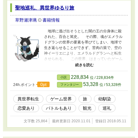
聖地巡礼、異世界ゆるり旅
草野瀬津璃
書籍情報
地球に逃げ出そうとした闇の王の分身体に殺
された、百合と篤史。 その際、魂がエメラル
ドグランの世界の要素を帯びてしまい、地球で
生き返らせることができず、苦肉の策で、空の
神イーリエにより、エメラルドグランへと転生
させられる。 この世界、はまっていたゲーム
の世界そのもので、アヴァンとユリィというア
バター姿になっていた。 ゲームよりも三百年
後の世界では、浄化箱を持つ者が激減してお
228,834
小説
位 / 228,834件
り、闇の王のアメジスト・フォグに汚染された
53,328
0pt
24h.ポイント
位 / 53,328件
ファンタジー
土地が増え、人々が窮屈に暮らしている。 闇
の王を抑えるので手いっぱいだという三神に頼
まれ、浄化箱を持って歩きながらアメジスト・
異世界転生
ゲーム世界
旅
幼馴染
フォグを浄化しつつ、二十四の聖地を巡礼し、
恋愛あり
バトルもあり
観光
巡礼
アメジスト・フォグに汚染された聖獣を解放す
ることに。 のんびり観光しながら、たまに
バトルや、聖地で聖獣と戦ったり。ゆるーい巡
文字数 25,864
最終更新日 2020.11.01
登録日 2018.05.11
礼の旅です。 R15は残酷描写のための保険で
す。 -------------------- ・注意 2011年頃に、なろ
うサイトで書いてた作品「カオスミスト・オン