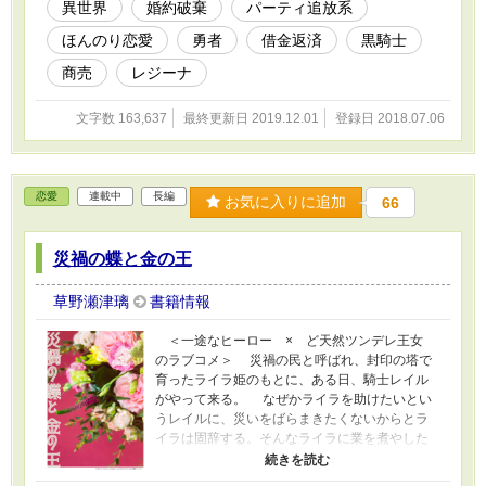
前途多難で――!?
異世界
婚約破棄
パーティ追放系
ほんのり恋愛
勇者
借金返済
黒騎士
商売
レジーナ
文字数 163,637
最終更新日 2019.12.01
登録日 2018.07.06
恋愛
連載中
長編
お気に入りに追加
66
災禍の蝶と金の王
草野瀬津璃
書籍情報
＜一途なヒーロー × ど天然ツンデレ王女
のラブコメ＞ 災禍の民と呼ばれ、封印の塔で
育ったライラ姫のもとに、ある日、騎士レイル
がやって来る。 なぜかライラを助けたいとい
うレイルに、災いをばらまきたくないからとラ
イラは固辞する。そんなライラに業を煮やした
レイルはこう言い放つ。 「では一ヶ月、ルーム
メイトとして過ごして、私に何も問題なかった