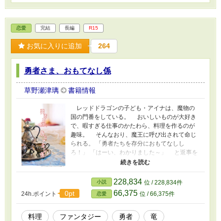
ていど。2000字前後を目安に更新してますが、
分量が少ない時は少ないです。 ★一部ごとに
大雑把なプロットを作って、遊び心八割で、わ
恋愛
完結
長編
R15
りとノリで書いてます。 ※この世界観で、ジ
ェンダーフリーをえがいてみたいという気持ち
お気に入りに追加
264
があるので、同性愛描写なども出てくると思い
ます。
勇者さま、おもてなし係
草野瀬津璃
書籍情報
レッドドラゴンの子ども・アイナは、魔物の
国の門番をしている。 おいしいものが大好き
で、暇すぎる仕事のかたわら、料理を作るのが
趣味。 そんなおり、魔王に呼び出されて命じ
られる。 「勇者たちを存分におもてなしし
ろ！」 「はーい、わかりました～」 と返事を
して、勇者一行に料理をふるまう。 「勇者さ
ま、もし私の作ったごはんがおいしかったら、
お帰りいただけませんか？」 ちびっこ竜のゆ
228,834
小説
位 / 228,834件
るふわコメディー。 （※三話目から、主人公は
66,375
0pt
24h.ポイント
位 / 66,375件
恋愛
大人として出てきます。） ・2019.9/7 カリン
編を他の目次に移動しました。 「完結」に戻
していますが、時間があればまた番外編を書く
料理
ファンタジー
勇者
竜