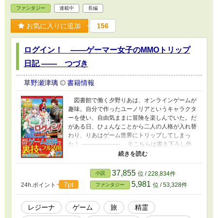
ライン」（後に「モノクローム・ディスコー
ファンタジー
連載中
長編
ド」に改題しました）のリメイク版です。現在
はそちらは削除しています。 四回くらい書き
お気に入りに追加
156
直したけど、また書き直した。 最近の自分の
はやりが、ゆるーい日常とごはんと旅ものなの
ログイン！ ――ゲーマー女子のMMOトリップ
で、あんまり目的はない感じです。 それでも
よければ、どうぞお楽しみください。 -------------
日記 ―― つづき
--------- ※2019.4/28 余裕がなくて全然続きを
書けていないんですが、長々と非公開にしてい
草野瀬津璃
書籍情報
たので、思い切って開けておきます。 おそら
く休止してます。
図書館で働く夕野りあは、オンラインゲームが
趣味。自分で作ったユーノリアというキャラクタ
ーを使い、自由気ままに冒険を楽しんでいた。だ
がある日、ひょんなことから二人の人格が入れ替
わり、りあはゲーム世界にトリップしてしまっ
た！ -------------------- ※こちらは書き下ろし作
品の続編です。 詳細は、「書籍」より単行
本の目次や人物紹介、お試し読みなどをごらんく
ださい。 ※また、こちらで上げている作品は
37,855
小説
位 / 228,834件
決定稿ではないので、予告なく修正加筆をする場
5,981
7pt
24h.ポイント
位 / 53,328件
ファンタジー
合があります。御留意下さい。 ---------------------
―：第二部「塔群編」予定あらすじ：― 元
の世界に戻るため、レクスやラピス、アネッサと
レジーナ
ゲーム
旅
精霊
ともに旅に出た夕野りあは、ユーノリアの故郷・