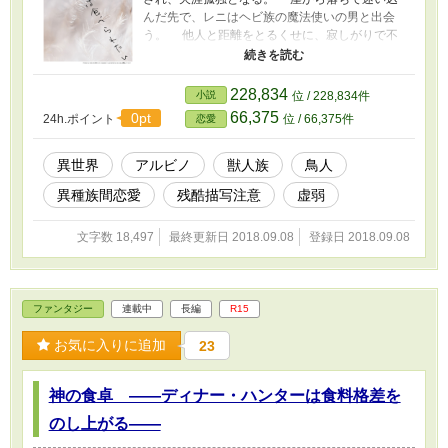
んだ先で、レニはヘビ族の魔法使いの男と出会
う。 他人と距離をとるくせに、寂しがりで不
器用な男の優しさに、違う種族でありながら、
レニは惹かれていく。 ・残酷描写がありますの
で、ご注意ください。流血表現、注意。 ・タイ
228,834
小説
位 / 228,834件
トルがきわどいですが、恋愛ではR15すら入り
66,375
0pt
24h.ポイント
位 / 66,375件
恋愛
ませんのでご安心を。 ・小説家になろうでも公
開しています。
https://ncode.syosetu.com/n4035ez/
異世界
アルビノ
獣人族
鳥人
異種族間恋愛
残酷描写注意
虚弱
文字数 18,497
最終更新日 2018.09.08
登録日 2018.09.08
ファンタジー
連載中
長編
R15
お気に入りに追加
23
神の食卓 ――ディナー・ハンターは食料格差を
のし上がる――