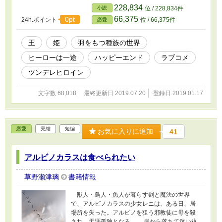
ら塔を出ていただきます。約束ですよ！」
228,834
小説
位 / 228,834件
「私、約束なんてしてないわよ！ いいから、
66,375
0pt
24h.ポイント
位 / 66,375件
恋愛
出て行きなさい、この悪魔！」 こうしてライ
ラとレイルの攻防が始まる。 ※なろうさんに
も置いています。 なろうさんで応募するつい
王
姫
羽をもつ種族の世界
でに、こちらにもアップしてます。 ・できる
ヒーローは一途
ハッピーエンド
ラブコメ
時だけ、1Pが1000～4000字程度で更新してい
ます。
ツンデレヒロイン
文字数 68,018
最終更新日 2019.07.20
登録日 2019.01.17
恋愛
完結
短編
お気に入りに追加
41
アルビノカラスは食べられたい
草野瀬津璃
書籍情報
獣人・鳥人・魚人が暮らす剣と魔法の世界
で、アルビノカラスの少女レニは、ある日、居
場所を失った。アルビノを狙う邪教徒に母を殺
され、天涯孤独となる。 崖から落ちて迷い込