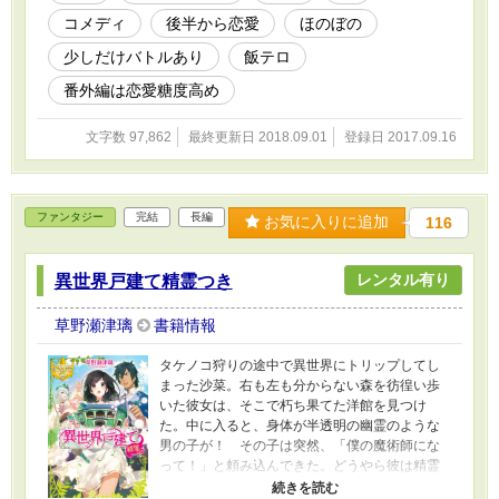
つもりです。 勇者の父の絵などを取り戻しに
コメディ
後半から恋愛
ほのぼの
行く話や、新婚旅行あたりを書けたら面白そう
かなと思ってます。 ほか、リクいただいてる
少しだけバトルあり
飯テロ
分など。 ・2018.7/29 サブキャラの番外編も
のは、ごはんは出てきません。恋愛メイン。
番外編は恋愛糖度高め
R15は保険。 でもR15からの表現は意地でも
出しませんが（笑）、大人っぽい雰囲気のはに
文字数 97,862
最終更新日 2018.09.01
登録日 2017.09.16
おわせてるので、好き嫌い分かれるかも。恋愛
ものがお好きなら大丈夫かな？ ・なろうサイ
トのほうで、第１回アイリスNEOファンタジー
大賞にチャレンジしていましたが、結果は一次
ファンタジー
完結
長編
お気に入りに追加
116
選考通過での落選でした。 応援ありがとうご
ざいました～。 （番外編は書くので安心して
ください） ※「小説家になろう」でも、重複
レンタル有り
異世界戸建て精霊つき
公開しています。
https://ncode.syosetu.com/n4508et/ ※魔法使
草野瀬津璃
書籍情報
いカリンと、神官ライアンがメインとなるスピ
ンオフ小説は、「魔法使いさんは、結婚した
タケノコ狩りの途中で異世界にトリップしてし
い」の目次にあります。
まった沙菜。右も左も分からない森を彷徨い歩
いた彼女は、そこで朽ち果てた洋館を見つけ
た。中に入ると、身体が半透明の幽霊のような
男の子が！ その子は突然、「僕の魔術師にな
って！」と頼み込んできた。どうやら彼は精霊
で、魔術師と契約したいらしい。その願いを叶