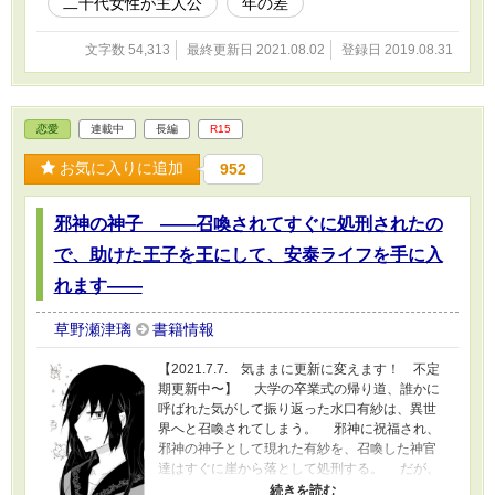
二十代女性が主人公
年の差
ドをともにしてしまい……！ 二十代の女子
が、いろいろとこじらせています。 ----------------
文字数 54,313
最終更新日 2021.08.02
登録日 2019.08.31
--------------- 短編形式でのせています。 「勇
者さま、おもてなし係」を読んでからのほうが
わかりやすいです。 R15は保険です。 大人
な雰囲気の恋愛で、草野の作品の中ではかなり
恋愛
連載中
長編
R15
糖度が高めです。
お気に入りに追加
952
邪神の神子 ――召喚されてすぐに処刑されたの
で、助けた王子を王にして、安泰ライフを手に入
れます――
草野瀬津璃
書籍情報
【2021.7.7. 気ままに更新に変えます！ 不定
期更新中〜】 大学の卒業式の帰り道、誰かに
呼ばれた気がして振り返った水口有紗は、異世
界へと召喚されてしまう。 邪神に祝福され、
邪神の神子として現れた有紗を、召喚した神官
達はすぐに崖から落として処刑する。 だが、
なぜか有紗は生き延びた。 そして森をさまよ