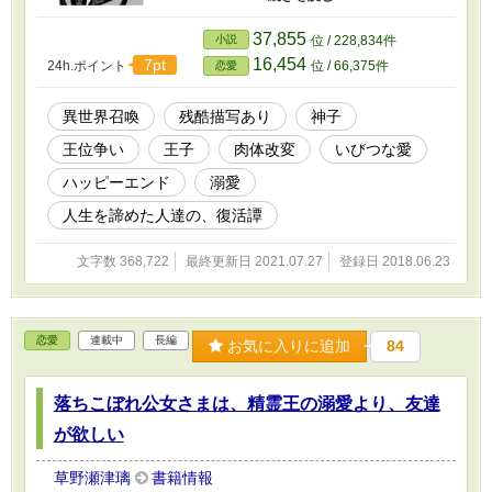
うが、水や食べ物を口にできないことに気づ
く。空腹でさまよう有紗は、死にかけている同
37,855
小説
位 / 228,834件
国の王子を見つける。 助けた王子になつかれ
16,454
7pt
24h.ポイント
位 / 66,375件
恋愛
た有紗は、安泰ライフを手に入れるため、王子
を王にしようとたくらむ。 食事が邪気になっ
てしまい、ただ飲み食いしているだけなのに、
異世界召喚
残酷描写あり
神子
周りの人を健康にしてしまう有紗と、身分の低
王位争い
王子
肉体改変
いびつな愛
い側妃を母にもつため不遇な王子の、共依存の
ような、いびつな愛の行方は。 ※R15は残酷
ハッピーエンド
溺愛
描写、流血表現への保険です。 ※主人公が血
をなめるような描写があるので、苦手なかたは
人生を諦めた人達の、復活譚
気を付けて。 神子としての異世界召喚も
の、ハードモードバージョンです。 ※なんか
文字数 368,722
最終更新日 2021.07.27
登録日 2018.06.23
だんだん、「人生を諦めた人達の、復活譚」み
たいになってきました。戦記ものみたいな雰囲
気。 今のところ、第四部までなんとなく構
想があります。なんとなく、ですが。 試しに
恋愛
連載中
長編
お気に入りに追加
84
書いてみた作品です。 ついでに設定を詰め直
したら王位争いの話に変わってきた。二人で領
地を良くしながら、他の王子を出しぬいてく感
落ちこぼれ公女さまは、精霊王の溺愛より、友達
じにしようかなー。 ★1Pが1000～4000字て
いど。2000字前後を目安に更新してますが、分
が欲しい
量が少ない時は少ないです。 ★一部ごとに大雑
把なプロットを作って、遊び心八割で、わりと
草野瀬津璃
書籍情報
ノリで書いてます。 ・2018.6/28 HOT 9位あ