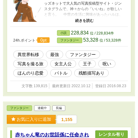
ッズネットで大人気の写真投稿型サイト・ジン
スタグラムで、神々からの「いいね」が欲しい
と言う。 中世の生活に興味があったハルは、
女神の頼みを引き受けて、加護と強力な武器を
もらい、異世界を旅する。 だが、なかなか
「いいね」が付かず、試行錯誤の日々。 そん
228,834
小説
位 / 228,834件
な折、呪いのせいで右目の辺りに仮面をつけた
53,328
0pt
24h.ポイント
位 / 53,328件
ファンタジー
第三王子ユリアスと知り合う。 そこで魔物と
いうのが、未熟な世界にいる特有のものだと知
ったハルは、写真を撮る対象を魔物へとチェン
異世界転移
最強
ファンタジー
ジする。 異世界では最強な織川ハルが、ス
写真を撮る旅
女主人公
王子
呪い
ナップ写真を撮って旅して回る、のほほん異世
界トリップ・ストーリー。 ハッシュタグの旅
ほんのり恋愛
バトル
残酷描写あり
からヒントを得て思いついたお話です。流行も
のなのでどんなもんかなあと思いつつ……。の
文字数 139,815
最終更新日 2022.10.12
登録日 2016.08.23
んびりお楽しみいただければ幸いです。
(2019.10/29 タイトル変更しました。旧題『＃
異世界で検索した地点から、本当に来ちゃいま
した。』） ※また、こちらで上げている作品
ファンタジー
連載中
長編
は決定稿ではないので、予告なく修正加筆をす
る場合があります。御留意下さい。 ※こち
お気に入りに追加
1,155
らの作品は、なろうサイトでも公開していま
す。（http://ncode.syosetu.com/n8145dm/）
レンタル有り
赤ちゃん竜のお世話係に任命され