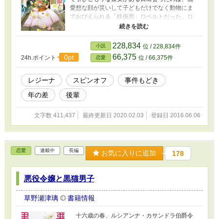
愛想な顔が災いして子どもだけでなく動物にま
でおびえられる「鉄仮面」ロベルトだった。ロ
ベルトに助けられて以来、二人の間には少しず
つ恋が芽生え初め？ レジーナレーベルさまで
書籍化しましたので、本編は下げています。
228,834
小説
位 / 228,834件
スピンオフはアイシスが主人公の「斜陽の女主
66,375
0pt
24h.ポイント
位 / 66,375件
恋愛
人」、レネが主人公の「木陰の君」。他、番外
編の小話を少しです。 スピンオフも完結しま
した。ありがとうございました～。
レジーナ
スピンオフ
事件もどき
年の差
後輩
文字数 411,437
最終更新日 2020.02.03
登録日 2016.06.06
恋愛
連載中
長編
お気に入りに追加
178
悪役令嬢と黒猫男子
草野瀬津璃
書籍情報
十六歳の春、ルシアンナ・カサンドラ伯爵令