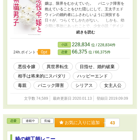
嬢は、限界をむかえていた。 パニック障害を
抱えていることをひた隠しにして、王太子エド
ウィンの婚約者にふさわしいように演技する
日々が、つらくてしかたがない。 しかも、幼
少期に事故にあったことで、少女小説「デイジ
ア王国 春姫と太陽の王子」の世界に、悪役令
嬢として転生したと知ったせいで、身の破滅を
恐れてもいた。 ひょんなことから、宰相の
228,834
小説
位 / 228,834件
放蕩息子、ラドヴィック・アーヘンに事情がば
66,375
0pt
24h.ポイント
位 / 66,375件
恋愛
れる。 しかしラドヴィックは、ルシアンナの
境遇を不憫がりながらも面白がり、ルシアンナ
の望み「穏便な婚約破棄」を一緒にがんばって
悪役令嬢
異世界転生
目指せ、婚約破棄
くれることに。 はたして、小説の主人公メ
相手は将来的にスパダリ
ハッピーエンド
アリ・スプリングと王太子をくっつけることに
成功した二人だが、最後の難関、ルシアンナの
毒親
パニック障害
シリアス
女主人公
母という毒親がたちふさがる。 おじけづくル
シアンナを励ますラドヴィックと過ごすうち、
文字数 74,589
最終更新日 2020.01.13
登録日 2019.09.09
ルシアンナはラドヴィックに恋心を抱いている
自分に気づき……。 ※2020.10/22～ 最初あた
りの改稿とあわせて、ページタイトル付けてる
途中です。のんびりやってるのでばらばらです
恋愛
連載中
長編
けど、気にしないでね。 ・なろうサイトでも公
お気に入りに追加
43
開しています。
暁の細工師レニー