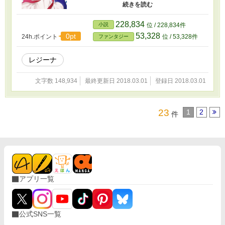
を学ぼうとはりきる。しかし、そんな彼女に聖
獣を祀る神殿の長は冷たい。それもそのはず、
彼と理緒とは嫌な感じの「黒い糸」で結ばれて
228,834
小説
位 / 228,834件
いた。彼との関係に悩みつつも、理緒は姪の為
53,328
0pt
24h.ポイント
位 / 53,328件
ファンタジー
に奮闘し――!?
レジーナ
文字数 148,934
最終更新日 2018.03.01
登録日 2018.03.01
23
1
2
件
アプリ一覧
公式SNS一覧