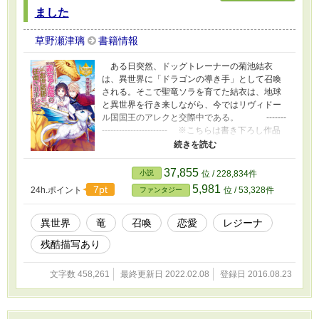
ました
草野瀬津璃
書籍情報
ある日突然、ドッグトレーナーの菊池結衣
は、異世界に「ドラゴンの導き手」として召喚
される。そこで聖竜ソラを育てた結衣は、地球
と異世界を行き来しながら、今ではリヴィドー
ル国国王のアレクと交際中である。 -------
----------------------- ※こちらは書き下ろし作品
の続編です。 詳細は、「書籍」より各単行
本の目次や人物紹介、お試し読みなどをごらん
ください。 ※また、こちらで上げている作品
37,855
小説
位 / 228,834件
は決定稿ではないので、予告なく修正加筆をす
5,981
7pt
24h.ポイント
位 / 53,328件
ファンタジー
る場合があります。御留意下さい。 -------
----------------------- ―：第三部「命花の呪い
編」あらすじ：― その日、異世界にやって来
異世界
竜
召喚
恋愛
レジーナ
た結衣は、リヴィドール国で宮廷舞踏会が開か
残酷描写あり
れていることを知る。春の恒例行事で、貴族の
令息令嬢のデビューの大切な場だという。 各
地から領主が集まる中、ディランやアメリアの
文字数 458,261
最終更新日 2022.02.08
登録日 2016.08.23
兄もやって来て、結衣はドラゴンの導き手とし
て挨拶に出ることに。 だがそんな折、客の使
用人として紛れ込んでいた半魔族により、結衣