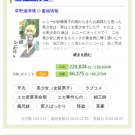
草野瀬津璃
書籍情報
レニーが砂糖菓子の国からきたお姫様だと思った
美少女は、実はニセ美少女でした!? その上、ニ
セ美少女の 妹は、レニーにそっくりで！ ニセ
美少女に扮するエリックの黄金色に輝く誘いにつ
られ、細工師として雇われたレニーは、妹と間違
われて誘拐されてしまい!? ――ちょっと、
私、ただの細工師なんですけど！ --富豪な変人
少年×細工師の平凡少女の、エセ事件物要素あり
な、どたばたラブコメ。後の話で、怪盗なんても
228,834
小説
位 / 228,834件
のも出てきたりもしますよ。 ※また、こちら
66,375
0pt
24h.ポイント
位 / 66,375件
恋愛
で上げている作品は決定稿ではないので、予告な
く修正加筆をする場合があります。御留意下さ
い。 ★1Pが1000～4000字ていど。2000字前
平凡
美少女（女装男子）
ラブコメ
後を目安に更新してますが、分量が少ない時は少
エセ産業革命期
エセ事件もの
細工師
ないです。
義兄妹
変人ばっかり
怪盗
富豪
文字数 153,115
最終更新日 2019.12.20
登録日 2016.06.07