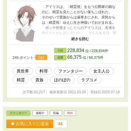
りがとう～。 恋愛 16位ありがとう～。 ・
アイリスは、〈精霊視〉をもつ公爵家の娘な
2019.3/2 四章までの改稿とさしかえを終えま
のに、精霊を見たことがない落ちこぼれだ。
した。レグルスのいる国をアークライト→ルチ
そのせいで貴族からは遠巻きにされ、庶民から
リアに変更し、一部キャラの出番をひかえめに
は〈精霊視〉ゆえに生き神扱いでおがまれる。
したりしました。 予定では大きく変更するつ
ボッチ街道まっしぐらのアイリスは、友達を
もりでしたが、五章を一部に入れて、その続き
作ろうとがんばっていた。 そんなある日、屋
で方向転換できると気づいたのでそうします。
根裏探検中に、怪しげな箱に入った古いランプ
・なろうでもまた公開することにしましたが、
を見つける。火の精霊王ガーネストが封じられ
こちらが先行公開です。
ていた。 彼の問題を解決して和解したが、ガ
228,834
小説
位 / 228,834件
ーネストは契約者の死を知って落ち込む。 ア
66,375
0pt
24h.ポイント
位 / 66,375件
恋愛
イリスがなぐさめると、なぜか気に入られて、
求婚されてしまった。 いったん保留にして、
数年後。 アイリスの周りには、精霊の友達ば
異世界
料理
ファンタジー
女主人公
かりが増えている。 こんなはずではと悩む
精霊
貴族
ほのぼの
ラブコメ
中、ガーネストはあいかわらずアイリスに甘
い。 しかし、アイリスが精霊王と契約してい
ると知った王家から、結婚の打診が来てしま
文字数 62,217
最終更新日 2021.03.26
登録日 2020.07.16
い……!? ・タイトルは仮題です。しっくりくる
のがなくて。 ・1Pは1000～3000字程度です。
ファンタジー
連載中
長編
R15
お気に入りに追加
41