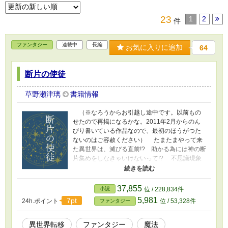
23
1
2
件
ファンタジー
連載中
長編
お気に入りに追加
64
断片の使徒
草野瀬津璃
書籍情報
（※なろうからお引越し途中です。以前もの
せたので再掲になるかな。2011年2月からのん
びり書いている作品なので、最初のほうがつた
ないのはご容赦ください） たまたまやって来
た異世界は、滅びる直前!? 助かる為には神の断
片集めをしなきゃいけないって!? 不思議現象
が大好きな困った幼馴染の啓介と一緒に、修太
は仕方なく旅立つが、この世界は目の色で全て
が決まる。そのせいで最初っから命を狙われて
37,855
小説
位 / 228,834件
しまい!? 〈黒〉が悪魔の使いで、〈白〉が尊
5,981
7pt
24h.ポイント
位 / 53,328件
ファンタジー
敬されるってどういうところだよ！ しかも出
会う奴は、夜になると猫になる女騎士、ひらひ
ら大好きな七変化ドラゴン、殺し屋みたいな冒
異世界転移
ファンタジー
魔法