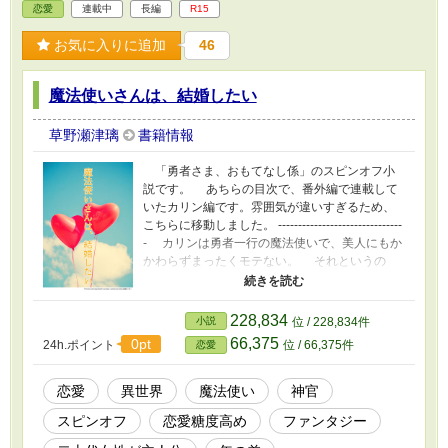
は呪いをかけられそうになる。難を逃れた結衣
恋愛
連載中
長編
R15
だが、庇ったアレクが呪いを受ける。 その呪
いとは、七枚の花弁が消えた時に死に至る「命
お気に入りに追加
46
花の呪い」で……！ 責任を感じた結衣は、呪
いを解く方法を知り、オニキスとこっそり出か
魔法使いさんは、結婚したい
けるが……。 （第三部は、結衣とアレクの恋愛
に視点を当てた部になっています。でも今回も
赤ちゃん竜が出ますよ～） ◆◆◆ ―：第四
草野瀬津璃
書籍情報
部「世界の終末と結婚式 編」予定あらすじ：
― 日本の全てと別れを告げ、リヴィドールに
「勇者さま、おもてなし係」のスピンオフ小
骨をうずめる覚悟で再びこの地の土を踏んだ結
説です。 あちらの目次で、番外編で連載して
衣。 結婚式の準備であわただしい中、聖竜教
いたカリン編です。雰囲気が違いすぎるため、
会の女性神官が殺害される事件が起きる。 な
こちらに移動しました。 -------------------------------
んとも不穏な空気に、結衣は嫌な予感がする
- カリンは勇者一行の魔法使いで、美人にもか
が、恋愛禁止をやぶってのちじょうのもつれと
かわらずまったくモテない。 それというの
判明して、ひとまず事件は片が付く。 だが、
も、「砲撃の魔法使い」という呼び名のせい
結婚式が近づく中、魔族がアクアレイト国にあ
だ。 攻撃魔法の威力調整が苦手なせいで、カ
る夜闇の神の封印を解いてしまい!? ――人間
リンと聞くと、男どころか誰しもが逃げ出す始
228,834
小説
位 / 228,834件
と魔族、初の共闘!? 異世界全土を巻き込んで、
末。 結婚仲介所にも出禁をくらい、やけに
66,375
0pt
24h.ポイント
位 / 66,375件
恋愛
生きとし生ける者VS夜闇の神の大戦勃発！
なったカリンは、いきずりの相手と子どもを作
危機的状況を見て、アレクは結衣に地球に帰る
ろうと最低な決意をし、変装して酒場にやって
ように言うけれど……。 ……という感じを予
きた。 しかし、そこで出くわしたのは、勇者
恋愛
異世界
魔法使い
神官
定してます。
一行の仲間で、神官のライアン・レーシスだっ
スピンオフ
恋愛糖度高め
ファンタジー
た。 作戦は失敗し、傷心中のライアンと酒を
飲みかわしたのだが、うっかりライアンとベッ