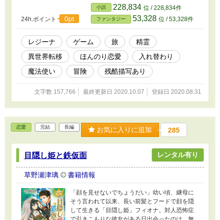
探すため、冒険者になることを決意。 そして
228,834
小説
位 / 228,834件
いとも簡単に魔法を使ったり、隠しダンジョン
53,328
0pt
24h.ポイント
位 / 53,328件
ファンタジー
に入ったりと、ゲームの裏技を駆使してクエス
トをこなしていく。けれどそんな彼女を、例の
魔人が付け狙っていて――？ 美少女キャラと
レジーナ
ゲーム
旅
精霊
入れ替わり、ゲーム世界で大冒険!? 新感覚トリ
異世界転移
ほんのり恋愛
入れ替わり
ップ・ファンタジー！ ----------------------- 下の
ほうに、第二部の目次へリンクをつなげており
魔法使い
冒険
残酷描写あり
ます。
文字数 157,766
最終更新日 2020.10.07
登録日 2020.08.31
恋愛
完結
長編
お気に入りに追加
285
レンタル有り
目隠し姫と鉄仮面
草野瀬津璃
書籍情報
「顔を見せないでちょうだい」幼い頃、継母に
そう言われて以来、長い前髪とフードで顔を隠
して生きる「目隠し姫」フィオナ。対人恐怖症
で引きこもりな彼女がある日出会ったのは、無