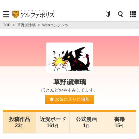
TOP
>
草野瀬津璃
>
Webコンテンツ
草野瀬津璃
ほとんどおやすみしてます。
お気に入りに追加
投稿作品
近況ボード
公式漫画
書籍
23
161
1
15
件
件
件
件