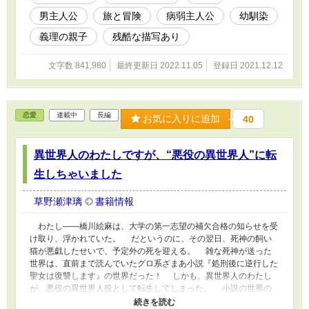
険者、美人なのに守銭奴アイテムクリエイター
男主人公
旅と冒険
病弱主人公
幼馴染
などなど。変なのしかいなくないか？ おい、
啓介。笑ってないでどうにかしろ！ 旅と仲間
義理の親子
残酷な描写あり
と、絆の物語。 （※ときどき気まぐれに亀更新
でいくつもりですし、遊び心八割でノリで進行
文字数 841,980
最終更新日 2022.11.05
登録日 2021.12.12
予定です） ★のついてるページは、一行あけ
作業途中です。 ・表紙はクリスタの素材で自作
しました。
恋愛
連載中
長編
お気に入りに追加
40
異世界人のわたしですが、“悪役の異世界人”に転
生しちゃいました
草野瀬津璃
書籍情報
わたし――橋川絵麻は、大学の第一志望の補欠合格の知らせを受
け取り、浮かれていた。 だというのに、その翌日、死神の飼い
猫が悪戯したせいで、予定外の死を迎える。 雑な死神が送った
世界は、直前まで読んでいたグロ系ざまあ小説『処刑後に逆行した
聖女は復讐します』の世界だった！ しかも、異世界人のわたし
が、悪役の異世界人役として転生してしまった。 小説の世界の
主人公「聖女」にざまあをされての凄惨な死を逃れるため、わたし