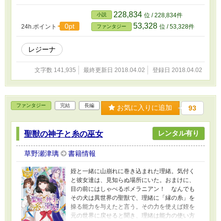
え彼を成長させれば、元の世界に帰してくれる
と言う。沙菜が恐る恐る契約すると、洋館がい
228,834
小説
位 / 228,834件
きなり綺麗な小屋に変わった。なんと、精霊と
53,328
0pt
24h.ポイント
位 / 53,328件
ファンタジー
洋館は連動していて、小屋になってしまった家
に力を注ぎ、レベルアップさせることで彼も成
長するのだそうだ。こうして、家のレベル上げ
レジーナ
に奮闘する沙菜だったが、やがて、何だか訳有
りの男性まで拾ってしまい!?
文字数 141,935
最終更新日 2018.04.02
登録日 2018.04.02
ファンタジー
完結
長編
お気に入りに追加
93
レンタル有り
聖獣の神子と糸の巫女
草野瀬津璃
書籍情報
姪と一緒に山崩れに巻き込まれた理緒。気付く
と彼女達は、見知らぬ場所にいた。おまけに、
目の前にはしゃべるポメラニアン！ なんでも
その犬は異世界の聖獣で、理緒に「縁の糸」を
操る能力を与えたと言う。その力を使えば姪を
元の世界に戻せると聞き、理緒は能力の使い方