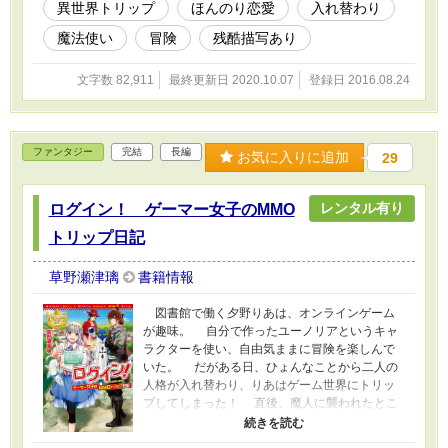
異世界トリップ
ほんのり恋愛
入れ替わり
塔群へとやって来た。 中身が入れ替わったこ
とを隠す為、天才魔法使い・ユーノリアを必死に
魔法使い
冒険
残酷描写あり
演じながら、りあはユーノリアの家や大図書館で
資料探しに奔走する。 そんなりあのもとに、
文字数 82,911
最終更新日 2020.10.07
登録日 2016.08.24
ユーノリアの義理の親戚・前の長の孫息子のクロ
ードが訪ねてくる。 そして、仲間とともに招
待された晩餐会で、突然、塔群の魔法使いの幹部
たちの前で、クロードの婚約者だと紹介されてし
ファンタジー
完結
長編
まう。ユーノリアとクロードは犬猿の仲のはずな
お気に入りに追加
29
のに、いったいどういうこと!? と慌てるりあや
宝石精霊達だが、それはクロードの仕掛けた罠の
レンタル有り
ログイン！ ゲーマー女子のMMO
始まりに過ぎなかった。 指名手配の魔法使い
や、ちらつく魔人の影といい、りあ、絶体絶命!?
トリップ日記
草野瀬津璃
書籍情報
図書館で働く夕野りあは、オンラインゲーム
が趣味。 自分で作ったユーノリアというキャ
ラクターを使い、自由気ままに冒険を楽しんで
いた。 だがある日、ひょんなことから二人の
人格が入れ替わり、りあはゲーム世界にトリッ
プしてしまった！ 直後、魔人に襲われたとこ
ろをレクスという青年に助けられる。彼のおか
げで命拾いしたりあは、元の世界に戻る方法を