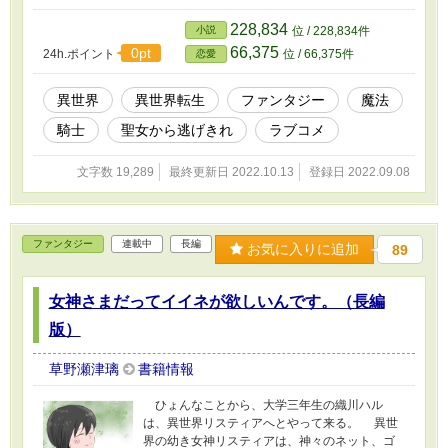
はサブキャラ「良心の騎士」を生贄に選んで、「運命の相手」とで
っちあげることに。 騎士には申し訳ないけど、わたしは聖女
228,834
小説
位 / 228,834件
の殺意から逃げきって、二回目の人生を生き延びてみせる！ --
66,375
0pt
24h.ポイント
位 / 66,375件
恋愛
--- 久しぶりに新作を思いついたので、急に走り書きをしてみま
した。たまに更新してるかと思います。 ご都合主義まっしぐら
の、どたばたラブコメなんで、軽く読んでくださいね。深く考えた
異世界
異世界転生
ファンタジー
魔法
ら負けです(笑) たまにはこういうのもいいかなー。 ざまあ系で
騎士
聖女から逃げきれ
ラブコメ
もグロになると苦手です…という気持ちを、主人公に代弁させてみ
たらこうなった。 最近、オンライン小説をほとんど読んでない
んでわかりませんが、ありそうでなさそうなきわどいところです
文字数 19,289
最終更新日 2022.10.13
登録日 2022.09.08
ね。作中タイトル、一応、アルファさん内で検索したけど引っかか
らないから大丈夫かな？ 完結まで感想は受付停止してます。
ファンタジー
連載中
長編
お気に入りに追加
89
女神さまだってイイネが欲しいんです。（長編
版）
草野瀬津璃
書籍情報
ひょんなことから、大学三年生の織川ハル
は、異世界リスティアへとやって来る。 異世
界の幼き女神リスティアは、神々のネット、ゴ