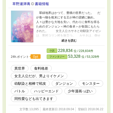
草野瀬津璃
書籍情報
翠緑地界はかつて、豊穣の世界だった。 だ
が食べ物を粗末にする王が神の逆鱗に触れ、
人々は豊かな大地を失い、代わりに食料を得る
ためのダンジョン＜神の食卓＞が各国にもたら
された。 女主人公カサネと幼馴染アイゼン
は、寒村コリン村を旅立つ。 カサネは、倒せ
ばごちそうを落とすディナー・モンスター、通
称・ディナモンを倒すディナー・ハンターとな
り、空腹を満たし、村に支援して、共に豊かに
228,834
小説
位 / 228,834件
なるために。 幼馴染の少年アイゼンは名を上
53,328
0pt
24h.ポイント
位 / 53,328件
ファンタジー
げて、かつて母子を捨てた貴族の父を見返すた
めに。 武術のカサネ、知謀のアイゼン。二人
は相棒として、共に夢へと突き進む。 食料格
異世界
食料格差
差、のし上がりファンタジー。 なんとなく書
女主人公だが、男よりイケメン
いてみた。 女主人公だけど、バトルと友愛が
メインの少年漫画みたいな話です。恋愛要素は
幼馴染と相棒で戦友
ダンジョン
モンスター
ほぼ無し。後半で少し混ざるかもしれないけ
ど、恋愛なにそれおいしいのって感じ。 一部
バトル
ハッピーエンド
少年漫画っぽい
だけプロットできてます。 部ごとにお話を考
同性愛なども出てきます
えていく感じで、のんびり自由気ままに続きま
ーす。 R15は、残酷描写や流血表現のための
保険。 ひどいことを書くつもりはないけど、
文字数 13,095
最終更新日 2018.09.04
登録日 2018.06.22
たぶん人は死にます。 ★1Pが1000～4000字