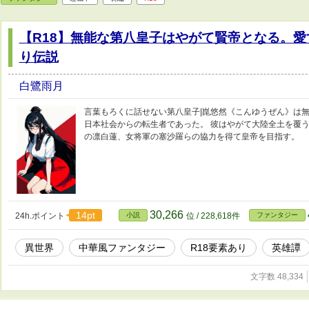
【R18】無能な第八皇子はやがて賢帝となる。
り伝説
白鷺雨月
言葉もろくに話せない第八皇子|崑悠然《こんゆうぜん》は無
日本社会からの転生者であった。 彼はやがて大陸全土を覆
の凛白蓮、女将軍の塞沙羅らの協力を得て皇帝を目指す。
30,266
14pt
24h.ポイント
小説
位 / 228,618件
ファンタジー
異世界
中華風ファンタジー
R18要素あり
英雄譚
文字数 48,334