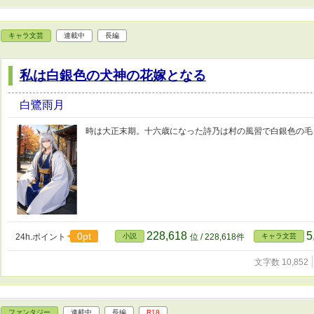
キャラ文芸
連載中
長編
私は白銀色の犬神の花嫁となる
白鷺雨月
時は大正末期。十六歳になった詩乃は村の風習で白銀色の毛
228,618
5
0pt
24h.ポイント
小説
位 / 228,618件
キャラ文芸
文字数 10,852
ファンタジー
連載中
長編
R18