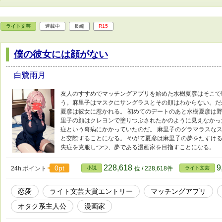
ライト文芸
連載中
長編
R15
僕の彼女には顔がない
白鷺雨月
友人のすすめでマッチングアプリを始めた水樹夏彦はそこで
う。麻里子はマスクにサングラスとその顔はわからない。だ
夏彦は彼女に惹かれる。 初めてのデートのあと水樹夏彦は野
里子の顔はクレヨンで塗りつぶされたかのように見えなかっ
症という奇病にかかっていたのだ。 麻里子のグラマラスな
と交際することになる。 やがて夏彦は麻里子の夢をたすけ
失症を克服しつつ、夢である漫画家を目指すことになる。
228,618
9
0pt
24h.ポイント
小説
位 / 228,618件
ライト文芸
恋愛
ライト文芸大賞エントリー
マッチングアプリ
オタク系主人公
漫画家