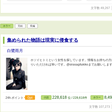
文字数 49,267
ホラー
完結
長編
集められた物語は現実に侵食する
白鷺雨月
ホソイヒトミという女性を探しています。情報をお持ちの方
りいただければ幸いです。@sirasagitukikoまでお願いしま
228,618
8,4
0pt
24h.ポイント
小説
位 / 228,618件
ホラー
文字数 107,273