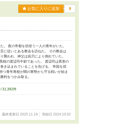
お気に入りに追加
9
た。 夜の帝都を彷徨う一人の青年がいた。
言に従いとある教会を訪ねた。 その教会は
より襲われ、神父は凶刃により倒れていた。
黒桜の渡辺司中尉であった。 渡辺司は異形の
巻き込まれでいることを告げる。 帝国を揺
持つ青年将校が闇の軍勢から守る戦いが始ま
、勝利をつかみ取る。
/ 31,392件
最終更新日 2025.11.19
登録日 2024.10.02