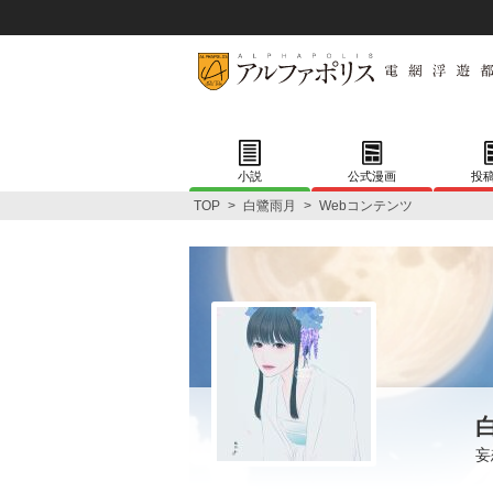
小説
公式漫画
投
TOP
>
白鷺雨月
>
Webコンテンツ
妄