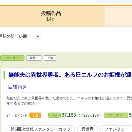
投稿作品
14
件
ファンタジー
連載中
長編
無能夫は異世界勇者。ある日エルフのお姫様が迎
白鷺雨月
無能な夫は実は異世界を救った勇者でした。エルフのお姫様が迎えにきて、異
生するまでの物語。
37,163
5
7pt
24h.ポイント
小説
位 / 228,618件
ファンタジー
第6回次世代ファンタジーカップ
異世界
ファンタジー