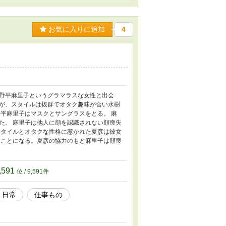
お気に入りに追加
4
野平麻里子というグラマラスな女性と出会
が、スタイルは抜群でオタク趣味が合い水樹
平麻里子はマスクとサングラスをとる。 麻
た。 麻里子は他人に顔を認識されない顔喪失
スタイルとオタクな性格に惹かれた夏彦は彼女
ることになる。夏彦の協力のもと麻里子は顔喪
,591
位 / 9,591件
日常
仕事もの