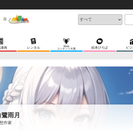
Web
稿漫画
レンタル
絵本ひろば
ビジ
コンテンツ大賞
白鷺雨月
想作家