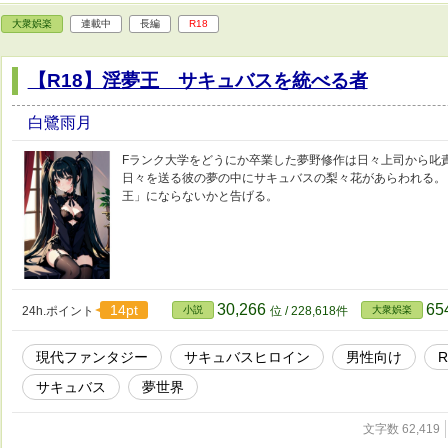
大衆娯楽
連載中
長編
R18
【R18】淫夢王 サキュバスを統べる者
白鷺雨月
Fランク大学をどうにか卒業した夢野修作は日々上司から叱
日々を送る彼の夢の中にサキュバスの梨々花があらわれる。
王」にならないかと告げる。
30,266
65
14pt
24h.ポイント
小説
位 / 228,618件
大衆娯楽
現代ファンタジー
サキュバスヒロイン
男性向け
サキュバス
夢世界
文字数 62,419