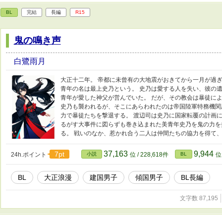
BL
完結
長編
R15
鬼の鳴き声
白鷺雨月
大正十二年。 帝都に未曾有の大地震がおきてから一月が過ぎ
青年の名は最上史乃という。 史乃は愛する人を失い、彼の遺
青年が愛した神父が営んでいた。 だが、その教会は暴徒に
史乃も襲われるが、そこにあらわれたのは帝国陸軍特務機関
力で暴徒たちを撃退する。 渡辺司は史乃に国家転覆の計画に
るがす大事件に図らずも巻き込まれた美青年史乃を鬼の力を
る。 戦いのなか、惹かれ合う二人は仲間たちの協力を得て
37,163
9,944
7pt
24h.ポイント
小説
位 / 228,618件
BL
位 
BL
大正浪漫
建国男子
傾国男子
BL長編
文字数 87,195