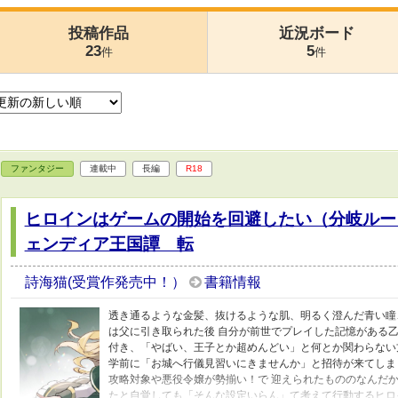
投稿作品
近況ボード
23
5
件
件
ファンタジー
連載中
長編
R18
ヒロインはゲームの開始を回避したい（分岐ルー
ェンディア王国譚 転
詩海猫(受賞作発売中！）
書籍情報
透き通るような金髪、抜けるような肌、明るく澄んだ青い瞳
は父に引き取られた後 自分が前世でプレイした記憶がある
付き、「やばい、王子とか超めんどい」と何とか関わらない
学前に「お城へ行儀見習いにきませんか」と招待が来てしま
攻略対象や悪役令嬢が勢揃い！で 迎えられたもののなんだか
たと自覚しても「そんな設定いらん」て考えて行動するヒロ