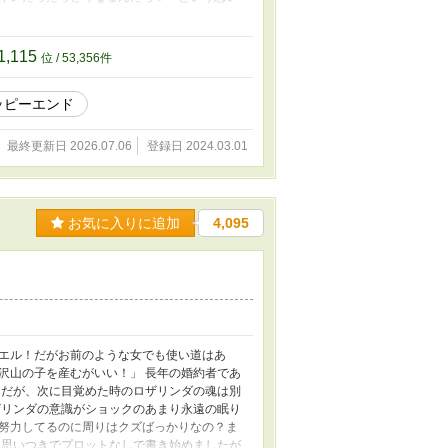
ア王国譚 起……没落貴族の姫君は愛の言葉を
で連載中） 承……記憶が戻
・なろうにて完結）
1,115
位 / 53,356件
避したい（ヒロ回・今作。
信終了・本ページにて伏線回収まで連載予定）
ッピーエンド
 同じく投稿中の「記憶が戻
ます。 ムーンライトノベルスで公開後削除し
込になっております。「火竜V Sヒロイ
最終更新日 2026.07.06
登録日 2024.03.01
り書籍化されておりますが、出版社との契約終
載しております。掲載期間は未定ですが出版
ノベルスにて連載当時のものとなります。直
ください。 →書籍化部分後半〜ムーンライト
お気に入りに追加
4,095
45話以降は書き直し部分が多いため時間をい
エル！だがお前のような女でも使い道はあ
沢山の子を産むがいい！」 長年の婚約者であ
 だが、次に目覚めた時のロザリンダの魂は別
ザリンダの意識がショックのあまり永遠の眠り
努力してるのに周りはクズばっかりなの？ま
＊思いつきでプロットなしで書き始めましたが