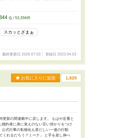
にもろに影響して生活に支障が出ることに気
き続けるのは不可能なようなのでメンタル状
さいm(_ _)m
344
位 / 53,356件
スカッとざまぁ
最終更新日 2026.07.03
登録日 2023.04.03
お気に入りに追加
1,829
時更新の間連載中に戻します。 もはや定番と
た婚約者に身に覚えのない言い掛かりをつけ
、公式行事の私物化も甚だしい一連の行動
てくれるだろう？ミーナ」 と手を差し伸べ