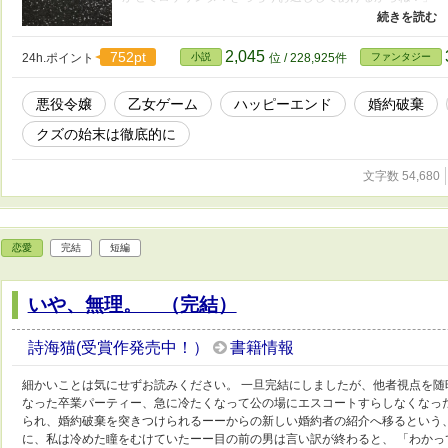
結末は決めています。暗い展開の話を書いているとメンタル
付きました。定期的に強気主人公を暴れさせないと（？）書
態に合わせて書けるものから書いていくことにします、ご了承下
2,045
752pt
24h.ポイント
小説
位 / 228,925件
ファンタジー
悪役令嬢
乙女ゲーム
ハッピーエンド
婚約破棄
クズの始末は徹底的に
文字数 54,680
恋愛
完結
短編
いや、無理。 （完結）
詩海猫(受賞作発売中！）
書籍情報
細かいことは気にせずお読みください。 一旦完結にしましたが、他者視点を随
なった卒業パーティー、急に冷たくなって公の場にエスコートすらしなくなっ
られ、婚約破棄を突きつけられるーーからの新しい婚約者の紹介へ移るという
に、私は冷めた瞳をむけていたーー目の前の男は言い訳が終わると、 「わかっ