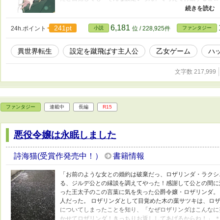
つきから書き始めた話です。 ♗ レジュール・レジェンディ
信じない（没姫・アルファポリスのみ
った伯爵令嬢はまだ恋を知らない（キオ恋・アルファポリス
6,181
241pt
24h.ポイント
小説
位 / 228,925件
ファンタジー
転……ヒロインはゲームの開始を回
2021年一迅社より発売、2024年2月末をもって販売・配
異世界転生
設定を蹴飛ばす主人公
乙女ゲーム
ハ
結……プロット制作中、タイトル未定
った伯爵令嬢はまだ恋を知らない」とクロスオーバーしてい
たアルフレッドルート再掲はじめました。時系列に合わせて差
文字数 217,999
ン」の次からです。 ＊2021年4月2日に一迅社ノベルスよ
了に伴い運営に問い合わせ、掲載可とのお返事をいただき掲
用にかなりカットしたものでなく、前半はほぼムーンライト
しきれておらず読みにくい部分もあるかと思いますがご留意
ファンタジー
連載中
長編
R15
完結当時のものより一部又は大幅変更したエピソードあり、
ただいております。
悪役令嬢は永眠しました
詩海猫(受賞作発売中！）
書籍情報
「お前のような女との婚約は破棄だっ、ロザリンダ・ラクシ
る、ジルデ公との縁談を調えてやった！感謝して公との間に
った王太子のこの言葉に気を失った公爵令嬢・ロザリンダ。
人だった。 ロザリンダとして目覚めた木の葉サツキは、ロ
についてしまったことを知り、「なぜロザリンダはこんなに
かせてロザリンダ！きっちりお返ししてあげるからね！」 