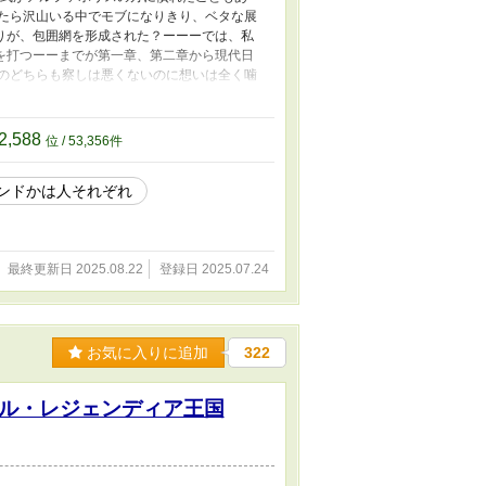
やたら沢山いる中でモブになりきり、ベタな展
りが、包囲網を形成された？ーーーでは、私
を打つーーまでが第一章、第二章から現代日
公のどちらも察しは悪くないのに想いは全く噛
部以降も変わりません。 ＊実在の人物及び名
2,588
位 / 53,356件
ンドかは人それぞれ
最終更新日 2025.08.22
登録日 2025.07.24
お気に入りに追加
322
ル・レジェンディア王国