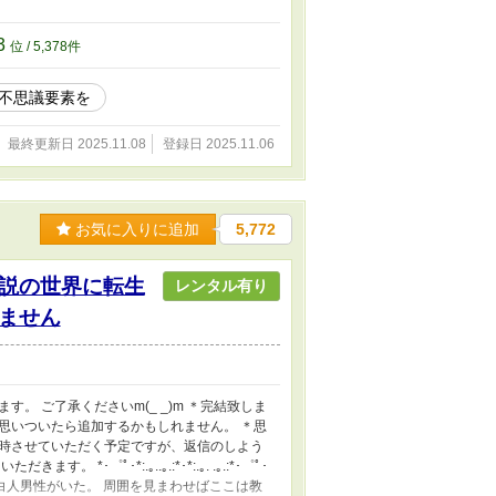
3
位 / 5,378件
不思議要素を
最終更新日 2025.11.08
登録日 2025.11.06
お気に入りに追加
5,772
説の世界に転生
レンタル有り
ません
。 ご了承くださいm(_ _)m ＊完結致しま
思いついたら追加するかもしれません。 ＊思
時させていただく予定ですが、返信のしよう
゜ﾟ･*:.｡..｡.:*･*:.｡. .｡.:*･゜ﾟ･
白人男性がいた。 周囲を見まわせばここは教