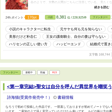
会のようで、大勢の人間がこちらに注目している。 見たく
ているものはウエディングドレスっぽい。 脳内？？が多過
「マリーローズ？」 そう呼ばれた途端、一気に脳内に情報が
基本既婚者でまとめられている護衛騎士に、なぜ彼が入って
8,381
170pt
24h.ポイント
小説
位 / 228,925件
ファンタジー
出したのが彼だったから。 だが、外国の王族との縁談の話
いるのはまずいと言う話になり、王命で婚約者となったのが
小説のキャラクターに転生
元サヤも何も元を知らない
た。 日本で私は社畜だった。 暗黒な日々の中、私の唯一の
読み尽くしたところで、友達から勧められたのがこの『ロゼの
美形だけど朴念仁
王女の護衛騎士、自分の妻は守らない
最後まで読むことなく投げ出した、私が前世の人生最後に読
ハリセンの正しい使い方
ハッピーエンド
結婚式で置き
文字数 168,744
ファンタジー
連載中
長編
R15
<第一章完結>聖女は自分を呼んだ異世界を嘲笑
詩海猫(受賞作発売中！）
書籍情報
なろうで初めて投稿した作品です。 一部直しておりますが初めてノートでな
います。 ご承知の上で温く見守っていただけたら幸いです。 ルビの振り方や