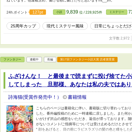
ねています。他連載含め、書ける順に書けたらと思いますm(__)m。
9,839
7
127pt
24h.ポイント
小説
位 / 228,925件
ミステリー
25周年カップ
現代ミステリー風味
日常にちょっとだけ
文字数 2,972
ファンタジー
連載中
長編
第17回ファンタジー小説大賞 読者賞受賞
ふざけんな！ と最後まで読まずに投げ捨てた小
してしまった 旦那様、あなたは私の夫ではあり
詩海猫(受賞作発売中！）
書籍情報
こちらのページは書籍化に伴い、書籍版に切り替わっております
した。番外編投稿のために一時連載に戻しました。また何か
いがけず沢山の感想をいただき、返信が滞っております。随
がないコメント/ご指摘等については受け止めるだけとさせていただきます。 *･
* 顔をあげると、目の前にラピスラズリの髪の色と瞳をした