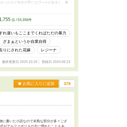
なかったけど自分の手にはブーケがあるし、着
ぎて固まって動かない私に美形が語りかける。
拡散した。 目の前の男は王女の護衛騎士、
いたかと言うと以前王女が誘拐された時、救
1,755
位 / 53,356件
が上がった時に独身のしかも若い騎士がついて
伯爵家のマリーローズである＿＿＿思い出し
すれ違いもここまでくればただの暴力
楽しみだったのは、ロマンス小説。 あらかた
幸福』。 「ふざけんな＿＿＿！！！」 と
ざまぁというか自業自得
んだ小説の中に、私は転生してしまった。
去りにされた花嫁
レジーナ
最終更新日 2025.10.20
登録日 2024.08.23
お気に入りに追加
379
う
い物に書いた小説なので未熟な部分が多々ござ
書式がアルファポリスの方に慣れたこともあ