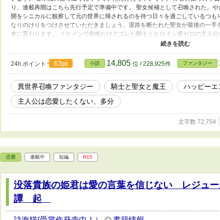
り、連載再開はこちら先行予定で準備中です。 聖女候補として召喚された。
開をシニカルに観察して元の世界に帰されるのを待つ日々を過ごしているつも
なりのけりをつけさせていただきましょう。退路を断たれた聖女が最後の一手
本に変わります。 イケメンで有能だけどズレた騎士とヒロイン度ゼロの主人
み合ってない(けど別に憎みあってもいない、多分)やり取りが主軸、なのは二
称は関係ないフィクションです＊
14,805
63pt
24h.ポイント
小説
位 / 228,925件
ファンタジー
異世界召喚ファンタジー
騎士と聖女と魔王
ハッピーエ
主人公は恋愛したくない、多分
文字数 72,754
恋愛
連載中
短編
R15
没落貴族の姫君は愛の言葉を信じない レジュー
譚 起
詩海猫(受賞作発売中！）
書籍情報