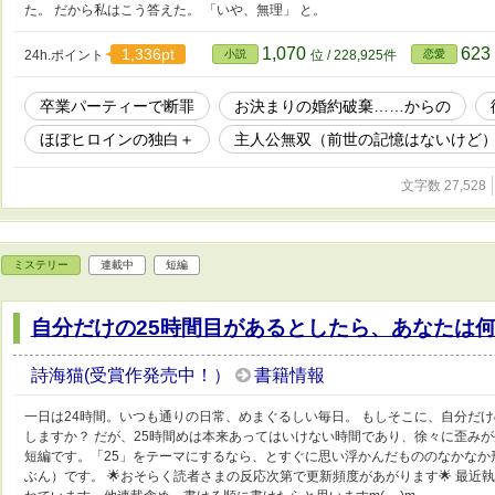
た。 だから私はこう答えた。 「いや、無理」 と。
1,070
623
1,336pt
24h.ポイント
小説
位 / 228,925件
恋愛
卒業パーティーで断罪
お決まりの婚約破棄……からの
ほぼヒロインの独白＋
主人公無双（前世の記憶はないけど
文字数 27,528
ミステリー
連載中
短編
自分だけの25時間目があるとしたら、あなたは
詩海猫(受賞作発売中！）
書籍情報
一日は24時間。いつも通りの日常、めまぐるしい毎日。 もしそこに、自分だけ
しますか？ だが、25時間めは本来あってはいけない時間であり、徐々に歪み
短編です。「25」をテーマにするなら、とすぐに思い浮かんだもののなかなか
ぶん）です。 🌟おそらく読者さまの反応次第で更新頻度があがります🌟 最