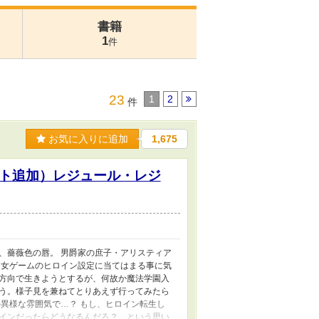
書籍
1
件
23
1
2
件
お気に入りに追加
1,675
ト追加）レジュール・レジ
、薔薇色の唇。 男爵家の庶子・アリスティア
乙女ゲームのヒロイン設定に当てはまる事に気
方向で生きようとするが、何故か魔法学園入
う。様子見を兼ねてとりあえず行ってみたら
異様な雰囲気で…？ もし、ヒロイン転生し
インだったらどうなるんだろ？ という思い