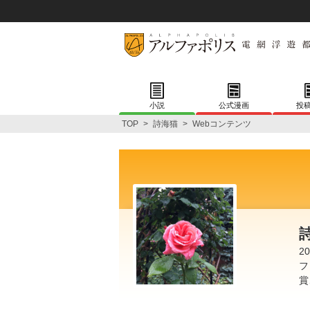
小説
公式漫画
投
TOP
>
詩海猫
>
Webコンテンツ
2
フ
賞