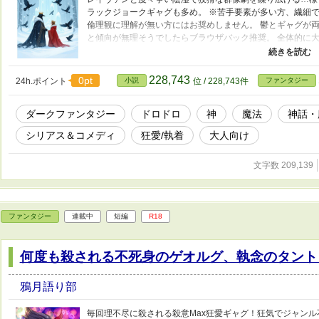
ラックジョークギャグも多め。 ※苦手要素が多い方、繊細
倫理観に理解が無い方にはお奨めしません。 鬱とギャグが両
と傾向が無理そうでしたらブラウザバック推奨。 全体的に
※現実で推奨しているわけではございません。 異性愛中心に
にあたります、こちらを先に書いてるので前作・部族動乱時
期まであり。 一部表紙は生成AIを使用しています。
228,743
0pt
24h.ポイント
小説
位 / 228,743件
ファンタジー
ダークファンタジー
ドロドロ
神
魔法
神話・
シリアス＆コメディ
狂愛/執着
大人向け
文字数 209,139
ファンタジー
連載中
短編
R18
何度も殺される不死身のゲオルグ、執念のタント
鴉月語り部
毎回理不尽に殺される殺意Max狂愛ギャグ！狂気でジャン