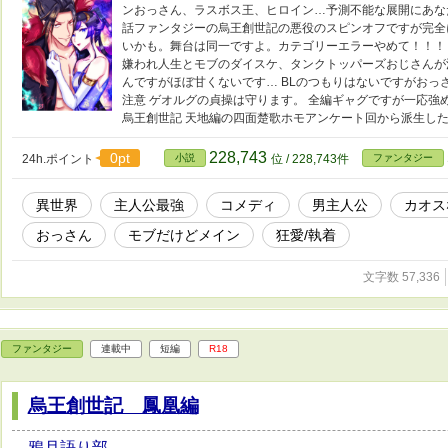
ンおっさん、ラスボス王、ヒロイン…予測不能な展開にあな
話ファンタジーの烏王創世記の悪役のスピンオフですが完全
いかも。舞台は同一ですよ。カテゴリーエラーやめて！！！
嫌われ人生とモブのダイスケ、タンクトッパーズおじさんが
んですがほぼ甘くないです… BLのつもりはないですがおっ
注意 ゲオルグの貞操は守ります。 全編ギャグですが一応強
烏王創世記 天地編の四面楚歌ホモアンケート回から派生し
228,743
0pt
24h.ポイント
小説
位 / 228,743件
ファンタジー
異世界
主人公最強
コメディ
男主人公
カオス
おっさん
モブだけどメイン
狂愛/執着
文字数 57,336
ファンタジー
連載中
短編
R18
烏王創世記 鳳凰編
鴉月語り部