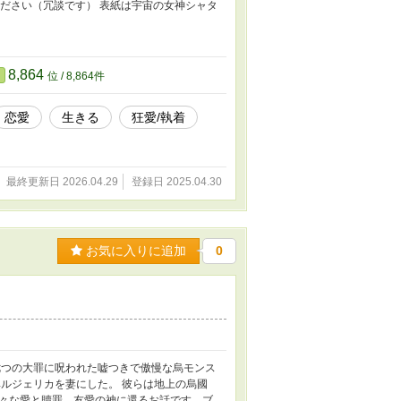
ください（冗談です） 表紙は宇宙の女神シャタ
8,864
位 / 8,864件
恋愛
生きる
狂愛/執着
最終更新日 2026.04.29
登録日 2025.04.30
お気に入りに追加
0
七つの大罪に呪われた嘘つきで傲慢な烏モンス
ルジェリカを妻にした。 彼らは地上の烏國
々な愛と贖罪、友愛の神に還るお話です。ブ