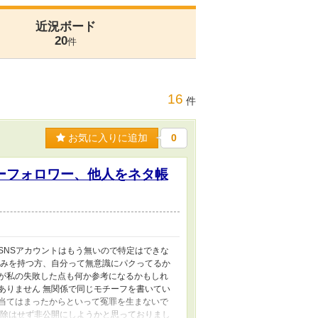
近況ボード
20
件
16
件
お気に入りに追加
0
ーフォロワー、他人をネタ帳
SNSアカウントはもう無いので特定はできな
悩みを持つ方、自分って無意識にパクってるか
んが私の失敗した点も何か参考になるかもしれ
ありません 無関係で同じモチーフを書いてい
け当てはまったからといって冤罪を生まないで
削除はせず非公開にしようかと思っておりまし