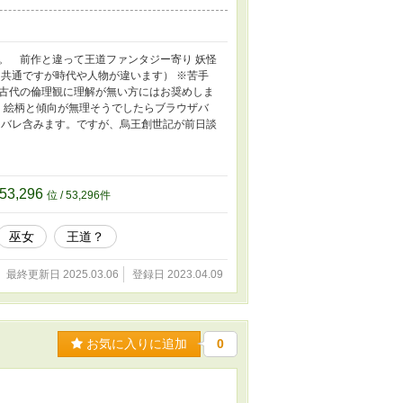
。 前作と違って王道ファンタジー寄り 妖怪
共通ですが時代や人物が違います） ※苦手
古代の倫理観に理解が無い方にはお奨めしま
 絵柄と傾向が無理そうでしたらブラウザバ
バレ含みます。 ​ですが、烏王創世記が前日談
53,296
位 / 53,296件
巫女
王道？
最終更新日 2025.03.06
登録日 2023.04.09
お気に入りに追加
0