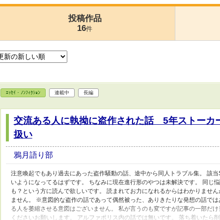
投稿作品
16
件
ｴｯｾｲ・ﾉﾝﾌｨｸｼｮﾝ
連載中
長編
交流ある人に執拗に盗作された話 5年ストーカ
扱い
鴉月語り部
注意喚起でもあり過去にあった盗作騒動の話、途中から同人トラブル集。 該当
いようになってるはずです。 ちなみに現在進行形のやつは未解決です。 同じ
も？という方に読んで欲しいです。 読まれてお力になれるからはわかりませ
ません。 ※意図的な盗作の話であって偶然被った、ありきたりな発想の話では
る人を萎縮させる意図はございません。 私が言うのも変ですが記事の一部だ
くださいお願いします。 アルファポリス内の話では無いです。 落ち着いたら