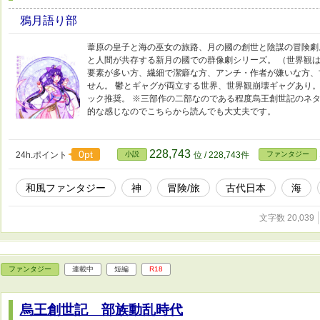
鴉月語り部
葦原の皇子と海の巫女の旅路、月の國の創世と陰謀の冒険劇
と人間が共存する新月の國での群像劇シリーズ。 （世界観は
要素が多い方、繊細で潔癖な方、アンチ・作者が嫌いな方、
せん。 鬱とギャグが両立する世界、世界観崩壊ギャグあり。
ック推奨。 ※三部作の二部なのである程度烏王創世記のネタ
的な感じなのでこちらから読んでも大丈夫です。
228,743
0pt
24h.ポイント
小説
位 / 228,743件
ファンタジー
和風ファンタジー
神
冒険/旅
古代日本
海
文字数 20,039
ファンタジー
連載中
短編
R18
烏王創世記 部族動乱時代