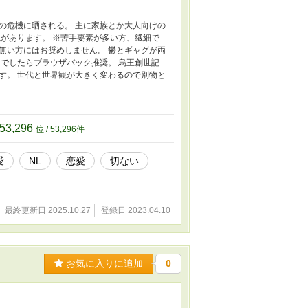
の危機に晒される。 主に家族とか大人向けの
があります。 ※苦手要素が多い方、繊細で
無い方にはお奨めしません。 鬱とギャグが両
でしたらブラウザバック推奨。 烏王創世記
す。 世代と世界観が大きく変わるので別物と
53,296
位 / 53,296件
愛
NL
恋愛
切ない
最終更新日 2025.10.27
登録日 2023.04.10
お気に入りに追加
0