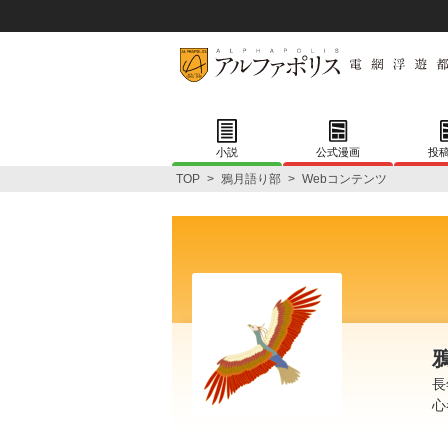
小説
公式漫画
投
TOP
>
鴉月語り部
>
Webコンテンツ
長
心