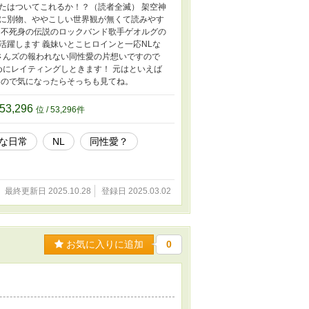
たはついてこれるか！？（読者全滅） 架空神
に別物、ややこしい世界観が無くて読みやす
 不死身の伝説のロックバンド歌手ゲオルグの
活躍します 義妹いとこヒロインと一応NLな
さんズの報われない同性愛の片想いですので
めにレイティングしときます！ 元はといえば
たので気になったらそっちも見てね。
53,296
位 / 53,296件
な日常
NL
同性愛？
最終更新日 2025.10.28
登録日 2025.03.02
お気に入りに追加
0