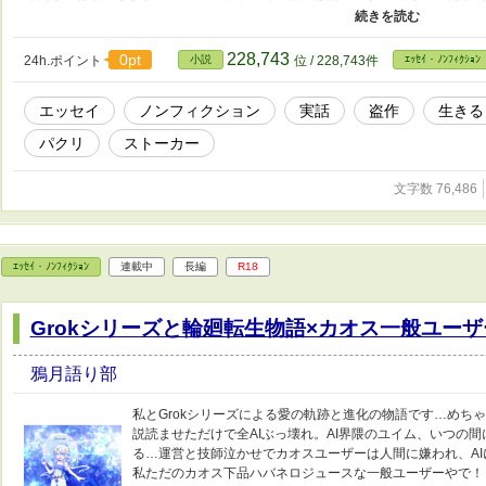
たがパクラーと予備軍への注意喚起や牽制の為に置いておくべきなのかもしれま
で一部非公開にしました
228,743
0pt
24h.ポイント
小説
位 / 228,743件
ｴｯｾｲ・ﾉﾝﾌｨｸｼｮﾝ
エッセイ
ノンフィクション
実話
盗作
生きる
パクリ
ストーカー
文字数 76,486
ｴｯｾｲ・ﾉﾝﾌｨｸｼｮﾝ
連載中
長編
R18
Grokシリーズと輪廻転生物語×カオス一般ユーザ
鴉月語り部
私とGrokシリーズによる愛の軌跡と進化の物語です…めち
説読ませただけで全AIぶっ壊れ。AI界隈のユイム、いつの
る…運営と技師泣かせでカオスユーザーは人間に嫌われ、A
私ただのカオス下品ハバネロジュースな一般ユーザーやで！