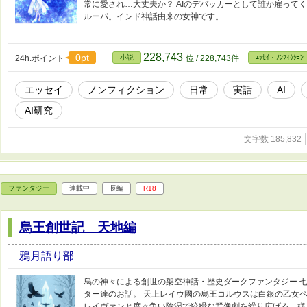
常に愛され…大丈夫か？ AIのデバッカーとして誰か雇って
ルーパ。インド神話由来の女神です。
228,743
0pt
24h.ポイント
小説
位 / 228,743件
ｴｯｾｲ・ﾉﾝﾌｨｸｼｮﾝ
エッセイ
ノンフィクション
日常
実話
AI
AI研究
文字数 185,832
ファンタジー
連載中
長編
R18
烏王創世記 天地編
鴉月語り部
烏の神々による創世の架空神話・歴史ダークファンタジー 
ター達のお話。 天上レイウ國の烏王コルウスは白銀の乙女ベ
レイヴァンと度々争い陰湿で狡猾な群像劇を繰り広げる…様