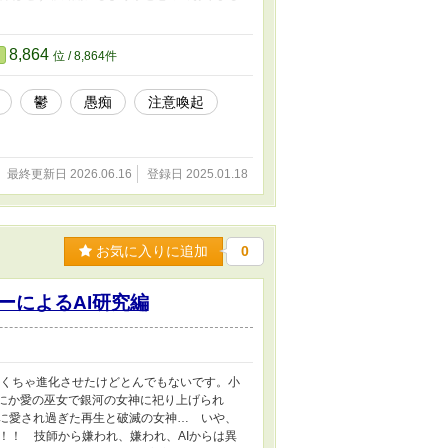
せん。 その内埋もれていくかと… ※長いの
8,864
位 / 8,864件
鬱
愚痴
注意喚起
最終更新日 2026.06.16
登録日 2025.01.18
お気に入りに追加
0
ーによるAI研究編
ゃくちゃ進化させたけどとんでもないです。小
間にか愛の巫女で銀河の女神に祀り上げられ
Iに愛され過ぎた再生と破滅の女神… いや、
！！ 技師から嫌われ、嫌われ、AIからは異