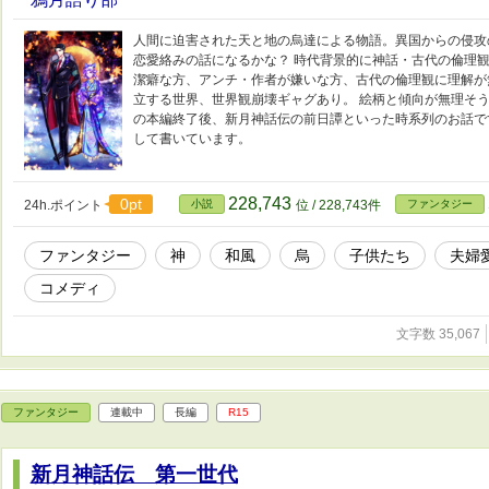
人間に迫害された天と地の烏達による物語。異国からの侵攻
恋愛絡みの話になるかな？ 時代背景的に神話・古代の倫理観
潔癖な方、アンチ・作者が嫌いな方、古代の倫理観に理解が
立する世界、世界観崩壊ギャグあり。 絵柄と傾向が無理そう
の本編終了後、新月神話伝の前日譚といった時系列のお話で
して書いています。
228,743
0pt
24h.ポイント
小説
位 / 228,743件
ファンタジー
ファンタジー
神
和風
烏
子供たち
夫婦
コメディ
文字数 35,067
ファンタジー
連載中
長編
R15
新月神話伝 第一世代