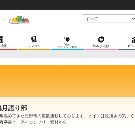
Web
稿漫画
レンタル
絵本ひろば
ビジ
コンテンツ大賞
鴉月語り部
年温めてきた三部作の複数連載しております。メインは絵描きの気まぐ
者字書き、アイコンフリー素材から