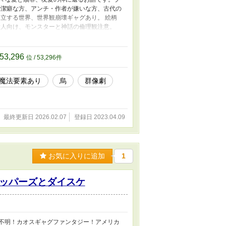
で潔癖な方、アンチ・作者が嫌いな方、古代の
立する世界、世界観崩壊ギャグあり。 絵柄
大人向け、モンスターと神話の倫理観注意。
同性愛描写もあります。 烏王創世記の本編
代を読まなくても楽しめるはず。 一期から三
53,296
位 / 53,296件
魔法要素あり
烏
群像劇
最終更新日 2026.02.07
登録日 2023.04.09
お気に入りに追加
1
ッパーズとダイスケ
ル不明！カオスギャグファンタジー！アメリカ