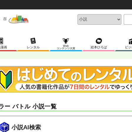
Web
稿漫画
レンタル
絵本ひろば
ビジ
コンテンツ大賞
ラー バトル 小説一覧
小説AI検索