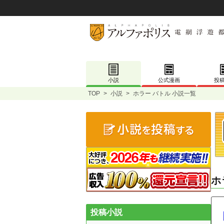
小説
公式漫画
投
TOP
>
小説
>
ホラー バトル 小説一覧
ホ
投稿小説