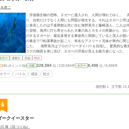
田丸哲二
浮遊微生物の恐怖。ヌガーに侵入され、人間が壊れてゆく。 高湿度の環境変化で発生した異種の微生物によ
り、自然だけでなく人間にも問題が発生する。それはヌガーと呼ばれ
に発見したのは千葉県館山市に住む海野美月と藤崎茂人。二人は
た翌朝、海岸に打ち寄せられた大量の魚とカモメの死骸から、白いネバネバ
のするヌガーが、最近多発する事故死と関係していると茂人が疑
の暴走でワ転落事故が起こり、有名なアスリート兄妹が車内に閉
した。 海野美月はプロのフリーダイバーを目指し、驚異的な素潜りが可能だったが、更にサンゴの産卵の時にク
ラゲの物質を体に浴び、ヌガーの浮遊が見える能力者になった。 そしてこれを機に、ヌガーマンと人間の戦いが
高坂三兄弟と美月と茂人を中心にして繰り広げられる。しかしヌ
ホラー
連載中
長編
R15
われてゆく。果たして、人間は人間として生き残れるのか？
228,584
8,498
24h.ポイント
0pt
位 / 228,584件
位 / 8,498件
小説
ホラー
ホラー
バトル
感染
戦士
感想数 1
文字数 15,
4
ダークイースター
雨川 海（旧 つくね）