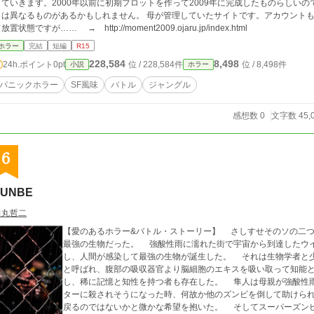
していきます。2000年以前に初期プロットを作って2009年に完成したものらしい
異なるものがあるかもしれません。 母が管理していたサイトです。アカウントもパスワードもメールアドレスも紛失してしまっ
放置状態ですが…… → http://moment2009.ojaru.jp/index.html
ホラー
完結
短編
R15
228,584
8,498
24h.ポイント
0pt
位 / 228,584件
位 / 8,498件
小説
ホラー
パニックホラー
SF風味
バトル
ジャングル
感想数 0
文字数 45,
6
ZUNBE
田丸哲二
【愛のあるホラー&バトル・ストーリー】 さしすせそのソの二つ前の「ズンビ」。それは「ゾンビ」より格上の
最強の生物だった。 強酸性雨に濡れた街で宇宙から到達したウイルス性微生物（ミズウイルス）が雨水に混在
し、人間が感染して最強の生物が誕生した。 それは生物学者と
と呼ばれ、腹部の吸収器官より脳細胞のエキスを吸い取って知能
し、稀に記憶と知性を持つ者も存在した。 隼人は母親が強酸性
ターに殺されそうになった時、何故か他のズンビを倒して助けら
戻るのではないかと微かな希望を抱いた。 そしてスーパーズン