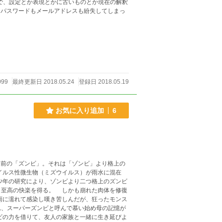
ので、設定とか表現とかに古いものとか現在の解釈
099
最終更新日 2018.05.24
登録日 2018.05.19
お気に入り追加
6
少年の研究により、ゾンビより二つ格上のズンビ
と至高の快楽を得る。 しかも崩れた肉体を修復
雨に濡れて感染し嘆き苦しんだが、狂ったモンス
れ、スーパーズンビと呼んで慕い始め母の記憶が
ビの力を借りて、友人の家族と一緒に生き延びよ