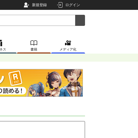
新規登録
ログイン
ネス
書籍
メディア化