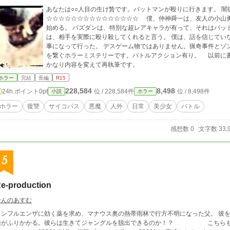
あなたは○○人目の生け贄です。バットマンが殴りに行きます。 闇
☆☆☆☆☆☆☆☆☆☆☆☆☆☆☆ 僕、仲神舜一は、友人の小山勇治に勧められ、パズダンと言うパズルゲームを
始める。 パズダンは、特別な超レアキャラが有って、それはバットマンと呼ばれていた。 バットマンの最大の特徴
は、相手を実際に殴り殺してくれると言う。 僕は、話を信じていなかったが、呪いと復讐と過去の殺人鬼に関わる
事になって行った。 デスゲーム物ではありません。猟奇事件とゾンビとミリタリーと悪魔と人狼が絡む過去と現在
を繋ぐホラーミステリーです。バトルアクション有り。 以前に書いた『増殖鬼ごっこ』のリメイクになります。
かなり内容を変えて再執筆です。
ホラー
完結
長編
R15
228,584
8,498
24h.ポイント
0pt
位 / 228,584件
位 / 8,498件
小説
ホラー
ホラー
復讐
サイコパス
悪魔
人外
日常
美少女
バトル
感想数 0
文字数 33,
5
e-production
せんのあすむ
インフルエンザに効く薬を求め、マナウス奥の熱帯雨林で行方不明になった父。 彼
がふりかかる。彼らは生きてジャングルを脱出できるのか！？ こちらも母が遺した小説です。ほぼ手を加えずにアップ