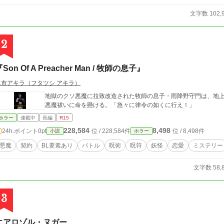
文字数 102,
2
Son Of A Preacher Man / 牧師の息子』
二市アキラ（フタツシ アキラ）
地獄のクソ悪魔に拉致改造された牧師の息子・雨降野守門は、地上
悪魔祓いに命を懸ける。「急々に律令の如くに行え！」
ホラー
連載中
長編
R15
228,584
8,498
24h.ポイント
0pt
位 / 228,584件
位 / 8,498件
小説
ホラー
悪魔
契約
BL要素あり
バトル
呪術
呪符
妖怪
恋愛
ミステリー
文字数 58,
3
エアロゾル・ヌガー