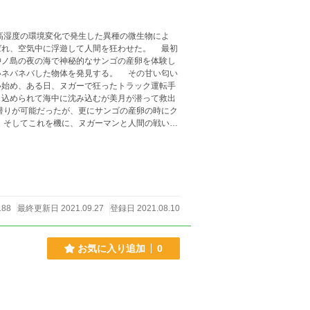
、空気中に浮遊して人間を狂わせた。 最初
沖ノ島の夜の海で神秘的なサンゴの産卵を体験し
した物体を発見する。 その甘い匂い
い始め、ある日、ヌガーで狂ったトラック運転手
じ込められて海中に沈み込むが美月が潜って救出
ガーの感染者は世界的にも増え、人間の尊厳が失
188
最終更新日 2021.09.27
登録日 2021.08.10
お気に入り追加
0