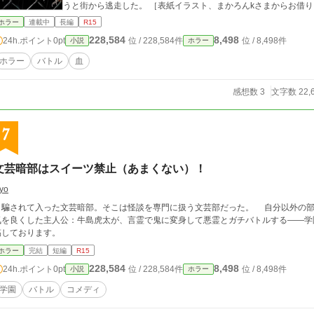
うと街から逃走した。 ［表紙イラスト、まかろんkさまから
ホラー
連載中
長編
R15
228,584
8,498
24h.ポイント
0pt
位 / 228,584件
位 / 8,498件
小説
ホラー
ホラー
バトル
血
感想数 3
文字数 22,
7
文芸暗部はスイーツ禁止（あまくない）！
yo
騙されて入った文芸暗部。そこは怪談を専門に扱う文芸部だった。 自分以外の部
を良くした主人公：牛島虎太が、言霊で鬼に変身して悪霊とガチバトルする――学園コメディ！ ※『小説家に
稿しております。
ホラー
完結
短編
R15
228,584
8,498
24h.ポイント
0pt
位 / 228,584件
位 / 8,498件
小説
ホラー
学園
バトル
コメディ