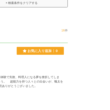
× 検索条件をクリアする
16
件
お気に入り追加
0
体験で失敗、料理人になる夢を挫折してしま
、颯太を
界へと誘う。 不定期更新となります。 ご愛読ありがとうございました。