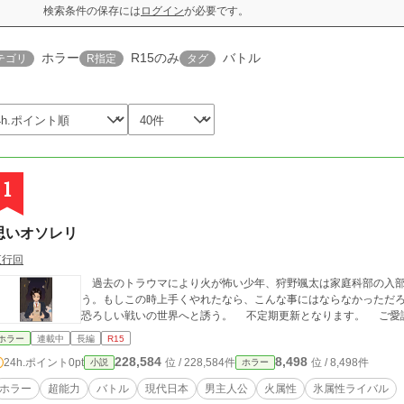
検索条件の保存には
ログイン
が必要です。
ホラー
R15のみ
バトル
テゴリ
R指定
タグ
1
思いオソレリ
夜行回
過去のトラウマにより火が怖い少年、狩野颯太は家庭科部の入部
う。もしこの時上手くやれたなら、こんな事にはならなかっただろう。 超能力を持つ人々との出会いが
恐ろしい戦いの世
ホラー
連載中
長編
R15
228,584
8,498
24h.ポイント
0pt
位 / 228,584件
位 / 8,498件
小説
ホラー
ホラー
超能力
バトル
現代日本
男主人公
火属性
氷属性ライバル