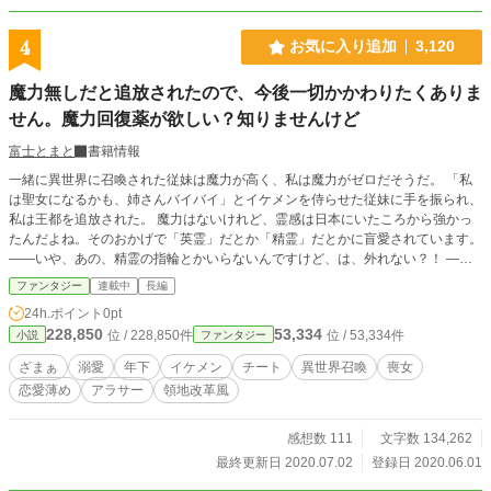
4
お気に入り追加
3,120
魔力無しだと追放されたので、今後一切かかわりたくありま
せん。魔力回復薬が欲しい？知りませんけど
富士とまと
書籍情報
一緒に異世界に召喚された従妹は魔力が高く、私は魔力がゼロだそうだ。 「私
は聖女になるかも、姉さんバイバイ」とイケメンを侍らせた従妹に手を振られ、
私は王都を追放された。 魔力はないけれど、霊感は日本にいたころから強かっ
たんだよね。そのおかげで「英霊」だとか「精霊」だとかに盲愛されています。
――いや、あの、精霊の指輪とかいらないんですけど、は、外れない？！ ――
ってか、イケメン幽霊が号泣って、私が悪いの？ 私を追放した王都の人たちが
ファンタジー
連載中
長編
困っている？従妹が大変な目にあってる？魔力ゼロを低級民と馬鹿にしてきた人
24h.ポイント
0pt
たちが助けを求めているようですが……。 今更、魔力ゼロの人間にしか作れな
228,850
53,334
位 / 228,850件
位 / 53,334件
小説
ファンタジー
い特級魔力回復薬が欲しいとか言われてもね、こちらはあなたたちから何も欲し
いわけじゃないのですけど。 重複投稿ですが、改稿してます
ざまぁ
溺愛
年下
イケメン
チート
異世界召喚
喪女
恋愛薄め
アラサー
領地改革風
感想数 111
文字数 134,262
最終更新日 2020.07.02
登録日 2020.06.01