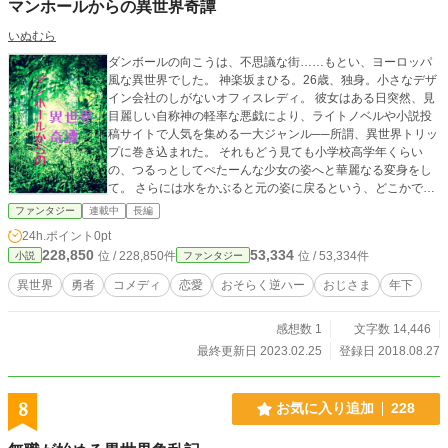
マンホールからの異世界奇譚
いぬむら
ダンボールの向こうは、不思議な街……もとい、ヨーロッパ
風な異世界でした。 神楽坂まひる。26歳、独身。小さなデザ
イン会社のしがないオフィスレディ。 彼女はある日突然、見
目麗しい自称神の軽率な悪戯により、ライトノベルや小説投
稿サイトで人気を集める一大ジャンル──所謂、異世界トリッ
プに巻き込まれた。 それもどう見ても小学校高学年くらい
の、つるっとしてぺたーんな少女の姿へと華麗なる変身をし
て。 さらには水をかぶると元の姿に戻るという、どこかで聞
いたことのある設定を都合よくアレンジしたような意味のわ
ファンタジー
連載中
長編
からないオプション付きで。 これは、そんな彼女がトリップ
24h.ポイント
0pt
先で何故か勇者として魔王を倒すための旅をしつつ、真実の
228,850
53,334
位 / 228,850件
位 / 53,334件
小説
ファンタジー
愛を見つける物語である。ということにしておく。
異世界
勇者
コメディ
恋愛
おそらく逆ハー
おじさま
年下
感想数 1
文字数 14,446
最終更新日 2023.02.25
登録日 2018.08.27
8
お気に入り追加
228