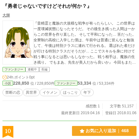
『勇者じゃないですけどそれが何か？』
大輝
『昔精霊と魔族の大規模な戦争が有ったらしい。 この世界は
一度壊滅状態になったそうだ。 その後生き残った人間は一か
らこの世界を作り直した。 そして平和になった… 筈だった。
全寮制の高校に入学した僕は、午前中は普通に皆んなと勉強
して、午後は特別クラスに連れて行かれる。 選ばれた者だけ
が行ける特別クラスだそうだが… ここでスキルを身に付けて
戦う事になるとは思いもしなかった。 戦う相手は、魔族の生
き残り。 でもまあ、先生が美人だから良いか』 今回もまたノ
ロノロ、ノロノロ更新は亀さんになります(^^;; 久々に切ない
ファンタジー
連載中
長編
ラブストーリーの要素も色濃くしようかな？ と、思ってま
24h.ポイント
0pt
す。
228,850
53,334
位 / 228,850件
位 / 53,334件
小説
ファンタジー
禁断の恋
異世界
イケメン
ほっこり
年下
感想数 1
文字数 51,157
最終更新日 2019.04.16
登録日 2018.01.06
10
お気に入り追加
468