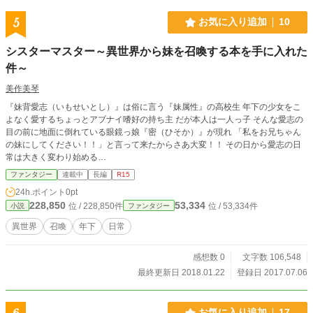
5
お気に入り追加
10
シスターマスター～異世界から妹を召喚する本を手に入れた
件～
美作美琴
『妹背愛志（いもせいとし）』は俗に言う『妹属性』の高校生 年下の少女をこ
よなく愛するちょっとアブナイ嗜好の持ち主 だが本人は一人っ子 そんな愛志の
目の前に地面に倒れている眼鏡っ娘『密（ひそか）』が現れ 「私をお兄ちゃん
の妹にしてください！！」と言って来たからさあ大変！！ その日から愛志の日
常は大きく変わり始める…
ファンタジー
連載中
長編
R15
24h.ポイント
0pt
228,850
53,334
位 / 228,850件
位 / 53,334件
小説
ファンタジー
異世界
召喚
年下
日常
感想数 0
文字数 106,548
最終更新日 2018.01.22
登録日 2017.07.06
お気に入り追加
17