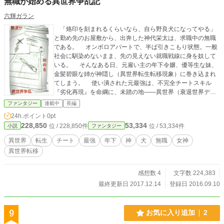
無職が始める異世界争乱記
六輝ガラン
「烙印を刻まれるくらいなら、自ら野良犬になってやる」
と勤め先のお屋敷から、出奔した神代栄太は、求職中の無職
である。 オンボロアパートで、半ば引きこもり状態。一般
社会に馴染めないまま、先の見えない就職戦線に身を奴して
いる。 そんなある日、元雇い主の年下令嬢、優等生な妹、
金髪碧眼な姉が神隠し（異世界転生転移現象）に巻き込まれ
てしまう。 使い潰された元最強は、不完全チートスキル
『劣化再現』を命綱に、未踏の地――異世界（衰退世界ディ
クライン）への単身ダイブを決行する。 そして始まる、異
ファンタジー
連載中
長編
世界争乱。
24h.ポイント
0pt
228,850
53,334
位 / 228,850件
位 / 53,334件
小説
ファンタジー
異世界
転生
チート
最強
年下
神
犬
無職
女神
異世界転移
感想数 4
文字数 224,383
最終更新日 2017.12.14
登録日 2016.09.10
9
お気に入り追加
2