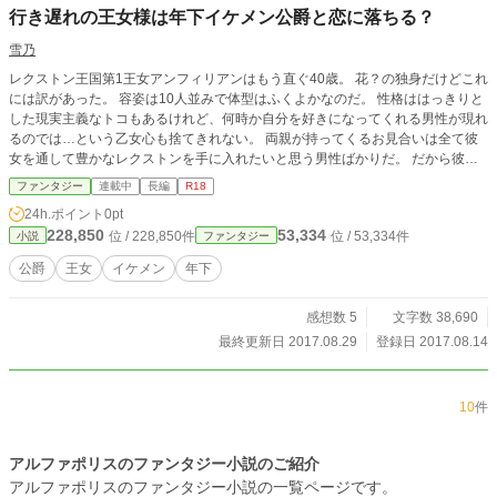
行き遅れの王女様は年下イケメン公爵と恋に落ちる？
雪乃
レクストン王国第1王女アンフィリアンはもう直ぐ40歳。 花？の独身だけどこれ
には訳があった。 容姿は10人並みで体型はふくよかなのだ。 性格ははっきりと
した現実主義なトコもあるけれど、何時か自分を好きになってくれる男性が現れ
るのでは…という乙女心も捨てきれない。 両親が持ってくるお見合いは全て彼
女を通して豊かなレクストンを手に入れたいと思う男性ばかりだ。 だから彼女
は見合いがくるたびに断っていたのだ。 だが今夜姪の社交界デビューの舞踏会
ファンタジー
連載中
長編
R18
が開かれる。 どうせ自分は壁の花…？なのに両親は出席を命じる。 見栄を張る
24h.ポイント
0pt
為だけの夜会なのに…と不服ながらも出席した夜会で彼女は…。
228,850
53,334
位 / 228,850件
位 / 53,334件
小説
ファンタジー
公爵
王女
イケメン
年下
感想数 5
文字数 38,690
最終更新日 2017.08.29
登録日 2017.08.14
10
件
アルファポリスのファンタジー小説のご紹介
アルファポリスのファンタジー小説の一覧ページです。