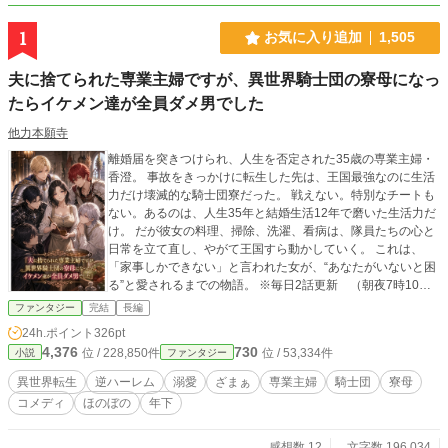
1
お気に入り追加
1,505
夫に捨てられた専業主婦ですが、異世界騎士団の寮母になっ
たらイケメン達が全員ダメ男でした
他力本願寺
離婚届を突きつけられ、人生を否定された35歳の専業主婦・
香澄。 事故をきっかけに転生した先は、王国最強なのに生活
力だけ壊滅的な騎士団寮だった。 戦えない。特別なチートも
ない。あるのは、人生35年と結婚生活12年で磨いた生活力だ
け。 だが彼女の料理、掃除、洗濯、看病は、隊員たちの心と
日常を立て直し、やがて王国すら動かしていく。 これは、
「家事しかできない」と言われた女が、“あなたがいないと困
る”と愛されるまでの物語。 ※毎日2話更新 （朝夜7時10
分） 【登場ヒーロー紹介】 ◆ルーカス・ヴァレンタイン／28
ファンタジー
完結
長編
歳（第七分隊長） 「かすみさん！ 俺の服が五歳児サイズに縮
24h.ポイント
326pt
みました！」 金髪碧眼、絵に描いたような王子様系の最強剣
4,376
730
位 / 228,850件
位 / 53,334件
小説
ファンタジー
士。 しかし生活能力は皆無で、洗濯物を熱湯で煮込んで全滅
させる破壊神。香澄に真っ先に懐き、大型犬のように素直に
異世界転生
逆ハーレム
溺愛
ざまぁ
専業主婦
騎士団
寮母
褒めちぎりながら甘えてくる愛すべき隊長。 ◆セオドア・ア
コメディ
ほのぼの
年下
ッシュフォード／30歳（副隊長） 「論理的に考えて、最大の
火力にすれば湯は最短で沸くはずだ」 黒髪に銀縁眼鏡のクー
ルで知的な美青年。戦術の天才。 しかし台所に立てばボヤ騒
感想数 12
文字数 196,034