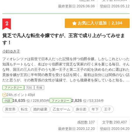
ぎを起こし、集中すると食事を抜いて限界まで働き倒れる不
最終更新日 2026.06.06
登録日 2026.05.12
器用な男。香澄の完璧な生活管理と気遣いに感動し、理屈を
こねながらも激しくデレる。 ◆カイル・ブラックウッド／24
歳（魔導師） 「うるせぇ！ 勝手に俺のゴミを捨てるな！」
2
お気に入り追加
2,104
赤髪金眼の生意気なツンデレ魔導師。スラムの孤児院出身。
物を手放すのが怖くて部屋は常にゴミ屋敷。そのせいでよく
貧乏で凡人な転生令嬢ですが、王宮で成り上がってみせま
魔力暴走を起こす。香澄に叱られながら片付けを教わり、彼
す！
女の作るハンバーグと「掃除の後の匂い」の虜になる。 ◆ノ
エル・シルヴァーレイン／20歳（回復術師） 「お姉ちゃんの
小針ゆき子
ご飯じゃないと、食べるの疲れちゃう……」 銀髪紫眼の、儚
げで中性的な美少年。 極度の偏食でお菓子しか食べず、すぐ
フィオレンツァは前世で日本人だった記憶を持つ伯爵令嬢。しかしこれといった
栄養失調で倒れる困ったちゃん。初対面から香澄を「お姉ち
知識もチートもなく、名ばかり伯爵家で貧乏な実家の行く末を案じる毎日。そん
ゃん」と呼んで膝枕を要求し、あざとい甘えん坊スキルを遺
な時、国王の三人の王子のうち第一王子と第二王子の妃を決めるために選ばれた
憾なく発揮する。 ◆ジン・クロウフィールド／26歳（諜報
貴族令嬢が王宮に半年間の教育を受ける話を聞く。最初は自分には関係のない話
員） 「……あんたの音がしないと、眠れない」 黒髪灰眼の無
だと思うが、その教育係の女性が遠縁で、しかも後継者を探していると知る。
口で得体の知れない美形。 気配を殺す任務の反動で、生きた
これは高給の職を得るチャンス！フィオレンツァは領地を離れ、王宮付き教育係
ファンタジー
完結
長編
人間の気配（生活音）がないと眠れない極度の不眠症。香澄
の後継者候補として王宮に行くことになる。 真面目で機転の利くフィオレンツ
24h.ポイント
49pt
の存在そのものを「俺の光」と呼び、密かに、しかし最も重
ァは妃候補の令嬢たちからも一目置かれる存在になり、王宮付き教師としての道
16,635
2,826
い執着と護衛本能を見せる。
位 / 228,850件
位 / 53,334件
小説
ファンタジー
を順調に歩んでいくかと思われたが…。
異世界
転生
婚約破棄
乙女ゲーム
身分差
年下
王子
感想数 107
文字数 290,407
最終更新日 2020.12.20
登録日 2020.04.20