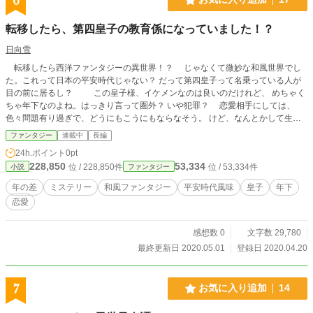
6
転移したら、第四皇子の教育係になっていました！？
日向雪
転移したら西洋ファンタジーの異世界！？ じゃなくて微妙な和風世界でし
た。これって日本の平安時代じゃない？ だって第四皇子って名乗っている人が
目の前に居るし？ この皇子様、イケメンなのは良いのだけれど、 めちゃく
ちゃ年下なのよね。はっきり言って圏外？ いや犯罪？ 恋愛相手にしては、
色々問題有り過ぎで、どうにもこうにもならなそう。 けど、なんとかして生き
延びていかないと……。 そういえばこの皇家、二百年を待たずして滅びる
ファンタジー
連載中
長編
んだって……。 あらやだ、なんだか不吉。 けどさ、私の寿命はそんなに長
24h.ポイント
0pt
くないし、あまり関係なさそうだったなって思っていたのに。 あれよあれよ
228,850
53,334
位 / 228,850件
位 / 53,334件
小説
ファンタジー
と不吉な事件に巻き込まれて……。
年の差
ミステリー
和風ファンタジー
平安時代風味
皇子
年下
恋愛
感想数 0
文字数 29,780
最終更新日 2020.05.01
登録日 2020.04.20
7
お気に入り追加
14