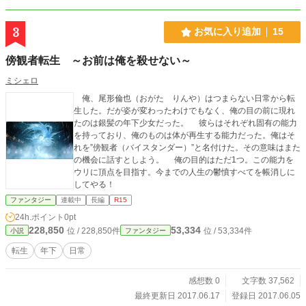
3
お気に入り追加
15
傍観者転生 ～お前は俺を殺せない～
ミシェロ
俺、尾形倫也（おがた りんや）はつまらない日常から転
生した。だが姿が変わったわけでもなく、俺の目の前に現れ
たのは銀髪の年下少女だった。 彼らはそれぞれ固有の能力
を持っており、俺のものは体が再生する能力だった。俺はそ
れを”傍観者（バイスタンダー）”と名付けた。その意味はまた
の機会に話すとしよう。 俺の目的はただ1つ。この能力を
ウリに頂点を目指す。今までの人生の鬱憤すべてを帳消しに
してやる！
ファンタジー
連載中
長編
R15
24h.ポイント
0pt
228,850
53,334
位 / 228,850件
位 / 53,334件
小説
ファンタジー
転生
年下
日常
感想数 0
文字数 37,562
最終更新日 2017.06.17
登録日 2017.06.05