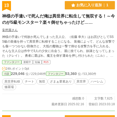
13
お気に入り追加
1
神様の手違いで死んだ俺は異世界に転生して無双する！～今
のがS級モンスター？楽々倒せちゃったけど……
妄想屋さん
神様の手違いで何故か死んでしまった主人公、（佐藤 幸大）はお詫びとしてSS
S級の装備を持って異世界に転移することになる。 装備によって、どんな攻撃で
も傷一つつかない防御力と、大抵の魔物は一撃で倒せる攻撃力を手に入れる。
そんな主人公は作中で3人の少女に出会う。 親に捨てられ、奴隷となってしまっ
た（クレイ）。 勇者に選ばれ、魔王を倒す運命を押し付けられた（ニル）。 人
間と友好関係を保っていたが配下に裏切られ追放された元魔王（ホラー）。 そ
ファンタジー
連載中
短編
R15
んな3人の心に寄り添い、絆を深めながら異世界を無双していく。 身の丈に合わ
24h.ポイント
0pt
ない強大な力を手にした主人公は今後どうなっていくのか……
229,046
53,360
位 / 229,046件
位 / 53,360件
小説
ファンタジー
異世界転移
チート
無双
ざまぁ要素あり
異世界
ハーレム
修羅場
感想数 0
文字数 7,625
最終更新日 2025.02.16
登録日 2023.03.18