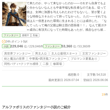
て来たのか、やって来なかったのか――それすら自身でもよ
く分からないなんとも中途半端な転生者なのである。従って
彼は、女神に加護を与えられたわけでもないし、皆が驚くよ
うな特殊なスキルだって持ってなかった。 ただ――それでも
彼は人一倍恵まれた環境に生まれることには成功した。 「な
んてったって俺の父親は騎士団の団長様！！」 なんて親ガチ
ャ成功に有頂天になってた時期もあったが。残念ながら彼は
母親の連れ子であった…。と言うわけで蓋を開けてみれば、
ファンタジー
連載中
長編
この物語の主人公ノエルは父親（養父）から疎まれ続け――
24h.ポイント
0pt
あげくのはてにその父親に殺されかけてしまうのである。 さ
229,046
53,360
位 / 229,046件
位 / 53,360件
小説
ファンタジー
て。その後、成り行きで彼は騎士団長である父親を刺殺して
しまうのだが。この騎士団長はかなり民衆から嫌われてよう
異世界ファンタジー
男主人公
主人公最弱スタート
王宮ファンタジー
で――あれよという間に王国の反抗勢力の幹部まつりあげら
剣と魔法の世界
中華風×西洋風ファンタジー
ブロマンス要素あり
れてしまうのである（もちろんノエルの意思に反して）。そ
同性バディ×クソデカ感情
二股
修羅場
の上、親父を殺した罪で捕らえられてみれば、国王が実は彼
の幼馴染だった――と言う予想外の展開。結局、罪を問われ
るどころか国王からもなぜか気に入られ…… ノエルはいつの
感想数 0
文字数 54,518
間にやら国王の親友として王国に仕える一方で、王国の反逆
最終更新日 2026.07.04
登録日 2026.06.06
者名簿に名前を連ねることとなってしまうのです。 ※第一章
の『王都炎上』はこの物語のプロローグ的なストーリーにな
っています。主人公はまだお腹の中。本格的な主人公ノエル
19
件
の登場は第二章に入ってからなので少しだけ我慢して読んで
下さい。
アルファポリスのファンタジー小説のご紹介