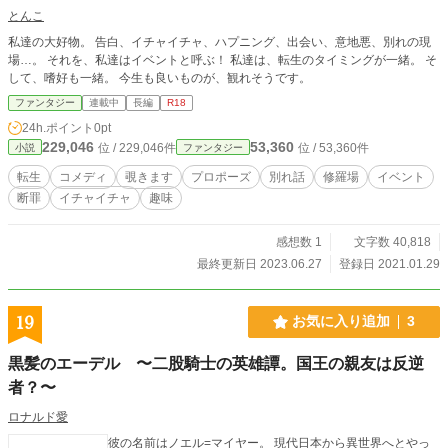
とんこ
私達の大好物。 告白、イチャイチャ、ハプニング、出会い、意地悪、別れの現
場…。 それを、私達はイベントと呼ぶ！ 私達は、転生のタイミングが一緒。 そ
して、嗜好も一緒。 今生も良いものが、観れそうです。
ファンタジー
連載中
長編
R18
24h.ポイント
0pt
229,046
53,360
位 / 229,046件
位 / 53,360件
小説
ファンタジー
転生
コメディ
覗きます
プロポーズ
別れ話
修羅場
イベント
断罪
イチャイチャ
趣味
感想数 1
文字数 40,818
最終更新日 2023.06.27
登録日 2021.01.29
19
お気に入り追加
3
黒髪のエーデル 〜二股騎士の英雄譚。国王の親友は反逆
者？〜
ロナルド愛
彼の名前はノエル=マイヤー。 現代日本から異世界へとやっ