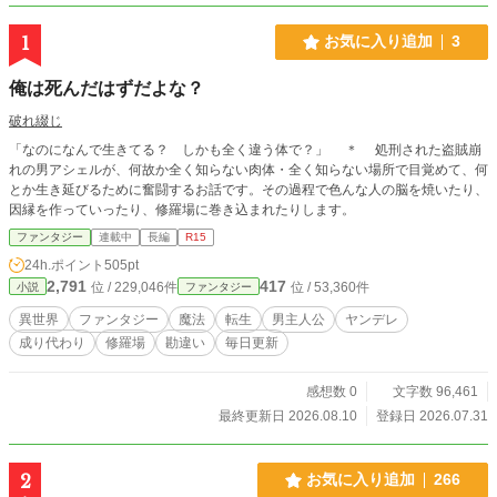
1
お気に入り追加
3
俺は死んだはずだよな？
破れ綴じ
「なのになんで生きてる？ しかも全く違う体で？」 ＊ 処刑された盗賊崩
れの男アシェルが、何故か全く知らない肉体・全く知らない場所で目覚めて、何
とか生き延びるために奮闘するお話です。その過程で色んな人の脳を焼いたり、
因縁を作っていったり、修羅場に巻き込まれたりします。
ファンタジー
連載中
長編
R15
24h.ポイント
505pt
2,791
417
位 / 229,046件
位 / 53,360件
小説
ファンタジー
異世界
ファンタジー
魔法
転生
男主人公
ヤンデレ
成り代わり
修羅場
勘違い
毎日更新
感想数 0
文字数 96,461
最終更新日 2026.08.10
登録日 2026.07.31
2
お気に入り追加
266