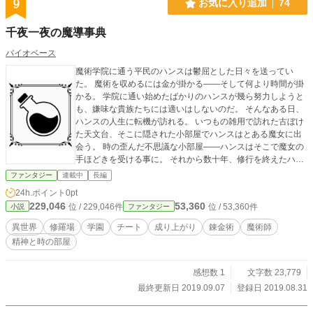
9
お気に入り追加
74
千夜一夜の魔導事典
バイオベース
魔術学院に通う平民のハンスは鬱屈とした日々を送ってい
た。 魔術を収めるには金が掛かる――そして何より時間が掛
かる。 学院に通い始めたばかりのハンスが幾ら努力しようと
も、嫌味な貴族たちには適いはしないのだ。 そんなある日、
ハンスの人生に転機が訪れる。 いつもの雑用で訪れた古ぼけ
た天文台、そこに隠された小部屋でハンスはとある魔女に出
会う。 時の歪んだ不思議な小部屋――ハンスはそこで魔女の
手ほどきを受ける事に。 それから数十年、修行を終えたハン
スが部屋を出るが、外の世界はまだ一日ほどの時間しか経っ
ファンタジー
連載中
長編
ていなかった。
24h.ポイント
0pt
229,046
53,360
位 / 229,046件
位 / 53,360件
小説
ファンタジー
異世界
修羅場
学園
チート
成り上がり
錬金術
魔術師
精神と時の部屋
感想数 1
文字数 23,779
最終更新日 2019.09.07
登録日 2019.08.31