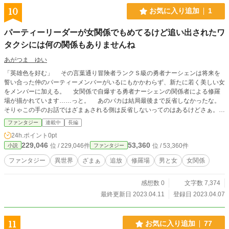
10
お気に入り追加
1
パーティーリーダーが女関係でもめてるけど追い出されたワ
タクシには何の関係もありませんね
あがつま ゆい
「英雄色を好む」 その言葉通り冒険者ランクＳ級の勇者ナーシェンは将来を
誓い合った仲のパーティーメンバーがいるにもかかわらず、新たに若く美しい女
をメンバーに加える。 女関係で自爆する勇者ナーシェンの関係者による修羅
場が描かれています……っと。 あのバカは結局最後まで反省しなかったな。
そりゃこの手のお話ではざまぁされる側は反省しないってのはあるけどさぁ。
……え？ これ読者に見られてる！？ やっべ！ 続きは本編で！
ファンタジー
連載中
長編
24h.ポイント
0pt
229,046
53,360
位 / 229,046件
位 / 53,360件
小説
ファンタジー
ファンタジー
異世界
ざまぁ
追放
修羅場
男と女
女関係
感想数 0
文字数 7,374
最終更新日 2023.04.11
登録日 2023.04.07
11
お気に入り追加
77