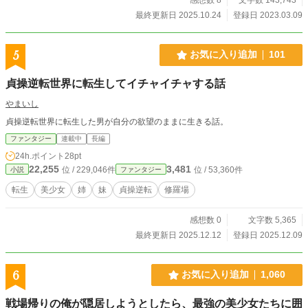
最終更新日 2025.10.24
登録日 2023.03.09
5
お気に入り追加
101
貞操逆転世界に転生してイチャイチャする話
やまいし
貞操逆転世界に転生した男が自分の欲望のままに生きる話。
ファンタジー
連載中
長編
24h.ポイント
28pt
22,255
3,481
位 / 229,046件
位 / 53,360件
小説
ファンタジー
転生
美少女
姉
妹
貞操逆転
修羅場
感想数 0
文字数 5,365
最終更新日 2025.12.12
登録日 2025.12.09
6
お気に入り追加
1,060
戦場帰りの俺が隠居しようとしたら、最強の美少女たちに囲