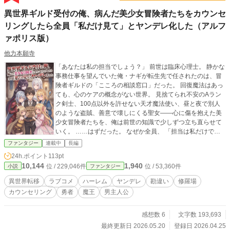
異世界ギルド受付の俺、病んだ美少女冒険者たちをカウンセ
リングしたら全員「私だけ見て」とヤンデレ化した（アルフ
ァポリス版）
他力本願寺
「あなたは私の担当でしょう？」 前世は臨床心理士。 静かな
事務仕事を望んでいた俺・ナギが転生先で任されたのは、冒
険者ギルドの「こころの相談窓口」だった。 回復魔法はあっ
ても、心のケアの概念がない世界。 見捨てられ不安のAラン
ク剣士、100点以外を許せない天才魔法使い、昼と夜で別人
のような盗賊、善意で壊しにくる聖女――心に傷を抱えた美
少女冒険者たちを、俺は前世の知識で少しずつ立ち直らせて
いく。 ……はずだった。 なぜか全員、 「担当は私だけです
よね？」 「論理的に、あなたは私に不可欠です」 と、俺を囲
ファンタジー
連載中
長編
い込み始めたのだ。 だからそれは恋じゃなくて転移感情であ
24h.ポイント
113pt
って――って、剣を抜くな。魔法陣を展開するな。相談窓口
10,144
1,940
位 / 229,046件
位 / 53,360件
小説
ファンタジー
の前で修羅場を始めるな。 しかも、ある日ギルドに届いた匿
名相談は、 「人類を滅ぼすべきか迷っています」 最後の相談
異世界転移
ラブコメ
ハーレム
ヤンデレ
勘違い
修羅場
者、女魔王って本気ですか？ 心を救うたび、独占欲だけが悪
カウンセリング
勇者
魔王
男主人公
化していく。 異世界ギルド発、激重感情ヤンデレ修羅場ラブ
コメ。 ※カクヨムでも連載中。７３万PV達成。 カクヨムで
開催された「異世界“最かわ”ヒロインコンテスト」の週間ラン
感想数 6
文字数 193,693
キング1位獲得作品 カクヨム版とは第四章以降の展開を変更
最終更新日 2026.05.20
登録日 2026.04.25