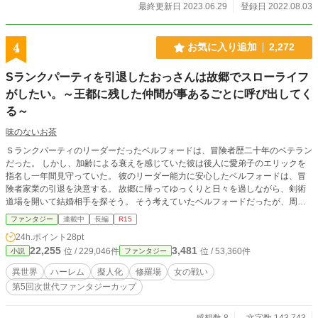
最終更新日 2023.06.29
登録日 2022.08.03
4
お気に入り追加
2,272
Sランクパーティを引退したおっさんは故郷でスローライフ
がしたい。～王都に残した仲間が事あるごとに呼び出してく
る～
味のないお茶
Ｓランクパーティのリーダーだったベルフォードは、冒険者歴二十年のベテラン
だった。 しかし、加齢による衰えを感じていた彼は後人に愛弟子のエリックを
指名し一年間見守っていた。 彼のリーダー能力に安心したベルフォードは、冒
険者家業の引退を決意する。 故郷に帰ってゆっくりと日々を過しながら、剣術
道場を開いて結婚相手を探そう。 そう考えていたベルフォードだったが、周り
は彼をほっておいてはくれなかった。 これはスローライフがしたい凄腕のおっ
ファンタジー
連載中
長編
R15
さんと、彼を慕う人達が織り成す物語。
24h.ポイント
28pt
22,255
3,481
位 / 229,046件
位 / 53,360件
小説
ファンタジー
異世界
ハーレム
擬人化
修羅場
女の戦い
第5回次世代ファンタジーカップ
感想数 8
文字数 143,743