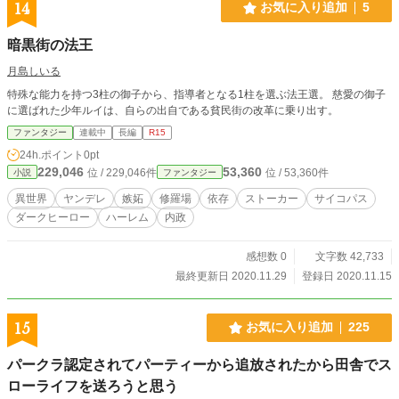
14
お気に入り追加
5
暗黒街の法王
月島しいる
特殊な能力を持つ3柱の御子から、指導者となる1柱を選ぶ法王選。 慈愛の御子
に選ばれた少年ルイは、自らの出自である貧民街の改革に乗り出す。
ファンタジー
連載中
長編
R15
24h.ポイント
0pt
229,046
53,360
位 / 229,046件
位 / 53,360件
小説
ファンタジー
異世界
ヤンデレ
嫉妬
修羅場
依存
ストーカー
サイコパス
ダークヒーロー
ハーレム
内政
感想数 0
文字数 42,733
最終更新日 2020.11.29
登録日 2020.11.15
15
お気に入り追加
225
パークラ認定されてパーティーから追放されたから田舎でス
ローライフを送ろうと思う