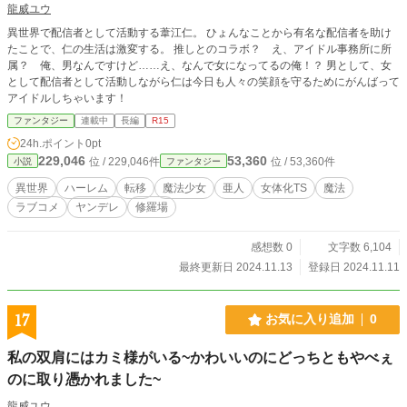
龍威ユウ
異世界で配信者として活動する葦江仁。 ひょんなことから有名な配信者を助け
たことで、仁の生活は激変する。 推しとのコラボ？ え、アイドル事務所に所
属？ 俺、男なんですけど……え、なんで女になってるの俺！？ 男として、女
として配信者として活動しながら仁は今日も人々の笑顔を守るためにがんばって
アイドルしちゃいます！
ファンタジー
連載中
長編
R15
24h.ポイント
0pt
229,046
53,360
位 / 229,046件
位 / 53,360件
小説
ファンタジー
異世界
ハーレム
転移
魔法少女
亜人
女体化TS
魔法
ラブコメ
ヤンデレ
修羅場
感想数 0
文字数 6,104
最終更新日 2024.11.13
登録日 2024.11.11
17
お気に入り追加
0
私の双肩にはカミ様がいる~かわいいのにどっちともやべぇ
のに取り憑かれました~
龍威ユウ