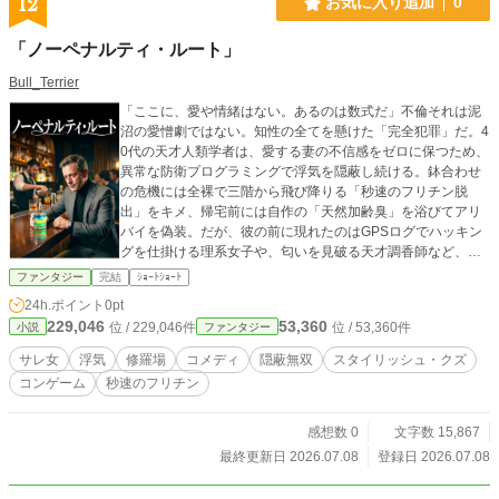
12
お気に入り追加
0
「ノーペナルティ・ルート」
Bull_Terrier
「ここに、愛や情緒はない。あるのは数式だ」不倫それは泥
沼の愛憎劇ではない。知性の全てを懸けた「完全犯罪」だ。4
0代の天才人類学者は、愛する妻の不信感をゼロに保つため、
異常な防衛プログラミングで浮気を隠蔽し続ける。鉢合わせ
の危機には全裸で三階から飛び降りる「秒速のフリチン脱
出」をキメ、帰宅前には自作の「天然加齢臭」を浴びてアリ
バイを偽装。だが、彼の前に現れたのはGPSログでハッキン
グを仕掛ける理系女子や、匂いを見破る天才調香師など、超
プロフェッショナルな女たちだった！仕掛けられた復讐を、
ファンタジー
完結
ｼｮｰﾄｼｮｰﾄ
圧倒的な先回り戦術でデバッグせよ。誰にもイエローカード
24h.ポイント
0pt
は踏ませない、孤独なスタイリッシュ・クズの隠蔽無双コメ
229,046
53,360
位 / 229,046件
位 / 53,360件
小説
ファンタジー
ディ。
サレ女
浮気
修羅場
コメディ
隠蔽無双
スタイリッシュ・クズ
コンゲーム
秒速のフリチン
感想数 0
文字数 15,867
最終更新日 2026.07.08
登録日 2026.07.08