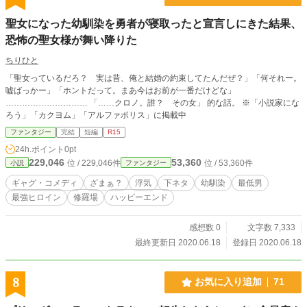
聖女になった幼馴染を勇者が寝取ったと宣言しにきた結果、
恐怖の聖女様が舞い降りた
ちりひと
「聖女っているだろ？ 実は昔、俺と結婚の約束してたんだぜ？」「何それー。
嘘ばっかー」「ホントだって。まあ今はお前が一番だけどな」
………………………… 「……クロノ。誰？ その女」 的な話。 ※「小説家にな
ろう」「カクヨム」「アルファポリス」に掲載中
ファンタジー
完結
短編
R15
24h.ポイント
0pt
229,046
53,360
位 / 229,046件
位 / 53,360件
小説
ファンタジー
ギャグ・コメディ
ざまぁ？
浮気
下ネタ
幼馴染
最低男
最強ヒロイン
修羅場
ハッピーエンド
感想数 0
文字数 7,333
最終更新日 2020.06.18
登録日 2020.06.18
8
お気に入り追加
71