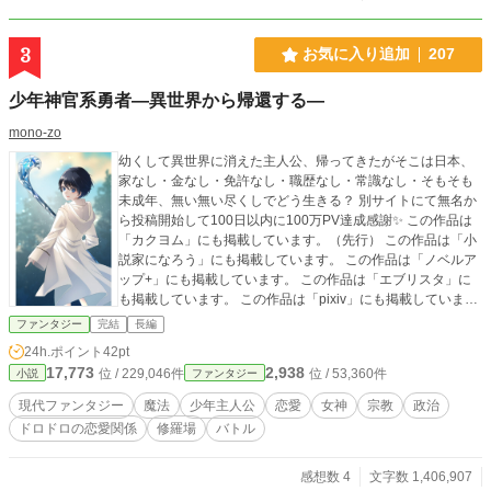
しています。 （よりラブコメ色が強いです、壮大なお話、ヒ
ューマンドラマがお好きであればカクヨム版をどうぞ） http
s://kakuyomu.jp/works/822139846623644427
3
お気に入り追加
207
少年神官系勇者―異世界から帰還する―
mono-zo
幼くして異世界に消えた主人公、帰ってきたがそこは日本、
家なし・金なし・免許なし・職歴なし・常識なし・そもそも
未成年、無い無い尽くしでどう生きる？ 別サイトにて無名か
ら投稿開始して100日以内に100万PV達成感謝✨ この作品は
「カクヨム」にも掲載しています。（先行） この作品は「小
説家になろう」にも掲載しています。 この作品は「ノベルア
ップ+」にも掲載しています。 この作品は「エブリスタ」に
も掲載しています。 この作品は「pixiv」にも掲載していま
す。
ファンタジー
完結
長編
24h.ポイント
42pt
17,773
2,938
位 / 229,046件
位 / 53,360件
小説
ファンタジー
現代ファンタジー
魔法
少年主人公
恋愛
女神
宗教
政治
ドロドロの恋愛関係
修羅場
バトル
感想数 4
文字数 1,406,907