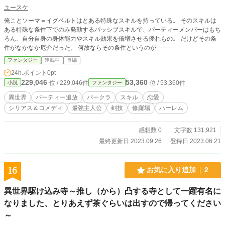
ユースケ
俺ことソーマ＝イグベルトはとある特殊なスキルを持っている。 そのスキルは
ある特殊な条件下でのみ発動するパッシブスキルで、パーティーメンバーはもち
ろん、自分自身の身体能力やスキル効果を倍増させる優れもの。 だけどその条
件がなかなか厄介だった。 何故ならその条件というのが────
ファンタジー
連載中
長編
24h.ポイント
0pt
229,046
53,360
位 / 229,046件
位 / 53,360件
小説
ファンタジー
異世界
パーティー追放
パークラ
スキル
恋愛
シリアス＆コメディ
最強主人公
剣技
修羅場
ハーレム
感想数 0
文字数 131,921
最終更新日 2023.09.26
登録日 2023.06.21
16
お気に入り追加
2
異世界駆け込み寺～推し（から）凸する寺として一躍有名に
なりました、とりあえず茶ぐらいは出すので帰ってください
～