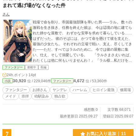
まれて逃げ場がなくなった件
さん
戦場で命を削り、帝国最強部隊を率いた男――ラル。 数々の
激戦を生き抜き、任務を終えた彼は、 今は辺境の地に建てら
れた静かな屋敷で、 わずかな安寧を求めて暮らしている……
はずだった。 彼のそばには、かつて命を懸けて彼を支えた、
最強の少女たち。 それぞれの立場で戦い、支え、尽くしてき
た――ただ、すべてはラルのために。 今では彼の屋敷に集
い、仕え、そして溺愛している。 「ラルさまさえいれば、
わたくしは他に何もいりませんわ！」 「ラル様…私だけを見
ていてください。誰よりも、ずっとずっと……」 「ねぇラル
ファンタジー
連載中
長編
君、その人の名前……まだ覚えてるの？」 「ラル、そんなに
24h.ポイント
14pt
気にしなくていいよ！ミアがいるから大丈夫だよねっ！」
30,920
4,672
位 / 229,046件
位 / 53,360件
小説
ファンタジー
命がけの戦場より、ヒロインたちの“甘くて圧が強い愛情”のほ
うが数倍キケン！？ 順番待ちの寝床争奪戦、過去の恋の追
ファンタジー
お姉さん
ヤンデレ
ハーレム
ヒロイン最強
修羅場
及、圧バトル修羅場―― ラルの平穏な日常は、最強で一途な
メイド
崇拝
幼馴染み
独占欲
彼女たちに包囲されて崩壊寸前。 これは―― 【過去の傷
を背負い静かに生きようとする男】と 【彼を神のように慕う
最強少女たち】が織りなす、 “甘くて逃げ場のない生活”の物
感想数 0
文字数 68,071
語。 ――戦場よりも生き延びるのが難しいのは、愛されす
最終更新日 2025.09.27
登録日 2025.09.07
ぎる日常だった。 ※表紙のキャラはエリスのイメージ画で
す。
7
お気に入り追加
11