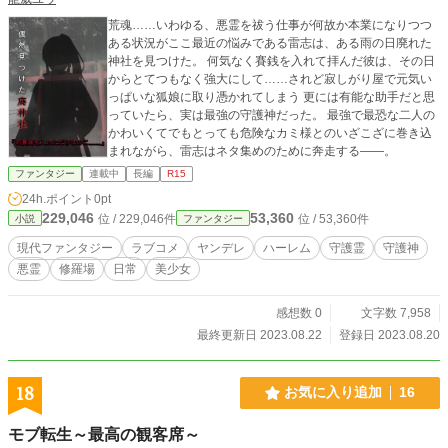
荒魂……いわゆる、悪霊を祓う仕事が何故か本業になりつつ
ある状況がここ最近の悩みである雷志は、ある雨の日廃れた
神社を見つけた。 何気なく賽銭を入れて拝んだ彼は、その日
からとてつもなく強大にして……されど寂しがり屋で元気い
っぱいな狐娘に取り憑かれてしまう 更には有能な助手だと思
っていたら、実は最強の守護神だった。 最強で最恐な二人の
かわいくてでもとっても危険なカミ様とのいざこざに巻き込
まれながら、雷志はネタ集めのために奔走する――。
ファンタジー
連載中
長編
R15
24h.ポイント
0pt
229,046
53,360
位 / 229,046件
位 / 53,360件
小説
ファンタジー
現代ファンタジー
ラブコメ
ヤンデレ
ハーレム
守護霊
守護神
悪霊
修羅場
日常
美少女
感想数 0
文字数 7,958
最終更新日 2023.08.22
登録日 2023.08.20
18
お気に入り追加
16
モブ転生～最高の観客席～