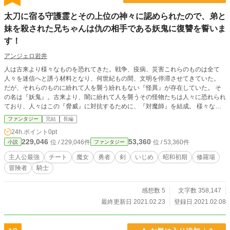
太刀に宿る守護霊とその上位の神々に認められたので、弟と
妹を殺された兄ちゃんは仇の相手である妖鬼に復讐を誓いま
す！
アンジェロ岩井
人は古来より様々なものを恐れてきた。戦争、疫病、災害これらのものは全て
人々を迷信へと誘う材料となり、何世紀もの間、文明を停滞させてきていた。
だが、それらのものに紛れて人を襲う紛れもない『怪異』が存在していた。 そ
の名は『妖鬼』。古来より、闇に紛れて人を襲うその怪物たちは人々に恐れられ
ており、人々はこの『脅威』に対抗するために、『対魔師』を結成。 様々な時
代を通じて『妖鬼』と呼ばれる存在へと立ち向かっていた。 時代は流れ、昭和3
ファンタジー
完結
長編
0年代。科学と迷信とが同居していた古き良き時代と呼ばれる時代。 その時代を
24h.ポイント
0pt
生きる青年、獅子王院風太郎は少ない収入で妹、弟と自分との三人で狭いアパー
229,046
53,360
位 / 229,046件
位 / 53,360件
小説
ファンタジー
トで仲良く暮らしていたのだが、ある日、家族で暮らしていた自宅に斧を持った
怪しげな老人が侵入し、妹、弟を惨殺した後に、風太郎を殺そうとしたのだが、
主人公最強
チート
魔女
勇者
剣
いじめ
昭和初期
修羅場
その前に彼は一人の可憐なセーラー服の少女の前に『除霊』される。 風太郎は
冒険者
騎士
『妖鬼』に惨殺された弟と妹の復讐を誓い、『対魔師』となるための修行を積
み、成長していく。 この物語は一人の青年による『復讐』と『成長』の物語で
ある。
感想数 5
文字数 358,147
最終更新日 2021.02.23
登録日 2021.02.08