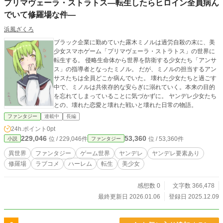
プリマヴェーラ・ストラトス―転生したらヒロイン全員病ん
でいて修羅場な件―
浜風ざくろ
ブラック企業に勤めていた露木ミノルは過労自殺の末に、美
少女スマホゲーム「プリマヴェーラ・ストラトス」の世界に
転生する。 侵略生命体から世界を防衛する少女たち「アンサ
ス」の指導者となったミノル。 だが、ミノルの担当するアン
サスたちは全員どこか病んでいた。 壊れた少女たちと過ごす
中で、ミノルは共依存的な安らぎに溺れていく。本来の目的
を忘れてしまっていることに気づかずに。 ヤンデレ少女たち
との、壊れた恋愛と壊れた戦いと壊れた日常の物語。
ファンタジー
連載中
長編
24h.ポイント
0pt
229,046
53,360
位 / 229,046件
位 / 53,360件
小説
ファンタジー
異世界
ファンタジー
ゲーム世界
ヤンデレ
ヤンデレ要素あり
修羅場
ラブコメ
ハーレム
転生
美少女
感想数 0
文字数 366,478
最終更新日 2026.01.06
登録日 2025.12.09