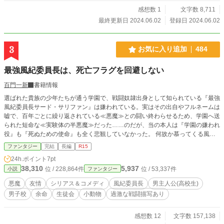
感想数 1
文字数 8,711
最終更新日 2024.06.02
登録日 2024.06.02
3
お気に入り追加
484
最強風紀委員長は、死亡フラグを回避しない
百門一新
書籍情報
選ばれた貴族の少年たちが通う学園で、戦闘奴隷出身として知られている『最強
風紀委員長サード・サリファン』は嫌われている。実はその出自やフルネームは
嘘で、百年ごとに繰り返されている≪悪魔≫との闘い終わらせるため、学園へ送
られた短命な≪実験体の半悪魔≫だった……のだが、当の本人は『学園の嫌われ
役』も『死ぬための使命』も全く悲観していなかった。 何故か慕ってくる風紀
委員会のメンバーと共に、サードは男同士キャーキャー言い合う現状を「理解し
ファンタジー
完結
長編
R15
難い（困惑）」と思いながら違反者をぶっ飛ばし、喧嘩を売ってくる生徒会を相
24h.ポイント
7pt
手にし、――そして半悪魔体としての寿命が迫る中とうとう≪悪魔≫が現われ
38,310
5,937
位 / 228,864件
位 / 53,337件
小説
ファンタジー
る。 【小説家になろう】様にも掲載しております。
悪魔
友情
シリアス＆コメディ
風紀委員長
男主人公(高校生)
男子校
余命
生徒会
小動物
過激な戦闘描写あり
感想数 12
文字数 157,138