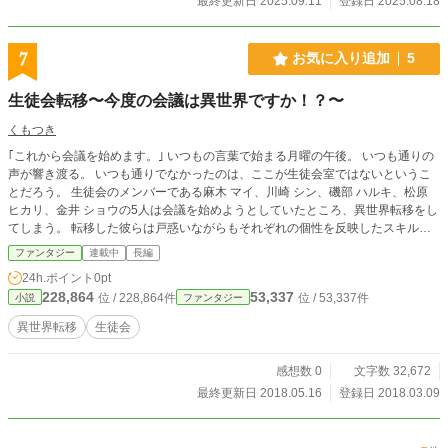
最終更新日 2025.09.11
登録日 2025.08.18
7
お気に入り追加
5
生徒会転移〜今度の会議は異世界ですか！？〜
くもつき
｢これから会議を始めます。｣ いつもの言葉で始まる月曜の午後。 いつも通りの
声が響き渡る。 いつも通りでなかったのは、ここが生徒会室ではないというこ
とだろう。 生徒会のメンバーである麻木 マイ、川崎 シン、磯部 ハルキ、松原
ヒカリ、金井 ショウの5人は会議を始めようとしていたところ、異世界転移をし
てしまう。 転移した彼らは戸惑いながらもそれぞれの個性を反映したスキル・
ステータスを活用し、この世界で生きていく。 投稿頻度は2日に1回くらいで
ファンタジー
連載中
長編
す。 外伝のみ投稿する場合があります。
24h.ポイント
0pt
228,864
53,337
位 / 228,864件
位 / 53,337件
小説
ファンタジー
異世界転移
生徒会
感想数 0
文字数 32,672
最終更新日 2018.05.16
登録日 2018.03.09