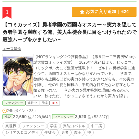
1
お気に入り追加
624
【コミカライズ】勇者学園の西園寺オスカー～実力を隠して
勇者学園を満喫する俺、美人生徒会長に目をつけられたので
最強ムーブをかましたい～
エース皇命
【HOTランキング２位獲得作品】 【第５回一二三書房Web小
説大賞コミカライズ賞】 2026年4月24日より、ピッコマ、
コミックポルカにて漫画が連載中！ ゼルトル勇者学園に通
う少年、西園寺オスカーはかなり変わっている。 学園で、
教師をも上回るほどの実力を持っておきながらも、その実力
を隠し、他の生徒と同様の、平均的な目立たない存在として
振る舞うのだ。 何か実力を隠す特別な理由があるのか。
いや、彼はただ、「かっこよさそう」だから実力を隠す。
そんな中、隣の席の美少女セレナや、生徒会長のアリア、剣
ファンタジー
連載中
長編
R15
術教師であるレイヴンなどは、「西園寺オスカーは何かを隠
24h.ポイント
28pt
している」というような疑念を抱き始めるのだった。 貴族
22,690
3,526
位 / 228,864件
位 / 53,337件
小説
ファンタジー
出身の傲慢なクラスメイトに、彼と対峙することを選ぶ生徒
会〈ガーディアンズ・オブ・ゼルトル〉、さらには魔王ま
異世界
ファンタジー
学園
異能力バトル
中二病
で、西園寺オスカーの前に立ちはだかる。 オスカーはどう
シリアス＆コメディ
生徒会
勇者
魔王
神
やって最強の力を手にしたのか。授業や試験ではどんなムー