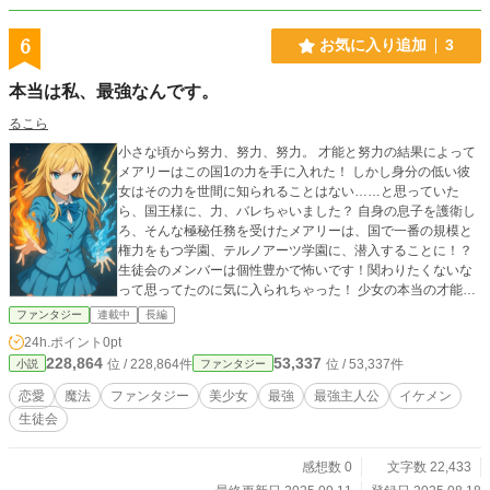
び、ガレリア国市民権と編入試験を受ける権利を得る。 だが、編入試験の結果
は《獲物》。 この学園における落ちこぼれのレッテル、《獲物》の称号を得る
6
お気に入り追加
3
事になってしまう。 だが、誰も彼女の正体は知らない。ただ一人、彼女の正体
を知るジードフリードは彼女と共にガレリア国を、大陸を、世界を相手に駆け出
本当は私、最強なんです。
していく。
るこら
小さな頃から努力、努力、努力。 才能と努力の結果によって
メアリーはこの国1の力を手に入れた！ しかし身分の低い彼
女はその力を世間に知られることはない……と思っていた
ら、国王様に、力、バレちゃいました？ 自身の息子を護衛し
ろ、そんな極秘任務を受けたメアリーは、国で一番の規模と
権力をもつ学園、テルノアーツ学園に、潜入することに！？
生徒会のメンバーは個性豊かで怖いです！関わりたくないな
って思ってたのに気に入られちゃった！ 少女の本当の才能を
知る人は、誰もいない。 この力を隠して、今日もドキドキの
ファンタジー
連載中
長編
学園生活を始めますがーーー、言っておきますよ？ 「本当は
24h.ポイント
0pt
私、最強なんです。」
228,864
53,337
位 / 228,864件
位 / 53,337件
小説
ファンタジー
恋愛
魔法
ファンタジー
美少女
最強
最強主人公
イケメン
生徒会
感想数 0
文字数 22,433