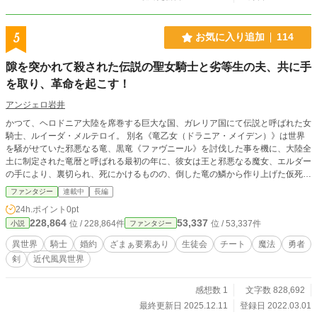
ならば生徒証明のバッジに存在する筈の杖の無いいわゆる〈杖無し〉のバッジを
渡されたものの、入学式の日に、自分と同じ〈杖無し〉の同級生を辱めようとし
た通常生の女子生徒二人を裁いた事により、クラスメイトの人望を得る事に成功
5
お気に入り追加
114
する。 そして、その翌日に報復に訪れた同級生とその二人が頼りにする先輩が
迫った際に、彼女は学園の中でも上位に入る実力者、エマ・ダーリングに見出さ
隙を突かれて殺された伝説の聖女騎士と劣等生の夫、共に手
れ、学校の部活の中でも生徒会に並ぶ組織〈賞金稼ぎ部〉への入部を許可され
る。 彼女は賞金稼ぎ部のガンマンとして、そして、王女の〈影〉として王国の
を取り、革命を起こす！
危機を救っていく。
アンジェロ岩井
かつて、ヘロドニア大陸を席巻する巨大な国、ガレリア国にて伝説と呼ばれた女
騎士、ルイーダ・メルテロイ。 別名《竜乙女（ドラニア・メイデン）》は世界
を騒がせていた邪悪なる竜、黒竜《ファヴニール》を討伐した事を機に、大陸全
土に制定された竜暦と呼ばれる最初の年に、彼女は王と邪悪なる魔女、エルダー
の手により、裏切られ、死にかけるものの、倒した竜の鱗から作り上げた仮死の
薬を服用し、自らの死を偽り、難を逃れる。 やがて、彼女の遺体は当時の国王
ファンタジー
連載中
長編
の命により、王国に存在する歴史ある大聖堂、ラインヴォルトの地下の保存施設
24h.ポイント
0pt
に運び込まれていく。 彼女はそこで一千年の間、眠り続けていたのだが、ある
228,864
53,337
位 / 228,864件
位 / 53,337件
小説
ファンタジー
日、その墓は一人の少年の手によって暴かれる。 少年の名はジードフリード。
ジードと渾名される少年だった。 彼は国にとって有益となる《魔銃士》を生み
異世界
騎士
婚約
ざまぁ要素あり
生徒会
チート
魔法
勇者
出す《魔銃士育成学園》の生徒であったのだが、魔法の成績が悪く、《獲物》と
剣
近代風異世界
いう称号を学園から与えられているために、いつも虐められ、今日も《獲物》を
追うエリートたち《狩人》たちから理不尽な罰の代償として彼女の死体を暴いて
こいと言われてここに来たのだという。 それを見咎めたルイーダは情けない様
感想数 1
文字数 828,692
子を見せる彼を怒鳴り、次に彼の教育のために自らも《魔銃士育成学園》の生徒
最終更新日 2025.12.11
登録日 2022.03.01
となる事を決意した。 そして、編入のためにジードフリードと偽りの婚約を結