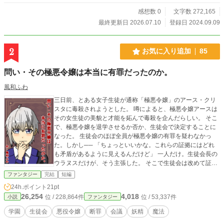
ブをかますのか。彼の実力を知る者は現れるのか。 世界
を揺るがす、最強中二病主人公の爆誕を見逃すな！ ※小説家
感想数 0
文字数 272,165
になろう、カクヨム、pixivにも投稿中。
最終更新日 2026.07.10
登録日 2024.09.09
2
お気に入り追加
85
問い・その極悪令嬢は本当に有罪だったのか。
風和ふわ
三日前、とある女子生徒が通称「極悪令嬢」のアース・クリ
スタに毒殺されようとした。 噂によると、極悪令嬢アースは
その女生徒の美貌と才能を妬んで毒殺を企んだらしい。 そこ
で、極悪令嬢を退学させるか否か、生徒会で決定することに
なった。 生徒会のほぼ全員が極悪令嬢の有罪を疑わなかっ
た。しかし── 「ちょっといいかな。これらの証拠にはどれ
も矛盾があるように見えるんだけど」 一人だけ。生徒会長の
ウラヌスだけが、そう主張した。 そこで生徒会は改めて証拠
を見直し、今回の毒殺事件についてウラヌスを中心として話
ファンタジー
完結
短編
し合っていく──。
24h.ポイント
21pt
26,254
4,018
位 / 228,864件
位 / 53,337件
小説
ファンタジー
学園
生徒会
悪役令嬢
断罪
会議
妖精
魔法