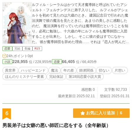
ルフィル・シーラルはかつて天才魔導師と呼ばれていたアシ
ェルト・フェルナンデスに弟子入りした。 ルフィルがアシェ
ルトを初めて見たのは六歳のとき。 建国記念日で行われた魔
法演舞で彼の魔法を見たときに、あまりの美しさに感動した
のだ。 魔法演舞を行っていたのは魔導師団だということを知
り、必死に勉強し、十六歳の年にルフィルも魔導師団に入団
することが出来た。 しかし、そこに彼の姿はすでになかっ
た。 彼が魔導師団を辞めた理由…… それは『恋人が死んだ』
からだった…… ルフィルはなんとかアシェルトを探し出し、
恋愛
完結
長編
R15
弟子入りするも、アシェルトはいまだに過去を引き摺ってい
24h.ポイント
0pt
た。 ルフィルは恋人の死に囚われたままのアシェルトを解き
228,955
66,405
位 / 228,955件
位 / 66,405件
小説
恋愛
放つことが出来るのか…… 弟子の切ない片想い。過去の恋人
を忘れられない天才魔導師。 不器用な二人の恋の行方は……
異世界
ハッピーエンド
魔法
年の差
師弟関係
切ない
片想い
※R15指定は念のためです。 ※登場人物は貴族ですが、貴族
ほんのりミステリー要素
完結保証
第18回恋愛小説大賞
設定はゆるゆるです。 ※こちらの作品は小説家になろう、カ
クヨムにも掲載中。 ※完結保証。
感想数 0
文字数 92,733
最終更新日 2025.02.11
登録日 2025.01.31
6
お気に入り追加
6
男装弟子は女癖の悪い師匠に恋をする（全年齢版）