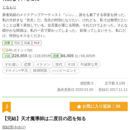
が、育ての女の子の弟子に執着して巧みに監禁して愛でる話です。溺愛もので
ぐるもり
す。 登場人物みんな癖が強いです。 あとヒーローも含め変態でイカレてる奴ば
新進気鋭のメイクアップアーティスト『シン』。誰をも魅了する容姿を持った、
かりしかいません。 各タイトルのネーミングとお話の内容はあまり関係ありま
私の大好きな『先生』だ。先生の特別になりたい。けれども、私では無理だとい
せん。お話を読み終わったあと、タイトルを見てくすっと笑ってもらえればと思
うことは重々承知している。合言葉が通じる関係。それだけでよかった。そんな
い、そんなタイトルを各お話につけました。
穏やかな関係は、私の一言で変わってしまった。 欲張ってしまいそう。 私にだ
け、特別なキスをください。
恋愛
完結
短編
R18
24h.ポイント
0pt
228,955
66,405
位 / 228,955件
位 / 66,405件
小説
恋愛
すれ違い
恋愛
イケメン
現代
Ｒ18
不誠実な男
イケメン×平凡
師弟関係
ハッピーエンド
感想数 0
文字数 9,199
最終更新日 2020.01.05
登録日 2017.11.11
5
お気に入り追加
38
【完結】天才魔導師は二度目の恋を知る
樹結理(きゆり)