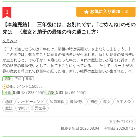
1
お気に入り追加
2
【本編完結】 三年後には、お別れです。｢ごめんね｣のその
先は 〈魔女と弟子の最後の時の過ごし方〉
文月みい
【二人で過ごせるのは３年だけ。最後の時は笑顔で、さよならしましょう。】
この国では、数百年ごとに結界の魔法使いが生まれる。新しい結界の魔法使い
が生まれると、その子が１４歳になった年に、今代の魔法使いが迎えに行き、次
代の結界の魔法使いとして、育てることになっている。 そして、ルーナが結
界の魔女と呼ばれて数百年が経った頃、新しい結界の魔法使いが生まれた。その
子は、とても反抗的でルーナの言うことを聞いてくれない。それでも諦めずに接
恋愛
完結
長編
するルーナに、弟子の態度も変わり、二人の関係も少しずつ変わっていく。
24h.ポイント
1,505pt
ただ、この関係は３年間だけの限られたもの。３年後には代替わりが待ってい
988
581
位 / 228,955件
位 / 66,405件
小説
恋愛
て、弟子との別れが待っていた。 全３３話完結まで執筆済みです。毎日、投
稿予定です。
恋愛
ハッピーエンド
師弟関係
魔法使い
初恋
魔女
女主人公
魔法
切ない
異世界
文字数 71,080
最終更新日 2026.08.04
登録日 2026.07.17