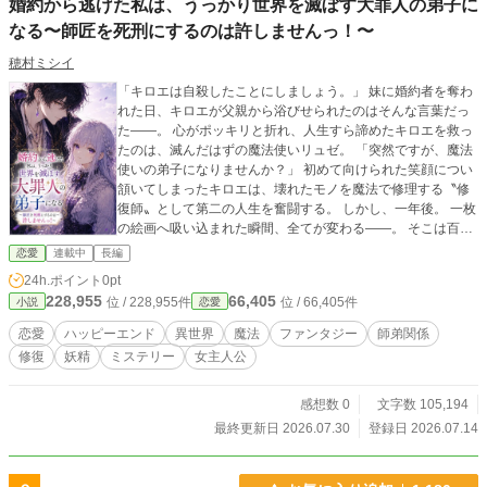
婚約から逃げた私は、うっかり世界を滅ぼす大罪人の弟子に
なる〜師匠を死刑にするのは許しませんっ！〜
穂村ミシイ
「キロエは自殺したことにしましょう。」 妹に婚約者を奪わ
れた日、キロエが父親から浴びせられたのはそんな言葉だっ
た——。 心がポッキリと折れ、人生すら諦めたキロエを救っ
たのは、滅んだはずの魔法使いリュゼ。 「突然ですが、魔法
使いの弟子になりませんか？」 初めて向けられた笑顔につい
頷いてしまったキロエは、壊れたモノを魔法で修理する〝修
復師〟として第二の人生を奮闘する。 しかし、一年後。 一枚
の絵画へ吸い込まれた瞬間、全てが変わる——。 そこは百年
前から同じ一年を繰り返し、壊れ続ける魔法都市ベルハーラ
恋愛
連載中
長編
だった！ 飛び回る妖精。宙を駆ける川。畑から脱走する野菜
24h.ポイント
0pt
達。 ここは珍しい魔法と生き物で溢れている。 その光景はま
228,955
66,405
位 / 228,955件
位 / 66,405件
小説
恋愛
さに異世界！！ 癖の強い住人達に囲まれたキロエに告げられ
る真実。 この都市を絵画に閉じ込めた張本人はなんと、 ——
恋愛
ハッピーエンド
異世界
魔法
ファンタジー
師弟関係
最愛の師匠、リュゼ。 彼は『世界を滅ぼす大罪人』だっ
修復
妖精
ミステリー
女主人公
た……。 いやいや、そんなわけありません。 だってあの人、
寝てばっかりのひきこもりなんですよ？ キロエはリュゼから
教わった修復師の魔法を駆使して、ベルハーラの住人を救っ
感想数 0
文字数 105,194
ていく。気付けば皆に愛される救世主へ成長を遂げるのだ
最終更新日 2026.07.30
登録日 2026.07.14
が。 「大罪人リュゼは見つけ次第、極刑に処す！」 ベルハー
ラの総意がキロエに牙を剥く。 これは、壊れた世界と人の想
い、そして最愛の人の真実を修復する少女の物語。 ☆7/21 タ