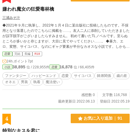
嫌われ魔女の狂愛毒林檎
三浦みそ汁
◆2021年９月に執筆し、2022年１月４日に某出版社に投稿したものです。不採
用となり落選したのでこちらに掲載を……。友人二人に添削していただきました
が誤字脱字がございましたらすみません。 初めて書いたTLノベルです。至らぬ
ところが多いかと存じますが、大目に見てやってください……。 ◆暴力、エ
ロ、変態、サイコバス、なのにギャグ要素が半分なカオスな小説です。しかもハ
ッピーエンド。 ◆エロは所々にがっつり濃い目にあります。 【●カニバ、暴
恋愛
完結
長編
R18
力、濃い目のサイコパス●ありあり注意！苦情はお受けできないので、ヤバいと
24h.ポイント
7pt
思った方は回避を！】 ◆あらすじ◆ 魔法使い見習いであるサラの師匠レグルス
38,895
16,878
位 / 228,955件
位 / 66,405件
小説
恋愛
は恐ろしく美しいが、常に手鏡が手放せない強烈なナルシスト。性格は高飛車で
威圧的。悪役令嬢も裸足で逃げる意地の悪さ。 そのレグルスがサラは大嫌いだ
ファンタジー
ハッピーエンド
恋愛
サイコパス
師弟関係
歳の差
った。王子様呼ばわりしている兄弟子のアシルばかり可愛がられる一方、自分は
オネエ
男装
執着
魔法使い
冷遇され何かと自由も制限されるからだ。心の中でレグルスを、持っていた絵本
に出てくる悪者『冥府の魔女』と重ね『魔女』呼ばわりしていた。 ある日、サ
ラは推薦状が諦められなくてレグルスのいる書斎に行く。すると、ドアの前で魔
感想数 0
文字数 116,768
法学校教師のイザベルと出くわし襲われかける。サラの悲鳴を聞いたレグルスは
最終更新日 2022.06.13
登録日 2022.05.19
書斎から出てきて、イザベルを拘束しようとするが反撃されてしまう。逆にサラ
に助けられた。その日の就寝前、サラはお茶を飲むと必ず見る『レグルスと睦合
う夢』に悩むー… そして、そんなサラには自分では知らない秘密があった…な
4
お気に入り追加
91
んと、瞳で魔法使いだけを性的に魅了して壊してしまう『魔性』と呼ばれる存在
だったのだ。 サラを巡る亡者達……しかし、果たして誰が一番亡者なのか……
特別なキスを君に
その答えは―― ようは、性格の悪いオネェでクソサイコパスなヤバすぎ師匠