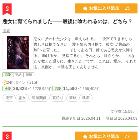
2
お気に入り追加
15
悪女に育てられました――最後に喰われるのは、どちら？
由香
悪女に拾われた少女は、教えられる。 「後宮で生きるなら、
優しさは捨てなさい」 愛も情も切り捨て、彼女は“最高の
駒”へと育った。 ――そしてある日、師である悪女が失脚す
る。 助けるか。 見捨てるか。 それとも、喰らうか。 「あな
たが教えた通りに、生きただけです」 これは、愛か。 それと
も、支配か。 ※誰も正しくありません
恋愛
完結
短編
24h.ポイント
21pt
26,828
11,590
位 / 228,955件
位 / 66,405件
小説
恋愛
後宮
悪女
師弟関係
裏切り
策略
執着
文字数 15,595
最終更新日 2026.04.11
登録日 2026.04.09
3
お気に入り追加
77