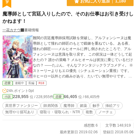
9
お気に入り追加
1,180
イトル変更しました！ ☆小説家になろうでも投稿していま
す。 続きが気になる方は是非そちらもチェックしてみてくだ
魔導師として宮廷入りしたので、そのお仕事はお引き受けし
さい！
かねます！
一花カナウ
書籍情報
難関の宮廷魔導師採用試験を突破し、アルフォンシーヌは魔
導師として憧れの師匠のもとで鍛錬を重ねている。 ある夜、
憧れの師匠――メルヒオールに押し倒されたところで、アル
フォンシーヌは意識を取り戻す。 この状況は一体どうして起
きたの？ 誰かの策略？ メルヒオールは状況に乗じているだけ
なの？ ――たぶん、そんなファンタジックラブコメディ。 ※
ストーリーよりもエロ優先（シチュエーション重視）です。
※ヒーロー以外との絡みがあり、たいてい無理やりです。 ※
（★）は挿絵つき ムーンライトノベルズ、pixivでも連載中で
恋愛
連載中
長編
R18
す。 素敵な表紙画像はロジさま（ http://www.alphapolis.co.j
24h.ポイント
0pt
p/author/detail/248213085/ ）に描いていただきました！感謝
228,955
66,405
位 / 228,955件
位 / 66,405件
小説
恋愛
♪
異世界ファンタジー
師弟関係
魔導師
媚薬
触手
挿絵アリ
無理やり描写あり
寝取り・寝取られ・NTR
複数
ノーチェ
感想数 6
文字数 148,919
最終更新日 2019.02.06
登録日 2018.05.06