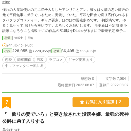
mine
憧れの大魔法使いの元に弟子入りしたアンリことアン。彼女は女癖の悪い師匠の
元で平穏無事に弟子でいるために男装していた。平和な田舎で繰り広げられるド
タバタラブコメディー。ギャグ要素、ほのぼの要素多めです。 初投稿です。ゆ
るく見守って頂けたら幸いです。よろしくお願いします。 ※更新は不定期 ※小
説家になろうにも掲載 ※この作品のR18版をDLsiteがるまにで販売予定 ※予告
なく直したり消したりするかもしれません、あらかじめご了承ください
恋愛
連載中
長編
24h.ポイント
0pt
228,955
66,405
位 / 228,955件
位 / 66,405件
小説
恋愛
恋愛
師弟関係
男装
ラブコメ
ギャグ要素あり
中世ファンタジー風世界
感想数 0
文字数 7,084
最終更新日 2022.08.07
登録日 2022.08.07
7
お気に入り追加
2
『「飾りの妻でいろ」と突き放された没落令嬢、最強の死神
公爵に弟子入りする
烏丸ぽっぽ