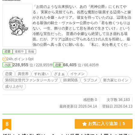
「お前のような出来損ない、あの『死神公爵』にくれてや
る」 実家から見捨てられ、凶悪な魔獣が跋扈する辺境へと嫁
がされた令嬢・ルナリア。 彼女を待っていたのは、辺境を治
める最強の騎士・ヴァルター公爵からの「君を抱くつもりは
ない。一生、飾りの妻として息を潜めて生きていけ」という
冷酷な宣告だった。 普通の令嬢なら絶望して泣き崩れる場
面。だが、アリアは誰かに守られるだけの人生を拒絶し、最
強の公爵へ真っ直ぐに願い出る。 「私に、剣を教えてくださ
い」 自分の身は自分で守る。 強くなるためなら血反吐を吐く
恋愛
連載中
長編
覚悟を見せたルナリアに、公爵はまさかの大爆笑。 彼女を
24h.ポイント
0pt
「一番弟子」として直々に鍛え上げることを決める。
228,955
66,405
位 / 228,955件
位 / 66,405件
小説
恋愛
恋愛
異世界
すれ違い
ざまぁ
イケメン
第6回次世代ファンタジーカップ
師弟関係
ラブコメ
努力家ヒロイン
成り上がり
感想数 0
文字数 36,183
最終更新日 2026.04.14
登録日 2026.04.13
8
お気に入り追加
5