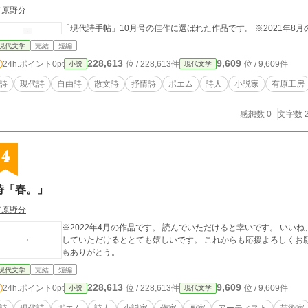
有原野分
「現代詩手帖」10月号の佳作に選ばれた作品です。 ※2021年8
現代文学
完結
短編
228,613
9,609
24h.ポイント
0pt
位 / 228,613件
位 / 9,609件
小説
現代文学
詩
現代詩
自由詩
散文詩
抒情詩
ポエム
詩人
小説家
有原工房
感想数 0
文字数 2
4
詩「春。」
有原野分
※2022年4月の作品です。 読んでいただけると幸いです。 いいね、スキ、フォロー、シェア、コメント、支援など
していただけるととても嬉しいです。 これからも応援よろしくお願いします。 あなたの人生の
もありがとう。
現代文学
完結
短編
228,613
9,609
24h.ポイント
0pt
位 / 228,613件
位 / 9,609件
小説
現代文学