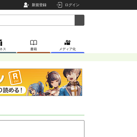
新規登録
ログイン
ネス
書籍
メディア化