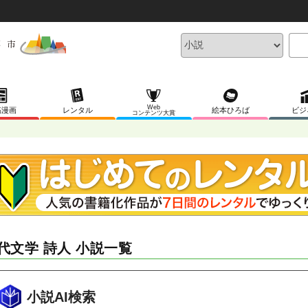
Web
稿漫画
レンタル
絵本ひろば
ビジ
コンテンツ大賞
代文学 詩人 小説一覧
小説AI検索