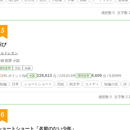
詩
現代詩
ポエム
詩人
小説家
作家
画家
アーティスト
芸術家
感想数 0
文字数 2
5
叫び
ドルドレオン
偵 犯罪 小説
現代文学
完結
短編
228,613
9,609
24h.ポイント
0pt
位 / 228,613件
位 / 9,609件
小説
現代文学
短編
日常
ショートショート
完結
純文学
コメディ
短編小説
詩
感想数 0
文字数 2,
6
ショートショート「名前のない少年」