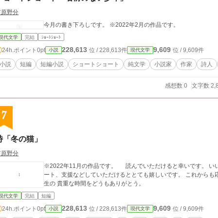
有原野分
今月の書き下ろしです。 ※2022年2月の作品です。
現代文学
完結
ｼｮｰﾄｼｮｰﾄ
228,613
9,609
24h.ポイント
0pt
位 / 228,613件
位 / 9,609件
小説
現代文学
小説
短編
短編小説
ショートショート
純文学
小説家
作家
詩人
感想数 0
文字数 2,
7
詩「冬の猫」
有原野分
※2022年11月の作品です。 読んでいただけると幸いです。 
ート、支援などしていただけるととても嬉しいです。 これか
生の 貴重な時間をどうもありがとう。
現代文学
完結
短編
228,613
9,609
24h.ポイント
0pt
位 / 228,613件
位 / 9,609件
小説
現代文学