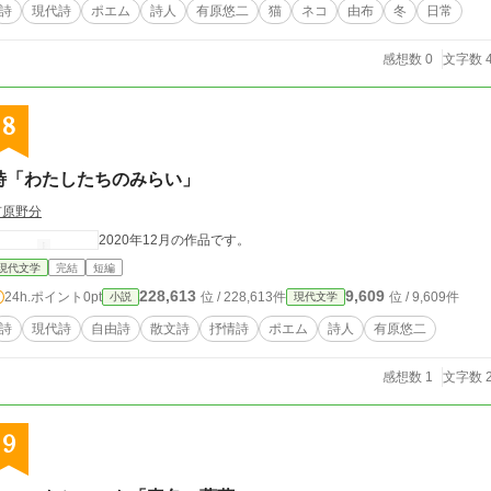
詩
現代詩
ポエム
詩人
有原悠二
猫
ネコ
由布
冬
日常
感想数 0
文字数 4
8
詩「わたしたちのみらい」
有原野分
2020年12月の作品です。
現代文学
完結
短編
228,613
9,609
24h.ポイント
0pt
位 / 228,613件
位 / 9,609件
小説
現代文学
詩
現代詩
自由詩
散文詩
抒情詩
ポエム
詩人
有原悠二
感想数 1
文字数 2
9