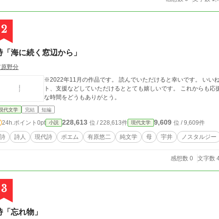
2
詩「海に続く窓辺から」
有原野分
※2022年11月の作品です。 読んでいただけると幸いです。 いいね、スキ、フォロー、シェア、コメント、サポー
ト、支援などしていただけるととても嬉しいです。 これからも応援よろしくお願い
な時間をどうもありがとう。
現代文学
完結
短編
228,613
9,609
24h.ポイント
0pt
位 / 228,613件
位 / 9,609件
小説
現代文学
詩
詩人
現代詩
ポエム
有原悠二
純文学
母
宇井
ノスタルジー
感想数 0
文字数 4
3
詩「忘れ物」