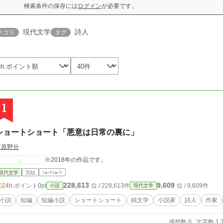
検索条件の保存には
ログイン
が必要です。
現代文学
詩人
テゴリ
タグ
1
ショートショート「悪意は日常の裏に」
有原野分
※2018年の作品です。
現代文学
完結
ｼｮｰﾄｼｮｰﾄ
228,613
9,609
24h.ポイント
0pt
位 / 228,613件
位 / 9,609件
小説
現代文学
小説
短編
短編小説
ショートショート
純文学
小説家
詩人
作家
感想数 0
文字数 1,