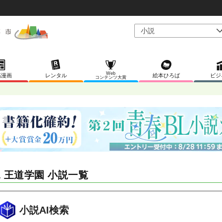
Web
稿漫画
レンタル
絵本ひろば
ビジ
コンテンツ大賞
L 王道学園 小説一覧
小説AI検索