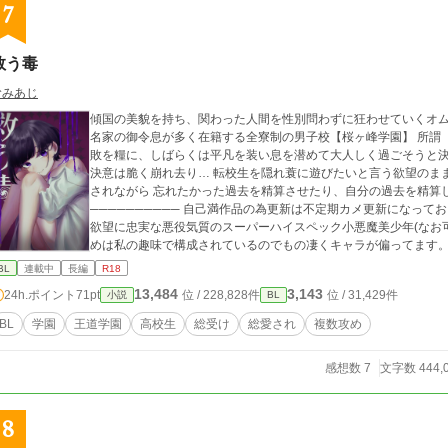
7
救う毒
むみあじ
傾国の美貌を持ち、関わった人間を性別問わずに狂わせていくオ
名家の御令息が多く在籍する全寮制の男子校【桜ヶ峰学園】 所謂【王道学園】に入学してしまう。 中学生の頃の失
敗を糧に、しばらくは平凡を装い息を潜めて大人しく過ごそうと
決意は脆く崩れ去り… 転校生を隠れ蓑に遊びたいと言う欲望のまま、己の道を突き進み、人を魅了し、時には魅了
されながら 忘れたかった過去を精算させたり、自分の過去を精算したり
────────── 自己満作品の為更新は不定期カメ更新になっております。お許しくだしゃぁ… 大分アウトローで
欲望に忠実な悪役気質のスーパーハイスペック小悪魔美少年(なお可
めは私の趣味で構成されているのでもの凄くキャラが偏ってます。 総受け総愛され、主人公至上主義キャラが多
います。 貞操観念も倫理観も低い主人公なので固定CPしか
BL
連載中
長編
R18
13,484
3,143
24h.ポイント
71pt
位 / 228,828件
位 / 31,429件
小説
BL
BL
学園
王道学園
高校生
総受け
総愛され
複数攻め
感想数 7
文字数 444,
8