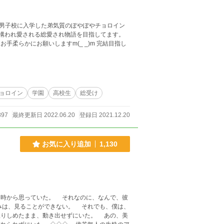
に構われ愛される総愛され物語を目指してます。
し
ョロイン
学園
高校生
総受け
897
最終更新日 2022.06.20
登録日 2021.12.20
お気に入り追加
1,130
 それなのに、なんで、彼
ができない。 それでも、僕は、
握りしめたまま、動き出せずにいた。 あの、美