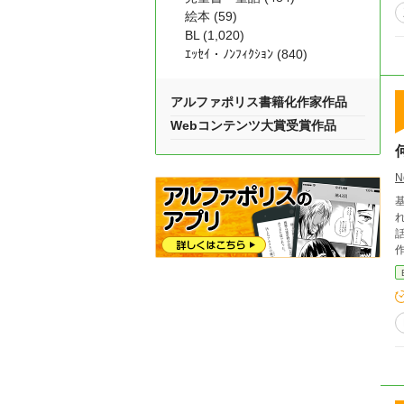
絵本 (59)
BL (1,020)
ｴｯｾｲ・ﾉﾝﾌｨｸｼｮﾝ (840)
アルファポリス書籍化作家作品
Webコンテンツ大賞受賞作品
N
れば本
話上手が