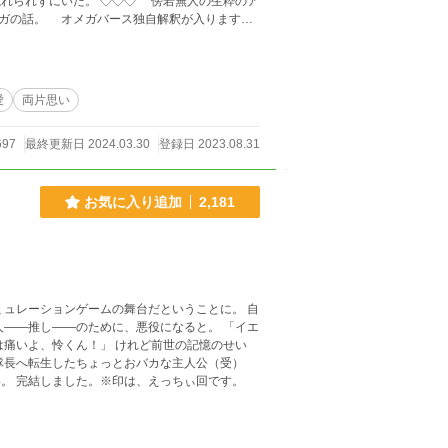
◇ 傍若無人の生粋のア
ガの話。 オメガバース独自解釈が入ります。
・ひじり） 西園
愛
両片思い
697
最終更新日 2024.03.30
登録日 2023.08.31
お気に入り追加
2,181
ミュレーションゲームの舞台だということに。 自
―推し――のために、悪役になると。 「イエ
」 けれど前世の記憶のせい
隊長へ転生したちょっとおバカな主人公（受）
。 完結しました。※印は、えっちぃ回です。