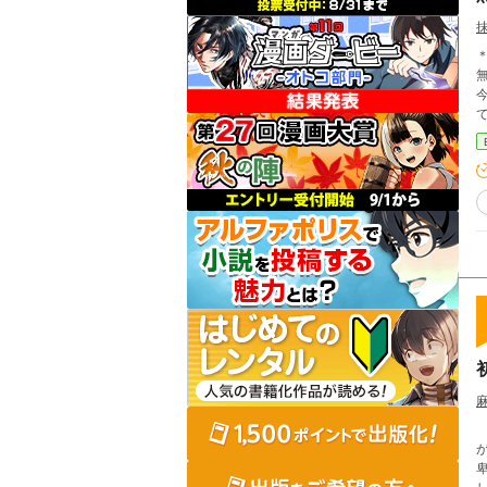
＊
今
僕