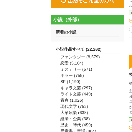
し
固
寺 咲
小説（外部）
新着の小説
小説作品すべて (22,262)
ファンタジー (8,579)
恋愛 (5,104)
ミステリー (571)
ホラー (755)
SF (1,190)
キャラ文芸 (297)
ライト文芸 (449)
青春 (1,026)
ス
現代文学 (753)
大衆娯楽 (638)
経済・企業 (38)
歴史・時代 (459)
児童書・童話 (484)