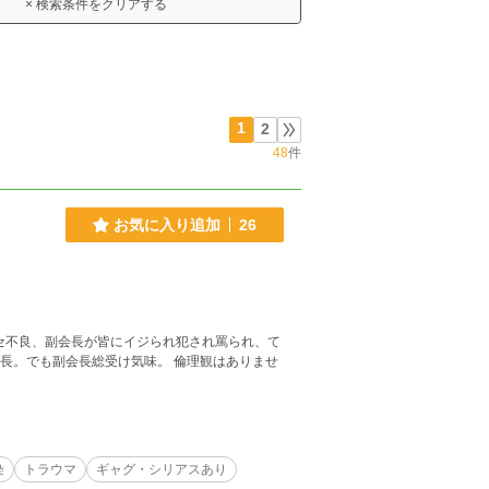
× 検索条件をクリアする
1
2
48
件
お気に入り追加
26
セ不良、副会長が皆にイジられ犯され罵られ、て
会長。でも副会長総受け気味。 倫理観はありませ
染
トラウマ
ギャグ・シリアスあり