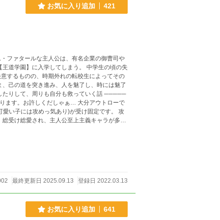
お気に入り追加
421
ム・ファタールな主人公は、有名企業の御曹司や
決意するものの、時期外れの転校生によってその
して、周りも自分も救っていく話 ─────
愛い子には攻めっ気あり)が受け固定です。 攻
数
受け付けない方は閲覧非推奨となっております。
002
最終更新日 2025.09.13
登録日 2022.03.13
お気に入り追加
641