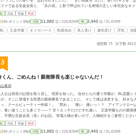
いつつじでの誓いを、忘れられずにいた。 甘い花蜜をつけた、誓いのキスを、忘れられずにいた。 ◇◇
ルファである生徒会長と、「氷の花」と影で呼ばれている表情の乏しい未完全なオメ
定攻め以外との絡みもあります。なんでも大丈夫な方、ぜひお楽しみいただければ幸いです。 九条 聖（くじょう
BL
完結
長編
R18
弥（さいおんじ・さくや） 夢木 美久（ゆめぎ・みく） 北条 柊（ほうじょう・しゅう） ◇◇◇ ご感想やいいね、ブック
11,082
2,443
24h.ポイント
99pt
位 / 228,828件
位 / 31,429件
小説
BL
マークなど、ありがとうございます。大変励みになります。
BL
王道学園
オメガバース
執着攻め
美人受け
健気受け
浮気
溺
感想数 75
文字数 483,
5
怜くん、ごめんね！親衛隊長も楽じゃないんだ！
楢山幕府
主人公は前世の記憶を取り戻し、現実を知った。 自分たちの通う学園が、BL恋愛シ
分が、そこに登場する性悪の親衛隊長であることに。 そして彼は決意する。 好きな人―
ッ、クールビューティー怜様！」 「黙れ」 「痛い、痛いっ！？ アイアンクローは痛いよ、怜くん！
か、食い違うことも多くて――？ 甘々エッチだけどすれ違い。 王道学園ものの親衛
と、不憫な生徒会長（攻）のお話。 登場人物が多いので、人物紹介をご参照ください
BL
完結
長編
R18
11,082
2,443
24h.ポイント
99pt
位 / 228,828件
位 / 31,429件
小説
BL