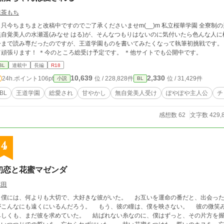
抹茶もち
只今ちまちまと改稿中ですのでご了承くださいませm(__)m 私立桜華学園 全寮制の男子校に入学した弟気質のぽやぽやチョロイン
無自覚美人の水瀬遥(みなせ はる)が、そんなつもりはないのに気付いたら色んな人
まで読み専だったのですが、王道学園ものを書いてみたくなって執筆初挑戦です。 お手柔らかにお願いしますm(_ _)m 完結目指
て頑張ります！ ＊今のところ総受け予定です。 ＊他サイトでも公開中です。
BL
連載中
長編
R18
10,639
2,330
24h.ポイント
106pt
位 / 228,828件
位 / 31,429件
小説
BL
BL
王道学園
総愛され
甘やかし
無自覚美人受け
ぽやぽや主人公
チ
感想数 62
文字数 429,
4
初恋と花蜜マゼンダ
麻田
には、何よりも大切で、大好きな彼がいた。 お互いを運命の番だと、出会った時から思っていた。
がこんなにも遠くにいるんだろう。 もう、彼の瞳は、僕を映さない。 彼の微笑みは、見ること
卑しくも、まだ彼を求めていた。 結ばれない糸なのに、僕はずっと、その片方を