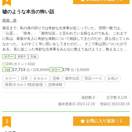
嘘のような本当の怖い話
斑鳩 琥
最近まで、私の身の回りでは奇妙な出来事が起こっていた。 世間一般では、
「心霊」、「怪奇」、「都市伝説」と言われている様なものである。 これまで
に私は、家族や友人に奇妙な体験について相談してきたのだが、誰も信じてくれ
なかった。 ものすごく辛い思いをしてきたのだ...。 そこで私は思いついたので
ある。 私に起こった奇妙な出来事をみんなに教えてあげようと... 教えることに
よってどのような事が起こるかわからない......。 自分の身に何が起きてもいい人
ホラー
連載中
長編
は是非とも読んでみてくれ。 読むことで少しでも私の気持ちを理解してくれれ
24h.ポイント
42pt
ば嬉しい。 そう.....。私の苦しんだこの気持ちを....。
17,713
179
位 / 228,809件
位 / 8,508件
小説
ホラー
ホラー
日常
オカルト
恐怖
都市伝説
実話ベース
お化け
怪異/オカルト/怪談/妖怪
恐怖体験
感想数 0
文字数 9,128
最終更新日 2023.12.19
登録日 2023.08.19
5
お気に入り追加
1