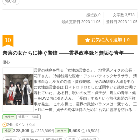
怖い話
感想数 0
文字数 3,578
最終更新日 2023.11.05
登録日 2023.11.05
10
お気に入り追加
0
奈落の女たちに捧ぐ警鐘 ――霊界政事録と無垢な青年――
優心
霊界の秩序を司る「女性怨霊協会」。 地雷系メイクの会長・
花子さん。 冷静沈着な医者・アクロバティックサラサラ。 清
廉潔白な元巫女の怨霊・姦姦蛇螺。 その幼馴染3人組を中心
に女性怨霊協会は 日々ドロドロとした派閥争いと政務に明け
暮れていた。 ある日、呪いの女王・貞子が、現世の青年・健
一をDVD内に引き込み、「受肉」するという前代未聞の不祥
事が発生。 これを機に、霊界の政治バランスは一変する。 三
ヶ月に一度、貞子の肉体維持のために 呑気に霊界を訪れる川
里健一。 彼の放つ「無自覚な光（ショタ属性）」は、 多くの
ホラー
連載中
短編
冷酷な怨霊たちの庇護欲や乙女心を呼び覚ます。 ※山村貞子
24h.ポイント
0pt
と、終わってる男の愛のライフプラン ―― の外伝作品となり
228,809
8,508
位 / 228,809件
位 / 8,508件
小説
ホラー
ます。
ホラー
怪異/オカルト/怪談/妖怪
日常
短編小説