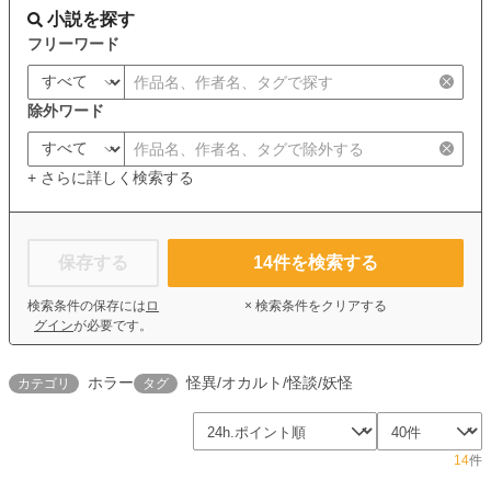
小説を探す
フリーワード
除外ワード
+ さらに詳しく検索する
保存する
14
件を検索する
検索条件の保存には
ロ
× 検索条件をクリアする
グイン
が必要です。
ホラー
怪異/オカルト/怪談/妖怪
カテゴリ
タグ
14
件