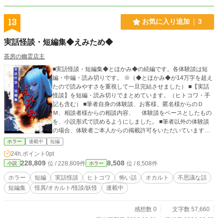
13
お気に入り追加
3
実話怪談・短編集◆えみため◆
茶房の幽霊店主
■実話怪談・短編集◆とほかみ◆の続編です。各体験談は短
編・中編・読み切りです。 ※（◆とほかみ◆が14万字を超え
たので読みやすさを重視して一旦完結させました） ■【実話
怪談】を短編・読み切りでまとめています。（ヒトコワ・手
記も含む） ■筆者自身の体験談、お客様、匿名様からのＤ
Ｍ、相談者様からの相談内容、 体験談をベースとしたもの
を、小説形式で読めるようにしました。 ■筆者以外の体験談
の場合、体験者ご本人からの掲載許可をいただいています。
■実話怪談と銘を打ってはいますが、エンタメとして楽しんで
ホラー
連載中
短編
いただけたら幸いです。 ※pixiv・カクヨムへ掲載していない
24h.ポイント
0pt
怪談を含む【完全版】です。
228,809
8,508
位 / 228,809件
位 / 8,508件
小説
ホラー
ホラー
短編
実話怪談
ヒトコワ
怖い話
オカルト
不思議な話
短編集
怪異/オカルト/怪談/妖怪
連載中
感想数 0
文字数 57,660