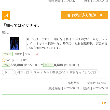
最終更新日 2026.06.21
登録日 2026.02.23
14
お気に入り追加
0
「知ってはイケナイ。」
晴れ。
知ってはイケナイ。 知らなければソレは来ない。 かも、シレ
ナイ。 ネットも携帯もない時代の、とある出来事。 実話を元
に物語は静かに続きます。
ホラー
連載中
短編
R15
24h.ポイント
0pt
228,809
8,508
位 / 228,809件
位 / 8,508件
小説
ホラー
ホラー
都市伝説
怪異/オカルト/怪談/妖怪
実話を元にした小説
感想数 0
文字数 14,584
最終更新日 2023.06.09
登録日 2023.05.08
14
件