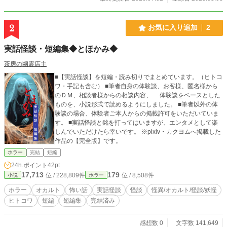
2
お気に入り追加
2
実話怪談・短編集◆とほかみ◆
茶房の幽霊店主
■【実話怪談】を短編・読み切りでまとめています。（ヒトコ
ワ・手記も含む） ■筆者自身の体験談、お客様、匿名様から
のＤＭ、相談者様からの相談内容、 体験談をベースとした
ものを、小説形式で読めるようにしました。 ■筆者以外の体
験談の場合、体験者ご本人からの掲載許可をいただいていま
す。 ■実話怪談と銘を打ってはいますが、エンタメとして楽
しんでいただけたら幸いです。 ※pixiv・カクヨムへ掲載した
作品の【完全版】です。
ホラー
完結
短編
24h.ポイント
42pt
17,713
179
位 / 228,809件
位 / 8,508件
小説
ホラー
ホラー
オカルト
怖い話
実話怪談
怪談
怪異/オカルト/怪談/妖怪
ヒトコワ
短編
短編集
完結済み
感想数 0
文字数 141,649