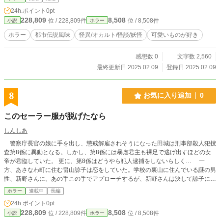
24h.ポイント
0pt
228,809
8,508
位 / 228,809件
位 / 8,508件
小説
ホラー
ホラー
都市伝説風味
怪異/オカルト/怪談/妖怪
可愛いものが好き
感想数 0
文字数 2,560
最終更新日 2025.02.09
登録日 2025.02.09
8
お気に入り追加
0
このセーラー服が脱げたなら
しんしあ
警察庁長官の娘に手を出し、懲戒解雇されそうになった田城は刑事部殺人犯捜
査第8係に異動となる。しかし、第8係には暴虐君主も裸足で逃げ出すほどの女
帝が君臨していた。 更に、第8係はどうやら犯人逮捕をしないらしく… 一
方、あさなわ町に住む畠山諒子は恋をしていた。学校の裏山に住んでいる謎の男
性、新野さんに。あの手この手でアプローチするが、新野さんは決して諒子に手
を出してはくれない。それは諒子が着ているセーラー服が全てを物語っていた。
ホラー
連載中
長編
２つの歯車が重なりあった時、物語は動き出す。 ※不定期更新 ※この物語は話
24h.ポイント
0pt
が進むほどホラー表現、残酷描写が強くなっていきます。苦手な方はご注意下さ
228,809
8,508
位 / 228,809件
位 / 8,508件
小説
ホラー
い。