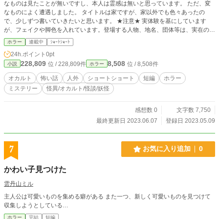
なものは見たことが無いですし、本人は霊感は無いと思っています。 ただ、変
なものによく遭遇しました。 タイトルは家ですが、家以外でも色々あったの
で、少しずつ書いていきたいと思います。 ★注意★ 実体験を基にしています
が、フェイクや脚色を入れています。登場する人物、地名、団体等は、実在のも
のとは一切関係ありません。 あくまでフィクションとしてお楽しみください。
ホラー
連載中
ｼｮｰﾄｼｮｰﾄ
24h.ポイント
0pt
228,809
8,508
位 / 228,809件
位 / 8,508件
小説
ホラー
オカルト
怖い話
人外
ショートショート
短編
ホラー
ミステリー
怪異/オカルト/怪談/妖怪
感想数 0
文字数 7,750
最終更新日 2023.06.07
登録日 2023.05.09
7
お気に入り追加
0
かわい子見つけた
雲丹山ミル
主人公は可愛いものを集める癖がある また一つ、新しく可愛いものを見つけて
収集しようとしている…
ホラー
完結
短編