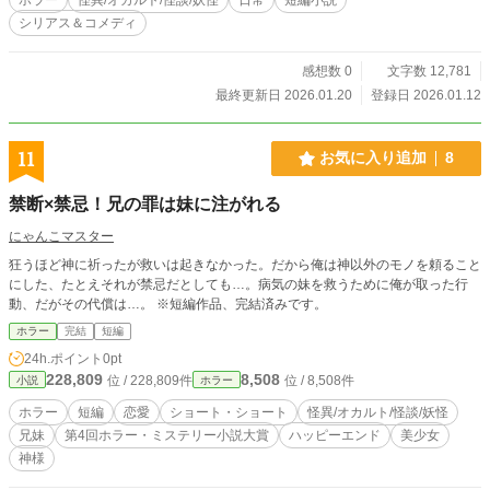
シリアス＆コメディ
感想数 0
文字数 12,781
最終更新日 2026.01.20
登録日 2026.01.12
11
お気に入り追加
8
禁断×禁忌！兄の罪は妹に注がれる
にゃんこマスター
狂うほど神に祈ったが救いは起きなかった。だから俺は神以外のモノを頼ること
にした、たとえそれが禁忌だとしても…。病気の妹を救うために俺が取った行
動、だがその代償は…。 ※短編作品、完結済みです。
ホラー
完結
短編
24h.ポイント
0pt
228,809
8,508
位 / 228,809件
位 / 8,508件
小説
ホラー
ホラー
短編
恋愛
ショート・ショート
怪異/オカルト/怪談/妖怪
兄妹
第4回ホラー・ミステリー小説大賞
ハッピーエンド
美少女
神様