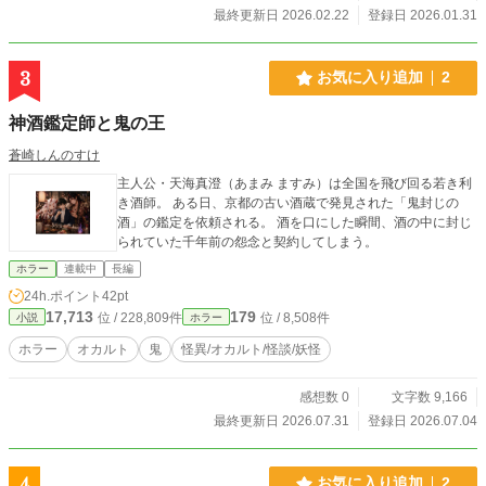
最終更新日 2026.02.22
登録日 2026.01.31
3
お気に入り追加
2
神酒鑑定師と鬼の王
蒼崎しんのすけ
主人公・天海真澄（あまみ ますみ）は全国を飛び回る若き利
き酒師。 ある日、京都の古い酒蔵で発見された「鬼封じの
酒」の鑑定を依頼される。 酒を口にした瞬間、酒の中に封じ
られていた千年前の怨念と契約してしまう。
ホラー
連載中
長編
24h.ポイント
42pt
17,713
179
位 / 228,809件
位 / 8,508件
小説
ホラー
ホラー
オカルト
鬼
怪異/オカルト/怪談/妖怪
感想数 0
文字数 9,166
最終更新日 2026.07.31
登録日 2026.07.04
4
お気に入り追加
2