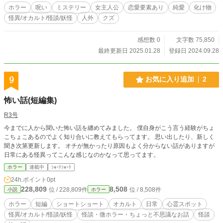
ホラー
呪い
ミステリー
女主人公
恋愛要素あり
純愛
化け物
怪異/オカルト/怪談/妖怪
人外
クズ
感想数 0
文字数 75,850
最終更新日 2025.01.28
登録日 2024.09.28
9
お気に入り追加
2
怖い話(短編集)
R3号
今までに人から聞いた怖い話を纏めてみました。 僕自身がこう言う経験がちょ
こちょこあるのでよく知り合いに教えてもらってます。 思い出したり、新しく
聞き次第更新します。 オチが無かったり原因もよく分からない話がありますが
日常にある怪異ってこんな感じなのかなって思ってます。
ホラー
連載中
ｼｮｰﾄｼｮｰﾄ
24h.ポイント
0pt
228,809
8,508
位 / 228,809件
位 / 8,508件
小説
ホラー
ホラー
短編
ショートショート
オカルト
日常
心霊スポット
怪異/オカルト/怪談/妖怪
怪談・微ホラー・ちょっと不思議なお話
怪談