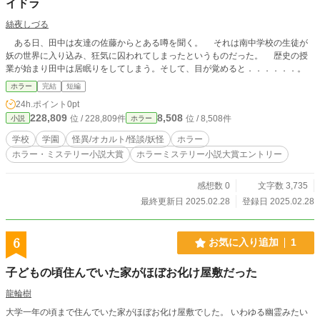
イドラ
絲夜しづる
ある日、田中は友達の佐藤からとある噂を聞く。 それは南中学校の生徒が
妖の世界に入り込み、狂気に囚われてしまったというものだった。 歴史の授
業が始まり田中は居眠りをしてしまう。そして、目が覚めると．．．．．．。
ホラー
完結
短編
24h.ポイント
0pt
228,809
8,508
位 / 228,809件
位 / 8,508件
小説
ホラー
学校
学園
怪異/オカルト/怪談/妖怪
ホラー
ホラー・ミステリー小説大賞
ホラーミステリー小説大賞エントリー
感想数 0
文字数 3,735
最終更新日 2025.02.28
登録日 2025.02.28
6
お気に入り追加
1
子どもの頃住んでいた家がほぼお化け屋敷だった
龍輪樹
大学一年の頃まで住んでいた家がほぼお化け屋敷でした。 いわゆる幽霊みたい