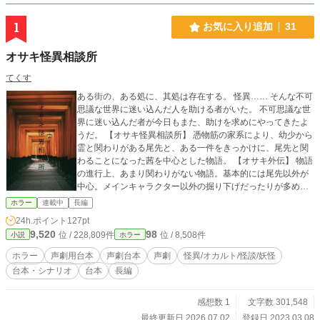
1
お気に入り追加
31
オサキ怪異相談所
てくす
ある街の、ある処に、其処は存在する。 怪異…… そんな不可
思議な世界に迷い込んだ人を助ける者がいた。 不可思議な世
界に迷い込んだ者が今日もまた、助けを求めにやってきたよ
うだ。 【オサキ怪異相談所】 憑物筋の家系により、幼少から
霊と関わりがある尾先と、ある一件をきっかけに、尾先と関
わることになった茜を中心とした物語。 【オサキ外伝】 物語
の進行上、あまり関わりがない物語。基本的には尾先以外が
中心。メインキャラクター以外の掘り下げだったりが多めか
も？ 【怪異蒐集譚】 外伝。本編登場人物の骸に焦点を当てた
ホラー
連載中
長編
物語。本編オサキの方にも関わりがあったりするので本編に
24h.ポイント
127pt
近い外伝。 【夕刻跳梁跋扈】 鳳とその友人(？)の夕凪に焦点
9,520
98
位 / 228,809件
位 / 8,508件
小説
ホラー
を当てた物語。 【怪異戯曲】 天満と共に生きる喜邏。そし
て、ある一件から関わることになった叶芽が、ある怪異を探
ホラー
声劇用台本
声劇台本
声劇
怪異/オカルト/怪談/妖怪
す話。 ※非商用時は連絡不要ですが、投げ銭機能のある配信
台本・シナリオ
台本
長編
媒体等で記録が残る場合はご一報と、概要欄等にクレジット
表記をお願いします。 過度なアドリブ、改変、無許可での男
女表記のあるキャラの性別変更は御遠慮ください。
感想数 1
文字数 301,548
最終更新日 2026.07.02
登録日 2023.03.08