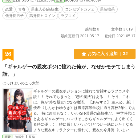
位 / 228,955件
位 / 66,405件
小説
恋愛
恋愛
青春
男主人公(高校生)
コンセプトカフェ
男装喫茶
低身長男子
高身長ヒロイン
ラブコメ
感想数 0
文字数 3,619
最終更新日 2021.05.17
登録日 2021.05.17
26
お気に入り追加
32
「ギャルゲーの親友ポジに憧れた俺が、なぜかモテてしまう
話。」
はっけよいのこっ太郎
ギャルゲーの親友ポジションに憧れて奮闘するラブコメ小
説！！ それでもきっと、”恋の魔法”はある！！ そう、これ
は、俺が”粋な親友”になる物語。 【あらすじ】 主人公、新川
優希《しんかわゆうき》は裏原高等学校に通う高校2年生であ
る。 特に趣味もなく、いわるゆ普通の高校生だ。 中学時代に
とあるギャルゲーにハマりそこからギャルゲーによく出てく
る時に優しく、時に厳しいバカだけどつい一緒にいたくなる
ような親友キャラクターに憧れて、親友の今井翼《いまいつ
ばさ》にフラグを作ったりして、ギャルゲーの親友ポジショ
恋愛
連載中
長編