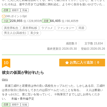
いたそれは、途中力尽きては地面に倒れ込む。ようやく自分を追いかけていたそ
れの姿をミカドは見る。まるでコスプレのような衣装、綺麗な瞳、美しい顔立
恋愛
連載中
長編
ち。「ご飯......」と、消え入りそうな声でつぶやいたその少女を、ミカドは軽い
24h.ポイント
0pt
気持ちで自分の家にあげてしまう。 これは、オタク高校生である峰島ミカド
228,955
66,405
位 / 228,955件
位 / 66,405件
小説
恋愛
と、異世界からの転生者であるラナ・シャルートによる、ドタバタの絶えない物
語。
異世界転生
異世界転移
ラブコメ
ファンタジー
同居
男主人公(高校生)
美少女
感想数 0
文字数 15,834
最終更新日 2026.05.30
登録日 2026.05.26
10
お気に入り追加
0
彼女の仮面が剥がれたら
daru
喜瀬三成叶と若鷺杏は仲の良い高校生カップルだった。しかしある日、三成叶
は杏が自分に告白をしてきたのは罰ゲームだったことを知る。 ２人は擦違い
をきっかけに、更に互いを知っていく。 ※執筆完了までしばしお待ちくださ
い。 本編＋番外編予定
恋愛
連載中
短編