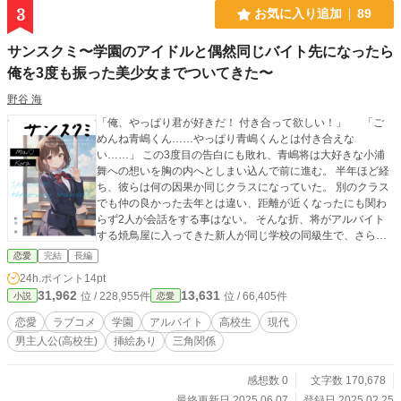
3
お気に入り追加
89
サンスクミ〜学園のアイドルと偶然同じバイト先になったら
俺を3度も振った美少女までついてきた〜
野谷 海
「俺、やっぱり君が好きだ！ 付き合って欲しい！」 「ご
めんね青嶋くん……やっぱり青嶋くんとは付き合えな
い……」 この3度目の告白にも敗れ、青嶋将は大好きな小浦
舞への想いを胸の内へとしまい込んで前に進む。 半年ほど経
ち、彼らは何の因果か同じクラスになっていた。 別のクラス
でも仲の良かった去年とは違い、距離が近くなったにも関わ
らず2人が会話をする事はない。 そんな折、将がアルバイト
する焼鳥屋に入ってきた新人が同じ学校の同級生で、さらに
は舞の親友だった。 学校とアルバイト先を巻き込んでもつれ
恋愛
完結
長編
る彼らの奇妙な三角関係ははたしてーー ⭐︎第3部より毎週月・
24h.ポイント
14pt
木・土曜日の朝7時に最新話を投稿します。 ⭐︎もしも気に入っ
31,962
13,631
位 / 228,955件
位 / 66,405件
小説
恋愛
て頂けたら、ぜひブックマークやいいね、コメントなど頂け
るととても励みになります。 ※表紙絵、挿絵はＡＩ作成で
恋愛
ラブコメ
学園
アルバイト
高校生
現代
す。 ※この作品はフィクションであり、作中に登場する人
男主人公(高校生)
挿絵あり
三角関係
物、団体等は全て架空です。
感想数 0
文字数 170,678
最終更新日 2025.06.07
登録日 2025.02.25