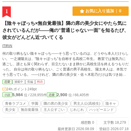
1
お気に入り追加
0
【陰キャぼっち×無自覚最強】隣の席の美少女にやたら気に
されているんだが――俺の“普通じゃない一面”を知るたび、
彼女がどんどん近づいてくる
ITIRiN
何の取り柄もない陰キャぼっち――そう思っているのは、どうやら本人だけらし
い。 一之瀬陽太は、“陰キャぼっち”を自称する高校二年生。 教室では無気力に
過ごし、誰とも深く関わらず、目立たないまま静かに高校生活を終えるつもりだ
った。 自分は何の取り柄もない、ごく普通の男子高校生。 陽太本人は、本気で
そう思っている。 ――けれど、隣の席の美少女・佐々木彩乃だけは気づき始め
ていた。 普段は何事にもやる気を見せないのに、ふとした瞬間に周囲を驚かせ
恋愛
連載中
長編
R15
る陽太。 運動でも、日常でも、ときには大人との駆け引きでも。 本人が「普
24h.ポイント
249pt
通」だと思っていることほど、まるで普通ではなかった。 最初は、ただの興味
5,984
2,900
位 / 228,955件
位 / 66,405件
小説
恋愛
だった。 けれど、陽太の新たな一面を知るたびに、彩乃の視線は彼を追うよう
になり、話しかける回数が増え、二人の距離も少しずつ近づいていく。 なぜ自
青春ラブコメ
学園
隣の席の美少女
男主人公(高校生)
陰キャ
分なんかを気にするのか分からない陽太。 自分だけが知っている彼のすごさか
美少女
無自覚最強
主人公すごい
じれじれ
ハッピーエンド
ら、目を離せなくなっていく彩乃。 誰にも気づかれなかった陰キャぼっちの本
当の姿を、隣の席の美少女だけが見つけていく。 これは、無自覚に周囲を驚か
せる少年と、そんな彼に少しずつ惹かれていく少女の、隣の席から始まる青春ラ
感想数 0
文字数 18,279
ブコメ。 ※本作は小説家になろう・カクヨムにも掲載しています。
最終更新日 2026.08.09
登録日 2026.07.18