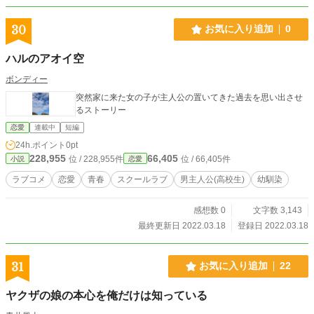
30
お気に入り追加
0
ハルのアオイ空
ボンディー
突然家に来た女の子が主人公の置いてきた過去を思い出させ
るストーリー
恋愛
連載中
短編
24h.ポイント
0pt
228,955
66,405
位 / 228,955件
位 / 66,405件
小説
恋愛
ラブコメ
恋愛
青春
スクールラブ
男主人公(高校生)
幼馴染
感想数 0
文字数 3,143
最終更新日 2022.03.18
登録日 2022.03.18
31
お気に入り追加
22
ヤクザの娘の本心を俺だけは知っている