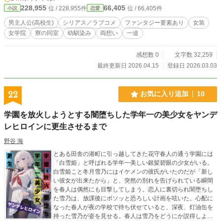
ている、事実は男女で外見は女の子同士です。 ヒロインの
228,955
66,405
位 / 228,955件
位 / 66,405件
小説
恋愛
死、毒親注意。 主人公が自分自身からヒロインを奪う表現
（BSS描写）、主人公とヒロイン以外は同性恋愛も含みま
男主人公(高校生)
シリアス／ラブコメ
ファンタジー要素あり
女装
す。 全体的に百合の雰囲気も漂いますのでご注意ください。
女学院
寮の同室
幼馴染み
両想い
一途
感想数 0
文字数 32,259
最終更新日 2026.04.15
登録日 2026.03.03
22
お気に入り追加
10
学園を放火しようとする闇堕ちした学年一の美少女をヤンデ
レヒロインに更生させるまで
野谷 海
とある田舎の港町に引っ越してきた花守春人の通う学園には
「白雪姫」と呼ばれる学年一美しい銀髪碧眼の少女がいる。
白雪姫こと冬月雪乃にはイケメンの彼氏がいたのだが「新し
い彼女が出来たから」と、突然の別れを告げられている瞬間
を春人は偶然にも目撃してしまう。恋人に裏切られ闇堕ちし
た雪乃は、放課後にボソッと恐ろしい計画を呟いた。心配に
なった春人が夜の学校で待ち伏せていると、深夜、灯油缶を
持った雪乃が姿を見せる。春人は雪乃をどうにか説得しよう