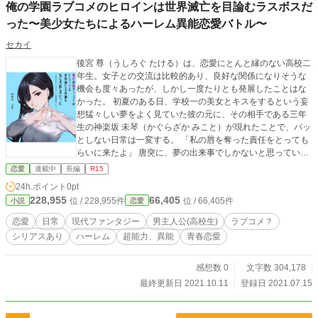
俺の学園ラブコメのヒロインは世界滅亡を目論むラスボスだ
った〜美少女たちによるハーレム異能恋愛バトル〜
セカイ
後宮 尊（うしろぐ たける）は、恋愛にとんと縁のない高校二
年生。女子との交流は比較的あり、良好な関係になりそうな
機会も度々あったが、しかし一度たりとも発展したことはな
かった。 初夏のある日、学校一の美女とキスをするという妄
想猛々しい夢をよく見ていた彼の元に、その相手である三年
生の神楽坂 未琴（かぐらざか みこと）が現れたことで、パッ
としない日常は一変する。 「私の唇を奪った責任をとっても
らいに来たよ」 唐突に、夢の出来事でしかないと思っていた
事を口にしながら、手作り弁当を振る舞ったり甲斐甲斐しく
恋愛
連載中
長編
R15
世話を焼いたりと、献身的に振る舞う未琴。 そんな彼女と触
24h.ポイント
0pt
れ合うにつれ、尊は混乱し、たじたじしながらもその魅力に
228,955
66,405
位 / 228,955件
位 / 66,405件
小説
恋愛
ゆっくりと吸い込まれていく。 その最中、陽気なギャルのク
ラスメイトや母性溢れる小柄な後輩、巨乳で眼鏡な先輩から
恋愛
日常
現代ファンタジー
男主人公(高校生)
ラブコメ？
語られる未琴の不穏な話。 彼女は、世界を混乱に貶め滅亡を
シリアスあり
ハーレム
超能力、異能
青春恋愛
目論む悪の組織の首魁にして、人類最後の敵。この世界にお
けるラスボスだという。 俄かに信じられない尊だったが、
日々の中で生じた違和感、そして未琴の野望を阻止すべく彼
感想数 0
文字数 304,178
を奪い合う『恋愛バトル』を始めた彼女たちを前に、現実を
最終更新日 2021.10.11
登録日 2021.07.15
受け入れざるを得なくなっていく……。 恋愛経験ゼロから一
転、四人の美少女に囲まれた尊は、世界の命運を分ける選択