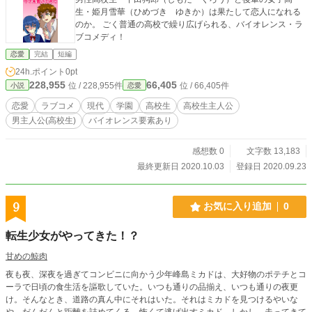
生・姫月雪華（ひめづき ゆきか）は果たして恋人になれる
のか。 ごく普通の高校で繰り広げられる、バイオレンス・ラ
ブコメディ！
恋愛
完結
短編
24h.ポイント
0pt
228,955
66,405
位 / 228,955件
位 / 66,405件
小説
恋愛
恋愛
ラブコメ
現代
学園
高校生
高校生主人公
男主人公(高校生)
バイオレンス要素あり
感想数 0
文字数 13,183
最終更新日 2020.10.03
登録日 2020.09.23
9
お気に入り追加
0
転生少女がやってきた！？
甘めの鯨肉
夜も夜、深夜を過ぎてコンビニに向かう少年峰島ミカドは、大好物のポテチとコ
ーラで日頃の食生活を謳歌していた。いつも通りの品揃え、いつも通りの夜更
け。そんなとき、道路の真ん中にそれはいた。それはミカドを見つけるやいな
や、だんだんと距離を詰めてくる。怖くて逃げ出すミカド。しかし、走ってきて