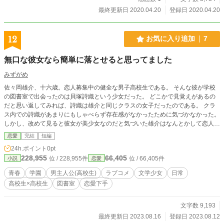
最終更新日 2020.04.20
登録日 2020.04.20
12
お気に入り追加
7
無口な彼女なら簡単に落とせると思ってました
みずがめ
佐々岡雄介、十六歳。恋人募集中の健全な男子高校生である。 そんな彼が学校
の図書室で出会ったのは貝塚詩織という少女だった。 どこかで見覚えがあるの
だと思い返してみれば、詩織は雄介と同じクラスの女子だったのである。 クラ
ス内での詩織があまりにもしゃべらず存在感がなかったために気づかなかった。
しかし、改めて見ると彼女が美少女なのだと気づいた雄介はなんとかして恋人に
しようと動くのであった。 これは無口少女と無駄に積極性のある少年による、
恋愛
完結
短編
とっても健全なラブコメものである。
24h.ポイント
0pt
228,955
66,405
位 / 228,955件
位 / 66,405件
小説
恋愛
青春
学園
男主人公(高校生)
ラブコメ
文学少女
日常
高校生×高校生
図書室
恋愛下手
文字数 9,193
最終更新日 2023.08.16
登録日 2023.08.12