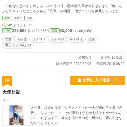
一方的な片想いから始まる二人の甘い甘い恋物語 先輩が大好きすぎる「俺」と
少しツンデレなところがある「先輩」の物語。 他サイトでも掲載しています。
恋愛
連載中
短編
24h.ポイント
0pt
228,955
66,405
位 / 228,955件
位 / 66,405件
小説
恋愛
恋愛
高校生
ラブコメ
万人向け
年下彼氏
現実
男主人公(高校生)
感想数 0
文字数 16,612
最終更新日 2019.09.08
登録日 2019.08.12
19
お気に入り追加
0
天使日記
リベ
３年前、校舎の屋上でクラスメイトの一人が僕の目の前で自
殺してしまった・・・その理由は今も考え続けるが分からな
い・・だがある日、彼女が僕の目の前に現れた 死んだはず
なのにどうして??