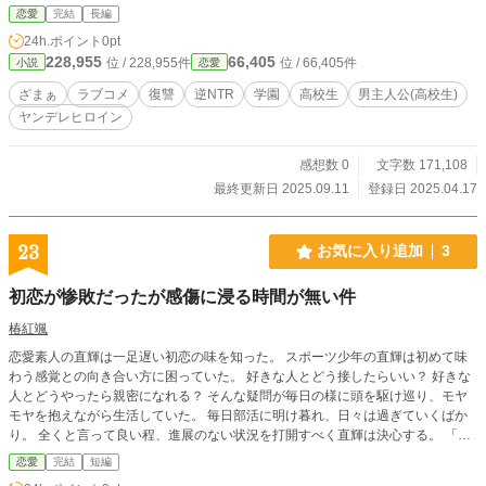
と試みるも…… 闇堕ちした美少女を更生させるべく奔走す
恋愛
完結
長編
る、超刺激的ドタバタ学園ラブコメ！ ※物騒な各話タイトル
24h.ポイント
0pt
を見て誤解されるのは嫌なので補足をすると、本作はコメデ
228,955
66,405
位 / 228,955件
位 / 66,405件
小説
恋愛
ィ色が強めの作品ですのでご安心ください。 ※この物語はフ
ィクションであり登場する人物、団体等は全て架空です。
ざまぁ
ラブコメ
復讐
逆NTR
学園
高校生
男主人公(高校生)
ヤンデレヒロイン
感想数 0
文字数 171,108
最終更新日 2025.09.11
登録日 2025.04.17
23
お気に入り追加
3
初恋が惨敗だったが感傷に浸る時間が無い件
椿紅颯
恋愛素人の直輝は一足遅い初恋の味を知った。 スポーツ少年の直輝は初めて味
わう感覚との向き合い方に困っていた。 好きな人とどう接したらいい？ 好きな
人とどうやったら親密になれる？ そんな疑問が毎日の様に頭を駆け巡り、モヤ
モヤを抱えながら生活していた。 毎日部活に明け暮れ、日々は過ぎていくばか
り。 全くと言って良い程、進展のない状況を打開すべく直輝は決心する。 「考
えてわからないなら、当たって砕けろ！」、と。 そんな真っ直ぐな少年と、水
恋愛
完結
短編
泳を研磨し合う仲間達の青春ラブコメ！ 普段はツンケンしているあの子が！？