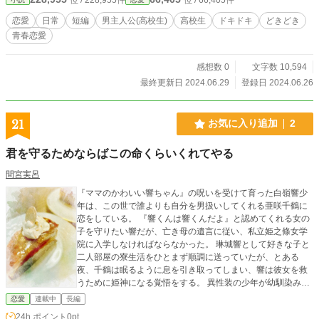
恋愛
日常
短編
男主人公(高校生)
高校生
ドキドキ
どきどき
青春恋愛
感想数 0
文字数 10,594
最終更新日 2024.06.29
登録日 2024.06.26
21
お気に入り追加
2
君を守るためならばこの命くらいくれてやる
間宮実呂
『ママのかわいい響ちゃん』の呪いを受けて育った白嶺響少
年は、この世で誰よりも自分を男扱いしてくれる亜咲千鶴に
恋をしている。 『響くんは響くんだよ』と認めてくれる女の
子を守りたい響だが、亡き母の遺言に従い、私立姫之條女学
院に入学しなければならなかった。 琳城響として好きな子と
二人部屋の寮生活をひとまず順調に送っていたが、とある
夜、千鶴は眠るように息を引き取ってしまい、響は彼女を救
うために姫神になる覚悟をする。 異性装の少年が幼馴染みに
光明を見出しながら、母親の“娘への愛”の呪縛に藻掻く男女恋
恋愛
連載中
長編
愛。 主人公は一貫して自認男ですが物語のほとんどを女装し
24h.ポイント
0pt