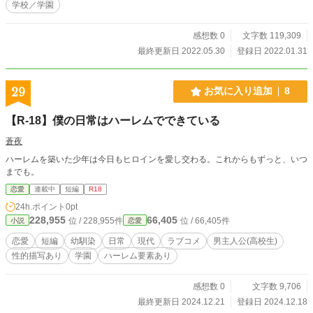
学校／学園
感想数 0
文字数 119,309
最終更新日 2022.05.30
登録日 2022.01.31
29
お気に入り追加
8
【R-18】僕の日常はハーレムでできている
蒼夜
ハーレムを築いた少年は今日もヒロインを愛し交わる。これからもずっと、いつ
までも。
恋愛
連載中
短編
R18
24h.ポイント
0pt
228,955
66,405
位 / 228,955件
位 / 66,405件
小説
恋愛
恋愛
短編
幼馴染
日常
現代
ラブコメ
男主人公(高校生)
性的描写あり
学園
ハーレム要素あり
感想数 0
文字数 9,706
最終更新日 2024.12.21
登録日 2024.12.18