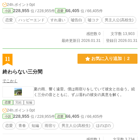
24h.ポイント
0pt
228,955
66,405
位 / 228,955件
位 / 66,405件
小説
恋愛
恋愛
ハッピーエンド
すれ違い
嘘告白
嘘コク
男主人公(高校生)
感想数 0
文字数 13,903
最終更新日 2026.01.31
登録日 2026.01.31
11
お気に入り追加
2
終わらない三分間
でこかく
夏の雨、響く遠雷。僕は雨宿りをしていて彼女と出会う。続
く三分の音とともに、ずぶ濡れの彼女の真意を解く。
恋愛
完結
短編
24h.ポイント
0pt
228,955
66,405
位 / 228,955件
位 / 66,405件
小説
恋愛
恋愛
青春
短編
雨宿り
男主人公(高校生)
ほのぼの
感想数 1
文字数 3,734