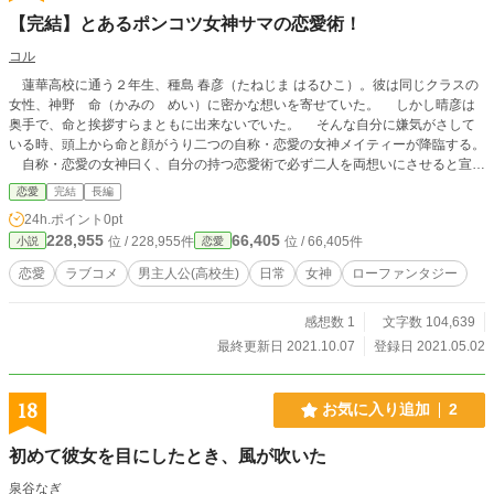
【完結】とあるポンコツ女神サマの恋愛術！
コル
蓮華高校に通う２年生、種島 春彦（たねじま はるひこ）。彼は同じクラスの
女性、神野 命（かみの めい）に密かな想いを寄せていた。 しかし晴彦は
奥手で、命と挨拶すらまともに出来ないでいた。 そんな自分に嫌気がさして
いる時、頭上から命と顔がうり二つの自称・恋愛の女神メイティーが降臨する。
自称・恋愛の女神曰く、自分の持つ恋愛術で必ず二人を両想いにさせると宣言
するのだった。 その宣言に喜ぶ晴彦だったが……これが彼にとって地獄の
恋愛
完結
長編
日々が始まる事になる。 何とこの自称・恋愛の女神サマはかなりのポンコツ
24h.ポイント
0pt
だったのだ！ 果たして晴彦は、ポンコツ女神のポンコツ恋愛術で命と両想
228,955
66,405
位 / 228,955件
位 / 66,405件
小説
恋愛
いになれるのか。 ※この作品は「小説家になろう」さん、「カクヨム」さん、
「ノベルアップ+」さん、「ノベリズム」さんとのマルチ投稿です。
恋愛
ラブコメ
男主人公(高校生)
日常
女神
ローファンタジー
感想数 1
文字数 104,639
最終更新日 2021.10.07
登録日 2021.05.02
18
お気に入り追加
2
初めて彼女を目にしたとき、風が吹いた
泉谷なぎ