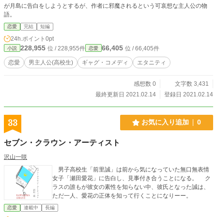
が月島に告白をしようとするが、作者に邪魔されるという可哀想な主人公の物
語。
恋愛
完結
短編
24h.ポイント
0pt
228,955
66,405
位 / 228,955件
位 / 66,405件
小説
恋愛
恋愛
男主人公(高校生)
ギャグ・コメディ
エタニティ
感想数 0
文字数 3,431
最終更新日 2021.02.14
登録日 2021.02.14
33
お気に入り追加
0
セブン・クラウン・アーティスト
沢山一咲
男子高校生「前里誠」は前から気になっていた無口無表情
女子「瀬田愛花」に告白し、見事付き合うことになる。 ク
ラスの誰もが彼女の素性を知らない中、彼氏となった誠は、
ただ一人、愛花の正体を知って行くことになりーー。
恋愛
連載中
長編