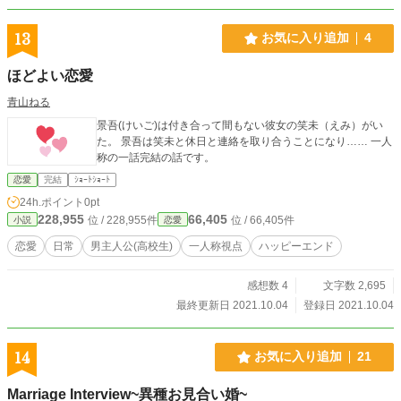
13
お気に入り追加
4
ほどよい恋愛
青山ねる
景吾(けいご)は付き合って間もない彼女の笑未（えみ）がい
た。 景吾は笑未と休日と連絡を取り合うことになり…… 一人
称の一話完結の話です。
恋愛
完結
ｼｮｰﾄｼｮｰﾄ
24h.ポイント
0pt
228,955
66,405
位 / 228,955件
位 / 66,405件
小説
恋愛
恋愛
日常
男主人公(高校生)
一人称視点
ハッピーエンド
感想数 4
文字数 2,695
最終更新日 2021.10.04
登録日 2021.10.04
14
お気に入り追加
21
Marriage Interview~異種お見合い婚~