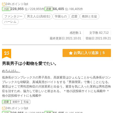
24h.ポイント
0pt
228,955
66,405
位 / 228,955件
位 / 66,405件
小説
恋愛
ファンタジー
男主人公(高校生)
学園もの
恋愛
教師と生徒
ハーレム
感想数 1
文字数 82,712
最終更新日 2021.10.01
登録日 2021.09.21
25
お気に入り追加
5
男装男子は小動物を愛でたい。
めろんぱん。
低身長がコンプレックスの男子高生、高坂紫音はひょんなことから高身長がコン
プレックスな幼馴染、真城真澄がバイトをする『男装喫茶』で働くことになる。
紫音はそこで男性恐怖症の川添茉莉と出会う。紫音を気に入った茉莉は男性恐怖
症を治すため、協力して欲しいと頼まれる。 ＊他小説投稿サイトにも掲載中 ＊
他小説投稿サイトにも掲載中
恋愛
連載中
長編
24h.ポイント
0pt
228,955
66,405