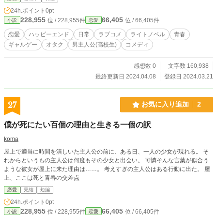
ンになろうと奮闘するのである。 しかし、彼には中学時代に
24h.ポイント
0pt
トラウマを抱えておりそのトラウマから日々逃げる生活を送
228,955
66,405
位 / 228,955件
位 / 66,405件
小説
恋愛
っていた。 そんな彼の前に学園のマドンナの朝比奈風夏《あ
さひなふうか》、過去の自分に重なる経験をして生きてきた
恋愛
ハッピーエンド
日常
ラブコメ
ライトノベル
青春
後輩の早乙女萌《さおとめもえ》、トラウマの原因で大人気
ギャルゲー
オタク
男主人公(高校生)
コメディ
読モの有栖桃花《ありすももか》など色々な人に出会うこと
で彼は確実に前に進み続けるのだ！ 優希は親友ポジになれる
のか！ 優希はトラウマを克服できるのか！ 人生に正解はな
感想数 0
文字数 160,938
い。 それでも確実に歩いていけるように。 異世界もギルドな
最終更新日 2024.04.08
登録日 2024.03.21
ければエルフ、冒険者、スライムにドラゴンも居ない！ そん
なドタバタ青春ラブコメ！！ 「ギャルゲーの親友ポジに憧れ
た俺が、なぜかモテてしまう話。」開幕‼️‼️
27
お気に入り追加
2
僕が死にたい百個の理由と生きる一個の訳
koma
屋上で適当に時間を潰しいた主人公の前に、ある日、一人の少女が現れる。 そ
れからというもの主人公は何度もその少女と出会い。 可憐そんな言葉が似合う
ような彼女が屋上に来た理由は……。 考えすぎの主人公はある行動に出た。 屋
上、ここは死と青春の交差点
恋愛
完結
短編
24h.ポイント
0pt
228,955
66,405
位 / 228,955件
位 / 66,405件
小説
恋愛