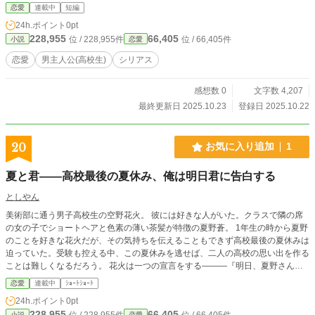
恋愛
連載中
短編
24h.ポイント
0pt
228,955
66,405
位 / 228,955件
位 / 66,405件
小説
恋愛
恋愛
男主人公(高校生)
シリアス
感想数 0
文字数 4,207
最終更新日 2025.10.23
登録日 2025.10.22
20
お気に入り追加
1
夏と君――高校最後の夏休み、俺は明日君に告白する
としやん
美術部に通う男子高校生の空野花火。 彼には好きな人がいた。クラスで隣の席
の女の子でショートヘアと色素の薄い茶髪が特徴の夏野蒼。 1年生の時から夏野
のことを好きな花火だが、その気持ちを伝えることもできず高校最後の夏休みは
迫っていた。受験も控える中、この夏休みを逃せば、二人の高校の思い出を作る
ことは難しくなるだろう。 花火は一つの宣言をする―——『明日、夏野さんに
告白する』
恋愛
連載中
ｼｮｰﾄｼｮｰﾄ
24h.ポイント
0pt
228,955
66,405
位 / 228,955件
位 / 66,405件
小説
恋愛