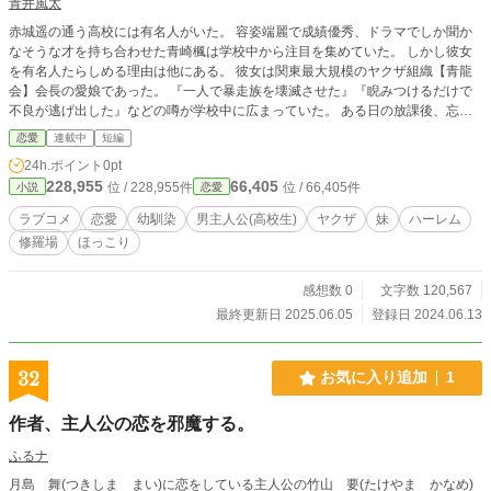
青井風太
赤城遥の通う高校には有名人がいた。 容姿端麗で成績優秀、ドラマでしか聞か
なそうな才を持ち合わせた青崎楓は学校中から注目を集めていた。 しかし彼女
を有名人たらしめる理由は他にある。 彼女は関東最大規模のヤクザ組織【青龍
会】会長の愛娘であった。 『一人で暴走族を壊滅させた』『睨みつけるだけで
不良が逃げ出した』などの噂が学校中に広まっていた。 ある日の放課後、忘れ
物を取りに教室に戻ると遥は目撃してしまう。 ぬいぐるみに話しかけているヤ
恋愛
連載中
短編
クザの娘の姿を・・・
24h.ポイント
0pt
228,955
66,405
位 / 228,955件
位 / 66,405件
小説
恋愛
ラブコメ
恋愛
幼馴染
男主人公(高校生)
ヤクザ
妹
ハーレム
修羅場
ほっこり
感想数 0
文字数 120,567
最終更新日 2025.06.05
登録日 2024.06.13
32
お気に入り追加
1
作者、主人公の恋を邪魔する。
ふるナ
月島 舞(つきしま まい)に恋をしている主人公の竹山 要(たけやま かなめ)