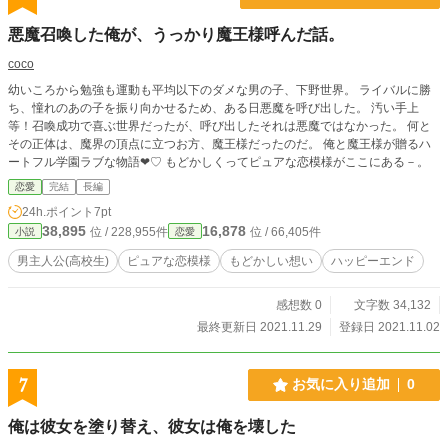
悪魔召喚した俺が、うっかり魔王様呼んだ話。
coco
幼いころから勉強も運動も平均以下のダメな男の子、下野世界。 ライバルに勝
ち、憧れのあの子を振り向かせるため、ある日悪魔を呼び出した。 汚い手上
等！召喚成功で喜ぶ世界だったが、呼び出したそれは悪魔ではなかった。 何と
その正体は、魔界の頂点に立つお方、魔王様だったのだ。 俺と魔王様が贈るハ
ートフル学園ラブな物語❤♡ もどかしくってピュアな恋模様がここにある－。
恋愛
完結
長編
24h.ポイント
7pt
38,895
16,878
位 / 228,955件
位 / 66,405件
小説
恋愛
男主人公(高校生)
ピュアな恋模様
もどかしい想い
ハッピーエンド
感想数 0
文字数 34,132
最終更新日 2021.11.29
登録日 2021.11.02
7
お気に入り追加
0
俺は彼女を塗り替え、彼女は俺を壊した