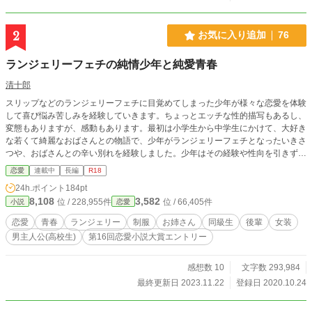
2
お気に入り追加
76
ランジェリーフェチの純情少年と純愛青春
清十郎
スリップなどのランジェリーフェチに目覚めてしまった少年が様々な恋愛を体験
して喜び悩み苦しみを経験していきます。ちょっとエッチな性的描写もあるし、
変態もありますが、感動もあります。最初は小学生から中学生にかけて、大好き
な若くて綺麗なおばさんとの物語で、少年がランジェリーフェチとなったいきさ
つや、おばさんとの辛い別れを経験しました。少年はその経験や性向を引きずっ
たなか、新たに同級生との恋愛に踏み出します。しかし、高校の２年間、愛を深
恋愛
連載中
長編
R18
めあい絆を確かめあったふたりに突然の破局が訪れ、少年は深く傷つきます。そ
24h.ポイント
184pt
の後、そんな少年の前に相次いでふたりの少女が現れ、新たな展開が始まりま
8,108
3,582
位 / 228,955件
位 / 66,405件
小説
恋愛
す。
恋愛
青春
ランジェリー
制服
お姉さん
同級生
後輩
女装
男主人公(高校生)
第16回恋愛小説大賞エントリー
感想数 10
文字数 293,984
最終更新日 2023.11.22
登録日 2020.10.24