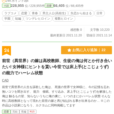
24h.ポイント
0pt
普段は他人行儀なあの子が！？ 普段は礼儀正しい御令嬢が！？ さて、これから
228,955
66,405
位 / 228,955件
位 / 66,405件
小説
恋愛
始まる物語はどんな方向へと向かって行くのでしょうか――。 当作品は、カク
ヨム様、小説家になろう様にも掲載させていただいております。
ラブコメ
恋愛
青春
男主人公(高校生)
失恋から始まる
日常
学園
短編
ツンデレヒロイン
複数ヒロイン
感想数 0
文字数 10,220
最終更新日 2021.11.20
登録日 2021.11.14
24
お気に入り追加
22
前世（異世界）の嫁は高校教師、生徒の俺は何とか付き合い
たい! 女神様にヒントを貰い今世では床上手(とこじょうず)
の能力でハーレム状態
CAD
前世で異世界の人生を謳歌した俺は、 死後の世界で女神様に、今の記憶を忘れ
無いコツを聞き出す、 能力 催眠、すり込み、床上手(とこじょうず)を解放した
俺は 触るもの皆、知らないうちに俺の虜に、いつのまにかハーレム状態 そんな
時に高校教師となって現れた前世の嫁と再び結ばれる事が出来るのか… ※この
作品は小説家になろう、カクヨムに同時掲載してます
恋愛
完結
長編
R15