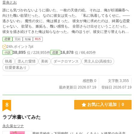
音央とお
誰にも気づかれないように描いた、一枚の天使の絵。 それは、俺が杉浦繭香へ
向けた醜い欲望だった。 なのに彼女は笑った。 「私に執着してるくせに。――
逃さないわ」 魔性の女に、俺は捕まった。 彼女が俺に求めたのは、綺麗な恋愛
じゃない。 欲望も、嫉妬も、醜い感情も。 全部さらけ出せということだった。
彼女を描き続けてきた俺は知らなかった。 俺のほうが、彼女に塗り替えられて
いくことを。
恋愛
完結
短編
R15
24h.ポイント
7pt
38,895
16,878
位 / 228,955件
位 / 66,405件
小説
恋愛
執着
歪んだ愛情
美術
ダークロマンス
男主人公(高校生)
狂愛要素あり
感想数 0
文字数 3,355
最終更新日 2026.07.19
登録日 2026.07.19
8
お気に入り追加
0
ラブ米書いてみた
永久保セツナ
男性高校生・下田狗郎（しもだ くろう）と後輩の女子高