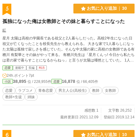
5
お気に入り追加
30
孤独になった俺は女教師とその妹と暮らすことになった
紅
星月 太陽は高校の学園長である祖父と2人暮らしだった。高校2年生になった日
祖父が亡くなったことを校長先生から教えられる。 大きな家で1人暮らしになっ
た太陽は孤独で寂しさを感じていた。そんな中太陽の家に高校の女教師である有
栖川 有梨華とその妹がやって来る。 有栖川先生は「星月くんっ! 今日から私たち
は君の家で暮らすことになるからねっ」と言うが太陽は唖然としていた。 1人暮
らしは回避することができたが女慣れしていない太陽は無事に暮らすことはでき
恋愛
連載中
長編
R15
るのか？
24h.ポイント
7pt
38,895
16,878
位 / 228,955件
位 / 66,405件
小説
恋愛
恋愛
ラブコメ
青春恋愛
男主人公(高校生)
教師
女教師
教師×生徒
姉妹
感想数 1
文字数 26,252
最終更新日 2021.12.09
登録日 2019.12.14
6
お気に入り追加
10