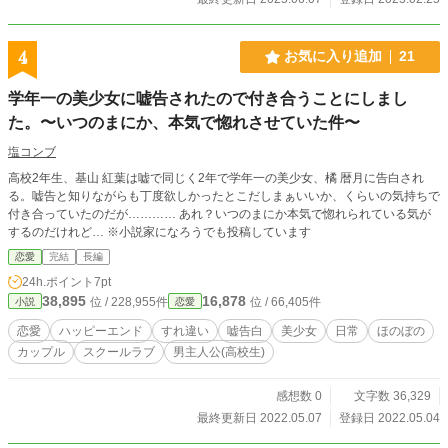
4
お気に入り追加
21
学年一の美少女に嘘告されたので付き合うことにしまし
た。〜いつのまにか、本気で惚れさせていた件〜
塩コンブ
高校2年生、基山 紅葉は嘘で同じく2年で学年一の美少女、橘 暦月に告白され
る。嘘告と知りながらも丁度欲しかったとこだしまぁいいか、くらいの気持ちで
付き合っていたのだが………… あれ？いつのまにか本気で惚れられている気が
するのだけれど… ※小説家になろうでも投稿しています
恋愛
完結
長編
24h.ポイント
7pt
38,895
16,878
位 / 228,955件
位 / 66,405件
小説
恋愛
恋愛
ハッピーエンド
すれ違い
嘘告白
美少女
日常
ほのぼの
カップル
スクールラブ
男主人公(高校生)
感想数 0
文字数 36,329
最終更新日 2022.05.07
登録日 2022.05.04