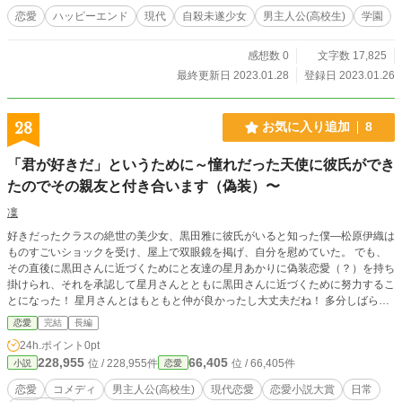
恋愛
ハッピーエンド
現代
自殺未遂少女
男主人公(高校生)
学園
感想数 0
文字数 17,825
最終更新日 2023.01.28
登録日 2023.01.26
28
お気に入り追加
8
「君が好きだ」というために～憧れだった天使に彼氏ができ
たのでその親友と付き合います（偽装）〜
凜
好きだったクラスの絶世の美少女、黒田雅に彼氏がいると知った僕―松原伊織は
ものすごいショックを受け、屋上で双眼鏡を掲げ、自分を慰めていた。 でも、
その直後に黒田さんに近づくためにと友達の星月あかりに偽装恋愛（？）を持ち
掛けられ、それを承認して星月さんとともに黒田さんに近づくために努力するこ
とになった！ 星月さんとはもともと仲が良かったし大丈夫だね！ 多分しばらく
毎日更新します。
恋愛
完結
長編
24h.ポイント
0pt
228,955
66,405
位 / 228,955件
位 / 66,405件
小説
恋愛
恋愛
コメディ
男主人公(高校生)
現代恋愛
恋愛小説大賞
日常