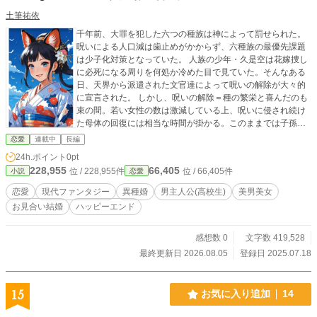
土筆祐依
千年前、大罪を犯した六つの種族は神によって罰せられた。
呪いによる人口減は歯止めがかからず、六種族の最優先課題
は少子化対策となっていた。 人族の少年・久是空は花嫁捜し
に必死になる周りを何処か冷めた目で見ていた。そんなある
日、天界から派遣された文官達によって呪いの解除が大々的
に宣言された。 しかし、呪いの解除＝種の繁栄と喜んだのも
束の間。若い女性の数は激減している上、呪いに侵され続け
た母体の回復には相当な時間が掛かる。このままでは子孫繁
栄など夢のまた夢だった。 そこで神から提案されたのは大罪
恋愛
連載中
長編
を犯す切っ掛けとなった種族・『黒狐族』の女性と、六種族
24h.ポイント
0pt
の独身男性を『友好の証』として結婚させようというもの
228,955
66,405
位 / 228,955件
位 / 66,405件
小説
恋愛
だ。 黒狐族は自慢の八人の美姫を集結させ、六種族の男性と
大々的に『お見合い』を開くと発表した。 何処か他人事のよ
恋愛
現代ファンタジー
異種婚
男主人公(高校生)
美男美女
うに聞いていた空だが、祖父が勝手に出したお見合い写真に
お見合い結婚
ハッピーエンド
よって一次審査を通過してしまう。人族代表の一人として、
空は神殿へ向かう羽目に。そこで空は黒狐族が誇る八人の美
女と出会い、ライバルとなる男性達とも友情を築いていく。
感想数 0
文字数 419,528
お見合いを通して罪を謎解き、最後に空は何を決断するの
最終更新日 2026.08.05
登録日 2025.07.18
か。異種お見合い婚始まりである。 （7/29追記）エブリスタ
様でも公開を始めました。 表紙は生成ＡＩ作で
す。可愛く描いて貰いました
15
お気に入り追加
14