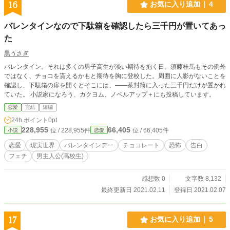
を迫られる！？ 強い心象を持って周囲に影響を与える『エモ
16
お気に入り追加
4
ーショナル・エフェクト』という特殊能力を持った少女た
ち。 美しくも恐ろしいラスボスヒロインと三人の美少女たち
バレンタインなので下駄箱を確認したら三千円が置いてあっ
が、世界の存亡をかけ、また愛する少年のハートを奪うため
た
に競い合う、ハードなローファンタジーハーレムラブコメデ
ィ！ ※バトルアクションはありません。 ※イラストがある話
黒うさぎ
がございます。絵:時々様( @_to_u_to_ ) ※他サイト（小説家
になろう・カクヨム・ノベルアッププラス）でも掲載。
バレンタイン。それは多くの男子高生が淡い期待を抱く日。須藤桂馬もその例外
ではなく、チョコを貰えるかもと期待を胸に登校した。周囲に人影がないことを
確認し、下駄箱の扉を開くとそこには、――茶封筒に入った三千円だけが置かれ
ていた。 小説家になろう、カクヨム、ノベルアップ＋にも投稿しています。
恋愛
完結
短編
24h.ポイント
0pt
228,955
66,405
位 / 228,955件
位 / 66,405件
小説
恋愛
恋愛
現実世界
バレンタインデー
チョコレート
恐怖
告白
フェチ
男主人公(高校生)
感想数 0
文字数 8,132
最終更新日 2021.02.11
登録日 2021.02.07
17
お気に入り追加
5