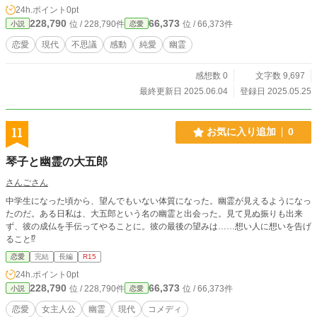
24h.ポイント
0pt
228,790
66,373
位 / 228,790件
位 / 66,373件
小説
恋愛
恋愛
現代
不思議
感動
純愛
幽霊
感想数 0
文字数 9,697
最終更新日 2025.06.04
登録日 2025.05.25
11
お気に入り追加
0
琴子と幽霊の大五郎
さんごさん
中学生になった頃から、望んでもいない体質になった。幽霊が見えるようになっ
たのだ。ある日私は、大五郎という名の幽霊と出会った。見て見ぬ振りも出来
ず、彼の成仏を手伝ってやることに。彼の最後の望みは……想い人に想いを告げ
ること⁉
恋愛
完結
長編
R15
24h.ポイント
0pt
228,790
66,373
位 / 228,790件
位 / 66,373件
小説
恋愛
恋愛
女主人公
幽霊
現代
コメディ