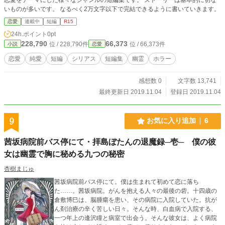
いものが多いです。 なるべく2万文字以下で完結できるように書いていきます。
恋愛
連載中
短編
R15
24h.ポイント
0pt
228,790
66,373
位 / 228,790件
位 / 66,373件
小説
恋愛
恋愛
純愛
短編
シリアス
短編集
幽霊
ホラー
感想数 0
文字数 13,741
最終更新日 2019.11.04
登録日 2019.11.04
9
お気に入り追加
6
茜坂病院前バス停にて・拝島ぼたんの退魔録─壱─ 僕の彼
女は幽霊で胸に秘める九つの秘密
杏樹まじゅ
茜坂病院前バス停にて。僕は生まれて初めて恋に落ち
た……。茜坂病院。がんを抱える人々の最後の砦。十四歳の
倉敷博巳は、脳腫瘍を患い、その病院に入院していた。抗が
ん剤治療の辛く苦しい日々。そんな時、白血病で入院する、
一つ年上の逢沢瞳と病室で出会う。そんな彼女は、よく病院