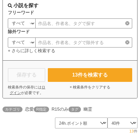
小説を探す
フリーワード
除外ワード
+ さらに詳しく検索する
保存する
13
件を検索する
検索条件の保存には
ロ
× 検索条件をクリアする
グイン
が必要です。
恋愛
R15のみ
幽霊
カテゴリ
R指定
タグ
13
件