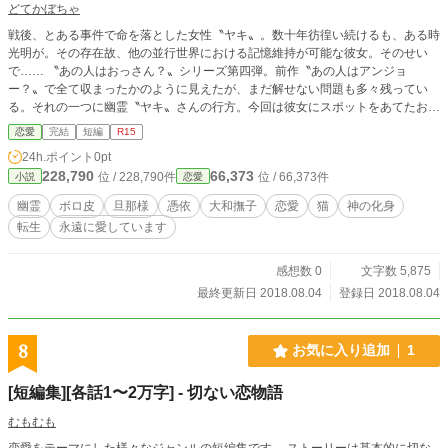
どてかぼちゃ
戦後、とある事件で命を落とした女性〝ヤキ〟。数十年彷徨い続けるも、ある時
光明が。その存在故、他の並行世界における記憶維持が可能な彼女。そのせい
で…… 〝あの人はおっさん？〟シリーズ第四弾。前作〝あの人はアンジョ
ー？〟で全て収まったかのように見えたが、まだ解せない問題も多々残ってい
る。それの一つに幽霊〝ヤキ〟さんの行方。今回は彼女にスポットをあてたお話
です。（あの人シリーズはカクヨム様にて掲載） 以上を踏まえて、『早咲き
恋愛
完結
短編
R15
の向日葵と遅れた夏休み』を楽しんでいただけたらなと思います。
24h.ポイント
0pt
228,790
66,373
位 / 228,790件
位 / 66,373件
小説
恋愛
幽霊
ボロ皮
旦那様
憑依
大和撫子
恋愛
猫
神の化身
転生
永遠に愛しています
感想数 0
文字数 5,875
最終更新日 2018.08.04
登録日 2018.08.04
8
お気に入り追加
1
[短編集][各話1〜2万字] - 切ない恋物語
むもむも
恋愛をテーマにした様々なジャンルの短編集です。 ストーリーは基本的に切な