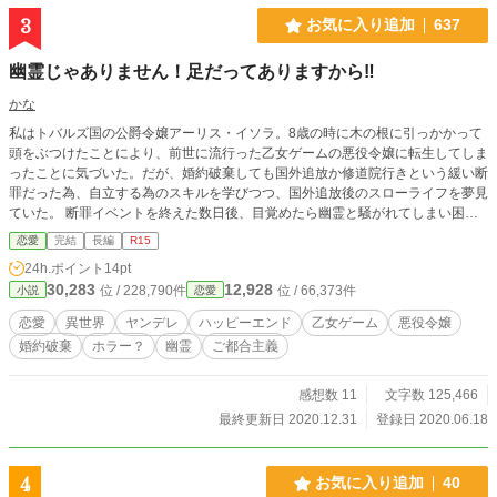
3
お気に入り追加
637
幽霊じゃありません！足だってありますから‼
かな
私はトバルズ国の公爵令嬢アーリス・イソラ。8歳の時に木の根に引っかかって
頭をぶつけたことにより、前世に流行った乙女ゲームの悪役令嬢に転生してしま
ったことに気づいた。だが、婚約破棄しても国外追放か修道院行きという緩い断
罪だった為、自立する為のスキルを学びつつ、国外追放後のスローライフを夢見
ていた。 断罪イベントを終えた数日後、目覚めたら幽霊と騒がれてしまい困惑
することに…。えっ？私、生きてますけど ※ご都合主義はご愛嬌ということで
恋愛
完結
長編
R15
見逃してください(*･ω･)*_ _)ﾍﾟｺﾘ ※遅筆なので、ゆっくり更新になるかもしれ
24h.ポイント
14pt
ません。
30,283
12,928
位 / 228,790件
位 / 66,373件
小説
恋愛
恋愛
異世界
ヤンデレ
ハッピーエンド
乙女ゲーム
悪役令嬢
婚約破棄
ホラー？
幽霊
ご都合主義
感想数 11
文字数 125,466
最終更新日 2020.12.31
登録日 2020.06.18
4
お気に入り追加
40