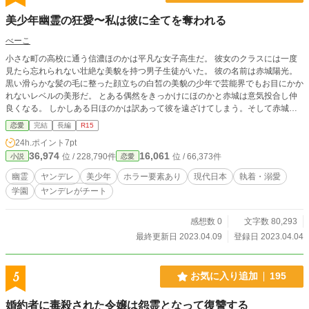
美少年幽霊の狂愛〜私は彼に全てを奪われる
べーこ
小さな町の高校に通う信濃ほのかは平凡な女子高生だ。 彼女のクラスには一度
見たら忘れられない壮絶な美貌を持つ男子生徒がいた。 彼の名前は赤城陽光。
黒い滑らかな髪の毛に整った顔立ちの白皙の美貌の少年で芸能界でもお目にかか
れないレベルの美形だ。 とある偶然をきっかけにほのかと赤城は意気投合し仲
良くなる。 しかしある日ほのかは訳あって彼を遠ざけてしまう。そして赤城が
ほのかに淡い恋心を抱いてるのをほのかは知らなかった。 不慮の事故で亡くな
恋愛
完結
長編
R15
った赤城は淡い恋心が独占欲と執着心に塗れてしまい悪霊となってほのかの元へ
24h.ポイント
7pt
と現れた 絶世の美少年幽霊ヤンデレと臆病なヒロインの物語です。 つよつよヤ
36,974
16,061
位 / 228,790件
位 / 66,373件
小説
恋愛
ンデレに何もかも奪われて人生を引っ掻き回される連作短編です
幽霊
ヤンデレ
美少年
ホラー要素あり
現代日本
執着・溺愛
学園
ヤンデレがチート
感想数 0
文字数 80,293
最終更新日 2023.04.09
登録日 2023.04.04
5
お気に入り追加
195
婚約者に毒殺された令嬢は怨霊となって復讐する