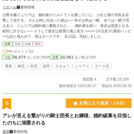
リオール
書籍情報
公爵令嬢ジュリアは、婚約者のリルドランを愛していた。 けれど彼の浮気を目
撃して涙する。 そんな時に出会った彼は── 幸せな時は一瞬。 全ては一瞬で消
え去り、ジュリアは婚約者に毒殺された…… 婚約者を呪い、彼女は怨霊となる
絶対に許さない── そうして彼女は復讐の鬼と化す ===== [※注意※] 最初ハッピ
ーな話と思わせて、実はダークです。 全12話。完結しました。
恋愛
完結
短編
R15
24h.ポイント
7pt
36,974
16,061
位 / 228,790件
位 / 66,373件
小説
恋愛
毒殺
幽霊
怨霊
復讐
ざまぁ？
シリアス
ダーク話
感想数 4
文字数 25,268
最終更新日 2020.06.27
登録日 2020.06.20
6
お気に入り追加
2,612
アレが見える繋がりの騎士団長とお嬢様、婚約破棄を目指し
たのちに溺愛される
蓮恭
書籍情報