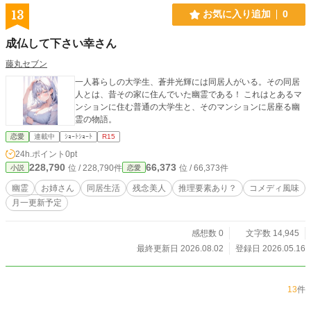
13
お気に入り追加
0
成仏して下さい幸さん
藤丸セブン
一人暮らしの大学生、蒼井光輝には同居人がいる。その同居
人とは、昔その家に住んでいた幽霊である！ これはとあるマ
ンションに住む普通の大学生と、そのマンションに居座る幽
霊の物語。
恋愛
連載中
ｼｮｰﾄｼｮｰﾄ
R15
24h.ポイント
0pt
228,790
66,373
位 / 228,790件
位 / 66,373件
小説
恋愛
幽霊
お姉さん
同居生活
残念美人
推理要素あり？
コメディ風味
月一更新予定
感想数 0
文字数 14,945
最終更新日 2026.08.02
登録日 2026.05.16
13
件