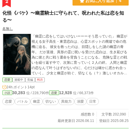
2
お気に入り追加
4
化怪《バケ》〜幽霊騎士に守られて、呪われた私は恋を知
る〜
名無し
「幽霊に恋をしてはいけないーーーそう思っていた」 幽霊が
視える女子高生・東雲恋白は、心霊スポットの廃墟で命の危
機に迫る。 彼女を救ったのは、目隠しをした謎の幽霊の青
年。 だが直後、異形の霊に呪いを受けた恋白は、生き延びる
為に彼と共に戦う運命を背負うことになる。 危険な霊との戦
いを繰り返す中で、次第に育っていく２人の絆。 人間と幽霊
の恋なんて叶うはずがないのに、心だけは確かに惹かれ合っ
ていく。 少女と幽霊が紡ぐ、切なくも（？）激しいオカル
ト・ラブバトルストーリー。
恋愛
連載中
長編
R15
24h.ポイント
14pt
30,283
12,928
位 / 228,790件
位 / 66,373件
小説
恋愛
恋愛
バトル
幽霊
切ない
異能力
溺愛
日常
感想数 0
文字数 202,090
最終更新日 2026.06.11
登録日 2025.08.25