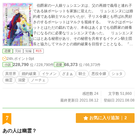
伯爵家の一人娘リュシエンヌは、父の再婚で義母と連れ子
である妹ポーレットを家族に迎えた。 リュシエンヌには婚
約者である騎士マルクがいたが、子リス令嬢とも呼ばれ男好
きのするポーレットはマルクを籠絡する。 マルクはポーレ
ットとはただの戯れであり、本命はあくまでも伯爵家の婿養
子になるのに必要なリュシエンヌであった。 リュシエンヌ
にはとある秘密があり、その秘密を共有するイケメン騎士団
長と協力してマルクとの婚約破棄を目指すこととなる。 『カ
クヨム』『なろう』様にも掲載中です。
恋愛
完結
短編
R15
24h.ポイント
0pt
228,790
66,373
位 / 228,790件
位 / 66,373件
小説
恋愛
異世界
婚約破棄
イケメン
ざまぁ
騎士
悪役令嬢
ショタ
幽霊
溺愛
ノーチェ
感想数 24
文字数 51,860
最終更新日 2021.08.12
登録日 2021.08.08
7
お気に入り追加
2
あの人は幽霊？