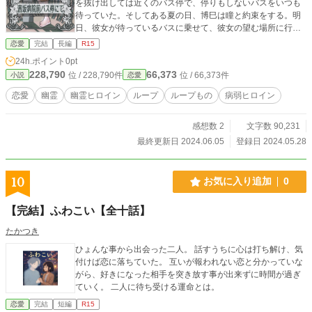
を抜け出しては近くのバス停で、停りもしないバスをいつも
待っていた。そしてある夏の日、博巳は瞳と約束をする。明
日、彼女が待っているバスに乗せて、彼女の望む場所に行こ
う、と── ※この作品は「小説家になろう」様、「カクヨ
恋愛
完結
長編
R15
ム」様、「ノベルデイズ」様、「ノベルアップ＋」様、「エ
24h.ポイント
0pt
ブリスタ」様、「ステキブンゲイ」様にも連載しておりま
228,790
66,373
位 / 228,790件
位 / 66,373件
小説
恋愛
す。
恋愛
幽霊
幽霊ヒロイン
ループ
ループもの
病弱ヒロイン
感想数 2
文字数 90,231
最終更新日 2024.06.05
登録日 2024.05.28
10
お気に入り追加
0
【完結】ふわこい【全十話】
たかつき
ひょんな事から出会った二人。 話すうちに心は打ち解け、気
付けば恋に落ちていた。 互いが報われない恋と分かっていな
がら、好きになった相手を突き放す事が出来ずに時間が過ぎ
ていく。 二人に待ち受ける運命とは。
恋愛
完結
短編
R15