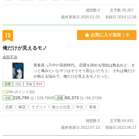
感想数 0
文字数 35,367
最終更新日 2020.01.05
登録日 2019.12.28
12
お気に入り追加
0
俺だけが見えるモノ
未田不決
青春真っ只中の高校時代。 恋愛を諦める理由は数あれど、き
っと俺みたいなヤツはそうそう居ないだろう。 それは俺だけ
が抱える悩みで、俺だけが見えるモノだった。
恋愛
完結
長編
R15
24h.ポイント
0pt
228,790
66,373
位 / 228,790件
位 / 66,373件
小説
恋愛
恋愛
幽霊
ラブコメ
微エロ注意
学生
青春
感想数 0
文字数 64,931
最終更新日 2022.07.13
登録日 2022.06.17