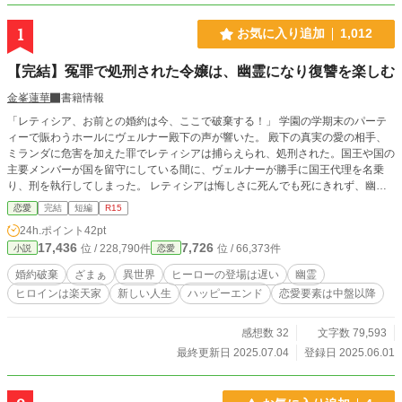
1
お気に入り追加
1,012
【完結】冤罪で処刑された令嬢は、幽霊になり復讐を楽しむ
金峯蓮華
書籍情報
「レティシア、お前との婚約は今、ここで破棄する！」 学園の学期末のパーテ
ィーで賑わうホールにヴェルナー殿下の声が響いた。 殿下の真実の愛の相手、
ミランダに危害を加えた罪でレティシアは捕らえられ、処刑された。国王や国の
主要メンバーが国を留守にしている間に、ヴェルナーが勝手に国王代理を名乗
り、刑を執行してしまった。 レティシアは悔しさに死んでも死にきれず、幽霊
となり復讐を誓う。 独自のファンタジーの世界のお話です。 残酷なシーンや表
恋愛
完結
短編
R15
現が出てくるのでＲ１５にしています。 誤字脱字あります。見つけ次第、こっ
24h.ポイント
42pt
そり修正致します。
17,436
7,726
位 / 228,790件
位 / 66,373件
小説
恋愛
婚約破棄
ざまぁ
異世界
ヒーローの登場は遅い
幽霊
ヒロインは楽天家
新しい人生
ハッピーエンド
恋愛要素は中盤以降
感想数 32
文字数 79,593
最終更新日 2025.07.04
登録日 2025.06.01