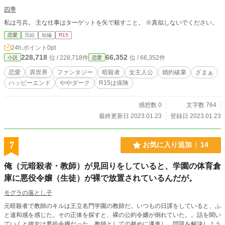
四季
私は弓兵。 主な仕事はターゲットを矢で殺すこと。 ※真似しないでください。
恋愛
完結
短編
R15
24h.ポイント
0pt
228,718
66,352
位 / 228,718件
位 / 66,352件
小説
恋愛
恋愛
異世界
ファンタジー
暗殺者
女主人公
婚約破棄
ざまぁ
ハッピーエンド
ややダーク
R15は保険
感想数 0
文字数 764
最終更新日 2023.01.23
登録日 2023.01.23
7
お気に入り追加
14
俺（元暗殺者・教師）が見回りをしていると、学園の体育倉
庫に悪役令嬢（生徒）が裸で放置されているんだが。
モグラの落とし子
元暗殺者で教師のキルは王立名門学園の教師だ。いつもの日課をしていると、ふ
と違和感を感じた。その正体を探すと、裸の公約令嬢が倒れていた。。話を聞い
ていくと彼女は悪役令嬢だった。教師としての努めに邁進し、問題を解決しよう