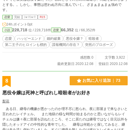
とする。。しかし、事態は想わぬ方向に進んでいく。 ざまぁまぁまぁ強めで
す。
恋愛
完結
ｼｮｰﾄｼｮｰﾄ
R15
24h.ポイント
0pt
228,718
66,352
位 / 228,718件
位 / 66,352件
小説
恋愛
恋愛
ハッピーエンド
婚約破棄
悪役令嬢？
暗殺者
第二王子のヒロインも標的
諜報機関の存在？
突然のプロポーズ
感想数 0
文字数 3,922
最終更新日 2020.12.08
登録日 2020.12.08
8
お気に入り追加
73
悪役令嬢は死神と呼ばれし暗殺者がお好き
梨花
ある日、継母の機嫌が悪かったのか理不尽に怒られ、夜に部屋まで来なさいと
言われたレイチェル。 また地獄の様な時間が始まるのかと思いながらもレイ
チェルは嫌々夜に部屋を訪ねたところ、そこに居たのは継母ではなく目元以外を
隠したオッドアイの中性的な青年でした。 継母は何処かと探してみると、継
母は血を流し倒れていました。すぐに継母を殺したのは彼だとレイチェルはすぐ