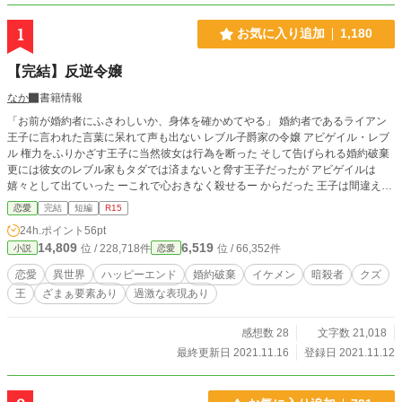
1
お気に入り追加
1,180
【完結】反逆令嬢
なか
書籍情報
「お前が婚約者にふさわしいか、身体を確かめてやる」 婚約者であるライアン
王子に言われた言葉に呆れて声も出ない レブル子爵家の令嬢 アビゲイル・レブ
ル 権力をふりかざす王子に当然彼女は行為を断った そして告げられる婚約破棄
更には彼女のレブル家もタダでは済まないと脅す王子だったが アビゲイルは
嬉々として出ていった ーこれで心おきなく殺せるー からだった 王子は間違えて
いた 彼女は、レブル家はただの貴族ではなかった 血の滴るナイフを見て笑う そ
恋愛
完結
短編
R15
んな彼女が初めて恋する相手とは
24h.ポイント
56pt
14,809
6,519
位 / 228,718件
位 / 66,352件
小説
恋愛
恋愛
異世界
ハッピーエンド
婚約破棄
イケメン
暗殺者
クズ
王
ざまぁ要素あり
過激な表現あり
感想数 28
文字数 21,018
最終更新日 2021.11.16
登録日 2021.11.12