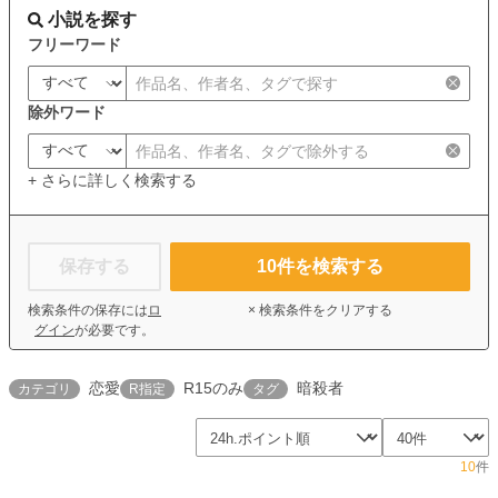
小説を探す
フリーワード
除外ワード
+ さらに詳しく検索する
保存する
10
件を検索する
検索条件の保存には
ロ
× 検索条件をクリアする
グイン
が必要です。
恋愛
R15のみ
暗殺者
カテゴリ
R指定
タグ
10
件