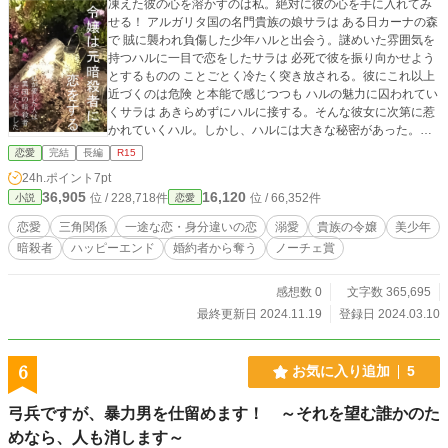
凍えた彼の心を溶かすのは私。絶対に彼の心を手に入れてみ
せる！ アルガリタ国の名門貴族の娘サラは ある日カーナの森
で 賊に襲われ負傷した少年ハルと出会う。謎めいた雰囲気を
持つハルに一目で恋をしたサラは 必死で彼を振り向かせよう
とするものの ことごとく冷たく突き放される。彼にこれ以上
近づくのは危険 と本能で感じつつも ハルの魅力に囚われてい
くサラは あきらめずにハルに接する。そんな彼女に次第に惹
かれていくハル。しかし、ハルには大きな秘密があった。そ
れは ハルの正体は異国の元エリート暗殺者であったというこ
恋愛
完結
長編
R15
と。 サラに惹かれ始めていることに気づいたハル。彼女の何
24h.ポイント
7pt
もかもを奪いたいほどの激情に心を揺らしながらも 過去に縛
36,905
16,120
位 / 228,718件
位 / 66,352件
小説
恋愛
られ 気持ちを受け入れられずに葛藤する。数えきれないほど
の人を殺し 罪で汚れた手で無垢な少女を抱きしめる資格はあ
恋愛
三角関係
一途な恋・身分違いの恋
溺愛
貴族の令嬢
美少年
るのか。己のうちに潜む暗殺者としての本性を知り サラの思
暗殺者
ハッピーエンド
婚約者から奪う
ノーチェ賞
いが離れてしまうのではとハルは恐れていた。 そんな元暗殺
者と貴族の令嬢の恋の行方は？
感想数 0
文字数 365,695
最終更新日 2024.11.19
登録日 2024.03.10
6
お気に入り追加
5
弓兵ですが、暴力男を仕留めます！ ～それを望む誰かのた
めなら、人も消します～