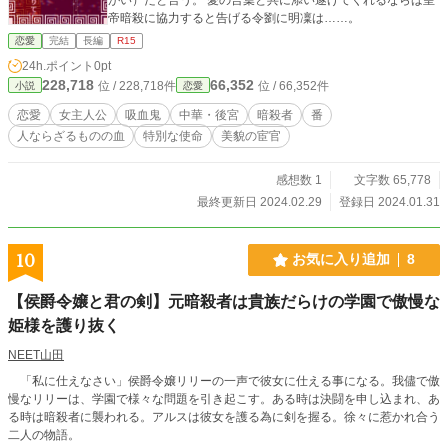
帝暗殺に協力すると告げる令劉に明凜は……。
恋愛
完結
長編
R15
24h.ポイント
0pt
228,718
66,352
位 / 228,718件
位 / 66,352件
小説
恋愛
恋愛
女主人公
吸血鬼
中華・後宮
暗殺者
番
人ならざるものの血
特別な使命
美貌の宦官
感想数 1
文字数 65,778
最終更新日 2024.02.29
登録日 2024.01.31
10
お気に入り追加
8
【侯爵令嬢と君の剣】元暗殺者は貴族だらけの学園で傲慢な
姫様を護り抜く
NEET山田
「私に仕えなさい」侯爵令嬢リリーの一声で彼女に仕える事になる。我儘で傲
慢なリリーは、学園で様々な問題を引き起こす。ある時は決闘を申し込まれ、あ
る時は暗殺者に襲われる。アルスは彼女を護る為に剣を握る。徐々に惹かれ合う
二人の物語。