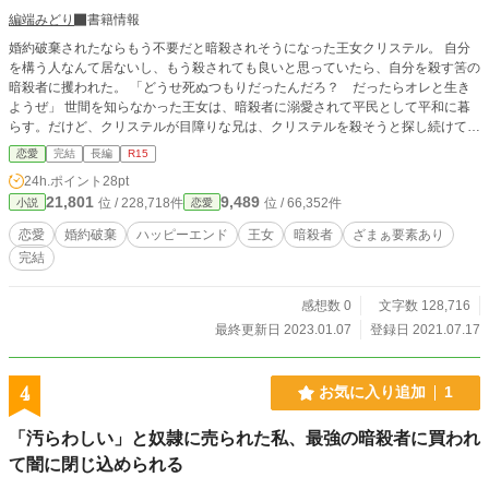
編端みどり
書籍情報
婚約破棄されたならもう不要だと暗殺されそうになった王女クリステル。 自分
を構う人なんて居ないし、もう殺されても良いと思っていたら、自分を殺す筈の
暗殺者に攫われた。 「どうせ死ぬつもりだったんだろ？ だったらオレと生き
ようぜ」 世間を知らなかった王女は、暗殺者に溺愛されて平民として平和に暮
らす。だけど、クリステルが目障りな兄は、クリステルを殺そうと探し続けてい
た。
恋愛
完結
長編
R15
24h.ポイント
28pt
21,801
9,489
位 / 228,718件
位 / 66,352件
小説
恋愛
恋愛
婚約破棄
ハッピーエンド
王女
暗殺者
ざまぁ要素あり
完結
感想数 0
文字数 128,716
最終更新日 2023.01.07
登録日 2021.07.17
4
お気に入り追加
1
「汚らわしい」と奴隷に売られた私、最強の暗殺者に買われ
て闇に閉じ込められる