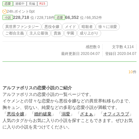
恋愛
連載中
長編
R15
24h.ポイント
0pt
228,718
66,352
位 / 228,718件
位 / 66,352件
小説
恋愛
異世界ファンタジー
悪役令嬢
メイド
暗殺者
徐々に溺愛
ご都合主義
主人公最強
貴族
学園
成り上がり
感想数 0
文字数 4,114
最終更新日 2020.04.07
登録日 2020.04.07
10
件
アルファポリスの恋愛小説のご紹介
アルファポリスの恋愛小説の一覧ページです。
イケメンとの甘々な恋愛から悪役令嬢などの異世界転移ものまで、
胸キュン、切ない、純愛などの多彩な恋愛小説が満載です。
「
悪役令嬢
」 「
婚約破棄
」 「
溺愛
」 「
ざまぁ
」 「
オフィスラブ
」
人気のタグからお気に入りの小説を探すこともできます。ぜひお気
に入りの小説を見つけてください。