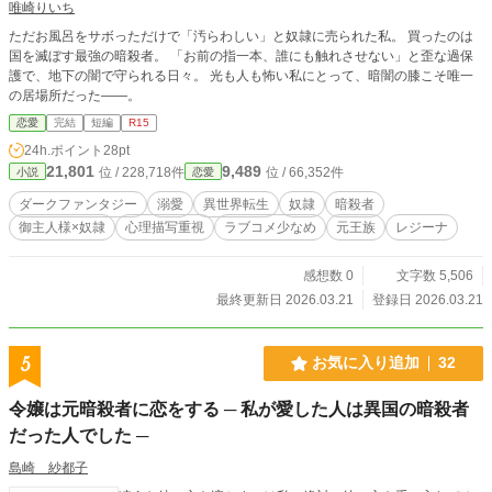
唯崎りいち
ただお風呂をサボっただけで「汚らわしい」と奴隷に売られた私。 買ったのは
国を滅ぼす最強の暗殺者。 「お前の指一本、誰にも触れさせない」と歪な過保
護で、地下の闇で守られる日々。 光も人も怖い私にとって、暗闇の膝こそ唯一
の居場所だった――。
恋愛
完結
短編
R15
24h.ポイント
28pt
21,801
9,489
位 / 228,718件
位 / 66,352件
小説
恋愛
ダークファンタジー
溺愛
異世界転生
奴隷
暗殺者
御主人様×奴隷
心理描写重視
ラブコメ少なめ
元王族
レジーナ
感想数 0
文字数 5,506
最終更新日 2026.03.21
登録日 2026.03.21
5
お気に入り追加
32
令嬢は元暗殺者に恋をする ─ 私が愛した人は異国の暗殺者
だった人でした ─
島崎 紗都子