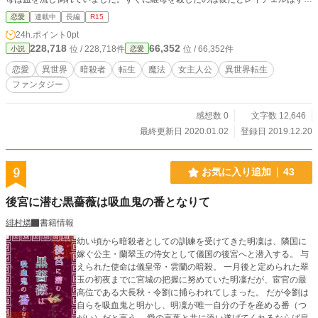
に理解しました。 彼はじっとレイチェルを見つめ、 「俺が見えるの？それ
恋愛
連載中
長編
R15
に………悲鳴、あげなくていいの？」 と、少し目を見開き問いかけました。
24h.ポイント
0pt
レイチェルは、 「その人はいつも私を打つもの。きっと私以外にも何かし
228,718
66,352
位 / 228,718件
位 / 66,352件
小説
恋愛
て恨みでも買ったのよ」 と答えました。 「そんなことより、貴方のことを
知りたいわ。何故貴方は私に自分が見えるのかって聞いたの？お名前は？」
恋愛
異世界
暗殺者
転生
魔法
女主人公
異世界転生
彼は少し首を傾げ、 「………ナイ」 「ナイ？ナイっていうのね！私はヒー
ファンタジー
ル公爵家長女のレイチェル・ヒールよ。レイって呼んで？ところで、ナイの目は
オッドアイなのね。赤と金でとっても綺麗！」 と言うと、ナイは 「………
そんなこと、初めて言われた」 と、目元を赤らめました。 その表情を見た
感想数 0
文字数 12,646
レイチェルは、胸を高鳴らせたのでした。 これは、乙女ゲームの悪役令嬢に
最終更新日 2020.01.02
登録日 2019.12.20
転生してしまった少女と、そこにいてもいないものとして扱われていた、いずれ
死神と呼ばれる暗殺者の少年の物語。 亀更新です。ごめんなさい(_ _;)
9
お気に入り追加
43
後宮に潜む黒薔薇は吸血鬼の番となりて
緋村燐
書籍情報
幼い頃から暗殺者としての訓練を受けてきた明凜は、隣国に
嫁ぐ公主・蘭翠玉の侍女として儀国の後宮へと潜入する。 与
えられた使命は儀皇帝・雲蘭の暗殺。 一月後と定められた翠
玉の初夜までに宮城の把握に努めていた明凜だが、宦官の最
高位である大長秋・令劉に捕らわれてしまった。 だが令劉は
自らを吸血鬼と明かし、明凜が唯一自分の子を産める番（つ
がい）だと言う。 愛の言葉と共に添い遂げてくれるならば皇