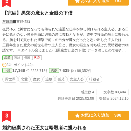
2
お気に入り追加
791
【完結】黒茨の魔女と金眼の下僕
灰銀猫
書籍情報
孤児ゆえに神官になっても侮られて過重な仕事を押し付けられる主人公。ある日
身に覚えのない噂を理由に辺境の砦に異動となるが、道中で護衛の騎士に襲われ
る。胸を剣で貫かれた衝撃で前世の自分が魔女だったと思い出した主人公は……
三百年生きた魔女の前世を持つ主人公と、魔女の転生を待ち続けた元暗殺者の物
語です。 ※タイトル変えました(旧黒魔女と金の下僕) データ消したので書き直
して投稿再開します。 ふんわり設定のご都合主義の話なので、広いお心でお読
恋愛
完結
長編
R15
みください。
24h.ポイント
42pt
17,169
7,639
位 / 228,718件
位 / 66,352件
小説
恋愛
異世界
恋愛
魔女
追放
孤児
女主人公
暗殺者
感想数 4
文字数 83,404
最終更新日 2025.02.09
登録日 2024.12.10
3
お気に入り追加
996
婚約破棄された王女は暗殺者に攫われる