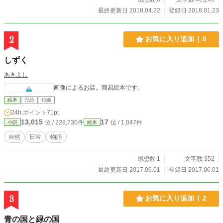
していたのである。 ハニワン達を呼び起こした鶴亀＆亀鶴
最終更新日 2018.04.22
登録日 2018.01.23
は月に帰るためのエネルギーを蓄える為に少しの間休眠を取
ることにした。（月から地球までの片道だけでもかなりのエ
ネルギーを使う為） その一方では目覚まし年計と言う目覚
2
お気に入り追加
0
まし時計（1000年単位の目覚ましｗ以降千年計と呼ぶ）の寝
坊？に因って1８年もの遅れをしつつ比類無きハーブの精霊を
しずく
呼び覚ますのであった♪ 約2000年の眠りから覚めたトゥル
シーの精霊トゥル・ポンは突然の騒音に驚き目覚まし千年計
あきよし
を必殺技で焦げ焦げの状態にしてしまうのであるが・・・と
画像によるお話。簡易絵本です。
ってもタフな千年計は即座にバージョンアップをするのであ
ったｗｗ そんなこんなで新たな2000年紀が始まろうとして
絵本
完結
短編
いたのであった。（ホントかいｗ）
24h.ポイント
71pt
13,015
17
位 / 228,730件
位 / 1,047件
小説
絵本
自然
日常
物語
感想数 1
文字数 352
最終更新日 2017.06.01
登録日 2017.06.01
3
お気に入り追加
2
青の国と緑の国