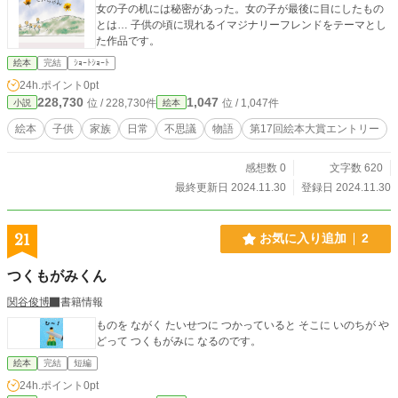
女の子の机には秘密があった。女の子が最後に目にしたもの
とは… 子供の頃に現れるイマジナリーフレンドをテーマとし
た作品です。
絵本
完結
ｼｮｰﾄｼｮｰﾄ
24h.ポイント
0pt
228,730
1,047
位 / 228,730件
位 / 1,047件
小説
絵本
絵本
子供
家族
日常
不思議
物語
第17回絵本大賞エントリー
感想数 0
文字数 620
最終更新日 2024.11.30
登録日 2024.11.30
21
お気に入り追加
2
つくもがみくん
関谷俊博
書籍情報
ものを ながく たいせつに つかっていると そこに いのちが や
どって つくもがみに なるのです。
絵本
完結
短編
24h.ポイント
0pt