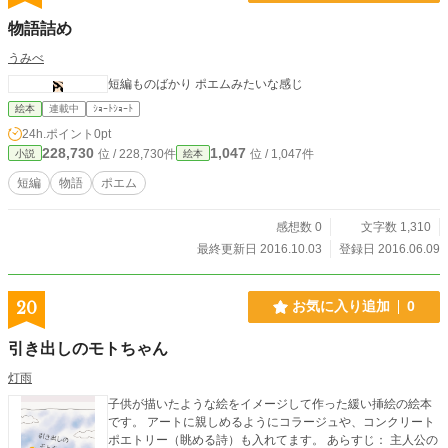
物語詰め
うみべ
短編ものばかり ポエムみたいな感じ
絵本
連載中
ｼｮｰﾄｼｮｰﾄ
24h.ポイント
0pt
228,730
1,047
位 / 228,730件
位 / 1,047件
小説
絵本
短編
物語
ポエム
感想数 0
文字数 1,310
最終更新日 2016.10.03
登録日 2016.06.09
20
お気に入り追加
0
引き出しのモトちゃん
灯雨
子供が描いたような絵をイメージして作った緩い挿絵の絵本
です。 アートに親しめるようにコラージュや、コンクリート
ポエトリー（眺める詩）も入れてます。 あらすじ： 主人公の