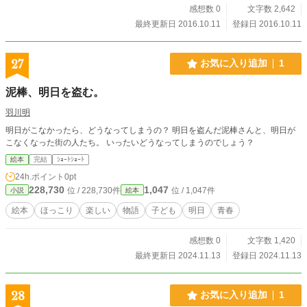
感想数 0
文字数 2,642
最終更新日 2016.10.11
登録日 2016.10.11
27
お気に入り追加
1
泥棒、明日を盗む。
羽川明
明日がこなかったら、どうなってしまうの？ 明日を盗んだ泥棒さんと、明日が
こなくなった街の人たち。 いったいどうなってしまうのでしょう？
絵本
完結
ｼｮｰﾄｼｮｰﾄ
24h.ポイント
0pt
228,730
1,047
位 / 228,730件
位 / 1,047件
小説
絵本
絵本
ほっこり
楽しい
物語
子ども
明日
青春
感想数 0
文字数 1,420
最終更新日 2024.11.13
登録日 2024.11.13
28
お気に入り追加
1