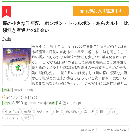
1
お気に入り追加
4
森の小さな千年記 ポンポン・トゥルポン・あらカルト 比
類無き者達との出会い
Pyxis
あらすじ 数千年に一度（2000年周期？）目覚めると言われ
る精霊達の目覚めがある年の早春に起こる。 時を同じくして
月の番人であるかぐや姫達の活動も少しづつ活発化されて行
く。 かぐや姫は使いの者として鶴亀と亀鶴と言う文字通り
鶴と亀のキメラを地球に眠る精霊達の一部族を目覚めさせる
為に飛ばした。 現在月の力は弱まり（昔の様に頻繁な交流
がなく地球との往来が少なくなっている為）伝令・伝達すら
もままならない状況にあった。 かぐや姫にはお世話役とし
て兎の精霊（月の住人）ウサ・ポンが身の回りの世話をやい
絵本
連載中
短編
ていた。 かぐや姫はウサ・ポンの作る月見団子がとても好物
24h.ポイント
142pt
でそれを食べる事が何よりの楽しみであった♪ 一方月より
8,593
14
位 / 228,730件
位 / 1,047件
小説
絵本
地球に飛び立った鶴亀＆亀鶴は予想だにしない人物に出会う
のである・・・（かぐや姫の姿をした影の存在） その陰の
生きもの
物語
かわいい
神
ほのぼの
異世界
転生
旅
存在に洗脳された鶴亀＆亀鶴は2000年の間眠りについていた
コメディ
最強
ハニワの精霊達の親玉ハニワンを呼び起こすのであった。
ハニワンは影の存在の意のままに動く命のベルトを着けられ
手下のチビ達を従えて地球の転覆を謀る活動を繰り返そうと
感想数 0
文字数 40,249