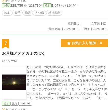
24h.ポイント
0pt
228,730
1,047
位 / 228,730件
位 / 1,047件
小説
絵本
絵本
親子
物語
うつ病
精神疾患
感想数 1
文字数 192
最終更新日 2025.10.31
登録日 2025.10.31
7
お気に入り追加
0
お月様とオオカミのぼく
いもり〜ぬ
ある日の雲一つない澄みわたった夜空にぽっかり浮かぶ大き
な満月。その下に広がる草原に一匹の…まだ子供の真っ黒な
オオカミがちょこんと座っていた。 「今日は、すごい大きく
て、すごい丸くて、立派なお月様…こんなお月様の夜は、人
間になれるって森の図書室の本で読んだけど…ええっと…え
ーっと…どうするんやっけ…？」 と、うーんと考え込む子供
のオオカミ。 「えーっと、まずは、立つんやったっけ？」 う
ーん…と言いながら、その場で立ち上がってみた。 「えーっ
と、次は、確か…えーっと…お月様を見上げる？…」 もしよ
絵本
完結
ｼｮｰﾄｼｮｰﾄ
ろしければ、続きは本文へ…🌝🐺
24h.ポイント
0pt