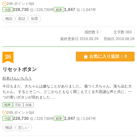
24h.ポイント
0pt
228,730
1,047
位 / 228,730件
位 / 1,047件
小説
絵本
物語
昔話
知育
感想数 3
文字数 360
最終更新日 2016.08.29
登録日 2016.08.28
26
お気に入り追加
0
リセットボタン
杉本けんいちろう
今日もまた、大ちゃんは嫌なことがありました。 傷つく大ちゃん。落ち込む大
ちゃん。 するとそこへ、どこからともなく聞こえてくる不思議な声と共に、一
つの青いボタンが現れました…。
絵本
完結
短編
24h.ポイント
0pt
228,730
1,047
位 / 228,730件
位 / 1,047件
小説
絵本
物語
悲しい