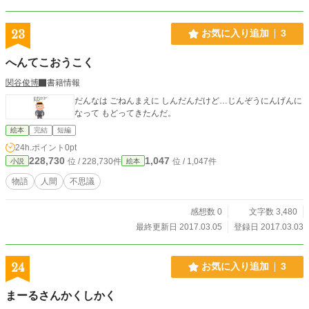
23
お気に入り追加
3
へんてこおうこく
関谷俊博
書籍情報
だんなは ごねんまえに しんだんだけど…じんぞうにんげんに
なって もどってきたんだ。
絵本
完結
短編
24h.ポイント
0pt
228,730
1,047
位 / 228,730件
位 / 1,047件
小説
絵本
物語
人間
不思議
感想数 0
文字数 3,480
最終更新日 2017.03.05
登録日 2017.03.03
24
お気に入り追加
3
まーるさんかくしかく