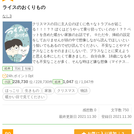
ライスのおくりもの
なし3
クリスマスの日に主人公のぼくに色々なトラブルが起こ
る！！！？？ ぼくはどうやって乗り切っていくのか！？？ ペ
ットを含めた暖かい家族のお話です。 ※ただ今、挿絵の設定
をしておりませんが頭の中で想像しながら読んでほしいとい
う狙いでもあるのでぜひ読んでください。 不安なことやマイ
ナスなことをそのままにしないで、プラスなことに変えよう
と思える本にしたくて書きました。 自分自身、18歳になる今
でも不安なことが多く、そんな時ほど嫌な想像（マイナスな
想像）をしてしまいます。 マイナスな考えばかりして自分が
絵本
完結
短編
落ち潰されていくのは嫌だと考えた時に思いついたお話で
24h.ポイント
0pt
す。 私と同じように自信がなくて、ネガティブになりがちな
228,730
1,047
位 / 228,730件
位 / 1,047件
小説
絵本
人こそぜひ読んで欲しいなと思います。
ほっこり
生きもの
家族
クリスマス
物語
暖かい目で見てください
感想数 0
文字数 750
最終更新日 2021.11.30
登録日 2021.11.30
お気に入り追加
2