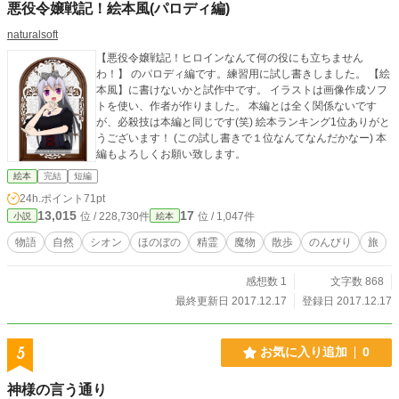
悪役令嬢戦記！絵本風(パロディ編)
naturalsoft
【悪役令嬢戦記！ヒロインなんて何の役にも立ちません
わ！】 のパロディ編です。練習用に試し書きしました。 【絵
本風】に書けないかと試作中です。 イラストは画像作成ソフ
トを使い、作者が作りました。 本編とは全く関係ないです
が、必殺技は本編と同じです(笑) 絵本ランキング1位ありがと
うございます！ (この試し書きで１位なんてなんだかなー) 本
編もよろしくお願い致します。
絵本
完結
短編
24h.ポイント
71pt
13,015
17
位 / 228,730件
位 / 1,047件
小説
絵本
物語
自然
シオン
ほのぼの
精霊
魔物
散歩
のんびり
旅
感想数 1
文字数 868
最終更新日 2017.12.17
登録日 2017.12.17
5
お気に入り追加
0
神様の言う通り