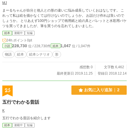
MJ
まーるちゃんが自分と他人との形の違いに悩み成長していくおはなしです。 こ
れって私は絵を描かなくては行けないのでしょうか。 お話だけ作れば良いので
しょうか。 とりあえず100円ショップで画用紙と絵の具とパレットと水彩用バケ
ツを買ってきましたが、筆を買うのを忘れてしまいました。
絵本
連載中
短編
24h.ポイント
0pt
228,730
1,047
位 / 228,730件
位 / 1,047件
小説
絵本
物語
絵本
絵本シナリオ
形
感想数 0
文字数 6,462
最終更新日 2019.11.25
登録日 2018.12.14
25
お気に入り追加
2
五行でわかる昔話
K
五行でわかる昔話を紹介します
絵本
連載中
短編