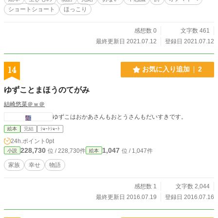
ショートショート
ほっこり
感想数 0
文字数 461
最終更新日 2021.07.12
登録日 2021.07.12
14
お気に入り追加
2
ゆずことまほうのてがみ
結崎悠菜＠ｗ＠
ゆずこはおかあさんもおとうさんもだいすきです。
絵本
完結
ｼｮｰﾄｼｮｰﾄ
24h.ポイント
0pt
228,730
1,047
位 / 228,730件
位 / 1,047件
小説
絵本
家族
幸せ
物語
感想数 1
文字数 2,044
最終更新日 2016.07.19
登録日 2016.07.16