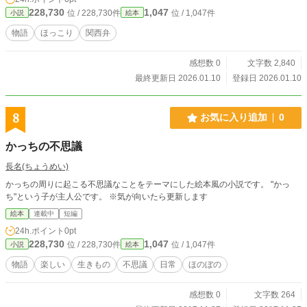
228,730
1,047
位 / 228,730件
位 / 1,047件
小説
絵本
物語
ほっこり
関西弁
感想数 0
文字数 2,840
最終更新日 2026.01.10
登録日 2026.01.10
8
お気に入り追加
0
かっちの不思議
長名(ちょうめい)
かっちの周りに起こる不思議なことをテーマにした絵本風の小説です。 "かっ
ち"という子が主人公です。 ※気が向いたら更新します
絵本
連載中
短編
24h.ポイント
0pt
228,730
1,047
位 / 228,730件
位 / 1,047件
小説
絵本
物語
楽しい
生きもの
不思議
日常
ほのぼの
感想数 0
文字数 264