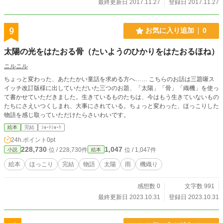
最終更新日 2017.11.27
登録日 2017.11.27
9
お気に入り追加
0
太陽の光をはたおる骨（たいようのひかりをはたおるほね）
ニルニル
ちょっと変わった、あたたかい童話を求める方へ…… こちらのお話は三題噺ス
イッチ改訂版様に出していただいた三つのお題、「太陽」「骨」「織機」を使っ
て書かせていただきました。生きているものたちは、今はもう生きていないもの
たちにさえいつくしまれ、大事にされている。ちょっと変わった、ほっこりした
物語を感じ取っていただけたらさいわいです。
絵本
完結
ｼｮｰﾄｼｮｰﾄ
24h.ポイント
0pt
228,730
1,047
位 / 228,730件
位 / 1,047件
小説
絵本
絵本
ほっこり
完結
物語
太陽
雨
機織り
感想数 0
文字数 991
最終更新日 2023.10.31
登録日 2023.10.31