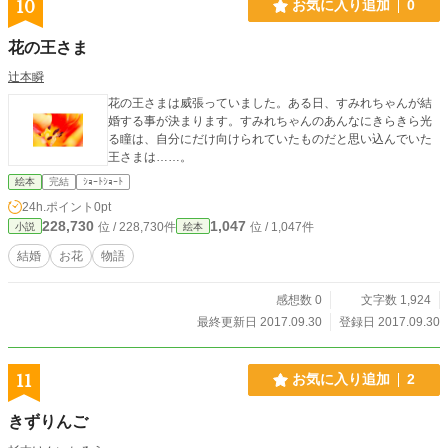
10
お気に入り追加
0
花の王さま
辻本瞬
花の王さまは威張っていました。ある日、すみれちゃんが結
婚する事が決まります。すみれちゃんのあんなにきらきら光
る瞳は、自分にだけ向けられていたものだと思い込んでいた
王さまは……。
絵本
完結
ｼｮｰﾄｼｮｰﾄ
24h.ポイント
0pt
228,730
1,047
位 / 228,730件
位 / 1,047件
小説
絵本
結婚
お花
物語
感想数 0
文字数 1,924
最終更新日 2017.09.30
登録日 2017.09.30
11
お気に入り追加
2
きずりんご