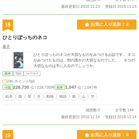
最終更新日 2016.11.23
登録日 2016.11.23
18
お気に入り追加
2
ひとりぽっちのネコ
茶子
ひとりぽっちのネコが大切なものをみつけるお話です。 ネコ
がみつけたものは、別の誰かの大切なものでした、、 ネコの
大切なものは手に入るのでしょうか。
絵本
完結
ｼｮｰﾄｼｮｰﾄ
24h.ポイント
0pt
228,730
1,047
位 / 228,730件
位 / 1,047件
小説
絵本
絵本
猫
星
月
動物
物語
船
山
空
感想数 0
文字数 144
最終更新日 2018.12.14
登録日 2018.12.14
19
お気に入り追加
0