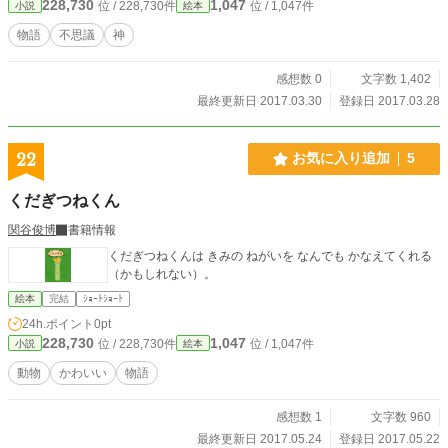
228,730
1,047
位 / 228,730件
位 / 1,047件
小説
絵本
物語
不思議
神
感想数 0
文字数 1,402
最終更新日 2017.03.30
登録日 2017.03.28
22
お気に入り追加
5
くだぎつねくん
関谷俊博
書籍情報
くだぎつねくんは きみの ねがいを なんでも かなえてくれる
（かもしれない）。
絵本
完結
ｼｮｰﾄｼｮｰﾄ
24h.ポイント
0pt
228,730
1,047
位 / 228,730件
位 / 1,047件
小説
絵本
動物
かわいい
物語
感想数 1
文字数 960
最終更新日 2017.05.24
登録日 2017.05.22