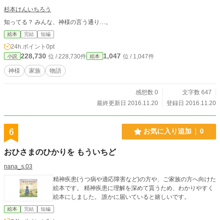
杉本けんいちろう
知ってる？ みんな、神様の言う通り…。
絵本
完結
短編
24h.ポイント
0pt
228,730
1,047
位 / 228,730件
位 / 1,047件
小説
絵本
神様
家族
物語
感想数 0
文字数 647
最終更新日 2016.11.20
登録日 2016.11.20
6
お気に入り追加
0
おひさまのひかりを もういちど
nana_s.03
精神疾患(うつ病や適応障害など)の方や、ご家族の方へ向けた
絵本です。 精神疾患に理解を深めて貰うため、わかりやすく
絵本にしました。 誰かに届いていると嬉しいです。
絵本
完結
短編