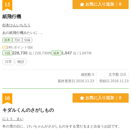
15
お気に入り追加
0
紙飛行機
杉本けんいちろう
あの紙飛行機みたいに…。
絵本
完結
短編
24h.ポイント
0pt
228,730
1,047
位 / 228,730件
位 / 1,047件
小説
絵本
日常
物語
感想数 0
文字数 310
最終更新日 2016.11.23
登録日 2016.11.23
16
お気に入り追加
0
キダルくんのさがしもの
にくう まい
冬の雪の日に、けいちゃんがさがしものをする雪だるまと出会うお話です。