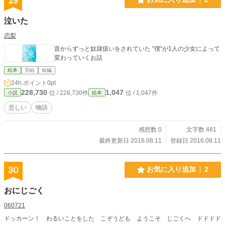
29
泣いた
恋梨
昔からずっと奴隷扱いをされていた ''僕''が1人の少女によって
変わっていくお話
絵本
完結
短編
24h.ポイント
0pt
228,730
1,047
位 / 228,730件
位 / 1,047件
小説
絵本
悲しい
物語
感想数 0
文字数 481
最終更新日 2016.08.11
登録日 2016.08.11
30
お気に入り追加
2
おにじごく
060721
ドッカーン！ わるいことをした こぞうども ようこそ じごくへ ドドドド