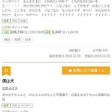
ドッカーン！ えんまさまに くわれたいのか？ くちのなかにはいる
と・・・・・ ガビガビガビガビー！ こなごなに してやるぞ わるいことを
したら こころも からだも こなごなに なっちゃうぞ やーい そんなのう
そだー えいっ カチーン ドドドドド ドドドドド ドドドドド ドドドド
ド ドッカーン！ わるいことをしたやつは まるごと のみこんでやる やめ
絵本
完結
短編
てくれー！ つかまえたぞ ガブッ あついよー！ えんまさまの いのなか
24h.ポイント
0pt
は ひのうみ たすけてー！ キラキラキラー なないろの おにが やってき
228,730
1,047
位 / 228,730件
位 / 1,047件
小説
絵本
たぞ えんまさまに あやまるなら たすけてあげる キラキラキラー ドッカ
ーン！ きさま もどってきたな さっきは ごめんなさい それならいい つ
物語
知育
絵本
ぎ また わるいことをしたら ふんかが ドッカーン！ わかったか？ わか
りました
感想数 0
文字数 337
最終更新日 2018.12.20
登録日 2018.12.20
31
お気に入り追加
1
僕は犬
京間 みずき
犬のタクちゃんと、のんちゃんのちょと不思議で、心温まるタクちゃん目線のお
話
絵本
完結
ｼｮｰﾄｼｮｰﾄ
24h.ポイント
0pt