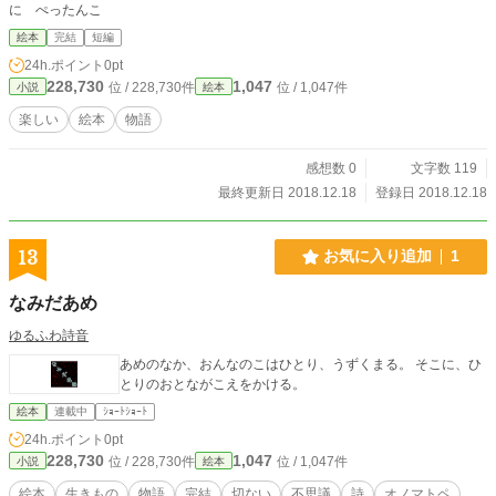
に ぺったんこ
絵本
完結
短編
24h.ポイント
0pt
228,730
1,047
位 / 228,730件
位 / 1,047件
小説
絵本
楽しい
絵本
物語
感想数 0
文字数 119
最終更新日 2018.12.18
登録日 2018.12.18
13
お気に入り追加
1
なみだあめ
ゆるふわ詩音
あめのなか、おんなのこはひとり、うずくまる。 そこに、ひ
とりのおとながこえをかける。
絵本
連載中
ｼｮｰﾄｼｮｰﾄ
24h.ポイント
0pt
228,730
1,047
位 / 228,730件
位 / 1,047件
小説
絵本
絵本
生きもの
物語
完結
切ない
不思議
詩
オノマトペ