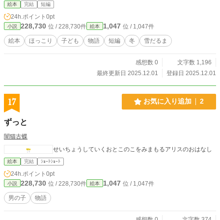
絵本
完結
短編
24h.ポイント
0pt
228,730
1,047
位 / 228,730件
位 / 1,047件
小説
絵本
絵本
ほっこり
子ども
物語
短編
冬
雪だるま
感想数 0
文字数 1,196
最終更新日 2025.12.01
登録日 2025.12.01
17
お気に入り追加
2
ずっと
闇猫古蝶
せいちょうしていくおとこのこをみまもるアリスのおはなし
絵本
完結
ｼｮｰﾄｼｮｰﾄ
24h.ポイント
0pt
228,730
1,047
位 / 228,730件
位 / 1,047件
小説
絵本
男の子
物語
感想数 0
文字数 374