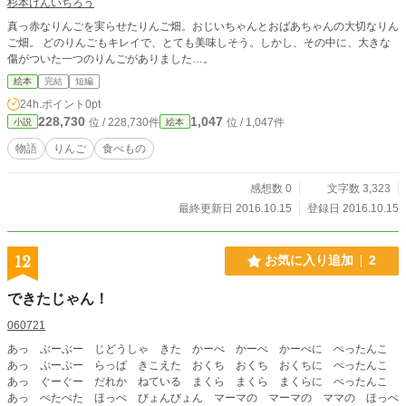
杉本けんいちろう
真っ赤なりんごを実らせたりんご畑。おじいちゃんとおばあちゃんの大切なりん
ご畑。 どのりんごもキレイで、とても美味しそう。しかし、その中に、大きな
傷がついた一つのりんごがありました…。
絵本
完結
短編
24h.ポイント
0pt
228,730
1,047
位 / 228,730件
位 / 1,047件
小説
絵本
物語
りんご
食べもの
感想数 0
文字数 3,323
最終更新日 2016.10.15
登録日 2016.10.15
12
お気に入り追加
2
できたじゃん！
060721
あっ ぶーぶー じどうしゃ きた かーべ かーべ かーべに ぺったんこ
あっ ぷーぷー らっぱ きこえた おくち おくち おくちに ぺったんこ
あっ ぐーぐー だれか ねている まくら まくら まくらに ぺったんこ
あっ ぺたぺた ほっぺ びょんびょん マーマの マーマの ママの ほっぺ