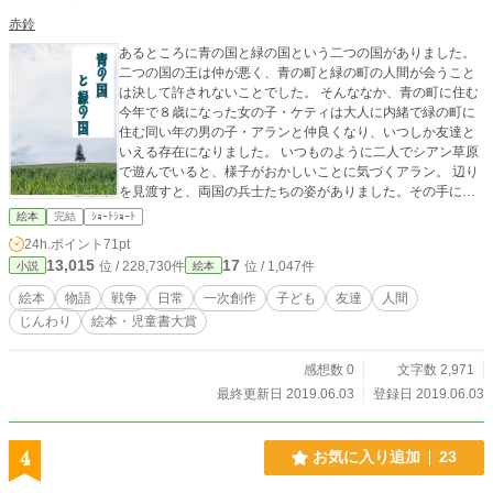
赤鈴
あるところに青の国と緑の国という二つの国がありました。
二つの国の王は仲が悪く、青の町と緑の町の人間が会うこと
は決して許されないことでした。 そんななか、青の町に住む
今年で８歳になった女の子・ケティは大人に内緒で緑の町に
住む同い年の男の子・アランと仲良くなり、いつしか友達と
いえる存在になりました。 いつものように二人でシアン草原
で遊んでいると、様子がおかしいことに気づくアラン。 辺り
を見渡すと、両国の兵士たちの姿がありました。その手には
武器を持っています。 二つの国の間で戦争が始まろうとして
絵本
完結
ｼｮｰﾄｼｮｰﾄ
いたのです。二人はそのことを知らされていませんでした。
24h.ポイント
71pt
ケティの提案で戦争を止めようと駆け出す二人でしたが―
13,015
17
位 / 228,730件
位 / 1,047件
小説
絵本
―。
絵本
物語
戦争
日常
一次創作
子ども
友達
人間
じんわり
絵本・児童書大賞
感想数 0
文字数 2,971
最終更新日 2019.06.03
登録日 2019.06.03
4
お気に入り追加
23