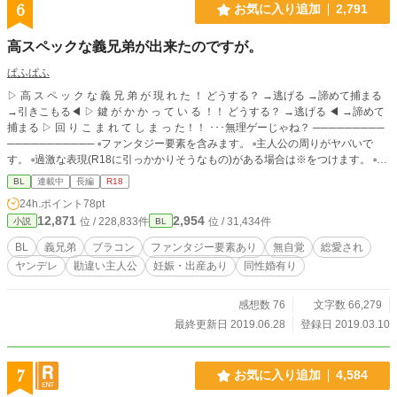
6
お気に入り追加
2,791
高スペックな義兄弟が出来たのですが。
ぱふぱふ
▷ 高 ス ペ ッ ク な 義 兄 弟 が 現 れ た ！ どうする？ →逃げる →諦めて捕まる
→引きこもる◀ ▷ 鍵 が か か っ て い る ！！ どうする？ →逃げる ◀ →諦めて
捕まる ▷ 回 り こ ま れ て し ま っ た！！ ･･･無理ゲーじゃね？ ─────────
─────────── ▫ファンタジー要素を含みます。 ▫主人公の周りがヤバいで
す。 ▫過激な表現(R18に引っかかりそうなもの)がある場合は※をつけます。 ▫本
番の時、又はそれに近い行為の時は※※をつけます。 ▫おかしな表現などござい
BL
連載中
長編
R18
ましたらそっと目を瞑ってやってください。 ▫話は完全に作者の趣味です。
24h.ポイント
78pt
12,871
2,954
位 / 228,833件
位 / 31,434件
小説
BL
BL
義兄弟
ブラコン
ファンタジー要素あり
無自覚
総愛され
ヤンデレ
勘違い主人公
妊娠・出産あり
同性婚有り
感想数 76
文字数 66,279
最終更新日 2019.06.28
登録日 2019.03.10
7
お気に入り追加
4,584