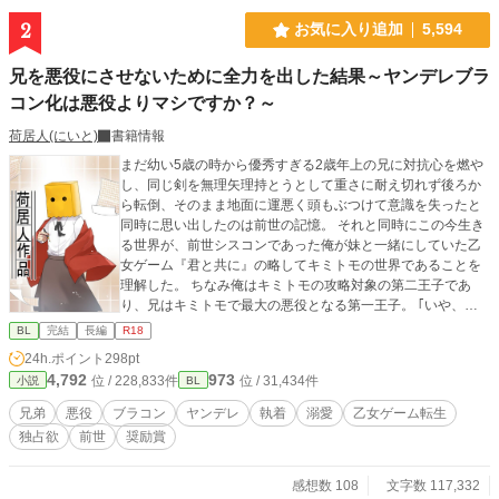
い付きを更新してみました。
2
お気に入り追加
5,594
兄を悪役にさせないために全力を出した結果～ヤンデレブラ
コン化は悪役よりマシですか？～
荷居人(にいと)
書籍情報
まだ幼い5歳の時から優秀すぎる2歳年上の兄に対抗心を燃や
し、同じ剣を無理矢理持とうとして重さに耐え切れず後ろか
ら転倒、そのまま地面に運悪く頭もぶつけて意識を失ったと
同時に思い出したのは前世の記憶。 それと同時にこの今生き
る世界が、前世シスコンであった俺が妹と一緒にしていた乙
女ゲーム『君と共に』の略してキミトモの世界であることを
理解した。 ちなみ俺はキミトモの攻略対象の第二王子であ
り、兄はキミトモで最大の悪役となる第一王子。 ｢いや、ゲ
ームならともかく現実で身内が悪役になるのわかってて放
BL
完結
長編
R18
置……ってのもなぁ。何より兄さんってただの寂しがり屋が
24h.ポイント
298pt
拗れただけだし？それに俺が王様とか絶対無理だし｣ 悪役に
4,792
973
位 / 228,833件
位 / 31,434件
小説
BL
なる原因がわかっているなら、その原因を取り除けばいい
話。結果まさか兄がブラコンになるのはともかく(シスコンだ
兄弟
悪役
ブラコン
ヤンデレ
執着
溺愛
乙女ゲーム転生
った俺にブラコンは責められない)、ヤンデレになるなんて誰
独占欲
前世
奨励賞
が予想できる？ BL小説大賞用作品。応援していただけたら嬉
しいです。 11月中に5万文字以上は目標にしたいためできる
限り更新をしたいと考えています！休みの日に一気に書き上
感想数 108
文字数 117,332