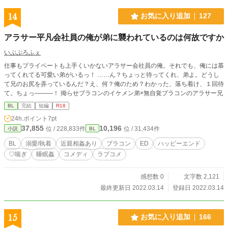
14
お気に入り追加
127
アラサー平凡会社員の俺が弟に襲われているのは何故ですか
いぶぷろふぇ
仕事もプライベートも上手くいかないアラサー会社員の俺。それでも、俺には慕
ってくれてる可愛い弟がいるっ！ ……ん？ちょっと待ってくれ、弟よ。どうし
て兄のお尻を弄っているんだ？え、何？俺のため？わかった、落ち着け、１回待
て。ちょっ―――！ 拗らせブラコンのイケメン弟×無自覚ブラコンのアラサー兄
BL
完結
短編
R18
24h.ポイント
7pt
37,855
10,196
位 / 228,833件
位 / 31,434件
小説
BL
BL
溺愛/執着
近親相姦あり
ブラコン
ED
ハッピーエンド
♡喘ぎ
睡眠姦
コメディ
ラブコメ
感想数 0
文字数 2,121
最終更新日 2022.03.14
登録日 2022.03.14
15
お気に入り追加
166