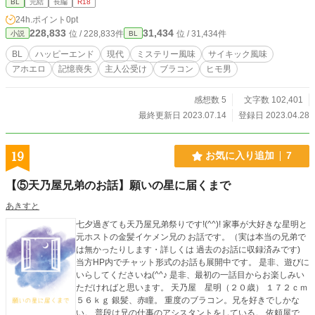
BL
完結
長編
R18
い同志を求めておりますｗｗｗ
24h.ポイント
0pt
228,833
31,434
位 / 228,833件
位 / 31,434件
小説
BL
BL
ハッピーエンド
現代
ミステリー風味
サイキック風味
アホエロ
記憶喪失
主人公受け
ブラコン
ヒモ男
感想数 5
文字数 102,401
最終更新日 2023.07.14
登録日 2023.04.28
19
お気に入り追加
7
【⑤天乃屋兄弟のお話】願いの星に届くまで
あきすと
七夕過ぎても天乃屋兄弟祭りです!(^^)! 家事が大好きな星明と
元ホストの金髪イケメン兄の お話です。（実は本当の兄弟で
は無かったりします・詳しくは 過去のお話に収録済みです)
当方HP内でチャット形式のお話も展開中です。 是非、遊びに
いらしてくださいね(^^♪ 是非、最初の一話目からお楽しみい
ただければと思います。 天乃屋 星明（２０歳） １７２ｃｍ
５６ｋｇ 銀髪、赤瞳。 重度のブラコン。兄を好きでしかな
い。 普段は兄の仕事のアシスタントをしている。 依頼屋で