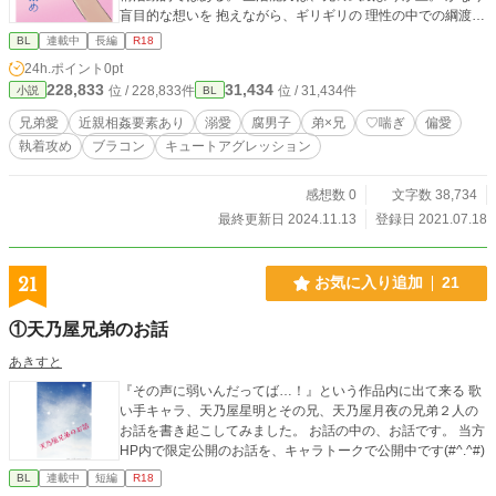
盲目的な想いを 抱えながら、ギリギリの 理性の中での綱渡り
が 続く日々。 ※この２人は、本当の兄弟では無く兄弟の様に
BL
連載中
長編
R18
育てられた 本家と分家の者同士ではあります（まだ背景が書
24h.ポイント
0pt
ききれておらず）
228,833
31,434
位 / 228,833件
位 / 31,434件
小説
BL
兄弟愛
近親相姦要素あり
溺愛
腐男子
弟×兄
♡喘ぎ
偏愛
執着攻め
ブラコン
キュートアグレッション
感想数 0
文字数 38,734
最終更新日 2024.11.13
登録日 2021.07.18
21
お気に入り追加
21
①天乃屋兄弟のお話
あきすと
『その声に弱いんだってば…！』という作品内に出て来る 歌
い手キャラ、天乃屋星明とその兄、天乃屋月夜の兄弟２人の
お話を書き起こしてみました。 お話の中の、お話です。 当方
HP内で限定公開のお話を、キャラトークで公開中です(#^.^#)
BL
連載中
短編
R18