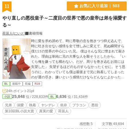
11
お気に入り追加
503
やり直しの悪役皇子～二度目の世界で悪の皇帝は弟を溺愛す
る～
荷居人(にいと)
書籍情報
時に愛を求め諦めて、時に尊敬の念を抱きつつ抑え込んで、
時に吐き出せない感情を全て憎しみに変えて、死ぬ瞬間すら
僕だけの世界の中心にいた兄。 僕はそんな兄に憎まれて殺さ
れた。理由は単純に兄の大事な人を殺そうとしたから。 「い
くら俺を嫌っても構わない。だが、周りを巻き込むお前には
失望した」 失望するほどのものすらなかったくせに。そう思
うのに、わかっていても僕は最後まで兄に執着してしまった
のが運の尽き。嫌いという感情だけならどんなによかった
か。 ただ僕は兄を自分の力で笑顔にさせてみたかったのだと
BL
連載中
長編
R18
死ぬ間際に理解したが、もはや叶うものでもない。 僕ができ
24h.ポイント
21pt
たことは今までの冷たい兄とは違う苦痛な表情を引き出させ
25,848
6,636
位 / 228,833件
位 / 31,434件
小説
BL
たくらい。それも僕が死ぬからではなく、兄の愛した人へ手
を出した怒り故なのだから救われない。 それでも本当の想い
兄弟
溺愛
執着
ヤンデレ
依存
ブラコン
悪役
を思い出し、死ぬ前に幸せになってと願い、言葉にしたこと
第10回BL小説大賞
真実の愛
荷居人
で、苦痛の表情から驚きを見せた兄の表情の変化に、自分が
変化させた兄の表情という実感に、それが笑顔ではなくとも
それを見て死ねることに後悔はなかった。 なのに、僕はまた
感想数 5
文字数 49,694
同じ人生をやり直す羽目になった。僕には無縁とも言えた愛