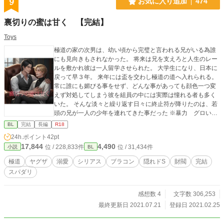
9
お気に入り追加
474
裏切りの蜜は甘く 【完結】
Toys
極道の家の次男は、幼い頃から完璧と言われる兄がいる為誰
にも見向きもされなかった。 将来は兄を支えろと人生のレー
ルを敷かれ彼は一人留学させられた。 大学生になり、日本に
戻って早３年。 来年には盃を交わし極道の道へ入れられる。
常に誰にも媚びる事をせず、どんな事があっても顔色一つ変
えず対処してしまう彼を組員の中には実際は憧れる者も多く
いた。 そんな淡々と繰り返す日々に終止符が降りたのは、若
頭の兄が一人の少年を連れてきた事だった ※暴力 グロい表
現有り
BL
完結
長編
R18
24h.ポイント
42pt
17,844
4,490
位 / 228,833件
位 / 31,434件
小説
BL
極道
ヤグザ
溺愛
シリアス
ブラコン
隠れドS
財閥
完結
スパダリ
感想数 4
文字数 306,253
最終更新日 2021.07.21
登録日 2021.02.25