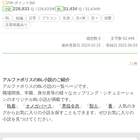
24h.ポイント
0pt
228,833
31,434
位 / 228,833件
位 / 31,434件
小説
BL
BL
短編
日常
ブラコン
兄弟
兄×弟
甘々
溺愛
近親相姦あり
感想数 0
文字数 62,446
最終更新日 2024.10.15
登録日 2022.06.03
21
件
アルファポリスのBL小説のご紹介
アルファポリスのBL小説の一覧ページです。
職場関係、学園、身分差等の様々なカップリング・シチュエーショ
ンのオリジナルBL小説が満載です。
「
執着
」 「
オメガバース
」 「
悪役令息
」 「
獣人
」 「
番
」 人気のタ
グからお気に入りの小説を探すこともできます。ぜひお気に入りの
小説を見つけてください。