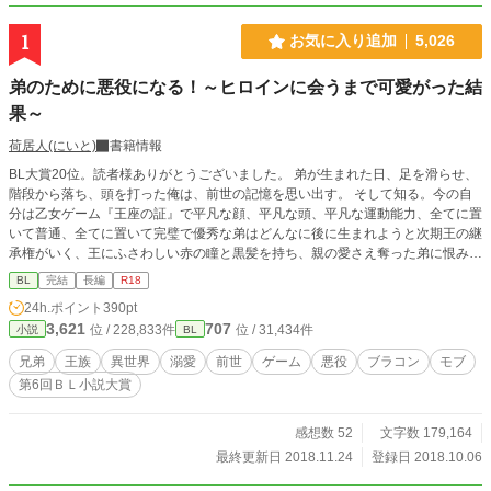
1
お気に入り追加
5,026
弟のために悪役になる！～ヒロインに会うまで可愛がった結
果～
荷居人(にいと)
書籍情報
BL大賞20位。読者様ありがとうございました。 弟が生まれた日、足を滑らせ、
階段から落ち、頭を打った俺は、前世の記憶を思い出す。 そして知る。今の自
分は乙女ゲーム『王座の証』で平凡な顔、平凡な頭、平凡な運動能力、全てに置
いて普通、全てに置いて完璧で優秀な弟はどんなに後に生まれようと次期王の継
承権がいく、王にふさわしい赤の瞳と黒髪を持ち、親の愛さえ奪った弟に恨みを
覚える悪役の兄であると。 でも今の俺はそんな弟の苦労を知っているし、生ま
BL
完結
長編
R18
れたばかりの弟は可愛い。 そんな可愛い弟が幸せになるためにはヒロインと結
24h.ポイント
390pt
婚して王になることだろう。悪役になれば死ぬ。わかってはいるが、前世の後悔
3,621
707
位 / 228,833件
位 / 31,434件
小説
BL
を繰り返さないため、将来処刑されるとわかっていたとしても、弟の幸せを願い
ます！ ・・・でもヒロインに会うまでは可愛がってもいいよね？ 本編は完結。
兄弟
王族
異世界
溺愛
前世
ゲーム
悪役
ブラコン
モブ
番外編が本編越えたのでタイトルも変えた。ある意味間違ってはいない。可愛が
第6回ＢＬ小説大賞
らなければ番外編もないのだから。 そしてまさかのモブの恋愛まで始まったよ
うだ。 お気に入り1000突破は私の作品の中で初作品でございます！ありがとう
ございます！ 2018/10/10より章の整理を致しました。ご迷惑おかけします。 20
感想数 52
文字数 179,164
18/10/7.23時25分確認。BLランキング1位だと・・・？ 2018/10/24.話がワンパ
最終更新日 2018.11.24
登録日 2018.10.06
ターン化してきた気がするのでまた意欲が湧き、書きたいネタができるまでとり
あえず完結といたします。 2018/11/3.久々の更新。BL小説大賞応募したので思