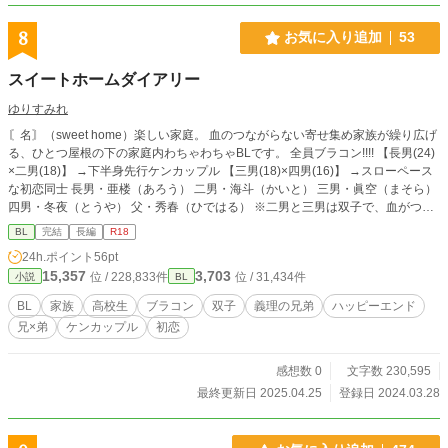
8
お気に入り追加
53
スイートホームダイアリー
ゆりすみれ
〘名〙（sweet home）楽しい家庭。 血のつながらない寄せ集め家族が繰り広げ
る、ひとつ屋根の下の家庭内わちゃわちゃBLです。 全員ブラコン!!!! 【長男(24)
×二男(18)】 →下半身先行ケンカップル 【三男(18)×四男(16)】 →スローペース
な初恋同士 長男・亜楼（あろう） 二男・海斗（かいと） 三男・眞空（まそら）
四男・冬夜（とうや） 父・秀春（ひではる） ※二男と三男は双子で、血がつな
がっています。 ※近親相姦はありません。
BL
完結
長編
R18
24h.ポイント
56pt
15,357
3,703
位 / 228,833件
位 / 31,434件
小説
BL
BL
家族
高校生
ブラコン
双子
義理の兄弟
ハッピーエンド
兄×弟
ケンカップル
初恋
感想数 0
文字数 230,595
最終更新日 2025.04.25
登録日 2024.03.28