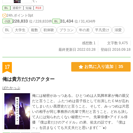
ぐ。
BL
連載中
短編
R18
24h.ポイント
0pt
228,833
31,434
位 / 228,833件
位 / 31,434件
小説
BL
BL
大学生
複数
初体験
ブラコン
年の差
平凡受け
溺愛
感想数 1
文字数 9,475
最終更新日 2022.03.28
登録日 2016.09.18
17
お気に入り追加
35
俺は貴方だけのアクター
ばたかっぷ
俺には秘密がみっつある。 ひとつめは人気脚本家が俺の親父
だと言うこと。 ふたつめは昔子役として出演したＣＭが忘れ
てしまいたい黒歴史だと言うこと。 そして、みっつめは片思
いの相手が同じ事務所の先輩で男だと言うこと。どれも決し
て人には知られたくない秘密だーー。 先輩俳優×アイドル俳
優 『僕は君だけのアイドル』の弟、佑太の話です。『僕は
～』を読まなくても大丈夫だと思います(´ ˘ `๑)