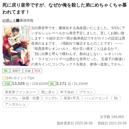
死に戻り皇帝ですが、なぜか俺を殺した弟にめちゃくちゃ慕
われてます！
砂礫レキ
書籍情報
元白豚皇帝です。書籍化する為改題いたしました。 5/15にア
ンダルシュレーベルから発売予定しました。宜しくお願い致
します！ ※紹介文の一部が義弟表記ですがカインの設定は異
母弟のままです。（増刷分で修正するとのことです） -------
「暗愚皇帝レオンハルト、何か言い残すことはあるか？」
「別に白豚と呼んで構わんぞ。咎めはしない」 レオンハル
ト・ライゼンハイマーは愚かな皇帝だった。 五歳下の腹違い
の弟カインにコンプレックスを抱き、僻地へ追放してから本
格的に人生が狂いだした。 自分に甘い言葉を囁く人間だけ重
BL
連載中
長編
R18
用した結果、国は荒れ結果クーデターを起こされる。 そして
24h.ポイント
71pt
革命軍を率いていたのは「黒髪の獅子」と呼ばれるようにな
13,529
3,171
位 / 228,833件
位 / 31,434件
小説
BL
った弟だった。 彼の剣によって命を落としたレオンハルト
は、しかし次に目覚めた時少年の姿に戻っていた。 それはカ
異世界ファンタジー
死に戻り
年下攻め
ブラコン
インの腹心であるリヒトの仕業だった。彼はレオンハルトに
ヤンデレ・執着・狂愛
ツンデレ
美形×平凡
ハッピーエンド
BL
命じる。 「弟をベタベタに可愛がって死ぬまで仲良く暮らさ
アンダルシュ
ないと地獄に落とす」 十二歳に戻ったレオンハルトは仕方な
く、ぎこちなくも弟とスキンシップを取り始めた。 結果カイ
ンは堂々としたブラコンに成長し天才と呼ばれるカインに慕
文字数 189,965
われるレオンハルトの評価も上がっていくが……？ FANBOX
最終更新日 2025.06.08
登録日 2021.03.04
の方にたまに短編など投下しています。