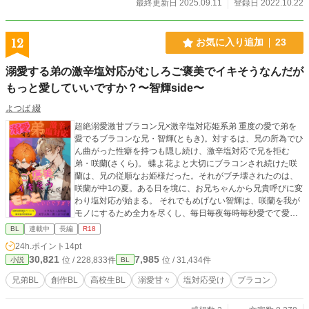
最終更新日 2025.09.11
登録日 2022.10.22
の神とやらのせいで。 戻ったところで僕がいくら頑張っても
兄を笑顔にできないのはわかっているのだから、さっさと死
んでやると思っていたのにうまくはいかないし、喋る猫が気
12
お気に入り追加
23
がつけば傍にいるし、英雄王とも言われた兄は一度目とは違
い正反対の悪の皇帝、暴君と言われていながら逆に僕にだけ
溺愛する弟の激辛塩対応がむしろご褒美でイキそうなんだが
は態度が違ってなんだか怖い………一体何がどうなってる
もっと愛していいですか？〜智輝side〜
の？ ご都合主義なところもあります。BL大賞にも応募します
ので応援いただけたら嬉しいです！
よつば 綴
超絶溺愛激甘ブラコン兄×激辛塩対応姫系弟 重度の愛で弟を
愛でるブラコンな兄・智輝(ともき)。対するは、兄の所為でひ
ん曲がった性癖を持つも隠し続け、激辛塩対応で兄を拒む
弟・咲蘭(さくら)。 蝶よ花よと大切にブラコンされ続けた咲
蘭は、兄の従順なお姫様だった。それがブチ壊されたのは、
咲蘭が中1の夏。ある日を境に、お兄ちゃんから兄貴呼びに変
わり塩対応が始まる。 それでもめげない智輝は、咲蘭を我が
モノにするため全力を尽くし、毎日毎夜毎時毎秒愛でて愛で
て愛でまくる。 智輝目線の話。対の咲蘭sideも合わせてお楽
BL
連載中
長編
R18
しみください🤗✨ まずは兄・智輝sideからの公開になります
24h.ポイント
14pt
2話まで公開後、弟・咲蘭sideを公開します アホBL好きな方
30,821
7,985
位 / 228,833件
位 / 31,434件
小説
BL
は、是非ご賞味ください🔖*゜ お気に召しましたら、お気に入
り登録・感想頂けるとめちゃくちゃ励みになります🤗✨ ※息
兄弟BL
創作BL
高校生BL
溺愛甘々
塩対応受け
ブラコン
抜きや気分転換、連載を執筆する合間に書いていくので、更
新はものすごく不定期かつ亀更新になります。 更新の際は、