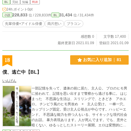
BL
完結
短編
R18
24h.ポイント
0pt
228,833
31,434
位 / 228,833件
位 / 31,434件
小説
BL
先輩俳優×アイドル俳優
両片想い
ブラコン
感想数 0
文字数 17,400
最終更新日 2021.01.09
登録日 2021.01.09
18
お気に入り追加
81
僕、逃亡中【BL】
いんげん
一部記憶を失って、遺体の前に居た、主人公。 プロのヒモ男
に拾われて、記憶を思い出すまで警察から逃げる事に。 はじ
まった 不思議な生活は、スリリングで、ときどき アホエ
ロ。 チンピラ風のヒモ男攻め × 主人公受け。 一棒一穴。
カップリング固定。受け主人公視点が中心です。ハッピーエ
ンド。 不思議な能力を持つ人もいる、サイキックな現代社会
のお話。 暴力表現あります。人が死んでます。でも、意外と
暗くない、ゆるっとしたストーリー展開。エロは変態的にな
りがち。 感想を下さい。一言でも良いです。作者は、数少な