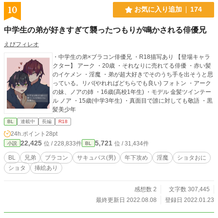
10
お気に入り追加
174
中学生の弟が好きすぎて襲ったつもりが鳴かされる俳優兄
えびフィレオ
・中学生の弟×ブラコン俳優兄 ・R18描写あり 【登場キャラ
クター】 アーク ・20歳 ・それなりに売れてる俳優 ・赤い髪
のイケメン ・淫魔 ・弟が超大好きでそのうち手を出そうと思
っている。リバ(やれればどちらでも良い) フォトン ・アーク
の妹、ノアの姉 ・16歳(高校1年生) ・モデル 金髪ツインテー
ル ノア ・15歳(中学3年生) ・真面目で誰に対しても敬語 ・黒
髪美少年
BL
連載中
長編
R18
24h.ポイント
28pt
22,425
5,721
位 / 228,833件
位 / 31,434件
小説
BL
BL
兄弟
ブラコン
サキュバス(男)
年下攻め
淫魔
ショタおに
ショタ
挿絵あり
感想数 2
文字数 307,445
最終更新日 2022.08.08
登録日 2022.01.23