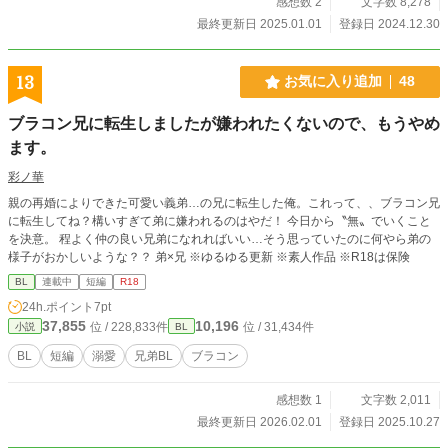
感想数 2
文字数 8,278
Xとブルスカでお知らせ致します。 匿名での感想やメッセー
ジなどはコチラへ💌 https://ofuse.me/e/32936
最終更新日 2025.01.01
登録日 2024.12.30
13
お気に入り追加
48
ブラコン兄に転生しましたが嫌われたくないので、もうやめ
ます。
彩ノ華
親の再婚によりできた可愛い義弟…の兄に転生した俺。これって、、ブラコン兄
に転生してね？構いすぎて弟に嫌われるのはやだ！ 今日から〝無〟でいくこと
を決意。 程よく仲の良い兄弟になれればいい…そう思っていたのに何やら弟の
様子がおかしいような？？ 弟×兄 ※ゆるゆる更新 ※素人作品 ※R18は保険
BL
連載中
短編
R18
24h.ポイント
7pt
37,855
10,196
位 / 228,833件
位 / 31,434件
小説
BL
BL
短編
溺愛
兄弟BL
ブラコン
感想数 1
文字数 2,011
最終更新日 2026.02.01
登録日 2025.10.27