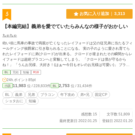
5
お気に入り追加
3,313
【本編完結】義弟を愛でていたらみんなの様子がおかしい
ちゃちゃ
幼い頃に馬車の事故で両親が亡くなったレイフォードは父の従兄弟に当たるフィ
ールディング侯爵家に引き取られることになる。 実の子のように愛され育てら
れたレイフォードに弟(クロード)が出来る。 クロードが産まれたその瞬間からレ
イフォードは超絶ブラコンへと変貌してしまう。 「クロードは僕が守るから
ね！」 「うんお兄様、大好き！(はぁ〜今日もオレのお兄様は可愛い)」 ブラコ
ン過ぎて弟の前でだけは様子がおかしくなるレイフォードと、そんなレイフォー
BL
完結
短編
R18
ドを見守るたまに様子のおかしい周りの人たち。 知らぬは主人公のみ。 本編は
24h.ポイント
85pt
21話で完結です。 その後の話や番外編を投稿します。
11,983
2,753
位 / 228,833件
位 / 31,434件
小説
BL
BL
義弟
兄弟
ブラコン
年下攻め
弟×兄
固定CP
ショタおに
短編
感想数 15
文字数 51,809
最終更新日 2022.01.25
登録日 2022.01.20