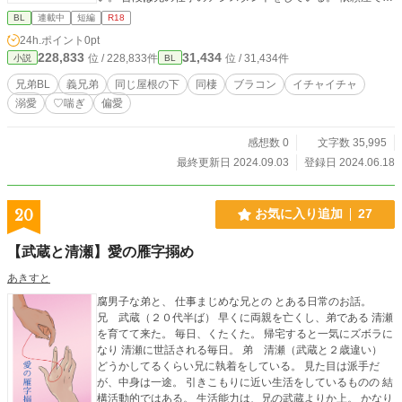
は、取次ぎ役。顔もよく人もいい兄が少し心配。 最近は、兄
BL
連載中
短編
R18
への想いで悩んだりもしている。 天乃屋 月夜（つくよ）
24h.ポイント
0pt
（２４歳） １７９ｃｍ６８ｋｇ はちみつ色の長髪に、碧い
228,833
31,434
位 / 228,833件
位 / 31,434件
小説
BL
瞳。 弟に無意識過保護。女遊びが激しそうに見えるが 相談に
のったり、占ってるだけ。 生業は、占い師だが依頼屋に舞い
兄弟BL
義兄弟
同じ屋根の下
同棲
ブラコン
イチャイチャ
込んだ依頼で 気に入れば、どんな内容のものでも請け負う。
溺愛
♡喘ぎ
偏愛
【ページ内のイラストについて】 ピクルーさんにて、利用可
能なメーカーさんを使用させていただいております。 にちぶ
んさん。のぺけぺけぺけⅡをお借りして作成いたしました。
感想数 0
文字数 35,995
（可愛い…） ※この兄弟のお話は【その声に弱いんだって
最終更新日 2024.09.03
登録日 2024.06.18
ば】のお話の中に出て来る もう一つのお話でもあります。
20
お気に入り追加
27
【武蔵と清瀬】愛の雁字搦め
あきすと
腐男子な弟と、 仕事まじめな兄との とある日常のお話。
兄 武蔵（２０代半ば） 早くに両親を亡くし、弟である 清瀬
を育てて来た。 毎日、くたくた。 帰宅すると一気にズボラに
なり 清瀬に世話される毎日。 弟 清瀬（武蔵と２歳違い）
どうかしてるくらい兄に執着をしている。 見た目は派手だ
が、中身は一途。 引きこもりに近い生活をしているものの 結
構活動的ではある。 生活能力は、兄の武蔵よりか上。 かなり