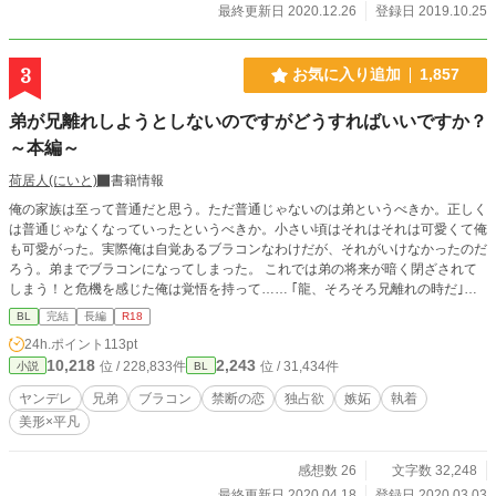
げて更新調整していきたいと思います。 さっそく感想くださ
最終更新日 2020.12.26
登録日 2019.10.25
った方、読んでくださってる方、お気に入り登録していただ
けた方、しおり挟んでくれてる方、ありがとうございます！
とても励みになります！ 10/27.21時28分HOTランキング4位
3
お気に入り追加
1,857
確認！ありがとうございます！ 10/28.19時23分人気ランキン
グ19位、その他ランキング2位確認！ありがとうございま
弟が兄離れしようとしないのですがどうすればいいですか？
す！ 10/28お気に入り登録数1000越え！11/5お気に入り登録
～本編～
数2000越え！ありがとうございます！感想もかなり励みにな
ります！ありがとうございます！ありがとうございます！ 20
荷居人(にいと)
書籍情報
20年12月25日BL大賞にて奨励賞いただきました！応援して
くださった皆様ありがとうございます！
俺の家族は至って普通だと思う。ただ普通じゃないのは弟というべきか。正しく
は普通じゃなくなっていったというべきか。小さい頃はそれはそれは可愛くて俺
も可愛がった。実際俺は自覚あるブラコンなわけだが、それがいけなかったのだ
ろう。弟までブラコンになってしまった。 これでは弟の将来が暗く閉ざされて
しまう！と危機を感じた俺は覚悟を持って…… ｢龍、そろそろ兄離れの時だ｣
｢………は？｣ その日初めて弟が怖いと思いました。
BL
完結
長編
R18
24h.ポイント
113pt
10,218
2,243
位 / 228,833件
位 / 31,434件
小説
BL
ヤンデレ
兄弟
ブラコン
禁断の恋
独占欲
嫉妬
執着
美形×平凡
感想数 26
文字数 32,248
最終更新日 2020.04.18
登録日 2020.03.03