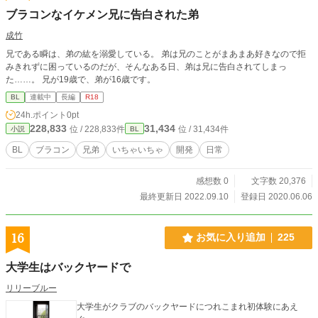
ブラコンなイケメン兄に告白された弟
成竹
兄である瞬は、弟の紘を溺愛している。 弟は兄のことがまあまあ好きなので拒
みきれずに困っているのだが、そんなある日、弟は兄に告白されてしまっ
た……。 兄が19歳で、弟が16歳です。
BL
連載中
長編
R18
24h.ポイント
0pt
228,833
31,434
位 / 228,833件
位 / 31,434件
小説
BL
BL
ブラコン
兄弟
いちゃいちゃ
開発
日常
感想数 0
文字数 20,376
最終更新日 2022.09.10
登録日 2020.06.06
16
お気に入り追加
225
大学生はバックヤードで
リリーブルー
大学生がクラブのバックヤードにつれこまれ初体験にあえ