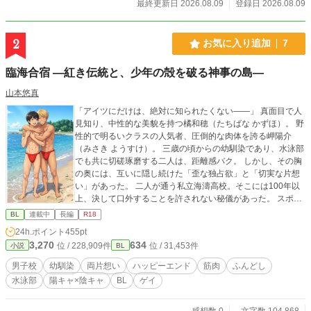
最終更新日 2026.08.09
登録日 2026.08.09
2
お気に入り追加
7
臨海合宿 ―紅き伝統と、少年の殻を破る神事の島―
山本悠真
「アイツにだけは、絶対に知られたくない――」 真面目で人
見知り、中性的な美貌を持つ橘和穂（たちばな かずほ）。 野
性的で明るいクラスの人気者、圧倒的な肉体を誇る岬陽介
（みさき ようすけ）。 三歳の頃からの幼馴染であり、水泳部
でも共に切磋琢磨する二人は、距離感バク。 しかし、その胸
の奥には、互いに隠し続けた「歪な独占欲」と「切実な片想
い」があった。 二人が通う私立海濤高校。そこには100年以
上、決して口外することを許されない秘儀があった。 スポー
ツ特待生の少年たちが、合宿の際に辿り着く場所――それ
BL
連載中
長編
R18
は、孤島に鎮座する「金精様」の社。 両片想いだった和穂と
24h.ポイント
455pt
陽介は、前日の秘密の「ふんどし練習」でお互いへの思いを
3,270
634
位 / 228,909件
位 / 31,453件
小説
BL
募らせて、臨海合宿に臨む。そこで課せられたのは、あまり
に苛烈で、官能的な神事だった。 触れ合う素肌の熱、高鳴る
男子校
幼馴染
両片想い
ハッピーエンド
筋肉
ふんどし
鼓動、そして互いの「欲」を封じ込められた絶望的なまでの
水泳部
陽キャ×陰キャ
BL
ゲイ
渇き。 静寂に包まれた社の中で、二人はただ、相手の体温だ
けを頼りに「男」への階段を登っていく。 やがて儀式が終わ
り、重い鎖が解き放たれたとき。 極限まで高まった二人の
感想数 0
文字数 104,868