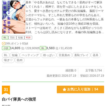
基本「やる気があれば、なんでもできる！筋肉がすべて解決
してくれる！」精神で、頭を空っぽにしたままエッチをしち
ゃう、愛すべき愚かなガチムチ受けのBL短編集。 脳筋リーマ
ンのテーマから、すこし外れた警察ものや学生ものもあり。
王道からフェチ的なの、一癖あるの本番なしのSM系焦らし系
など、傾向はいろいろ。 短編小説10作と挿絵10枚を収録。
ストーリーは短めで、さくさく読めながらも描写がっつりの
R18。 こちらは試し読みになります。 本編のBL短編集は各サ
イトで販売中。 詳細を知れるブログのリンクは↓にありま
BL
完結
短編
R18
す。
24h.ポイント
63pt
14,805
3,583
位 / 228,909件
位 / 31,453件
小説
BL
BL
短編
ペッティング
雄っぱい
言葉責め
羞恥プレイ
器具
喘ぎ♡
筋肉
感想数 0
文字数 5,794
最終更新日 2026.07.19
登録日 2026.07.19
31
お気に入り追加
54
白バイ隊員への強淫