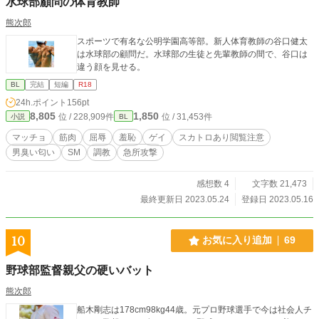
水球部顧問の体育教師
熊次郎
スポーツで有名な公明学園高等部。新人体育教師の谷口健太
は水球部の顧問だ。水球部の生徒と先輩教師の間で、谷口は
違う顔を見せる。
BL
完結
短編
R18
24h.ポイント
156pt
8,805
1,850
位 / 228,909件
位 / 31,453件
小説
BL
マッチョ
筋肉
屈辱
羞恥
ゲイ
スカトロあり閲覧注意
男臭い匂い
SM
調教
急所攻撃
感想数 4
文字数 21,473
最終更新日 2023.05.24
登録日 2023.05.16
10
お気に入り追加
69
野球部監督親父の硬いバット
熊次郎
船木剛志は178cm98kg44歳。元プロ野球選手で今は社会人チ