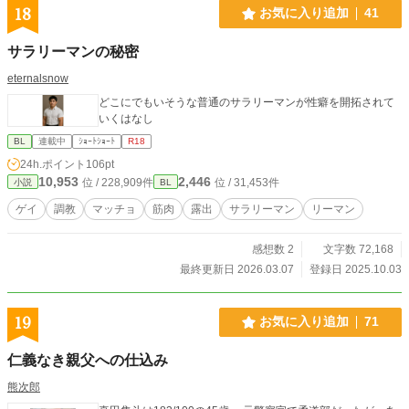
18
お気に入り追加
41
サラリーマンの秘密
eternalsnow
どこにでもいそうな普通のサラリーマンが性癖を開拓されて
いくはなし
BL
連載中
ｼｮｰﾄｼｮｰﾄ
R18
24h.ポイント
106pt
10,953
2,446
位 / 228,909件
位 / 31,453件
小説
BL
ゲイ
調教
マッチョ
筋肉
露出
サラリーマン
リーマン
感想数 2
文字数 72,168
最終更新日 2026.03.07
登録日 2025.10.03
19
お気に入り追加
71
仁義なき親父への仕込み
熊次郎