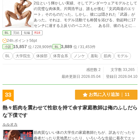
2位という輝かしい実績、そしてアンダーウェアモデルとして
の完璧な肉体美。片岡浩平は、誰もが羨む「文武両道のエリ
ート」そのものだった。しかし、彼には隠された「武器」が
あった。それは、モデル活動でも称賛を浴びる、勃起時に17
センチに達する上反りのペニスだ。 ある日、彼のもとに持
ち込まれたのは、実名・顔出しを条件に、カメラの前で本能
BL
完結
短編
R18
のままに乱れる姿を配信する過激なネット配信番組『THE RE
24h.ポイント
56pt
AL PRIDE』への出演依頼だった。トップアスリートや若手俳
15,857
3,889
位 / 228,909件
位 / 31,453件
小説
BL
優らが、名誉や地位を捨てて、カメラの前に痴態を晒す話題
の番組だ。最初は一笑に付した片岡だったが、現役のトップ
BL
大学院生
体操部
体育会系
ノンケ
羞恥
筋肉
モデル
競輪選手が、その強靭な肉体を汗と精液で汚しながら絶叫す
る衝撃的な映像を目の当たりにした瞬間、彼の中に眠ってい
感想数 2
文字数 33,265
た「雄」としての本能が激しく疼き始める。 ジャージを突
き破らんばかりに硬化した17センチの熱量を、もはや抑える
最終更新日 2026.05.04
登録日 2026.04.10
ことはできない。 モデルとして「魅せる」ことには慣れて
いる彼が、今度はその肉体を「使う」姿を全世界へと解き放
つ。理知的な大学院生の仮面が、剥き出しの欲情によって崩
33
お気に入り追加
11
壊していく快感。トップアスリートならではの凄まじい心肺
機能と爆発的な筋力が、ただ「射精」という一点のためだけ
熱々筋肉を震わせて性欲を持て余す家庭教師は俺のふしだら
に注ぎ込まれる。その光景は、もはや卑猥という言葉すら通
な下僕です
り越し、眩しいほどの生命力に満ち溢れた「究極のエキシビ
ション」へと昇華していく。 ノンケ体育会男子の底抜けの
ルルオカ
性欲が、一切の恥じらいを捨てて明るく爆発する。これまで
の「男子体操部シリーズ」の歴史を塗り替える、最もスキャ
筋肉質ないい体の大学生の家庭教師たちが、訳ありだったり
ンダラスで、最も熱狂的な一夜。理性を脱ぎ捨てた片岡浩平
曲者だったり意地悪だったり、いろいろな生徒に着衣でエッ