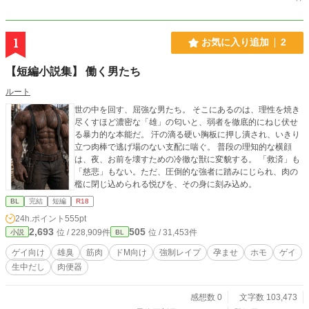
1
お気に入り追加
2
【短編小説集】 働く男たち
ルート
世の中を回す、屈強な男たち。 そこにあるのは、理性を焼き
尽くすほど濃密な「雄」の匂いと、弱者を徹底的にねじ伏せ
る暴力的な本能だ。 汗の滴る硬い胸板に押し潰され、いきり
立つ肉棒で逃げ場のない支配に喘ぐ。 普段の理知的な横顔
は、夜、お前を壊すための冷徹な獣に変貌する。 「救済」も
「慈悲」もない。ただ、圧倒的な強者に踏みにじられ、肉の
檻に閉じ込められる悦びを、その身に刻み込め。
BL
完結
短編
R18
24h.ポイント
555pt
2,693
505
位 / 228,909件
位 / 31,453件
小説
BL
ゲイ向け
雄臭
筋肉
ドM向け
強制レイプ
孕ませ
ホモ
ゲイ
生中だし
肉便器
感想数 0
文字数 103,473