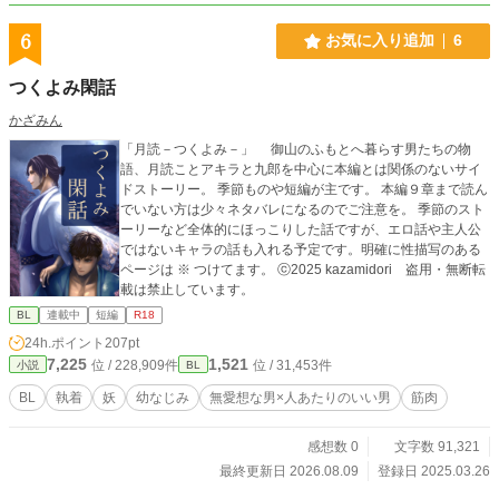
6
お気に入り追加
6
つくよみ閑話
かざみん
「月読－つくよみ－」 御山のふもとへ暮らす男たちの物
語、月読ことアキラと九郎を中心に本編とは関係のないサイ
ドストーリー。 季節ものや短編が主です。 本編９章まで読ん
でいない方は少々ネタバレになるのでご注意を。 季節のスト
ーリーなど全体的にほっこりした話ですが、エロ話や主人公
ではないキャラの話も入れる予定です。明確に性描写のある
ページは ※ つけてます。 ⓒ2025 kazamidori 盗用・無断転
載は禁止しています。
BL
連載中
短編
R18
24h.ポイント
207pt
7,225
1,521
位 / 228,909件
位 / 31,453件
小説
BL
BL
執着
妖
幼なじみ
無愛想な男×人あたりのいい男
筋肉
感想数 0
文字数 91,321
最終更新日 2026.08.09
登録日 2025.03.26