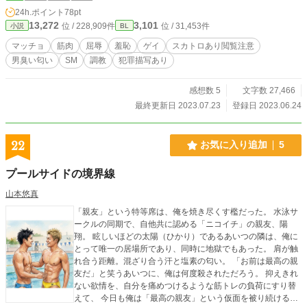
24h.ポイント
78pt
13,272
3,101
位 / 228,909件
位 / 31,453件
小説
BL
マッチョ
筋肉
屈辱
羞恥
ゲイ
スカトロあり閲覧注意
男臭い匂い
SM
調教
犯罪描写あり
感想数 5
文字数 27,466
最終更新日 2023.07.23
登録日 2023.06.24
22
お気に入り追加
5
プールサイドの境界線
山本悠真
「親友」という特等席は、俺を焼き尽くす檻だった。 水泳サ
ークルの同期で、自他共に認める「ニコイチ」の親友、陽
翔。 眩しいほどの太陽（ひかり）であるあいつの隣は、俺に
とって唯一の居場所であり、同時に地獄でもあった。 肩が触
れ合う距離。混ざり合う汗と塩素の匂い。 「お前は最高の親
友だ」と笑うあいつに、俺は何度殺されただろう。 抑えきれ
ない欲情を、自分を痛めつけるような筋トレの負荷にすり替
えて、 今日も俺は「最高の親友」という仮面を被り続ける。