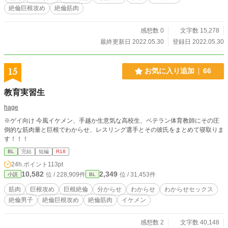
絶倫巨根攻め
絶倫筋肉
感想数 0
文字数 15,278
最終更新日 2022.05.30
登録日 2022.05.30
15
お気に入り追加
66
教育実習生
hage
※ゲイ向け 今風イケメン、手越か生意気な高校生、ベテラン体育教師にその圧
倒的な筋肉量と巨根でわからせ、レスリング選手とその彼氏をまとめて寝取りま
す！！！
BL
完結
短編
R18
24h.ポイント
113pt
10,582
2,349
位 / 228,909件
位 / 31,453件
小説
BL
筋肉
巨根攻め
巨根絶倫
分からせ
わからせ
わからせセックス
絶倫男子
絶倫巨根攻め
絶倫筋肉
イケメン
感想数 2
文字数 40,148