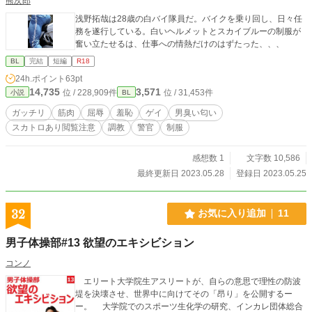
熊次郎
浅野拓哉は28歳の白バイ隊員だ。バイクを乗り回し、日々任
務を遂行している。白いヘルメットとスカイブルーの制服が
奮い立たせるは、仕事への情熱だけのはずたった、、、
BL
完結
短編
R18
24h.ポイント
63pt
14,735
3,571
位 / 228,909件
位 / 31,453件
小説
BL
ガッチリ
筋肉
屈辱
羞恥
ゲイ
男臭い匂い
スカトロあり閲覧注意
調教
警官
制服
感想数 1
文字数 10,586
最終更新日 2023.05.28
登録日 2023.05.25
32
お気に入り追加
11
男子体操部#13 欲望のエキシビション
コンノ
エリート大学院生アスリートが、自らの意思で理性の防波
堤を決壊させ、世界中に向けてその「昂り」を公開するー
ー。 大学院でのスポーツ生化学の研究、インカレ団体総合