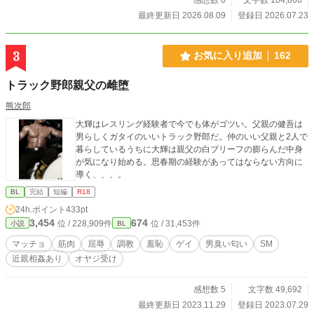
「好き」は、もはや誰にも止められない衝動となって爆発す
最終更新日 2026.08.09
登録日 2026.07.23
る。 「陽介のちんこ…早く欲しい…」 「もう、和穂ぉ…ほん
と煽んなって…俺、マジで余裕ゼロなんだからさ…」 神前で
捧げられるのは、純潔と、魂を分かち合う初契り。 幼馴染と
3
お気に入り追加
162
いう「殻」が壊れるとき、二人の関係はどこへ向かうのか―
―。 ～～～～～～～ ＜登場人物＞ ☆橘和穂（主人公） 【身
トラック野郎親父の雌堕
長】165cm 【体重】56kg 【誕生日】11月28日（いて座）
【血液型】Ａ型 【部活】水泳部 【容姿】黒髪 中性
熊次郎
的で整った童顔の美形。 褐色肌で、スリムな筋肉質
大輝はレスリング経験者で今でも体がゴツい。父親の健吾は
【性格】真面目で、やや陰キャ。 人見知りが結構激
男らしくガタイのいいトラック野郎だ。仲のいい父親と2人で
しい でも、周りはわりと観察している いろ
暮らしているうちに大輝は親父の白ブリーフの膨らんだ中身
いろ気にするタイプ。 陽介と二人だと、よくしゃべ
が気になり始める。思春期の経験があってはならない方向に
る。 冷静に見えて天然。 ☆岬陽介 【身長】170cm
導く、、、。
【体重】63kg 【誕生日】8月31日（おとめ座） 【血液型】Ｏ
型 【部活】水泳部 【容姿】明るめの茶髪（ほぼ金髪）。
BL
完結
短編
R18
野性的な顔立ちのイケメン。 褐色肌。水泳部
24h.ポイント
433pt
の１年生では一番筋肉質 【性格】典型的陽キャ。お調子者だ
3,454
674
位 / 228,909件
位 / 31,453件
小説
BL
がすぐテンパる。 裏表のない性格で、バカ正直。優
しい。 割と脊髄反射で生きてる 恋愛にだけ
マッチョ
筋肉
屈辱
調教
羞恥
ゲイ
男臭い匂い
SM
はむちゃくちゃビビり。 〜〜〜〜〜〜〜 ※特殊設定（ふんど
近親相姦あり
オヤジ受け
し、全裸生活、神事など）を含みますのでご注意ください！
～～～～～～～ すでに完結まで執筆済みですので、最後まで
感想数 5
文字数 49,692
お楽しみいただけます！
最終更新日 2023.11.29
登録日 2023.07.29