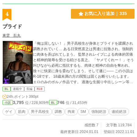
4
お気に入り追加
335
プライド
東雲 乱丸
「俺は屈しない！ 」男子高校生が身体とプライドを蹂躙され
調教されていく… ある日突然直之は男達に拉致され、強制的
に肉体を弄ばれてしまう。 監禁されレイプによる肉体的苦痛
と精神的陵辱を受ける続ける直之。 「ヤメてくれー！ 」そう
叫びながら必死に抵抗するも、肉体と精神の自由を奪われ、
徐々に快楽に身を委ねてしまう。そして遂に―― この小説は
R-18です。 18歳未満の方の閲覧は固くお断りいたします。
エロのみのポルノ作品です。 過激な生掘り中出しシーン等を
含む暴力的な性表現がありますのでご注意下さい。 詳しくは
BL
連載中
長編
R18
タグを確認頂き、苦手要素が含まれる方はお避け下さい。 こ
24h.ポイント
390pt
の小説はフィクションです。 登場する人物・団体・名称等は
3,795
746
位 / 228,909件
位 / 31,453件
小説
BL
架空であり、実在のものとは関係ありません。 また皆様に於
かれましては、性感染症防止の観点からもコンドームを着用
ゲイ
筋肉
男子高校生
調教
拘束
SM
強制絶頂
連続絶頂
し、セーファーセックスを心掛けましょう。
感想数 7
文字数 119,784
最終更新日 2024.01.01
登録日 2022.11.01