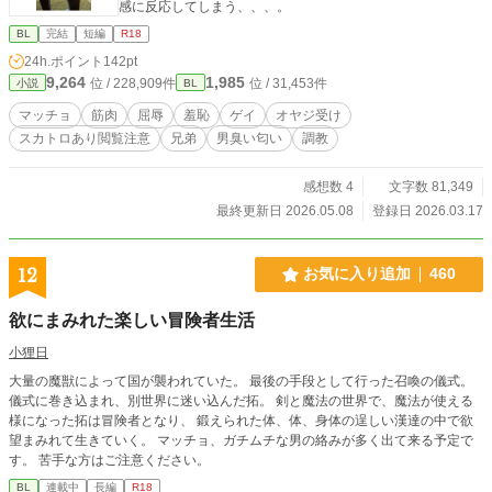
感に反応してしまう、、、。
BL
完結
短編
R18
24h.ポイント
142pt
9,264
1,985
位 / 228,909件
位 / 31,453件
小説
BL
マッチョ
筋肉
屈辱
羞恥
ゲイ
オヤジ受け
スカトロあり閲覧注意
兄弟
男臭い匂い
調教
感想数 4
文字数 81,349
最終更新日 2026.05.08
登録日 2026.03.17
12
お気に入り追加
460
欲にまみれた楽しい冒険者生活
小狸日
大量の魔獣によって国が襲われていた。 最後の手段として行った召喚の儀式。
儀式に巻き込まれ、別世界に迷い込んだ拓。 剣と魔法の世界で、魔法が使える
様になった拓は冒険者となり、 鍛えられた体、体、身体の逞しい漢達の中で欲
望まみれて生きていく。 マッチョ、ガチムチな男の絡みが多く出て来る予定で
す。 苦手な方はご注意ください。
BL
連載中
長編
R18