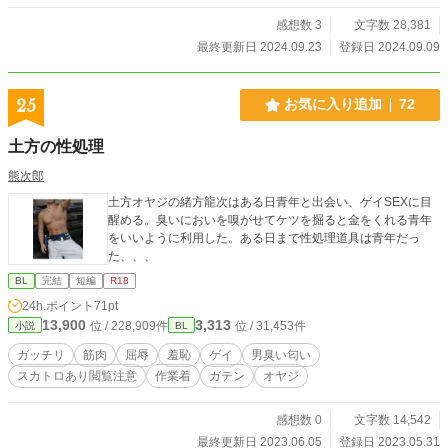
感想数 3
文字数 28,381
最終更新日 2024.09.23
登録日 2024.09.09
25
お気に入り追加
72
土方の性処理
熊次郎
土方オヤジの緒方龍次はある日青年と出会い、ゲイSEXに目
醒める。臭いにおいを嗅がせてケツを掘ると金をくれる青年
をいいように利用した。ある日まで性処理道具は青年だっ
た、、、
BL
完結
短編
R18
24h.ポイント
71pt
13,900
3,313
位 / 228,909件
位 / 31,453件
小説
BL
ガッチリ
筋肉
屈辱
羞恥
ゲイ
男臭い匂い
スカトロあり閲覧注意
作業着
ガテン
オヤジ
感想数 0
文字数 14,542
最終更新日 2023.06.05
登録日 2023.05.31