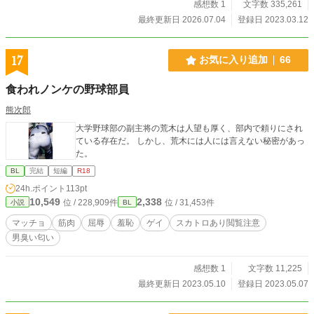
のエピソードを書かせていく予定ですが、特に純一パートで
感想数 1
文字数 335,261
どのエピソードを書くか迷いつつ更新しているため、混乱を
最終更新日 2026.07.04
登録日 2023.03.12
防ぐため、ここに時系列を備忘録として書かせていただきま
す。
17
お気に入り追加
66
食われノンケの野球部員
熊次郎
大学野球部の副主将の荒木は人望も厚く、部内で頼りにされ
ている存在だ。 しかし、荒木には人には言えない秘密があっ
た。
BL
完結
短編
R18
24h.ポイント
113pt
10,549
2,338
位 / 228,909件
位 / 31,453件
小説
BL
マッチョ
筋肉
屈辱
羞恥
ゲイ
スカトロあり閲覧注意
男臭い匂い
感想数 1
文字数 11,225
最終更新日 2023.05.10
登録日 2023.05.07