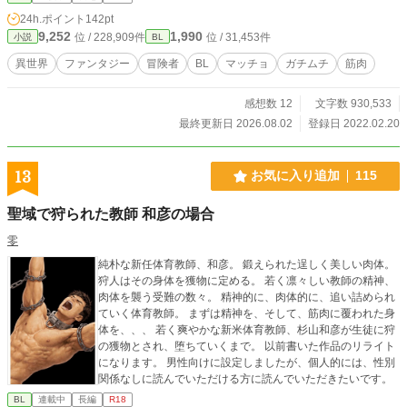
24h.ポイント
142pt
9,252
1,990
位 / 228,909件
位 / 31,453件
小説
BL
異世界
ファンタジー
冒険者
BL
マッチョ
ガチムチ
筋肉
感想数 12
文字数 930,533
最終更新日 2026.08.02
登録日 2022.02.20
13
お気に入り追加
115
聖域で狩られた教師 和彦の場合
零
純朴な新任体育教師、和彦。 鍛えられた逞しく美しい肉体。
狩人はその身体を獲物に定める。 若く凛々しい教師の精神、
肉体を襲う受難の数々。 精神的に、肉体的に、追い詰められ
ていく体育教師。 まずは精神を、そして、筋肉に覆われた身
体を、、、 若く爽やかな新米体育教師、杉山和彦が生徒に狩
の獲物とされ、堕ちていくまで。 以前書いた作品のリライト
になります。 男性向けに設定しましたが、個人的には、性別
関係なしに読んでいただける方に読んでいただきたいです。
BL
連載中
長編
R18