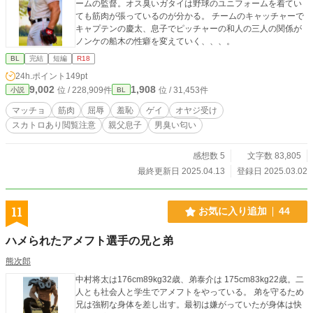
ームの監督。オス臭いガタイは野球のユニフォームを着てい
ても筋肉が張っているのが分かる。 チームのキャッチャーで
キャプテンの慶太、息子でピッチャーの和人の三人の関係が
ノンケの船木の性癖を変えていく、、、。
BL
完結
短編
R18
24h.ポイント
149pt
9,002
1,908
位 / 228,909件
位 / 31,453件
小説
BL
マッチョ
筋肉
屈辱
羞恥
ゲイ
オヤジ受け
スカトロあり閲覧注意
親父息子
男臭い匂い
感想数 5
文字数 83,805
最終更新日 2025.04.13
登録日 2025.03.02
11
お気に入り追加
44
ハメられたアメフト選手の兄と弟
熊次郎
中村将太は176cm89kg32歳、弟泰介は 175cm83kg22歳。二
人とも社会人と学生でアメフトをやっている。 弟を守るため
兄は強靭な身体を差し出す。最初は嫌がっていたが身体は快