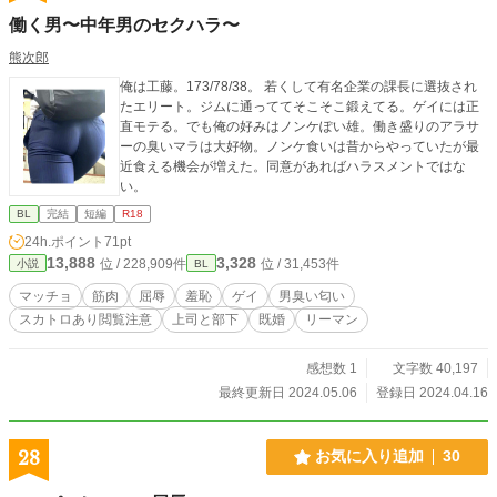
働く男〜中年男のセクハラ〜
熊次郎
俺は工藤。173/78/38。 若くして有名企業の課長に選抜され
たエリート。ジムに通っててそこそこ鍛えてる。ゲイには正
直モテる。でも俺の好みはノンケぽい雄。働き盛りのアラサ
ーの臭いマラは大好物。ノンケ食いは昔からやっていたが最
近食える機会が増えた。同意があればハラスメントではな
い。
BL
完結
短編
R18
24h.ポイント
71pt
13,888
3,328
位 / 228,909件
位 / 31,453件
小説
BL
マッチョ
筋肉
屈辱
羞恥
ゲイ
男臭い匂い
スカトロあり閲覧注意
上司と部下
既婚
リーマン
感想数 1
文字数 40,197
最終更新日 2024.05.06
登録日 2024.04.16
28
お気に入り追加
30