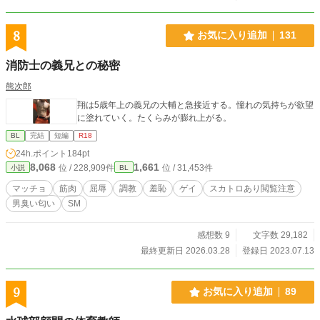
絶すれば力でねじ伏せられ、受け入れれば脳が溶けるほどの
快楽を与えられる。 筋肉と汗、そして雄の匂いに満ちた「肉
の檻」。 これは、規格外のスパダリ3人に愛されすぎた俺
8
お気に入り追加
131
が、身も心も彼らに開発され、とろとろに溶かされていくま
での物語。 【登場人物紹介】 ●受：サトウ アカシ（174cm /
消防士の義兄との秘密
バレー部・リベロ） 筋肉質で引き締まった身体を持つが、周
りがデカすぎて相対的に「華奢」扱い。 流されやすい性格だ
熊次郎
が、実は彼ら3人への依存心も強い。夜な夜な3人に開発さ
翔は5歳年上の義兄の大輔と急接近する。憧れの気持ちが欲望
れ、感度がバグり始めている。 ●攻1：オザキ カイ（193cm /
に塗れていく。たくらみが膨れ上がる。
バレー部・エース） 【属性：爽やか王子（偽）×執着×リーダ
ー】 表向きは学校のアイドル的存在だが、中身は一番ドス黒
BL
完結
短編
R18
い。 3人の司令塔であり、アカシを「共有」することを提案
24h.ポイント
184pt
した張本人。笑顔で退路を断つタイプ。 ●攻2：サカモト ソウ
8,068
1,661
位 / 228,909件
位 / 31,453件
小説
BL
（190cm / 柔道部・重量級） 【属性：本能×享楽的×触りたが
り】 「技の練習」と称してアカシに寝技をかけるのが趣味。
マッチョ
筋肉
屈辱
調教
羞恥
ゲイ
スカトロあり閲覧注意
3人の中で最もテクニシャンで、アカシの性感帯を熟知してい
男臭い匂い
SM
る。手加減を知らない肉食獣。 ●攻3：アサカワ ダイチ（19
5cm/レスリング部・フリースタイル） 【属性：無口×超重力
感想数 9
文字数 29,182
級×一途】 言葉より行動で示すタイプ。その巨体とパワーは
圧倒的で一度だきしめたら離さない。 見た目に反してアカシ
最終更新日 2026.03.28
登録日 2023.07.13
への愛は誰よりも重く、献身的（？）
9
お気に入り追加
89