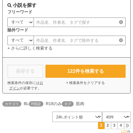
小説を探す
フリーワード
除外ワード
+ さらに詳しく検索する
保存する
122
件を検索する
検索条件の保存には
ロ
× 検索条件をクリアする
グイン
が必要です。
BL
R18のみ
筋肉
カテゴリ
R指定
タグ
1
2
3
4
122
件