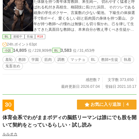
た体躯を持つ青年体育教師、来生純一。 切れやすく猛者と呼
ばれる札付き高校生、格闘技に長けた浜田。 そのツレである
細身の学生ボクサー、言葉数の少ない菊池。 下級生の体操選
手でBボーイ、愛くるしい顔と筋肉質の身体を持つ栗山。 少
年が持つ教師への憧れは無惨にも切り裂かれ、己を律して生
きてきた真面目な教師は、本来自分が教え導くべき生徒から
快楽の歓びを教えられ、その逆転した立場に思い悩む。 拒も
BL
連載中
長編
R18
うとするも一度快楽を知ってしまった青年教師の若く鍛えら
24h.ポイント
63pt
れた美しい肉体はすぐ燃えさかり、筋肉は軋む音を立て、顔
14,805
3,583
位 / 228,909件
位 / 31,453件
小説
BL
を恥辱に歪めながら、教師が必死で押さえ込もうとするも漏
れ出てしまう身体の歓びの喘ぎは、時に野太い悲鳴に似た雄
羞恥
教師
学園
筋肉
調教
マッチョ
BL
教師×生徒
執着
叫びに変わり、校内に響く。 一夜の物語とそれぞれの過去の
鬼畜攻め
物語が交錯する。 ※本作に盛り込めなかった部分、町田議
員、河村秘書と来生純一のエピソードは、スピンオフの方に
書かせていただいています。 ※拙い出来ですが、完結しまし
感想数 7
文字数 373,650
た。 読み直すと誤字、脱字、説明不足などが出てきて、適
最終更新日 2026.07.04
登録日 2021.10.17
宜、修正・加筆を行わせていただいてます。
30
お気に入り追加
4
体育会系でわがままボディの脳筋リーマンは誰にでも股を開
いて契約をとっているらしい・試し読み
ルルオカ