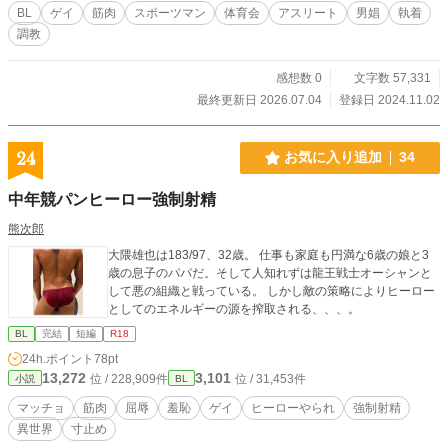
BL
ゲイ
筋肉
スポーツマン
体育会
アスリート
男娼
執着
調教
感想数 0
文字数 57,331
最終更新日 2026.07.04
登録日 2024.11.02
24
お気に入り追加
34
中年競パンヒーロー強制射精
熊次郎
大隈雄也は183/97、32歳。 仕事も家庭も円満な6歳の娘と3
歳の息子のパパだ。そして人知れずは龍王戦士オーシャンと
して悪の組織と戦っている。 しかし敵の策略によりヒーロー
としてのエネルギーの源を搾取される、、、。
BL
完結
短編
R18
24h.ポイント
78pt
13,272
3,101
位 / 228,909件
位 / 31,453件
小説
BL
マッチョ
筋肉
屈辱
羞恥
ゲイ
ヒーローやられ
強制射精
異世界
寸止め