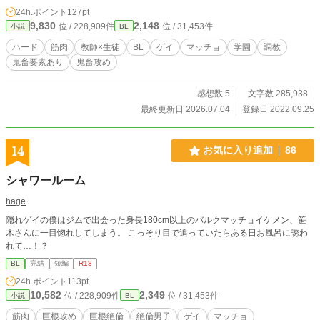
24h.ポイント
127pt
9,830
2,148
位 / 228,909件
位 / 31,453件
小説
BL
ハード
筋肉
教師×生徒
BL
ゲイ
マッチョ
学園
調教
鬼畜要素あり
鬼畜攻め
感想数 5
文字数 285,938
最終更新日 2026.07.04
登録日 2022.09.25
14
お気に入り追加
86
シャワールーム
hage
隠れゲイの僕はジムで出会った身長180cm以上のバルクマッチョイケメン、笹
木さんに一目惚れしてしまう。 こっそり目で追っていたらある日お風呂に誘わ
れて…！？
BL
完結
短編
R18
24h.ポイント
113pt
10,582
2,349
位 / 228,909件
位 / 31,453件
小説
BL
筋肉
巨根攻め
巨根絶倫
絶倫男子
ゲイ
マッチョ