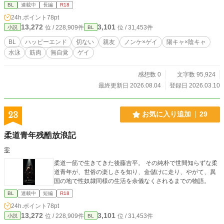
――あの日、あのシャワー室で、あいつの「秘密」を暴いて
BL
連載中
長編
R18
しまうまでは。 触れてもいいのに、愛せない。 親友という名
24h.ポイント
78pt
の地獄に溺れる、俺の壊れるほど一途な恋の記録。 水泳サー
13,272
3,101
位 / 228,909件
位 / 31,453件
小説
BL
クルと「競パン」バイトを舞台に、「親友」と「恋愛」の境
界線に苦しむ、切なくて熱い青春BLです。
BL
ハッピーエンド
切ない
親友
ノンケ×ゲイ
陽キャ×陰キャ
水泳
筋肉
無自覚
ゲイ
感想数 0
文字数 95,924
最終更新日 2026.08.04
登録日 2026.03.10
23
お気に入り追加
29
柔道青年残酷放浪記
零
柔道一筋で生きてきた後藤吉平。 その純朴で世間知らずな柔
道青年が、世俗の楽しさを知り、金儲けに走り、やがて、異
国の地で性奴隷同様の生活を余儀なくされるまでの物語。
BL
連載中
短編
R18
24h.ポイント
78pt
13,272
3,101
位 / 228,909件
位 / 31,453件
小説
BL