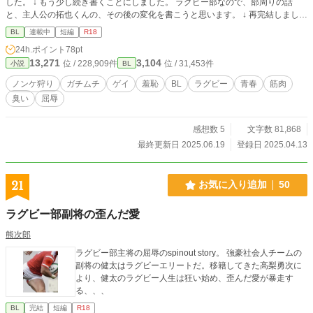
した。 ↓ もう少し続き書くことにしました。 ラグビー部なので、部周りの話
と、主人公の拓也くんの、その後の変化を書こうと思います。 ↓ 再完結しまし
た。 ※感想やXでのシェア大歓迎です！
BL
連載中
短編
R18
24h.ポイント
78pt
13,271
3,104
位 / 228,909件
位 / 31,453件
小説
BL
ノンケ狩り
ガチムチ
ゲイ
羞恥
BL
ラグビー
青春
筋肉
臭い
屈辱
感想数 5
文字数 81,868
最終更新日 2025.06.19
登録日 2025.04.13
21
お気に入り追加
50
ラグビー部副将の歪んだ愛
熊次郎
ラグビー部主将の屈辱のspinout story。 強豪社会人チームの
副将の健太はラグビーエリートだ。移籍してきた高梨勇次に
より、健太のラグビー人生は狂い始め、歪んだ愛が暴走す
る、、、
BL
完結
短編
R18