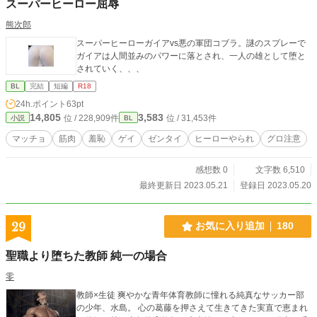
スーパーヒーロー屈辱
熊次郎
スーパーヒーローガイアvs悪の軍団コブラ。謎のスプレーで
ガイアは人間並みのパワーに落とされ、一人の雄として堕と
されていく、、、
BL
完結
短編
R18
24h.ポイント
63pt
14,805
3,583
位 / 228,909件
位 / 31,453件
小説
BL
マッチョ
筋肉
羞恥
ゲイ
ゼンタイ
ヒーローやられ
グロ注意
感想数 0
文字数 6,510
最終更新日 2023.05.21
登録日 2023.05.20
29
お気に入り追加
180
聖職より堕ちた教師 純一の場合
零
教師×生徒 爽やかな青年体育教師に憧れる純真なサッカー部
の少年、水島。 心の葛藤を押さえて生きてきた実直で恵まれ