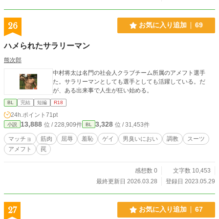
26
お気に入り追加
69
ハメられたサラリーマン
熊次郎
中村将太は名門の社会人クラブチーム所属のアメフト選手
た。サラリーマンとしても選手としても活躍している。だ
が、ある出来事で人生が狂い始める。
BL
完結
短編
R18
24h.ポイント
71pt
13,888
3,328
位 / 228,909件
位 / 31,453件
小説
BL
マッチョ
筋肉
屈辱
羞恥
ゲイ
男臭いにおい
調教
スーツ
アメフト
罠
感想数 0
文字数 10,453
最終更新日 2026.03.28
登録日 2023.05.29
27
お気に入り追加
67