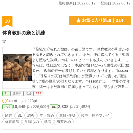
最終更新日 2022.06.12
登録日 2022.06.12
16
お気に入り追加
114
体育教師の躾と訓練
零
『聖域で狩られた教師』の後日談です。 体育教師の和彦がゆ
るゆると調教されていきます。 また、後に絡んでくる『聖職
より堕ちた教師』の純一のエピソードも挟んでいきます。 こ
ちらは、後日談ではなく、本編で描けなかった生徒の浜田(猛
者)へ、教師の純一が恭順していく過程となります。 “lesson
1”、“裸祭りの夜”は時系列的には“聖職より～”で書いた“柔道
場”と“夏の風景”の間となります。 “lesson1”は、一学期の学年
末、純一はまだ浜田に従属しきっておらず、褌もまだ強要さ
れていない頃。 (和彦のパートでいうと“校長室”の少し後) “裸
BL
連載中
短編
R18
祭りの夜”は、“夏の風景”の直前であり、純一の陰毛も、まだ
24h.ポイント
113pt
ちゃんと生え揃っている頃です。 “猛者流の躾け”は、“夏の風
10,549
2,338
位 / 228,909件
位 / 31,453件
小説
BL
景 6 ラクガキを落とす朝 SIDE:純一”中盤以降を生徒側（一部
純一側）から描いてます。 ついでに、これから書く予定の小
筋肉
BL
調教
年下攻め
教師×生徒
陵辱・屈辱プレイ
説で、純一をキッカケに浜田、栗山に目をつけられて、色々
体育教師
学園もの
執着
鬼畜攻め
と大変な目に合うことになる本城、佐伯の水泳部OBの紹介用
プロローグ代わりのエピソードも入れました。 この後も二人