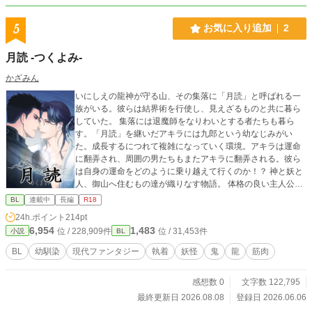
5
お気に入り追加
2
月読 -つくよみ-
かざみん
いにしえの龍神が守る山、その集落に「月読」と呼ばれる一
族がいる。彼らは結界術を行使し、見えざるものと共に暮ら
していた。 集落には退魔師をなりわいとする者たちも暮ら
す。「月読」を継いだアキラには九郎という幼なじみがい
た。成長するにつれて複雑になっていく環境。アキラは運命
に翻弄され、周囲の男たちもまたアキラに翻弄される。彼ら
は自身の運命をどのように乗り越えて行くのか！？ 神と妖と
人、御山へ住むもの達が織りなす物語。 体格の良い主人公が
受けです。妖怪バトルあり、修行あり、エロあります。怪我
BL
連載中
長編
R18
の描写もあるので血が苦手な方はご注意ください。爽やかで
24h.ポイント
214pt
はないギャグ要素も出てきます。 エローな描写のページは※
6,954
1,483
位 / 228,909件
位 / 31,453件
小説
BL
マーク表示しています。 2022年に書いた小説の改稿版です。
※この物語に登場する人物、名、団体、場所はすべてフィク
BL
幼馴染
現代ファンタジー
執着
妖怪
鬼
龍
筋肉
ションです。 作品の表現上、モラルに反した描写もあります
が決して推奨しておりません。 ⓒ2026 Kazamin 盗用・無
感想数 0
文字数 122,795
断転載は禁止です。 Unauthorized copying or reproduction is
prohibited.
最終更新日 2026.08.08
登録日 2026.06.06