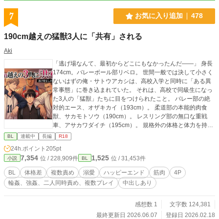
7
お気に入り追加
478
190cm越えの猛獣3人に「共有」される
Aki
「逃げ場なんて、最初からどこにもなかったんだ――」 身長
174cm。バレーボール部リベロ。 世間一般では決して小さく
ないはずの俺・サトウアカシは、高校入学と同時に「ある異
常事態」に巻き込まれていた。 それは、高校で同級生になっ
た3人の「猛獣」たちに目をつけられたこと。 バレー部の絶
対的エース、オザキカイ（193cm）。 柔道部の本能的肉食
獣、サカモトソウ（190cm）。 レスリング部の無口な重戦
車、アサカワダイチ（195cm）。 規格外の体格と体力を持つ
彼らは、ある日、とんでもない「協定」を結んだ。 『誰か一
BL
連載中
長編
R18
人が抜け駆けするのはナシだ』 『喧嘩になるからな』 『……
24h.ポイント
205pt
だから、3人で仲良く使うことにした』 「共有（シェア）」
7,354
1,525
位 / 228,909件
位 / 31,453件
小説
BL
その言葉の意味を理解する間もなく、俺の日常は彼らの重
く、熱く、歪んだ愛に塗り潰されていく。 放課後の廃校舎、
BL
体格差
複数責め
溺愛
ハッピーエンド
筋肉
4P
部活遠征先のホテル、そして逃げ場のない週末の自宅……。
輪姦、強姦、二人同時責め、複数プレイ
中出しあり
1人でも太刀打ちできない相手が、3人掛かりで俺を貪り尽く
す。 「アカシ、いい声で鳴けよ。……まだ1人目だぞ？」
「俺のでガバガバになった後は、アイツらのも入りやすいだ
感想数 1
文字数 124,381
ろ？」 「……逃がさない。骨の髄まで、俺たちのモンだ」 拒
最終更新日 2026.06.07
登録日 2026.02.18