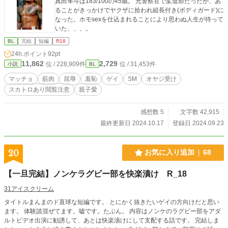
真田隼斗は183/100の45歳。 元警察官で柔道部だったが、あ
ることがきっかけでヤクザに拾われ組長付き(ボディガード)に
なった。ホモsexを仕込まれることにより思わぬ人生が待って
いた、、、。
BL
完結
短編
R18
24h.ポイント
92pt
11,862
2,729
位 / 228,909件
位 / 31,453件
小説
BL
マッチョ
筋肉
屈辱
羞恥
ゲイ
SM
オヤジ受け
スカトロあり閲覧注意
親子愛
感想数 5
文字数 42,915
最終更新日 2024.10.17
登録日 2024.09.23
20
お気に入り追加
68
【一旦完結】ノンケラグビー部を快楽漬け R_18
31アイスクリーム
タイトルまんまのド直球な短編です。 とにかく抜きたいゲイの方向けだと思い
ます。 体験談混ぜてます。嘘です。たぶん。 内容はノンケのラグビー部をアダ
ルトビデオ出演に勧誘して、あとは快楽漬けにして支配する話です。 完結しま