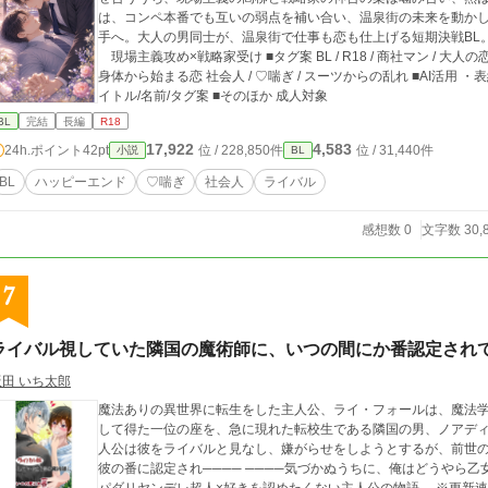
は、コンペ本番でも互いの弱点を補い合い、温泉街の未来を動か
手へ。大人の男同士が、温泉街で仕事も恋も仕上げる短期決戦BL。 ■一言コメント 仕事も身体も噛み合う大人
現場主義攻め×戦略家受け ■タグ案 BL / R18 / 商社マン / 大人の恋 / ライバル同士 スーツ男子 / ハッピーエンド /
身体から始まる恋 社会人 / ♡喘ぎ / スーツからの乱れ ■AI活用 ・表紙（AIイラスト） ・会話テンポ＆文章校正 ・タ
イトル/名前/タグ案 ■そのほか 成人対象
BL
完結
長編
R18
17,922
4,583
24h.ポイント
42pt
位 / 228,850件
位 / 31,440件
小説
BL
BL
ハッピーエンド
♡喘ぎ
社会人
ライバル
感想数 0
文字数 30,
7
ライバル視していた隣国の魔術師に、いつの間にか番認定され
飯田 いち太郎
魔法ありの異世界に転生をした主人公、ライ・フォールは、魔法学
して得た一位の座を、急に現れた転校生である隣国の男、ノアディ
人公は彼をライバルと見なし、嫌がらせをしようとするが、前世
彼の番に認定され──── ────気づかぬうちに、俺はどうやら乙女ゲームの世界に巻き込まれていたみたいだ。 ス