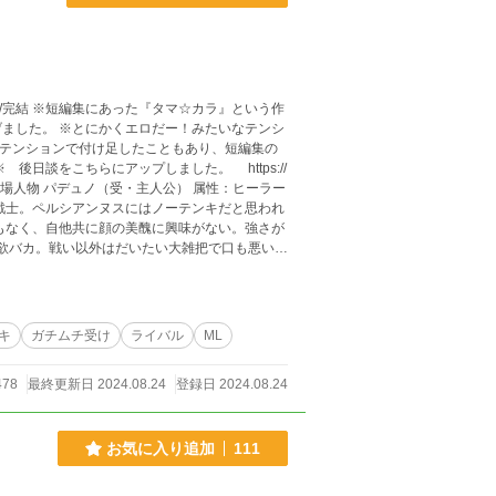
話/完結 ※短編集にあった『タマ☆カラ』という作
ました。 ※とにかくエロだー！みたいなテンシ
たテンションで付け足したこともあり、短編集の
戦士。ペルシアンヌスにはノーテンキだと思われ
もなく、自他共に顔の美醜に興味がない。強さが
て敵も多かったが、ここでは結構大人しくしてい
淫蟲を使ってセックスしていたが、ただのノーテ
に。見た目はもともと好みだったが、わがまま言
キ
ガチムチ受け
ライバル
ML
ップクラスの戦士だったが、ペルシアンヌスが首
をかけたら、「尻を貸せ」と言われて腹が立ち、
478
最終更新日 2024.08.24
登録日 2024.08.24
り紙付き。負けて『性欲処理』として抱かれてし
お気に入り追加
111