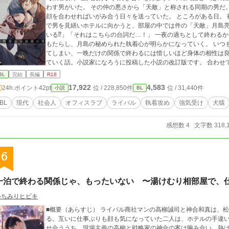
わす男がいた。 その仲の悪さから「天敵」と称される同期の男だ
顔を合わせればいがみ合う日々を送っていた。 ところがある日。 篠崎が人肌恋しさを慰めるため、出会い系サイト
で男を見繕いホテルに向かうと、部屋の中では件の「天敵」月島亮介が待っていた。 「
いる⁉」「それはこちらの台詞だ…！」 一夜の過ちとして終わるかと思われた関係は、徐々にふたりの間に変化を
もたらし、月島の秘められた執着心が明らかになっていく。 いつも嫌味を言い合っているライバルとマッチングし
てしまい、一晩だけの関係で終わるには惜しいほど身体の相性は
ていく話。小説家になろうに投稿した小説の改訂版です。 合わせて漫画もよろしくお願いします。（https://www.al
phapolis.co.jp/manga/763604729/304424900）
BL
完結
長編
R18
17,922
4,583
24h.ポイント
42pt
位 / 228,850件
位 / 31,440件
小説
BL
BL
現代
社会人
オフィスラブ
ライバル
執着攻め
強気受け
犬猿
感想数 4
文字数 318,
6
一泊で終わる関係じゃ、もったいない 〜湯けむり相部屋で、
いちみりヒビキ
■概要（あらすじ） ライバル商社マンの高柳誠司と神合和真は、
る。互いに仕事ぶりも顔も気になっていた二人は、ホテルの手違
せ合ううち、現場主義の高柳と戦略家の神合の案は噛み合い、熱