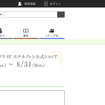
新規登録
ログイン
ネス
書籍
メディア化