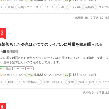
位 / 228,850件
位 / 31,440件
BL
続編
必然ラヴァーズ
アイドル
不良
ライバル
芸能界
コスプ
感想数 26
文字数 1,746,
2
奴隷落ちした令息はかつてのライバルに尊厳を踏み躙られる
ゆう
書籍情報
の犯罪で断罪された青年がかつてのライバルに弄ばれるお話。 ※R指定、女装、失禁 もしかしたら気まぐれで更新するかもです
が、連載予定ではないので完結としております。
BL
完結
ｼｮｰﾄｼｮｰﾄ
R18
9,922
2,184
24h.ポイント
120pt
位 / 228,850件
位 / 31,440件
小説
BL
BL
創作BL
R18要素あり
失禁・おもらし
失禁
奴隷
服従
ライバ
感想数 0
文字数 2,
3