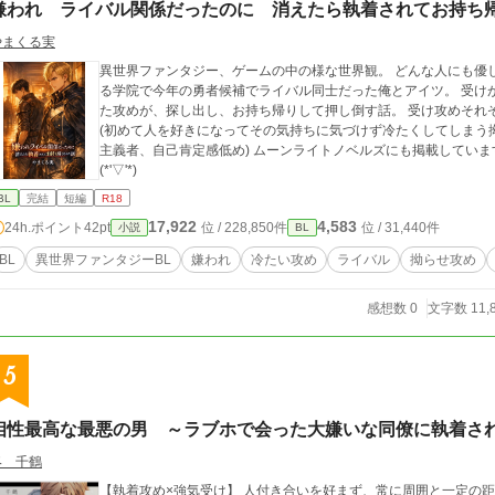
嫌われ ライバル関係だったのに 消えたら執着されてお持ち
やまくる実
異世界ファンタジー、ゲームの中の様な世界観。 どんな人にも優
る学院で今年の勇者候補でライバル同士だった俺とアイツ。 受け
た攻めが、探し出し、お持ち帰りして押し倒す話。 受け攻めそれ
(初めて人を好きになってその気持ちに気づけず冷たくしてしまう拗
主義者、自己肯定感低め) ムーンライトノベルズにも掲載しています。 表紙画像はchat gptに作成してもらいました
(*'▽'*)
BL
完結
短編
R18
17,922
4,583
24h.ポイント
42pt
位 / 228,850件
位 / 31,440件
小説
BL
BL
異世界ファンタジーBL
嫌われ
冷たい攻め
ライバル
拗らせ攻め
感想数 0
文字数 11,
5
相性最高な最悪の男 ～ラブホで会った大嫌いな同僚に執着さ
柊 千鶴
【執着攻め×強気受け】 人付き合いを好まず、常に周囲と一定の