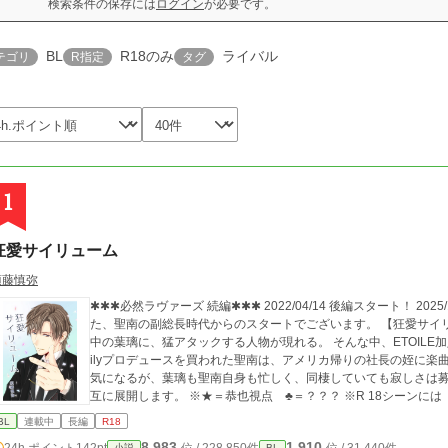
検索条件の保存には
ログイン
が必要です。
BL
R18のみ
ライバル
テゴリ
R指定
タグ
1
狂愛サイリューム
須藤慎弥
✱✱✱必然ラヴァーズ 続編✱✱✱ 2022/04/14 後編スタート！ 2025/11/01 更新再開！ 【注】リクエストを頂きまし
た、聖南の副総長時代からのスタートでございます。 【狂愛サイリューム】 ♡新たな影武者任務「ヒナタ」を遂行
中の葉璃に、猛アタックする人物が現れる。 そんな中、ETOILE加
ilyプロデュースを買われた聖南は、アメリカ帰りの社長の姪に楽
気になるが、葉璃も聖南自身も忙しく、同棲していても寂しさは募るばかり…。 ※♡=葉璃視
互に展開します。 ※★＝恭也視点 ♣️＝？？？ ※R 18シーンに
BL
連載中
長編
R18
8,983
1,910
24h.ポイント
142pt
小説
BL