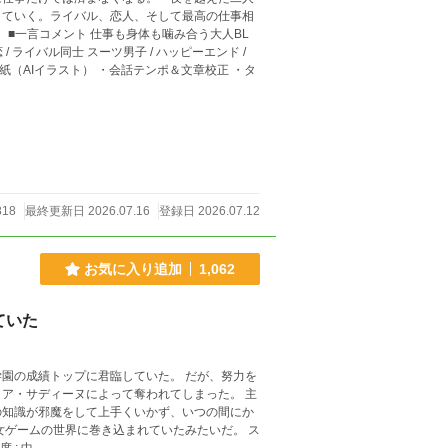
していく。ライバル、恋人、そして最高の仕事相
BL
818
最終更新日 2026.07.16
登録日 2026.07.12
お気に入り追加
1,062
ていた
園の成績トップに君臨していた。 だが、努力を
ア・サディーヌによって奪われてしまった。 主
の知識が邪魔をして上手くいかず、いつの間にか