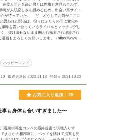
。 完璧人間と名高い男とは性格も意見も合わず、
ど、どうしてお前がここに
良く、抜け出せないまま囲われ執着され溺愛され
ハッピーエンド
110
最終更新日 2023.11.13
登録日 2021.10.23
お気に入り追加
25
仕事も身体も合いすぎました〜
松川温泉街再生コンペの最終提案で現地入りす
いでまさかの相部屋に。ベッドを賭けて提案を見
は仕事だけでは済まなくなる。一夜を越えた二人