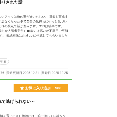
帰りされた話
しいアイツは俺の事が嫌いらしい。 勇者を育成す
が居なくなった事で自分の気持ちにやっと気づい
ぞれの視点で話が進みます。エロは後半です。
らせ人気者美形）✖️(能力は高いが不器用で平和
執着
876
最終更新日 2025.12.31
登録日 2025.12.25
お気に入り追加
588
れて逃げられない～
距離を置いてきた篠崎には、唯一激しく口論を交