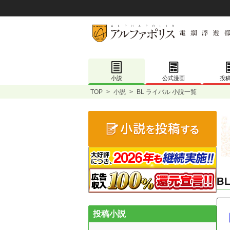
小説
公式漫画
投
TOP
>
小説
>
BL ライバル 小説一覧
B
投稿小説