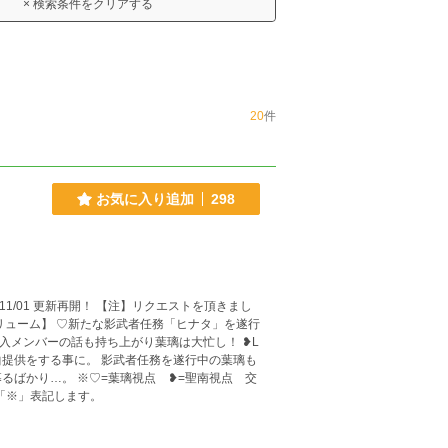
× 検索条件をクリアする
20
件
お気に入り追加
298
入メンバーの話も持ち上がり葉璃は大忙し！ ❥L
曲提供をする事に。 影武者任務を遂行中の葉璃も
点 ❥=聖南視点 交
は「※」表記します。