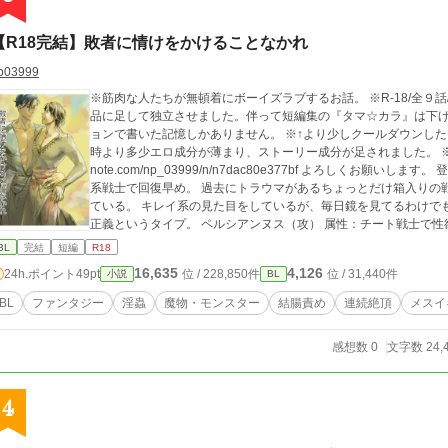
【R18完結】敗者に情けをかけることなかれ
p03999
※筋肉な人たちが無頓着にボーイズラブするお話。 ※R-18/全９
品に足して独立させました。伴って短編集の『タマ☆カラ』は下げ
ョンで書いた記憶しかありません。 ※↑より少しクールダウンし
時より多少エロ成分が薄まり、ストーリー成分が足されました。 ※ 後日談をこちらにアップしました。 https://
note.com/np_03999/n/n7dac80e377bf よろしくお願いします。 登場人物 パデュノ（受・主人公） 属性：ヒーラー
系戦士で回復早め。 過去にトラウマがあるちょっとだけ箱入りの
ている。 キレイ系の見た目をしているが、毎日鏡を見てるわけで
正義というタイプ。 ペルシアンヌス（攻） 属性：チート戦士で性欲バカ。戦い以外はだいたい大雑把で口も悪い。
国外で戦士をしていたときはチート級の強さと口の悪さが災いし
BL
完結
短編
R18
る。最初パデュノに話しかけられたときは、何かの罠かと思って
16,635
4,126
24h.ポイント
49pt
位 / 228,850件
位 / 31,440件
小説
BL
ンキだとわかってからは、パデュノに合わせてセックスするよう
われるのは嫌じゃないことに気付いた。 あらすじ 魔物に村を襲われて母を亡くしたパデュノは、あのときもっと強
BL
ファンタジー
淫蟲
魔物・モンスター
結腸責め
連続絶頂
メスイ
ければ母を守れたのにと、『強さ』に憧れを持つ戦士。首都でト
都に来てからは、その強さに憧れるようになった。意を決して声
感想数 0
文字数 24,
勝負を挑んでしまう。性欲バカのペルシアンヌスだが、強さも折
まう。
4