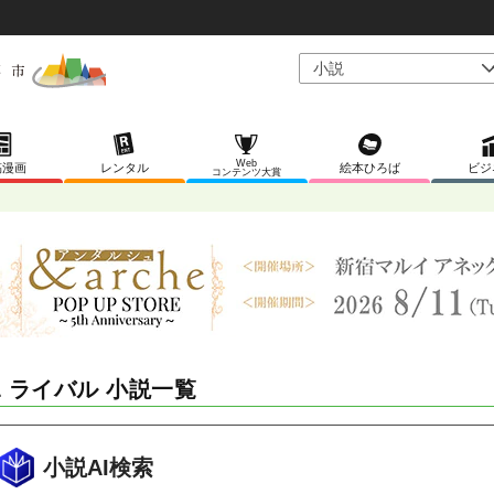
Web
稿漫画
レンタル
絵本ひろば
ビジ
コンテンツ大賞
L ライバル 小説一覧
小説AI検索