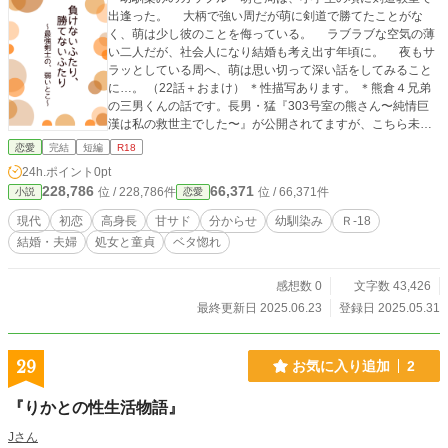
出逢った。 大柄で強い周だが萌に剣道で勝てたことがな
く、萌は少し彼のことを侮っている。 ラブラブな空気の薄
い二人だが、社会人になり結婚も考え出す年頃に。 夜もサ
ラッとしている周へ、萌は思い切って深い話をしてみること
に…。 （22話＋おまけ） ＊性描写あります。 ＊熊倉４兄弟
の三男くんの話です。長男・猛『303号室の熊さん〜純情巨
漢は私の救世主でした〜』が公開されてますが、こちら未読
でも差し支えありません。
恋愛
完結
短編
R18
24h.ポイント
0pt
228,786
66,371
位 / 228,786件
位 / 66,371件
小説
恋愛
現代
初恋
高身長
甘サド
分からせ
幼馴染み
Ｒ-18
結婚・夫婦
処女と童貞
ベタ惚れ
感想数 0
文字数 43,426
最終更新日 2025.06.23
登録日 2025.05.31
29
お気に入り追加
2
『りかとの性生活物語』
Jさん