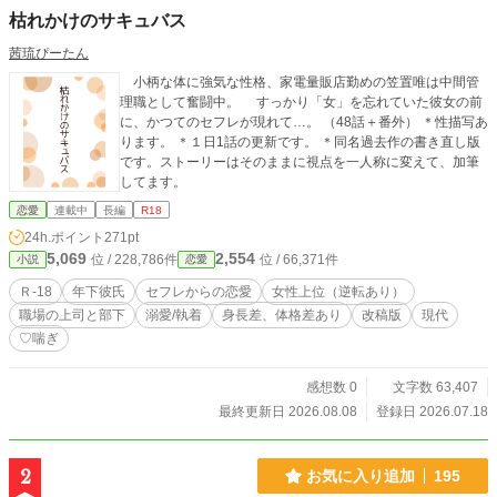
枯れかけのサキュバス
茜琉ぴーたん
小柄な体に強気な性格、家電量販店勤めの笠置唯は中間管
理職として奮闘中。 すっかり「女」を忘れていた彼女の前
に、かつてのセフレが現れて…。 （48話＋番外） ＊性描写あ
ります。 ＊１日1話の更新です。 ＊同名過去作の書き直し版
です。ストーリーはそのままに視点を一人称に変えて、加筆
してます。
恋愛
連載中
長編
R18
24h.ポイント
271pt
5,069
2,554
位 / 228,786件
位 / 66,371件
小説
恋愛
Ｒ-18
年下彼氏
セフレからの恋愛
女性上位（逆転あり）
職場の上司と部下
溺愛/執着
身長差、体格差あり
改稿版
現代
♡喘ぎ
感想数 0
文字数 63,407
最終更新日 2026.08.08
登録日 2026.07.18
2
お気に入り追加
195