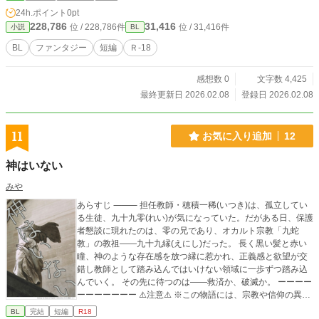
24h.ポイント
0pt
228,786
31,416
位 / 228,786件
位 / 31,416件
小説
BL
BL
ファンタジー
短編
Ｒ-18
感想数 0
文字数 4,425
最終更新日 2026.02.08
登録日 2026.02.08
11
お気に入り追加
12
神はいない
みや
あらすじ ⸻ 担任教師・穂積一稀(いつき)は、孤立してい
る生徒、九十九零(れい)が気になっていた。だがある日、保護
者懇談に現れたのは、零の兄であり、オカルト宗教「九蛇
教」の教祖――九十九縁(えにし)だった。 長く黒い髪と赤い
瞳、神のような存在感を放つ縁に惹かれ、正義感と欲望が交
錯し教師として踏み込んではいけない領域に一歩ずつ踏み込
んでいく。 その先に待つのは――救済か、破滅か。 ーーーー
ーーーーーーー ⚠️注意⚠️ ※この物語には、宗教や信仰の異様
な世界観、洗脳、性行為描写、殺人表現があります。受けは
BL
完結
短編
R18