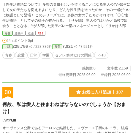
【性生活物語について】 多数の専属セ〇レを従えることになる主人公Yが如何に
して女の子たちを従えるよになり、どんな性生活を送ったのか、その一端がつい
に物語として登場！ このシリーズでは、多数の女の子たちがそれぞれ「〇〇性
生活物語」としてその様子が描かれる。 【りか編】 主人公Yはりかと高校で出
会うこととなる。Yが入部した男子バレー部のマネージャーとしてりかは入部す
ることとなるが、その先りかに待っていたのは...。 【登場人物】 ・りか 身長:15
青春
連載中
短編
R18
5cm カップ:C 可愛らしい見た目で、献身的な性格は男からの人気は絶大。標準
24h.ポイント
0pt
的な体型ではあるが、中学時代のバスケ経験がムチッとした太ももを生み出しよ
228,786
7,921
位 / 228,786件
位 / 7,921件
小説
青春
り欲を掻き立ててくる。
青春
恋愛
日常
学園
セフレ/身体だけの関係
Ｒ-18
感想数 0
文字数 2,159
最終更新日 2025.06.09
登録日 2025.06.09
30
お気に入り追加
107
何故、私は愛人と住まわねばならないのでしょうか【おま
け】
Lynx🐈‍⬛
オーヴェンス公爵であるアーロンと結婚した、ロヴァニエ子爵のレイラ。 結婚