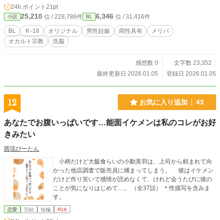
両性具有者という特殊な体かつ最後には妊娠の描写がありま
24h.ポイント
21pt
す。人によってはメリバで後味悪いです。
25,210
6,346
位 / 228,786件
位 / 31,416件
小説
BL
BL
Ｒ-18
オリジナル
男性妊娠
両性具有
メリバ
オカルト宗教
洗脳
感想数 0
文字数 23,352
最終更新日 2026.01.05
登録日 2026.01.05
12
お気に入り追加
43
あなたでお腹いっぱいです…能面イケメンは私のコレがお好
きみたい
茜琉ぴーたん
小柄だけど大飯食らいの小動美羽は、上司から頼まれて向
かった他店調査で販売員に捕まってしまう。 彼はイケメン
だけど作り笑いで感情が読めなくて、けれど会うたびに彼の
ことが気になりはじめて…。 （全37話） ＊性描写を含みま
す。
恋愛
完結
短編
R18