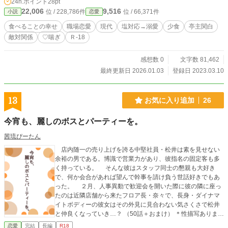
24h.ポイント
28pt
22,006
9,516
位 / 228,786件
位 / 66,371件
小説
恋愛
食べることの幸せ
職場恋愛
現代
塩対応→溺愛
少食
亭主関白
敵対関係
♡喘ぎ
Ｒ-18
感想数 0
文字数 81,462
最終更新日 2026.01.03
登録日 2023.03.10
13
お気に入り追加
26
今宵も、麗しのボスとパーティーを。
茜琉ぴーたん
店内随一の売り上げを誇る中堅社員・松井は素を見せない
余裕の男である。博識で営業力があり、彼指名の固定客も多
く持っている。 そんな彼はスタッフ同士の懇親も大好き
で、何か会合があれば望んで幹事を請け負う世話好きでもあ
った。 ２月、人事異動で歓迎会を開いた際に彼の隣に座っ
たのは近隣店舗から来たフロア長・奈々で、長身・ダイナマ
イトボディーの彼女はその外見に見合わない気さくさで松井
と仲良くなっていき…？ （50話＋おまけ） ＊性描写ありま
す。
恋愛
完結
長編
R18