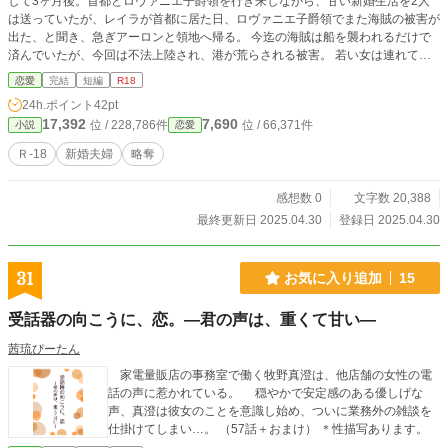
して3ヶ月後。首都とロヴァニエ子爵領を行き来しながら、甘い新婚生活を2人
は送っていたが、レイラが首都に居た日、ロヴァニエ子爵領でまた海賊の被害が
出た、と聞き、急ぎアーロンと領地へ帰る。 今迄の海賊は船を襲われるだけで
済んでいたが、今回は不法上陸され、港が荒らされる被害。 若い女は連れて行
かれ、労働力として子供迄攫われるという暴挙に出られ、軍艦を撒かれて上陸し
恋愛
完結
短編
R18
た形跡もある事から、連携されて不法入国されたとされる。 レイラとアーロン
24h.ポイント
42pt
はこの事をどう解決していくのか−−−−。 ＊Hシーンには♡付
17,392
7,690
位 / 228,786件
位 / 66,371件
小説
恋愛
Ｒ-18
新婚夫婦
略奪
感想数 0
文字数 20,388
最終更新日 2025.04.30
登録日 2025.04.30
31
お気に入り追加
15
受話器の向こうに、恋。—君の声は、重くて甘い—
茜琉ぴーたん
家電量販店の事務室で働く牧野真澄は、他店舗の女性の電
話の声に惹かれている。 穏やかで安定感のある優しげな
声、真澄は彼女のことを意識し始め、ついに業務外の雑談を
仕掛けてしまい…。 （57話＋おまけ） ＊性描写あります。