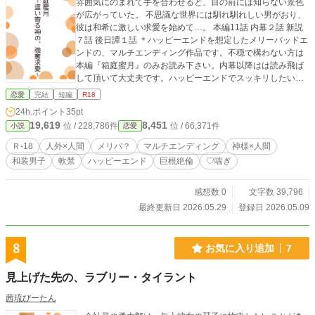
雰囲気にのまれて手を合わせると、目の前には知らない景色
が広がっていた。 不思議な世界には馴れ馴れしい男がおり、
彼は和希に激しい求愛を始めて…。 本編11話 内幕２話 新説
７話 後日譚１話 ＊ハッピーエンドを想定したメリーバッドエ
ンドの、マルチエンディング作品です。不穏で構わない方は
本編『箱庭蜜月』のみお読み下さい。内幕以降はは読み飛ば
して頂いて大丈夫です。ハッピーエンドでスッキリしたい方
は、ぜひ最後までお願いします。
恋愛
完結
短編
R18
24h.ポイント
35pt
19,619
8,451
位 / 228,786件
位 / 66,371件
小説
恋愛
Ｒ-18
人外×人間
メリバ？
マルチエンディング
神様×人間
和装男子
軟禁
ハッピーエンド
巨根絶倫
♡喘ぎ
感想数 0
文字数 39,796
最終更新日 2026.05.29
登録日 2026.05.09
8
お気に入り追加
7
見上げた先の、ラブリー・タイラント
茜琉ぴーたん