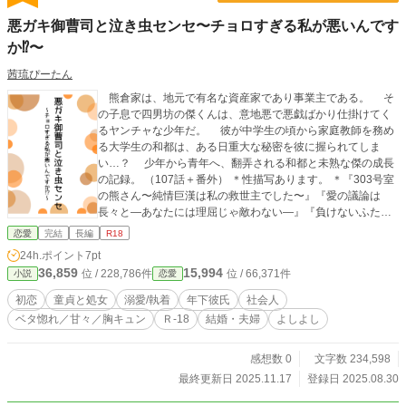
悪ガキ御曹司と泣き虫センセ〜チョロすぎる私が悪いんです
か⁉︎〜
茜琉ぴーたん
熊倉家は、地元で有名な資産家であり事業主である。 そ
の子息で四男坊の傑くんは、意地悪で悪戯ばかり仕掛けてく
るヤンチャな少年だ。 彼が中学生の頃から家庭教師を務め
る大学生の和都は、ある日重大な秘密を彼に握られてしま
い…？ 少年から青年へ、翻弄される和都と未熟な傑の成長
の記録。 （107話＋番外） ＊性描写あります。 ＊『303号室
の熊さん〜純情巨漢は私の救世主でした〜』『愛の議論は
長々と—あなたには理屈じゃ敵わない—』『負けないふた
り、勝てないふたり〜最強剣士の弱いとこ〜』に続く四男の
恋愛
完結
長編
R18
話です。上記作品を未読でも差し支えありませんが、今作は
24h.ポイント
7pt
先行作のネタバレを含んでおりますのでご了承下さい。
36,859
15,994
位 / 228,786件
位 / 66,371件
小説
恋愛
初恋
童貞と処女
溺愛/執着
年下彼氏
社会人
ベタ惚れ／甘々／胸キュン
Ｒ-18
結婚・夫婦
よしよし
感想数 0
文字数 234,598
最終更新日 2025.11.17
登録日 2025.08.30