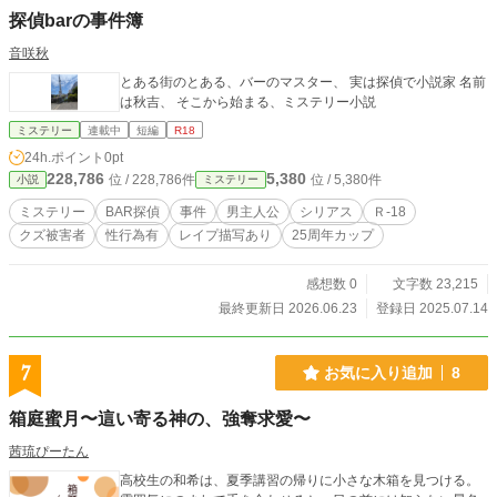
探偵barの事件簿
音咲秋
とある街のとある、バーのマスター、 実は探偵で小説家 名前
は秋吉、 そこから始まる、ミステリー小説
ミステリー
連載中
短編
R18
24h.ポイント
0pt
228,786
5,380
位 / 228,786件
位 / 5,380件
小説
ミステリー
ミステリー
BAR探偵
事件
男主人公
シリアス
Ｒ-18
クズ被害者
性行為有
レイプ描写あり
25周年カップ
感想数 0
文字数 23,215
最終更新日 2026.06.23
登録日 2025.07.14
7
お気に入り追加
8
箱庭蜜月〜這い寄る神の、強奪求愛〜
茜琉ぴーたん
高校生の和希は、夏季講習の帰りに小さな木箱を見つける。