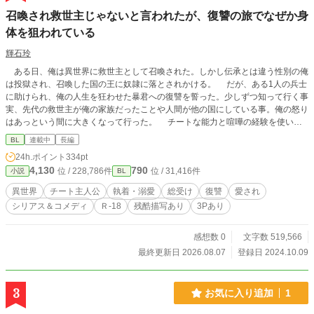
召喚され救世主じゃないと言われたが、復讐の旅でなぜか身
体を狙われている
輝石玲
ある日、俺は異世界に救世主として召喚された。しかし伝承とは違う性別の俺
は投獄され、召喚した国の王に奴隷に落とされかける。 だが、ある1人の兵士
に助けられ、俺の人生を狂わせた暴君への復讐を誓った。少しずつ知って行く事
実、先代の救世主が俺の家族だったことや人間が他の国にしている事。俺の怒り
はあっという間に大きくなって行った。 チートな能力と喧嘩の経験を使いこ
なしながら旅を始め、その旅の中で出会った人間に恨みがある他種族を仲間にす
BL
連載中
長編
る。 そう…復讐の旅……なのに、なんでエロ展開になって俺が総受けになっ
24h.ポイント
334pt
てるんだ！？ ❇︎＝R-18 ※残酷描写を含みます ※男性向けの表現を含みます ※
4,130
790
位 / 228,786件
位 / 31,416件
小説
BL
投稿頻度はランダムです（現在、毎日更新） お気に入り登録、感想などはお気
軽にしていただけると嬉しいです！
異世界
チート主人公
執着・溺愛
総受け
復讐
愛され
シリアス＆コメディ
Ｒ-18
残酷描写あり
3Pあり
感想数 0
文字数 519,566
最終更新日 2026.08.07
登録日 2024.10.09
3
お気に入り追加
1