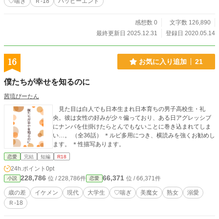
♡喘ぎ
Ｒ-18
ハッピーエンド
感想数 0
文字数 126,890
最終更新日 2025.12.31
登録日 2020.05.14
16
お気に入り追加
21
僕たちが幸せを知るのに
茜琉ぴーたん
見た目は白人でも日本生まれ日本育ちの男子高校生・礼
央。彼は女性の好みが少々偏っており、ある日アグレッシブ
にナンパを仕掛けたらとんでもないことに巻き込まれてしま
い…。 （全36話） ＊ルビ多用につき、横読みを強くお勧めし
ます。 ＊性描写あります。
恋愛
完結
短編
R18
24h.ポイント
0pt
228,786
66,371
位 / 228,786件
位 / 66,371件
小説
恋愛
歳の差
イケメン
現代
大学生
♡喘ぎ
美魔女
熟女
溺愛
Ｒ-18