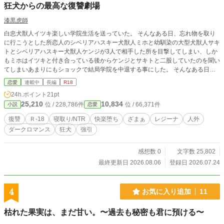
狂犬からの最高な復讐劇場
漆黒虎師
白忠犬獣人イツキ楽しい学院生活を送っていた。 そんなある日、忘れ物を取り
に行こうとした所恋人のシベリアハスキー犬獣人ミホと幼馴染の大型犬獣人サキ
トとシベリアハスキー犬獣人ケンジが3人で相手した所を目撃してしまい、しか
もミホはイツキと付き合っている後からケンジとサキトと二股していたのを聞い
てしまいあまりにもショックで結局学院を中退する事にした。 そんなある日イ
ツキは元恋人の浮気と幼馴染の裏切りのきっかけに父の知り合いから性転換手術
恋愛
連載中
長編
R18
を誘いイツキは男と名前を捨て女として性転換手術をしてツバキを改名して、こ
24h.ポイント
21pt
れまで奪ってきた奴らをこっちから奪う白忠犬獣人の3年前の復讐劇がここに開
25,210
10,834
位 / 228,786件
位 / 66,371件
小説
恋愛
幕する
復讐
Ｒ-18
寝取り/NTR
快楽堕ち
ざまぁ
レジーナ
人外
ダークロマンス
狂犬
強引
感想数 0
文字数 25,802
最終更新日 2026.08.06
登録日 2026.07.24
4
お気に入り追加
11
枯れた果実は、まだ甘い。〜過去も秘密も君に預ける〜