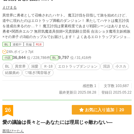
えびまる
異世界に勇者として召喚されたハヤト。 魔王討伐を目指して旅を始めたけど、
道中に現れたのはエロトラップ満載のダンジョン！ 果たしてハヤトは魔王討伐
を達成出来るのか…？！ 魔王討伐は要素程度であまり戦闘シーンはありません
勇者×関西弁エルフ 無邪気魔道具技師×兄貴肌騎士団長 合法ショタ魔塔主妖精族
×その弟子 の3組のカップルでお届けします！ よくあるエロトラップダンジョン
の感じではないかもです… やたら真面目に書いてますが結局えろが書きたいん
BL
連載中
長編
R18
です！すいません！！ ※ハイパーご都合主義 ※基本的には勇者視点ですがエル
24h.ポイント
7pt
フ視点と、ダンジョン内やR18場面は三人称になります。苦手な方ご注意下さい
36,844
9,797
位 / 228,786件
位 / 31,416件
小説
BL
⚠️ ※エロには印つけときまーす 地雷が多い方はお気をつけて！ タグに載り切ら
なかったのでこちらにも記載しておきます BL/異世界/ファンタジー/結腸責/小ス
BL
異世界
溺愛
Ｒ-18
エロトラップダンジョン
淫語
小スカ
カ/エロトラップダンジョン/♡喘ぎ/濁点喘ぎ/固定カプ/合同えっち有(一穴一棒)/
結腸責め
♡喘ぎ/濁音喘ぎ
淫語/モロ語/女性器表現/ショタおに(見た目だけ)/ 記載は増えたりするかもです
※サブタイトル作成が苦手なのでAIに手伝って貰っていますがそれ以外は自力で
す！ ※更新は毎日じゃないです
感想数 1
文字数 103,687
最終更新日 2025.08.28
登録日 2025.05.22
26
お気に入り追加
20
愛の議論は長々と—あなたには理屈じゃ敵わない—
茜琉ぴーたん