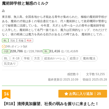
魔術師学校と魅惑のミルク
み
東京都、無人島。全国各地から才能ある青年が集められた、極秘の魔術師学校が
ある。魔術の才能は多くの場合遺伝であり、代々魔術師として政府機関や警察な
どで秘密裏に活躍している。 今年度、天才とも呼べる一人の青年が魔術師学校
に入学した。魔術師として名門一族であり、魔力は圧倒的なトップ、それだけで
なく、彼の精液には魔力を高める効力があるとの噂である。 魔術師としての一
生を決める四年間の魔術師学校生活。青年たちの欲望が絡み合う。
BL
完結
長編
R18
24h.ポイント
0pt
228,786
31,416
位 / 228,786件
位 / 31,416件
小説
BL
BL
Ｒ-18
学校
方言
総攻め/ハーレム
総受け
魔術/魔法
乱交あり
感想数 0
文字数 53,255
最終更新日 2025.10.09
登録日 2025.05.28
24
お気に入り追加
25
【R18】清掃員加藤望、社長の弱みを握りに来ました！