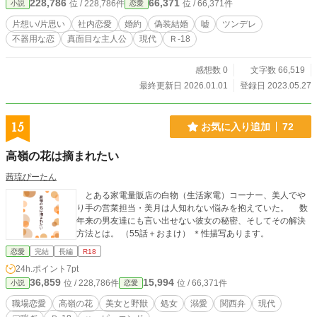
228,786
66,371
位 / 228,786件
位 / 66,371件
小説
恋愛
片想い/片思い
社内恋愛
婚約
偽装結婚
嘘
ツンデレ
不器用な恋
真面目な主人公
現代
Ｒ-18
感想数 0
文字数 66,519
最終更新日 2026.01.01
登録日 2023.05.27
15
お気に入り追加
72
高嶺の花は摘まれたい
茜琉ぴーたん
とある家電量販店の白物（生活家電）コーナー、美人でや
り手の営業担当・美月は人知れない悩みを抱えていた。 数
年来の男友達にも言い出せない彼女の秘密、そしてその解決
方法とは。 （55話＋おまけ） ＊性描写あります。
恋愛
完結
長編
R18
24h.ポイント
7pt
36,859
15,994
位 / 228,786件
位 / 66,371件
小説
恋愛
職場恋愛
高嶺の花
美女と野獣
処女
溺愛
関西弁
現代