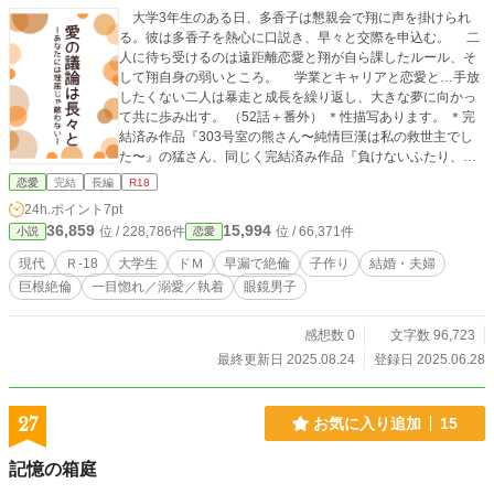
大学3年生のある日、多香子は懇親会で翔に声を掛けられ
る。彼は多香子を熱心に口説き、早々と交際を申込む。 二
人に待ち受けるのは遠距離恋愛と翔が自ら課したルール、そ
して翔自身の弱いところ。 学業とキャリアと恋愛と…手放
したくない二人は暴走と成長を繰り返し、大きな夢に向かっ
て共に歩み出す。 （52話＋番外） ＊性描写あります。 ＊完
結済み作品『303号室の熊さん〜純情巨漢は私の救世主でし
た〜』の猛さん、同じく完結済み作品『負けないふたり、勝
てないふたり〜最強剣士の弱いとこ〜』の周くんの兄弟話で
恋愛
完結
長編
R18
す。クロスオーバー作品ではありますが、前述作品を未読で
24h.ポイント
7pt
も問題ありません。
36,859
15,994
位 / 228,786件
位 / 66,371件
小説
恋愛
現代
Ｒ-18
大学生
ドＭ
早漏で絶倫
子作り
結婚・夫婦
巨根絶倫
一目惚れ／溺愛／執着
眼鏡男子
感想数 0
文字数 96,723
最終更新日 2025.08.24
登録日 2025.06.28
27
お気に入り追加
15
記憶の箱庭