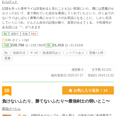
むらびっと
記憶を失った青年ライは目覚めると見たこともない部屋にいた。隣には悪魔のセ
ルリックがいて、道で倒れていた自分を看病してくれていたという。行くあての
ないライはしばらく療養の為にセルリックのお世話になることに。 しかし生活
していくにつれ、どんどん自分の記憶が蘇り、真実がみえてくる。 ※性描写が
ある話には「*」がつきます
BL
連載中
長編
R18
24h.ポイント
0pt
228,786
31,416
位 / 228,786件
位 / 31,416件
小説
BL
BL
箱庭生活
Ｒ-18
残虐描写あり
シリアスあり
悪魔×人間
悪魔
感想数 0
文字数 52,241
最終更新日 2025.07.27
登録日 2024.12.02
28
お気に入り追加
14
負けないふたり、勝てないふたり〜最強剣士の弱いとこ〜
茜琉ぴーたん
幼馴染みのカップル・萌と周は、小学生の頃に剣道教室で