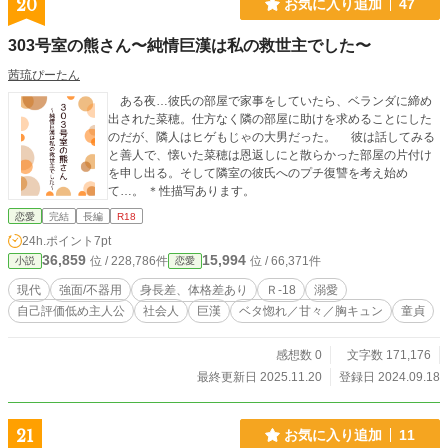
20
お気に入り追加
47
303号室の熊さん〜純情巨漢は私の救世主でした〜
茜琉ぴーたん
ある夜…彼氏の部屋で家事をしていたら、ベランダに締め
出された菜穂。仕方なく隣の部屋に助けを求めることにした
のだが、隣人はヒゲもじゃの大男だった。 彼は話してみる
と善人で、懐いた菜穂は恩返しにと散らかった部屋の片付け
を申し出る。そして隣室の彼氏へのプチ復讐を考え始め
て…。 ＊性描写あります。
恋愛
完結
長編
R18
24h.ポイント
7pt
36,859
15,994
位 / 228,786件
位 / 66,371件
小説
恋愛
現代
強面/不器用
身長差、体格差あり
Ｒ-18
溺愛
自己評価低め主人公
社会人
巨漢
ベタ惚れ／甘々／胸キュン
童貞
感想数 0
文字数 171,176
最終更新日 2025.11.20
登録日 2024.09.18
21
お気に入り追加
11