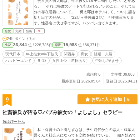
会社員の勇太郎は、年上彼女の琴子に物申したいことがあ
る。 それは毎度のデートで行われるアレのこと、そして自
分の存在意義について。 勇太郎はホテルにて、ついに話を
切り出すのだが…。 （22話＋番外編２話） ＊性描写ありま
す。性器名は伏せ字ですが、バンバン出てきます。
恋愛
完結
短編
R18
24h.ポイント
7pt
36,844
15,988
位 / 228,786件
位 / 66,371件
小説
恋愛
現代日本
年上彼女×年下彼氏
関西弁
痴女
結婚・夫婦
ハッピーエンド
Ｒ-18
女性上位（逆転あり）
中出し/孕ませ
感想数 0
文字数 39,803
最終更新日 2026.05.04
登録日 2026.04.11
9
お気に入り追加
6
社畜彼氏が沼る♡バブみ彼女の「よしよし」セラピー
茜琉ぴーたん
私・保育士の上滝なずなは、学生時代からの恋人・双葉大
吾くんと社会人になっても交際を続けている。 働き始めて