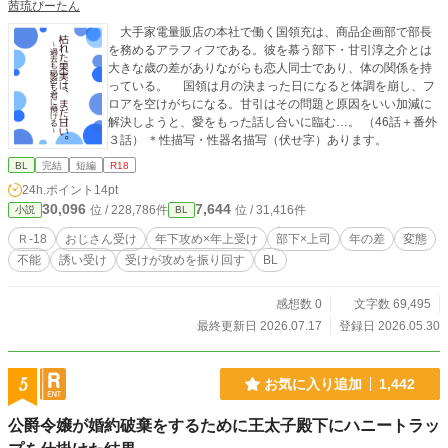
茜琉ぴーたん
大手家電量販店の本社で働く国領充は、商品企画部で部長
を務めるアラフィフである。彼を慕う部下・甘引淳之介とは
大きな歳の差がありながらも恋人同士であり、体の関係を持
っている。 国領は月の決まった日になると体調を崩し、フ
ロアを空けがちになる。甘引はその問題と原因をいい加減に
解決しようと、愛をもった話し合いに臨む…。 （46話＋番外
３話） ＊性描写・性器名描写（伏せ字）あります。
BL
完結
短編
R18
24h.ポイント
14pt
30,096
7,644
位 / 228,786件
位 / 31,416件
小説
BL
Ｒ-18
おじさん受け
年下攻め×年上受け
部下×上司
年の差
変態
不能
誘い受け
受けが攻めを振り回す
BL
感想数 0
文字数 69,495
最終更新日 2026.07.17
登録日 2026.05.30
5
お気に入り追加
1,442
公爵令嬢が婚約破棄をするために王太子殿下にハニートラッ