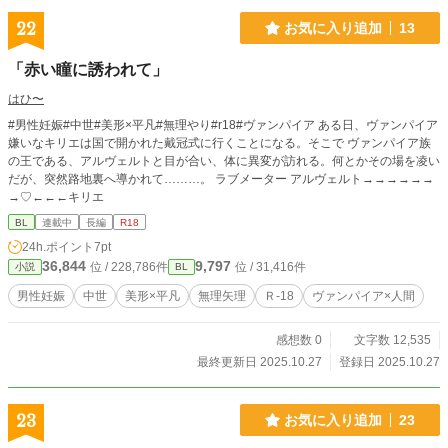
22
お気に入り追加
13
「赤い瞳に誘われて」
はひ〜
#男性妊娠#中世#美形×平凡#無理やり#r18#ヴァンパイア ある日、ヴァンパイア
嫌いなキリエは国で開かれた戴冠式に行くことになる。そこで ヴァンパイア族
の王である、アルヴェルトと目が合い、体に異変が訪れる。何とかその場を凌い
だが、突然路地裏へ導かれて………。 ラブメーター アルヴェルト→→→→→→
→♡←←←キリエ
BL
連載中
長編
R18
24h.ポイント
7pt
36,844
9,797
位 / 228,786件
位 / 31,416件
小説
BL
男性妊娠
中世
美形×平凡
無理矢理
Ｒ-18
ヴァンパイア×人間
感想数 0
文字数 12,535
最終更新日 2025.10.27
登録日 2025.10.27
23
お気に入り追加
23