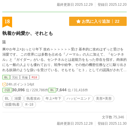
最終更新日 2025.12.29
登録日 2025.12.20
18
お気に入り追加
22
執着か純愛か、それとも
陽
爽やか年上×おっとり年下 攻め＞＞＞＞＞＞受け 基本的に攻めはずっと受けを
溺愛です。 この世界には多数を占める『ノーマル』の人に加えて、『センチネ
ル』と『ガイダー』がいる。センチネルとは超能力をもった存在を指す。肉体的
にも一般の人よりも優れており、戦争や紛争、その他の機密任務などに駆り出さ
れる奴隷のような扱いを受けている。そもそも「ヒト」としての認識がされてい
ない。政府が決めた収容施設から出ることも許されず、ただ人々が普通の暮らし
BL
完結
長編
R18
をしている裏での労働力としてだけ存在意義が与えられている。 チハルは幼い
24h.ポイント
14pt
頃に両親と別れ、政府組織でガイダーとして働いていた。ある日、韓国から派遣
30,096
7,644
位 / 228,786件
位 / 31,416件
小説
BL
されたS級タビアである『ジユル』と出会う。 ジユルはセンチネルとして自由と
はかけ離れた生活をしていた。 「あ…ぁりがとう、ごじゃいます」 可愛い韓国
BL
溺愛
執着攻め
年上×年下
ハッピーエンド
美形×美形
語なまりとS級センチネルとしては珍しい温厚で穏やかな性格であるジユルに惹
溺愛/執着
Ｒ-18
かれる。 彼とならセンチネルとかガイダーとか人種の壁を越えた関係が築ける
んじゃないかと。 「君のために世界を変えるよ」 この気持ちは執着か純愛か、
それとも。
文字数 75,346
最終更新日 2025.12.28
登録日 2025.11.30