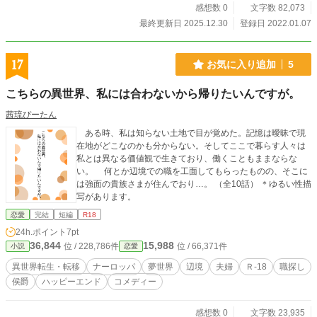
感想数 0
文字数 82,073
最終更新日 2025.12.30
登録日 2022.01.07
17
お気に入り追加
5
こちらの異世界、私には合わないから帰りたいんですが。
茜琉ぴーたん
ある時、私は知らない土地で目が覚めた。記憶は曖昧で現
在地がどこなのかも分からない。そしてここで暮らす人々は
私とは異なる価値観で生きており、働くこともままならな
い。 何とか辺境での職を工面してもらったものの、そこに
は強面の貴族さまが住んでおり…。 （全10話） ＊ゆるい性描
写があります。
恋愛
完結
短編
R18
24h.ポイント
7pt
36,844
15,988
位 / 228,786件
位 / 66,371件
小説
恋愛
異世界転生・転移
ナーロッパ
夢世界
辺境
夫婦
Ｒ-18
職探し
侯爵
ハッピーエンド
コメディー
感想数 0
文字数 23,935