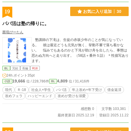
19
お気に入り追加
30
パパ活は塾の帰りに。
茜琉ぴーたん
塾講師の下滝は、生徒の赤坂少年のことが気になってい
る。 彼は最近どうも元気が無く、挙動不審で落ち着かな
い。 悩みでもあるのかと下滝が助け舟を出したら、事態は
思わぬ方向へと走り出す。 （58話＋番外５話） ＊性描写あり
ます。
BL
完結
長編
R18
24h.ポイント
35pt
19,666
4,809
位 / 228,786件
位 / 31,416件
小説
BL
現代
Ｒ-18
社会人×学生
パパ活
年上攻め×年下受け
借金返済
攻めフェラ
ハッピーエンド
攻めが受けを溺愛
感想数 0
文字数 103,381
最終更新日 2025.12.19
登録日 2025.11.22