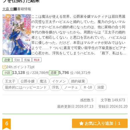
プを仕掛けた結果
大森 樹
書籍情報
ここは魔法が使える世界。公爵家令嬢マルティナは眉目秀麗
の完璧な王太子ハビエルと婚約していた。魔力の少ないマル
ティナがハビエルの婚約者になったのは、他に家格の合う同
年代の御令嬢がいなかったから。周囲からは『王太子の婚約
者として相応しくない』と悪口を言われていた。 ハビエルは
常に優しかった。だけど、本音はマルティナが好みではない
ようで……？ ついに素直で可愛い留学生の下級貴族ビビアナ
に心惹かれ、浮気をしてしまうハビエル。 「殿下、私はもう
あなた様の顔も見たくありません」 マルティナとハビエルの
恋愛
完結
長編
R18
運命は⁉︎ ★番外編を2/6〜から追加しています。秘密のデート
24h.ポイント
71pt
編をどうしても書きたくなりました。 ※どんな形であれ最後
13,128
5,796
位 / 228,786件
位 / 66,371件
小説
恋愛
はハッピーエンドにします。 ※小説家になろうに一話完結で
掲載したものを、加筆して掲載しています。 ※R18部分には
王太子
公爵令嬢
魔法
イケメン
婚約破棄
念のため印をつけています。苦手な方はご遠慮ください(話の
最終的にはハッピーエンド
浮気
ノーチェ
Ｒ-18
溺愛
後半にしかありませんのでご了承ください) 恋愛小説大賞応募
しています。 応援していただけると、とても嬉しいです。
感想数 5
文字数 149,673
最終更新日 2026.07.13
登録日 2024.01.20
6
お気に入り追加
1