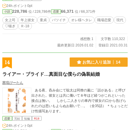
24h.ポイント
0pt
228,786
66,371
位 / 228,786件
位 / 66,371件
小説
恋愛
女上司
年上彼女
童貞
バツイチ
オレ様ヘタレ
職場恋愛
現代
♡喘ぎ
Ｒ-18
感想数 1
文字数 110,322
最終更新日 2026.01.02
登録日 2021.03.31
14
お気に入り追加
14
ライアー・ブライド…真面目な僕らの偽装結婚
茜琉ぴーたん
ある夜、呑み会にて聡太は同僚の薫に「話がある」と呼び
出された。彼女とは共に働いて８年ほど経つがこれといった
接点は無い。 しかし二人きりの車内で彼女の口から告げら
れたのは思いもよらぬお願いで…。 （全35話） ＊ちょっとだ
け性描写あります。
恋愛
完結
短編
R18
24h.ポイント
0pt