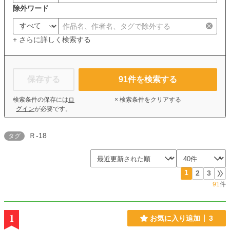
除外ワード
+ さらに詳しく検索する
保存する
91
件を検索する
検索条件の保存には
ロ
× 検索条件をクリアする
グイン
が必要です。
Ｒ-18
タグ
1
2
3
91
件
1
お気に入り追加
3