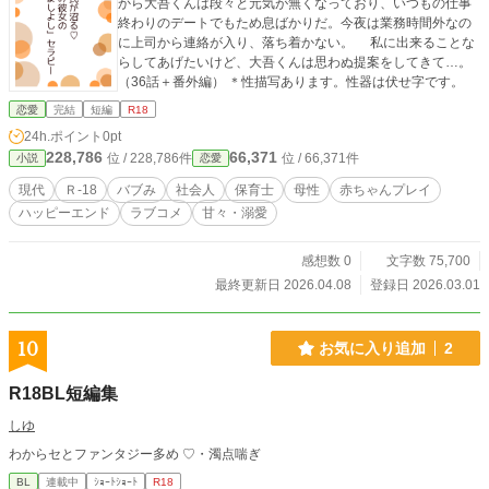
から大吾くんは段々と元気が無くなっており、いつもの仕事
終わりのデートでもため息ばかりだ。今夜は業務時間外なの
に上司から連絡が入り、落ち着かない。 私に出来ることな
らしてあげたいけど、大吾くんは思わぬ提案をしてきて…。
（36話＋番外編） ＊性描写あります。性器は伏せ字です。
恋愛
完結
短編
R18
24h.ポイント
0pt
228,786
66,371
位 / 228,786件
位 / 66,371件
小説
恋愛
現代
Ｒ-18
バブみ
社会人
保育士
母性
赤ちゃんプレイ
ハッピーエンド
ラブコメ
甘々・溺愛
感想数 0
文字数 75,700
最終更新日 2026.04.08
登録日 2026.03.01
10
お気に入り追加
2
R18BL短編集
しゆ
わからセとファンタジー多め ♡・濁点喘ぎ
BL
連載中
ｼｮｰﾄｼｮｰﾄ
R18