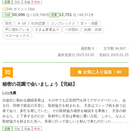
恋愛
完結
長編
R18
24h.ポイント
14pt
30,096
12,751
位 / 228,786件
位 / 66,371件
小説
恋愛
現代
Ｒ-18
社内恋愛
コンプレックス
甘々・溺愛
声に惚れている
ざまぁ要素あり
一目惚れ
結婚・夫婦
スローセックス
感想数 0
文字数 94,607
最終更新日 2025.03.05
登録日 2025.01.25
32
お気に入り追加
80
秘密の花園で会いましょう【完結】
Lynx🐈‍⬛
出版社に勤める纐纈美香は、その中でも広告部門を担うデザイナーだった。 あ
る日、同僚で親友の天音に、取材協力を頼まれる。 天音はゴシップ紙を扱う記
者であり、多忙を期していた。 その取材協力場所を確認する事無く、天音の頼
みなら、と了承するのだが、取材中に天音は事故に遭い入院。 しかし、なんと
取材協力を頼まれた先へ、美香に行って欲しいと頼んで来たのだった………。
＊過激な性描写が苦手な方はご注意を
恋愛
完結
長編
R18