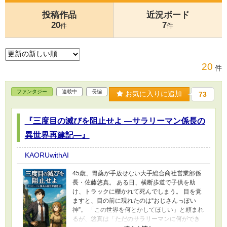
投稿作品
近況ボード
20
7
件
件
20
件
ファンタジー
連載中
長編
お気に入りに追加
73
『三度目の滅びを阻止せよ ―サラリーマン係長の
異世界再建記―』
KAORUwithAI
45歳、胃薬が手放せない大手総合商社営業部係
長・佐藤悠真。 ある日、横断歩道で子供を助
け、トラックに轢かれて死んでしまう。 目を覚
ますと、目の前に現れたのは“おじさんっぽい
神”。 「この世界を何とかしてほしい」と頼まれ
るが、悠真は「ただのサラリーマンに何ができ