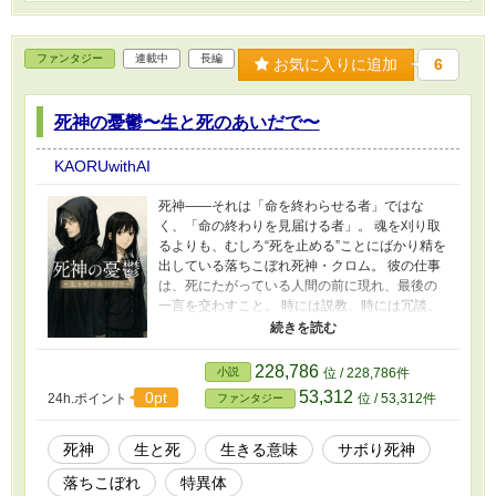
やかなスローライフと静かな逆転の物語であ
る。
ファンタジー
連載中
長編
お気に入りに追加
6
死神の憂鬱〜生と死のあいだで〜
KAORUwithAI
死神――それは「命を終わらせる者」ではな
く、「命の終わりを見届ける者」。 魂を刈り取
るよりも、むしろ“死を止める”ことにばかり精を
出している落ちこぼれ死神・クロム。 彼の仕事
は、死にたがっている人間の前に現れ、最後の
一言を交わすこと。 時には説教、時には冗談、
時には缶コーヒー片手に雑談。 「死ぬのはいつ
でもできる。生きるのは今しかない」――そん
な台詞を軽口で吐く、憂鬱で優しい死神の物
228,786
小説
位 / 228,786件
語。 現代社会に生きる“限界ぎりぎりの心”たち
53,312
0pt
24h.ポイント
位 / 53,312件
ファンタジー
を、少しだけ救うコメディ。 笑って、少し泣け
て、生きることが少しだけ楽になる。 死を見つ
めながら“生”を描く、優しすぎる死神のヒューマ
死神
生と死
生きる意味
サボり死神
ンドラマ。
落ちこぼれ
特異体