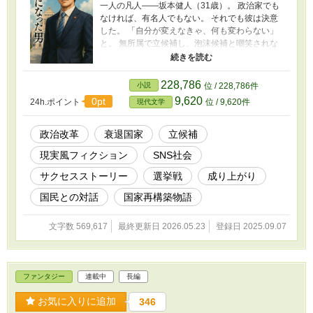
一人の凡人――坂本健人（31歳）。 政治家でも
なければ、有名人でもない。 それでも彼は決意
した。 「自分が変えなきゃ、何も変わらない」
と。 無所属で立候補し、泡沫候補と嘲笑されな
がらも、 一つひとつの握手、一つひとつの言葉
が、やがて国を揺らす波になる。 腐敗した政
界、動かぬ官僚、報道を操るメディア、利権に
228,786
小説
位 / 228,786件
群がる財界。 立ちはだかる巨大な壁に、彼は挑
9,620
0pt
24h.ポイント
位 / 9,620件
現代文学
む。 味方は、心を動かされた国民たち。 言葉と
覚悟だけを武器に、坂本健人は“凡人のまま”総理
へと駆け上がる――。 希望は、諦めなかった者
政治改革
衰退国家
立候補
の手の中に生まれる。 すべての“変わらない”に
現実風フィクション
SNS社会
立ち向かう これは、「総理になった男」の物語
である。
サクセスストーリー
選挙戦
成り上がり
国民との対話
国家再構築物語
文字数 569,617
最終更新日 2026.05.23
登録日 2025.09.07
ファンタジー
連載中
長編
お気に入りに追加
346