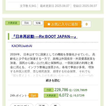
文字数 6,941
最終更新日 2025.08.07
登録日 2025.08.07
大衆娯楽
完結
短編
お気に入りに追加
0
『日本再起動 ―Re:BOOT JAPAN―』
KAORUwithAI
203X年。 日本はすでに国家としての機能を形骸化させていた。 高
齢化と少子化が加速する一方で、政権は外国依存・外資優遇政策を
加速。 国民から吸い上げた税と保険料は、一部政治家の利権と裏
金に消える。 インフラ整備は放置され、各地で事故が多発。 増加
する外国人犯罪、歪な移民政策、崩壊する社会保障。 それでも
「国を変えよう」と立ち上がる者はいなかった。 ……ただ一つの
計画を除いて。 “再起動（Re:BOOT）”――それは腐敗した日本を
一度壊し、再びゼロから築き直す計画。 主導するのは、かつて政
府に家族を奪われた元官僚・神楽坂カイ。 彼は同志を集め、政府
228,786
小説
位 / 228,786件
中枢を狙った一連の“改革テロ”を決行する。 それは果たして正義
6,072
0pt
24h.ポイント
位 / 6,072件
大衆娯楽
か、反逆か。 真の「日本人のための日本」は、どこにあるのか
――。