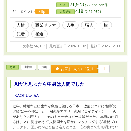
言葉が、多くの「極道たち」の迷いを断ち切り、 龍臣自身の生き
21,973
小説
位 / 228,786件
方をも変えていく。 読むたびに心が熱くなる、“本物”を探す旅。 あ
419
28pt
24h.ポイント
位 / 6,072件
大衆娯楽
なたの中にも、きっと“極道”がある。
人情
職業ドラマ
人生
職人
旅
記者
極道
文字数 56,017
最終更新日 2026.01.02
登録日 2025.12.09
恋愛
連載中
短編
お気に入りに追加
1
AIだと思ったら中身は人間でした
KAORUwithAI
近年、結婚率と出生率が急落し続ける日本。 政府はついに“禁断の
実験”に手を伸ばした。 AI恋愛アプリ〈恋AI（コイアイ）〉。 「AI
があなたの恋人」 ──そのキャッチコピーは嘘だった。 本当の仕組
みは、 AIに見せかけて“人間同士を密かにマッチングする”極秘プロ
ジェクト。 互いにAIだと信じ込んだまま、心の奥まで打ち明けてい