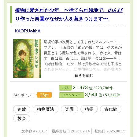
植物に愛された少年 〜捨てられ領地で、のんび
り作った楽園がなぜか人を惹きつけます〜
KAORUwithAI
辺境伯家の次男として生まれたアルフレート・
マグナ。 十五歳の「鑑定の儀」では、その者が
得意とする魔法が色で示される。 赤は火、青は
水、白は風、茶は土、黒は闇、金は光――そし
て緑は植物。 だが、緑は貴族社会で最も不遇と
される色だった。 辺境伯家は代々、赤の魔法を
操る家系として王家に忠義を尽くしてきた。 そ
んな家で、緑の子供が生まれることは、恥に等
しい。 「この領地をやる。あとは好きにしろ」
21,973
小説
位 / 228,786件
父から突きつけられたのは、作物も育たぬ“捨て
3,544
28pt
24h.ポイント
位 / 53,312件
ファンタジー
られ領地”だった。 事実上の追放。頼れる者も、
守る兵もいない。 しかし、アルフレートには確
かに力があった。 植物と心を通わせ、荒れ地を
追放
植物魔法
楽園
精霊
古代龍
蘇らせる力が。 静かに暮らすつもりで始めた再
教会
生の営みは、やがて村に緑と実りをもたらし、
気がつけば、追放されたはずの地は人々を惹き
つける楽園へと変わっていた――。 これは、不
文字数 473,317
最終更新日 2026.02.14
登録日 2025.08.15
遇と蔑まれた少年が植物と共に切り開く、 ゆる