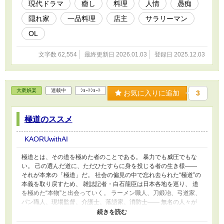
現代ドラマ
癒し
料理
人情
愚痴
隠れ家
一品料理
店主
サラリーマン
OL
文字数 62,554
最終更新日 2026.01.03
登録日 2025.12.03
大衆娯楽
連載中
ｼｮｰﾄｼｮｰﾄ
お気に入りに追加
3
極道のススメ
KAORUwithAI
極道とは、その道を極めた者のことである。 暴力でも威圧でもな
い。 己の選んだ道に、ただひたすらに身を投じる者の生き様——
それが本来の「極道」だ。 社会の偏見の中で忘れ去られた“極道”の
本義を取り戻すため、 雑誌記者・白石龍臣は日本各地を巡り、 道
を極めた“本物”と出会っていく。 ラーメン職人、刀鍛冶、弓道家、
パン職人、現場監督、介護士、落語家、消防士—— 無名の人々が
胸に秘めた覚悟と誇り。 そこにこそ、“極道”と呼ぶべき強さがあ
る。 そして龍臣の前に、ときおり姿を現す謎の男・桐生遼。 彼の