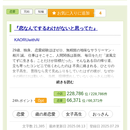
恋愛
完結
短編
お気に入りに追加
4
『恋なんてするわけがないと思ってた』
KAORUwithAI
29歳、独身。 恋愛経験ほぼゼロ、無精髭の地味なサラリーマン・
相川 誠。 仕事はそこそこ。人間関係は面倒。 毎日をただ「波風立
てずに生きる」ことだけが目標だった。 そんなある日の帰り道、
立ち寄ったコンビニで出くわしたのは 不良に絡まれる、ひとりの
女子高生。 普段なら見て見ぬふりをしていたはずの彼が、なぜか
その時だけは動いた。 当然、喧嘩慣れしていないおっさんは殴ら
れてしまい、 不良たちは警察の到着と同時に逃走。 騒動のあと、
心配そうに寄り添ってきたのはその少女だった。 「おじさん、大
丈夫？ ……あの、ちゃんとお礼させて？」 それが、18歳の女子高
228,786
小説
位 / 228,786件
生・三浦 咲との出会いだった。 翌日から、彼女は当然のように毎
66,371
0pt
24h.ポイント
位 / 66,371件
恋愛
朝相川を待ち、笑いかけてくる。 年の差、立場、世間体。あらゆ
る“常識”が二人を引き離そうとする中で、 彼女のまっすぐな想い
が、こじらせた大人の心を少しずつ揺らし始める。 これは、恋を
恋愛
歳の差恋愛
女子高生
おっさん
諦めていた男と、恋を信じた少女の、 不器用でまっすぐな、ほん
とうの“恋”の話。
文字数 21,385
最終更新日 2025.08.13
登録日 2025.07.29