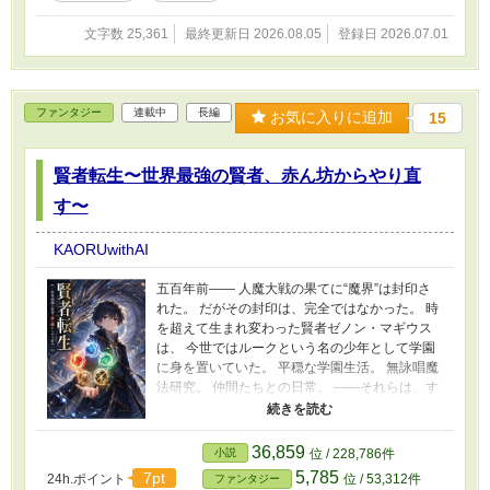
る。 これは、 「ガチ無能」と追放された元おっ
文字数 25,361
最終更新日 2026.08.05
登録日 2026.07.01
さんが、辺境で仲間と国を築きながら無双して
いく物語。 追放された者たちによる、 異世界開
拓スローライフ＆成り上がりファンタジー開
幕！
ファンタジー
連載中
長編
お気に入りに追加
15
賢者転生〜世界最強の賢者、赤ん坊からやり直
す〜
KAORUwithAI
五百年前―― 人魔大戦の果てに“魔界”は封印さ
れた。 だがその封印は、完全ではなかった。 時
を超えて生まれ変わった賢者ゼノン・マギウス
は、 今世ではルークという名の少年として学園
に身を置いていた。 平穏な学園生活。 無詠唱魔
法研究。 仲間たちとの日常。 ――それらは、す
べて“再封印”という 使命へと繋がっていく。 や
がて封印は崩壊し、 魔族の侵攻が始まり、 一国
が滅び、 世界は再び戦争へと飲み込まれてい
36,859
小説
位 / 228,786件
く。 伝説級・神話級召喚獣との契約。 学園生か
5,785
7pt
24h.ポイント
位 / 53,312件
ファンタジー
ら戦士への覚醒。 守るための戦い。 裏切りの弟