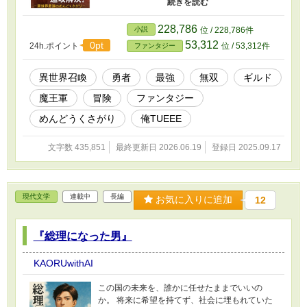
「勇者よ、我らを救ってくれ！」と国王に懇願
されるが、悠の返事は「……あと十時間寝かせ
て」。 誰よりも腰が重く、布団から出るのさえ
228,786
小説
位 / 228,786件
時間がかかる“異世界最強のめんどくさがり”。
53,312
0pt
24h.ポイント
位 / 53,312件
ファンタジー
だが一度動き出せば、魔物の群れも、魔王軍の
幹部も、あっという間に片付けてしまう。 「面
倒だから最短で終わらせる」 そのやる気ゼロの
異世界召喚
勇者
最強
無双
ギルド
男が、異世界を最速で平定していく物語。
魔王軍
冒険
ファンタジー
めんどうくさがり
俺TUEEE
文字数 435,851
最終更新日 2026.06.19
登録日 2025.09.17
現代文学
連載中
長編
お気に入りに追加
12
『総理になった男』
KAORUwithAI
この国の未来を、誰かに任せたままでいいの
か。 将来に希望を持てず、社会に埋もれていた