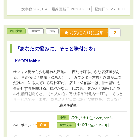
文字数 237,914
最終更新日 2026.02.03
登録日 2025.10.11
現代文学
連載中
短編
お気に入りに追加
2
『あなたの悩みに、そっと味付けを』
KAORUwithAI
オフィス街から少し離れた路地に、夜だけ灯る小さな居酒屋があ
る。 その名は「癒庵（ゆあん）」。 カウンター六席と座敷が二つ
だけの、知る人ぞ知る隠れ家だ。 店主・佐伯誠一は、誰の話にも
否定せず耳を傾ける、穏やかな五十代の男。 客がふと漏らした悩
みや愚痴を聞くと、 その人の心に寄り添う“特別な一皿”を、そっと
サービスで差し出す。 落ち込んだ日には温かな煮物を。 言えなか
った想いにはほろ苦い小鉢を。 泣きたい夜には、優しく染みる出
汁の味を――。 ここで出される料理は、どれも注文できない。 け
れどどれも、心を軽くするための一皿だ。 何気ない悩みにも、小
228,786
小説
位 / 228,786件
さな奇跡が生まれる。 これは、人と料理がつむぐ温かなドラマ。
9,620
0pt
24h.ポイント
位 / 9,620件
現代文学
疲れた心をそっと解きほぐす、“癒しの物語”である。