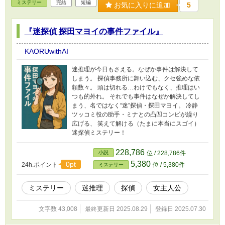
ミステリー
完結
短編
お気に入りに追加
5
世界で誰かを救う物語が始まる。 ※こんな物も
召喚して欲しいなって 言うのがあればリクエス
トして下さい。 出せるか分かりませんがやって
『迷探偵 探田マヨイの事件ファイル』
みます。
KAORUwithAI
迷推理が今日もさえる。なぜか事件は解決して
しまう。 探偵事務所に舞い込む、クセ強めな依
頼数々。 頭は切れる…わけでもなく、推理はい
つも的外れ。 それでも事件はなぜか解決してし
まう、名ではなく“迷”探偵・探田マヨイ。 冷静
ツッコミ役の助手・ミナとの凸凹コンビが繰り
広げる、 笑えて解ける（たまに本当にスゴイ）
迷探偵ミステリー！
228,786
小説
位 / 228,786件
5,380
0pt
24h.ポイント
位 / 5,380件
ミステリー
ミステリー
迷推理
探偵
女主人公
文字数 43,008
最終更新日 2025.08.29
登録日 2025.07.30