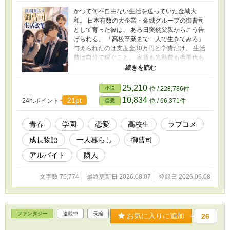
かつて何不自由ない生活を送っていた金城大
和。 日本有数の大企業・金城グループの御曹司
として育った彼は、 ある日突然父親からこう告
げられる。 「高校卒業まで一人で生きてみろ」
与えられたのは支度金30万円と学費だけ。 生活
費は自分で稼ぐこと。 家賃も光熱費も携帯代も
全て自己負担。 こうして御曹司のサバイバル生
活が始まった――。 新聞配達にファミレスのア
ルバイト。 特売チラシを片手にスーパーを駆け
25,210
小説
位 / 228,786件
回り、洗濯や料理やゴミの分別に悪戦苦闘。 こ
10,834
21pt
24h.ポイント
位 / 66,371件
恋愛
れまで当たり前だと思っていた日常が、どれほ
ど多くの人に支えられていたのかを少しずつ知
っていく。 そんな大和の隣の部屋に住むのは、
青春
学園
恋愛
高校生
ラブコメ
しっかり者の同級生・桜井詩織。 料理も家事も
成長物語
一人暮らし
御曹司
完璧な彼女は、失敗ばかりの大和を呆れながら
も放っておけない。 だが詩織には誰にも言えな
アルバイト
隣人
い過去があった。 亡くなった両親。 そして、そ
の死に関わっているかもしれない金城グループ
文字数 75,774
最終更新日 2026.08.07
登録日 2026.06.08
への複雑な想い――。 知らず知らずのうちに距
離を縮めていく二人。 やがて明かされる過去と
真実。 それでも前を向いて生きようとする少年
と少女の成長物語。 これは、一人では何もでき
ファンタジー
連載中
長編
なかった御曹司が、 働くことの大変さを知り、
お気に入りに追加
26
人の優しさを知り、 本当に大切なものを見つけ