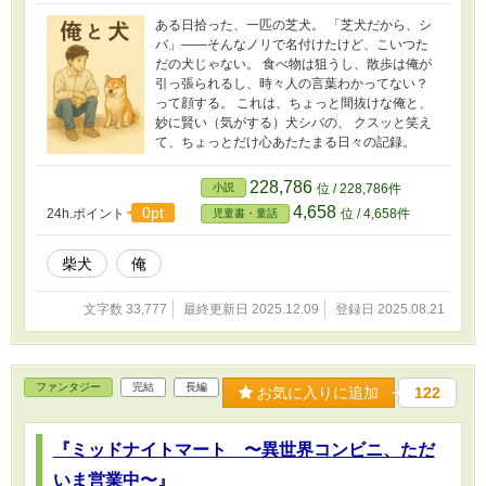
ある日拾った、一匹の芝犬。 「芝犬だから、シ
バ」――そんなノリで名付けたけど、こいつた
だの犬じゃない。 食べ物は狙うし、散歩は俺が
引っ張られるし、時々人の言葉わかってない？
って顔する。 これは、ちょっと間抜けな俺と、
妙に賢い（気がする）犬シバの、 クスッと笑え
て、ちょっとだけ心あたたまる日々の記録。
228,786
小説
位 / 228,786件
4,658
0pt
24h.ポイント
位 / 4,658件
児童書・童話
柴犬
俺
文字数 33,777
最終更新日 2025.12.09
登録日 2025.08.21
ファンタジー
完結
長編
お気に入りに追加
122
『ミッドナイトマート 〜異世界コンビニ、ただ
いま営業中〜』