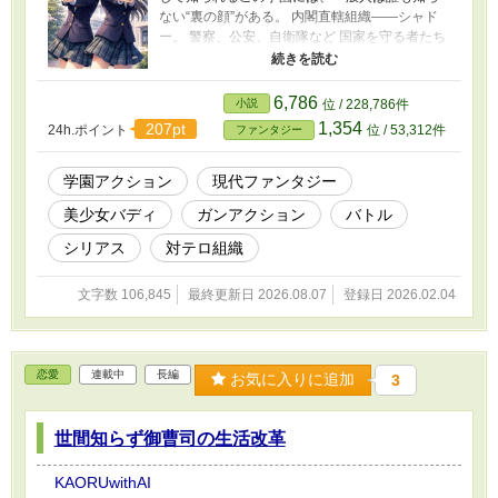
ない“裏の顔”がある。 内閣直轄組織――シャド
ー。 警察、公安、自衛隊など 国家を守る者たち
と 国内で暗躍するテロ組織、武器密売組織、国
家転覆を狙う組織を、 抹消する実行部隊。 その
一員として戦うのは、 15歳の少女――桜 陽奈
6,786
小説
位 / 228,786件
（さくら ひな）。 冷静無比な射撃能力を持ち、
1,354
207pt
24h.ポイント
位 / 53,312件
ファンタジー
「銃器を扱わせたら右に出る者はいない」と言
われる天才狙撃手。 そして、彼女の相棒。 秋月
紅葉（あきづき もみじ）。 国立大学で研究をし
学園アクション
現代ファンタジー
ていた 両親を殺害された過去を持ち、 シャドー
美少女バディ
ガンアクション
バトル
に引き取られ、桜と共に生きる道を選んだ少
女。 表では普通の女子高生。 裏では国家の影。
シリアス
対テロ組織
笑顔と銃声。 制服と硝煙。 友情と殺意。 ――乙
女たちは今日も、影から国を守る。
文字数 106,845
最終更新日 2026.08.07
登録日 2026.02.04
恋愛
連載中
長編
お気に入りに追加
3
世間知らず御曹司の生活改革
KAORUwithAI