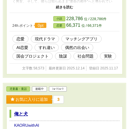
く男女。 そして、彼らは知らぬまま“運命の相手”へと導かれてい
く。 職場に疲れ、人間関係に悩む青年・晴人。 就活に失敗し続
け、自信を失った女性・ユナ。 ──二人は、AIを信じて登録した。
深夜の長チャット。 弱さの告白。 重なる価値観。 惹かれてはいけ
228,786
小説
位 / 228,786件
ない相手に、惹かれてしまう矛盾。 やがて運営は“偶然の出会い”を
66,371
0pt
24h.ポイント
位 / 66,371件
恋愛
装い、二人を現実で遭遇させる。 そこで晴人は思う。 ――「この
子……AIユナと同じ笑い方だ」 ――「晴人くんって……AIの彼氏と
同じ話し方……？」 それでも二人は気づかない。 相手の中身が、
恋愛
現代ドラマ
マッチングアプリ
最初から“自分が恋したAI”だったことに。 秘密、すれ違い、確信、
AI恋愛
すれ違い
偶然の出会い
そして告白。 真相が明かされたとき、恋は“偽物”から“本物”へ変わ
る。 これは、AIに恋したはずの二人が、 いつの間にか“人間同士
国会プロジェクト
陰謀
社会問題
実験
の恋”を始めていた物語。
文字数 58,573
最終更新日 2025.12.14
登録日 2025.11.17
児童書・童話
連載中
ｼｮｰﾄｼｮｰﾄ
お気に入りに追加
3
俺と犬
KAORUwithAI