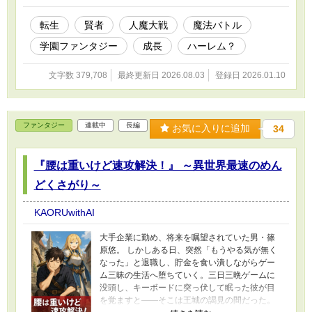
子・マギの存在。 そして―― “再封印”か、“滅
び”か。 これは、 かつて世界を救った賢者が、
転生
賢者
人魔大戦
魔法バトル
もう一度世界を救う物語。 仲間と共に。 命を賭
学園ファンタジー
成長
ハーレム？
して。 覚悟をもって。 学園ファンタジー × 再封
印戦争譚 × 群像成長物語 静かな日常から、世界
戦争へ。
文字数 379,708
最終更新日 2026.08.03
登録日 2026.01.10
ファンタジー
連載中
長編
お気に入りに追加
34
『腰は重いけど速攻解決！』 ～異世界最速のめん
どくさがり～
KAORUwithAI
大手企業に勤め、将来を嘱望されていた男・篠
原悠。 しかしある日、突然「もうやる気が無く
なった」と退職し、貯金を食い潰しながらゲー
ム三昧の生活へ堕ちていく。三日三晩ゲームに
没頭し、キーボードに突っ伏して眠った彼が目
を覚ますと――そこは王城の謁見の間だった。