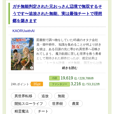
ていく物語。 笑って、泣いて、ときどき怒られ
ガチ無能判定された元おっさん辺境で無双するそ
て。 御曹司の人生勉強が今、始まる。
うです〜追放された無能、実は最強チートで理想
郷を築きます
KAORUwithAI
図書館で調べ物をしていた45歳のオタク会社
員・畑中耕作。 知識を集めることが何より好き
な彼は、ある日謎の光に導かれ異世界へ召喚さ
れてしまう。 魔力飢饉に苦しむ世界を救う勇者
として期待された耕作だったが、鑑定結果は
―― 「トータル評価：ガチ無能」 国王からは激
怒され、王女からは軽蔑され、その日のうちに
辺境へ追放。 しかし誰も知らなかった。 耕作が
持つ特殊能力―― 【知識】 【超成長（極隠
19,619
小説
位 / 228,786件
蔽）】 【種生成（極隠蔽）】 その真価を。 若返
3,216
35pt
24h.ポイント
位 / 53,312件
ファンタジー
り、辺境で出会ったのは同じく「無能」の烙印
を押され追放された魔力ゼロのエルフ少女・メ
ル。 追放者同士となった二人は、生きるために
異世界転移
追放
無能
荒野を開拓し始める。 一本の種から森を作り、
開拓スローライフ
世界樹
農業
荒れ地から畑を生み出し、 失われた知識で文明
を発展させていく耕作。 やがて彼が作り上げる
精霊魔法
チート
楽園は、人間もエルフも獣人も集う理想郷とな