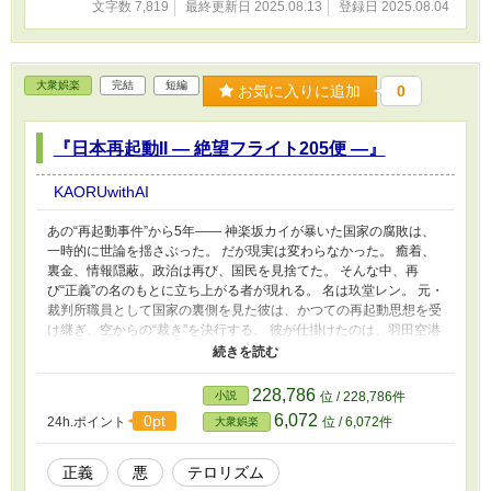
文字数 7,819
最終更新日 2025.08.13
登録日 2025.08.04
大衆娯楽
完結
短編
お気に入りに追加
0
『日本再起動II ― 絶望フライト205便 ―』
KAORUwithAI
あの“再起動事件”から5年―― 神楽坂カイが暴いた国家の腐敗は、
一時的に世論を揺さぶった。 だが現実は変わらなかった。 癒着、
裏金、情報隠蔽。政治は再び、国民を見捨てた。 そんな中、再
び“正義”の名のもとに立ち上がる者が現れる。 名は玖堂レン。 元・
裁判所職員として国家の裏側を見た彼は、かつての再起動思想を受
け継ぎ、空からの“裁き”を決行する。 彼が仕掛けたのは、羽田空港
の占拠と、国際便205便のハイジャック。 乗客328人と共に、機体
の行き先は――国会議事堂。 機内には、政治腐敗の象徴とも言え
る元副大臣・片倉慎吾の姿があった。 そして彼に突きつけられ
228,786
小説
位 / 228,786件
る“告発”と“公開処刑”の選択。 空中では交渉が、地上では政府内
6,072
0pt
24h.ポイント
位 / 6,072件
大衆娯楽
の“撃墜”か“説得”かを巡る激論が交錯する。 正義とは何か。 国家と
は誰のものか。 そして、本当に変えるべきものは何なのか。 これ
は、暴力ではなく“真実”で国を揺るがす、 空からの第二の再起動
正義
悪
テロリズム
――その記録である。