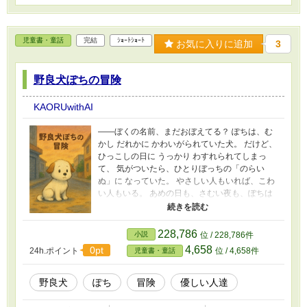
児童書・童話
完結
ｼｮｰﾄｼｮｰﾄ
お気に入りに追加
3
野良犬ぽちの冒険
KAORUwithAI
――ぼくの名前、まだおぼえてる？ ぽちは、む
かし だれかに かわいがられていた犬。 だけど、
ひっこしの日に うっかり わすれられてしまっ
て、 気がついたら、ひとりぼっちの「のらい
ぬ」に なっていた。 やさしい人もいれば、こわ
い人もいる。 あめの日も、さむい夜も、ぽちは
がんばって生きていく。 それでも、ぽちは 思っ
ている。 ──また だれかが「ぽち」ってよんで
くれる日が、くるんじゃないかって。 すこし さ
228,786
小説
位 / 228,786件
みしくて、すこし あたたかい、 のらいぬ・ぽち
4,658
0pt
24h.ポイント
位 / 4,658件
児童書・童話
の ぼうけんが はじまります。
野良犬
ぽち
冒険
優しい人達