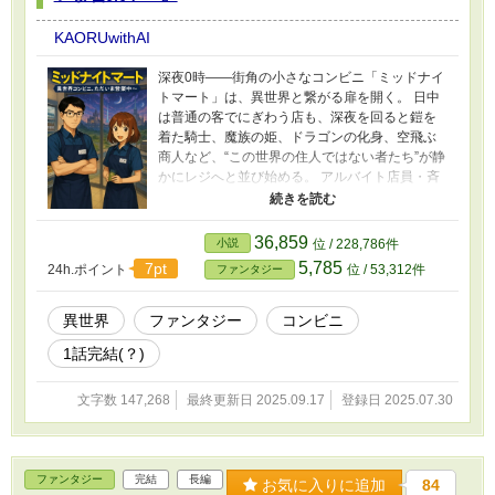
KAORUwithAI
深夜0時——街角の小さなコンビニ「ミッドナイ
トマート」は、異世界と繋がる扉を開く。 日中
は普通の客でにぎわう店も、深夜を回ると鎧を
着た騎士、魔族の姫、ドラゴンの化身、空飛ぶ
商人など、“この世界の住人ではない者たち”が静
かにレジへと並び始める。 アルバイト店員・斉
藤レンは、バイト先が異世界と繋がっているこ
とに戸惑いながらも、今日もレジに立つ。 「袋
いりますか？」「ポイントカードお持ちです
36,859
小説
位 / 228,786件
か？」——そう、それは異世界相手でも変わら
5,785
7pt
24h.ポイント
位 / 53,312件
ファンタジー
ない日常業務。 貯まるのは「ミッドナイトポイ
ントカード（通称ナイポ）」。 集まるのは、ど
こか訳ありで、ちょっと不器用な異世界の住人
異世界
ファンタジー
コンビニ
たち。 そして、商品一つひとつに込められる、
1話完結(？)
ささやかで温かな物語。 これは、世界の境界を
越えて心を繋ぐ、コンビニ接客ファンタジー。
今夜は、どんなお客様が来店されるのでしょ
文字数 147,268
最終更新日 2025.09.17
登録日 2025.07.30
う？ ※異世界食堂や異世界居酒屋「のぶ」とは
似て非なる物として見て下さい
ファンタジー
完結
長編
お気に入りに追加
84