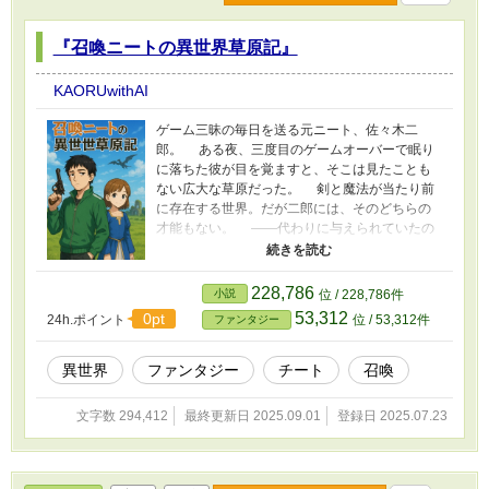
『召喚ニートの異世界草原記』
KAORUwithAI
ゲーム三昧の毎日を送る元ニート、佐々木二
郎。 ある夜、三度目のゲームオーバーで眠り
に落ちた彼が目を覚ますと、そこは見たことも
ない広大な草原だった。 剣と魔法が当たり前
に存在する世界。だが二郎には、そのどちらの
才能もない。 ――代わりに与えられていたの
は、**「自分が見た・聞いた・触れたことのある
ものなら“召喚”できる」**という不思議な能力だ
った。 面倒なことはしたくない、楽をして生
228,786
小説
位 / 228,786件
きたい。 そんな彼が、偶然出会ったのは――
53,312
0pt
24h.ポイント
位 / 53,312件
ファンタジー
痩せた辺境・アセトン村でひとり生きる少女、
レン。 「逃げて！」と叫ぶ彼女を前に、逃げ
ようとした二郎の足は動かなかった。 昔の記
異世界
ファンタジー
チート
召喚
憶が疼く。いじめられていたあの日、助けを求
める自分を誰も救ってくれなかったあの光景。
文字数 294,412
最終更新日 2025.09.01
登録日 2025.07.23
……だから、今度は俺が――。 現代の知恵
と召喚の力を武器に、ただの元ニートが異世界
を駆け抜ける。 少女との出会いが、二郎を“召
喚者”へと変えていく。 引きこもりの俺が、異