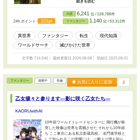
る」と拒否。 しかし神は、「ならこの世界は三
度目の滅びで終わりだな」と冷徹に突き放す。
結局、悠真は渋々承諾。 与えられたのは“現実知
6,241
小説
位 / 228,786件
識”と“ワールドサーチ”――地球の知識すら検索
1,140
221pt
24h.ポイント
位 / 53,312件
ファンタジー
できる探索魔法。 さらに肉体は20歳に若返り、
滅びかけの異世界に送り込まれた。 衛生観念も
なく、食糧も乏しく、二度の滅びで人々は絶望
異世界
ファンタジー
転生
現代知識
の淵にある。 だが、係長として培った経験と知
ワールドサーチ
滅びかけた世界
識を武器に、悠真は人々をまとめ、再び世界を
立て直そうと奮闘する。 ――これは、“三度目の
滅び”を阻止するために挑む、ひとりの中年係長
文字数 714,540
最終更新日 2026.08.08
登録日 2025.09.01
の異世界再建記である。
ファンタジー
連載中
長編
お気に入りに追加
2
乙女揚々と参ります―影に咲く乙女たち―
KAORUwithAI
10年前ワールドトレードセンターに 飛行機が衝
突した映像は世界を震撼させた それから10年経
ち ここ東京にある私立影蔵高校。 名門進学校と
して知られるこの学園には、一般人は誰も知ら